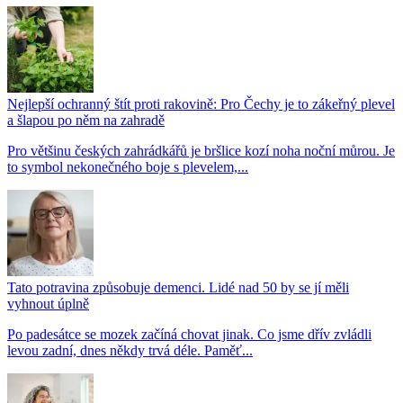
Nejlepší ochranný štít proti rakovině: Pro Čechy je to zákeřný plevel
a šlapou po něm na zahradě
Pro většinu českých zahrádkářů je bršlice kozí noha noční můrou. Je
to symbol nekonečného boje s plevelem,...
Tato potravina způsobuje demenci. Lidé nad 50 by se jí měli
vyhnout úplně
Po padesátce se mozek začíná chovat jinak. Co jsme dřív zvládli
levou zadní, dnes někdy trvá déle. Paměť...