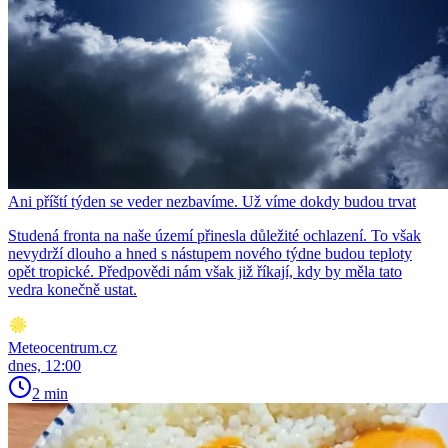
Ani příští týden se veder nezbavíme. Už víme dokdy budou trvat
Studená fronta na naše území přinesla důležité ochlazení. To však
nevydrží dlouho a hned s nástupem nového týdne budou teploty
opět tropické. Předpovědi nám však již říkají, kdy by měla tato
vedra konečně ustat.
Meteocentrum.cz
dnes, 12:00
2 min