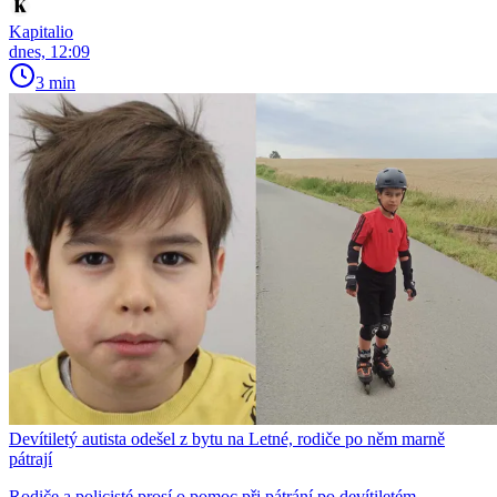
Kapitalio
dnes, 12:09
3 min
Devítiletý autista odešel z bytu na Letné, rodiče po něm marně
pátrají
Rodiče a policisté prosí o pomoc při pátrání po devítiletém