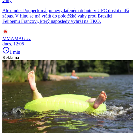
váhy
Alexander Poppeck má po nevydařeném debutu v UFC dostat další
zápas. V říjnu se má vrátit do polotěžké váhy proti Brazilci
Felipemu Francovi, který naposledy vyhrál na TKO.
MMAMAG.cz
dnes, 12:05
1 min
Reklama