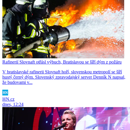
Rafinerií Slovnaft otřásl výbuch, Bratislavou se šíří dým z požáru
V bratislavské rafinerii Slovnaft hoří, slovenskou metropolí se šíří
hustý černý dým. Slovenský zpravodajský server Denník N napsal,
že budovami v...
HN.cz
dnes, 12:24