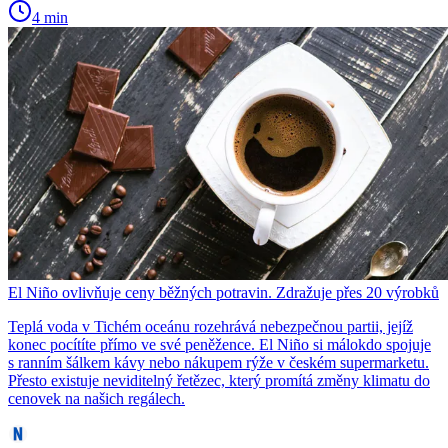
4 min
El Niño ovlivňuje ceny běžných potravin. Zdražuje přes 20 výrobků
Teplá voda v Tichém oceánu rozehrává nebezpečnou partii, jejíž
konec pocítíte přímo ve své peněžence. El Niño si málokdo spojuje
s ranním šálkem kávy nebo nákupem rýže v českém supermarketu.
Přesto existuje neviditelný řetězec, který promítá změny klimatu do
cenovek na našich regálech.