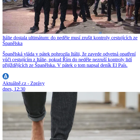
Itálie dostala ultimátum: do neděle musí zrušit kontroly cestujících ze
Španělska
Španělská vláda v pátek pohrozila Itálii, že zavede odvetná opatření
vůči cestujícím z Itálie, pokud Řím do neděle nezruší kontroly lidí
přijíždějících ze Španělska. V pátek o tom napsal deník El País.
Aktuálně.cz - Zprávy
dnes, 12:30