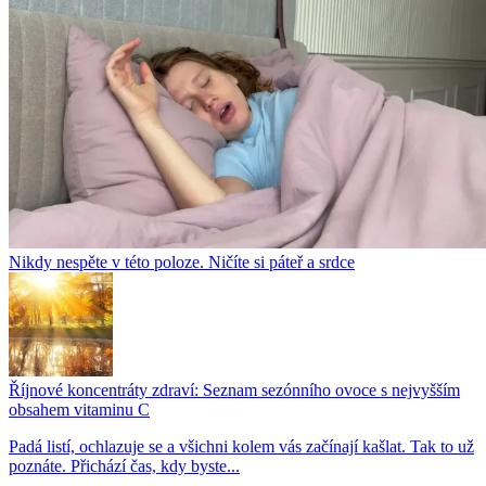
Nikdy nespěte v této poloze. Ničíte si páteř a srdce
Říjnové koncentráty zdraví: Seznam sezónního ovoce s nejvyšším
obsahem vitaminu C
Padá listí, ochlazuje se a všichni kolem vás začínají kašlat. Tak to už
poznáte. Přichází čas, kdy byste...