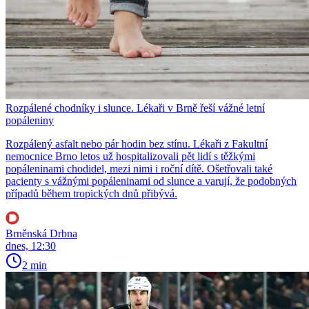
Rozpálené chodníky i slunce. Lékaři v Brně řeší vážné letní
popáleniny
Rozpálený asfalt nebo pár hodin bez stínu. Lékaři z Fakultní
nemocnice Brno letos už hospitalizovali pět lidí s těžkými
popáleninami chodidel, mezi nimi i roční dítě. Ošetřovali také
pacienty s vážnými popáleninami od slunce a varují, že podobných
případů během tropických dnů přibývá.
Brněnská Drbna
dnes, 12:30
2 min