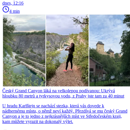
dnes, 12:16
4 min
Český Grand Canyon láká na velkolepou podívanou: Ukrývá
hloubku 80 metrů a tyrkysovou vodu, z Prahy jste tam za 40 minut
U hradu Karlštejn se nachází stezka, která vás dovede k
nádhernému místu, o němž neví každý. Přezdívá se mu český Grand
Canyon a je to jedno z nejkrásnějších míst ve Středočeském kraji,
kam můžete vyrazit na dokonalý výlet.