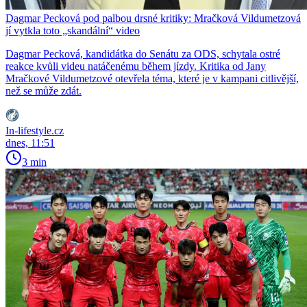
Dagmar Pecková pod palbou drsné kritiky: Mračková Vildumetzová
jí vytkla toto „skandální“ video
Dagmar Pecková, kandidátka do Senátu za ODS, schytala ostré
reakce kvůli videu natáčenému během jízdy. Kritika od Jany
Mračkové Vildumetzové otevřela téma, které je v kampani citlivější,
než se může zdát.
In-lifestyle.cz
dnes, 11:51
3 min