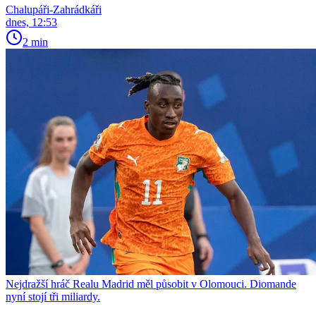
Chalupáři-Zahrádkáři
dnes, 12:53
2 min
Nejdražší hráč Realu Madrid měl působit v Olomouci. Diomande
nyní stojí tři miliardy.