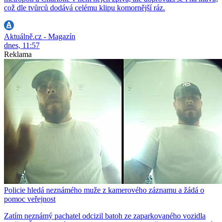
což dle tvůrců dodává celému klipu komornější ráz.
Aktuálně.cz - Magazín
dnes, 11:57
Reklama
Policie hledá neznámého muže z kamerového záznamu a žádá o
pomoc veřejnost
Zatím neznámý pachatel odcizil batoh ze zaparkovaného vozidla