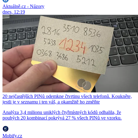
Aktuálně.cz - Názory
dnes, 12:19
20 nejčastějších PINů odemkne čtvrtinu všech telefonů. Koukněte,
jestli je v seznamu i ten váš, a okamžitě ho změňte
Analýza 3,4 milionu uniklých čtyřmístných kódů odhalila, že
pouhých 20 kombinací pokrývá 27 % všech PINů ve vzorku.
Mobify.cz