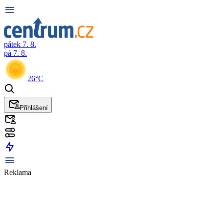
pátek 7. 8.
pá 7. 8.
26°C
Přihlášení
Reklama