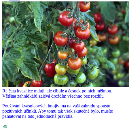
Rajčata kvasnice milují, ale cibule a česnek po nich měknou.
Většina zahrádkářů zalévá droždím všechno bez rozdílu
Používání kvasnicových hnojiv má na vaši zahradu spoustu
pozitivních účinků. Aby tomu tak však skutečně bylo, musíte
pamatovat na tato jednoduchá pravidla.