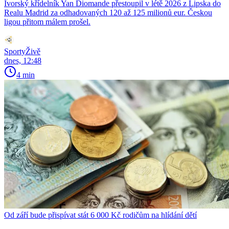
Ivorský křídelník Yan Diomande přestoupil v létě 2026 z Lipska do
Realu Madrid za odhadovaných 120 až 125 milionů eur. Českou
ligou přitom málem prošel.
SportyŽivě
dnes, 12:48
4 min
Od září bude přispívat stát 6 000 Kč rodičům na hlídání dětí