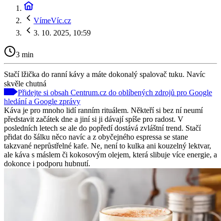
VímeVíc.cz
3. 10. 2025, 10:59
3 min
Stačí lžička do ranní kávy a máte dokonalý spalovač tuku. Navíc
skvěle chutná
Přidejte si obsah Centrum.cz do oblíbených zdrojů pro Google
hledání a Google zprávy
Káva je pro mnoho lidí ranním rituálem. Někteří si bez ní neumí
představit začátek dne a jiní si ji dávají spíše pro radost. V
posledních letech se ale do popředí dostává zvláštní trend. Stačí
přidat do šálku něco navíc a z obyčejného espressa se stane
takzvané neprůstřelné kafe. Ne, není to kulka ani kouzelný lektvar,
ale káva s máslem či kokosovým olejem, která slibuje více energie, a
dokonce i podporu hubnutí.