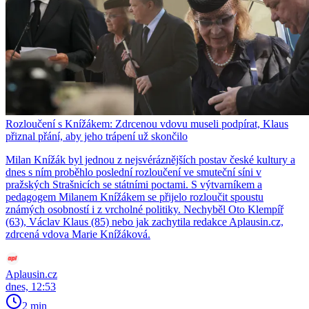
Rozloučení s Knížákem: Zdrcenou vdovu museli podpírat, Klaus
přiznal přání, aby jeho trápení už skončilo
Milan Knížák byl jednou z nejsvéráznějších postav české kultury a
dnes s ním proběhlo poslední rozloučení ve smuteční síni v
pražských Strašnicích se státními poctami. S výtvarníkem a
pedagogem Milanem Knížákem se přijelo rozloučit spoustu
známých osobností i z vrcholné politiky. Nechyběl Oto Klempíř
(63), Václav Klaus (85) nebo jak zachytila redakce Aplausin.cz,
zdrcená vdova Marie Knížáková.
Aplausin.cz
dnes, 12:53
2 min