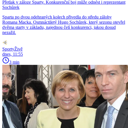
Přetlak v záloze Sparty. Konkurenční boj může odnést i reprezentant
Sochůrek
Sparta po dvou odehraných kolech přivedla do středu zálohy
Romana Macka. Osmnáctiletý Hugo Sochůrek, který sezonu otevřel
dvěma starty v základu, najednou čelí konkurenci, jakou dosud
nezažil.
SportyŽivě
dnes, 11:55
3 min