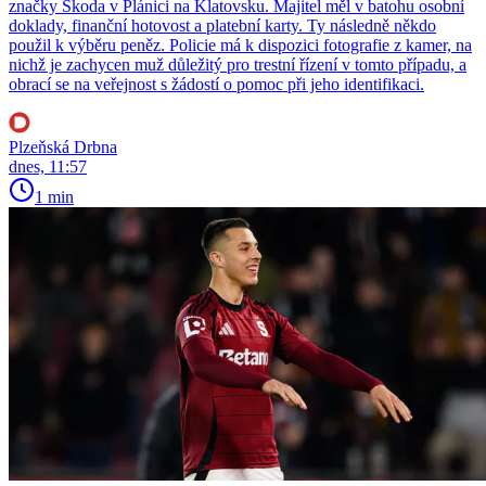
značky Škoda v Plánici na Klatovsku. Majitel měl v batohu osobní
doklady, finanční hotovost a platební karty. Ty následně někdo
použil k výběru peněz. Policie má k dispozici fotografie z kamer, na
nichž je zachycen muž důležitý pro trestní řízení v tomto případu, a
obrací se na veřejnost s žádostí o pomoc při jeho identifikaci.
Plzeňská Drbna
dnes, 11:57
1 min