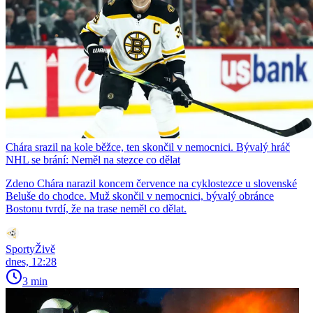
Chára srazil na kole běžce, ten skončil v nemocnici. Bývalý hráč
NHL se brání: Neměl na stezce co dělat
Zdeno Chára narazil koncem července na cyklostezce u slovenské
Beluše do chodce. Muž skončil v nemocnici, bývalý obránce
Bostonu tvrdí, že na trase neměl co dělat.
SportyŽivě
dnes, 12:28
3 min