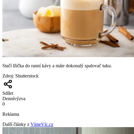
Stačí lžička do ranní kávy a máte dokonalý spalovač tuku.
Zdroj
:
Shutterstock
Sdílet
Denní
výzva
0
Reklama
Další články z
VímeVíc.cz