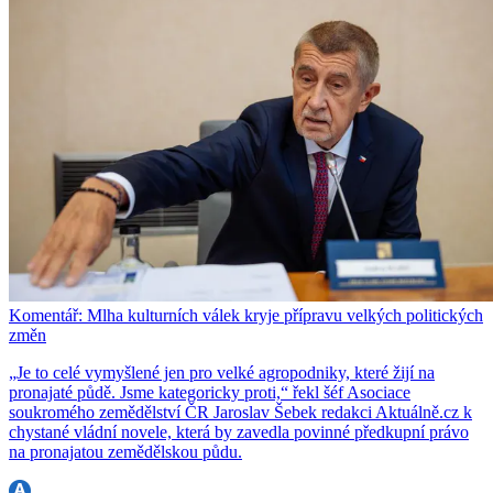
Komentář: Mlha kulturních válek kryje přípravu velkých politických
změn
„Je to celé vymyšlené jen pro velké agropodniky, které žijí na
pronajaté půdě. Jsme kategoricky proti,“ řekl šéf Asociace
soukromého zemědělství ČR Jaroslav Šebek redakci Aktuálně.cz k
chystané vládní novele, která by zavedla povinné předkupní právo
na pronajatou zemědělskou půdu.