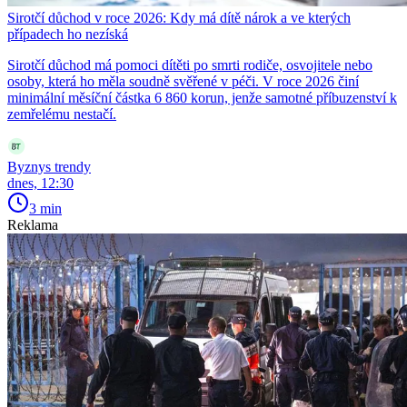
Sirotčí důchod v roce 2026: Kdy má dítě nárok a ve kterých
případech ho nezíská
Sirotčí důchod má pomoci dítěti po smrti rodiče, osvojitele nebo
osoby, která ho měla soudně svěřené v péči. V roce 2026 činí
minimální měsíční částka 6 860 korun, jenže samotné příbuzenství k
zemřelému nestačí.
Byznys trendy
dnes, 12:30
3 min
Reklama