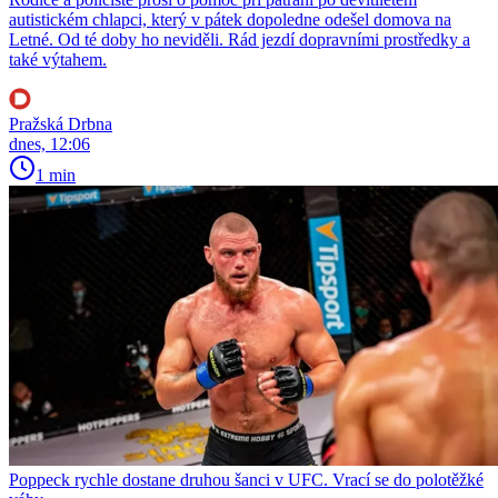
autistickém chlapci, který v pátek dopoledne odešel domova na
Letné. Od té doby ho neviděli. Rád jezdí dopravními prostředky a
také výtahem.
Pražská Drbna
dnes, 12:06
1 min
Poppeck rychle dostane druhou šanci v UFC. Vrací se do polotěžké