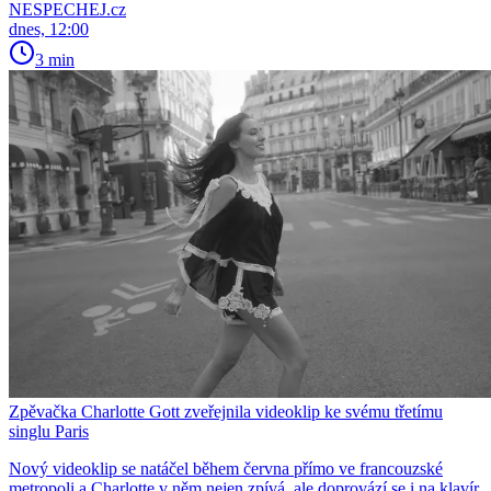
NESPECHEJ.cz
dnes, 12:00
3 min
Zpěvačka Charlotte Gott zveřejnila videoklip ke svému třetímu
singlu Paris
Nový videoklip se natáčel během června přímo ve francouzské
metropoli a Charlotte v něm nejen zpívá, ale doprovází se i na klavír,