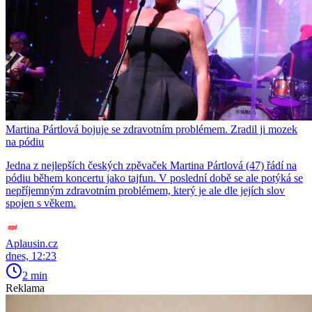
Martina Pártlová bojuje se zdravotním problémem. Zradil ji mozek
na pódiu
Jedna z nejlepších českých zpěvaček Martina Pártlová (47) řádí na
pódiu během koncertu jako tajfun. V poslední době se ale potýká se
nepříjemným zdravotním problémem, který je ale dle jejích slov
spojen s věkem.
Aplausin.cz
dnes, 12:23
2 min
Reklama