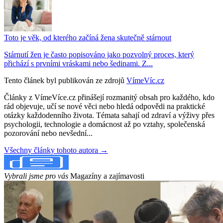
Toto je věk, od kterého začíná žena skutečně stárnout
Stárnutí žen je často popisováno jako pozvolný proces, který
přichází s prvními vráskami nebo šedinami. Z...
Tento článek byl publikován ze zdrojů
VímeVíc.cz
Články z VímeVíce.cz přinášejí rozmanitý obsah pro každého, kdo
rád objevuje, učí se nové věci nebo hledá odpovědi na praktické
otázky každodenního života. Témata sahají od zdraví a výživy přes
psychologii, technologie a domácnost až po vztahy, společenská
pozorování nebo nevšední...
Všechny články tohoto autora →
Vybrali jsme pro vás
Magazíny a zajímavosti