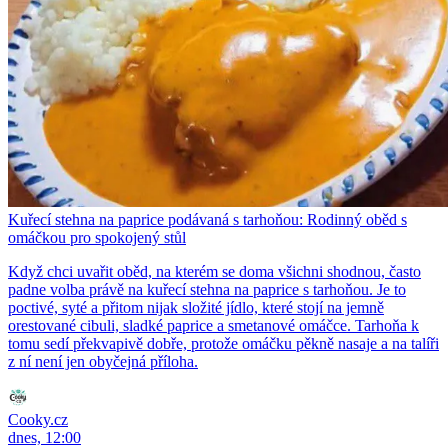
Kuřecí stehna na paprice podávaná s tarhoňou: Rodinný oběd s
omáčkou pro spokojený stůl
Když chci uvařit oběd, na kterém se doma všichni shodnou, často
padne volba právě na kuřecí stehna na paprice s tarhoňou. Je to
poctivé, syté a přitom nijak složité jídlo, které stojí na jemně
orestované cibuli, sladké paprice a smetanové omáčce. Tarhoňa k
tomu sedí překvapivě dobře, protože omáčku pěkně nasaje a na talíři
z ní není jen obyčejná příloha.
Cooky.cz
dnes, 12:00