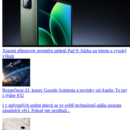
Xiaomi připravuje premiéru tabletů Pad 9: Sázka na jistotu a vysoký
výkon
Bezpečnost AI, konec Google Asistenta a novinky od Applu: To nej
z týdne #32
I v uplynulých sedmi dnech se ve světě technologií udála spousta
zásadních věcí. Pokud jste nestíhali...