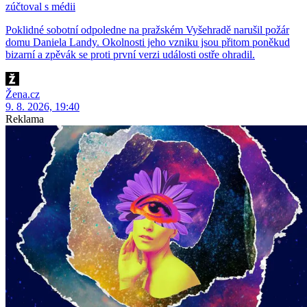
zúčtoval s médii
Poklidné sobotní odpoledne na pražském Vyšehradě narušil požár
domu Daniela Landy. Okolnosti jeho vzniku jsou přitom poněkud
bizarní a zpěvák se proti první verzi události ostře ohradil.
Žena.cz
9. 8. 2026, 19:40
Reklama