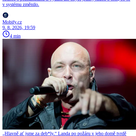
v systému změnilo.
Mobify.cz
9. 8. 2026, 19:59
4 min
„Hlavně ať jsme za deb*ly.“ Landa po požáru v jeho domě tvrdě