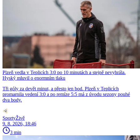
Plzeň vedla v Teplicích 3:0 po 10 minutách a stejně nevyhrála.
Hyský mluvil o enormním tlaku
Tři góly za devět minut, a přesto jen bod. Plzeň v Teplicích
promarnila vedení 3:0 a po remíze 5:5 má z úvodu sezony pouhé
dva body.
SportyŽivě
9. 8. 2026, 18:46
3 min