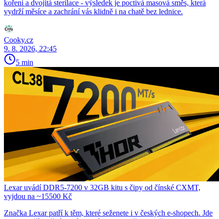
koření a dvojitá sterilace - výsledek je poctivá masová směs, která
vydrží měsíce a zachrání vás klidně i na chatě bez lednice.
Cooky.cz
9. 8. 2026, 22:45
5 min
Lexar uvádí DDR5-7200 v 32GB kitu s čipy od čínské CXMT,
vyjdou na ~15500 Kč
Značka Lexar patří k těm, které seženete i v českých e-shopech. Jde