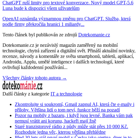
ChatGPT ruší limity pro textové konverzace. Nový model GPT-5.6
Luna bude k dispozici všem uživatelům
OpenAI oznámila významnou změnu pro ChatGPT. Služba, která
podle firmy překročila hranici 1 miliardy...
Tento článek byl publikován ze zdrojů
Dotekomanie.cz
Dotekomanie.cz je nezávislý magazín zaměřený na mobilní
technologie, chytrá zařízení a digitální svět. Přináší aktuální novinky,
recenze, návody a komentáře ze světa smartphonů, tabletů, aplikací,
Androidu, Applu, umělé inteligence i dalších technologií, které
ovlivňují každodenní používání...
Všechny články tohoto autora →
Další články z kategorie
IT a technologie
Zkontrolujte si soukromí, Gmail zapnul AI, která čte e-maily i
přílohy. Většina lidí o tom neví, funkce běží na pozadí
Pozor na mobily z bazaru, i když jsou levné. Banka vám pak
nemusí vrátit ani korunu, hackeři mají žně
Staré tranzistorové rádio z půdy může stát přes 10 000 Kč.
Rozhoduje jedna věc, kterou většina přehlédne
Před 30 lety stál první mobil v Česku jako ojetina, dnes je to