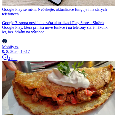
Google Play se mění. Nečekejte, aktualizace funguje i na starých
telefonech
Google 3. srpna poslal do světa aktualizaci Play Store a Služeb
Google Play, která přináší nové funkce i na telefony staré několik
let, bez čekání na výrobce.
Mobify.cz
9. 8. 2026, 19:17
4 min