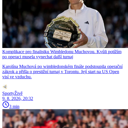
Komplikace pro finalistku Wimbledonu Muchovou. Kvůli potížím
po operaci musela vynechat další turnaj
Karolína Muchová po wimbledonském finále podstoupila operační
zákrok a přišla o prestižní turnaj v Torontu. Její start na US Open
visí ve vzduchu.
SportyŽivě
9. 8. 2026, 20:32
3 min