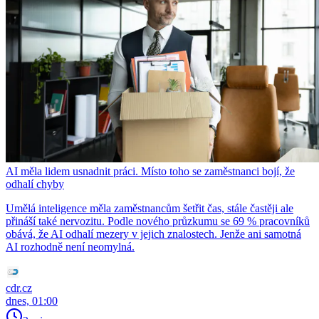
AI měla lidem usnadnit práci. Místo toho se zaměstnanci bojí, že
odhalí chyby
Umělá inteligence měla zaměstnancům šetřit čas, stále častěji ale
přináší také nervozitu. Podle nového průzkumu se 69 % pracovníků
obává, že AI odhalí mezery v jejich znalostech. Jenže ani samotná
AI rozhodně není neomylná.
cdr.cz
dnes, 01:00