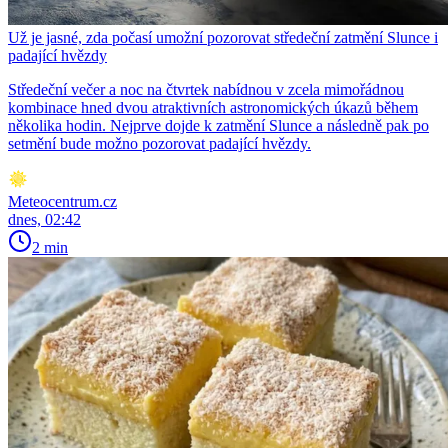
Už je jasné, zda počasí umožní pozorovat středeční zatmění Slunce i
padající hvězdy
Středeční večer a noc na čtvrtek nabídnou v zcela mimořádnou
kombinace hned dvou atraktivních astronomických úkazů během
několika hodin. Nejprve dojde k zatmění Slunce a následně pak po
setmění bude možno pozorovat padající hvězdy.
Meteocentrum.cz
dnes, 02:42
2 min