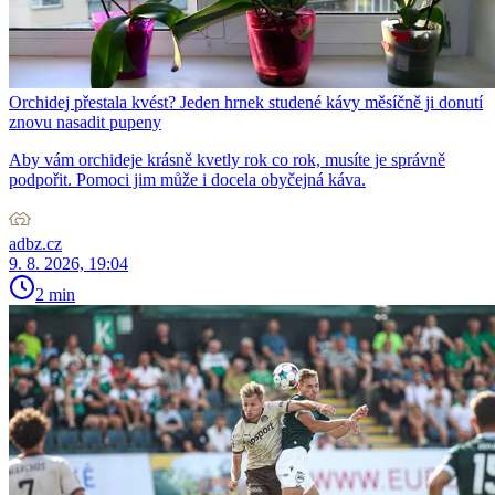
Orchidej přestala kvést? Jeden hrnek studené kávy měsíčně ji donutí
znovu nasadit pupeny
Aby vám orchideje krásně kvetly rok co rok, musíte je správně
podpořit. Pomoci jim může i docela obyčejná káva.
adbz.cz
9. 8. 2026, 19:04
2 min