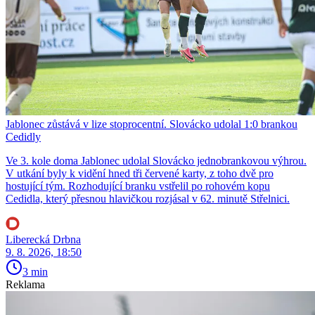
Jablonec zůstává v lize stoprocentní. Slovácko udolal 1:0 brankou
Cedidly
Ve 3. kole doma Jablonec udolal Slovácko jednobrankovou výhrou.
V utkání byly k vidění hned tři červené karty, z toho dvě pro
hostující tým. Rozhodující branku vstřelil po rohovém kopu
Cedidla, který přesnou hlavičkou rozjásal v 62. minutě Střelnici.
Liberecká Drbna
9. 8. 2026, 18:50
3 min
Reklama