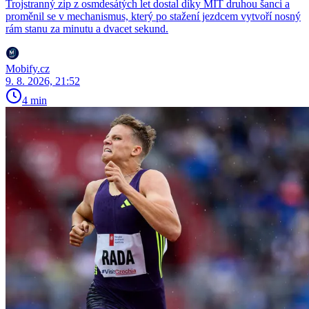
Trojstranný zip z osmdesátých let dostal díky MIT druhou šanci a
proměnil se v mechanismus, který po stažení jezdcem vytvoří nosný
rám stanu za minutu a dvacet sekund.
Mobify.cz
9. 8. 2026, 21:52
4 min