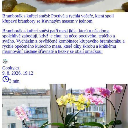
Bramborák s kuřecí směsí: Poctivá a rychlá večeře, která spojí
křupavé brambory se šťavnatým masem v jednom
Bramborák s kuřecí směsí patří mezi jídla, která u nás doma
spolehlivě zabodují, když je chuť na něco poctivého, teplého a
sytého. Vycházím z osvědčené kombinace křupavého bramboráku a
rychle opečeného kuřecího masa, které díky škrobu a krátkému
marinování zůstane šťavnaté a hezky se obalí omáčkou.
Cooky.cz
9. 8. 2026, 19:12
3 min