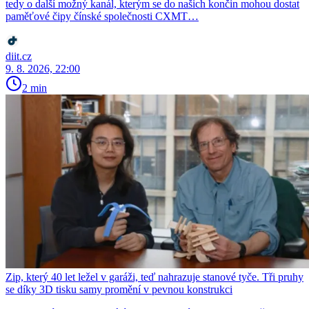
tedy o další možný kanál, kterým se do našich končin mohou dostat
paměťové čipy čínské společnosti CXMT…
diit.cz
9. 8. 2026, 22:00
2 min
Zip, který 40 let ležel v garáži, teď nahrazuje stanové tyče. Tři pruhy
se díky 3D tisku samy promění v pevnou konstrukci