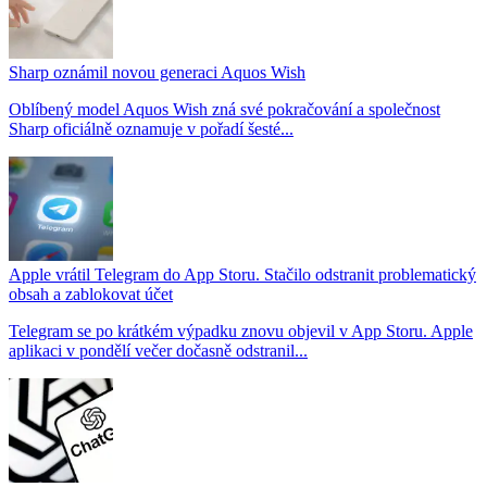
Sharp oznámil novou generaci Aquos Wish
Oblíbený model Aquos Wish zná své pokračování a společnost
Sharp oficiálně oznamuje v pořadí šesté...
Apple vrátil Telegram do App Storu. Stačilo odstranit problematický
obsah a zablokovat účet
Telegram se po krátkém výpadku znovu objevil v App Storu. Apple
aplikaci v pondělí večer dočasně odstranil...