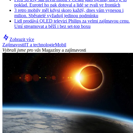
poklad. Eurotel ho pak dotoval a lidé se rvali ve frontách
3 retro mobily měl kdysi skoro každý, dnes vám vynesou i
milion. Sběratelé vyžadují jedinou podmínku
Lidl prodává QLED televizi Philips za velmi zajímavou cenu.
Umí streamovat a běží i bez set-top boxu
Zobrazit více
Zajímavosti
IT a technologie
Mobil
Vybrali jsme pro vás
Magazíny a zajímavosti