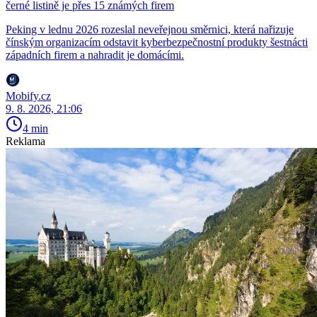
černé listině je přes 15 známých firem
Peking v lednu 2026 rozeslal neveřejnou směrnici, která nařizuje
čínským organizacím odstavit kyberbezpečnostní produkty šestnácti
západních firem a nahradit je domácími.
Mobify.cz
9. 8. 2026, 21:06
4 min
Reklama