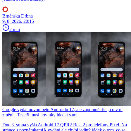
Brněnská Drbna
9. 8. 2026, 20:15
2 min
Google vydal novou betu Androidu 17, ale zapomněl říct, co v ní
změnil. Testeři musí novinky hledat sami
Dne 3. srpna vyšla Android 17 QPR2 Beta 2 pro telefony Pixel. Na
stránce s poznámkami k vydání ale chybí jediný řádek o tom, co se