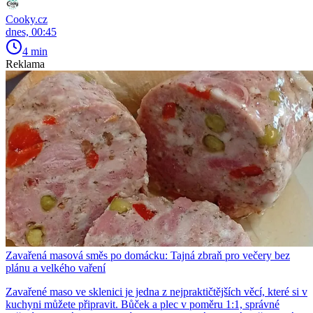
Cooky.cz
dnes, 00:45
4 min
Reklama
Zavařená masová směs po domácku: Tajná zbraň pro večery bez
plánu a velkého vaření
Zavařené maso ve sklenici je jedna z nejpraktičtějších věcí, které si v
kuchyni můžete připravit. Bůček a plec v poměru 1:1, správné