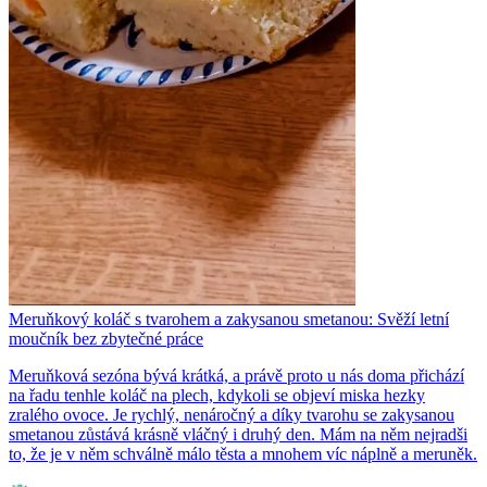
Meruňkový koláč s tvarohem a zakysanou smetanou: Svěží letní
moučník bez zbytečné práce
Meruňková sezóna bývá krátká, a právě proto u nás doma přichází
na řadu tenhle koláč na plech, kdykoli se objeví miska hezky
zralého ovoce. Je rychlý, nenáročný a díky tvarohu se zakysanou
smetanou zůstává krásně vláčný i druhý den. Mám na něm nejradši
to, že je v něm schválně málo těsta a mnohem víc náplně a meruněk.