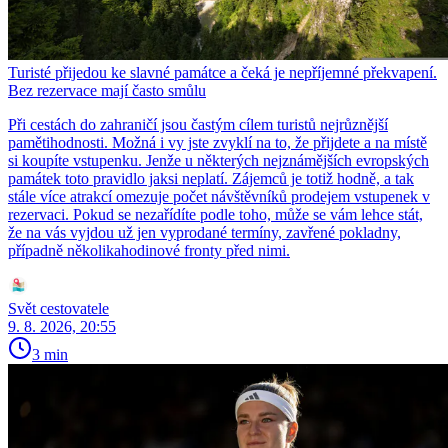
Turisté přijedou ke slavné památce a čeká je nepříjemné překvapení.
Bez rezervace mají často smůlu
Při cestách do zahraničí jsou častým cílem turistů nejrůznější
pamětihodnosti. Možná i vy jste zvyklí na to, že přijdete a na místě
si koupíte vstupenku. Jenže u některých nejznámějších evropských
památek toto pravidlo jaksi neplatí. Zájemců je totiž hodně, a tak
stále více atrakcí omezuje počet návštěvníků prodejem vstupenek v
rezervaci. Pokud se nezařídíte podle toho, může se vám lehce stát,
že na vás vyjdou už jen vyprodané termíny, zavřené pokladny,
případně několikahodinové fronty před nimi.
Svět cestovatele
9. 8. 2026, 20:55
3 min