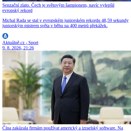
Senzační zlato. Čech je světovým šampionem, navíc vylepšil
evropský rekord
Michal Rada se stal v evropském juniorském rekordu 48,59 sekundy
juniorským mistrem světa v běhu na 400 metrů překážek.
Aktuálně.cz - Sport
9. 8. 2026, 21:26
Čína zakázala firmám používat americký a izraelský software. Na