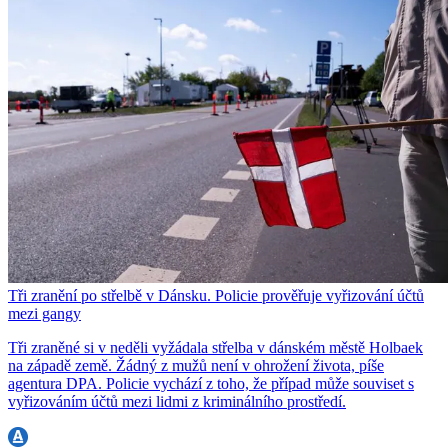
Tři zranění po střelbě v Dánsku. Policie prověřuje vyřizování účtů
mezi gangy
Tři zraněné si v neděli vyžádala střelba v dánském městě Holbaek
na západě země. Žádný z mužů není v ohrožení života, píše
agentura DPA. Policie vychází z toho, že případ může souviset s
vyřizováním účtů mezi lidmi z kriminálního prostředí.