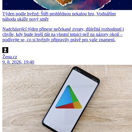
Týden podle hvězd: Štíři prohlédnou nekalou hru, Vodnářům
náhoda ukáže nový směr
Nadcházející týden přinese nečekané zvraty, důležitá rozhodnutí i
chvíle, kdy bude lepší dát na vlastní intuici než na názory okolí –
podívejte se, co si hvězdy připravily právě pro vaše znamení.
Žena.cz
9. 8. 2026, 19:40