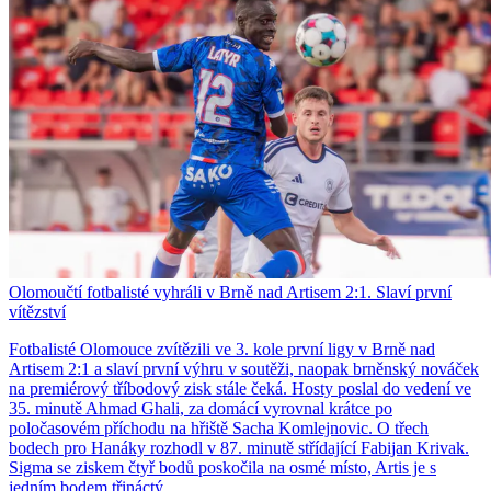
Olomoučtí fotbalisté vyhráli v Brně nad Artisem 2:1. Slaví první
vítězství
Fotbalisté Olomouce zvítězili ve 3. kole první ligy v Brně nad
Artisem 2:1 a slaví první výhru v soutěži, naopak brněnský nováček
na premiérový tříbodový zisk stále čeká. Hosty poslal do vedení ve
35. minutě Ahmad Ghali, za domácí vyrovnal krátce po
poločasovém příchodu na hřiště Sacha Komlejnovic. O třech
bodech pro Hanáky rozhodl v 87. minutě střídající Fabijan Krivak.
Sigma se ziskem čtyř bodů poskočila na osmé místo, Artis je s
jedním bodem třináctý.