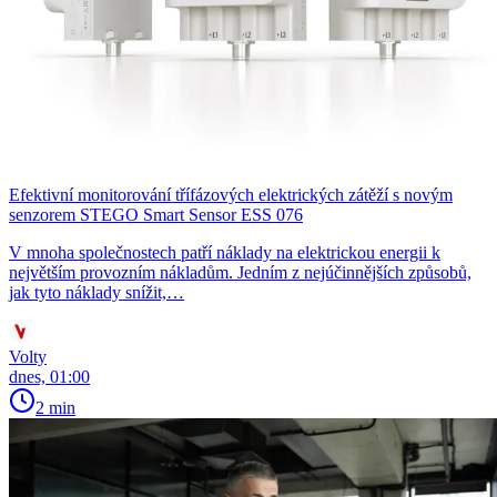
Efektivní monitorování třífázových elektrických zátěží s novým
senzorem STEGO Smart Sensor ESS 076
V mnoha společnostech patří náklady na elektrickou energii k
největším provozním nákladům. Jedním z nejúčinnějších způsobů,
jak tyto náklady snížit,…
Volty
dnes, 01:00
2 min