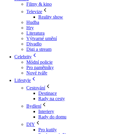
Filmy & kino
Televize
Reality show
Hudba
Hry
Literatura
Výtvarné umění
Divadlo
Digi a stream
Celebrity
Módní policie
Pro pamětníky
Nové tváře
Lifestyle
Cestování
Destinace
Rady na cesty
Bydlení
Interiery
Rady do domu
DIY
Pro kutily