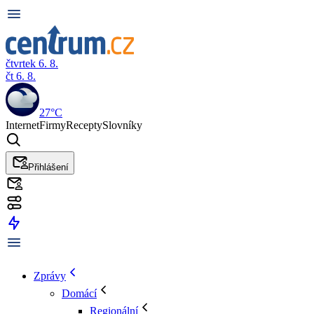
čtvrtek 6. 8.
čt 6. 8.
27°C
Internet
Firmy
Recepty
Slovníky
Přihlášení
Zprávy
Domácí
Regionální