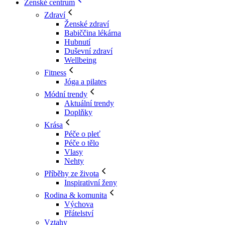
Ženské centrum
Zdraví
Ženské zdraví
Babiččina lékárna
Hubnutí
Duševní zdraví
Wellbeing
Fitness
Jóga a pilates
Módní trendy
Aktuální trendy
Doplňky
Krása
Péče o pleť
Péče o tělo
Vlasy
Nehty
Příběhy ze života
Inspirativní ženy
Rodina & komunita
Výchova
Přátelství
Vztahy