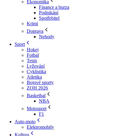
Ekonomika
Finance a burza
Podnikání
Spotřebitel
Krimi
Doprava
Nehody
Sport
Hokej
Fotbal
Tenis
Lyžování
Cyklistika
Atletika
Bojové sporty
ZOH 2026
Basketbal
NBA
Motosport
F1
Auto-moto
Elektromobily
Kultura