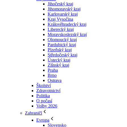
Jihočeský kraj
Jihomoravský kraj
Karlovarský kraj
Kraj Vysočina
Králověhradecký kraj
Liberecký kraj
Moravskoslezský kraj
Olomoucký kraj
Pardubický kraj
Plzeňský kraj
Středočeský kraj
Ústecký kraj
Zlínský kraj
Praha
Brno
Ostrava
Školství
Zdravotnictví
Politika
O počasí
Volby 2026
Zahraničí
Evropa
Slovensko