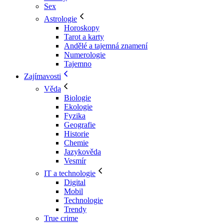
Sex
Astrologie
Horoskopy
Tarot a karty
Andělé a tajemná znamení
Numerologie
Tajemno
Zajímavosti
Věda
Biologie
Ekologie
Fyzika
Geografie
Historie
Chemie
Jazykověda
Vesmír
IT a technologie
Digital
Mobil
Technologie
Trendy
True crime