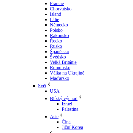
Francie
Chorvatsko
Island
Itálie
Německo
Polsko
Rakousko
Řecko
Rusko
Španělsko
Švédsko
Velká Británie
Rumunsko
Válka na Ukrajině
Maďarsko
Svět
USA
Blízký východ
Izrael
Palestina
Asie
Čína
Jižní Korea