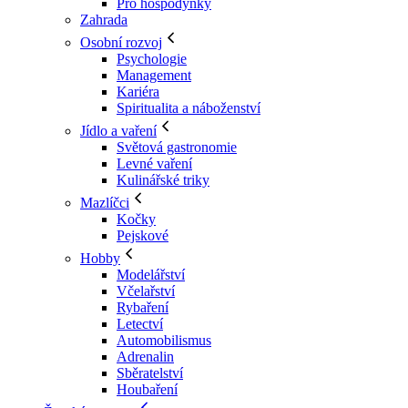
Pro hospodyňky
Zahrada
Osobní rozvoj
Psychologie
Management
Kariéra
Spiritualita a náboženství
Jídlo a vaření
Světová gastronomie
Levné vaření
Kulinářské triky
Mazlíčci
Kočky
Pejskové
Hobby
Modelářství
Včelařství
Rybaření
Letectví
Automobilismus
Adrenalin
Sběratelství
Houbaření