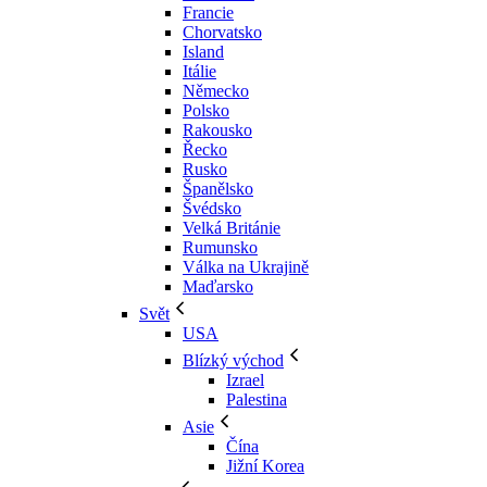
Francie
Chorvatsko
Island
Itálie
Německo
Polsko
Rakousko
Řecko
Rusko
Španělsko
Švédsko
Velká Británie
Rumunsko
Válka na Ukrajině
Maďarsko
Svět
USA
Blízký východ
Izrael
Palestina
Asie
Čína
Jižní Korea