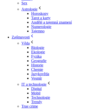
Sex
Astrologie
Horoskopy
Tarot a karty
Andělé a tajemná znamení
Numerologie
Tajemno
Zajímavosti
Věda
Biologie
Ekologie
Fyzika
Geografie
Historie
Chemie
Jazykověda
Vesmír
IT a technologie
Digital
Mobil
Technologie
Trendy
True crime