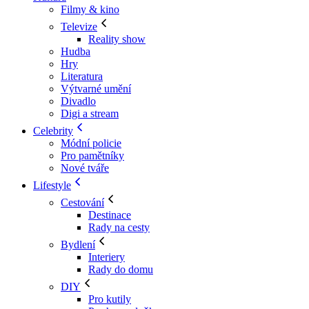
Filmy & kino
Televize
Reality show
Hudba
Hry
Literatura
Výtvarné umění
Divadlo
Digi a stream
Celebrity
Módní policie
Pro pamětníky
Nové tváře
Lifestyle
Cestování
Destinace
Rady na cesty
Bydlení
Interiery
Rady do domu
DIY
Pro kutily