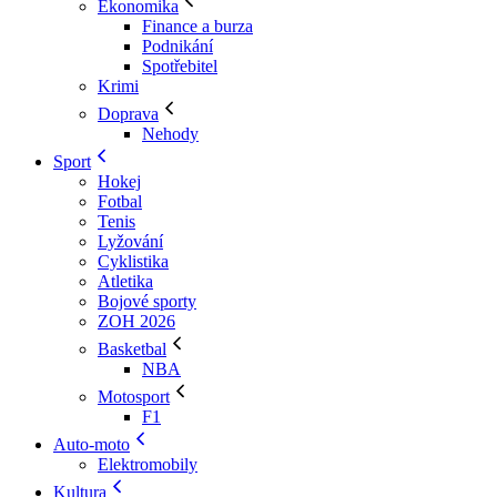
Ekonomika
Finance a burza
Podnikání
Spotřebitel
Krimi
Doprava
Nehody
Sport
Hokej
Fotbal
Tenis
Lyžování
Cyklistika
Atletika
Bojové sporty
ZOH 2026
Basketbal
NBA
Motosport
F1
Auto-moto
Elektromobily
Kultura