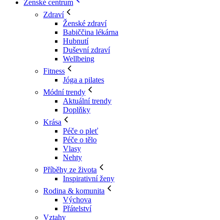
Ženské centrum
Zdraví
Ženské zdraví
Babiččina lékárna
Hubnutí
Duševní zdraví
Wellbeing
Fitness
Jóga a pilates
Módní trendy
Aktuální trendy
Doplňky
Krása
Péče o pleť
Péče o tělo
Vlasy
Nehty
Příběhy ze života
Inspirativní ženy
Rodina & komunita
Výchova
Přátelství
Vztahy