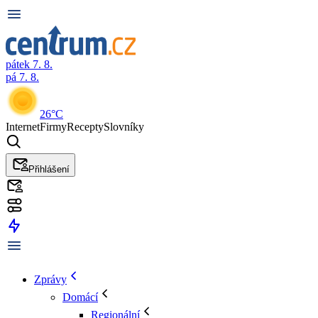
pátek 7. 8.
pá 7. 8.
26°C
Internet
Firmy
Recepty
Slovníky
Přihlášení
Zprávy
Domácí
Regionální