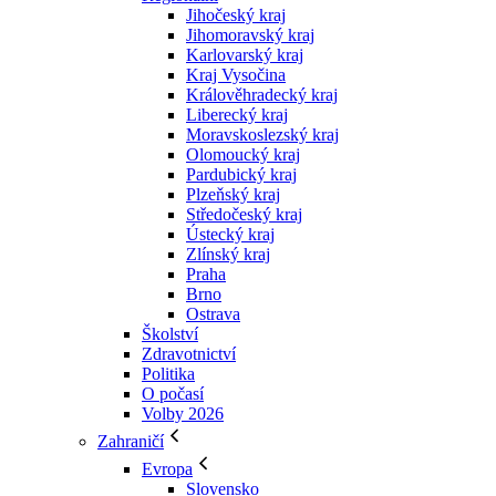
Jihočeský kraj
Jihomoravský kraj
Karlovarský kraj
Kraj Vysočina
Králověhradecký kraj
Liberecký kraj
Moravskoslezský kraj
Olomoucký kraj
Pardubický kraj
Plzeňský kraj
Středočeský kraj
Ústecký kraj
Zlínský kraj
Praha
Brno
Ostrava
Školství
Zdravotnictví
Politika
O počasí
Volby 2026
Zahraničí
Evropa
Slovensko