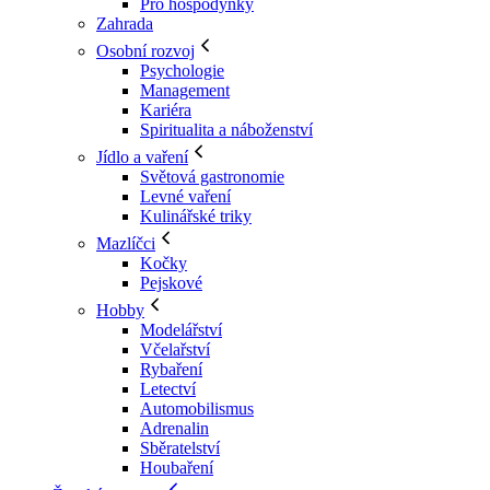
Pro hospodyňky
Zahrada
Osobní rozvoj
Psychologie
Management
Kariéra
Spiritualita a náboženství
Jídlo a vaření
Světová gastronomie
Levné vaření
Kulinářské triky
Mazlíčci
Kočky
Pejskové
Hobby
Modelářství
Včelařství
Rybaření
Letectví
Automobilismus
Adrenalin
Sběratelství
Houbaření