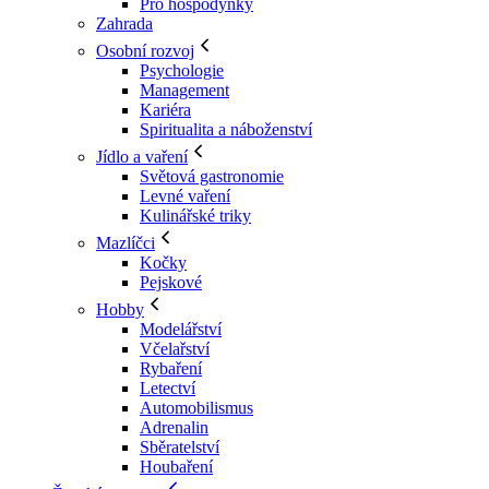
Pro hospodyňky
Zahrada
Osobní rozvoj
Psychologie
Management
Kariéra
Spiritualita a náboženství
Jídlo a vaření
Světová gastronomie
Levné vaření
Kulinářské triky
Mazlíčci
Kočky
Pejskové
Hobby
Modelářství
Včelařství
Rybaření
Letectví
Automobilismus
Adrenalin
Sběratelství
Houbaření