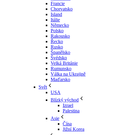
Francie
Chorvatsko
Island
Itálie
Německo
Polsko
Rakousko
Řecko
Rusko
Španělsko
Švédsko
Velká Británie
Rumunsko
Válka na Ukrajině
Maďarsko
Svět
USA
Blízký východ
Izrael
Palestina
Asie
Čína
Jižní Korea