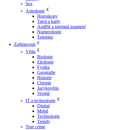
Sex
Astrologie
Horoskopy
Tarot a karty
Andělé a tajemná znamení
Numerologie
Tajemno
Zajímavosti
Věda
Biologie
Ekologie
Fyzika
Geografie
Historie
Chemie
Jazykověda
Vesmír
IT a technologie
Digital
Mobil
Technologie
Trendy
True crime