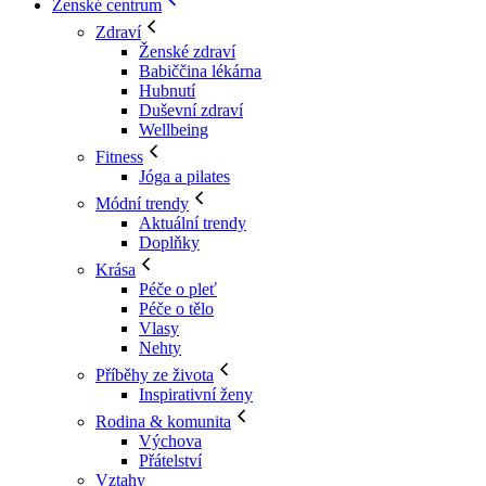
Ženské centrum
Zdraví
Ženské zdraví
Babiččina lékárna
Hubnutí
Duševní zdraví
Wellbeing
Fitness
Jóga a pilates
Módní trendy
Aktuální trendy
Doplňky
Krása
Péče o pleť
Péče o tělo
Vlasy
Nehty
Příběhy ze života
Inspirativní ženy
Rodina & komunita
Výchova
Přátelství
Vztahy