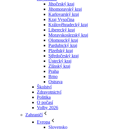
Jihočeský kraj
Jihomoravský kraj
Karlovarský kraj
Kraj Vysočina
Králověhradecký kraj
Liberecký kraj
Moravskoslezský kraj
Olomoucký kraj
Pardubický kraj
Plzeňský kraj
Středočeský kraj
Ústecký kraj
Zlínský kraj
Praha
Brno
Ostrava
Školství
Zdravotnictví
Politika
O počasí
Volby 2026
Zahraničí
Evropa
Slovensko