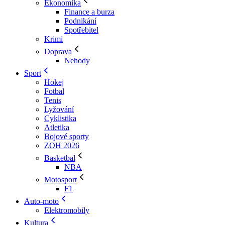
Ekonomika
Finance a burza
Podnikání
Spotřebitel
Krimi
Doprava
Nehody
Sport
Hokej
Fotbal
Tenis
Lyžování
Cyklistika
Atletika
Bojové sporty
ZOH 2026
Basketbal
NBA
Motosport
F1
Auto-moto
Elektromobily
Kultura