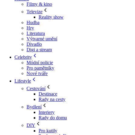
Filmy & kino
Televize
Reality show
Hudba
Hry
Literatura
Výtvarné umění
Divadlo
Digi a stream
Celebrity
Módní policie
Pro pamětníky
Nové tváře
Lifestyle
Cestování
Destinace
Rady na cesty
Bydlení
Interiery
Rady do domu
DIY
Pro kutily