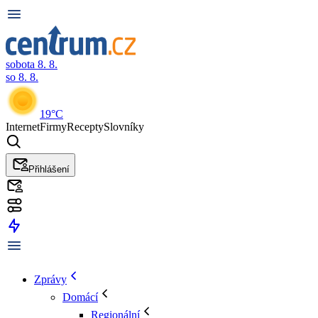
sobota 8. 8.
so 8. 8.
19°C
Internet
Firmy
Recepty
Slovníky
Přihlášení
Zprávy
Domácí
Regionální