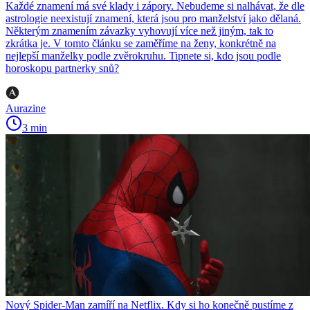
Každé znamení má své klady i zápory. Nebudeme si nalhávat, že dle
astrologie neexistují znamení, která jsou pro manželství jako dělaná.
Některým znamením závazky vyhovují více než jiným, tak to
zkrátka je. V tomto článku se zaměříme na ženy, konkrétně na
nejlepší manželky podle zvěrokruhu. Tipnete si, kdo jsou podle
horoskopu partnerky snů?
Aurazine
3 min
Nový Spider-Man zamíří na Netflix. Kdy si ho konečně pustíme z