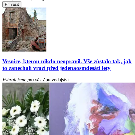
Přihlásit
Vesnice, kterou nikdo neopravil. Vše zůstalo tak, jak
to zanechali vrazi před jedenaosmdesáti lety
Vybrali jsme pro vás
Zpravodajství