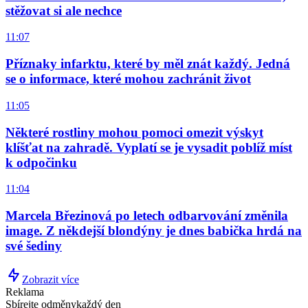
stěžovat si ale nechce
11:07
Příznaky infarktu, které by měl znát každý. Jedná
se o informace, které mohou zachránit život
11:05
Některé rostliny mohou pomoci omezit výskyt
klíšťat na zahradě. Vyplatí se je vysadit poblíž míst
k odpočinku
11:04
Marcela Březinová po letech odbarvování změnila
image. Z někdejší blondýny je dnes babička hrdá na
své šediny
Zobrazit více
Reklama
Sbírejte odměny
každý den