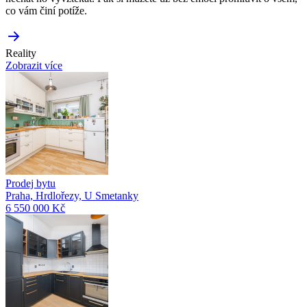
co vám činí potíže.
Reality
Zobrazit více
Prodej bytu
Praha, Hrdlořezy, U Smetanky
6 550 000 Kč