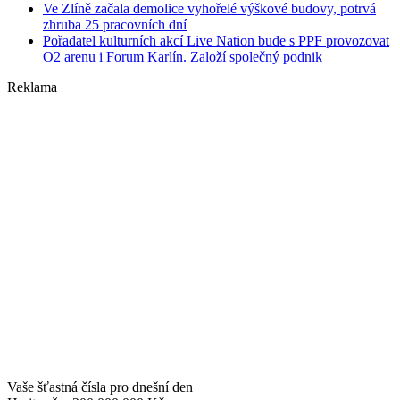
Ve Zlíně začala demolice vyhořelé výškové budovy, potrvá
zhruba 25 pracovních dní
Pořadatel kulturních akcí Live Nation bude s PPF provozovat
O2 arenu i Forum Karlín. Založí společný podnik
Reklama
Vaše šťastná čísla pro dnešní den