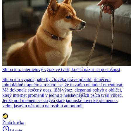
Shiba inu: internetový výraz ve tváři, kočičí názor na poslušnost
Shiba inu vypadá, jako by člověka právě přistihl při něčem
mimořádně trapném a rozhodl se, že to zatím nebude komentovat.
Má dokonale stočený ocas, liščí výraz, elegantní pohyb a obličej,
který internet proměnil v jednu z nejslavnějších psích tváří vůbec.
Jenže pod memem se skrývá staré japonské lovecké plemeno s
velmi jasným názorem na osobní autonomii.
Žlutá kočka
14 min