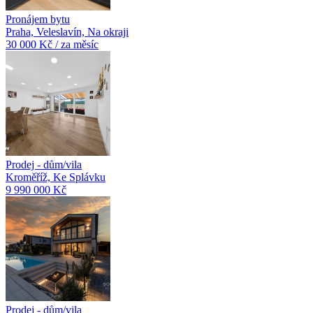
Pronájem bytu
Praha, Veleslavín, Na okraji
30 000 Kč / za měsíc
Prodej - dům/vila
Kroměříž, Ke Splávku
9 990 000 Kč
Prodej - dům/vila