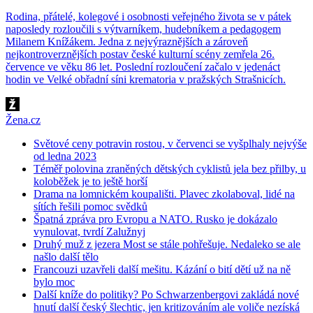
Rodina, přátelé, kolegové i osobnosti veřejného života se v pátek
naposledy rozloučili s výtvarníkem, hudebníkem a pedagogem
Milanem Knížákem. Jedna z nejvýraznějších a zároveň
nejkontroverznějších postav české kulturní scény zemřela 26.
července ve věku 86 let. Poslední rozloučení začalo v jedenáct
hodin ve Velké obřadní síni krematoria v pražských Strašnicích.
Žena.cz
Světové ceny potravin rostou, v červenci se vyšplhaly nejvýše
od ledna 2023
Téměř polovina zraněných dětských cyklistů jela bez přilby, u
koloběžek je to ještě horší
Drama na lomnickém koupališti. Plavec zkolaboval, lidé na
sítích řešili pomoc svědků
Špatná zpráva pro Evropu a NATO. Rusko je dokázalo
vynulovat, tvrdí Zalužnyj
Druhý muž z jezera Most se stále pohřešuje. Nedaleko se ale
našlo další tělo
Francouzi uzavřeli další mešitu. Kázání o bití dětí už na ně
bylo moc
Další kníže do politiky? Po Schwarzenbergovi zakládá nové
hnutí další český šlechtic, jen kritizováním ale voliče nezíská