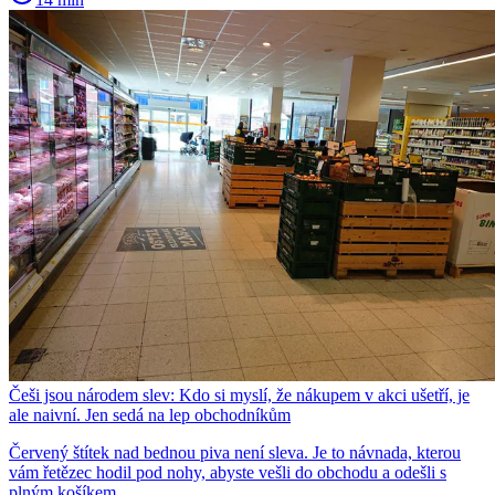
Češi jsou národem slev: Kdo si myslí, že nákupem v akci ušetří, je
ale naivní. Jen sedá na lep obchodníkům
Červený štítek nad bednou piva není sleva. Je to návnada, kterou
vám řetězec hodil pod nohy, abyste vešli do obchodu a odešli s
plným košíkem.