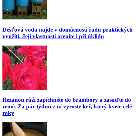
Dešťová voda najde v domácnosti řadu praktických
využití. Její vlastnosti oceníte i při úklidu
Řezanou růži zapíchněte do brambory a zasaďte do
země. Za pár týdnů z ní vyroste keř, který kvete celé
roky