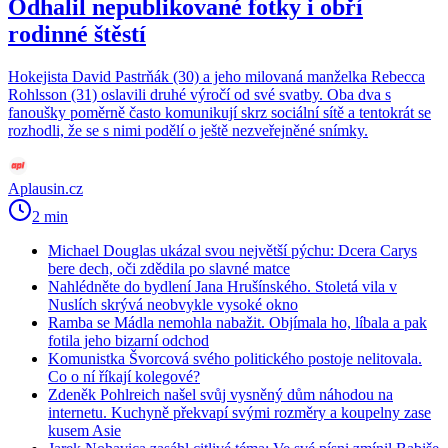
Odhalil nepublikované fotky i obří
rodinné štěstí
Hokejista David Pastrňák (30) a jeho milovaná manželka Rebecca
Rohlsson (31) oslavili druhé výročí od své svatby. Oba dva s
fanoušky poměrně často komunikují skrz sociální sítě a tentokrát se
rozhodli, že se s nimi podělí o ještě nezveřejněné snímky.
Aplausin.cz
2 min
Michael Douglas ukázal svou největší pýchu: Dcera Carys
bere dech, oči zdědila po slavné matce
Nahlédněte do bydlení Jana Hrušínského. Stoletá vila v
Nuslích skrývá neobvykle vysoké okno
Ramba se Mádla nemohla nabažit. Objímala ho, líbala a pak
fotila jeho bizarní odchod
Komunistka Švorcová svého politického postoje nelitovala.
Co o ní říkají kolegové?
Zdeněk Pohlreich našel svůj vysněný dům náhodou na
internetu. Kuchyně překvapí svými rozměry a koupelny zase
kusem Asie