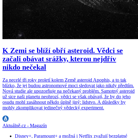
K Zemi se blíží obří asteroid. Vědci se
začali obávat srážky, kterou nejdřív
nikdo nečekal
Za necelé tři roky proletí kolem Země asteroid Apophis, a to tak
blízko, že jej budou astronomové moci sledovat jako nikdy předtím.
Nová studie ale upozorňuje na nečekaný problém. Samotný asteroid
už sice naši planetu neohrozí, vědci se však obávají, že by do jeho
osudu mohl zasáhnout někdo úplně jiný: lidstvo. A důsledky by
mohly zkomplikovat jedinečný vědecký experiment.
Aktuálně.cz - Magazín
Disney+, Paramount+ a možná i Netflix zvažují bezplatné