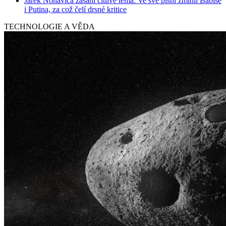
Jarek Nohavica zasáhl citlivé téma: Ve své písni zmínil Babiše
i Putina, za což čelí drsné kritice
TECHNOLOGIE A VĚDA