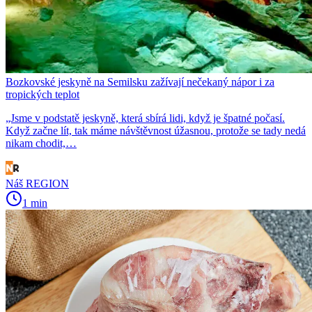
Bozkovské jeskyně na Semilsku zažívají nečekaný nápor i za
tropických teplot
„Jsme v podstatě jeskyně, která sbírá lidi, když je špatné počasí.
Když začne lít, tak máme návštěvnost úžasnou, protože se tady nedá
nikam chodit,…
Náš REGION
1 min