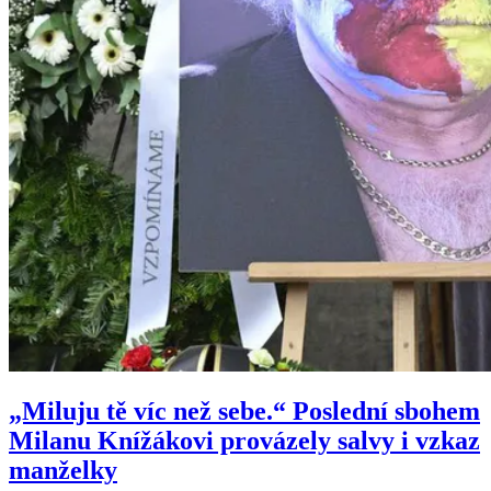
„Miluju tě víc než sebe.“ Poslední sbohem
Milanu Knížákovi provázely salvy i vzkaz
manželky