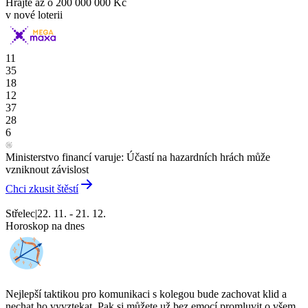
Hrajte až o
200 000 000 Kč
v nové loterii
11
35
18
12
37
28
6
Ministerstvo financí varuje: Účastí na hazardních hrách může
vzniknout závislost
Chci zkusit štěstí
Střelec
|
22. 11. - 21. 12.
Horoskop na dnes
Nejlepší taktikou pro komunikaci s kolegou bude zachovat klid a
nechat ho vyvztekat. Pak si můžete už bez emocí promluvit o všem,