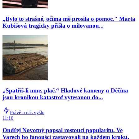
„Bylo to strašné, očima mě prosila o pomoc." Marta
Kubišová tragicky přišla o milovanou...
„Spatříš-li mne, plač.“ Hladové kameny u Děčína
jsou kronikou katastrof vytesanou do...
Právě u nás vyšlo
11:10
Ondřej Novotný popsal rostoucí popularitu. Ve
Varech ho fanoušci zastavovali na každém kroku,