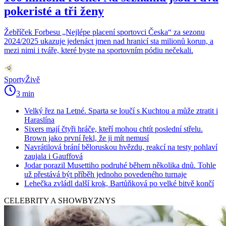
pokeristé a tři ženy
Žebříček Forbesu „Nejlépe placení sportovci Česka“ za sezonu
2024/2025 ukazuje jedenáct jmen nad hranicí sta milionů korun, a
mezi nimi i tváře, které byste na sportovním pódiu nečekali.
SportyŽivě
3 min
Velký řez na Letné. Sparta se loučí s Kuchtou a může ztratit i
Haraslína
Sixers mají čtyři hráče, kteří mohou chtít poslední střelu.
Brown jako první řekl, že ji mít nemusí
Navrátilová brání běloruskou hvězdu, reakcí na testy pohlaví
zaujala i Gauffová
Jodar porazil Musettiho podruhé během několika dnů. Tohle
už přestává být příběh jednoho povedeného turnaje
Lehečka zvládl další krok, Bartůňková po velké bitvě končí
CELEBRITY A SHOWBYZNYS