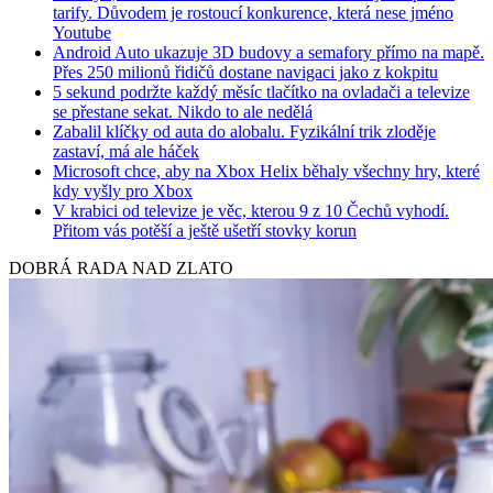
tarify. Důvodem je rostoucí konkurence, která nese jméno
Youtube
Android Auto ukazuje 3D budovy a semafory přímo na mapě.
Přes 250 milionů řidičů dostane navigaci jako z kokpitu
5 sekund podržte každý měsíc tlačítko na ovladači a televize
se přestane sekat. Nikdo to ale nedělá
Zabalil klíčky od auta do alobalu. Fyzikální trik zloděje
zastaví, má ale háček
Microsoft chce, aby na Xbox Helix běhaly všechny hry, které
kdy vyšly pro Xbox
V krabici od televize je věc, kterou 9 z 10 Čechů vyhodí.
Přitom vás potěší a ještě ušetří stovky korun
DOBRÁ RADA NAD ZLATO