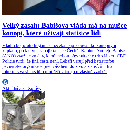
Velký zásah: Babišova vláda má na mušce
konopí, které užívají statisíce lidí
Vládní boj proti drogám se nečekaně přesouvá i ke konopným
kapkám, po kterých sahají statisíce Čechů. Kabinet Andreje Babiše
(ANO) zvažuje změny, které mohou převrátit celý trh s látkou CBD.
Policie tvrdí, že jiná cesta není. Lékaři varují před katastrofou,
pacientské organizace před zásahem do života statisíců lidí a
ministerstva si mezitím protiřečí v tom, co vlastně vzniká.
Aktuálně.cz - Zprávy