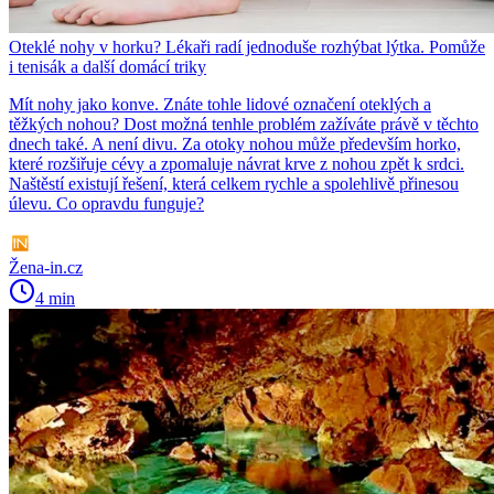
Oteklé nohy v horku? Lékaři radí jednoduše rozhýbat lýtka. Pomůže
i tenisák a další domácí triky
Mít nohy jako konve. Znáte tohle lidové označení oteklých a
těžkých nohou? Dost možná tenhle problém zažíváte právě v těchto
dnech také. A není divu. Za otoky nohou může především horko,
které rozšiřuje cévy a zpomaluje návrat krve z nohou zpět k srdci.
Naštěstí existují řešení, která celkem rychle a spolehlivě přinesou
úlevu. Co opravdu funguje?
Žena-in.cz
4 min