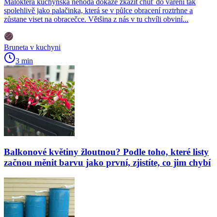
Málokterá kuchyňská nehoda dokáže zkazit chuť do vaření tak
spolehlivě jako palačinka, která se v půlce obracení roztrhne a
zůstane viset na obracečce. Většina z nás v tu chvíli obviní...
Bruneta v kuchyni
3 min
Balkonové květiny žloutnou? Podle toho, které listy
začnou měnit barvu jako první, zjistíte, co jim chybí