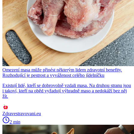
Omezení masa může přinést některým lidem zdravotní benefity.
Rozhodující je pestrost a vyváženost celého jídelníčku
Existují lidé, kteří se dobrovolně vzdali masa. Na druhou stranu jsou
i takoví, kteří na oběd vyžadují výhradně maso a nedokáží bez něj
žít.
Zdravestravovani.eu
2 min