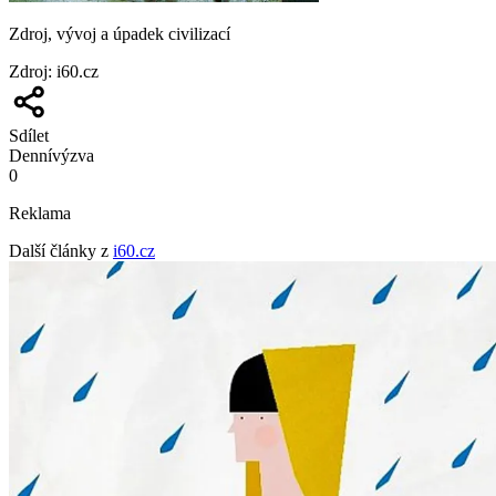
Zdroj, vývoj a úpadek civilizací
Zdroj
:
i60.cz
Sdílet
Denní
výzva
0
Reklama
Další články z
i60.cz