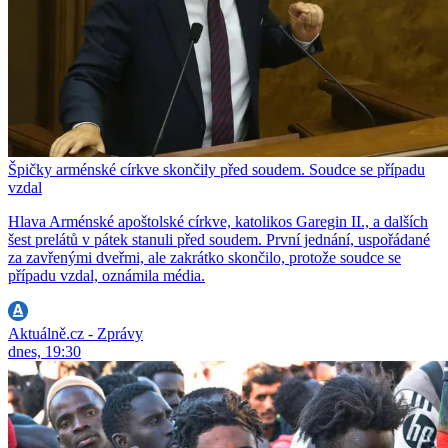
Špičky arménské církve skončily před soudem. Soudce se případu
vzdal
Hlava Arménské apoštolské církve, katolikos Garegin II., a dalších
šest prelátů v pátek stanuli před soudem. První jednání, uspořádané
za zavřenými dveřmi, ale zakrátko skončilo, protože soudce se
případu vzdal, oznámila média.
Aktuálně.cz - Zprávy
dnes, 19:30