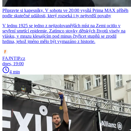
Připravte si kapesníky. V sobotu ve 20:00 vysílá Prima MAX příběh
podle skutečné události, který rozseká i ty nejtvrdší povahy
V lednu 1925 se jedno z nejizolovanějších míst na Zemi ocitlo v
sevření smrtící epidemie. Zatímco stovky dětských životů visely na
vlásku, v mrazu klesajícím pod minus čtyřicet stupňů se zrodil
hrdina, jehož jméno mělo být vymazáno z historie.
FAJNTIP.cz
dnes, 19:00
4 min