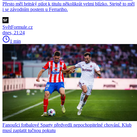
Přesto měl britský pilot k titulu několikrát velmi blízko. Stejně to měl
i se závodním postem u Ferrariho.
SvětFormule.cz
dnes, 21:24
1 min
Fanoušci fotbalové Sparty předvedli nepochopitelné chování. Klub
musí zaplatit tučnou pokutu