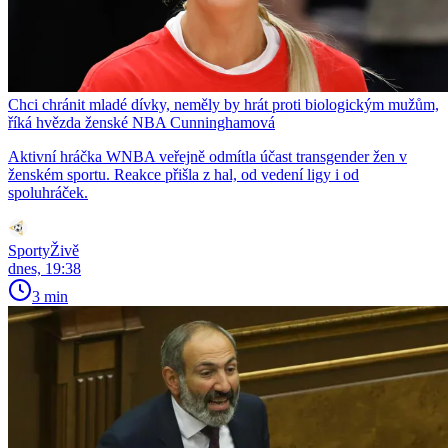
Chci chránit mladé dívky, neměly by hrát proti biologickým mužům,
říká hvězda ženské NBA Cunninghamová
Aktivní hráčka WNBA veřejně odmítla účast transgender žen v
ženském sportu. Reakce přišla z hal, od vedení ligy i od
spoluhráček.
SportyŽivě
dnes, 19:38
3 min