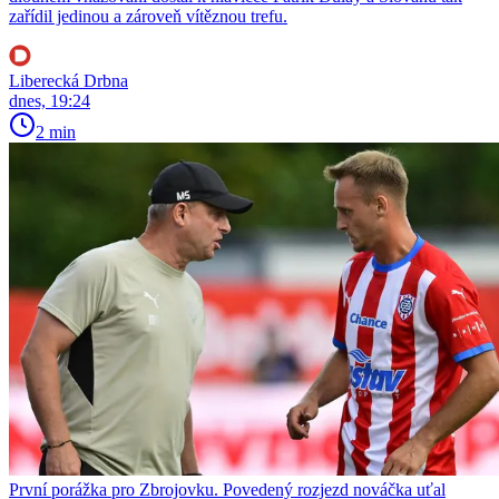
zařídil jedinou a zároveň vítěznou trefu.
Liberecká Drbna
dnes, 19:24
2 min
První porážka pro Zbrojovku. Povedený rozjezd nováčka uťal