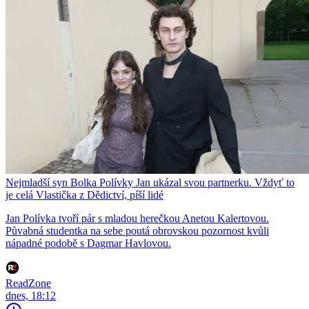
Nejmladší syn Bolka Polívky Jan ukázal svou partnerku. Vždyť to
je celá Vlastička z Dědictví, píší lidé
Jan Polívka tvoří pár s mladou herečkou Anetou Kalertovou.
Půvabná studentka na sebe poutá obrovskou pozornost kvůli
nápadné podobě s Dagmar Havlovou.
ReadZone
dnes, 18:12