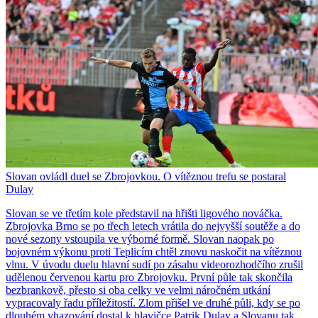
Slovan ovládl duel se Zbrojovkou. O vítěznou trefu se postaral
Dulay
Slovan se ve třetím kole představil na hřišti ligového nováčka.
Zbrojovka Brno se po třech letech vrátila do nejvyšší soutěže a do
nové sezony vstoupila ve výborné formě. Slovan naopak po
bojovném výkonu proti Teplicím chtěl znovu naskočit na vítěznou
vlnu. V úvodu duelu hlavní sudí po zásahu videorozhodčího zrušil
udělenou červenou kartu pro Zbrojovku. První půle tak skončila
bezbrankově, přesto si oba celky ve velmi náročném utkání
vypracovaly řadu příležitostí. Zlom přišel ve druhé půli, kdy se po
dlouhém vhazování dostal k hlavičce Patrik Dulay a Slovanu tak