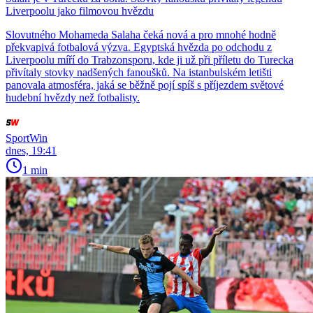
Liverpoolu jako filmovou hvězdu
Slovutného Mohameda Salaha čeká nová a pro mnohé hodně
překvapivá fotbalová výzva. Egyptská hvězda po odchodu z
Liverpoolu míří do Trabzonsporu, kde ji už při příletu do Turecka
přivítaly stovky nadšených fanoušků. Na istanbulském letišti
panovala atmosféra, jaká se běžně pojí spíš s příjezdem světové
hudební hvězdy než fotbalisty.
SportWin
dnes, 19:41
1 min