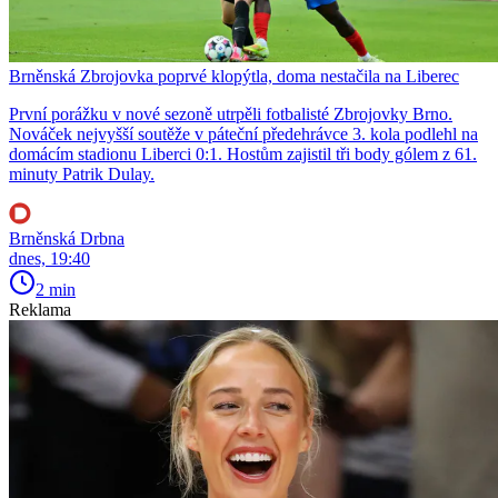
Brněnská Zbrojovka poprvé klopýtla, doma nestačila na Liberec
První porážku v nové sezoně utrpěli fotbalisté Zbrojovky Brno.
Nováček nejvyšší soutěže v páteční předehrávce 3. kola podlehl na
domácím stadionu Liberci 0:1. Hostům zajistil tři body gólem z 61.
minuty Patrik Dulay.
Brněnská Drbna
dnes, 19:40
2 min
Reklama