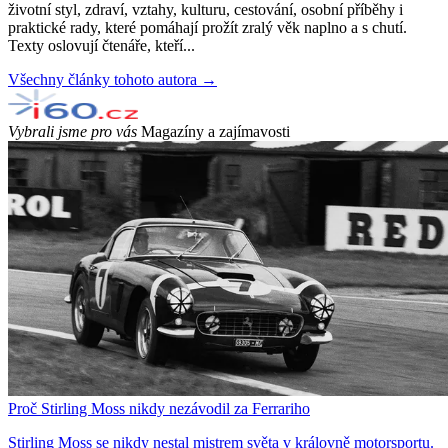
životní styl, zdraví, vztahy, kulturu, cestování, osobní příběhy i
praktické rady, které pomáhají prožít zralý věk naplno a s chutí.
Texty oslovují čtenáře, kteří...
Všechny články tohoto autora →
Vybrali jsme pro vás
Magazíny a zajímavosti
Proč Stirling Moss nikdy nezávodil za Ferrariho
Stirling Moss se nikdy nestal mistrem světa v královně motorsportu.