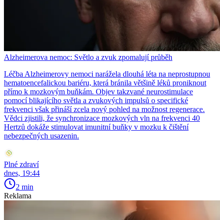
Alzheimerova nemoc: Světlo a zvuk zpomalují průběh
Léčba Alzheimerovy nemoci narážela dlouhá léta na neprostupnou
hematoencefalickou bariéru, která bránila většině léků proniknout
přímo k mozkovým buňkám. Objev takzvané neurostimulace
pomocí blikajícího světla a zvukových impulsů o specifické
frekvenci však přináší zcela nový pohled na možnost regenerace.
Vědci zjistili, že synchronizace mozkových vln na frekvenci 40
Hertzů dokáže stimulovat imunitní buňky v mozku k čištění
nebezpečných usazenin.
Plné zdraví
dnes, 19:44
2 min
Reklama