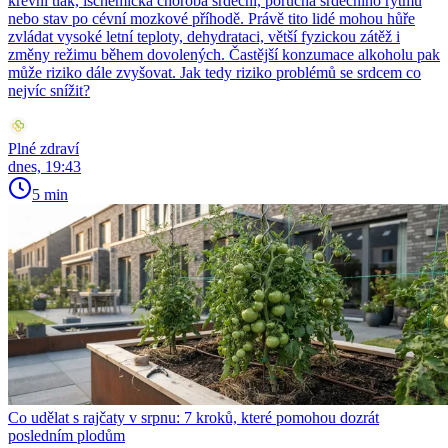
krevní tlak, ischemická choroba srdeční, porucha srdečního rytmu
nebo stav po cévní mozkové příhodě. Právě tito lidé mohou hůře
zvládat vysoké letní teploty, dehydrataci, větší fyzickou zátěž i
změny režimu během dovolených. Častější konzumace alkoholu pak
může riziko dále zvyšovat. Jak tedy riziko problémů se srdcem co
nejvíc snížit?
Plné zdraví
dnes, 19:43
5 min
Co udělat s rajčaty v srpnu: 7 kroků, které pomohou dozrát
posledním plodům