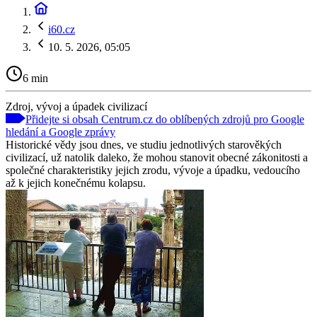
i60.cz
10. 5. 2026, 05:05
6 min
Zdroj, vývoj a úpadek civilizací
Přidejte si obsah Centrum.cz do oblíbených zdrojů pro Google
hledání a Google zprávy
Historické vědy jsou dnes, ve studiu jednotlivých starověkých
civilizací, už natolik daleko, že mohou stanovit obecné zákonitosti a
společné charakteristiky jejich zrodu, vývoje a úpadku, vedoucího
až k jejich konečnému kolapsu.