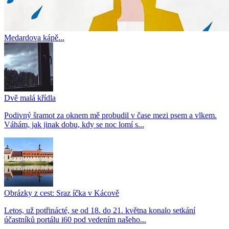
Medardova kápě...
Dvě malá křídla
Podivný šramot za oknem mě probudil v čase mezi psem a vlkem.
Váhám, jak jinak dobu, kdy se noc lomí s...
Obrázky z cest: Sraz íčka v Kácově
Letos, už potřinácté, se od 18. do 21. května konalo setkání
účastníků portálu i60 pod vedením našeho...