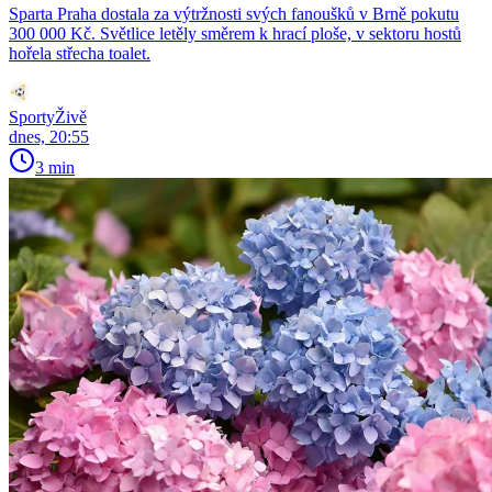
Sparta Praha dostala za výtržnosti svých fanoušků v Brně pokutu
300 000 Kč. Světlice letěly směrem k hrací ploše, v sektoru hostů
hořela střecha toalet.
SportyŽivě
dnes, 20:55
3 min