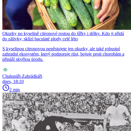
Okurky po kyselině citronové rostou do šířky i délky. Kdo ji přidá
do zálivky, sklízí baculaté plody celé léto
S kyselinou citronovou nepěstujete jen okurky, ale také robustní
zahradní ekosystém, který podporuje růst, bojuje proti chorobám a
přináší skvělou úrodu.
Chalupáři-Zahrádkáři
dnes, 18:10
2 min