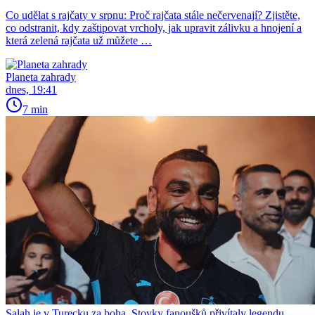
Co udělat s rajčaty v srpnu: Proč rajčata stále nečervenají? Zjistěte,
co odstranit, kdy zaštipovat vrcholy, jak upravit zálivku a hnojení a
která zelená rajčata už můžete …
Planeta zahrady
dnes, 19:41
7 min
Salah je v Turecku za boha. Stovky fanoušků přivítaly legendu