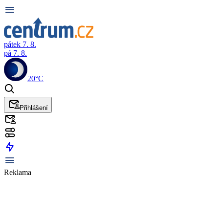
pátek 7. 8.
pá 7. 8.
20°C
Přihlášení
Reklama