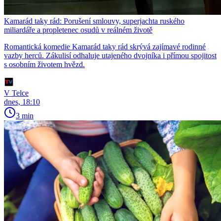
Kamarád taky rád: Porušení smlouvy, superjachta ruského
miliardáře a propletenec osudů v reálném životě
Romantická komedie Kamarád taky rád skrývá zajímavé rodinné
vazby herců. Zákulisí odhaluje utajeného dvojníka i přímou spojitost
s osobním životem hvězd.
V Telce
dnes, 18:10
3 min