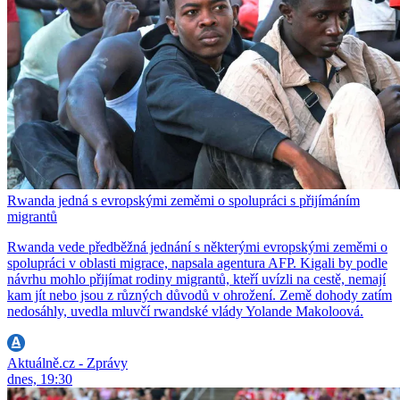
Rwanda jedná s evropskými zeměmi o spolupráci s přijímáním
migrantů
Rwanda vede předběžná jednání s některými evropskými zeměmi o
spolupráci v oblasti migrace, napsala agentura AFP. Kigali by podle
návrhu mohlo přijímat rodiny migrantů, kteří uvízli na cestě, nemají
kam jít nebo jsou z různých důvodů v ohrožení. Země dohody zatím
nedosáhly, uvedla mluvčí rwandské vlády Yolande Makoloová.
Aktuálně.cz - Zprávy
dnes, 19:30