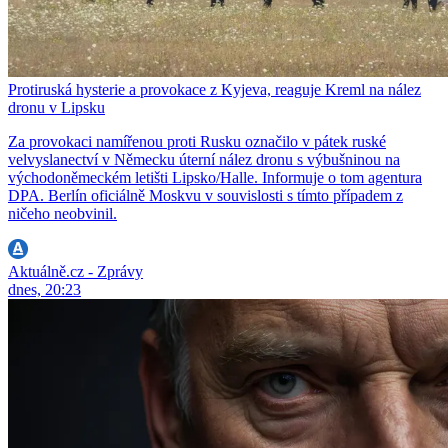
Protiruská hysterie a provokace z Kyjeva, reaguje Kreml na nález
dronu v Lipsku
Za provokaci namířenou proti Rusku označilo v pátek ruské
velvyslanectví v Německu úterní nález dronu s výbušninou na
východoněmeckém letišti Lipsko/Halle. Informuje o tom agentura
DPA. Berlín oficiálně Moskvu v souvislosti s tímto případem z
ničeho neobvinil.
Aktuálně.cz - Zprávy
dnes, 20:23