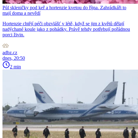
Půl skleničky pod keř a hortenzie kvetou do října. Zahrádkáři to
mají doma a nevědí
Hortenzie chtějí péči obzvlášť v létě, když se jim z květů dělají
nadýchané koule jako z pohádky. Právě tehdy potřebují pořádnou
porci živin.
adbz.cz
dnes, 20:50
2 min