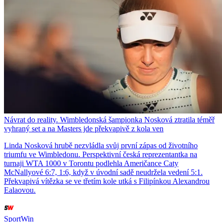
Návrat do reality. Wimbledonská šampionka Nosková ztratila téměř
vyhraný set a na Masters jde překvapivě z kola ven
Linda Nosková hrubě nezvládla svůj první zápas od životního
triumfu ve Wimbledonu. Perspektivní česká reprezentantka na
turnaji WTA 1000 v Torontu podlehla Američance Caty
McNallyové 6:7, 1:6, když v úvodní sadě neudržela vedení 5:1.
Překvapivá vítězka se ve třetím kole utká s Filipínkou Alexandrou
Ealaovou.
SportWin