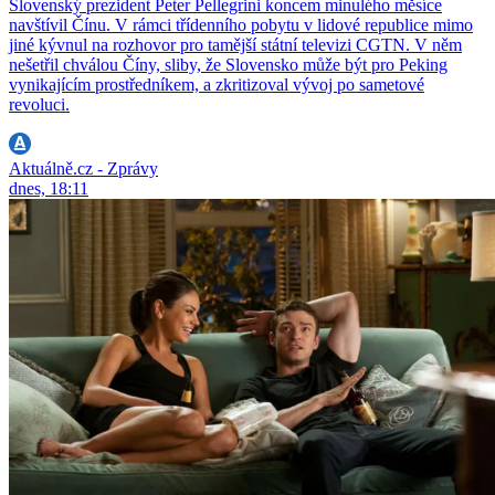
Slovenský prezident Peter Pellegrini koncem minulého měsíce
navštívil Čínu. V rámci třídenního pobytu v lidové republice mimo
jiné kývnul na rozhovor pro tamější státní televizi CGTN. V něm
nešetřil chválou Číny, sliby, že Slovensko může být pro Peking
vynikajícím prostředníkem, a zkritizoval vývoj po sametové
revoluci.
Aktuálně.cz - Zprávy
dnes, 18:11