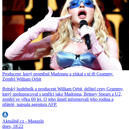
Producent, který proměnil Madonnu a získal s ní tři Grammy.
Zemřel William Orbit
Britský hudebník a producent William Orbit, držitel ceny Grammy,
který spolupracoval s umělci jako Madonna, Britney Spears a U2,
zemřel ve věku 69 let. O jeho úmrtí informovali jeho rodina a
přátelé, napsala agentura AFP.
Aktuálně.cz - Magazín
dnes, 18:22