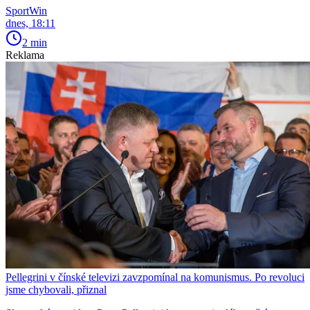
SportWin
dnes, 18:11
2 min
Reklama
Pellegrini v čínské televizi zavzpomínal na komunismus. Po revoluci
jsme chybovali, přiznal