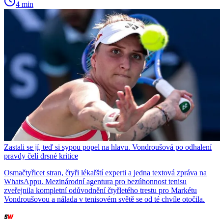
4 min
Zastali se jí, teď si sypou popel na hlavu. Vondroušová po odhalení
pravdy čelí drsné kritice
Osmačtyřicet stran, čtyři lékařští experti a jedna textová zpráva na
WhatsAppu. Mezinárodní agentura pro bezúhonnost tenisu
zveřejnila kompletní odůvodnění čtyřletého trestu pro Markétu
Vondroušovou a nálada v tenisovém světě se od té chvíle otočila.