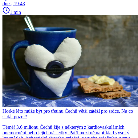
dnes, 19:43
1 min
Horké léto může být pro třetinu Čechů větší zátěží pro srdce. Na co
si dát pozor?
Téměř 3,6 milionu Čechů žije s některým z kardiovaskulárních
onemocnění nebo jejich následky. Patří mezi ně například vysoký