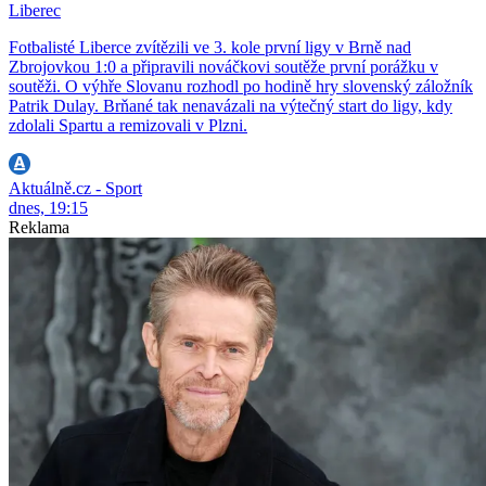
Liberec
Fotbalisté Liberce zvítězili ve 3. kole první ligy v Brně nad
Zbrojovkou 1:0 a připravili nováčkovi soutěže první porážku v
soutěži. O výhře Slovanu rozhodl po hodině hry slovenský záložník
Patrik Dulay. Brňané tak nenavázali na výtečný start do ligy, kdy
zdolali Spartu a remizovali v Plzni.
Aktuálně.cz - Sport
dnes, 19:15
Reklama