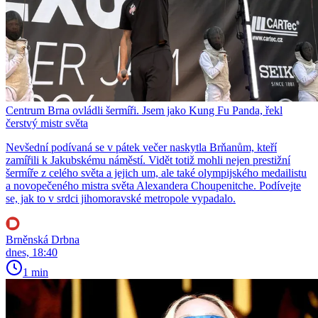
Centrum Brna ovládli šermíři. Jsem jako Kung Fu Panda, řekl
čerstvý mistr světa
Nevšední podívaná se v pátek večer naskytla Brňanům, kteří
zamířili k Jakubskému náměstí. Vidět totiž mohli nejen prestižní
šermíře z celého světa a jejich um, ale také olympijského medailistu
a novopečeného mistra světa Alexandera Choupenitche. Podívejte
se, jak to v srdci jihomoravské metropole vypadalo.
Brněnská Drbna
dnes, 18:40
1 min