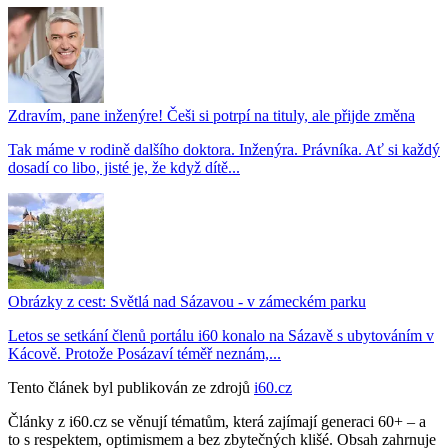
Zdravím, pane inženýre! Češi si potrpí na tituly, ale přijde změna
Tak máme v rodině dalšího doktora. Inženýra. Právníka. Ať si každý
dosadí co libo, jisté je, že když dítě...
Obrázky z cest: Světlá nad Sázavou - v zámeckém parku
Letos se setkání členů portálu i60 konalo na Sázavě s ubytováním v
Kácově. Protože Posázaví téměř neznám,...
Tento článek byl publikován ze zdrojů
i60.cz
Články z i60.cz se věnují tématům, která zajímají generaci 60+ – a
to s respektem, optimismem a bez zbytečných klišé. Obsah zahrnuje