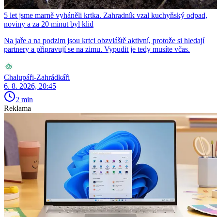
5 let jsme marně vyháněli krtka. Zahradník vzal kuchyňský odpad,
noviny a za 20 minut byl klid
Na jaře a na podzim jsou krtci obzvláště aktivní, protože si hledají
partnery a připravují se na zimu. Vypudit je tedy musíte včas.
Chalupáři-Zahrádkáři
6. 8. 2026, 20:45
2 min
Reklama