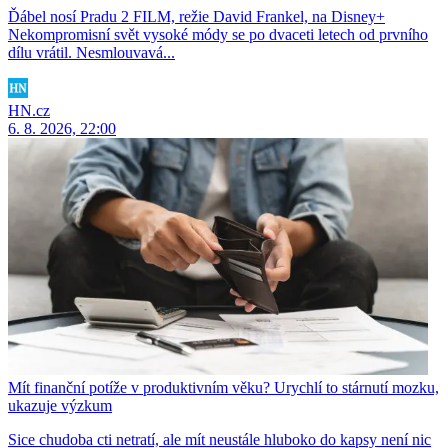
Ďábel nosí Pradu 2 FILM, režie David Frankel, na Disney+
Nekompromisní svět vysoké módy se po dvaceti letech od prvního
dílu vrátil. Nesmlouvavá...
HN.cz
6. 8. 2026, 22:00
Mít finanční potíže v produktivním věku? Urychlí to stárnutí mozku,
ukazuje výzkum
Sice chudoba cti netratí, ale mít neustále hluboko do kapsy není nic