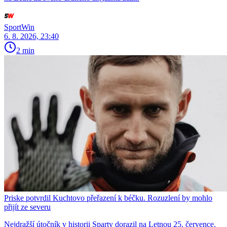
SportWin
6. 8. 2026, 23:40
2 min
Priske potvrdil Kuchtovo přeřazení k béčku. Rozuzlení by mohlo
přijít ze severu
Nejdražší útočník v historii Sparty dorazil na Letnou 25. července.