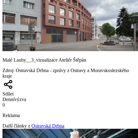
Malé Lauby__3_vizualizace Ateliér Štěpán
Zdroj
:
Ostravská Drbna - zprávy z Ostravy a Moravskoslezského
kraje
Sdílet
Denní
výzva
0
Reklama
Další články z
Ostravská Drbna