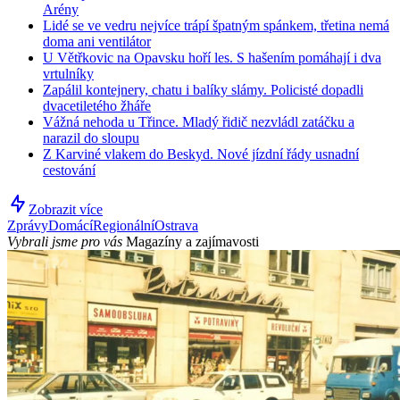
Arény
Lidé se ve vedru nejvíce trápí špatným spánkem, třetina nemá
doma ani ventilátor
U Větřkovic na Opavsku hoří les. S hašením pomáhají i dva
vrtulníky
Zapálil kontejnery, chatu i balíky slámy. Policisté dopadli
dvacetiletého žháře
Vážná nehoda u Třince. Mladý řidič nezvládl zatáčku a
narazil do sloupu
Z Karviné vlakem do Beskyd. Nové jízdní řády usnadní
cestování
Zobrazit více
Zprávy
Domácí
Regionální
Ostrava
Vybrali jsme pro vás
Magazíny a zajímavosti