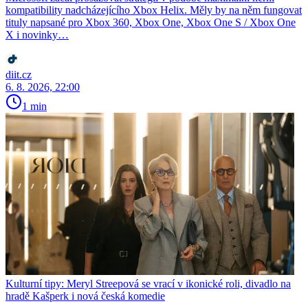
kompatibility nadcházejícího Xbox Helix. Měly by na něm fungovat
tituly napsané pro Xbox 360, Xbox One, Xbox One S / Xbox One
X i novinky…
diit.cz
6. 8. 2026, 22:00
1 min
Kulturní tipy: Meryl Streepová se vrací v ikonické roli, divadlo na
hradě Kašperk i nová česká komedie