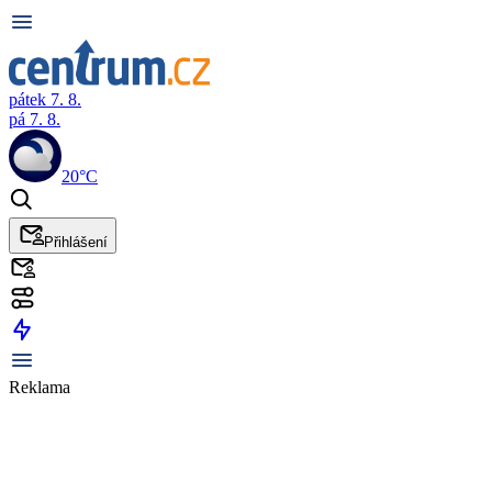
pátek 7. 8.
pá 7. 8.
20°C
Přihlášení
Reklama