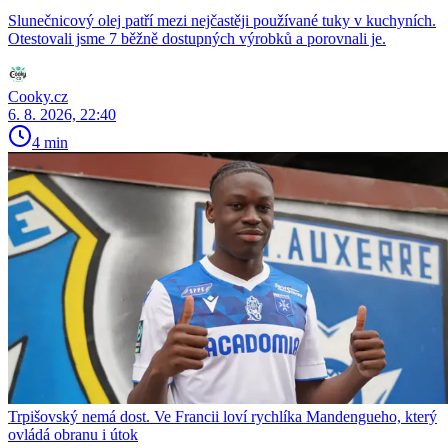
Slunečnicový olej patří mezi nejčastěji používané tuky v kuchyních.
Otestovali jsme 7 běžně dostupných výrobků a porovnali je.
Cooky.cz
6. 8. 2026, 22:40
4 min
Trpišovský nemá dost. Ve Francii loví rychlíka Mandengueho, který
ovládá obranu i útok