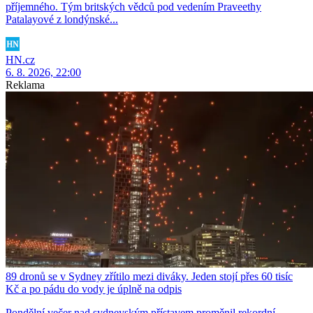
příjemného. Tým britských vědců pod vedením Praveethy
Patalayové z londýnské...
HN.cz
6. 8. 2026, 22:00
Reklama
89 dronů se v Sydney zřítilo mezi diváky. Jeden stojí přes 60 tisíc
Kč a po pádu do vody je úplně na odpis
Pondělní večer nad sydneyským přístavem proměnil rekordní