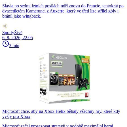
Slavia po sedmi letních posilách míří znovu do Francie, tentokrát po
dvacetiletém Kamerunci z Auxerre, který ve třetí lize střílel góly i
bránil jako wingback.
SportyŽivě
6. 8. 2026, 22:05
3 min
Microsoft chce, aby na Xbox Helix běhaly všechny hry, které kdy
vyšly pro Xbox
Microsoft začal prosazovat strategii v podobě maximální herní