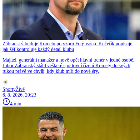
Zábranský buduje Kometu po vzoru Fergusona. Kučeřík popisuje,
jak šéf kontroluje každý detail klubu
Majitel, generální manažer a nově opět hlavní trenér v jedné osobě.
Libor Zábranský stáhl veškeré sportovní řízení Komety do svých
rukou právě ve chvíli, kdy klub míří do nové éry.
SportyŽivě
6. 8. 2026, 20:23
4 min