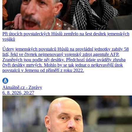
Při útocích povstaleckých Húsíů zemřelo na šest desítek jemenských
vojáků
Údery jemenských povstalců Húsíů na provládní jednotky zabily 58
lidí, řekl ve čtvrtek nejmenovaný vojenský zdroj agentuře AFP.
Zraněných jsou podle něj desítky. Předchozí údaje uváděly zhruba
čtyři desítky mrtvých. Mohlo by se tak jednat o nejkrvavější útok
povstalců v Jemenu od příměří z roku 2022.
Aktuálně.cz - Zprávy
6. 8. 2026, 20:27