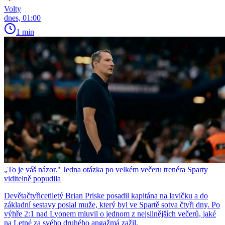
Volty
dnes, 01:00
1 min
„To je váš názor." Jedna otázka po velkém večeru trenéra Sparty
viditelně popudila
Devětačtyřicetiletý Brian Priske posadil kapitána na lavičku a do
základní sestavy poslal muže, který byl ve Spartě sotva čtyři dny. Po
výhře 2:1 nad Lyonem mluvil o jednom z nejsilnějších večerů, jaké
na Letné za svého druhého angažmá zažil.