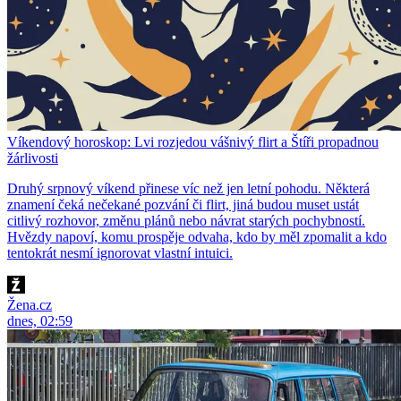
Víkendový horoskop: Lvi rozjedou vášnivý flirt a Štíři propadnou
žárlivosti
Druhý srpnový víkend přinese víc než jen letní pohodu. Některá
znamení čeká nečekané pozvání či flirt, jiná budou muset ustát
citlivý rozhovor, změnu plánů nebo návrat starých pochybností.
Hvězdy napoví, komu prospěje odvaha, kdo by měl zpomalit a kdo
tentokrát nesmí ignorovat vlastní intuici.
Žena.cz
dnes, 02:59