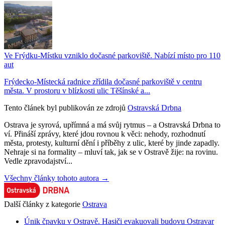
Ve Frýdku-Místku vzniklo dočasné parkoviště. Nabízí místo pro 110
aut
Frýdecko-Místecká radnice zřídila dočasné parkoviště v centru
města. V prostoru v blízkosti ulic Těšínské a...
Tento článek byl publikován ze zdrojů
Ostravská Drbna
Ostrava je syrová, upřímná a má svůj rytmus – a Ostravská Drbna to
ví. Přináší zprávy, které jdou rovnou k věci: nehody, rozhodnutí
města, protesty, kulturní dění i příběhy z ulic, které by jinde zapadly.
Nehraje si na formality – mluví tak, jak se v Ostravě žije: na rovinu.
Vedle zpravodajství...
Všechny články tohoto autora →
Další články z kategorie
Ostrava
Únik čpavku v Ostravě. Hasiči evakuovali budovu Ostravar