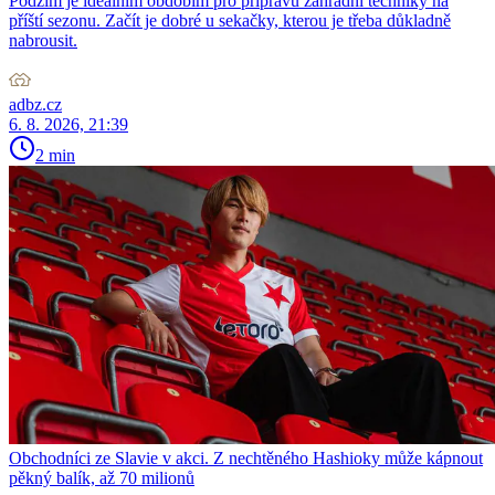
Podzim je ideálním obdobím pro přípravu zahradní techniky na
příští sezonu. Začít je dobré u sekačky, kterou je třeba důkladně
nabrousit.
adbz.cz
6. 8. 2026, 21:39
2 min
Obchodníci ze Slavie v akci. Z nechtěného Hashioky může kápnout
pěkný balík, až 70 milionů