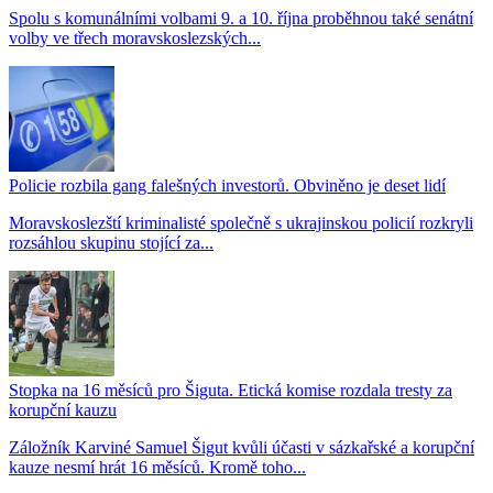
Spolu s komunálními volbami 9. a 10. října proběhnou také senátní
volby ve třech moravskoslezských...
Policie rozbila gang falešných investorů. Obviněno je deset lidí
Moravskoslezští kriminalisté společně s ukrajinskou policií rozkryli
rozsáhlou skupinu stojící za...
Stopka na 16 měsíců pro Šiguta. Etická komise rozdala tresty za
korupční kauzu
Záložník Karviné Samuel Šigut kvůli účasti v sázkařské a korupční
kauze nesmí hrát 16 měsíců. Kromě toho...