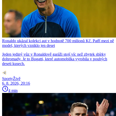
Ronaldo ukázal kolekci aut v hodnotě 700 milionů Kč. Patří mezi ně
model, kterých vzniklo jen deset
Jeden jediný vůz v Ronaldově garáži stojí víc než zbytek sbírky
dohromady. Je to Bugatti, které automobilka vyrobila v pouhých
deseti kusech.
SportyŽivě
6. 8. 2026, 20:16
4 min