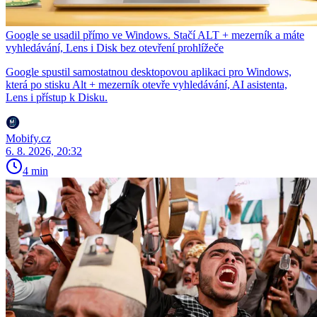
Google se usadil přímo ve Windows. Stačí ALT + mezerník a máte
vyhledávání, Lens i Disk bez otevření prohlížeče
Google spustil samostatnou desktopovou aplikaci pro Windows,
která po stisku Alt + mezerník otevře vyhledávání, AI asistenta,
Lens i přístup k Disku.
Mobify.cz
6. 8. 2026, 20:32
4 min