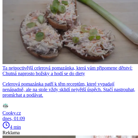
Ta nejpoctivější celerová pomazánka, která vám připomene dětství:
Chutná naprosto božsky a hodí se do diety
Celerová pomazánka patří k těm receptům, které vypadají
nenápadně, ale na stole vždy sklidí největší úspěch. Stačí nastrouhat,
promíchat a podávat.
Cooky.cz
dnes, 01:09
4 min
Reklama