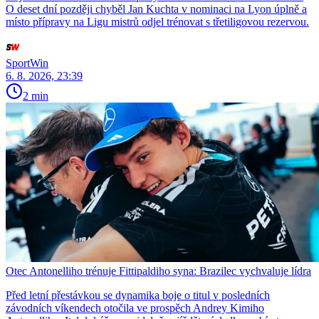
O deset dní později chyběl Jan Kuchta v nominaci na Lyon úplně a
místo přípravy na Ligu mistrů odjel trénovat s třetiligovou rezervou.
SportWin
6. 8. 2026, 23:39
2 min
Otec Antonelliho trénuje Fittipaldiho syna: Brazilec vychvaluje lídra
Před letní přestávkou se dynamika boje o titul v posledních
závodních víkendech otočila ve prospěch Andrey Kimiho