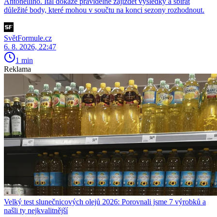
Antonelliho. Ital dokáže pravidelně zajíždět výsledky a sbírat
důležité body, které mohou v součtu na konci sezony rozhodnout.
SvětFormule.cz
6. 8. 2026, 22:47
1 min
Reklama
Velký test slunečnicových olejů 2026: Porovnali jsme 7 výrobků a
našli ty nejkvalitnější