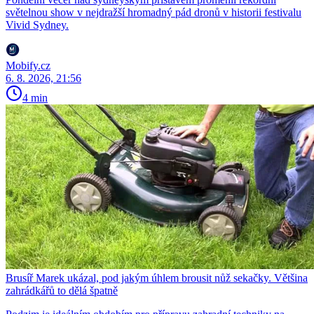
světelnou show v nejdražší hromadný pád dronů v historii festivalu
Vivid Sydney.
Mobify.cz
6. 8. 2026, 21:56
4 min
Brusíř Marek ukázal, pod jakým úhlem brousit nůž sekačky. Většina
zahrádkářů to dělá špatně