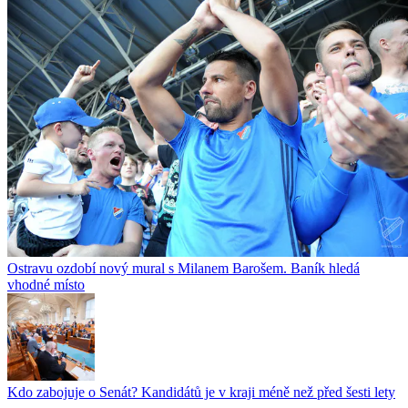
Ostravu ozdobí nový mural s Milanem Barošem. Baník hledá
vhodné místo
Kdo zabojuje o Senát? Kandidátů je v kraji méně než před šesti lety