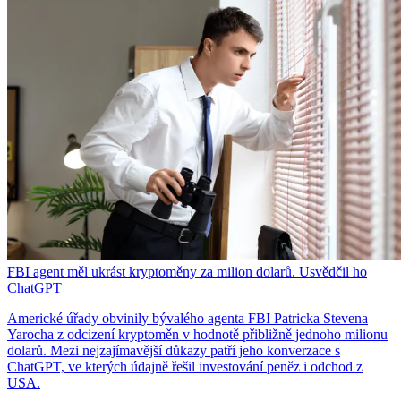
FBI agent měl ukrást kryptoměny za milion dolarů. Usvědčil ho
ChatGPT
Americké úřady obvinily bývalého agenta FBI Patricka Stevena
Yarocha z odcizení kryptoměn v hodnotě přibližně jednoho milionu
dolarů. Mezi nejzajímavější důkazy patří jeho konverzace s
ChatGPT, ve kterých údajně řešil investování peněz i odchod z
USA.