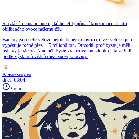
Skrytá síla banánu aneb jaké benefity přináší konzumace tohoto
oblíbeného ovoce našemu tělu
Banány jsou celosvětově nejoblíbenějším ovocem, ve světě se jich
vypěstuje ročně přes 145 milionů tun. Důvodů, proč byste je měli
jíst i vy je vícero. A neměli byste vyhazovat ani slupku, i ta se řadí
podle výzkumů vědců mezi superpotraviny.
Krasnezeny.eu
dnes, 03:04
2 min