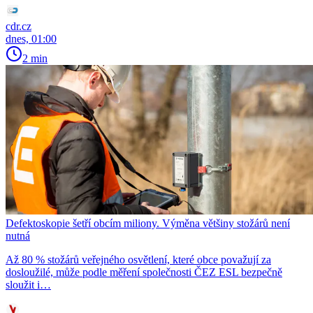
cdr.cz
dnes, 01:00
2 min
Defektoskopie šetří obcím miliony. Výměna většiny stožárů není
nutná
Až 80 % stožárů veřejného osvětlení, které obce považují za
dosloužilé, může podle měření společnosti ČEZ ESL bezpečně
sloužit i…