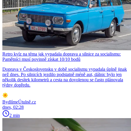
Retro kvíz na téma jak vypadala doprava a silnice za socialismu:
Pamětníci musí povinně získat 10/10 bodů
Doprava v Československu v době socialismu vypadala úplně jinak
než dnes. Po silnicích jezdilo podstatně méně aut, dálnic bylo jen
několik desítek kilometrů a cesta na dovolenou se často plánovala
týdny dopředu.
BydlímeÚtulně.cz
dnes, 02:28
2 min