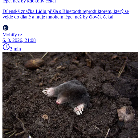
lépe, než by kdokoliv čekal
Dílenská značka Lidlu přišla s Bluetooth reproduktorem, který se
vejde do dlaně a hraje mnohem lépe, než by člověk čekal.
Mobify.cz
6. 8. 2026, 21:08
3 min