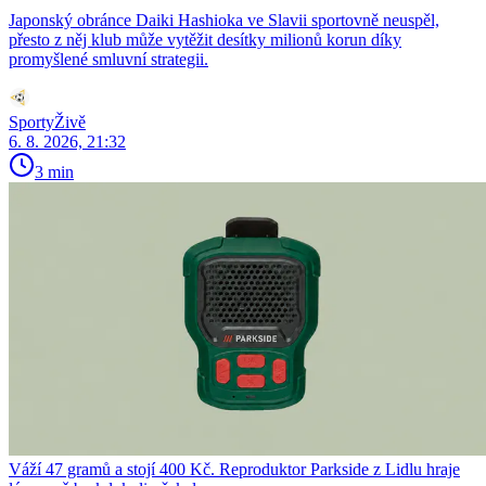
Japonský obránce Daiki Hashioka ve Slavii sportovně neuspěl,
přesto z něj klub může vytěžit desítky milionů korun díky
promyšlené smluvní strategii.
SportyŽivě
6. 8. 2026, 21:32
3 min
Váží 47 gramů a stojí 400 Kč. Reproduktor Parkside z Lidlu hraje