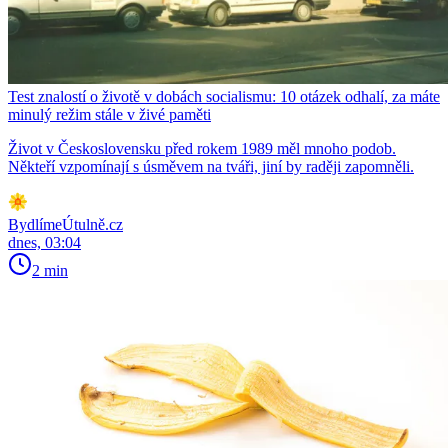
Test znalostí o životě v dobách socialismu: 10 otázek odhalí, za máte
minulý režim stále v živé paměti
Život v Československu před rokem 1989 měl mnoho podob.
Někteří vzpomínají s úsměvem na tváři, jiní by raději zapomněli.
BydlímeÚtulně.cz
dnes, 03:04
2 min