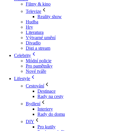
Filmy & kino
Televize
Reality show
Hudba
Hry
Literatura
Výtvarné umění
Divadlo
Digi a stream
Celebrity
Módní policie
Pro pamětníky
Nové tváře
Lifestyle
Cestování
Destinace
Rady na cesty
Bydlení
Interiery
Rady do domu
DIY
Pro kutily