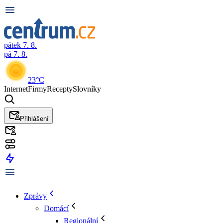
pátek 7. 8.
pá 7. 8.
23°C
Internet
Firmy
Recepty
Slovníky
Přihlášení
Zprávy
Domácí
Regionální