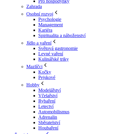
Pro hospodyňky
Zahrada
Osobní rozvoj
Psychologie
Management
Kariéra
Spiritualita a náboženství
Jídlo a vaření
Světová gastronomie
Levné vaření
Kulinářské triky
Mazlíčci
Kočky
Pejskové
Hobby
Modelářství
Včelařství
Rybaření
Letectví
Automobilismus
Adrenalin
Sběratelství
Houbaření