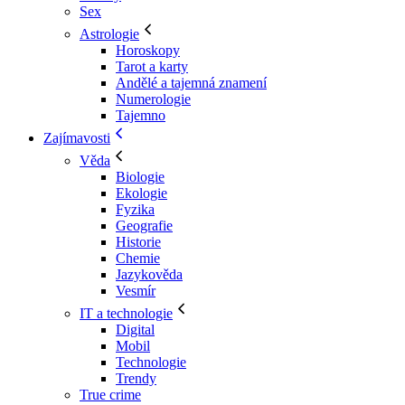
Sex
Astrologie
Horoskopy
Tarot a karty
Andělé a tajemná znamení
Numerologie
Tajemno
Zajímavosti
Věda
Biologie
Ekologie
Fyzika
Geografie
Historie
Chemie
Jazykověda
Vesmír
IT a technologie
Digital
Mobil
Technologie
Trendy
True crime