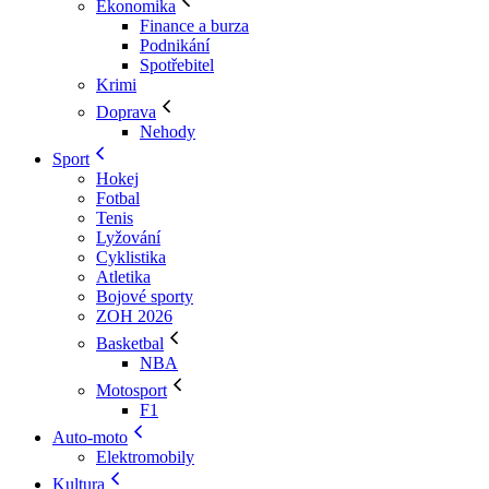
Ekonomika
Finance a burza
Podnikání
Spotřebitel
Krimi
Doprava
Nehody
Sport
Hokej
Fotbal
Tenis
Lyžování
Cyklistika
Atletika
Bojové sporty
ZOH 2026
Basketbal
NBA
Motosport
F1
Auto-moto
Elektromobily
Kultura