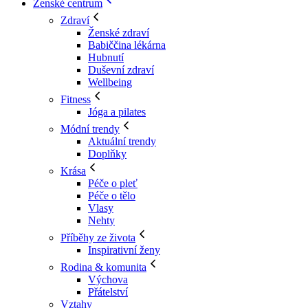
Ženské centrum
Zdraví
Ženské zdraví
Babiččina lékárna
Hubnutí
Duševní zdraví
Wellbeing
Fitness
Jóga a pilates
Módní trendy
Aktuální trendy
Doplňky
Krása
Péče o pleť
Péče o tělo
Vlasy
Nehty
Příběhy ze života
Inspirativní ženy
Rodina & komunita
Výchova
Přátelství
Vztahy