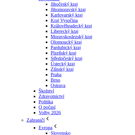
Jihočeský kraj
Jihomoravský kraj
Karlovarský kraj
Kraj Vysočina
Králověhradecký kraj
Liberecký kraj
Moravskoslezský kraj
Olomoucký kraj
Pardubický kraj
Plzeňský kraj
Středočeský kraj
Ústecký kraj
Zlínský kraj
Praha
Brno
Ostrava
Školství
Zdravotnictví
Politika
O počasí
Volby 2026
Zahraničí
Evropa
Slovensko