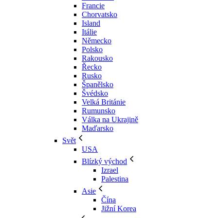
Francie
Chorvatsko
Island
Itálie
Německo
Polsko
Rakousko
Řecko
Rusko
Španělsko
Švédsko
Velká Británie
Rumunsko
Válka na Ukrajině
Maďarsko
Svět
USA
Blízký východ
Izrael
Palestina
Asie
Čína
Jižní Korea