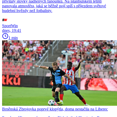
přivítaly stovky nadšených fanoušků. Na istanbulském letišti
panovala atmosféra, jaká se běžně pojí spíš s příjezdem světové
hudební hvězdy než fotbalisty.
SportWin
dnes, 19:41
1 min
Brněnská Zbrojovka poprvé klopýtla, doma nestačila na Liberec