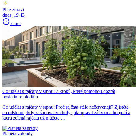
Plné zdraví
dnes, 19:43
5 min
Co udělat s rajčaty v srpnu: 7 kroků, které pomohou dozrát
posledním plodům
Co udělat s rajčaty v srpnu: Proč rajčata stále nečervenají? Zjistěte,
co odstranit, kdy zaštipovat vrcholy, jak upravit zálivku a hnojení a
která zelená rajčata už můžete …
Planeta zahrady