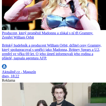
Producent, který proměnil Madonnu a získal s ní tři Grammy.
Zemřel William Orbit
Britský hudebník a producent William Orbit, držitel ceny Grammy,
který spolupracoval s umělci jako Madonna, Britney Spears a U2,
zemřel ve věku 69 let. O jeho úmrtí informovali jeho rodina a
přátelé, napsala agentura AFP.
Aktuálně.cz - Magazín
dnes, 18:22
Reklama