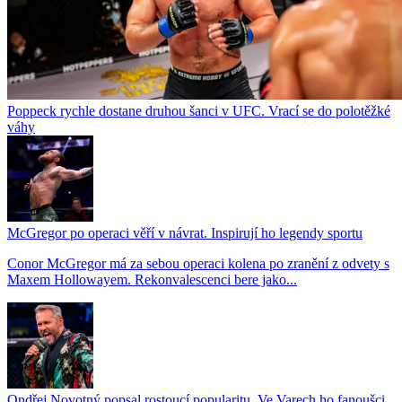
Poppeck rychle dostane druhou šanci v UFC. Vrací se do polotěžké
váhy
McGregor po operaci věří v návrat. Inspirují ho legendy sportu
Conor McGregor má za sebou operaci kolena po zranění z odvety s
Maxem Hollowayem. Rekonvalescenci bere jako...
Ondřej Novotný popsal rostoucí popularitu. Ve Varech ho fanoušci