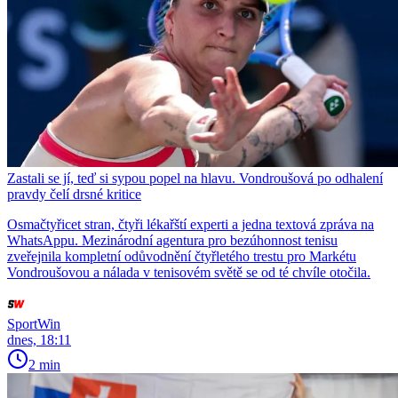
Zastali se jí, teď si sypou popel na hlavu. Vondroušová po odhalení
pravdy čelí drsné kritice
Osmačtyřicet stran, čtyři lékařští experti a jedna textová zpráva na
WhatsAppu. Mezinárodní agentura pro bezúhonnost tenisu
zveřejnila kompletní odůvodnění čtyřletého trestu pro Markétu
Vondroušovou a nálada v tenisovém světě se od té chvíle otočila.
SportWin
dnes, 18:11
2 min