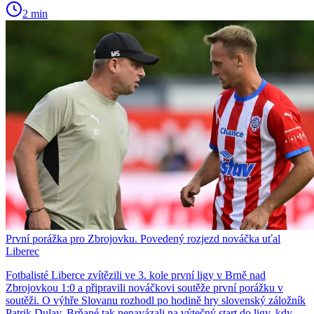
2 min
První porážka pro Zbrojovku. Povedený rozjezd nováčka uťal
Liberec
Fotbalisté Liberce zvítězili ve 3. kole první ligy v Brně nad
Zbrojovkou 1:0 a připravili nováčkovi soutěže první porážku v
soutěži. O výhře Slovanu rozhodl po hodině hry slovenský záložník
Patrik Dulay. Brňané tak nenavázali na výtečný start do ligy, kdy