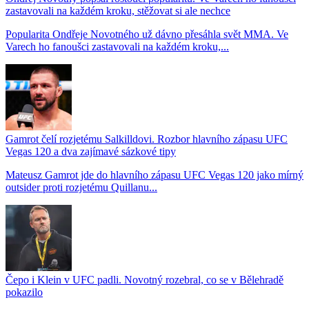
zastavovali na každém kroku, stěžovat si ale nechce
Popularita Ondřeje Novotného už dávno přesáhla svět MMA. Ve
Varech ho fanoušci zastavovali na každém kroku,...
Gamrot čelí rozjetému Salkilldovi. Rozbor hlavního zápasu UFC
Vegas 120 a dva zajímavé sázkové tipy
Mateusz Gamrot jde do hlavního zápasu UFC Vegas 120 jako mírný
outsider proti rozjetému Quillanu...
Čepo i Klein v UFC padli. Novotný rozebral, co se v Bělehradě
pokazilo