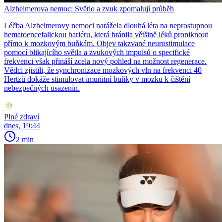
Alzheimerova nemoc: Světlo a zvuk zpomalují průběh
Léčba Alzheimerovy nemoci narážela dlouhá léta na neprostupnou
hematoencefalickou bariéru, která bránila většině léků proniknout
přímo k mozkovým buňkám. Objev takzvané neurostimulace
pomocí blikajícího světla a zvukových impulsů o specifické
frekvenci však přináší zcela nový pohled na možnost regenerace.
Vědci zjistili, že synchronizace mozkových vln na frekvenci 40
Hertzů dokáže stimulovat imunitní buňky v mozku k čištění
nebezpečných usazenin.
Plné zdraví
dnes, 19:44
2 min