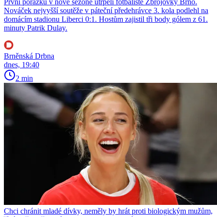
První porážku v nové sezoně utrpěli fotbalisté Zbrojovky Brno.
Nováček nejvyšší soutěže v páteční předehrávce 3. kola podlehl na
domácím stadionu Liberci 0:1. Hostům zajistil tři body gólem z 61.
minuty Patrik Dulay.
Brněnská Drbna
dnes, 19:40
2 min
Chci chránit mladé dívky, neměly by hrát proti biologickým mužům,