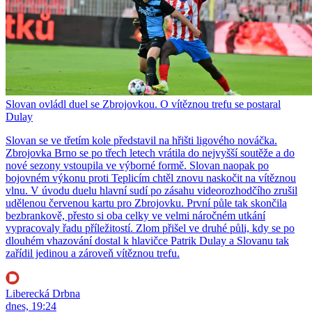
Slovan ovládl duel se Zbrojovkou. O vítěznou trefu se postaral
Dulay
Slovan se ve třetím kole představil na hřišti ligového nováčka.
Zbrojovka Brno se po třech letech vrátila do nejvyšší soutěže a do
nové sezony vstoupila ve výborné formě. Slovan naopak po
bojovném výkonu proti Teplicím chtěl znovu naskočit na vítěznou
vlnu. V úvodu duelu hlavní sudí po zásahu videorozhodčího zrušil
udělenou červenou kartu pro Zbrojovku. První půle tak skončila
bezbrankově, přesto si oba celky ve velmi náročném utkání
vypracovaly řadu příležitostí. Zlom přišel ve druhé půli, kdy se po
dlouhém vhazování dostal k hlavičce Patrik Dulay a Slovanu tak
zařídil jedinou a zároveň vítěznou trefu.
Liberecká Drbna
dnes, 19:24