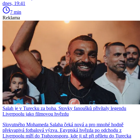
dnes, 19:41
7 min
Reklama
Salah je v Turecku za boha. Stovky fanoušků přivítaly legendu
Liverpoolu jako filmovou hvězdu
Slovutného Mohameda Salaha čeká nová a pro mnohé hodně
překvapivá fotbalová výzva. Egyptská hvězda po odchodu z
Liverpoolu míří do Trabzonsporu, kde ji už při příletu do Turecka