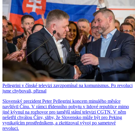
Pellegrini v čínské televizi zavzpomínal na komunismus. Po revoluci
jsme chybovali, přiznal
Slovenský prezident Peter Pellegrini koncem minulého měsíce
navštívil Čínu. V rámci třídenního pobytu v lidové republice mimo
jiné kývnul na rozhovor pro tamější státní televizi CGTN. V něm
nešetřil chválou Číny, sliby, že Slovensko může být pro Peking
vynikajícím prostředníkem, a zkritizoval vývoj po sametové
revoluci.