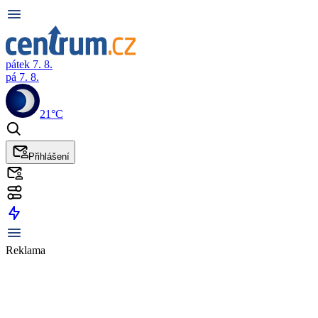
pátek 7. 8.
pá 7. 8.
21°C
Přihlášení
Reklama