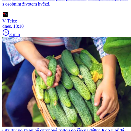
s osobním životem hvězd.
V Telce
dnes, 18:10
3 min
Okurky po kyselině citronové rostou do šířky i délky. Kdo ji přidá