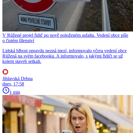
V Růžené projel řidič po nově položeném asfaltu. Vedení obce píše
o čistém šílenství
Lidská blbost opravdu nezná mezí, informovalo včera vedení obce
Růžená na svém facebooku. A informovalo, s jakými řidiči se už
kolem staveb setkali.
Jihlavská Drbna
dnes, 17:58
1 min