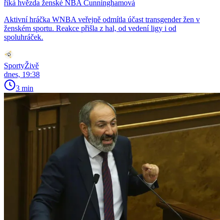
říká hvězda ženské NBA Cunninghamová
Aktivní hráčka WNBA veřejně odmítla účast transgender žen v
ženském sportu. Reakce přišla z hal, od vedení ligy i od
spoluhráček.
SportyŽivě
dnes, 19:38
3 min