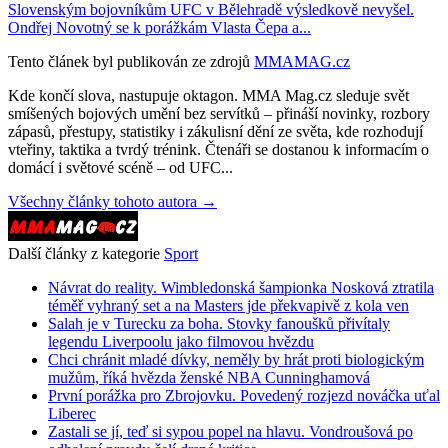
Slovenským bojovníkům UFC v Bělehradě výsledkově nevyšel.
Ondřej Novotný se k porážkám Vlasta Čepa a...
Tento článek byl publikován ze zdrojů
MMAMAG.cz
Kde končí slova, nastupuje oktagon. MMA Mag.cz sleduje svět
smíšených bojových umění bez servítků – přináší novinky, rozbory
zápasů, přestupy, statistiky i zákulisní dění ze světa, kde rozhodují
vteřiny, taktika a tvrdý trénink. Čtenáři se dostanou k informacím o
domácí i světové scéně – od UFC...
Všechny články tohoto autora →
Další články z kategorie
Sport
Návrat do reality. Wimbledonská šampionka Nosková ztratila
téměř vyhraný set a na Masters jde překvapivě z kola ven
Salah je v Turecku za boha. Stovky fanoušků přivítaly
legendu Liverpoolu jako filmovou hvězdu
Chci chránit mladé dívky, neměly by hrát proti biologickým
mužům, říká hvězda ženské NBA Cunninghamová
První porážka pro Zbrojovku. Povedený rozjezd nováčka uťal
Liberec
Zastali se jí, teď si sypou popel na hlavu. Vondroušová po