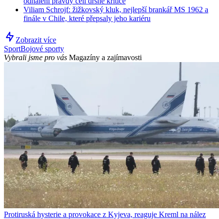
odhalení pravdy čelí drsné kritice
Viliam Schrojf: žižkovský kluk, nejlepší brankář MS 1962 a
finále v Chile, které přepsaly jeho kariéru
Zobrazit více
Sport
Bojové sporty
Vybrali jsme pro vás
Magazíny a zajímavosti
Protiruská hysterie a provokace z Kyjeva, reaguje Kreml na nález