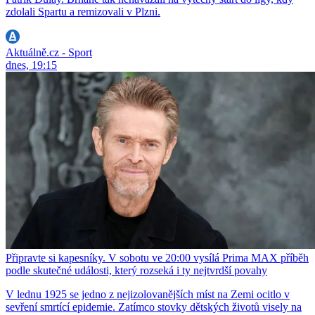
zdolali Spartu a remizovali v Plzni.
Aktuálně.cz - Sport
dnes, 19:15
Připravte si kapesníky. V sobotu ve 20:00 vysílá Prima MAX příběh
podle skutečné události, který rozseká i ty nejtvrdší povahy
V lednu 1925 se jedno z nejizolovanějších míst na Zemi ocitlo v
sevření smrtící epidemie. Zatímco stovky dětských životů visely na