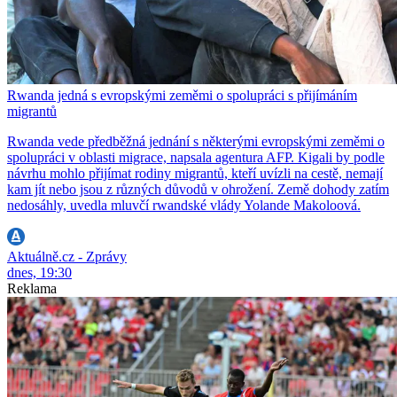
Rwanda jedná s evropskými zeměmi o spolupráci s přijímáním
migrantů
Rwanda vede předběžná jednání s některými evropskými zeměmi o
spolupráci v oblasti migrace, napsala agentura AFP. Kigali by podle
návrhu mohlo přijímat rodiny migrantů, kteří uvízli na cestě, nemají
kam jít nebo jsou z různých důvodů v ohrožení. Země dohody zatím
nedosáhly, uvedla mluvčí rwandské vlády Yolande Makoloová.
Aktuálně.cz - Zprávy
dnes, 19:30
Reklama