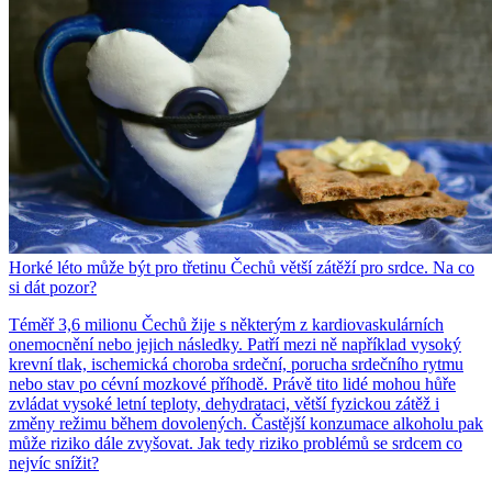
Horké léto může být pro třetinu Čechů větší zátěží pro srdce. Na co
si dát pozor?
Téměř 3,6 milionu Čechů žije s některým z kardiovaskulárních
onemocnění nebo jejich následky. Patří mezi ně například vysoký
krevní tlak, ischemická choroba srdeční, porucha srdečního rytmu
nebo stav po cévní mozkové příhodě. Právě tito lidé mohou hůře
zvládat vysoké letní teploty, dehydrataci, větší fyzickou zátěž i
změny režimu během dovolených. Častější konzumace alkoholu pak
může riziko dále zvyšovat. Jak tedy riziko problémů se srdcem co
nejvíc snížit?