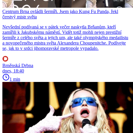
Centrum Brna ovládli šermíři. Jsem jako Kung Fu Panda, řekl
čerstvý mistr světa
Nevšední podívaná se v pátek večer naskytla Brňanům, kteří
zamířili k Jakubskému náměstí. Vidět totiž mohli nejen prestižní
šermíře z celého světa a jejich um, ale také olympijského medailistu
a novopečeného mistra světa Alexandera Choupenitche. Podívejte
se, jak to v srdci jihomoravské metropole vypadalo.
Brněnská Drbna
dnes, 18:40
1 min