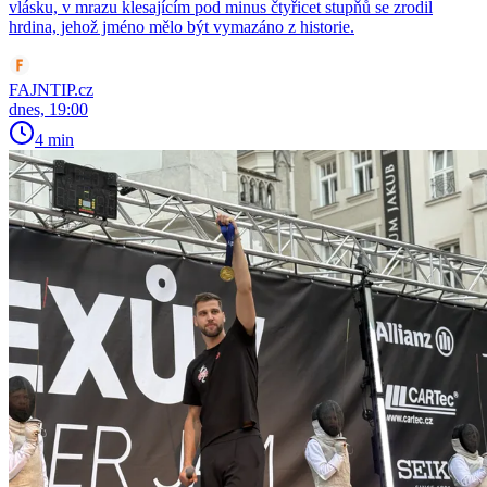
vlásku, v mrazu klesajícím pod minus čtyřicet stupňů se zrodil
hrdina, jehož jméno mělo být vymazáno z historie.
FAJNTIP.cz
dnes, 19:00
4 min