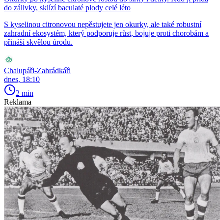
do zálivky, sklízí baculaté plody celé léto
S kyselinou citronovou nepěstujete jen okurky, ale také robustní
zahradní ekosystém, který podporuje růst, bojuje proti chorobám a
přináší skvělou úrodu.
Chalupáři-Zahrádkáři
dnes, 18:10
2 min
Reklama