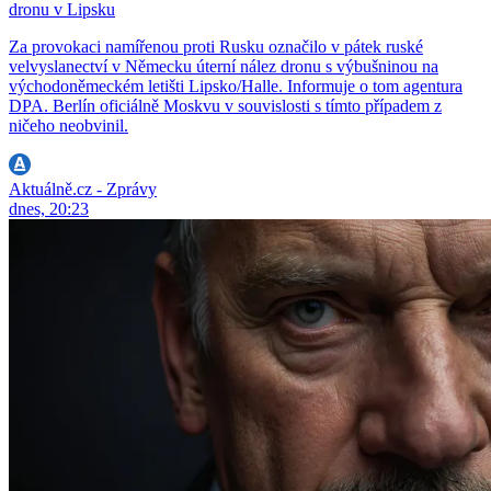
dronu v Lipsku
Za provokaci namířenou proti Rusku označilo v pátek ruské
velvyslanectví v Německu úterní nález dronu s výbušninou na
východoněmeckém letišti Lipsko/Halle. Informuje o tom agentura
DPA. Berlín oficiálně Moskvu v souvislosti s tímto případem z
ničeho neobvinil.
Aktuálně.cz - Zprávy
dnes, 20:23