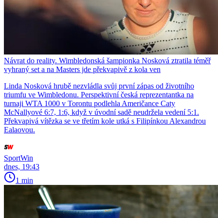
Návrat do reality. Wimbledonská šampionka Nosková ztratila téměř
vyhraný set a na Masters jde překvapivě z kola ven
Linda Nosková hrubě nezvládla svůj první zápas od životního
triumfu ve Wimbledonu. Perspektivní česká reprezentantka na
turnaji WTA 1000 v Torontu podlehla Američance Caty
McNallyové 6:7, 1:6, když v úvodní sadě neudržela vedení 5:1.
Překvapivá vítězka se ve třetím kole utká s Filipínkou Alexandrou
Ealaovou.
SportWin
dnes, 19:43
1 min