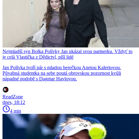
Nejmladší syn Bolka Polívky Jan ukázal svou partnerku. Vždyť to
je celá Vlastička z Dědictví, píší lidé
Jan Polívka tvoří pár s mladou herečkou Anetou Kalertovou.
Půvabná studentka na sebe poutá obrovskou pozornost kvůli
nápadné podobě s Dagmar Havlovou.
ReadZone
dnes, 18:12
4 min