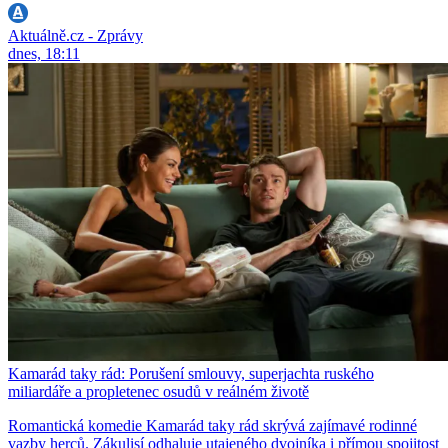
Aktuálně.cz - Zprávy
dnes, 18:11
Kamarád taky rád: Porušení smlouvy, superjachta ruského
miliardáře a propletenec osudů v reálném životě
Romantická komedie Kamarád taky rád skrývá zajímavé rodinné
vazby herců. Zákulisí odhaluje utajeného dvojníka i přímou spojitost