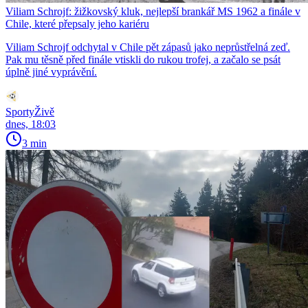
Viliam Schrojf: žižkovský kluk, nejlepší brankář MS 1962 a finále v
Chile, které přepsaly jeho kariéru
Viliam Schrojf odchytal v Chile pět zápasů jako neprůstřelná zeď.
Pak mu těsně před finále vtiskli do rukou trofej, a začalo se psát
úplně jiné vyprávění.
SportyŽivě
dnes, 18:03
3 min