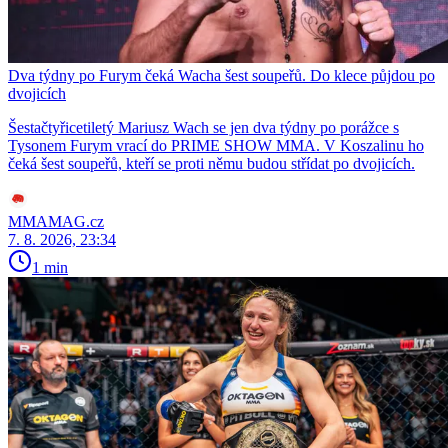
Dva týdny po Furym čeká Wacha šest soupeřů. Do klece půjdou po
dvojicích
Šestačtyřicetiletý Mariusz Wach se jen dva týdny po porážce s
Tysonem Furym vrací do PRIME SHOW MMA. V Koszalinu ho
čeká šest soupeřů, kteří se proti němu budou střídat po dvojicích.
MMAMAG.cz
7. 8. 2026, 23:34
1 min