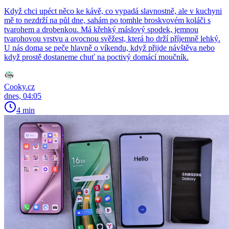
Když chci upéct něco ke kávě, co vypadá slavnostně, ale v kuchyni
mě to nezdrží na půl dne, sahám po tomhle broskvovém koláči s
tvarohem a drobenkou. Má křehký máslový spodek, jemnou
tvarohovou vrstvu a ovocnou svěžest, která ho drží příjemně lehký.
U nás doma se peče hlavně o víkendu, když přijde návštěva nebo
když prostě dostaneme chuť na poctivý domácí moučník.
Cooky.cz
dnes, 04:05
4 min