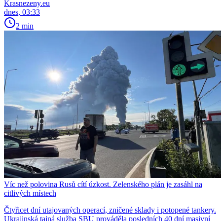
Krasnezeny.eu
dnes, 03:33
2 min
Víc než polovina Rusů cítí úzkost. Zelenského plán je zasáhl na
citlivých místech
Čtyřicet dní utajovaných operací, zničené sklady i potopené tankery.
Ukrajinská tajná služba SBU prováděla posledních 40 dní masivní