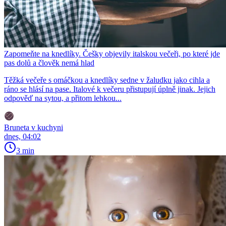
Zapomeňte na knedlíky. Češky objevily italskou večeři, po které jde
pas dolů a člověk nemá hlad
Těžká večeře s omáčkou a knedlíky sedne v žaludku jako cihla a
ráno se hlásí na pase. Italové k večeru přistupují úplně jinak. Jejich
odpověď na sytou, a přitom lehkou...
Bruneta v kuchyni
dnes, 04:02
3 min