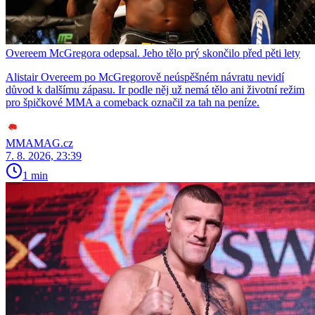
Overeem McGregora odepsal. Jeho tělo prý skončilo před pěti lety
Alistair Overeem po McGregorově neúspěšném návratu nevidí
důvod k dalšímu zápasu. Ir podle něj už nemá tělo ani životní režim
pro špičkové MMA a comeback označil za tah na peníze.
MMAMAG.cz
7. 8. 2026, 23:39
1 min