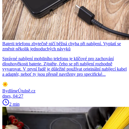
Baterii telefonu zbytečně ničí běžná chyba při nabíjení. Vyplatí se
změnit několik jednoduchých návyků
Správné nabíjení mobilního telefonu je klíčové pro zachování
dlouhověkosti baterie. Zjistěte, čeho se při nabíjení rozhodně
vyvarovat. V první řadě je důležité používat originální nabíjecí kabel
a adaptér, neboť ty jsou přesně navrženy pro specifické...
BydlímeÚtulně.cz
dnes, 04:27
2 min