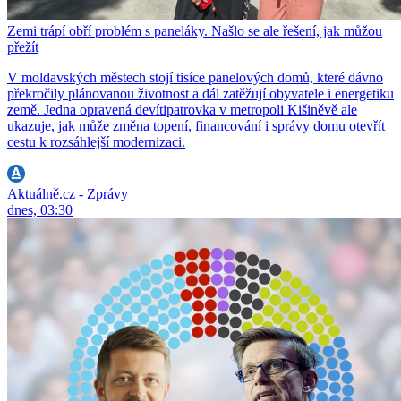
Zemi trápí obří problém s paneláky. Našlo se ale řešení, jak můžou
přežít
V moldavských městech stojí tisíce panelových domů, které dávno
překročily plánovanou životnost a dál zatěžují obyvatele i energetiku
země. Jedna opravená devítipatrovka v metropoli Kišiněvě ale
ukazuje, jak může změna topení, financování i správy domu otevřít
cestu k rozsáhlejší modernizaci.
Aktuálně.cz - Zprávy
dnes, 03:30