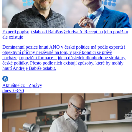
Experti popisují slabosti Babišových rivalů. Recept na jeho porážku
ale existuje
Dominantní pozice hnutí ANO v české politice má podle expertů i
objektivní příčiny nezávislé na tom, v jaké kondici se právě
nacházejí opoziční formace – jde o důsledek dlouhodobé struktury
české politiky. Přesto podle nich existují způsoby, které by mohly
hnutí Andreje Babiše oslabit.
Aktuálně.cz - Zprávy
dnes, 03:30