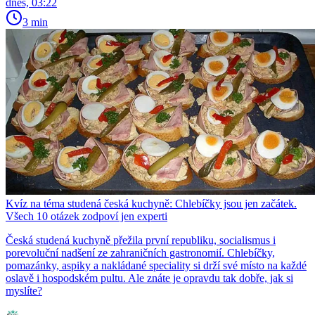
dnes, 03:22
3 min
Kvíz na téma studená česká kuchyně: Chlebíčky jsou jen začátek.
Všech 10 otázek zodpoví jen experti
Česká studená kuchyně přežila první republiku, socialismus i
porevoluční nadšení ze zahraničních gastronomií. Chlebíčky,
pomazánky, aspiky a nakládané speciality si drží své místo na každé
oslavě i hospodském pultu. Ale znáte je opravdu tak dobře, jak si
myslíte?