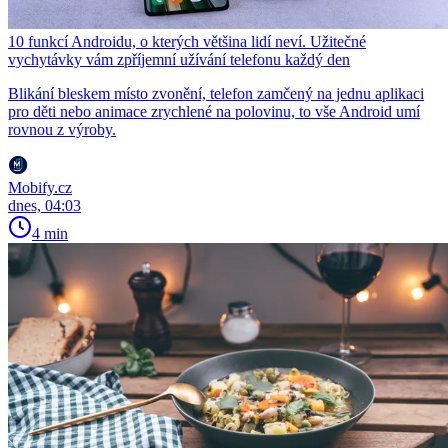
10 funkcí Androidu, o kterých většina lidí neví. Užitečné
vychytávky vám zpříjemní užívání telefonu každý den
Blikání bleskem místo zvonění, telefon zamčený na jednu aplikaci
pro děti nebo animace zrychlené na polovinu, to vše Android umí
rovnou z výroby.
Mobify.cz
dnes, 04:03
4 min