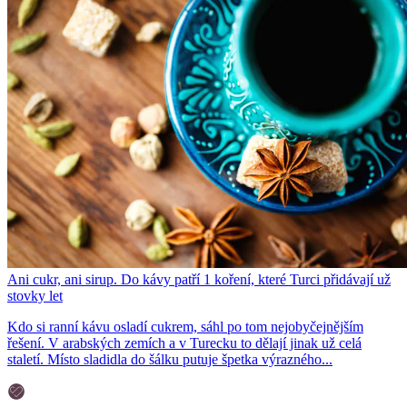
Ani cukr, ani sirup. Do kávy patří 1 koření, které Turci přidávají už
stovky let
Kdo si ranní kávu osladí cukrem, sáhl po tom nejobyčejnějším
řešení. V arabských zemích a v Turecku to dělají jinak už celá
staletí. Místo sladidla do šálku putuje špetka výrazného...