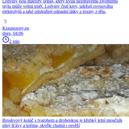
Ledviny jsou důležitý orgán, který kvůli nezdravému životnímu
stylu může velmi trpět. Ledviny čistí krev, udržují rovnováhu
elektrolytů a také odstraňují odpadní látky a toxiny z těla.
Krasnezeny.eu
dnes, 04:06
2 min
Broskvový koláč s tvarohem a drobenkou je křehký letní moučník
plný šťávy a krému, skvěle chutná i osvěží