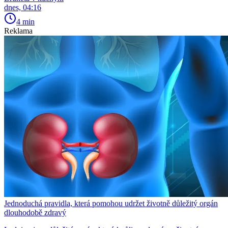
dnes, 04:16
4 min
Reklama
Jednoduchá pravidla, která pomohou udržet životně důležitý orgán
dlouhodobě zdravý