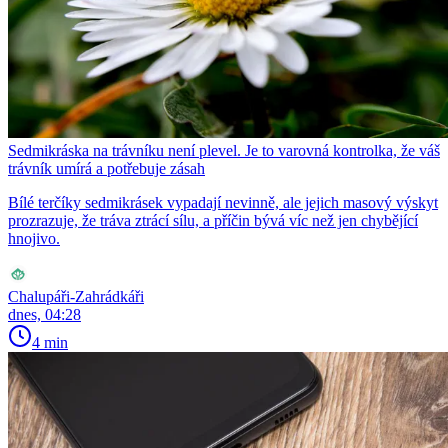
Sedmikráska na trávníku není plevel. Je to varovná kontrolka, že váš
trávník umírá a potřebuje zásah
Bílé terčíky sedmikrásek vypadají nevinně, ale jejich masový výskyt
prozrazuje, že tráva ztrácí sílu, a příčin bývá víc než jen chybějící
hnojivo.
Chalupáři-Zahrádkáři
dnes, 04:28
4 min