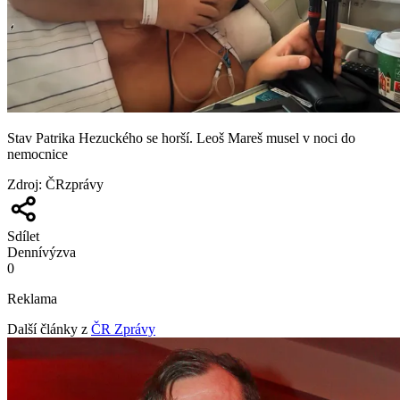
Stav Patrika Hezuckého se horší. Leoš Mareš musel v noci do
nemocnice
Zdroj
:
ČRzprávy
Sdílet
Denní
výzva
0
Reklama
Další články z
ČR Zprávy