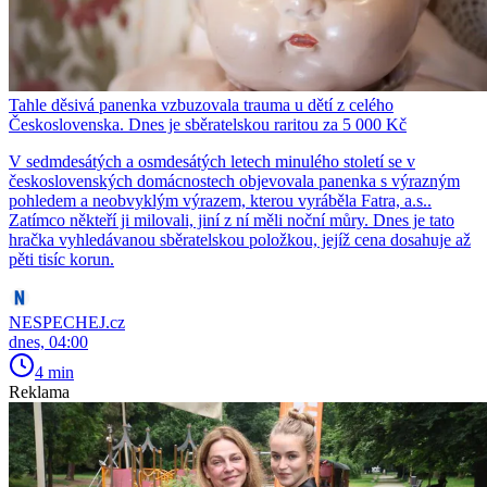
Tahle děsivá panenka vzbuzovala trauma u dětí z celého
Československa. Dnes je sběratelskou raritou za 5 000 Kč
V sedmdesátých a osmdesátých letech minulého století se v
československých domácnostech objevovala panenka s výrazným
pohledem a neobvyklým výrazem, kterou vyráběla Fatra, a.s..
Zatímco někteří ji milovali, jiní z ní měli noční můry. Dnes je tato
hračka vyhledávanou sběratelskou položkou, jejíž cena dosahuje až
pěti tisíc korun.
NESPECHEJ.cz
dnes, 04:00
4 min
Reklama