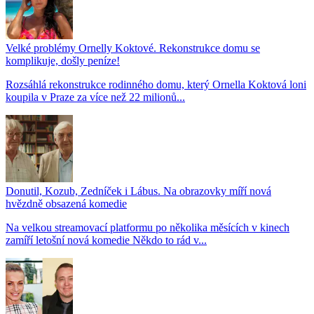
Velké problémy Ornelly Koktové. Rekonstrukce domu se
komplikuje, došly peníze!
Rozsáhlá rekonstrukce rodinného domu, který Ornella Koktová loni
koupila v Praze za více než 22 milionů...
Donutil, Kozub, Zedníček i Lábus. Na obrazovky míří nová
hvězdně obsazená komedie
Na velkou streamovací platformu po několika měsících v kinech
zamíří letošní nová komedie Někdo to rád v...