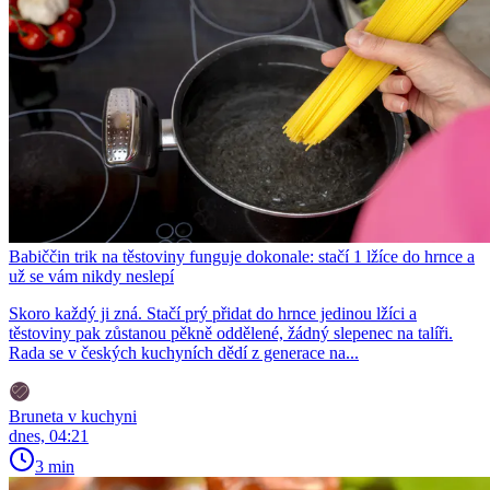
Babiččin trik na těstoviny funguje dokonale: stačí 1 lžíce do hrnce a
už se vám nikdy neslepí
Skoro každý ji zná. Stačí prý přidat do hrnce jedinou lžíci a
těstoviny pak zůstanou pěkně oddělené, žádný slepenec na talíři.
Rada se v českých kuchyních dědí z generace na...
Bruneta v kuchyni
dnes, 04:21
3 min