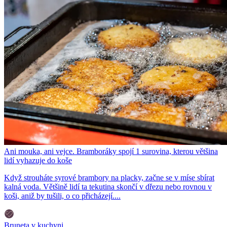
Ani mouka, ani vejce. Bramboráky spojí 1 surovina, kterou většina
lidí vyhazuje do koše
Když strouháte syrové brambory na placky, začne se v míse sbírat
kalná voda. Většině lidí ta tekutina skončí v dřezu nebo rovnou v
koši, aniž by tušili, o co přicházejí....
Bruneta v kuchyni