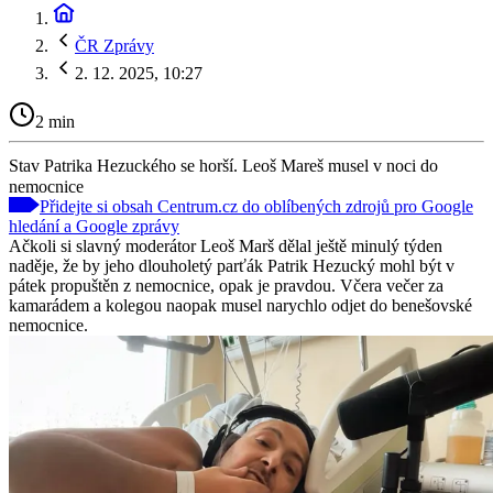
ČR Zprávy
2. 12. 2025, 10:27
2 min
Stav Patrika Hezuckého se horší. Leoš Mareš musel v noci do
nemocnice
Přidejte si obsah Centrum.cz do oblíbených zdrojů pro Google
hledání a Google zprávy
Ačkoli si slavný moderátor Leoš Marš dělal ještě minulý týden
naděje, že by jeho dlouholetý parťák Patrik Hezucký mohl být v
pátek propuštěn z nemocnice, opak je pravdou. Včera večer za
kamarádem a kolegou naopak musel narychlo odjet do benešovské
nemocnice.