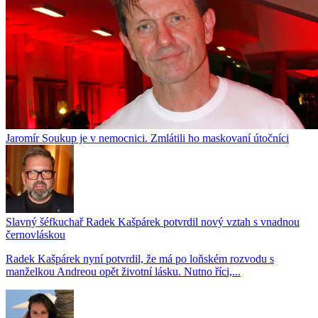
Jaromír Soukup je v nemocnici. Zmlátili ho maskovaní útočníci
Slavný šéfkuchař Radek Kašpárek potvrdil nový vztah s vnadnou
černovláskou
Radek Kašpárek nyní potvrdil, že má po loňském rozvodu s
manželkou Andreou opět životní lásku. Nutno říci,...