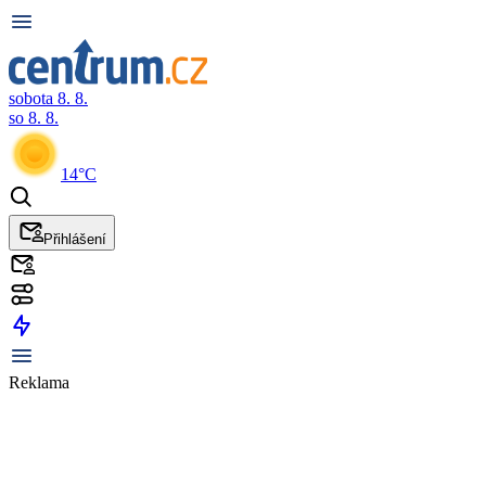
sobota 8. 8.
so 8. 8.
14°C
Přihlášení
Reklama