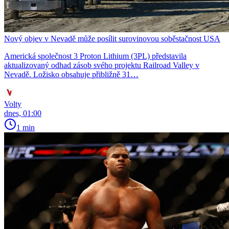
Nový objev v Nevadě může posílit surovinovou soběstačnost USA
Americká společnost 3 Proton Lithium (3PL) představila
aktualizovaný odhad zásob svého projektu Railroad Valley v
Nevadě. Ložisko obsahuje přibližně 31…
Volty
dnes, 01:00
1 min