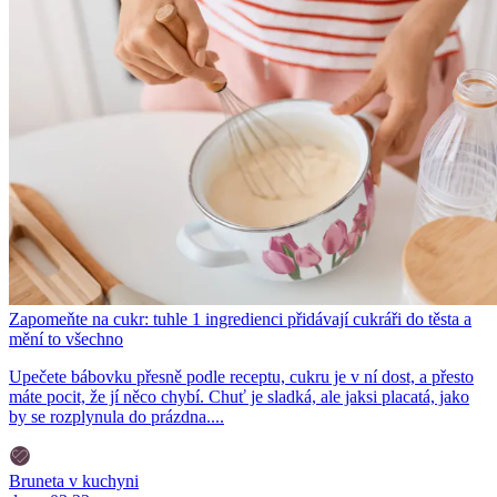
Zapomeňte na cukr: tuhle 1 ingredienci přidávají cukráři do těsta a
mění to všechno
Upečete bábovku přesně podle receptu, cukru je v ní dost, a přesto
máte pocit, že jí něco chybí. Chuť je sladká, ale jaksi placatá, jako
by se rozplynula do prázdna....
Bruneta v kuchyni