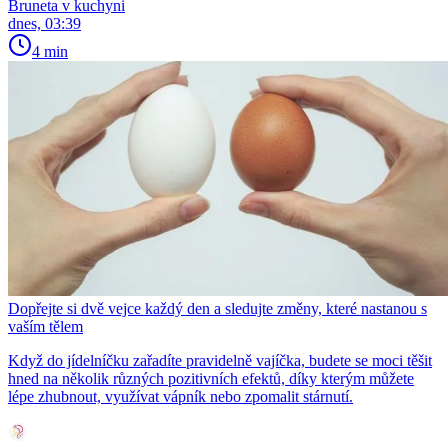
Bruneta v kuchyni
dnes, 03:39
4 min
Dopřejte si dvě vejce každý den a sledujte změny, které nastanou s
vaším tělem
Když do jídelníčku zařadíte pravidelně vajíčka, budete se moci těšit
hned na několik různých pozitivních efektů, díky kterým můžete
lépe zhubnout, využívat vápník nebo zpomalit stárnutí.