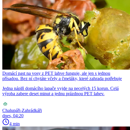
Domácí past na vosy z PET lahve funguje, ale jen s jednou
přísadou. Bez ní chytáte včely a čmeláky, které zahrada potřebuje
Jedna náplň domácího lapače vyjde na necelých 15 korun. Celá
výroba zabere deset minut a jednu prázdnou PET lahev.
Chalupáři-Zahrádkáři
dnes, 04:20
4 min