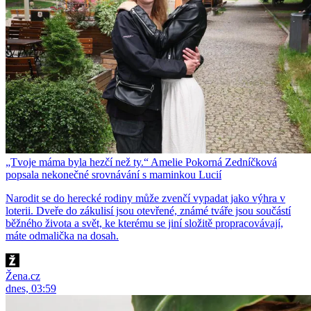
„Tvoje máma byla hezčí než ty.“ Amelie Pokorná Zedníčková
popsala nekonečné srovnávání s maminkou Lucií
Narodit se do herecké rodiny může zvenčí vypadat jako výhra v
loterii. Dveře do zákulisí jsou otevřené, známé tváře jsou součástí
běžného života a svět, ke kterému se jiní složitě propracovávají,
máte odmalička na dosah.
Žena.cz
dnes, 03:59