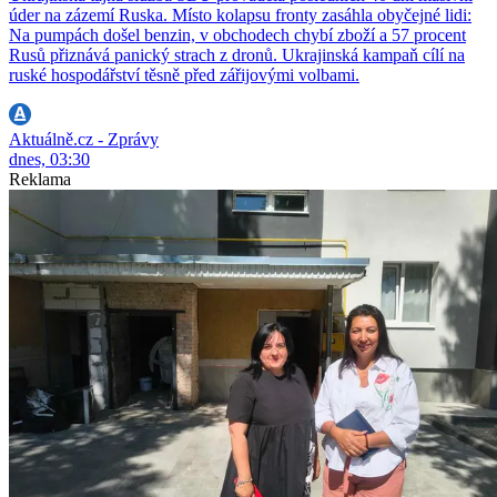
úder na zázemí Ruska. Místo kolapsu fronty zasáhla obyčejné lidi:
Na pumpách došel benzin, v obchodech chybí zboží a 57 procent
Rusů přiznává panický strach z dronů. Ukrajinská kampaň cílí na
ruské hospodářství těsně před zářijovými volbami.
Aktuálně.cz - Zprávy
dnes, 03:30
Reklama