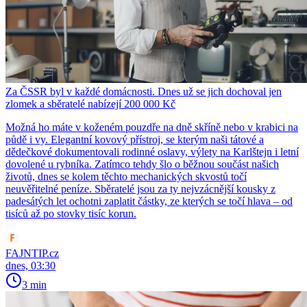
Za ČSSR byl v každé domácnosti. Dnes už se jich dochoval jen
zlomek a sběratelé nabízejí 200 000 Kč
Možná ho máte v koženém pouzdře na dně skříně nebo v krabici na
půdě i vy. Elegantní kovový přístroj, se kterým naši tátové a
dědečkové dokumentovali rodinné oslavy, výlety na Karlštejn i letní
dovolené u rybníka. Zatímco tehdy šlo o běžnou součást našich
životů, dnes se kolem těchto mechanických skvostů točí
neuvěřitelné peníze. Sběratelé jsou za ty nejvzácnější kousky z
padesátých let ochotni zaplatit částky, ze kterých se točí hlava – od
tisíců až po stovky tisíc korun.
FAJNTIP.cz
dnes, 03:30
3 min