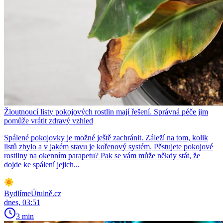
Žloutnoucí listy pokojových rostlin mají řešení. Správná péče jim
pomůže vrátit zdravý vzhled
Spálené pokojovky je možné ještě zachránit. Záleží na tom, kolik
listů zbylo a v jakém stavu je kořenový systém. Pěstujete pokojové
rostliny na okenním parapetu? Pak se vám může někdy stát, že
dojde ke spálení jejich...
BydlímeÚtulně.cz
dnes, 03:51
3 min