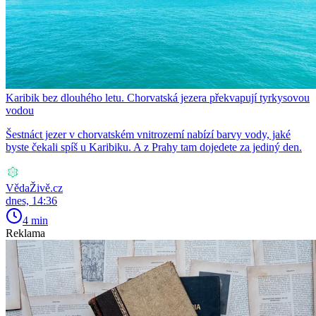
Karibik bez dlouhého letu. Chorvatská jezera překvapují tyrkysovou
vodou
Šestnáct jezer v chorvatském vnitrozemí nabízí barvy vody, jaké
byste čekali spíš u Karibiku. A z Prahy tam dojedete za jediný den.
VědaŽivě.cz
dnes, 14:36
4 min
Reklama