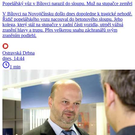
Popelářský vůz v Bílovci narazil do sloupu. Muž na stupačce zemřel
V Bílovci na Novojičínsku došlo dnes dopoledne k tragické nehodě.
Řidič popelářského vozu nacouval do betonového sloupu. Jeho
kolega, který stál na stupačce v zadní části vozidla, utrpěl vážná
zranění hlavy a trupu. Přes veškerou snahu záchranářů svým
zraněním podlehl.
Ostravská Drbna
dnes, 14:44
1 min