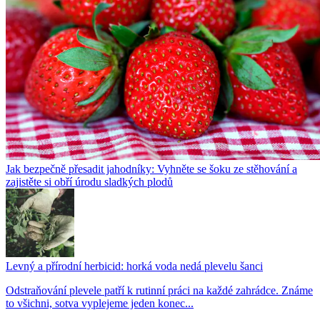
Jak bezpečně přesadit jahodníky: Vyhněte se šoku ze stěhování a
zajistěte si obří úrodu sladkých plodů
Levný a přírodní herbicid: horká voda nedá plevelu šanci
Odstraňování plevele patří k rutinní práci na každé zahrádce. Známe
to všichni, sotva vyplejeme jeden konec...