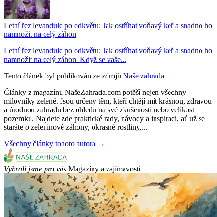
Letní řez levandule po odkvětu: Jak ostříhat voňavý keř a snadno ho
namnožit na celý záhon
Letní řez levandule po odkvětu: Jak ostříhat voňavý keř a snadno ho
namnožit na celý záhon. Když se vaše...
Tento článek byl publikován ze zdrojů
Naše zahrada
Články z magazínu NašeZahrada.com potěší nejen všechny
milovníky zeleně. Jsou určeny těm, kteří chtějí mít krásnou, zdravou
a úrodnou zahradu bez ohledu na své zkušenosti nebo velikost
pozemku. Najdete zde praktické rady, návody a inspiraci, ať už se
staráte o zeleninové záhony, okrasné rostliny,...
Všechny články tohoto autora →
Vybrali jsme pro vás
Magazíny a zajímavosti