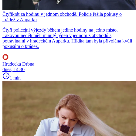
Čtyřikrát za hodinu v jednom obchodě. Policie řešila pokusy o
krádež v Auparku
Čtyři policejní výjezdy během jediné hodiny na jedno místo.
Takovou neděli měli minulý týden v jednom z obchodů s
potravinami v hradeckém Auparku. Hlídka tam byla přivolána kvůli
pokusům o krádež.
Hradecká Drbna
dnes, 14:30
1 min