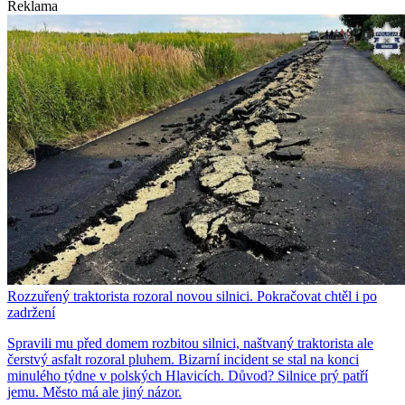
Reklama
Rozzuřený traktorista rozoral novou silnici. Pokračovat chtěl i po
zadržení
Spravili mu před domem rozbitou silnici, naštvaný traktorista ale
čerstvý asfalt rozoral pluhem. Bizarní incident se stal na konci
minulého týdne v polských Hlavicích. Důvod? Silnice prý patří
jemu. Město má ale jiný názor.