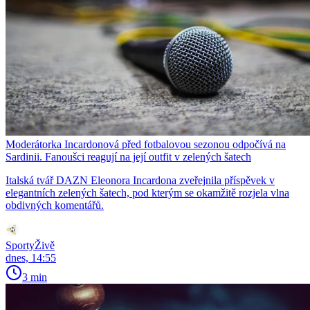
Moderátorka Incardonová před fotbalovou sezonou odpočívá na
Sardinii. Fanoušci reagují na její outfit v zelených šatech
Italská tvář DAZN Eleonora Incardona zveřejnila příspěvek v
elegantních zelených šatech, pod kterým se okamžitě rozjela vlna
obdivných komentářů.
SportyŽivě
dnes, 14:55
3 min