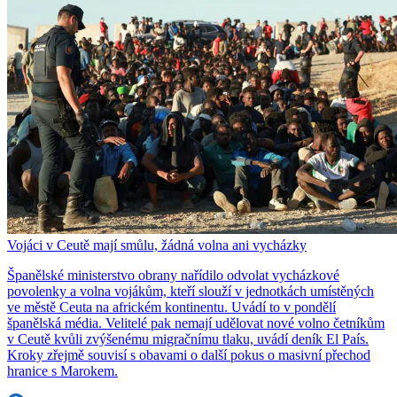
Vojáci v Ceutě mají smůlu, žádná volna ani vycházky
Španělské ministerstvo obrany nařídilo odvolat vycházkové
povolenky a volna vojákům, kteří slouží v jednotkách umístěných
ve městě Ceuta na africkém kontinentu. Uvádí to v pondělí
španělská média. Velitelé pak nemají udělovat nové volno četníkům
v Ceutě kvůli zvýšenému migračnímu tlaku, uvádí deník El País.
Kroky zřejmě souvisí s obavami o další pokus o masivní přechod
hranice s Marokem.