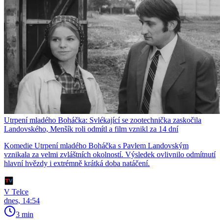
Utrpení mladého Boháčka: Svlékající se zootechnička zaskočila
Landovského, Menšík roli odmítl a film vznikl za 14 dní
Komedie Utrpení mladého Boháčka s Pavlem Landovským
vznikala za velmi zvláštních okolností. Výsledek ovlivnilo odmítnutí
hlavní hvězdy i extrémně krátká doba natáčení.
V Telce
dnes, 14:54
3 min