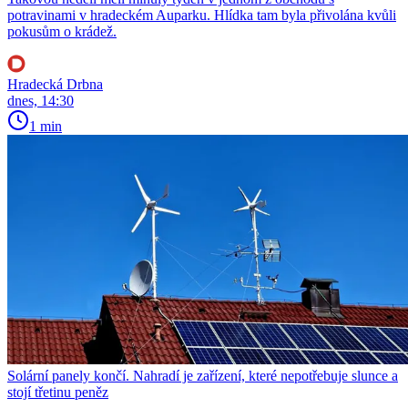
potravinami v hradeckém Auparku. Hlídka tam byla přivolána kvůli
pokusům o krádež.
Hradecká Drbna
dnes, 14:30
1 min
Solární panely končí. Nahradí je zařízení, které nepotřebuje slunce a
stojí třetinu peněz