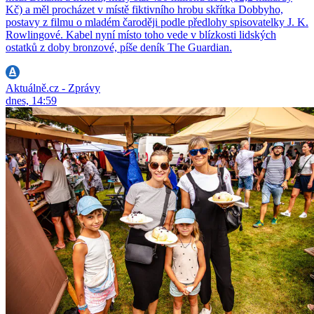
Kč) a měl procházet v místě fiktivního hrobu skřítka Dobbyho,
postavy z filmu o mladém čaroději podle předlohy spisovatelky J. K.
Rowlingové. Kabel nyní místo toho vede v blízkosti lidských
ostatků z doby bronzové, píše deník The Guardian.
Aktuálně.cz - Zprávy
dnes, 14:59