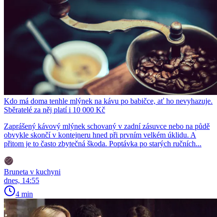
Kdo má doma tenhle mlýnek na kávu po babičce, ať ho nevyhazuje.
Sběratelé za něj platí i 10 000 Kč
Zaprášený kávový mlýnek schovaný v zadní zásuvce nebo na půdě
obvykle skončí v kontejneru hned při prvním velkém úklidu. A
přitom je to často zbytečná škoda. Poptávka po starých ručních...
Bruneta v kuchyni
dnes, 14:55
4 min