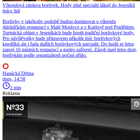
Víkendová záplava borůvek. Hody plné specialit lákají do Jeseníků
tisíce lidí
Borůvky v jakékoliv podobě budou dominovat o víkendu
jídelníčkům restaurací v Malé Morávce a v Karlově pod Pradědem.
Turistická oblast v Jeseníkách bude hostit tradiční borůvkové hody.
Pro návštěvníky bude připraveno několik tisíc borůvkových
knedlíků ale i řada dalších borůvkových specialit. Do hodů se letos
zapojí 16 místních restaurací a gastro zařízení. Zásob mají letos dost,
borůvkám podle organizátorů počasí přálo.
Hanácká Drbna
dnes, 14:58
2 min
Reklama