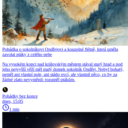
Pohádka o sokolníkovi Ondřejovi a kouzelné flétně, která uměla
zavolat ptáky z celého nebe
Na vysokém kopci nad královským městem stával starý hrad a pod
jeho nejvyšší věží měl malý domek sokolník Ondřej. Nebyl bohatý,
neměl ani vlastní pole, ani stádo ovcí, ale vlastnil něco, co by za
žádné zlato nevyměnil: rozuměl ptákům.
Pohádky bez konce
dnes, 15:05
1 min