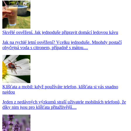
Skvělé osvěžení. Jak jednoduše připravit domácí ledovou kávu
Jak na rychlé letní osvěžení? Vcelku jednoduše. Mnohdy postačí
obyčejná voda s citronem, případně s mátou....
Klíšťata a mobil: když používáte telefon, klíšťata si vás snadno
najdou
Jeden z nedávných výzkumů straší uživatele mobilních telefonů, že
díky nim jsou pro klíšťata přitažlivější....