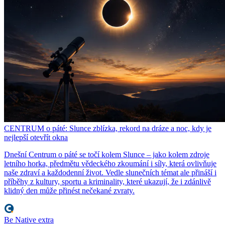
CENTRUM o páté: Slunce zblízka, rekord na dráze a noc, kdy je
nejlepší otevřít okna
Dnešní Centrum o páté se točí kolem Slunce – jako kolem zdroje
letního horka, předmětu vědeckého zkoumání i síly, která ovlivňuje
naše zdraví a každodenní život. Vedle slunečních témat ale přináší i
příběhy z kultury, sportu a kriminality, které ukazují, že i zdánlivě
klidný den může přinést nečekané zvraty.
Be Native extra