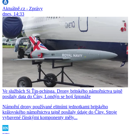
Aktuálně.cz - Zprávy
dnes, 14:33
Ve službách Si Ťin-pchinga. Drony britského námořnictva tajně
posílaly data do Číny, Londýn se bojí špionáže
Námořní drony používané elitními jednotkami britského
královského námořnictva tajně posílaly údaje do Číny. Stroje
vybavené čínskými komponenty měly...