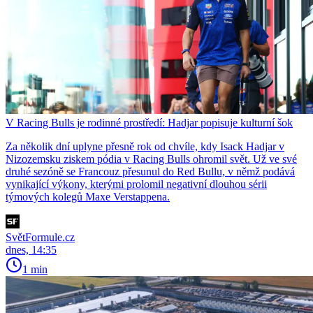
V Racing Bulls je rodinné prostředí: Hadjar popisuje kulturní šok
Za několik dní uplyne přesně rok od chvíle, kdy Isack Hadjar v
Nizozemsku ziskem pódia v Racing Bulls ohromil svět. Už ve své
druhé sezóně se Francouz přesunul do Red Bullu, v němž podává
vynikající výkony, kterými prolomil negativní dlouhou sérii
týmových kolegů Maxe Verstappena.
SvětFormule.cz
dnes, 14:35
1 min