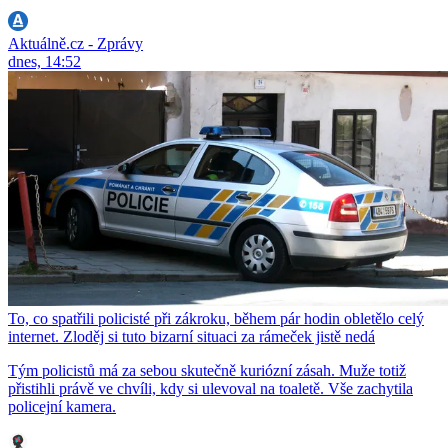
Aktuálně.cz - Zprávy
dnes, 14:52
To, co spatřili policisté při zákroku, během pár hodin obletělo celý
internet. Zloděj si tuto bizarní situaci za rámeček jistě nedá
Tým policistů má za sebou skutečně kuriózní zásah. Muže totiž
přistihli právě ve chvíli, kdy si ulevoval na toaletě. Vše zachytila
policejní kamera.