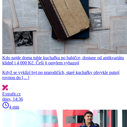
Kdo najde doma tuhle kuchařku po babičce, dostane od antikvariátu
klidně i 4 000 Kč. Češi ji omylem vyhazují
Když se vyklízí byt po prarodičích, staré kuchařky obvykle putují
rovnou do […]
Extrafit.cz
dnes, 14:36
4 min