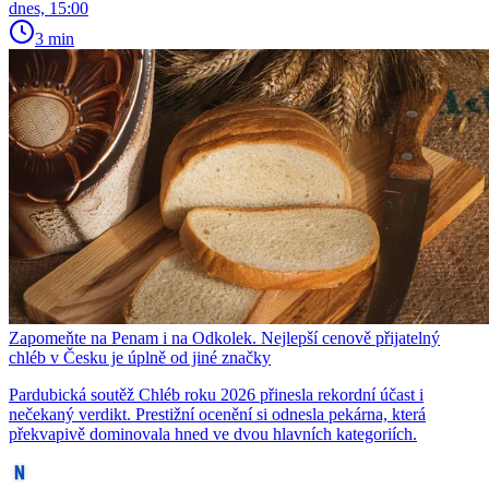
dnes, 15:00
3 min
Zapomeňte na Penam i na Odkolek. Nejlepší cenově přijatelný
chléb v Česku je úplně od jiné značky
Pardubická soutěž Chléb roku 2026 přinesla rekordní účast i
nečekaný verdikt. Prestižní ocenění si odnesla pekárna, která
překvapivě dominovala hned ve dvou hlavních kategoriích.