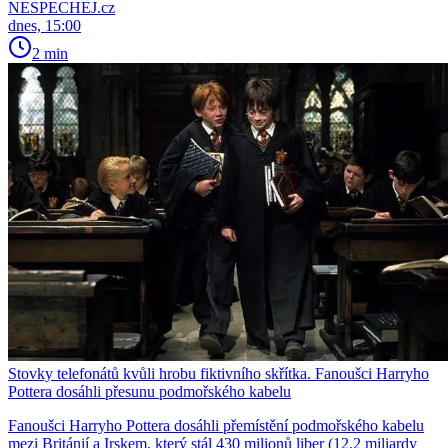
NESPECHEJ.cz
dnes, 15:00
2 min
Stovky telefonátů kvůli hrobu fiktivního skřítka. Fanoušci Harryho
Pottera dosáhli přesunu podmořského kabelu
Fanoušci Harryho Pottera dosáhli přemístění podmořského kabelu
mezi Británií a Irskem, který stál 430 milionů liber (12,2 miliardy