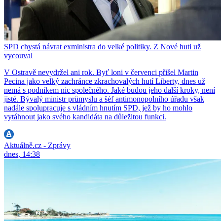
SPD chystá návrat exministra do velké politiky. Z Nové huti už
vycouval
V Ostravě nevydržel ani rok. Byť loni v červenci přišel Martin
Pecina jako velký zachránce zkrachovalých hutí Liberty, dnes už
nemá s podnikem nic společného. Jaké budou jeho další kroky, není
jisté. Bývalý ministr průmyslu a šéf antimonopolního úřadu však
nadále spolupracuje s vládním hnutím SPD, jež by ho mohlo
vytáhnout jako svého kandidáta na důležitou funkci.
Aktuálně.cz - Zprávy
dnes, 14:38