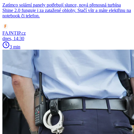
Zatímco solární panely potřebují slunce, nová přenosná turbína
Shine 2.0 funguje i za zatažené oblohy. Stačí vítr a máte elektřinu na
notebook či telefon.
FAJNTIP.cz
dnes, 14:30
3 min