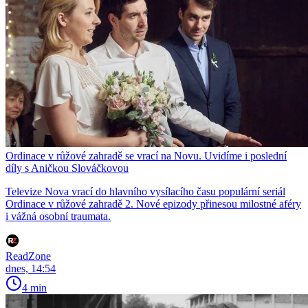
Ordinace v růžové zahradě se vrací na Novu. Uvidíme i poslední
díly s Aničkou Slováčkovou
Televize Nova vrací do hlavního vysílacího času populární seriál
Ordinace v růžové zahradě 2. Nové epizody přinesou milostné aféry
i vážná osobní traumata.
ReadZone
dnes, 14:54
4 min