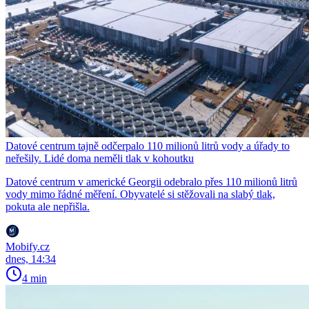
Datové centrum tajně odčerpalo 110 milionů litrů vody a úřady to
neřešily. Lidé doma neměli tlak v kohoutku
Datové centrum v americké Georgii odebralo přes 110 milionů litrů
vody mimo řádné měření. Obyvatelé si stěžovali na slabý tlak,
pokuta ale nepřišla.
Mobify.cz
dnes, 14:34
4 min