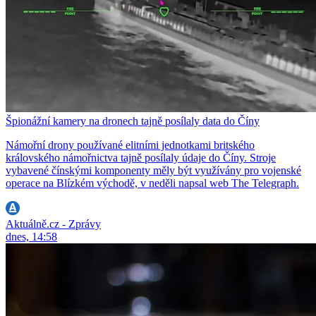
Špionážní kamery na dronech tajně posílaly data do Číny
Námořní drony používané elitními jednotkami britského
královského námořnictva tajně posílaly údaje do Číny. Stroje
vybavené čínskými komponenty měly být využívány pro vojenské
operace na Blízkém východě, v neděli napsal web The Telegraph.
Aktuálně.cz - Zprávy
dnes, 14:58