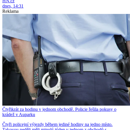
HN.cz
dnes, 14:31
Reklama
Čtyřikrát za hodinu v jednom obchodě. Policie řešila pokusy o
krádež v Auparku
Čtyři policejní výjezdy během jediné hodiny na jedno místo.
Takovou neděli měli minulý týden v jednom z obchodů s