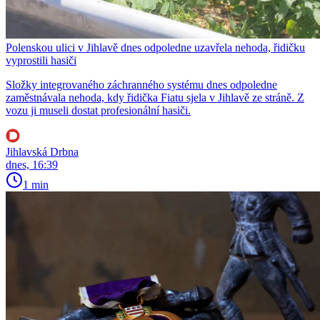
Polenskou ulici v Jihlavě dnes odpoledne uzavřela nehoda, řidičku
vyprostili hasiči
Složky integrovaného záchranného systému dnes odpoledne
zaměstnávala nehoda, kdy řidička Fiatu sjela v Jihlavě ze stráně. Z
vozu ji museli dostat profesionální hasiči.
Jihlavská Drbna
dnes, 16:39
1 min