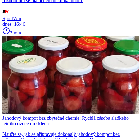
rozhodnout se má během několika hodin.
SportWin
dnes, 16:46
2 min
Jahodový kompot bez zbytečné chemie: Rychlá zásoba sladkého
letního ovoce do sklenic
Naučte se, jak se připravuje dokonalý jahodový kompot bez