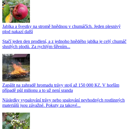
Jablka a švestky na stromě hnědnou v chumáčích. Jeden plesnivý
plod nakazí další
Stačí jeden den prodlení, a z jednoho hnědého jablka je celý chumáč
shnilých plodů. Za rychlým šířením...
Zapálit na zahradě hromadu trávy stojí až 150 000 Kč. V horším
případě půl milionu a to už není sranda
Následky vypalování trávy nebo spalování nevhodných rostlinných
materiálů jsou závažné. Pokuty za takové...