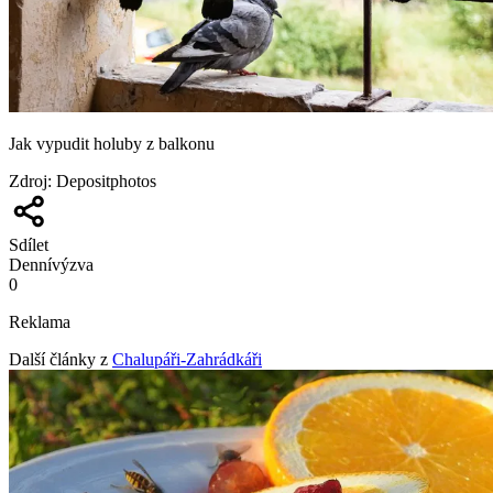
Jak vypudit holuby z balkonu
Zdroj
:
Depositphotos
Sdílet
Denní
výzva
0
Reklama
Další články z
Chalupáři-Zahrádkáři