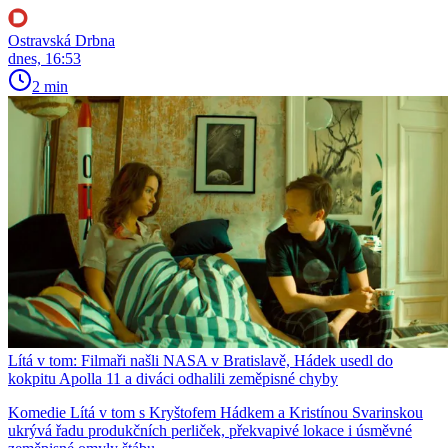
Ostravská Drbna
dnes, 16:53
2 min
Lítá v tom: Filmaři našli NASA v Bratislavě, Hádek usedl do
kokpitu Apolla 11 a diváci odhalili zeměpisné chyby
Komedie Lítá v tom s Kryštofem Hádkem a Kristínou Svarinskou
ukrývá řadu produkčních perliček, překvapivé lokace i úsměvné