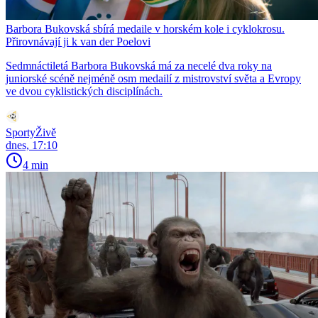
Barbora Bukovská sbírá medaile v horském kole i cyklokrosu.
Přirovnávají ji k van der Poelovi
Sedmnáctiletá Barbora Bukovská má za necelé dva roky na
juniorské scéně nejméně osm medailí z mistrovství světa a Evropy
ve dvou cyklistických disciplínách.
SportyŽivě
dnes, 17:10
4 min