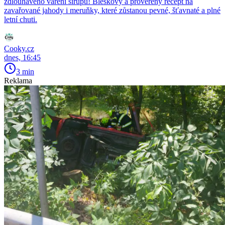
zdlouhavého vaření sirupu! Bleskový a prověřený recept na
zavařované jahody i meruňky, které zůstanou pevné, šťavnaté a plné
letní chuti.
Cooky.cz
dnes, 16:45
3 min
Reklama