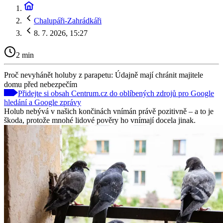
Chalupáři-Zahrádkáři
8. 7. 2026, 15:27
2 min
Proč nevyhánět holuby z parapetu: Údajně mají chránit majitele
domu před nebezpečím
Přidejte si obsah Centrum.cz do oblíbených zdrojů pro Google
hledání a Google zprávy
Holub nebývá v našich končinách vnímán právě pozitivně – a to je
škoda, protože mnohé lidové pověry ho vnímají docela jinak.