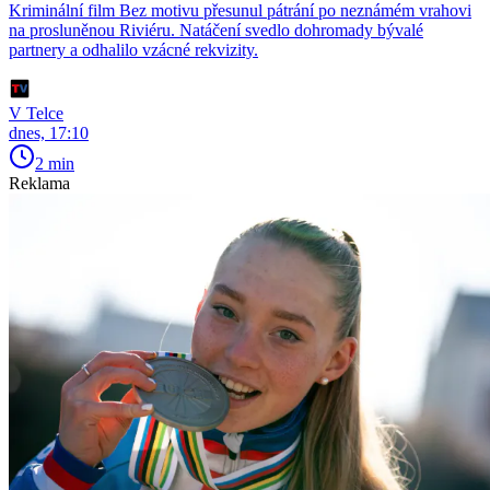
Kriminální film Bez motivu přesunul pátrání po neznámém vrahovi
na prosluněnou Riviéru. Natáčení svedlo dohromady bývalé
partnery a odhalilo vzácné rekvizity.
V Telce
dnes, 17:10
2 min
Reklama