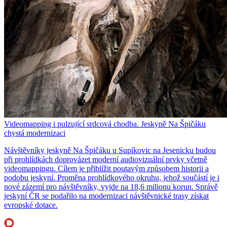
Videomapping i pulzující srdcová chodba. Jeskyně Na Špičáku
chystá modernizaci
Návštěvníky jeskyně Na Špičáku u Supíkovic na Jesenicku budou
při prohlídkách doprovázet moderní audiovizuální prvky včetně
videomappingu. Cílem je přiblížit poutavým způsobem historii a
podobu jeskyní. Proměna prohlídkového okruhu, jehož součástí je i
nové zázemí pro návštěvníky, vyjde na 18,6 milionu korun. Správě
jeskyní ČR se podařilo na modernizaci návštěvnické trasy získat
evropské dotace.