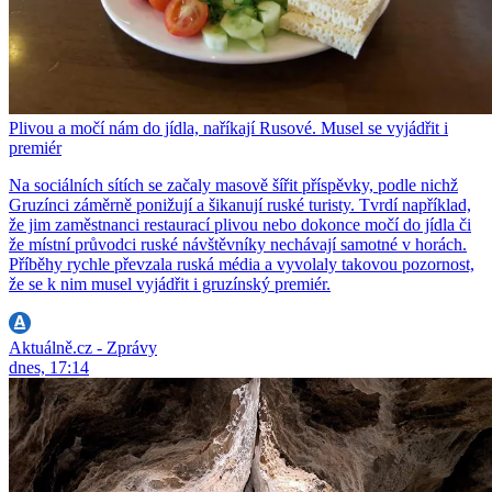
Plivou a močí nám do jídla, naříkají Rusové. Musel se vyjádřit i
premiér
Na sociálních sítích se začaly masově šířit příspěvky, podle nichž
Gruzínci záměrně ponižují a šikanují ruské turisty. Tvrdí například,
že jim zaměstnanci restaurací plivou nebo dokonce močí do jídla či
že místní průvodci ruské návštěvníky nechávají samotné v horách.
Příběhy rychle převzala ruská média a vyvolaly takovou pozornost,
že se k nim musel vyjádřit i gruzínský premiér.
Aktuálně.cz - Zprávy
dnes, 17:14