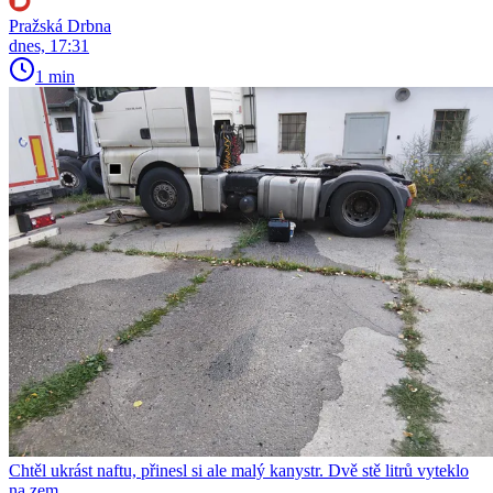
Pražská Drbna
dnes, 17:31
1 min
Chtěl ukrást naftu, přinesl si ale malý kanystr. Dvě stě litrů vyteklo
na zem