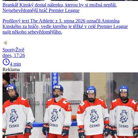
Brankář Kinský dostal nálepku, kterou by si možná nepřál.
Nejsebevědomější hráč Premier League
Profilový text The Athletic z 3. srpna 2026 označil Antonína
Kinského za hráče, vedle kterého je těžké v celé Premier League
najít někoho sebevědomějšího.
SportyŽivě
dnes, 17:26
4 min
Reklama