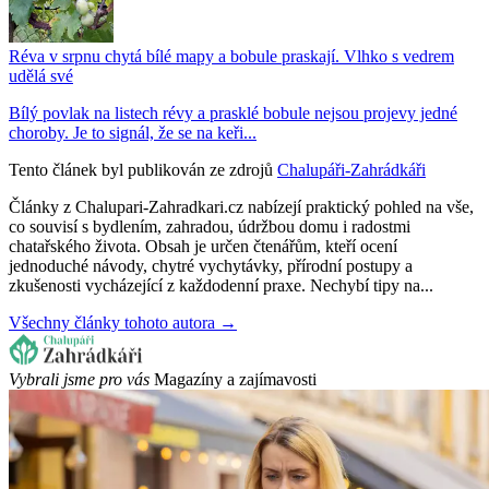
Réva v srpnu chytá bílé mapy a bobule praskají. Vlhko s vedrem
udělá své
Bílý povlak na listech révy a prasklé bobule nejsou projevy jedné
choroby. Je to signál, že se na keři...
Tento článek byl publikován ze zdrojů
Chalupáři-Zahrádkáři
Články z Chalupari-Zahradkari.cz nabízejí praktický pohled na vše,
co souvisí s bydlením, zahradou, údržbou domu i radostmi
chatařského života. Obsah je určen čtenářům, kteří ocení
jednoduché návody, chytré vychytávky, přírodní postupy a
zkušenosti vycházející z každodenní praxe. Nechybí tipy na...
Všechny články tohoto autora →
Vybrali jsme pro vás
Magazíny a zajímavosti