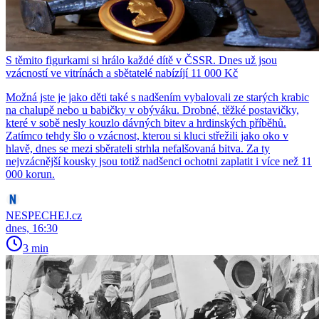
S těmito figurkami si hrálo každé dítě v ČSSR. Dnes už jsou
vzácností ve vitrínách a sbětatelé nabízíjí 11 000 Kč
Možná jste je jako děti také s nadšením vybalovali ze starých krabic
na chalupě nebo u babičky v obýváku. Drobné, těžké postavičky,
které v sobě nesly kouzlo dávných bitev a hrdinských příběhů.
Zatímco tehdy šlo o vzácnost, kterou si kluci střežili jako oko v
hlavě, dnes se mezi sběrateli strhla nefalšovaná bitva. Za ty
nejvzácnější kousky jsou totiž nadšenci ochotni zaplatit i více než 11
000 korun.
NESPECHEJ.cz
dnes, 16:30
3 min