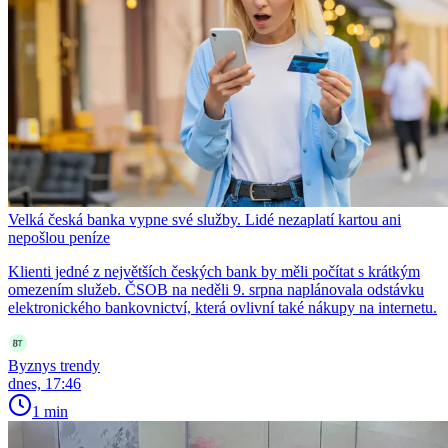
Velká česká banka vypne své služby. Lidé nezaplatí kartou ani
nepošlou peníze
Klienti jedné z největších českých bank by měli počítat s krátkým
omezením služeb. ČSOB na neděli 9. srpna naplánovala odstávku
elektronického bankovnictví, která ovlivní také nákupy na internetu.
Byznys trendy
dnes, 17:46
1 min