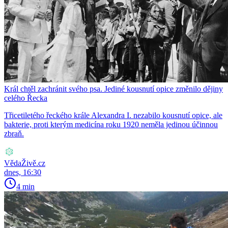
Král chtěl zachránit svého psa. Jediné kousnutí opice změnilo dějiny
celého Řecka
Třicetiletého řeckého krále Alexandra I. nezabilo kousnutí opice, ale
bakterie, proti kterým medicína roku 1920 neměla jedinou účinnou
zbraň.
VědaŽivě.cz
dnes, 16:30
4 min