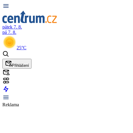
pátek 7. 8.
pá 7. 8.
25°C
Přihlášení
Reklama