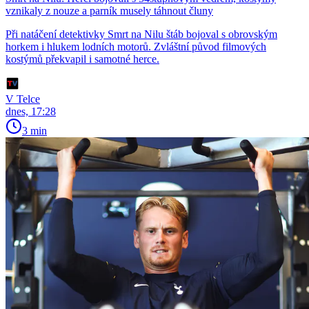
vznikaly z nouze a parník musely táhnout čluny
Při natáčení detektivky Smrt na Nilu štáb bojoval s obrovským
horkem i hlukem lodních motorů. Zvláštní původ filmových
kostýmů překvapil i samotné herce.
V Telce
dnes, 17:28
3 min