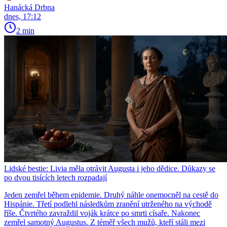
Hanácká Drbna
dnes, 17:12
2 min
Lidské bestie: Livia měla otrávit Augusta i jeho dědice. Důkazy se
po dvou tisících letech rozpadají
Jeden zemřel během epidemie. Druhý náhle onemocněl na cestě do
Hispánie. Třetí podlehl následkům zranění utrženého na východě
říše. Čtvrtého zavraždil voják krátce po smrti císaře. Nakonec
zemřel samotný Augustus. Z téměř všech mužů, kteří stáli mezi