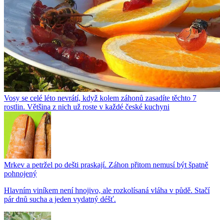
Vosy se celé léto nevrátí, když kolem záhonů zasadíte těchto 7
rostlin. Většina z nich už roste v každé české kuchyni
Mrkev a petržel po dešti praskají. Záhon přitom nemusí být špatně
pohnojený
Hlavním viníkem není hnojivo, ale rozkolísaná vláha v půdě. Stačí
pár dnů sucha a jeden vydatný déšť.