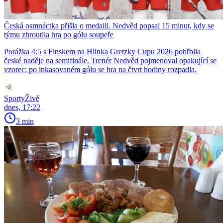
Česká osmnáctka přišla o medaili. Nedvěd popsal 15 minut, kdy se
týmu zhroutila hra po gólu soupeře
Porážka 4:5 s Finskem na Hlinka Gretzky Cupu 2026 pohřbila
české naděje na semifinále. Trenér Nedvěd pojmenoval opakující se
vzorec: po inkasovaném gólu se hra na čtvrt hodiny rozpadla.
SportyŽivě
dnes, 17:22
3 min