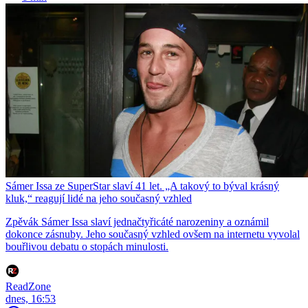
Sámer Issa ze SuperStar slaví 41 let. „A takový to býval krásný
kluk,“ reagují lidé na jeho současný vzhled
Zpěvák Sámer Issa slaví jednačtyřicáté narozeniny a oznámil
dokonce zásnuby. Jeho současný vzhled ovšem na internetu vyvolal
bouřlivou debatu o stopách minulosti.
ReadZone
dnes, 16:53