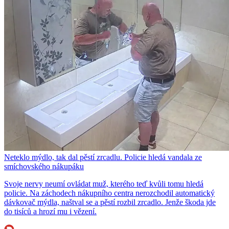
Neteklo mýdlo, tak dal pěstí zrcadlu. Policie hledá vandala ze
smíchovského nákupáku
Svoje nervy neumí ovládat muž, kterého teď kvůli tomu hledá
policie. Na záchodech nákupního centra nerozchodil automatický
dávkovač mýdla, naštval se a pěstí rozbil zrcadlo. Jenže škoda jde
do tisíců a hrozí mu i vězení.