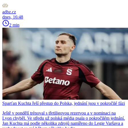
adbz.cz
dnes, 16:48
2 min
Sparťan Kuchta řeší přestup do Polska, jednání jsou v pokročilé fázi
Ještě v pondělí trénoval s třetiligovou rezervou a v nominaci na
Lyon chyběl. Ve středu už polská média psala o pokročilém jednání.
Jan Kuchta má podle několika zdrojů namířeno do Legie Varšava a