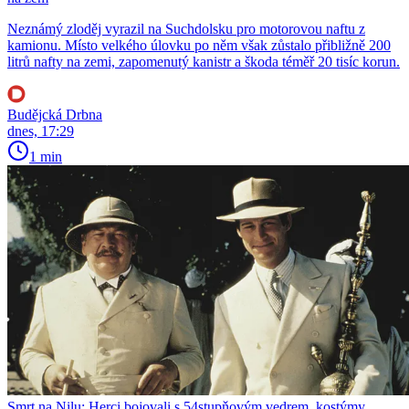
Neznámý zloděj vyrazil na Suchdolsku pro motorovou naftu z
kamionu. Místo velkého úlovku po něm však zůstalo přibližně 200
litrů nafty na zemi, zapomenutý kanistr a škoda téměř 20 tisíc korun.
Budějcká Drbna
dnes, 17:29
1 min
Smrt na Nilu: Herci bojovali s 54stupňovým vedrem, kostýmy