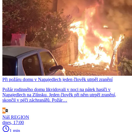
Při požáru domu v Napajedlech jeden člověk utrpěl zranění
Požár rodinného domu likvidovali v noci na pátek hasiči v
Napajedlech na Zlínsku. Jeden člověk při něm utrpěl zranění,
skončil v péči záchranářů. Požár…
Náš REGION
dnes, 17:00
1 min