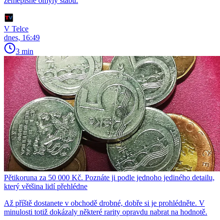
zeměpisné omyly štábu.
V Telce
dnes, 16:49
3 min
Pětikoruna za 50 000 Kč. Poznáte ji podle jednoho jediného detailu,
který většina lidí přehlédne
Až příště dostanete v obchodě drobné, dobře si je prohlédněte. V
minulosti totiž dokázaly některé rarity opravdu nabrat na hodnotě.