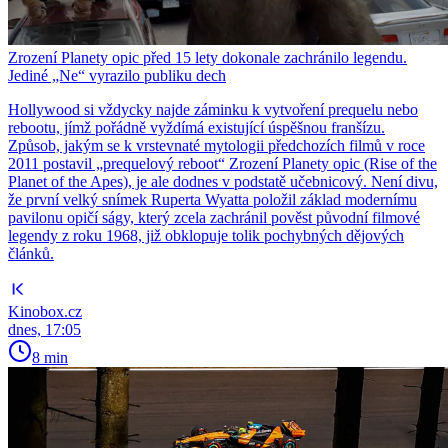
Zrození Planety opic před 15 lety dokonale zachránilo legendu.
Jediné „Ne“ vyrazilo publiku dech
Hollywood si vždycky najde záminku k vytvoření prequelu nebo
rebootu, jímž pořádně vyždímá existující úspěšnou franšízu.
Způsob, jakým se k vrstevnaté mytologii předchozích filmů v roce
2011 postavil „prequelový reboot“ Zrození Planety opic (Rise of the
Planet of the Apes), je ale dodnes v podstatě učebnicový. Není divu,
že první velký snímek Ruperta Wyatta položil základ modernímu
pavilonu opičí ságy, který zcela zachránil pověst původní filmové
legendy z roku 1968, již obklopuje tolik pochybných dějových
článků.
Kinobox.cz
dnes, 17:05
8 min