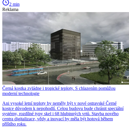
2 min
Reklama
Černá kostka zvládne i tropické teploty. S chlazením pomůžou
moderní technologie
Ani vysoké letní teploty by neměly být v nové ostravské Černé
kostce důvodem k nepohodlí. Celou budovu bude chránit speciální
systémy, rozdílné typy skel i 68 hlubinných vrtů. Stavba nového
centra digitalizace, vědy a inovací by měla být hotová během
příštího roku.