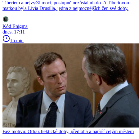
Tiberiem a nejvyšší mocí, postupně nezůstal nikdo. A Tiberiovou
matkou byla Livia Drusilla, jedna z nejmocnějších žen své doby.
Kód Enigma
dnes, 17:11
15 min
Bez motivu: Odraz hektické doby, předloha a napříč celým městem