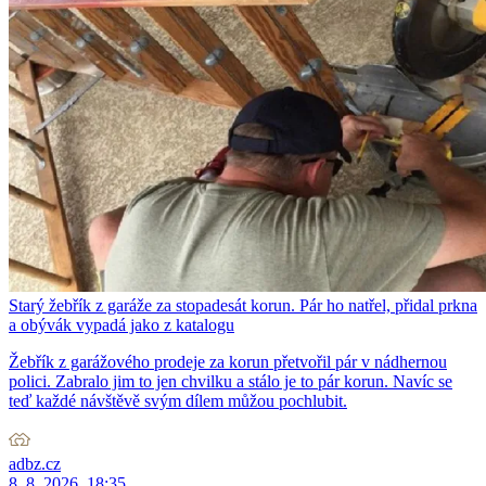
Starý žebřík z garáže za stopadesát korun. Pár ho natřel, přidal prkna
a obývák vypadá jako z katalogu
Žebřík z garážového prodeje za korun přetvořil pár v nádhernou
polici. Zabralo jim to jen chvilku a stálo je to pár korun. Navíc se
teď každé návštěvě svým dílem můžou pochlubit.
adbz.cz
8. 8. 2026, 18:35