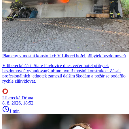
Plameny v mostní konstrukci: V Liberci hořel příbytek bezdomovců
V liberecké části Staré Pavlovice dnes večer hořel příbytek
bezdomovců vybudovaný přímo uvnitř mostní konstrukce. Zásah
profesionálních jednotek zamezil dalším škodám a požár se podařilo
rychle zlikvidovat.
Liberecká Drbna
8. 8. 2026, 18:52
1 min