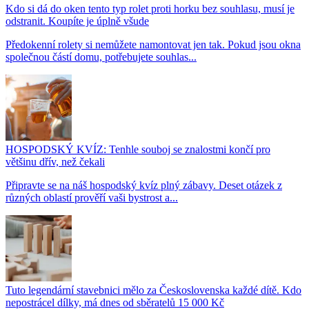
Kdo si dá do oken tento typ rolet proti horku bez souhlasu, musí je
odstranit. Koupíte je úplně všude
Předokenní rolety si nemůžete namontovat jen tak. Pokud jsou okna
společnou částí domu, potřebujete souhlas...
HOSPODSKÝ KVÍZ: Tenhle souboj se znalostmi končí pro
většinu dřív, než čekali
Připravte se na náš hospodský kvíz plný zábavy. Deset otázek z
různých oblastí prověří vaši bystrost a...
Tuto legendární stavebnici mělo za Československa každé dítě. Kdo
nepostrácel dílky, má dnes od sběratelů 15 000 Kč