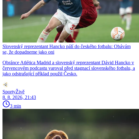
Slovenský reprezentant Hancko pálí do českého fotbalu: Obávám
se, že dopadneme jako oni
Obránce Atlética Madrid a slovenský reprezentant Dávid Hancko v
červencovém podcastu varoval před stagnací slovenského fotbalu, a
jako odstrašující příklad použil Česko.
SportyŽivě
8. 8. 2026, 21:43
3 min