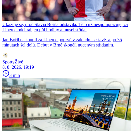
Ukazuje se, proč Slavia Bořila odstavila. Tělo už nespolupracuje, za
Liberec odehrál jen půl hodiny a musel střídat
Jan Bořil nastoupil za Liberec poprvé v základní sestavě, a po 35
minutách šel dolů. Debut v Brně skončil nuceným střídáním.
SportyŽivě
8. 8. 2026, 19:19
3 min