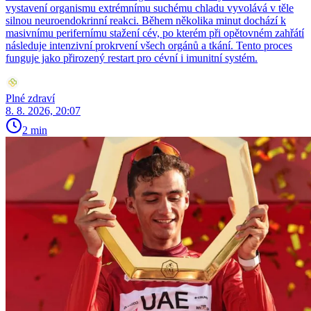
vystavení organismu extrémnímu suchému chladu vyvolává v těle
silnou neuroendokrinní reakci. Během několika minut dochází k
masivnímu perifernímu stažení cév, po kterém při opětovném zahřátí
následuje intenzivní prokrvení všech orgánů a tkání. Tento proces
funguje jako přirozený restart pro cévní i imunitní systém.
Plné zdraví
8. 8. 2026, 20:07
2 min