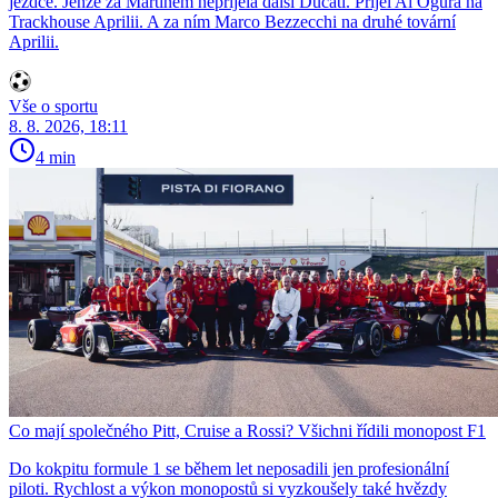
jezdce. Jenže za Martínem nepřijela další Ducati. Přijel Ai Ogura na
Trackhouse Aprilii. A za ním Marco Bezzecchi na druhé tovární
Aprilii.
Vše o sportu
8. 8. 2026, 18:11
4 min
Co mají společného Pitt, Cruise a Rossi? Všichni řídili monopost F1
Do kokpitu formule 1 se během let neposadili jen profesionální
piloti. Rychlost a výkon monopostů si vyzkoušely také hvězdy