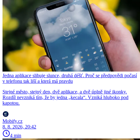
Jedna aplikace slibuje slunce, druhá déšť. Proč se předpovědi počasí
v telefonu tak liší a která má pravdu
Stejné město, stejný den, dvě aplikace, a dvě úplně jiné ikonky.
Rozdíl nevzniká tím, že by jedna „kecala“. Vzniká hluboko pod
kapotou.
Mobify.cz
8. 8. 2026, 20:42
4 min