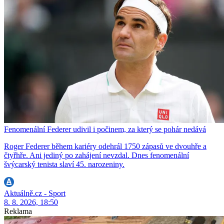
Fenomenální Federer udivil i počinem, za který se pohár nedává
Roger Federer během kariéry odehrál 1750 zápasů ve dvouhře a
čtyřhře. Ani jediný po zahájení nevzdal. Dnes fenomenální
švýcarský tenista slaví 45. narozeniny.
Aktuálně.cz - Sport
8. 8. 2026, 18:50
Reklama