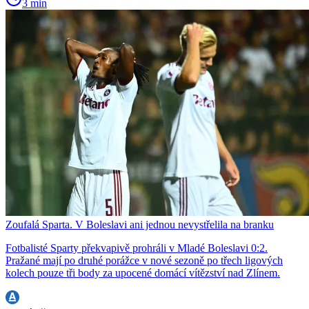
3 min
Zoufalá Sparta. V Boleslavi ani jednou nevystřelila na branku
Fotbalisté Sparty překvapivě prohráli v Mladé Boleslavi 0:2.
Pražané mají po druhé porážce v nové sezoně po třech ligových
kolech pouze tři body za upocené domácí vítězství nad Zlínem.