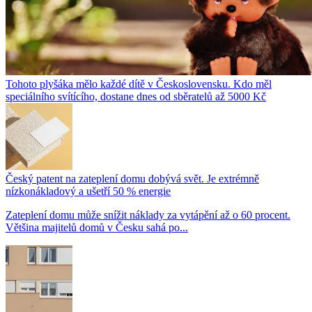
Tohoto plyšáka mělo každé dítě v Československu. Kdo měl
speciálního svítícího, dostane dnes od sběratelů až 5000 Kč
Český patent na zateplení domu dobývá svět. Je extrémně
nízkonákladový a ušetří 50 % energie
Zateplení domu může snížit náklady za vytápění až o 60 procent.
Většina majitelů domů v Česku sahá po...