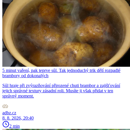
5 minut vaření, pak teprve sůl. Tak jednoduchý trik dělí rozpadlé
brambory od dokonalých
Sůl hraje při zvýrazňování přirozené chuti brambor a zajišťování
jejich správné textury zásadní roli. Musíte ji však přidat v ten
správný moment.
adbz.cz
8. 8. 2026, 20:40
2 min