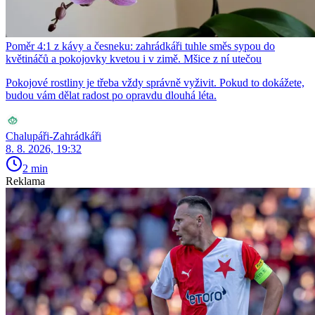
Poměr 4:1 z kávy a česneku: zahrádkáři tuhle směs sypou do
květináčů a pokojovky kvetou i v zimě. Mšice z ní utečou
Pokojové rostliny je třeba vždy správně vyživit. Pokud to dokážete,
budou vám dělat radost po opravdu dlouhá léta.
Chalupáři-Zahrádkáři
8. 8. 2026, 19:32
2 min
Reklama