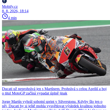
Mobify.cz
8. 8. 2026, 18:14
4 min
Ducati už neprohrává jen s Martínem. Prohrává s celou Aprilií a boj
o titul MotoGP začíná vypadat úplně jinak
Jorge Martín vyhrál sobotní sprint v Silverstonu. Kdyby šlo jen o
něj, Ducati by si ještě mohla vysvětlovat výsledek kvalitou jednoho