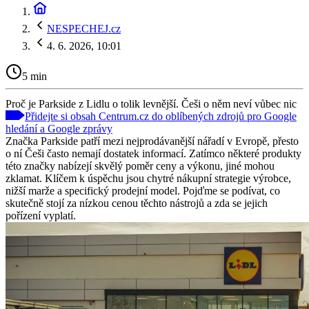
NESPECHEJ.cz
4. 6. 2026, 10:01
5 min
Proč je Parkside z Lidlu o tolik levnější. Češi o něm neví vůbec nic
Přidejte si obsah Centrum.cz do oblíbených zdrojů pro Google
hledání a Google zprávy
Značka Parkside patří mezi nejprodávanější nářadí v Evropě, přesto
o ní Češi často nemají dostatek informací. Zatímco některé produkty
této značky nabízejí skvělý poměr ceny a výkonu, jiné mohou
zklamat. Klíčem k úspěchu jsou chytré nákupní strategie výrobce,
nižší marže a specifický prodejní model. Pojďme se podívat, co
skutečně stojí za nízkou cenou těchto nástrojů a zda se jejich
pořízení vyplatí.