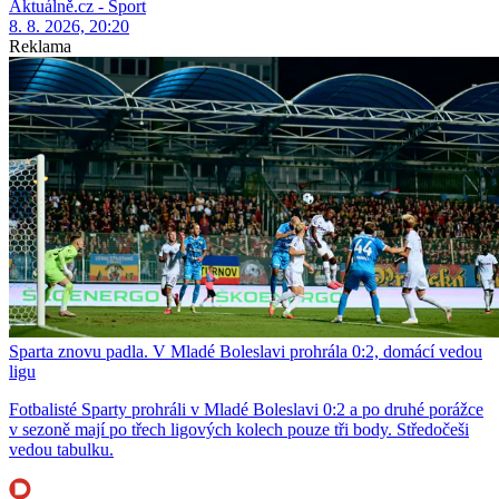
Aktuálně.cz - Sport
8. 8. 2026, 20:20
Reklama
Sparta znovu padla. V Mladé Boleslavi prohrála 0:2, domácí vedou
ligu
Fotbalisté Sparty prohráli v Mladé Boleslavi 0:2 a po druhé porážce
v sezoně mají po třech ligových kolech pouze tři body. Středočeši
vedou tabulku.