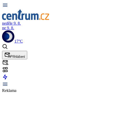
neděle 9. 8.
ne 9. 8.
17°C
Přihlášení
Reklama