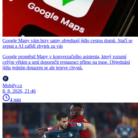
Google Mapy vám brzy samy objednají jídlo cestou domů. Stačí se
zeptat a AI zařídí zbytek za vás
Google proměnil Mapy v konverzačního asistenta, který rozumí
celým větám a umí doporučit restauraci přímo na trase. Objednání
jídla jedním dotazem se ale teprve chystá.
Mobify.cz
8. 8. 2026, 21:46
4 min