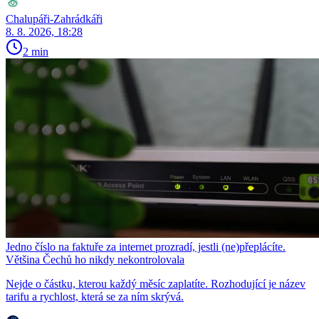
Chalupáři-Zahrádkáři
8. 8. 2026, 18:28
2 min
Jedno číslo na faktuře za internet prozradí, jestli (ne)přeplácíte.
Většina Čechů ho nikdy nekontrolovala
Nejde o částku, kterou každý měsíc zaplatíte. Rozhodující je název
tarifu a rychlost, která se za ním skrývá.