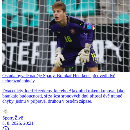
Ostuda bývalé naděje Sparty. Brankář Heerkens předvedl dvě
nehorázné minely
Dvacetiletý Joeri Heerkens, kterého Ajax před rokem kupoval jako
brankáře budoucnosti, si za šest srpnových dnů připsal dvě trapné
chyby, jednu v přípravě, druhou v ostrém zápase.
SportyŽivě
8. 8. 2026, 20:21