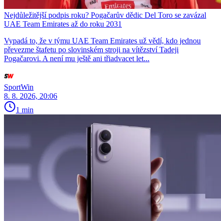
Nejdůležitější podpis roku? Pogačarův dědic Del Toro se zavázal
UAE Team Emirates až do roku 2031
Vypadá to, že v týmu UAE Team Emirates už vědí, kdo jednou
převezme štafetu po slovinském stroji na vítězství Tadeji
Pogačarovi. A není mu ještě ani třiadvacet let...
SportWin
8. 8. 2026, 20:06
1 min