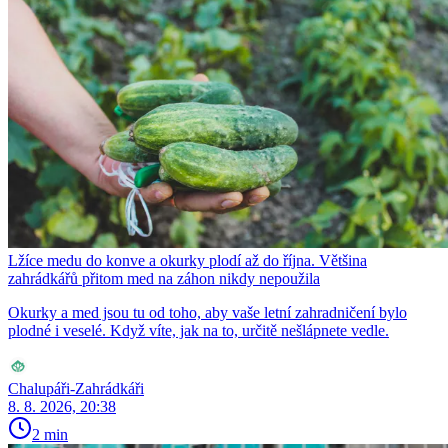
Lžíce medu do konve a okurky plodí až do října. Většina
zahrádkářů přitom med na záhon nikdy nepoužila
Okurky a med jsou tu od toho, aby vaše letní zahradničení bylo
plodné i veselé. Když víte, jak na to, určitě nešlápnete vedle.
Chalupáři-Zahrádkáři
8. 8. 2026, 20:38
2 min