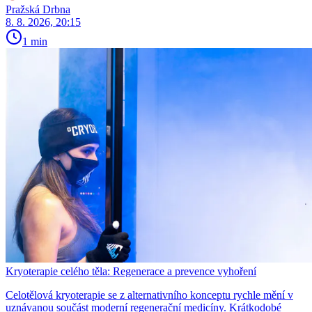
Pražská Drbna
8. 8. 2026, 20:15
1 min
Kryoterapie celého těla: Regenerace a prevence vyhoření
Celotělová kryoterapie se z alternativního konceptu rychle mění v
uznávanou součást moderní regenerační medicíny. Krátkodobé