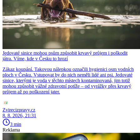
Jedovaté sinice mohou psům způsobit krvavý průjem i poškodit
játra. Víme, kde v Česku to hrozí
Zákaz koupání. Takovou nálepkou označili hygienici osm vodních
ploch v Česku. Vstupovat by do nich neměli lidé ani psi. Jedovaté
sinice, kterými je voda v těchto místech kontaminovaná, jim totiž
mohou způsobit vážné zdravotní potíže – od vyrážky přes krvavý
průjem až po poškození jater.
Zvirecizpravy.cz
8. 8. 2026, 21:31
3 min
Reklama