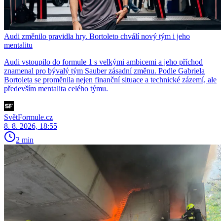
Audi změnilo pravidla hry. Bortoleto chválí nový tým i jeho
mentalitu
Audi vstoupilo do formule 1 s velkými ambicemi a jeho příchod
znamenal pro bývalý tým Sauber zásadní změnu. Podle Gabriela
Bortoleta se proměnila nejen finanční situace a technické zázemí, ale
především mentalita celého týmu.
SvětFormule.cz
8. 8. 2026, 18:55
2 min