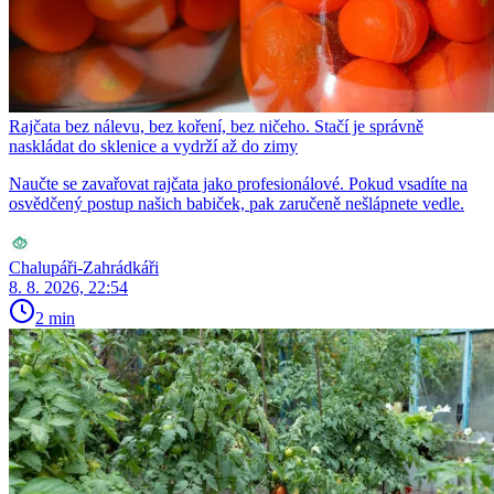
Rajčata bez nálevu, bez koření, bez ničeho. Stačí je správně
naskládat do sklenice a vydrží až do zimy
Naučte se zavařovat rajčata jako profesionálové. Pokud vsadíte na
osvědčený postup našich babiček, pak zaručeně nešlápnete vedle.
Chalupáři-Zahrádkáři
8. 8. 2026, 22:54
2 min