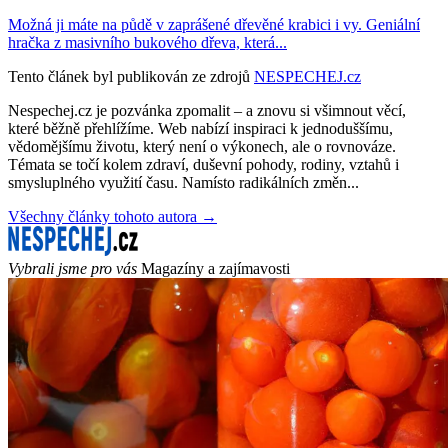
Možná ji máte na půdě v zaprášené dřevěné krabici i vy. Geniální
hračka z masivního bukového dřeva, která...
Tento článek byl publikován ze zdrojů
NESPECHEJ.cz
Nespechej.cz je pozvánka zpomalit – a znovu si všimnout věcí,
které běžně přehlížíme. Web nabízí inspiraci k jednoduššímu,
vědomějšímu životu, který není o výkonech, ale o rovnováze.
Témata se točí kolem zdraví, duševní pohody, rodiny, vztahů i
smysluplného využití času. Namísto radikálních změn...
Všechny články tohoto autora →
Vybrali jsme pro vás
Magazíny a zajímavosti