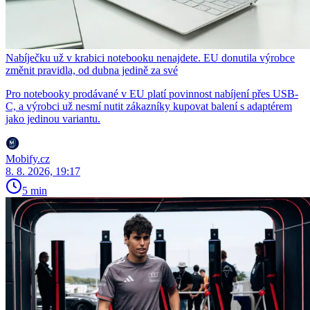
Nabíječku už v krabici notebooku nenajdete. EU donutila výrobce
změnit pravidla, od dubna jedině za své
Pro notebooky prodávané v EU platí povinnost nabíjení přes USB-
C, a výrobci už nesmí nutit zákazníky kupovat balení s adaptérem
jako jedinou variantu.
Mobify.cz
8. 8. 2026, 19:17
5 min