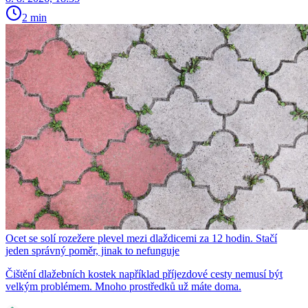
2 min
Ocet se solí rozežere plevel mezi dlaždicemi za 12 hodin. Stačí
jeden správný poměr, jinak to nefunguje
Čištění dlažebních kostek například příjezdové cesty nemusí být
velkým problémem. Mnoho prostředků už máte doma.