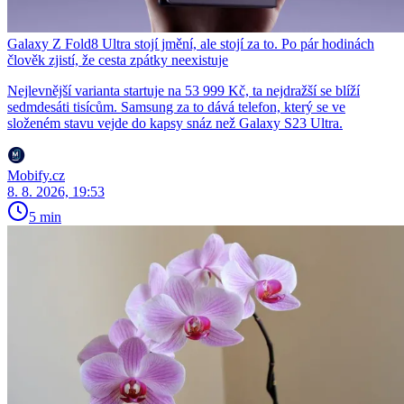
Galaxy Z Fold8 Ultra stojí jmění, ale stojí za to. Po pár hodinách
člověk zjistí, že cesta zpátky neexistuje
Nejlevnější varianta startuje na 53 999 Kč, ta nejdražší se blíží
sedmdesáti tisícům. Samsung za to dává telefon, který se ve
složeném stavu vejde do kapsy snáz než Galaxy S23 Ultra.
Mobify.cz
8. 8. 2026, 19:53
5 min