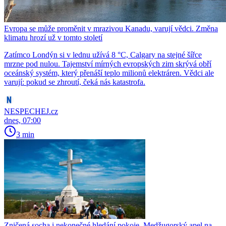
Evropa se může proměnit v mrazivou Kanadu, varují vědci. Změna
klimatu hrozí už v tomto století
Zatímco Londýn si v lednu užívá 8 °C, Calgary na stejné šířce
mrzne pod nulou. Tajemství mírných evropských zim skrývá obří
oceánský systém, který přenáší teplo milionů elektráren. Vědci ale
varují: pokud se zhroutí, čeká nás katastrofa.
NESPECHEJ.cz
dnes, 07:00
3 min
Zničená socha i nekonečné hledání pokoje. Medžugorský apel na