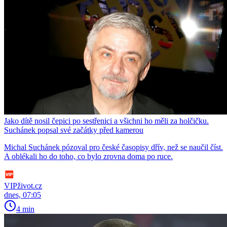
Jako dítě nosil čepici po sestřenici a všichni ho měli za holčičku.
Suchánek popsal své začátky před kamerou
Michal Suchánek pózoval pro české časopisy dřív, než se naučil číst.
A oblékali ho do toho, co bylo zrovna doma po ruce.
VIPživot.cz
dnes, 07:05
4 min