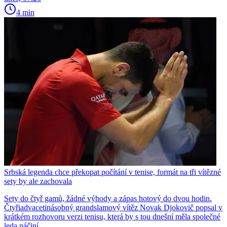
4 min
Srbská legenda chce překopat počítání v tenise, formát na tři vítězné
sety by ale zachovala
Sety do čtyř gamů, žádné výhody a zápas hotový do dvou hodin.
Čtyřiadvacetinásobný grandslamový vítěz Novak Djokovič popsal v
krátkém rozhovoru verzi tenisu, která by s tou dnešní měla společné
leda náčiní.