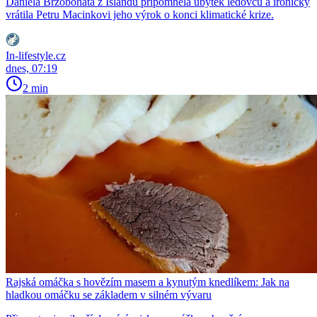
Daniela Brzobohatá z Islandu připomněla úbytek ledovců a ironicky
vrátila Petru Macinkovi jeho výrok o konci klimatické krize.
In-lifestyle.cz
dnes, 07:19
2 min
Rajská omáčka s hovězím masem a kynutým knedlíkem: Jak na
hladkou omáčku se základem v silném vývaru