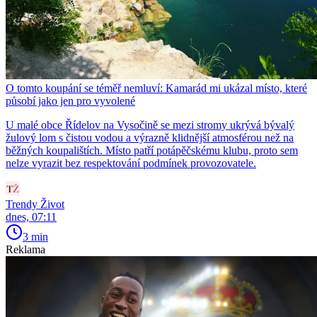
O tomto koupání se téměř nemluví: Kamarád mi ukázal místo, které
působí jako jen pro vyvolené
U malé obce Řídelov na Vysočině se mezi stromy ukrývá bývalý
žulový lom s čistou vodou a výrazně klidnější atmosférou než na
běžných koupalištích. Místo patří potápěčskému klubu, proto sem
nelze vyrazit bez respektování podmínek provozovatele.
Trendy Život
dnes, 07:11
3 min
Reklama