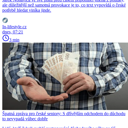
ale důležitější než samotná provokace je to, co text vypovídá o české
potřebě hledat viníka jinde.
In-lifestyle.cz
dnes, 07:21
3 min
Špatná zpráva pro české seniory: S dřívějším odchodem do důchodu
to nevypadá vůbec dobře