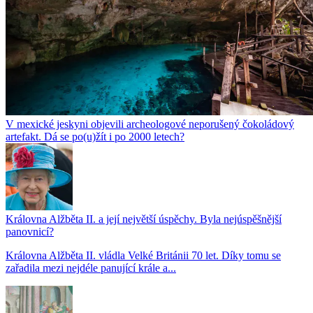
V mexické jeskyni objevili archeologové neporušený čokoládový
artefakt. Dá se po(u)žít i po 2000 letech?
Královna Alžběta II. a její největší úspěchy. Byla nejúspěšnější
panovnicí?
Královna Alžběta II. vládla Velké Británii 70 let. Díky tomu se
zařadila mezi nejdéle panující krále a...