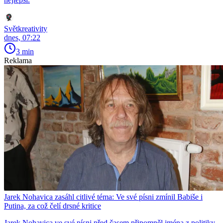
Světkreativity
dnes, 07:22
3 min
Reklama
Jarek Nohavica zasáhl citlivé téma: Ve své písni zmínil Babiše i
Putina, za což čelí drsné kritice
Jarek Nohavica ve své písni před časem připomněl jména z politiky,