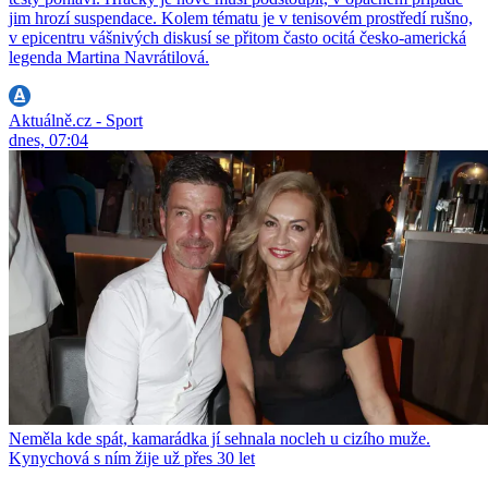
jim hrozí suspendace. Kolem tématu je v tenisovém prostředí rušno,
v epicentru vášnivých diskusí se přitom často ocitá česko-americká
legenda Martina Navrátilová.
Aktuálně.cz - Sport
dnes, 07:04
Neměla kde spát, kamarádka jí sehnala nocleh u cizího muže.
Kynychová s ním žije už přes 30 let