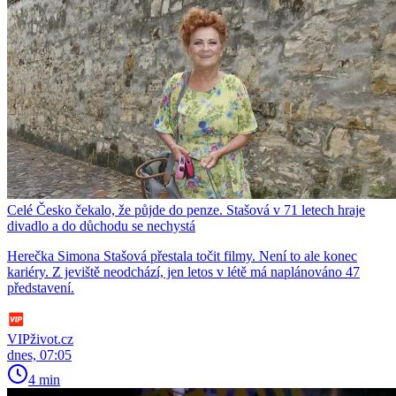
Celé Česko čekalo, že půjde do penze. Stašová v 71 letech hraje
divadlo a do důchodu se nechystá
Herečka Simona Stašová přestala točit filmy. Není to ale konec
kariéry. Z jeviště neodchází, jen letos v létě má naplánováno 47
představení.
VIPživot.cz
dnes, 07:05
4 min