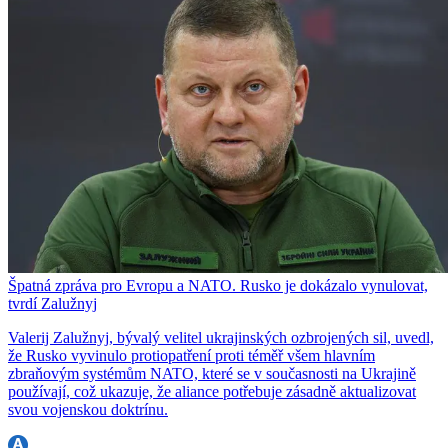
Špatná zpráva pro Evropu a NATO. Rusko je dokázalo vynulovat,
tvrdí Zalužnyj
Valerij Zalužnyj, bývalý velitel ukrajinských ozbrojených sil, uvedl,
že Rusko vyvinulo protiopatření proti téměř všem hlavním
zbraňovým systémům NATO, které se v současnosti na Ukrajině
používají, což ukazuje, že aliance potřebuje zásadně aktualizovat
svou vojenskou doktrínu.