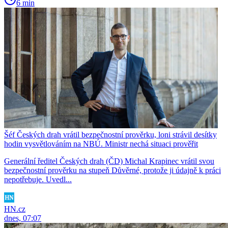
6 min
Šéf Českých drah vrátil bezpečnostní prověrku, loni strávil desítky
hodin vysvětlováním na NBÚ. Ministr nechá situaci prověřit
Generální ředitel Českých drah (ČD) Michal Krapinec vrátil svou
bezpečnostní prověrku na stupeň Důvěrné, protože ji údajně k práci
nepotřebuje. Uvedl...
HN.cz
dnes, 07:07