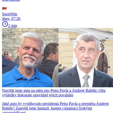
SportWin
dnes, 07:26
2 min
Navrhli jsme auta na míru pro Petra Pavla a Andreje Babiše: Oba
výsledky dokonale opovídají jejich povahám
Jaké auto by vystihovalo prezidenta Petra Pavla a premiéra Andreje
Babiše? Zapojili jsme fantazii, humor i inspiraci českými
automobilkami.