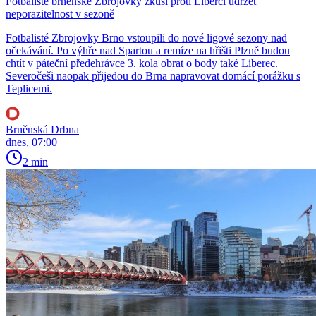
Fotbalisté brněnské Zbrojovky zkusí proti Liberci udržet
neporazitelnost v sezoně
Fotbalisté Zbrojovky Brno vstoupili do nové ligové sezony nad
očekávání. Po výhře nad Spartou a remíze na hřišti Plzně budou
chtít v páteční předehrávce 3. kola obrat o body také Liberec.
Severočeši naopak přijedou do Brna napravovat domácí porážku s
Teplicemi.
Brněnská Drbna
dnes, 07:00
2 min