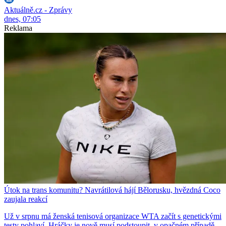
Aktuálně.cz - Zprávy
dnes, 07:05
Reklama
Útok na trans komunitu? Navrátilová hájí Bělorusku, hvězdná Coco
zaujala reakcí
Už v srpnu má ženská tenisová organizace WTA začít s genetickými
testy pohlaví. Hráčky je nově musí podstoupit, v opačném případě