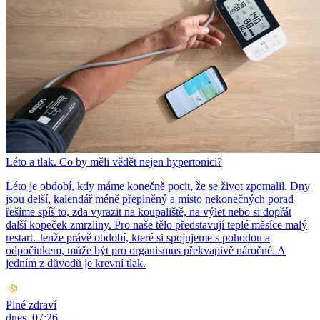
Léto a tlak. Co by měli vědět nejen hypertonici?
Léto je období, kdy máme konečně pocit, že se život zpomalil. Dny
jsou delší, kalendář méně přeplněný a místo nekonečných porad
řešíme spíš to, zda vyrazit na koupaliště, na výlet nebo si dopřát
další kopeček zmrzliny. Pro naše tělo představují teplé měsíce malý
restart. Jenže právě období, které si spojujeme s pohodou a
odpočinkem, může být pro organismus překvapivě náročné. A
jedním z důvodů je krevní tlak.
Plné zdraví
dnes, 07:26