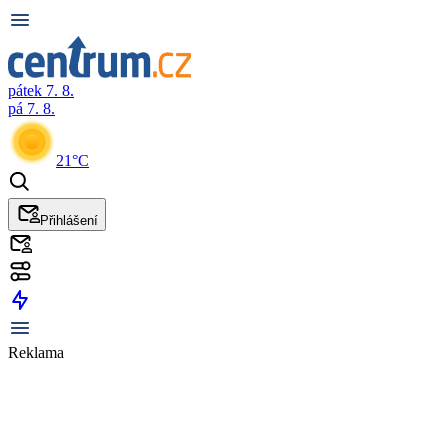
pátek 7. 8.
pá 7. 8.
21°C
Přihlášení
Reklama