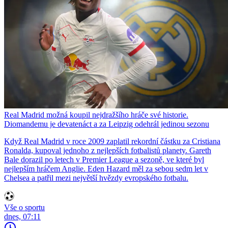
Real Madrid možná koupil nejdražšího hráče své historie.
Diomandemu je devatenáct a za Leipzig odehrál jedinou sezonu
Když Real Madrid v roce 2009 zaplatil rekordní částku za Cristiana
Ronalda, kupoval jednoho z nejlepších fotbalistů planety. Gareth
Bale dorazil po letech v Premier League a sezoně, ve které byl
nejlepším hráčem Anglie. Eden Hazard měl za sebou sedm let v
Chelsea a patřil mezi největší hvězdy evropského fotbalu.
Vše o sportu
dnes, 07:11