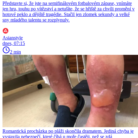
Představte si, že jste na semifinálovém fotbalovém zápase, vnímáte
jen hru, touhu po vítězství a netušíte, že se hřiště za chvíli promění v
hotové peklo a dějiště tragédie. Stačil jen zlomek sekundy a velké
sny mladého talentu se rozplynuly.
Asianstyle
dnes, 07:15
2 min
Romantická procházka po pláži skončila dramatem. Jediná chyba je
vystavila nebezpečí, které číhá u moře častěji, než se zdá