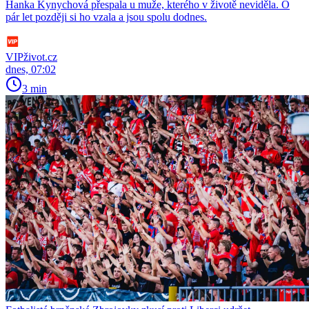
Hanka Kynychová přespala u muže, kterého v životě neviděla. O
pár let později si ho vzala a jsou spolu dodnes.
VIPživot.cz
dnes, 07:02
3 min