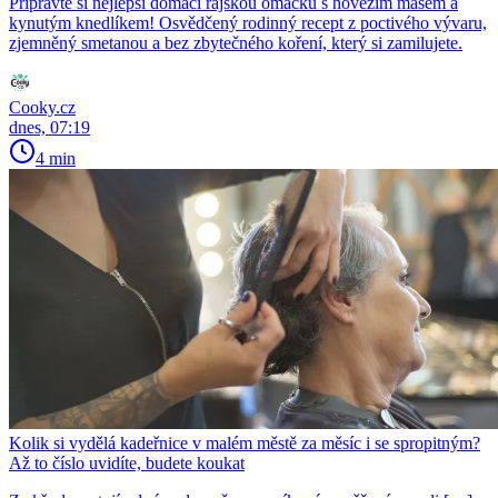
Připravte si nejlepší domácí rajskou omáčku s hovězím masem a
kynutým knedlíkem! Osvědčený rodinný recept z poctivého vývaru,
zjemněný smetanou a bez zbytečného koření, který si zamilujete.
Cooky.cz
dnes, 07:19
4 min
Kolik si vydělá kadeřnice v malém městě za měsíc i se spropitným?
Až to číslo uvidíte, budete koukat