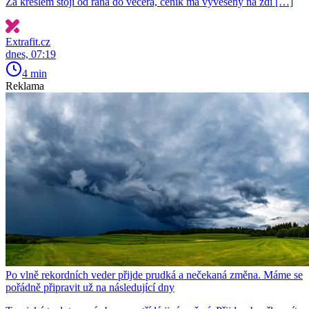
Za křeslem stojí od rána do večera, ceník má vyvěšený na zdi […]
Extrafit.cz
dnes, 07:19
4 min
Reklama
Po vlně rekordních veder přijde prudká a nečekaná změna. Máme se
pořádně připravit už na následující dny