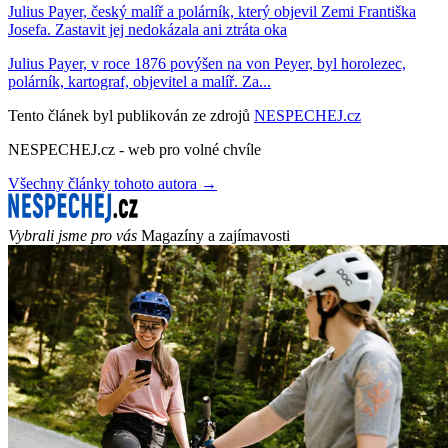
Julius Payer, český malíř a polárník, který objevil Zemi Františka
Josefa. Zastavit jej nedokázala ani ztráta oka
Julius Payer, v roce 1876 povýšen na von Peyer, byl horolezec,
polárník, kartograf, objevitel a malíř. Za...
Tento článek byl publikován ze zdrojů
NESPECHEJ.cz
NESPECHEJ.cz - web pro volné chvíle
Všechny články tohoto autora →
Vybrali jsme pro vás
Magazíny a zajímavosti