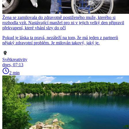
Žena se zamilovala do zdravotně postiženého muže, kterého si
rozhodla vzít. Nastávající manžel pro ni v jejich velký den připravil
překvapení, které vhání slzy do očí
Pokud je láska ta pravá, nezáleží na tom, že má jeden z partnerů
nějaký zdravotní problém. Je milován takový, jaký je.
Světkreativity
dnes, 07:13
2 min