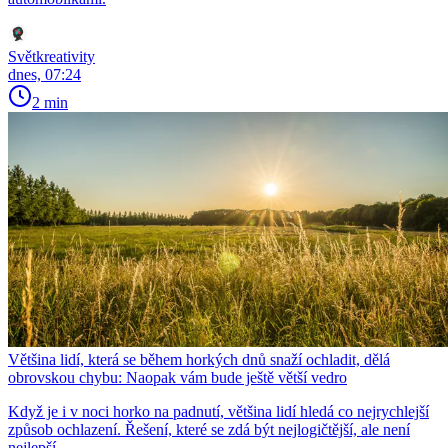
Světkreativity
dnes, 07:24
2 min
Většina lidí, která se během horkých dnů snaží ochladit, dělá
obrovskou chybu: Naopak vám bude ještě větší vedro
Když je i v noci horko na padnutí, většina lidí hledá co nejrychlejší
způsob ochlazení. Řešení, které se zdá být nejlogičtější, ale není
nejlepší.