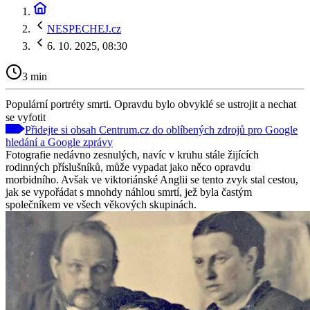
NESPECHEJ.cz
6. 10. 2025, 08:30
3 min
Populární portréty smrti. Opravdu bylo obvyklé se ustrojit a nechat
se vyfotit
Přidejte si obsah Centrum.cz do oblíbených zdrojů pro Google
hledání a Google zprávy
Fotografie nedávno zesnulých, navíc v kruhu stále žijících
rodinných příslušníků, může vypadat jako něco opravdu
morbidního. Avšak ve viktoriánské Anglii se tento zvyk stal cestou,
jak se vypořádat s mnohdy náhlou smrtí, jež byla častým
společníkem ve všech věkových skupinách.