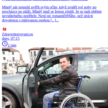
Mladý pár nemohl uvěřit svým očím, když uviděl své nohy po
procházce po pláži. Mladý muž se ženou zjistili, že se stali obětmi
neviditelného nepřítele. Není nic romantičtějšího, než strávit
dovolenou s milovanou osobou [...]...
Zdravestravovani.eu
dnes, 07:15
2 min