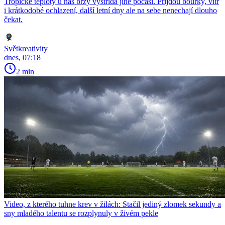
Tropické teploty u nás brzy vystřídá jiné počasí. Přijdou bouřky, vítr
i krátkodobé ochlazení, další letní dny ale na sebe nenechají dlouho
čekat.
Světkreativity
dnes, 07:18
2 min
Video, z kterého tuhne krev v žilách: Stačil jediný zlomek sekundy a
sny mladého talentu se rozplynuly v živém pekle