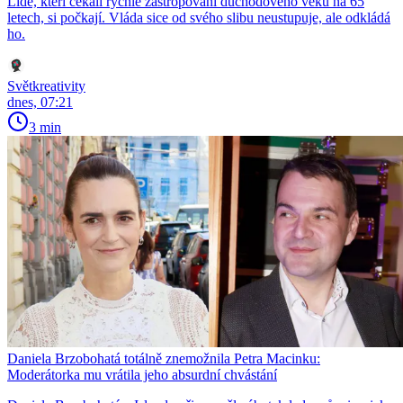
Lidé, kteří čekali rychlé zastropování důchodového věku na 65
letech, si počkají. Vláda sice od svého slibu neustupuje, ale odkládá
ho.
Světkreativity
dnes, 07:21
3 min
Daniela Brzobohatá totálně znemožnila Petra Macinku:
Moderátorka mu vrátila jeho absurdní chvástání