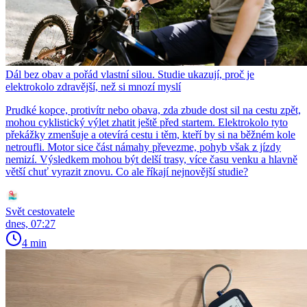
Dál bez obav a pořád vlastní silou. Studie ukazují, proč je
elektrokolo zdravější, než si mnozí myslí
Prudké kopce, protivítr nebo obava, zda zbude dost sil na cestu zpět,
mohou cyklistický výlet zhatit ještě před startem. Elektrokolo tyto
překážky zmenšuje a otevírá cestu i těm, kteří by si na běžném kole
netroufli. Motor sice část námahy převezme, pohyb však z jízdy
nemizí. Výsledkem mohou být delší trasy, více času venku a hlavně
větší chuť vyrazit znovu. Co ale říkají nejnovější studie?
Svět cestovatele
dnes, 07:27
4 min