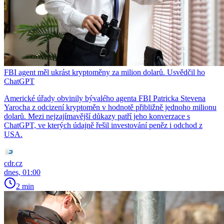
FBI agent měl ukrást kryptoměny za milion dolarů. Usvědčil ho
ChatGPT
Americké úřady obvinily bývalého agenta FBI Patricka Stevena
Yarocha z odcizení kryptoměn v hodnotě přibližně jednoho milionu
dolarů. Mezi nejzajímavější důkazy patří jeho konverzace s
ChatGPT, ve kterých údajně řešil investování peněz i odchod z
USA.
cdr.cz
dnes, 01:00
2 min