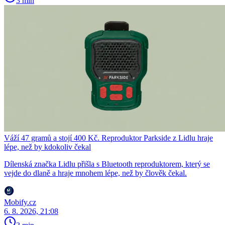
3 min
Váží 47 gramů a stojí 400 Kč. Reproduktor Parkside z Lidlu hraje
lépe, než by kdokoliv čekal
Dílenská značka Lidlu přišla s Bluetooth reproduktorem, který se
vejde do dlaně a hraje mnohem lépe, než by člověk čekal.
Mobify.cz
6. 8. 2026, 21:08