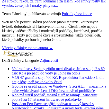
Za širokou řekou, za třemi loukami a za lesem, kde smrky rostly tak
vysoko, že se jich i mraky ptaly na...
Tento článek byl publikován ze zdrojů
Pohádky bez konce
Web nabízí pestrou sbírku pohádek plnou fantazie, kouzelných
bytostí, dobrodružství i laskavého humoru. Čtenáři zde najdou
klasicky laděné příběhy i modernější pohádky, které baví, poučí a
inspirují. Texty jsou psané čtivě a srozumitelně, takže potěší děti,
které pohádky poslouchají nebo čtou...
Všechny články tohoto autora →
Další články z kategorie
Zajímavosti
89 dronů se v Sydney zřítilo mezi diváky. Jeden stojí přes 60
tisíc Kč a po pádu do vody je úplně na odpis
Váží 47 gramů a stojí 400 Kč. Reproduktor Parkside z Lidlu
hraje lépe, než by kdokoliv čekal
Google se usadil přímo ve Windows. Stačí ALT + mezerník a
máte vyhledávání, Lens i Disk bez otevření prohlížeče
Kdo má starší počítač, možná si už nezahraje. Minecraft
poprvé za 17 let mění hardwarové požadavky
Prezident Petr Pavel se přijel podívat na nový kostel v
Neratovicích. Vzniká 3D tiskem a uvnitř bude lezecká stěna