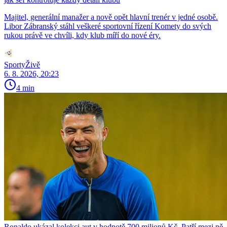
Majitel, generální manažer a nově opět hlavní trenér v jedné osobě.
Libor Zábranský stáhl veškeré sportovní řízení Komety do svých
rukou právě ve chvíli, kdy klub míří do nové éry.
SportyŽivě
6. 8. 2026, 20:23
4 min
Ronaldo ukázal kolekci aut v hodnotě 700 milionů Kč. Patří mezi ně