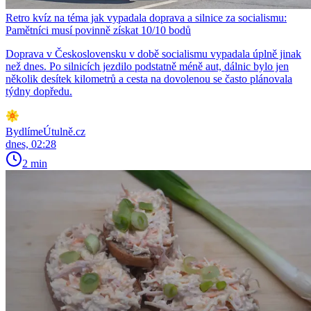
Retro kvíz na téma jak vypadala doprava a silnice za socialismu:
Pamětníci musí povinně získat 10/10 bodů
Doprava v Československu v době socialismu vypadala úplně jinak
než dnes. Po silnicích jezdilo podstatně méně aut, dálnic bylo jen
několik desítek kilometrů a cesta na dovolenou se často plánovala
týdny dopředu.
BydlímeÚtulně.cz
dnes, 02:28
2 min