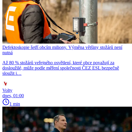
Defektoskopie šetří obcím miliony. Výměna většiny stožárů není
nutná
Až 80 % stožárů veřejného osvětlení, které obce považují za
dosloužilé, může podle měření společnosti ČEZ ESL bezpečně
sloužit i…
Volty
dnes, 01:00
1 min