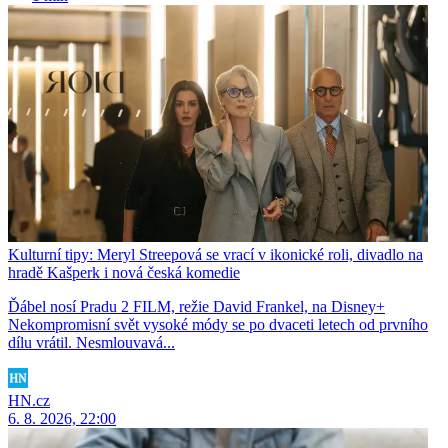
Kulturní tipy: Meryl Streepová se vrací v ikonické roli, divadlo na
hradě Kašperk i nová česká komedie
Ďábel nosí Pradu 2 FILM, režie David Frankel, na Disney+
Nekompromisní svět vysoké módy se po dvaceti letech od prvního
dílu vrátil. Nesmlouvavá...
HN.cz
6. 8. 2026, 22:00