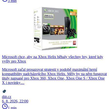
3 min
Microsoft chce, aby na Xbox Helix běhaly všechny hry, které kdy
vyšly pro Xbox
Microsoft začal prosazovat strategii v podobě maximální herní
kompatibility nadcházejícího Xbox Helix. Měly by na něm fungovat
tituly napsané pro Xbox 360, Xbox One, Xbox One S / Xbox One
X i novinky…
diit.cz
6. 8. 2026, 22:00
1 min