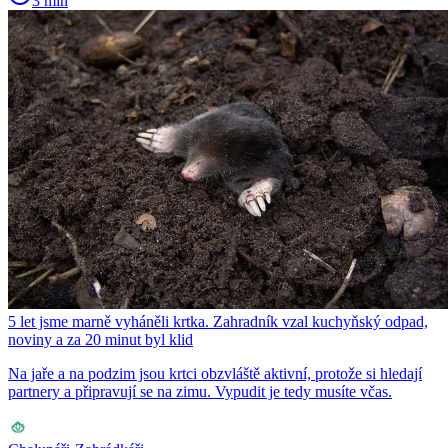
3 min
5 let jsme marně vyháněli krtka. Zahradník vzal kuchyňský odpad,
noviny a za 20 minut byl klid
Na jaře a na podzim jsou krtci obzvláště aktivní, protože si hledají
partnery a připravují se na zimu. Vypudit je tedy musíte včas.