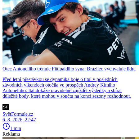
Otec Antonelliho trénuje Fittipaldiho syna: Brazilec vychvaluje lídra
Před letní přestávkou se dynamika boje o titul v posledních
závodních víkendech otočila ve prospěch Andrey Kimiho
Antonelliho. Ital dokáže pravidelně zajíždět výsledky a sbírat
důležité body, které mohou v součtu na konci sezony rozhodnout.
SvětFormule.cz
6. 8. 2026, 22:47
1 min
Reklama