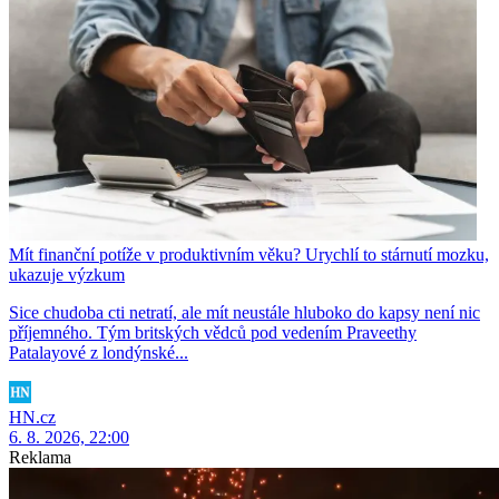
Mít finanční potíže v produktivním věku? Urychlí to stárnutí mozku,
ukazuje výzkum
Sice chudoba cti netratí, ale mít neustále hluboko do kapsy není nic
příjemného. Tým britských vědců pod vedením Praveethy
Patalayové z londýnské...
HN.cz
6. 8. 2026, 22:00
Reklama