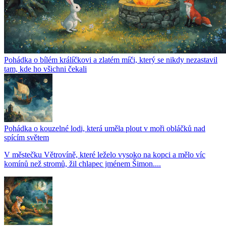
Pohádka o bílém králíčkovi a zlatém míči, který se nikdy nezastavil
tam, kde ho všichni čekali
Pohádka o kouzelné lodi, která uměla plout v moři obláčků nad
spícím světem
V městečku Větrovíně, které leželo vysoko na kopci a mělo víc
komínů než stromů, žil chlapec jménem Šimon....