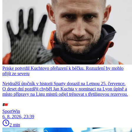
Priske potvrdil Kuchtovo přeřazení k béčku. Rozuzlení by mohlo
přijít ze severu
Nejdražší útočník v historii Sparty dorazil na Letnou 25. července.
O deset dní později chyběl Jan Kuchta v nominaci na Lyon úplně a
místo přípravy na Ligu mistrů odjel trénovat s třetiligovou rezervou.
SportWin
6. 8. 2026, 23:39
2 min