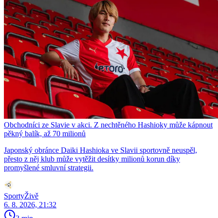
Obchodníci ze Slavie v akci. Z nechtěného Hashioky může kápnout
pěkný balík, až 70 milionů
Japonský obránce Daiki Hashioka ve Slavii sportovně neuspěl,
přesto z něj klub může vytěžit desítky milionů korun díky
promyšlené smluvní strategii.
SportyŽivě
6. 8. 2026, 21:32