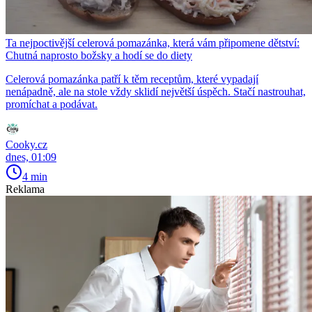
Ta nejpoctivější celerová pomazánka, která vám připomene dětství:
Chutná naprosto božsky a hodí se do diety
Celerová pomazánka patří k těm receptům, které vypadají
nenápadně, ale na stole vždy sklidí největší úspěch. Stačí nastrouhat,
promíchat a podávat.
Cooky.cz
dnes, 01:09
4 min
Reklama