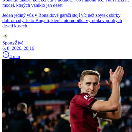
model, kterých vzniklo jen deset
Jeden jediný vůz v Ronaldově garáži stojí víc než zbytek sbírky
dohromady. Je to Bugatti, které automobilka vyrobila v pouhých
deseti kusech.
SportyŽivě
6. 8. 2026, 20:16
4 min