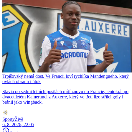
Trpišovský nemá dost. Ve Francii loví rychlíka Mandengueho, který
ovládá obranu i útok
Slavia po sedmi letních posilách míří znovu do Francie, tentokrát po
dvacetiletém Kamerunci z Auxerre, který ve třetí lize střílel góly i
bránil jako wingback.
SportyŽivě
6. 8. 2026, 22:05