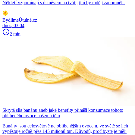
Někteří vzpomínají s úsměvem na tváři, jiní by raději zapomněli.
BydlímeÚtulně.cz
dnes, 03:04
2 min
Skrytá síla banánu aneb jaké benefity přináší konzumace tohoto
oblíbeného ovoce našemu tělu
Banány jsou celosvětově nejoblíbenějším ovocem, ve světě se jich
vypěstuje ročně přes 145 milionů tun. Důvodů, proč byste je měli