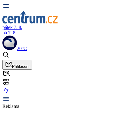
pátek 7. 8.
pá 7. 8.
20°C
Přihlášení
Reklama