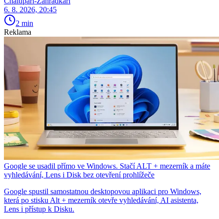
Chalupáři-Zahrádkáři
6. 8. 2026, 20:45
2 min
Reklama
Google se usadil přímo ve Windows. Stačí ALT + mezerník a máte
vyhledávání, Lens i Disk bez otevření prohlížeče
Google spustil samostatnou desktopovou aplikaci pro Windows,
která po stisku Alt + mezerník otevře vyhledávání, AI asistenta,
Lens i přístup k Disku.