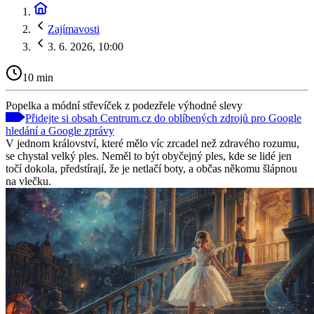
Zajímavosti
3. 6. 2026, 10:00
10 min
Popelka a módní střevíček z podezřele výhodné slevy
Přidejte si obsah Centrum.cz do oblíbených zdrojů pro Google
hledání a Google zprávy
V jednom království, které mělo víc zrcadel než zdravého rozumu,
se chystal velký ples. Neměl to být obyčejný ples, kde se lidé jen
točí dokola, předstírají, že je netlačí boty, a občas někomu šlápnou
na vlečku.