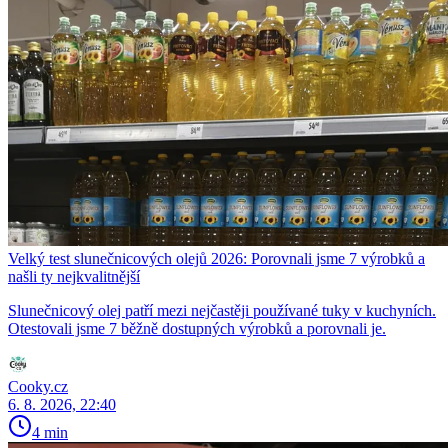
Velký test slunečnicových olejů 2026: Porovnali jsme 7 výrobků a
našli ty nejkvalitnější
Slunečnicový olej patří mezi nejčastěji používané tuky v kuchyních.
Otestovali jsme 7 běžně dostupných výrobků a porovnali je.
Cooky.cz
6. 8. 2026, 22:40
4 min