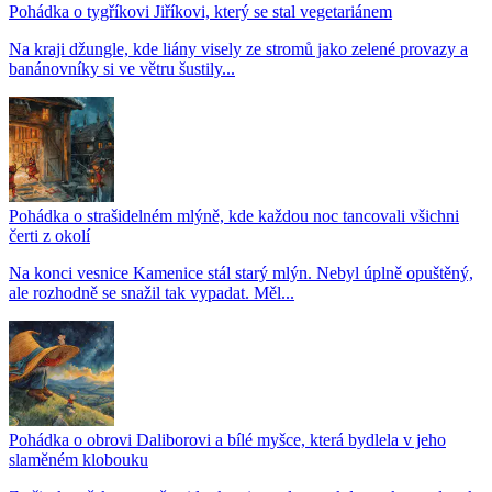
Pohádka o tygříkovi Jiříkovi, který se stal vegetariánem
Na kraji džungle, kde liány visely ze stromů jako zelené provazy a
banánovníky si ve větru šustily...
Pohádka o strašidelném mlýně, kde každou noc tancovali všichni
čerti z okolí
Na konci vesnice Kamenice stál starý mlýn. Nebyl úplně opuštěný,
ale rozhodně se snažil tak vypadat. Měl...
Pohádka o obrovi Daliborovi a bílé myšce, která bydlela v jeho
slaměném klobouku