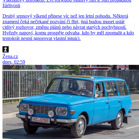
žárlivosti
Druhý srpnový víkend přinese víc než jen letní pohodu. Některá
znamení čeká nečekané pozvání či flirt, jiná budou muset ustát
citlivý rozhovor, změnu plánů nebo návrat starých pochybností.
Hvězdy napoví, komu prospěje odvaha, kdo by měl zpomalit a kdo
tentokrát nesmí ignorovat vlastní intuici.
Žena.cz
dnes, 02:59