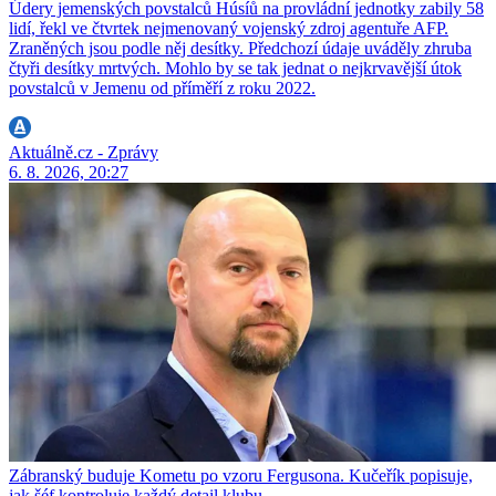
Údery jemenských povstalců Húsíů na provládní jednotky zabily 58
lidí, řekl ve čtvrtek nejmenovaný vojenský zdroj agentuře AFP.
Zraněných jsou podle něj desítky. Předchozí údaje uváděly zhruba
čtyři desítky mrtvých. Mohlo by se tak jednat o nejkrvavější útok
povstalců v Jemenu od příměří z roku 2022.
Aktuálně.cz - Zprávy
6. 8. 2026, 20:27
Zábranský buduje Kometu po vzoru Fergusona. Kučeřík popisuje,
jak šéf kontroluje každý detail klubu