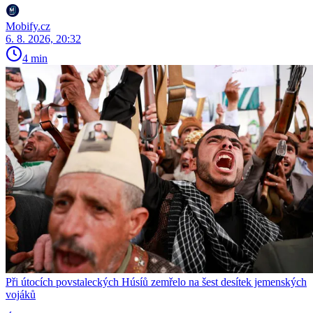
Mobify.cz
6. 8. 2026, 20:32
4 min
Při útocích povstaleckých Húsíů zemřelo na šest desítek jemenských
vojáků