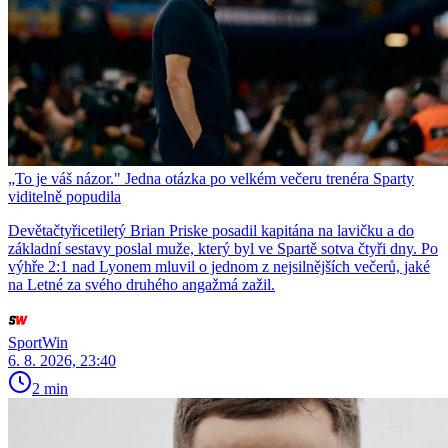
„To je váš názor." Jedna otázka po velkém večeru trenéra Sparty
viditelně popudila
Devětačtyřicetiletý Brian Priske posadil kapitána na lavičku a do
základní sestavy poslal muže, který byl ve Spartě sotva čtyři dny. Po
výhře 2:1 nad Lyonem mluvil o jednom z nejsilnějších večerů, jaké
na Letné za svého druhého angažmá zažil.
SportWin
6. 8. 2026, 23:40
2 min