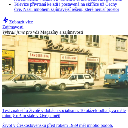
Televize přivrtaná ke zdi i postavená na skříňce už Čechy
štve. Našli mnohem zajímavější řešení, které neruší prostor
Zobrazit více
Zajímavosti
Vybrali jsme pro vás
Magazíny a zajímavosti
Test znalostí o životě v dobách socialismu: 10 otázek odhalí, za máte
minulý režim stále v živé paměti
Život v Československu před rokem 1989 měl mnoho podob.