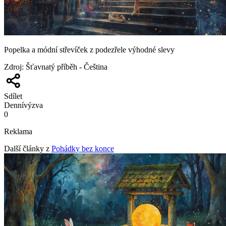
Popelka a módní střevíček z podezřele výhodné slevy
Zdroj
:
Šťavnatý příběh - Čeština
Sdílet
Denní
výzva
0
Reklama
Další články z
Pohádky bez konce