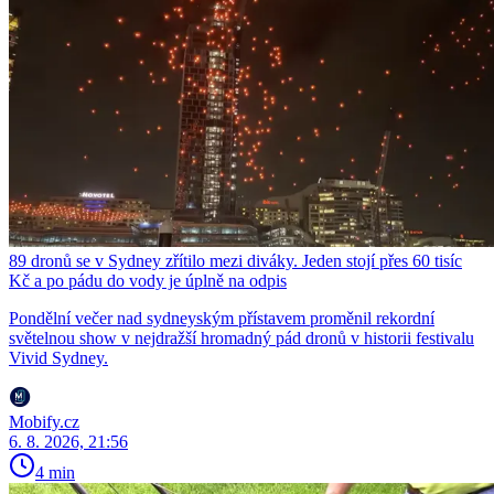
89 dronů se v Sydney zřítilo mezi diváky. Jeden stojí přes 60 tisíc
Kč a po pádu do vody je úplně na odpis
Pondělní večer nad sydneyským přístavem proměnil rekordní
světelnou show v nejdražší hromadný pád dronů v historii festivalu
Vivid Sydney.
Mobify.cz
6. 8. 2026, 21:56
4 min