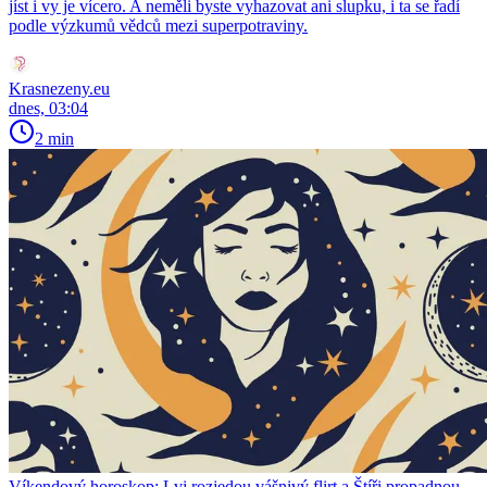
jíst i vy je vícero. A neměli byste vyhazovat ani slupku, i ta se řadí
podle výzkumů vědců mezi superpotraviny.
Krasnezeny.eu
dnes, 03:04
2 min
Víkendový horoskop: Lvi rozjedou vášnivý flirt a Štíři propadnou