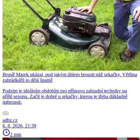
Brusíř Marek ukázal, pod jakým úhlem brousit nůž sekačky. Většina
zahrádkářů to dělá špatně
Podzim je ideálním obdobím pro přípravu zahradní techniky na
příští sezonu. Začít je dobré u sekačky, kterou je třeba důkladně
nabrousit.
adbz.cz
6. 8. 2026, 21:39
2 min