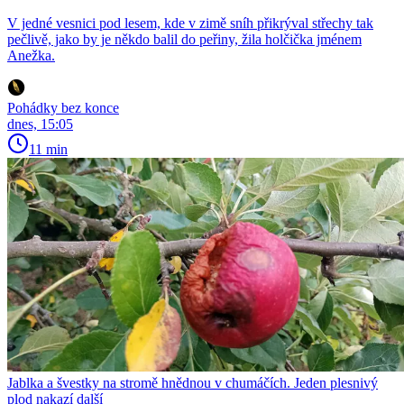
V jedné vesnici pod lesem, kde v zimě sníh přikrýval střechy tak
pečlivě, jako by je někdo balil do peřiny, žila holčička jménem
Anežka.
Pohádky bez konce
dnes, 15:05
11 min
Jablka a švestky na stromě hnědnou v chumáčích. Jeden plesnivý
plod nakazí další