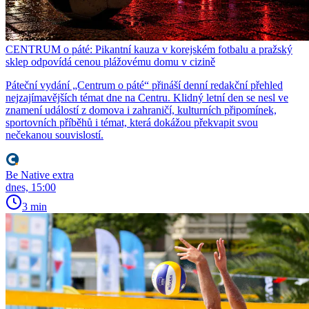
CENTRUM o páté: Pikantní kauza v korejském fotbalu a pražský
sklep odpovídá cenou plážovému domu v cizině
Páteční vydání „Centrum o páté“ přináší denní redakční přehled
nejzajímavějších témat dne na Centru. Klidný letní den se nesl ve
znamení událostí z domova i zahraničí, kulturních připomínek,
sportovních příběhů i témat, která dokážou překvapit svou
nečekanou souvislostí.
Be Native extra
dnes, 15:00
3 min