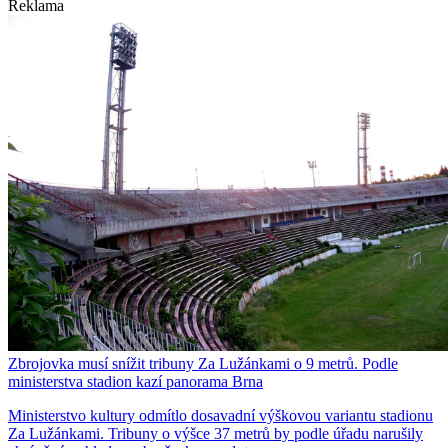
Reklama
Zbrojovka musí snížit tribuny Za Lužánkami o 9 metrů. Podle
ministerstva stadion kazí panorama Brna
Ministerstvo kultury odmítlo dosavadní výškovou variantu stadionu
Za Lužánkami. Tribuny o výšce 37 metrů by podle úřadu narušily