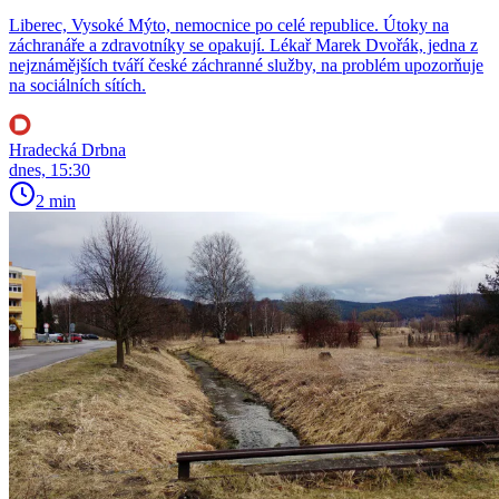
Liberec, Vysoké Mýto, nemocnice po celé republice. Útoky na
záchranáře a zdravotníky se opakují. Lékař Marek Dvořák, jedna z
nejznámějších tváří české záchranné služby, na problém upozorňuje
na sociálních sítích.
Hradecká Drbna
dnes, 15:30
2 min