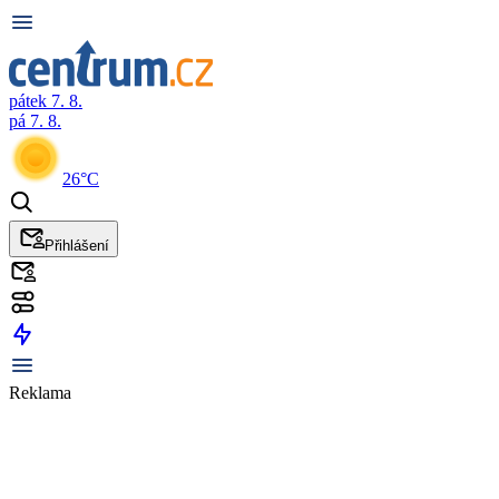
pátek 7. 8.
pá 7. 8.
26°C
Přihlášení
Reklama