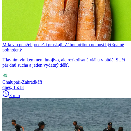
Mrkev a petržel po dešti praskají. Záhon přitom nemusí být špatně
pohnojený
Hlavním viníkem není hnojivo, ale rozkolísaná vláha v půdě. Stačí
pár dnů sucha a jeden vydatný déšť.
Chalupáři-Zahrádkáři
dnes, 15:18
3 min