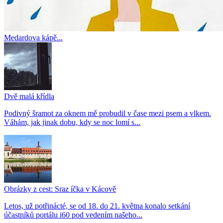
Medardova kápě...
Dvě malá křídla
Podivný šramot za oknem mě probudil v čase mezi psem a vlkem.
Váhám, jak jinak dobu, kdy se noc lomí s...
Obrázky z cest: Sraz íčka v Kácově
Letos, už potřinácté, se od 18. do 21. května konalo setkání
účastníků portálu i60 pod vedením našeho...