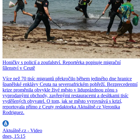
Honičky s policií a zoufalství. Reportérka popisuje migrační
šílenství v Ceutě
Více než 70 tisíc migrantů překročilo během jediného dne hranice
španělské enklávy Ceuta na severoafrickém pobřeží. Bezprecedentní
krize proměnila obvykle živé město v liduprázdnou zónu s
vyprodanými obchody, zavřenými restauracemi a desítkami tisíc
vyděšených obyvatel. O tom, jak se město vyrovnává s krizí,
reportovala přímo z Ceuty redaktorka Aktuálně.cz Veronika
Rodriguez.
Aktuálně.cz - Video
dnes, 15:15