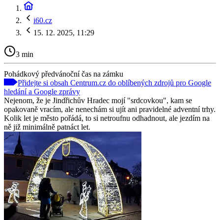
i60.cz
15. 12. 2025, 11:29
3 min
Pohádkový předvánoční čas na zámku
Přidejte si obsah Centrum.cz do oblíbených zdrojů pro Google
hledání a Google zprávy
Nejenom, že je Jindřichův Hradec mojí "srdcovkou", kam se
opakovaně vracím, ale nenechám si ujít ani pravidelné adventní trhy.
Kolik let je město pořádá, to si netroufnu odhadnout, ale jezdím na
ně již minimálně patnáct let.