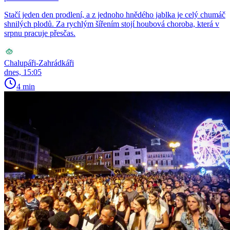
Stačí jeden den prodlení, a z jednoho hnědého jablka je celý chumáč
shnilých plodů. Za rychlým šířením stojí houbová choroba, která v
srpnu pracuje přesčas.
Chalupáři-Zahrádkáři
dnes, 15:05
4 min