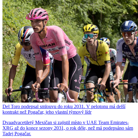
Del Toro podepsal smlouvu do roku 2031. V pelotonu má delší
kontrakt než Pogačar, jeho vlastní týmový lídr
Dvaadvacetiletý Mexičan si zajistil místo v UAE Team Emirates-
XRG až do konce sezony 2031, o rok déle, než má podepsáno sám
Tadej Pogačar.