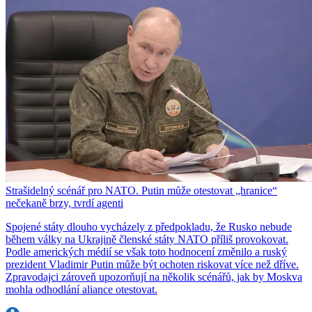
Strašidelný scénář pro NATO. Putin může otestovat „hranice“
nečekaně brzy, tvrdí agenti
Spojené státy dlouho vycházely z předpokladu, že Rusko nebude
během války na Ukrajině členské státy NATO příliš provokovat.
Podle amerických médií se však toto hodnocení změnilo a ruský
prezident Vladimir Putin může být ochoten riskovat více než dříve.
Zpravodajci zároveň upozorňují na několik scénářů, jak by Moskva
mohla odhodlání aliance otestovat.