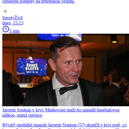
chráněné pohledy na brněnskou vedutu.
SportyŽivě
dnes, 15:13
3 min
Jaromír Soukup v krvi: Maskovaní muži ho napadli basebalovou
pálkou, nutná operace
Bývalý mediální magnát Jaromír Soukup (57) skončil v krvi poté, co