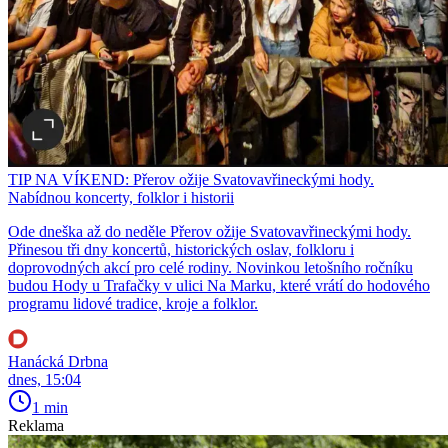
TIP NA VÍKEND: Přerov ožije Svatovavřineckými hody.
Nabídnou koncerty, folklor i historii
Ode dneška až do neděle Přerov ožije Svatovavřineckými hody.
Přinesou tři dny koncertů, historických oslav, folkloru i
doprovodných akcí pro celé rodiny. Novinkou letošního ročníku
budou Hody u Trafačky v ulici Na Marku, které vrátí do hodového
programu lidové tradice, kroje a folklor.
Hanácká Drbna
dnes, 15:04
1 min
Reklama