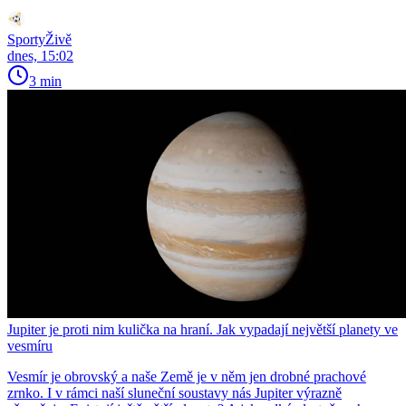
SportyŽivě
dnes, 15:02
3 min
Jupiter je proti nim kulička na hraní. Jak vypadají největší planety ve
vesmíru
Vesmír je obrovský a naše Země je v něm jen drobné prachové
zrnko. I v rámci naší sluneční soustavy nás Jupiter výrazně