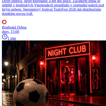
Deset umělců, deset trafostanic a pět dní práce. Začátkem srpna se
sídliště v brněnských Vinohradech proměnilo v originální galerii pod
širým nebem. Streetartový festival TrafoFest 2026 dal distribučním
domkům novou tvář.
Brněnská Drbna
dnes, 15:00
1 min