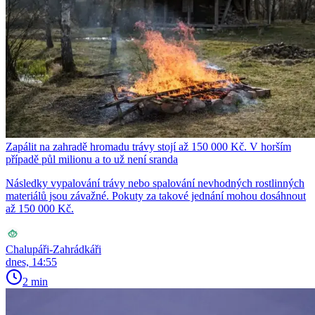
Zapálit na zahradě hromadu trávy stojí až 150 000 Kč. V horším
případě půl milionu a to už není sranda
Následky vypalování trávy nebo spalování nevhodných rostlinných
materiálů jsou závažné. Pokuty za takové jednání mohou dosáhnout
až 150 000 Kč.
Chalupáři-Zahrádkáři
dnes, 14:55
2 min