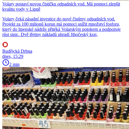
Volary postaví novou čističku odpadních vod. Má pomoci zlepšit
kvalitu vody v Lipně
Volary čeká zásadní investice do nové čistírny odpadních vod.
Projekt za 100 milionů korun má pomoci snížit množství fosforu,
který do lipenské nádrže přitéká Volarským potokem a podporuje
růst sinic. Dvě třetiny nákladů uhradí Jihočeský kraj.
Budějcká Drbna
dnes, 15:29
2 min