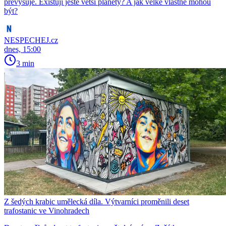
převyšuje. Existují ještě větší planety? A jak velké vlastně mohou
být?
NESPECHEJ.cz
dnes, 15:00
3 min
Z šedých krabic umělecká díla. Výtvarníci proměnili deset
trafostanic ve Vinohradech