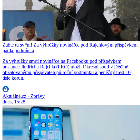
Zabte tu sv*ni! Za výhrůžky novinářce pod Rajchlovým příspěvkem
padla podmínka
Za výhrůžky smrtí novinářce na Facebooku pod příspěvkem
poslance Jindřicha Rajchla (PRO) uložil Okresní soud v Děčíně
obžalovanému přispěvateli půlroční podmínku a peněžitý trest 10
tisíc korun.
Aktuálně.cz - Zprávy
dnes, 15:28