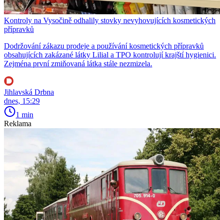
Kontroly na Vysočině odhalily stovky nevyhovujících kosmetických
přípravků
Dodržování zákazu prodeje a používání kosmetických přípravků
obsahujících zakázané látky Lilial a TPO kontrolují krajští hygienici.
Zejména první zmiňovaná látka stále nezmizela.
Jihlavská Drbna
dnes, 15:29
1 min
Reklama