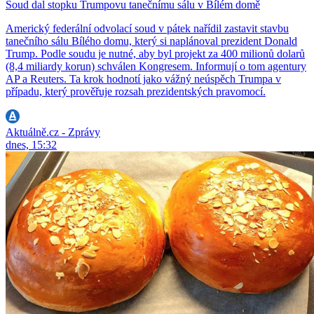
Soud dal stopku Trumpovu tanečnímu sálu v Bílém domě
Americký federální odvolací soud v pátek nařídil zastavit stavbu
tanečního sálu Bílého domu, který si naplánoval prezident Donald
Trump. Podle soudu je nutné, aby byl projekt za 400 milionů dolarů
(8,4 miliardy korun) schválen Kongresem. Informují o tom agentury
AP a Reuters. Ta krok hodnotí jako vážný neúspěch Trumpa v
případu, který prověřuje rozsah prezidentských pravomocí.
Aktuálně.cz - Zprávy
dnes, 15:32