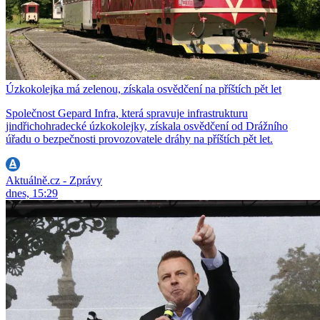
Úzkokolejka má zelenou, získala osvědčení na příštích pět let
Společnost Gepard Infra, která spravuje infrastrukturu
jindřichohradecké úzkokolejky, získala osvědčení od Drážního
úřadu o bezpečnosti provozovatele dráhy na příštích pět let.
Aktuálně.cz - Zprávy
dnes, 15:29