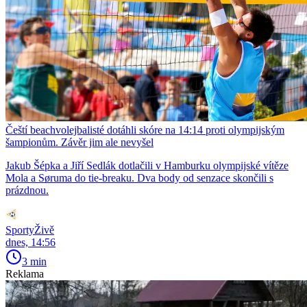
Čeští beachvolejbalisté dotáhli skóre na 14:14 proti olympijským
šampionům. Závěr jim ale nevyšel
Jakub Šépka a Jiří Sedlák dotlačili v Hamburku olympijské vítěze
Mola a Søruma do tie-breaku. Dva body od senzace skončili s
prázdnou.
SportyŽivě
dnes, 14:56
3 min
Reklama