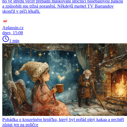
ho ve středu večer přepadli maskovaní útočníci basebalovou pálkou
a způsobili mu tržná poranění. Někdejší majitel TV Barrandov
skončil v péči lékařů.
Aplausin.cz
dnes, 15:08
1 min
Pohádka o kouzelném hrníčku, který byl pořád plný kakaa a nechtěl
zůstat jen na poličce