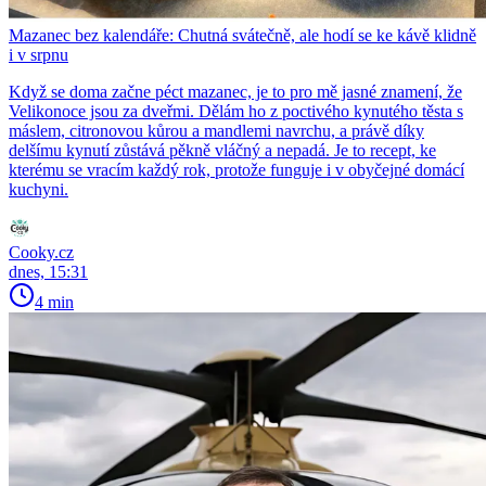
Mazanec bez kalendáře: Chutná svátečně, ale hodí se ke kávě klidně
i v srpnu
Když se doma začne péct mazanec, je to pro mě jasné znamení, že
Velikonoce jsou za dveřmi. Dělám ho z poctivého kynutého těsta s
máslem, citronovou kůrou a mandlemi navrchu, a právě díky
delšímu kynutí zůstává pěkně vláčný a nepadá. Je to recept, ke
kterému se vracím každý rok, protože funguje i v obyčejné domácí
kuchyni.
Cooky.cz
dnes, 15:31
4 min