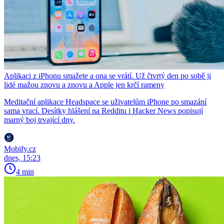
Aplikaci z iPhonu smažete a ona se vrátí. Už čtvrtý den po sobě ji
lidé mažou znovu a znovu a Apple jen krčí rameny
Meditační aplikace Headspace se uživatelům iPhone po smazání
sama vrací. Desítky hlášení na Redditu i Hacker News popisují
marný boj trvající dny.
Mobify.cz
dnes, 15:23
4 min