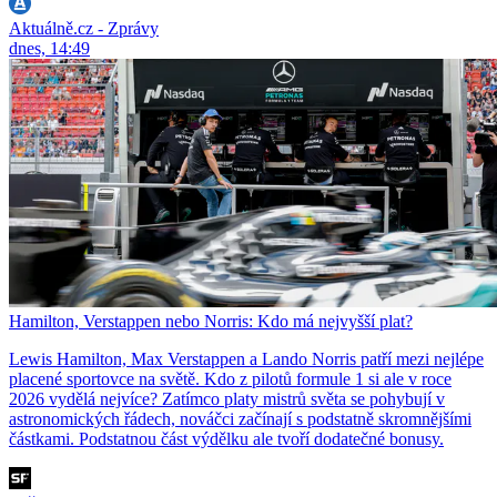
Aktuálně.cz - Zprávy
dnes, 14:49
Hamilton, Verstappen nebo Norris: Kdo má nejvyšší plat?
Lewis Hamilton, Max Verstappen a Lando Norris patří mezi nejlépe
placené sportovce na světě. Kdo z pilotů formule 1 si ale v roce
2026 vydělá nejvíce? Zatímco platy mistrů světa se pohybují v
astronomických řádech, nováčci začínají s podstatně skromnějšími
částkami. Podstatnou část výdělku ale tvoří dodatečné bonusy.