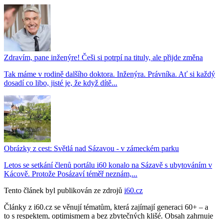
Zdravím, pane inženýre! Češi si potrpí na tituly, ale přijde změna
Tak máme v rodině dalšího doktora. Inženýra. Právníka. Ať si každý
dosadí co libo, jisté je, že když dítě...
Obrázky z cest: Světlá nad Sázavou - v zámeckém parku
Letos se setkání členů portálu i60 konalo na Sázavě s ubytováním v
Kácově. Protože Posázaví téměř neznám,...
Tento článek byl publikován ze zdrojů
i60.cz
Články z i60.cz se věnují tématům, která zajímají generaci 60+ – a
to s respektem, optimismem a bez zbytečných klišé. Obsah zahrnuje