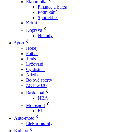
Ekonomika
Finance a burza
Podnikání
Spotřebitel
Krimi
Doprava
Nehody
Sport
Hokej
Fotbal
Tenis
Lyžování
Cyklistika
Atletika
Bojové sporty
ZOH 2026
Basketbal
NBA
Motosport
F1
Auto-moto
Elektromobily
Kultura