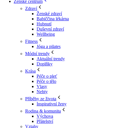
Ženské centrum
Zdraví
Ženské zdraví
Babiččina lékárna
Hubnutí
Duševní zdraví
Wellbeing
Fitness
Jóga a pilates
Módní trendy
Aktuální trendy
Doplňky
Krása
Péče o pleť
Péče o tělo
Vlasy
Nehty
Příběhy ze života
Inspirativní ženy
Rodina & komunita
Výchova
Přátelství
Vztahy