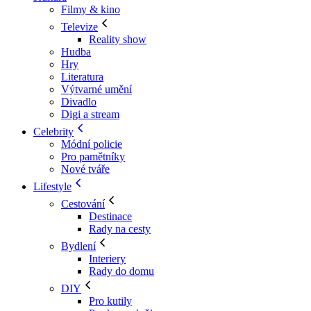
Filmy & kino
Televize
Reality show
Hudba
Hry
Literatura
Výtvarné umění
Divadlo
Digi a stream
Celebrity
Módní policie
Pro pamětníky
Nové tváře
Lifestyle
Cestování
Destinace
Rady na cesty
Bydlení
Interiery
Rady do domu
DIY
Pro kutily