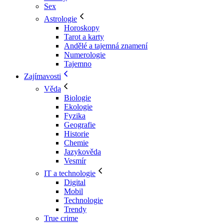
Sex
Astrologie
Horoskopy
Tarot a karty
Andělé a tajemná znamení
Numerologie
Tajemno
Zajímavosti
Věda
Biologie
Ekologie
Fyzika
Geografie
Historie
Chemie
Jazykověda
Vesmír
IT a technologie
Digital
Mobil
Technologie
Trendy
True crime