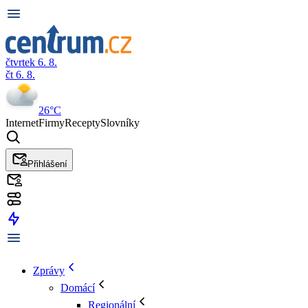
čtvrtek 6. 8.
čt 6. 8.
26°C
Internet
Firmy
Recepty
Slovníky
Přihlášení
Zprávy
Domácí
Regionální