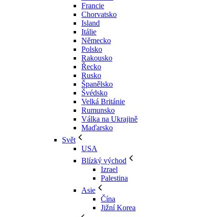
Francie
Chorvatsko
Island
Itálie
Německo
Polsko
Rakousko
Řecko
Rusko
Španělsko
Švédsko
Velká Británie
Rumunsko
Válka na Ukrajině
Maďarsko
Svět
USA
Blízký východ
Izrael
Palestina
Asie
Čína
Jižní Korea