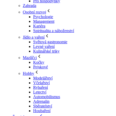
Pro hospodyňky
Zahrada
Osobní rozvoj
Psychologie
Management
Kariéra
Spiritualita a náboženství
Jídlo a vaření
Světová gastronomie
Levné vaření
Kulinářské triky
Mazlíčci
Kočky
Pejskové
Hobby
Modelářství
Včelařství
Rybaření
Letectví
Automobilismus
Adrenalin
Sběratelství
Houbaření