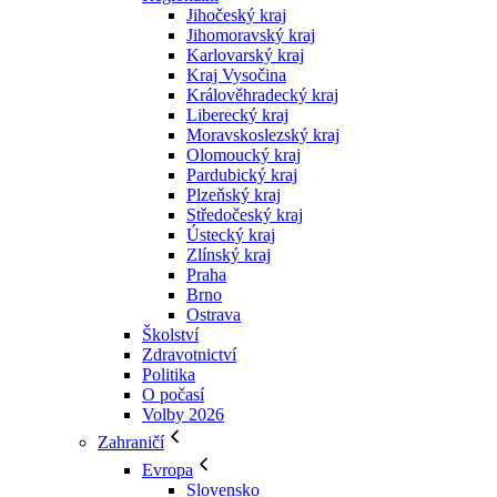
Jihočeský kraj
Jihomoravský kraj
Karlovarský kraj
Kraj Vysočina
Králověhradecký kraj
Liberecký kraj
Moravskoslezský kraj
Olomoucký kraj
Pardubický kraj
Plzeňský kraj
Středočeský kraj
Ústecký kraj
Zlínský kraj
Praha
Brno
Ostrava
Školství
Zdravotnictví
Politika
O počasí
Volby 2026
Zahraničí
Evropa
Slovensko