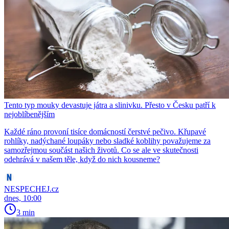
Tento typ mouky devastuje játra a slinivku. Přesto v Česku patří k
nejoblíbenějším
Každé ráno provoní tisíce domácností čerstvé pečivo. Křupavé
rohlíky, nadýchané loupáky nebo sladké koblihy považujeme za
samozřejmou součást našich životů. Co se ale ve skutečnosti
odehrává v našem těle, když do nich kousneme?
NESPECHEJ.cz
dnes, 10:00
3 min