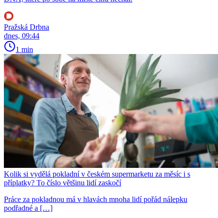
Pražská Drbna
dnes, 09:44
1 min
Kolik si vydělá pokladní v českém supermarketu za měsíc i s
příplatky? To číslo většinu lidí zaskočí
Práce za pokladnou má v hlavách mnoha lidí pořád nálepku
podřadné a […]