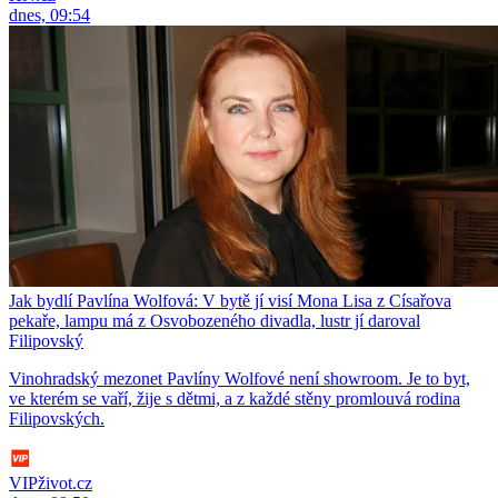
dnes, 09:54
Jak bydlí Pavlína Wolfová: V bytě jí visí Mona Lisa z Císařova
pekaře, lampu má z Osvobozeného divadla, lustr jí daroval
Filipovský
Vinohradský mezonet Pavlíny Wolfové není showroom. Je to byt,
ve kterém se vaří, žije s dětmi, a z každé stěny promlouvá rodina
Filipovských.
VIPživot.cz