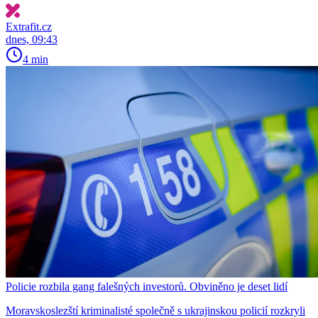
Extrafit.cz
dnes, 09:43
4 min
Policie rozbila gang falešných investorů. Obviněno je deset lidí
Moravskoslezští kriminalisté společně s ukrajinskou policií rozkryli