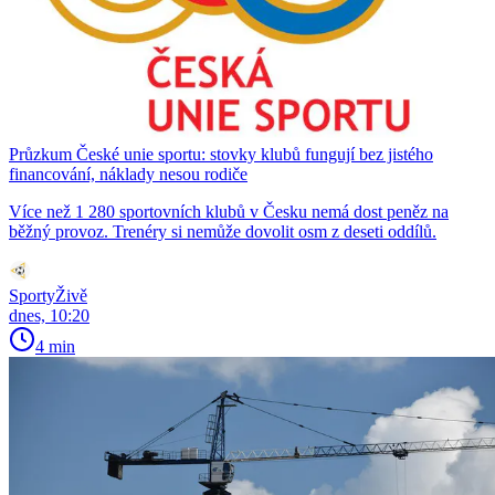
Průzkum České unie sportu: stovky klubů fungují bez jistého
financování, náklady nesou rodiče
Více než 1 280 sportovních klubů v Česku nemá dost peněz na
běžný provoz. Trenéry si nemůže dovolit osm z deseti oddílů.
SportyŽivě
dnes, 10:20
4 min