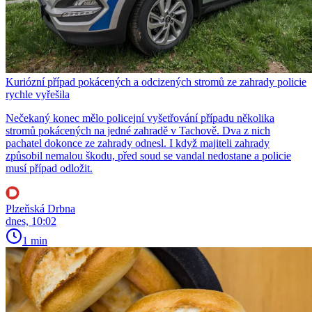
Kuriózní případ pokácených a odcizených stromů ze zahrady policie
rychle vyřešila
Nečekaný konec mělo policejní vyšetřování případu několika
stromů pokácených na jedné zahradě v Tachově. Dva z nich
pachatel dokonce ze zahrady odnesl. I když majiteli zahrady
způsobil nemalou škodu, před soud se vandal nedostane a policie
musí případ odložit.
Plzeňská Drbna
dnes, 10:02
1 min