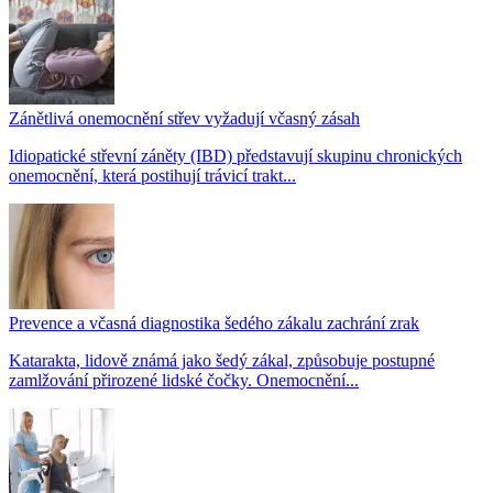
Zánětlivá onemocnění střev vyžadují včasný zásah
Idiopatické střevní záněty (IBD) představují skupinu chronických
onemocnění, která postihují trávicí trakt...
Prevence a včasná diagnostika šedého zákalu zachrání zrak
Katarakta, lidově známá jako šedý zákal, způsobuje postupné
zamlžování přirozené lidské čočky. Onemocnění...