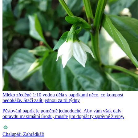
Mléko zředěné 1:10 vodou dělá s paprikami něco, co kompost
nedokáže. Stačí zalít jednou za tři týdny
Pěstování paprik je poměrně jednoduché. Aby vám však daly
opravdu maximální úrodu, musíte jim dopřát ty správné živiny.
Chalupáři-Zahrádkáři