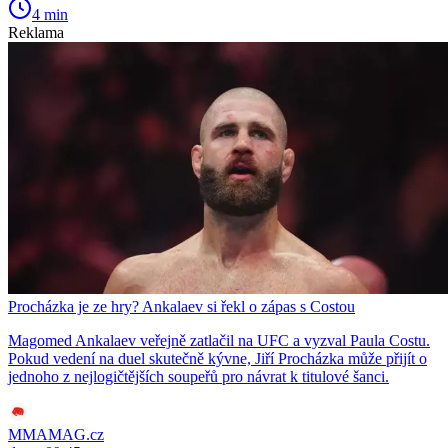
4 min
Reklama
Procházka je ze hry? Ankalaev si řekl o zápas s Costou
Magomed Ankalaev veřejně zatlačil na UFC a vyzval Paula Costu.
Pokud vedení na duel skutečně kývne, Jiří Procházka může přijít o
jednoho z nejlogičtějších soupeřů pro návrat k titulové šanci.
MMAMAG.cz