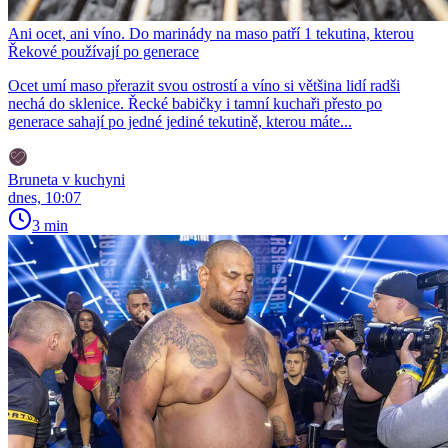
Ani ocet, ani víno. Do marinády na maso patří 1 tekutina, kterou
Řekové používají po generace
Ocet umí maso přerazit svou ostrostí a víno si většina lidí radši
nechá do sklenice. Řecké babičky i tamní kuchaři přesto po
generace sahají po jedné jediné tekutině, kterou máte...
Bruneta v kuchyni
dnes, 10:07
3 min