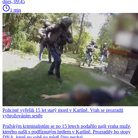
dnes, 09:45
1 min
Policisté vyřešili 15 let starý mord v Karlíně. Vrah se prozradil
vyhrožováním sestře
Pražským kriminalistům se po 15 letech podařilo najít vraha muže,
kterého našli s podříznutým hrdlem v Karlíně. Prozradily ho stopy
DNA, které po sobě na místě činu nechal.