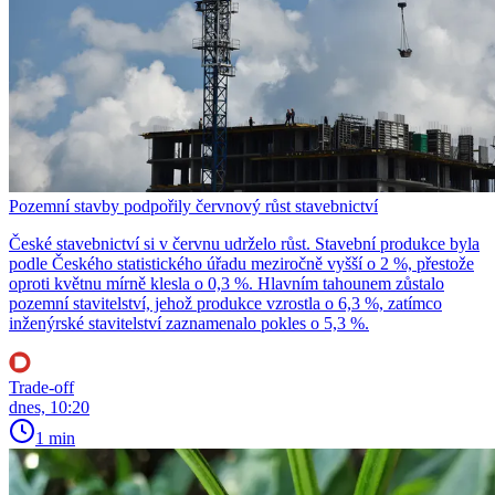
Pozemní stavby podpořily červnový růst stavebnictví
České stavebnictví si v červnu udrželo růst. Stavební produkce byla
podle Českého statistického úřadu meziročně vyšší o 2 %, přestože
oproti květnu mírně klesla o 0,3 %. Hlavním tahounem zůstalo
pozemní stavitelství, jehož produkce vzrostla o 6,3 %, zatímco
inženýrské stavitelství zaznamenalo pokles o 5,3 %.
Trade-off
dnes, 10:20
1 min