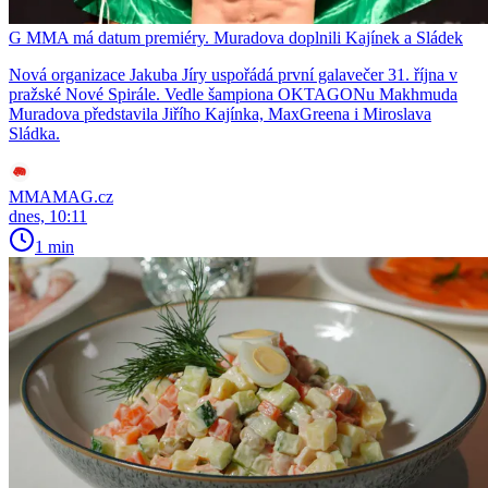
G MMA má datum premiéry. Muradova doplnili Kajínek a Sládek
Nová organizace Jakuba Jíry uspořádá první galavečer 31. října v
pražské Nové Spirále. Vedle šampiona OKTAGONu Makhmuda
Muradova představila Jiřího Kajínka, MaxGreena i Miroslava
Sládka.
MMAMAG.cz
dnes, 10:11
1 min