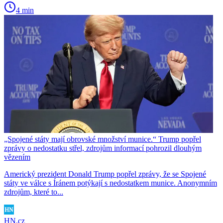
4 min
„Spojené státy mají obrovské množství munice.“ Trump popřel
zprávy o nedostatku střel, zdrojům informací pohrozil dlouhým
vězením
Americký prezident Donald Trump popřel zprávy, že se Spojené
státy ve válce s Íránem potýkají s nedostatkem munice. Anonymním
zdrojům, které to...
HN.cz