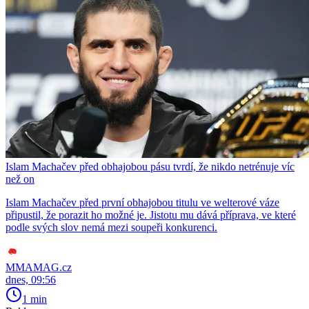
Islam Machačev před obhajobou pásu tvrdí, že nikdo netrénuje víc
než on
Islam Machačev před první obhajobou titulu ve welterové váze
připustil, že porazit ho možné je. Jistotu mu dává příprava, ve které
podle svých slov nemá mezi soupeři konkurenci.
MMAMAG.cz
dnes, 09:56
1 min