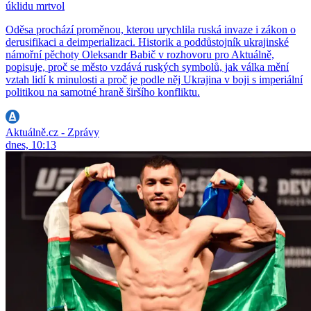
úklidu mrtvol
Oděsa prochází proměnou, kterou urychlila ruská invaze i zákon o
derusifikaci a deimperializaci. Historik a poddůstojník ukrajinské
námořní pěchoty Oleksandr Babič v rozhovoru pro Aktuálně,
popisuje, proč se město vzdává ruských symbolů, jak válka mění
vztah lidí k minulosti a proč je podle něj Ukrajina v boji s imperiální
politikou na samotné hraně širšího konfliktu.
Aktuálně.cz - Zprávy
dnes, 10:13