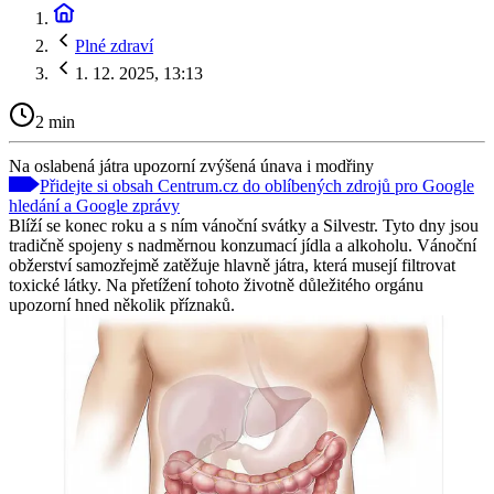
Plné zdraví
1. 12. 2025, 13:13
2 min
Na oslabená játra upozorní zvýšená únava i modřiny
Přidejte si obsah Centrum.cz do oblíbených zdrojů pro Google
hledání a Google zprávy
Blíží se konec roku a s ním vánoční svátky a Silvestr. Tyto dny jsou
tradičně spojeny s nadměrnou konzumací jídla a alkoholu. Vánoční
obžerství samozřejmě zatěžuje hlavně játra, která musejí filtrovat
toxické látky. Na přetížení tohoto životně důležitého orgánu
upozorní hned několik příznaků.