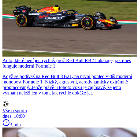
Auto, které není jen rychlé: proč Red Bull RB21 ukazuje, jak dnes
funguje moderní Formule 1
Když se podíváš na Red Bull RB21, na první pohled vidíš moderní
monopost Formule 1. Nízký, agresivní, aerodynamicky extrémně
propracovaný. Jenže právě u tohoto vozu je zajímavé, že jeho
význam neleží jen v tom, jak rychle dokáže jet.
Vše o sportu
dnes, 10:00
3 min