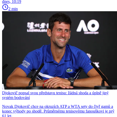
dnes, 10:19
2 min
Djokovič popsal svou představu tenisu: žádná shoda a úplně jiný
systém bodování
Novak Djokovič chce na okruzích ATP a WTA sety do čtyř gamů a
konec výhody po shodě. Průměrnému tenisovému fanouškovi je prý
61 let.