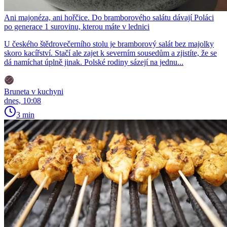
Ani majonéza, ani hořčice. Do bramborového salátu dávají Poláci
po generace 1 surovinu, kterou máte v lednici
U českého štědrovečerního stolu je bramborový salát bez majolky
skoro kacířství. Stačí ale zajet k severním sousedům a zjistíte, že se
dá namíchat úplně jinak. Polské rodiny sázejí na jednu...
Bruneta v kuchyni
dnes, 10:08
3 min