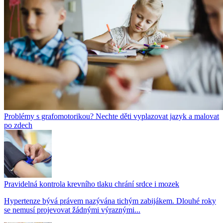
Problémy s grafomotorikou? Nechte děti vyplazovat jazyk a malovat
po zdech
Pravidelná kontrola krevního tlaku chrání srdce i mozek
Hypertenze bývá právem nazývána tichým zabijákem. Dlouhé roky
se nemusí projevovat žádnými výraznými...