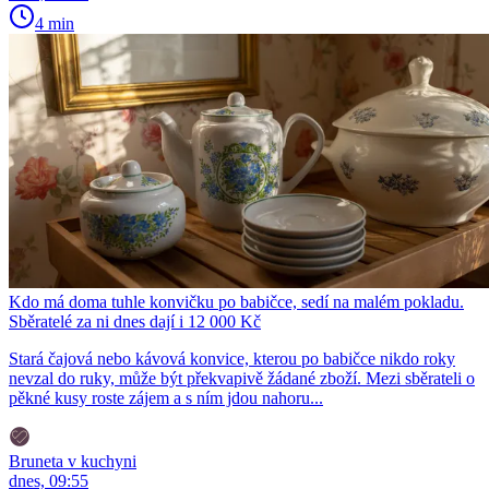
4 min
Kdo má doma tuhle konvičku po babičce, sedí na malém pokladu.
Sběratelé za ni dnes dají i 12 000 Kč
Stará čajová nebo kávová konvice, kterou po babičce nikdo roky
nevzal do ruky, může být překvapivě žádané zboží. Mezi sběrateli o
pěkné kusy roste zájem a s ním jdou nahoru...
Bruneta v kuchyni
dnes, 09:55