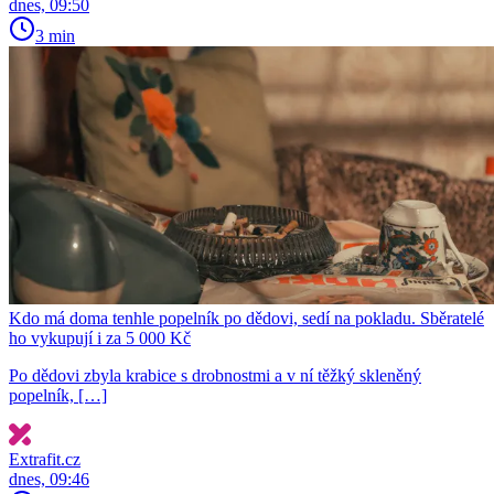
dnes, 09:50
3 min
Kdo má doma tenhle popelník po dědovi, sedí na pokladu. Sběratelé
ho vykupují i za 5 000 Kč
Po dědovi zbyla krabice s drobnostmi a v ní těžký skleněný
popelník, […]
Extrafit.cz
dnes, 09:46