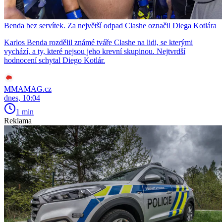
Benda bez servítek. Za největší odpad Clashe označil Diega Kotlára
Karlos Benda rozdělil známé tváře Clashe na lidi, se kterými
vychází, a ty, které nejsou jeho krevní skupinou. Nejtvrdší
hodnocení schytal Diego Kotlár.
MMAMAG.cz
dnes, 10:04
1 min
Reklama