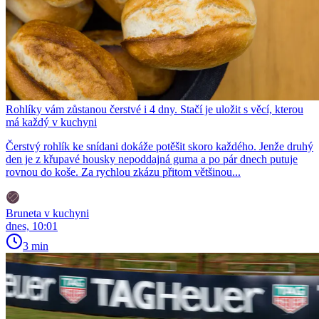
Rohlíky vám zůstanou čerstvé i 4 dny. Stačí je uložit s věcí, kterou
má každý v kuchyni
Čerstvý rohlík ke snídani dokáže potěšit skoro každého. Jenže druhý
den je z křupavé housky nepoddajná guma a po pár dnech putuje
rovnou do koše. Za rychlou zkázu přitom většinou...
Bruneta v kuchyni
dnes, 10:01
3 min