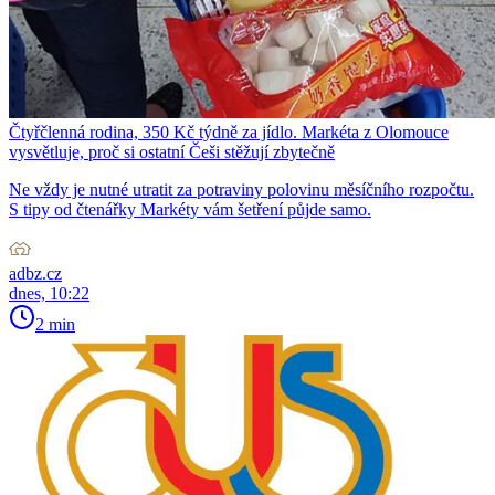
Čtyřčlenná rodina, 350 Kč týdně za jídlo. Markéta z Olomouce
vysvětluje, proč si ostatní Češi stěžují zbytečně
Ne vždy je nutné utratit za potraviny polovinu měsíčního rozpočtu.
S tipy od čtenářky Markéty vám šetření půjde samo.
adbz.cz
dnes, 10:22
2 min