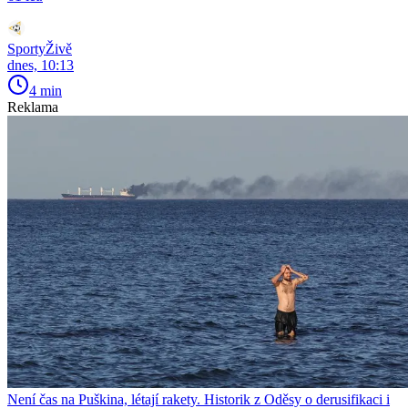
SportyŽivě
dnes, 10:13
4 min
Reklama
Není čas na Puškina, létají rakety. Historik z Oděsy o derusifikaci i