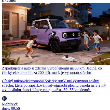
Reklama
Zaparkujete a auto si zdarma vyrobí energii na 55 km. Jediné, co
čínský elektromobil za 200 tisíc musí, je vysunout střechu
Čínský mikro-elektromobil Solarky sunV má výsuvnou solární
střechu, která po zaparkování zdvojnásobí plochu panelů na 3,2 m²
a v ideálním slunci slibuje energii až na 50–55 km denně.
Mobify.cz
dnes, 09:56