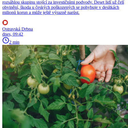
rozsáhlou skupinu stojící za investičními podvody. Deset lidí už čelí
obvinění, škoda u českých poškozených se pohybuje v desítkách
milionů korun a může ještě výrazně narůst.
Ostravská Drbna
dnes, 09:42
2 min