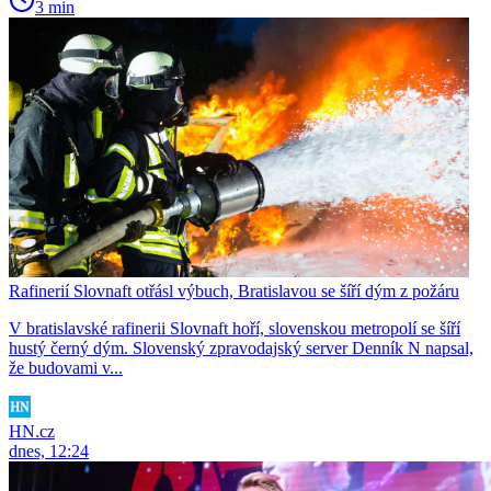
3 min
Rafinerií Slovnaft otřásl výbuch, Bratislavou se šíří dým z požáru
V bratislavské rafinerii Slovnaft hoří, slovenskou metropolí se šíří
hustý černý dým. Slovenský zpravodajský server Denník N napsal,
že budovami v...
HN.cz
dnes, 12:24