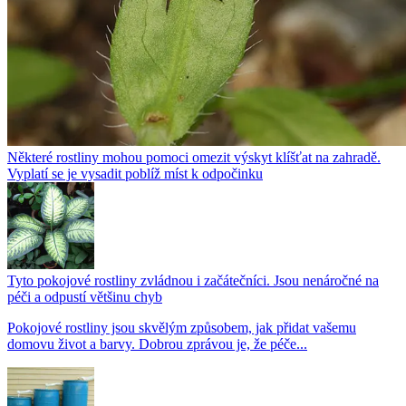
Některé rostliny mohou pomoci omezit výskyt klíšťat na zahradě.
Vyplatí se je vysadit poblíž míst k odpočinku
Tyto pokojové rostliny zvládnou i začátečníci. Jsou nenáročné na
péči a odpustí většinu chyb
Pokojové rostliny jsou skvělým způsobem, jak přidat vašemu
domovu život a barvy. Dobrou zprávou je, že péče...