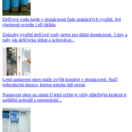
Dešťová voda najde v domácnosti řadu praktických využití. Její
vlastnosti oceníte i při úklidu
Způsoby využití dešťové vody nejen pro úklid domácnosti. 3 tipy a
rady jak dešťovku sbírat a uchovávat...
Letní nastavení oken může zvýšit komfort v domácnosti. Stačí
jednoduchá úprava, kterou mnoho lidí nezná
Nastavení oken na zimní či letní režim je vždy důležitým krokem k
zajištění pohodlí a energetické...