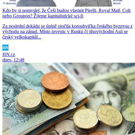
Kdo by si pomyslel, že Češi budou vlastnit Pirelli, Royal Mail, Colt
nebo Groupon? Žijeme kapitalistické sci-fi
Za poslední dekádu se úplně otočila korouhvička českého byznysu z
východu na západ. Místo investic v Rusku či jihovýchodní Asii se
český velkokapitál...
HN.cz
dnes, 12:48