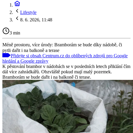
Lifestyle
8. 6. 2026, 11:48
3 min
Méně prostoru, více úrody: Bramborám se bude díky nádobě, či
pytli dařit i na balkoně a terase
Přidejte si obsah Centrum.cz do oblíbených zdrojů pro Google
hledání a Google zprávy
K pěstování brambor v nádobách se v posledních letech přiklání čím
dál více zahrádkářů. Obzvláště pokud mají malý pozemek.
Bramborám se bude dařit i na balkoně či terase.