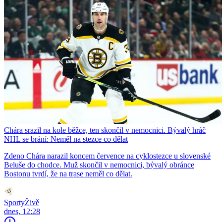
Chára srazil na kole běžce, ten skončil v nemocnici. Bývalý hráč
NHL se brání: Neměl na stezce co dělat
Zdeno Chára narazil koncem července na cyklostezce u slovenské
Beluše do chodce. Muž skončil v nemocnici, bývalý obránce
Bostonu tvrdí, že na trase neměl co dělat.
SportyŽivě
dnes, 12:28