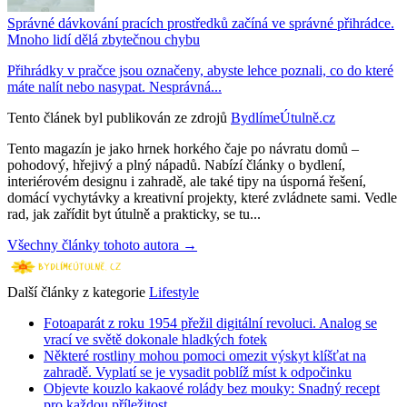
Správné dávkování pracích prostředků začíná ve správné přihrádce.
Mnoho lidí dělá zbytečnou chybu
Přihrádky v pračce jsou označeny, abyste lehce poznali, co do které
máte nalít nebo nasypat. Nesprávná...
Tento článek byl publikován ze zdrojů
BydlímeÚtulně.cz
Tento magazín je jako hrnek horkého čaje po návratu domů –
pohodový, hřejivý a plný nápadů. Nabízí články o bydlení,
interiérovém designu i zahradě, ale také tipy na úsporná řešení,
domácí vychytávky a kreativní projekty, které zvládnete sami. Vedle
rad, jak zařídit byt útulně a prakticky, se tu...
Všechny články tohoto autora →
Další články z kategorie
Lifestyle
Fotoaparát z roku 1954 přežil digitální revoluci. Analog se
vrací ve světě dokonale hladkých fotek
Některé rostliny mohou pomoci omezit výskyt klíšťat na
zahradě. Vyplatí se je vysadit poblíž míst k odpočinku
Objevte kouzlo kakaové rolády bez mouky: Snadný recept
pro každou příležitost