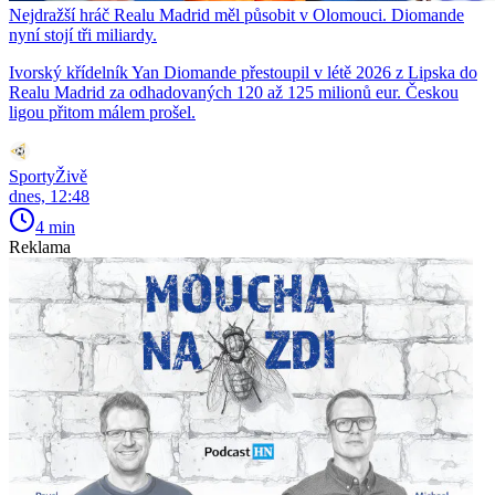
Nejdražší hráč Realu Madrid měl působit v Olomouci. Diomande
nyní stojí tři miliardy.
Ivorský křídelník Yan Diomande přestoupil v létě 2026 z Lipska do
Realu Madrid za odhadovaných 120 až 125 milionů eur. Českou
ligou přitom málem prošel.
SportyŽivě
dnes, 12:48
4 min
Reklama