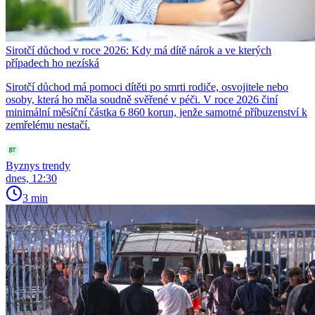
Sirotčí důchod v roce 2026: Kdy má dítě nárok a ve kterých
případech ho nezíská
Sirotčí důchod má pomoci dítěti po smrti rodiče, osvojitele nebo
osoby, která ho měla soudně svěřené v péči. V roce 2026 činí
minimální měsíční částka 6 860 korun, jenže samotné příbuzenství k
zemřelému nestačí.
Byznys trendy
dnes, 12:30
3 min