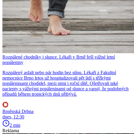
Rozpálené chodníky i slunce. Lékaři v Brně řeší vážné letní
popáleniny
Rozpálený asfalt nebo pár hodin bez stínu. Lékaři z Fakultní
nemocnice Brno letos už hospitalizovali pět lidí s těžkými
popáleninami chodidel, mezi nimi i roční dítě. Ošetřovali také
pacienty s vážnými popáleninami od slunce a varují, že podobných
případů během tropických dnů přibývá.
Brněnská Drbna
dnes, 12:30
2 min
Reklama