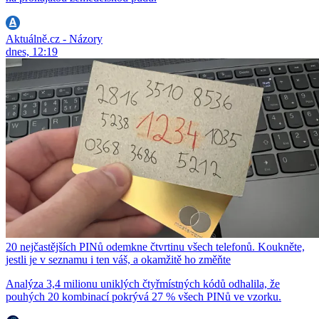
Aktuálně.cz - Názory
dnes, 12:19
20 nejčastějších PINů odemkne čtvrtinu všech telefonů. Koukněte,
jestli je v seznamu i ten váš, a okamžitě ho změňte
Analýza 3,4 milionu uniklých čtyřmístných kódů odhalila, že
pouhých 20 kombinací pokrývá 27 % všech PINů ve vzorku.