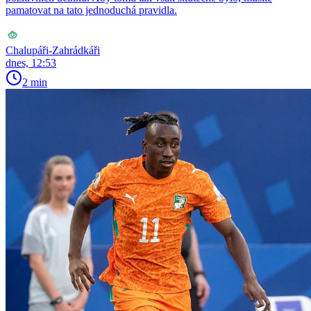
pamatovat na tato jednoduchá pravidla.
Chalupáři-Zahrádkáři
dnes, 12:53
2 min