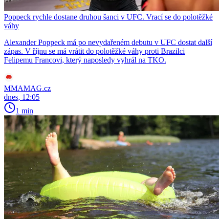
Poppeck rychle dostane druhou šanci v UFC. Vrací se do polotěžké
váhy
Alexander Poppeck má po nevydařeném debutu v UFC dostat další
zápas. V říjnu se má vrátit do polotěžké váhy proti Brazilci
Felipemu Francovi, který naposledy vyhrál na TKO.
MMAMAG.cz
dnes, 12:05
1 min