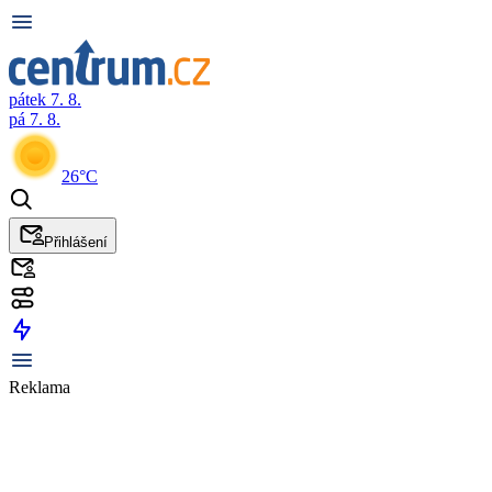
pátek 7. 8.
pá 7. 8.
26°C
Přihlášení
Reklama