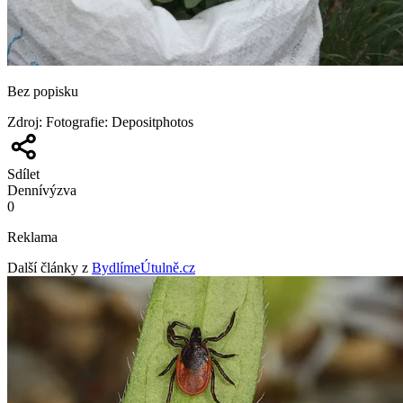
Bez popisku
Zdroj
:
Fotografie: Depositphotos
Sdílet
Denní
výzva
0
Reklama
Další články z
BydlímeÚtulně.cz