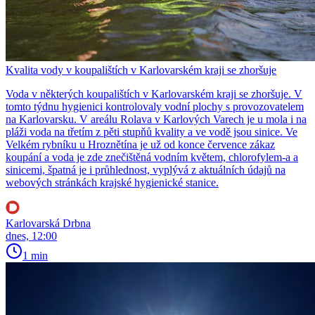
Kvalita vody v koupalištích v Karlovarském kraji se zhoršuje
Voda v některých koupalištích v Karlovarském kraji se zhoršuje. V
tomto týdnu hygienici kontrolovaly vodní plochy s provozovatelem
na Karlovarsku. V areálu Rolava v Karlových Varech je u mola i na
pláži voda na třetím z pěti stupňů kvality a ve vodě jsou sinice. Ve
Velkém rybníku u Hroznětína je už od konce července zákaz
koupání a voda je zde znečištěná vodním květem, chlorofylem-a a
sinicemi, špatná je i průhlednost, vyplývá z aktuálních údajů na
webových stránkách krajské hygienické stanice.
Karlovarská Drbna
dnes, 12:00
1 min