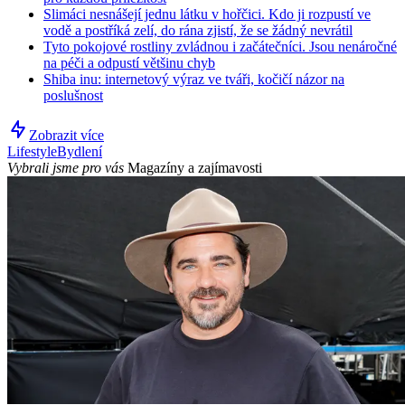
Slimáci nesnášejí jednu látku v hořčici. Kdo ji rozpustí ve
vodě a postříká zelí, do rána zjistí, že se žádný nevrátil
Tyto pokojové rostliny zvládnou i začátečníci. Jsou nenáročné
na péči a odpustí většinu chyb
Shiba inu: internetový výraz ve tváři, kočičí názor na
poslušnost
Zobrazit více
Lifestyle
Bydlení
Vybrali jsme pro vás
Magazíny a zajímavosti