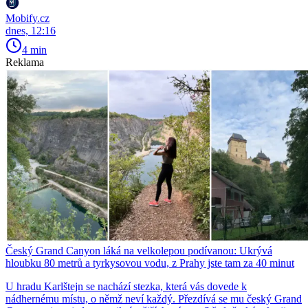
Mobify.cz
dnes, 12:16
4 min
Reklama
Český Grand Canyon láká na velkolepou podívanou: Ukrývá
hloubku 80 metrů a tyrkysovou vodu, z Prahy jste tam za 40 minut
U hradu Karlštejn se nachází stezka, která vás dovede k
nádhernému místu, o němž neví každý. Přezdívá se mu český Grand