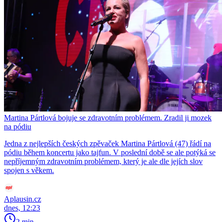
Martina Pártlová bojuje se zdravotním problémem. Zradil ji mozek
na pódiu
Jedna z nejlepších českých zpěvaček Martina Pártlová (47) řádí na
pódiu během koncertu jako tajfun. V poslední době se ale potýká se
nepříjemným zdravotním problémem, který je ale dle jejích slov
spojen s věkem.
Aplausin.cz
dnes, 12:23
2 min