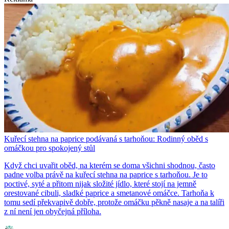
Kuřecí stehna na paprice podávaná s tarhoňou: Rodinný oběd s
omáčkou pro spokojený stůl
Když chci uvařit oběd, na kterém se doma všichni shodnou, často
padne volba právě na kuřecí stehna na paprice s tarhoňou. Je to
poctivé, syté a přitom nijak složité jídlo, které stojí na jemně
orestované cibuli, sladké paprice a smetanové omáčce. Tarhoňa k
tomu sedí překvapivě dobře, protože omáčku pěkně nasaje a na talíři
z ní není jen obyčejná příloha.