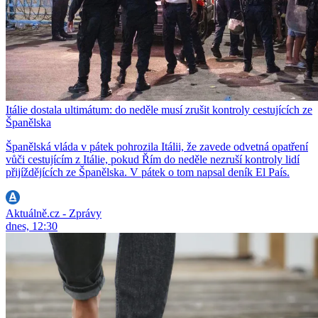
Itálie dostala ultimátum: do neděle musí zrušit kontroly cestujících ze
Španělska
Španělská vláda v pátek pohrozila Itálii, že zavede odvetná opatření
vůči cestujícím z Itálie, pokud Řím do neděle nezruší kontroly lidí
přijíždějících ze Španělska. V pátek o tom napsal deník El País.
Aktuálně.cz - Zprávy
dnes, 12:30