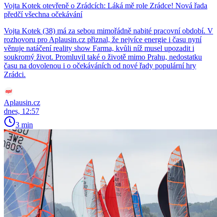
Vojta Kotek otevřeně o Zrádcích: Láká mě role Zrádce! Nová řada
předčí všechna očekávání
Vojta Kotek (38) má za sebou mimořádně nabité pracovní období. V
rozhovoru pro Aplausin.cz přiznal, že nejvíce energie i času nyní
věnuje natáčení reality show Farma, kvůli níž musel upozadit i
soukromý život. Promluvil také o životě mimo Prahu, nedostatku
času na dovolenou i o očekáváních od nové řady populární hry
Zrádci.
Aplausin.cz
dnes, 12:57
3 min