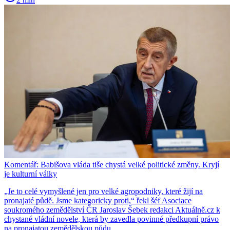
Komentář: Babišova vláda tiše chystá velké politické změny. Kryjí
je kulturní války
„Je to celé vymyšlené jen pro velké agropodniky, které žijí na
pronajaté půdě. Jsme kategoricky proti,“ řekl šéf Asociace
soukromého zemědělství ČR Jaroslav Šebek redakci Aktuálně.cz k
chystané vládní novele, která by zavedla povinné předkupní právo
na pronajatou zemědělskou půdu.