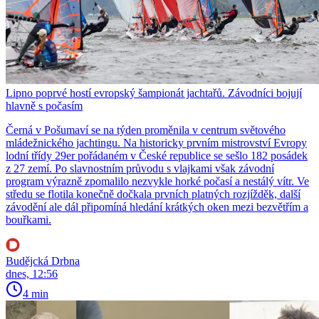
Lipno poprvé hostí evropský šampionát jachtařů. Závodníci bojují
hlavně s počasím
Černá v Pošumaví se na týden proměnila v centrum světového
mládežnického jachtingu. Na historicky prvním mistrovství Evropy
lodní třídy 29er pořádaném v České republice se sešlo 182 posádek
z 27 zemí. Po slavnostním průvodu s vlajkami však závodní
program výrazně zpomalilo nezvykle horké počasí a nestálý vítr. Ve
středu se flotila konečně dočkala prvních platných rozjížděk, další
závodění ale dál připomíná hledání krátkých oken mezi bezvětřím a
bouřkami.
Budějcká Drbna
dnes, 12:56
4 min