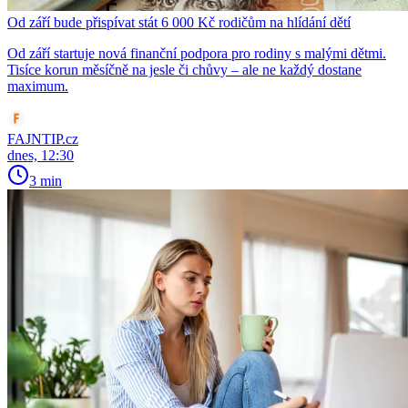
Od září bude přispívat stát 6 000 Kč rodičům na hlídání dětí
Od září startuje nová finanční podpora pro rodiny s malými dětmi.
Tisíce korun měsíčně na jesle či chůvy – ale ne každý dostane
maximum.
FAJNTIP.cz
dnes, 12:30
3 min