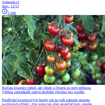
Aplausin.cz
dnes, 12:53
2 min
Rajčata kvasnice milují, ale cibule a česnek po nich měknou.
Většina zahrádkářů zalévá droždím všechno bez rozdílu
Používání kvasnicových hnojiv má na vaši zahradu spoustu
pozitivních účinků. Aby tomu tak však skutečně bylo, musíte