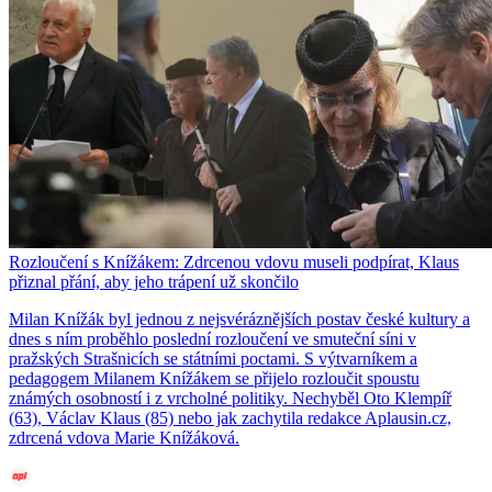
Rozloučení s Knížákem: Zdrcenou vdovu museli podpírat, Klaus
přiznal přání, aby jeho trápení už skončilo
Milan Knížák byl jednou z nejsvéráznějších postav české kultury a
dnes s ním proběhlo poslední rozloučení ve smuteční síni v
pražských Strašnicích se státními poctami. S výtvarníkem a
pedagogem Milanem Knížákem se přijelo rozloučit spoustu
známých osobností i z vrcholné politiky. Nechyběl Oto Klempíř
(63), Václav Klaus (85) nebo jak zachytila redakce Aplausin.cz,
zdrcená vdova Marie Knížáková.