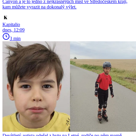
Canyon a je to jedno z nejkrásnějších míst ve Středočeském kraji,
kam můžete vyrazit na dokonalý výlet.
Kapitalio
dnes, 12:09
3 min
Devítiletý autista odešel z bytu na Letné, rodiče po něm marně