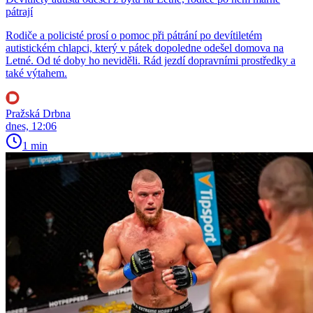
pátrají
Rodiče a policisté prosí o pomoc při pátrání po devítiletém
autistickém chlapci, který v pátek dopoledne odešel domova na
Letné. Od té doby ho neviděli. Rád jezdí dopravními prostředky a
také výtahem.
Pražská Drbna
dnes, 12:06
1 min