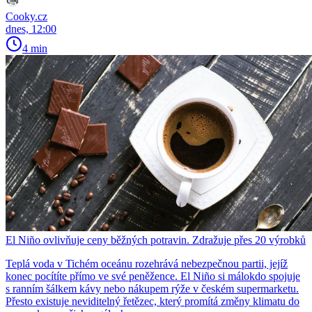
Cooky.cz
dnes, 12:00
4 min
El Niño ovlivňuje ceny běžných potravin. Zdražuje přes 20 výrobků
Teplá voda v Tichém oceánu rozehrává nebezpečnou partii, jejíž
konec pocítíte přímo ve své peněžence. El Niño si málokdo spojuje
s ranním šálkem kávy nebo nákupem rýže v českém supermarketu.
Přesto existuje neviditelný řetězec, který promítá změny klimatu do