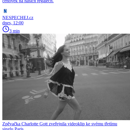
cenovek na našich regálech.
NESPECHEJ.cz
dnes, 12:00
3 min
Zpěvačka Charlotte Gott zveřejnila videoklip ke svému třetímu
singlu Paris