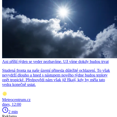
Ani příští týden se veder nezbavíme. Už víme dokdy budou trvat
Studená fronta na naše území přinesla důležité ochlazení. To však
nevydrží dlouho a hned s nástupem nového týdne budou teploty
opět tropické. Předpovědi nám však již říkají, kdy by měla tato
vedra konečně ustat.
Meteocentrum.cz
dnes, 12:00
2 min
Reklama