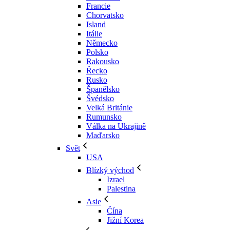
Francie
Chorvatsko
Island
Itálie
Německo
Polsko
Rakousko
Řecko
Rusko
Španělsko
Švédsko
Velká Británie
Rumunsko
Válka na Ukrajině
Maďarsko
Svět
USA
Blízký východ
Izrael
Palestina
Asie
Čína
Jižní Korea