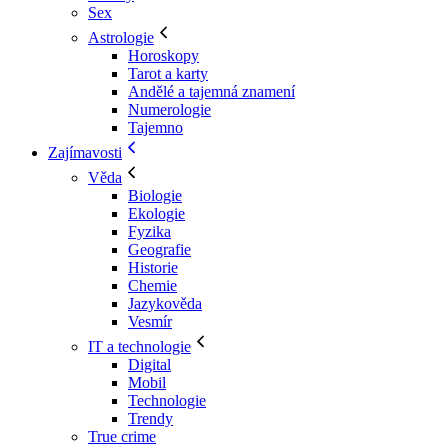
Sex
Astrologie
Horoskopy
Tarot a karty
Andělé a tajemná znamení
Numerologie
Tajemno
Zajímavosti
Věda
Biologie
Ekologie
Fyzika
Geografie
Historie
Chemie
Jazykověda
Vesmír
IT a technologie
Digital
Mobil
Technologie
Trendy
True crime