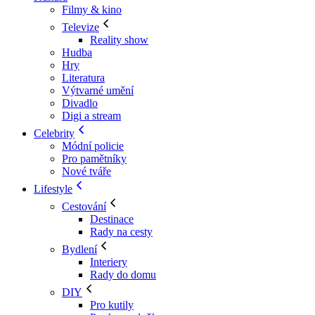
Filmy & kino
Televize
Reality show
Hudba
Hry
Literatura
Výtvarné umění
Divadlo
Digi a stream
Celebrity
Módní policie
Pro pamětníky
Nové tváře
Lifestyle
Cestování
Destinace
Rady na cesty
Bydlení
Interiery
Rady do domu
DIY
Pro kutily