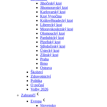
Jihočeský kraj
Jihomoravský kraj
Karlovarský kraj
Kraj Vysočina
Králověhradecký kraj
Liberecký kraj
Moravskoslezský kraj
Olomoucký kraj
Pardubický kraj
Plzeňský kraj
Středočeský kraj
Ústecký kraj
Zlínský kraj
Praha
Brno
Ostrava
Školství
Zdravotnictví
Politika
O počasí
Volby 2026
Zahraničí
Evropa
Slovensko