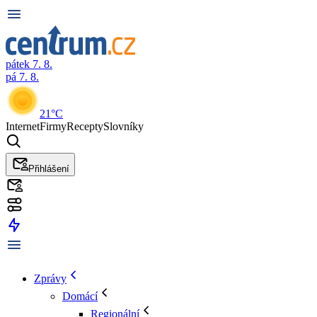
pátek 7. 8.
pá 7. 8.
21°C
Internet
Firmy
Recepty
Slovníky
Přihlášení
Zprávy
Domácí
Regionální