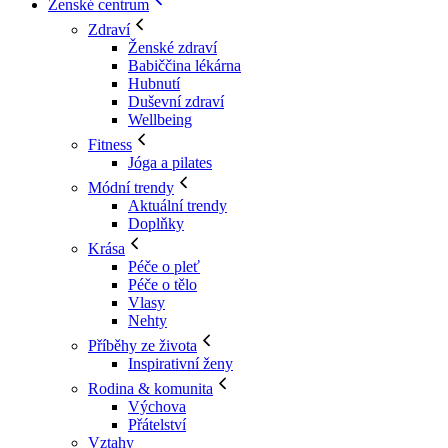
Ženské centrum
Zdraví
Ženské zdraví
Babiččina lékárna
Hubnutí
Duševní zdraví
Wellbeing
Fitness
Jóga a pilates
Módní trendy
Aktuální trendy
Doplňky
Krása
Péče o pleť
Péče o tělo
Vlasy
Nehty
Příběhy ze života
Inspirativní ženy
Rodina & komunita
Výchova
Přátelství
Vztahy