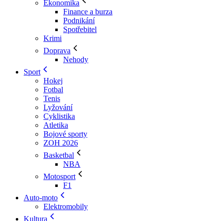
Ekonomika
Finance a burza
Podnikání
Spotřebitel
Krimi
Doprava
Nehody
Sport
Hokej
Fotbal
Tenis
Lyžování
Cyklistika
Atletika
Bojové sporty
ZOH 2026
Basketbal
NBA
Motosport
F1
Auto-moto
Elektromobily
Kultura