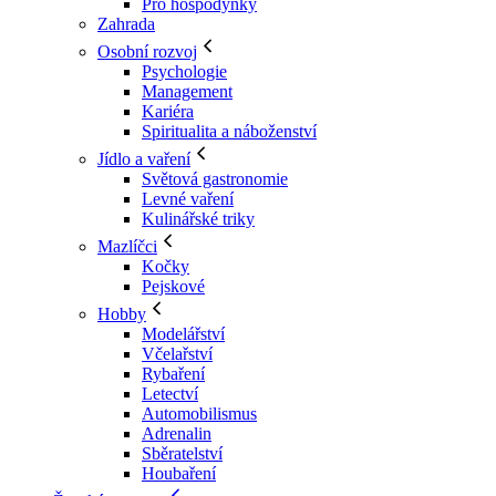
Pro hospodyňky
Zahrada
Osobní rozvoj
Psychologie
Management
Kariéra
Spiritualita a náboženství
Jídlo a vaření
Světová gastronomie
Levné vaření
Kulinářské triky
Mazlíčci
Kočky
Pejskové
Hobby
Modelářství
Včelařství
Rybaření
Letectví
Automobilismus
Adrenalin
Sběratelství
Houbaření