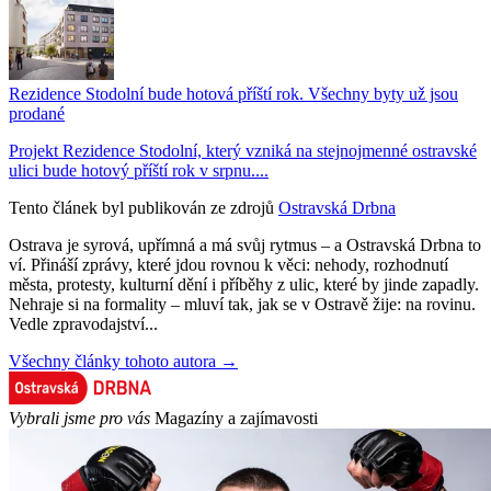
Rezidence Stodolní bude hotová příští rok. Všechny byty už jsou
prodané
Projekt Rezidence Stodolní, který vzniká na stejnojmenné ostravské
ulici bude hotový příští rok v srpnu....
Tento článek byl publikován ze zdrojů
Ostravská Drbna
Ostrava je syrová, upřímná a má svůj rytmus – a Ostravská Drbna to
ví. Přináší zprávy, které jdou rovnou k věci: nehody, rozhodnutí
města, protesty, kulturní dění i příběhy z ulic, které by jinde zapadly.
Nehraje si na formality – mluví tak, jak se v Ostravě žije: na rovinu.
Vedle zpravodajství...
Všechny články tohoto autora →
Vybrali jsme pro vás
Magazíny a zajímavosti