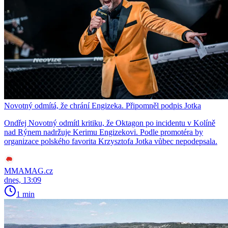
Novotný odmítá, že chrání Engizeka. Připomněl podpis Jotka
Ondřej Novotný odmítl kritiku, že Oktagon po incidentu v Kolíně
nad Rýnem nadržuje Kerimu Engizekovi. Podle promotéra by
organizace polského favorita Krzysztofa Jotka vůbec nepodepsala.
MMAMAG.cz
dnes, 13:09
1 min