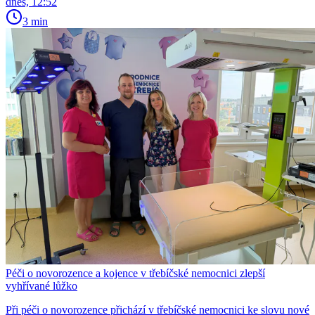
dnes, 12:52
3 min
Péči o novorozence a kojence v třebíčské nemocnici zlepší
vyhřívané lůžko
Při péči o novorozence přichází v třebíčské nemocnici ke slovu nové