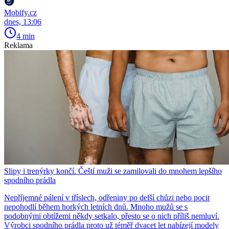
Mobify.cz
dnes, 13:06
4 min
Reklama
Slipy i trenýrky končí. Čeští muži se zamilovali do mnohem lepšího
spodního prádla
Nepříjemné pálení v tříslech, odřeniny po delší chůzi nebo pocit
nepohodlí během horkých letních dnů. Mnoho mužů se s
podobnými obtížemi někdy setkalo, přesto se o nich příliš nemluví.
Výrobci spodního prádla proto už téměř dvacet let nabízejí modely