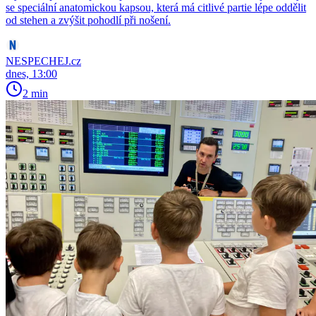
se speciální anatomickou kapsou, která má citlivé partie lépe oddělit
od stehen a zvýšit pohodlí při nošení.
NESPECHEJ.cz
dnes, 13:00
2 min