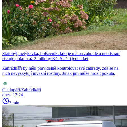
Zlatobýl, netýkavka, bolševník: kdo je má na zahradě a neodstraní,
riskuje pokutu až 2 miliony Kč. Stačí i jeden keř
Zahrádkáři by měli pravidelně kontrolovat své zahrady, zda se na
nich nevyskytují invazní rostliny. Jinak jim může hrozit pokuta.
Chalupáři-Zahrádkáři
dnes, 12:24
3 min