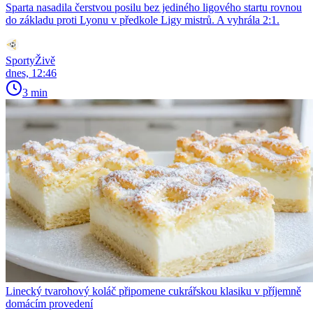
Sparta nasadila čerstvou posilu bez jediného ligového startu rovnou
do základu proti Lyonu v předkole Ligy mistrů. A vyhrála 2:1.
SportyŽivě
dnes, 12:46
3 min
Linecký tvarohový koláč připomene cukrářskou klasiku v příjemně
domácím provedení