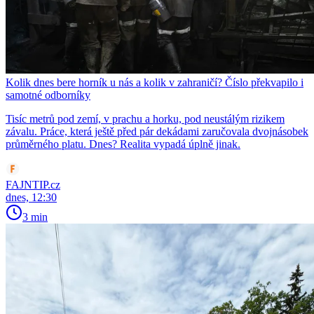
Kolik dnes bere horník u nás a kolik v zahraničí? Číslo překvapilo i
samotné odborníky
Tisíc metrů pod zemí, v prachu a horku, pod neustálým rizikem
závalu. Práce, která ještě před pár dekádami zaručovala dvojnásobek
průměrného platu. Dnes? Realita vypadá úplně jinak.
FAJNTIP.cz
dnes, 12:30
3 min