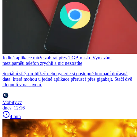
Jediná aplikace může zabírat přes 1 GB místa. Vymazání
mezipaměti telefon zrychlí a nic neztratíte
Sociální sítě, prohlížeč nebo galerie si postupně hromadí dočasná
data, která mohou u jedné aplikace přerůst i přes gigabajt. Stačí dvě
klepnutí v nastavení.
Mobify.cz
dnes, 12:16
4 min