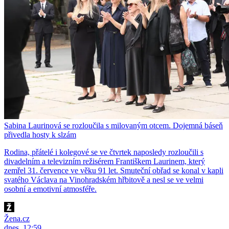
Sabina Laurinová se rozloučila s milovaným otcem. Dojemná báseň
přivedla hosty k slzám
Rodina, přátelé i kolegové se ve čtvrtek naposledy rozloučili s
divadelním a televizním režisérem Františkem Laurinem, který
zemřel 31. července ve věku 91 let. Smuteční obřad se konal v kapli
svatého Václava na Vinohradském hřbitově a nesl se ve velmi
osobní a emotivní atmosféře.
Žena.cz
dnes, 12:59