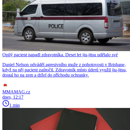
Opilý pacient napadl zdravotníka. Deset let jiu-jitsu udělalo své
Daniel Nelson odváděl agresivního muže z pohotovosti v Brisbane,
když na něj pacient zaútočil. Zdravotník místo úderů využil jiu-jitsu,
dostal ho na zem a držel do příchodu ochranky.
MMAMAG.cz
dnes, 12:17
1 min