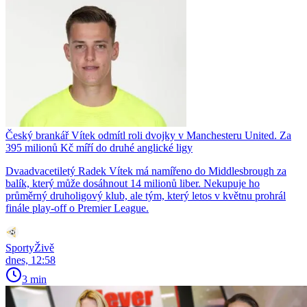
Český brankář Vítek odmítl roli dvojky v Manchesteru United. Za
395 milionů Kč míří do druhé anglické ligy
Dvaadvacetiletý Radek Vítek má namířeno do Middlesbrough za
balík, který může dosáhnout 14 milionů liber. Nekupuje ho
průměrný druholigový klub, ale tým, který letos v květnu prohrál
finále play-off o Premier League.
SportyŽivě
dnes, 12:58
3 min