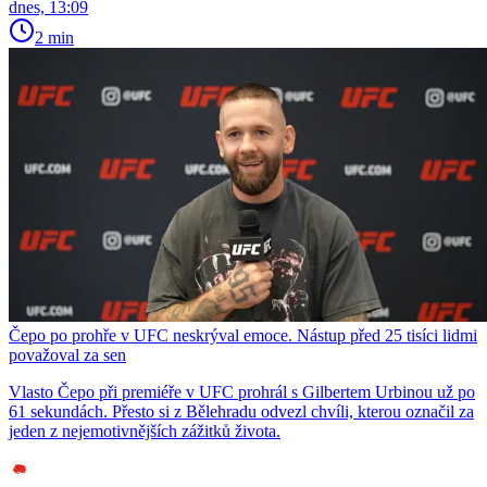
dnes, 13:09
2 min
Čepo po prohře v UFC neskrýval emoce. Nástup před 25 tisíci lidmi
považoval za sen
Vlasto Čepo při premiéře v UFC prohrál s Gilbertem Urbinou už po
61 sekundách. Přesto si z Bělehradu odvezl chvíli, kterou označil za
jeden z nejemotivnějších zážitků života.