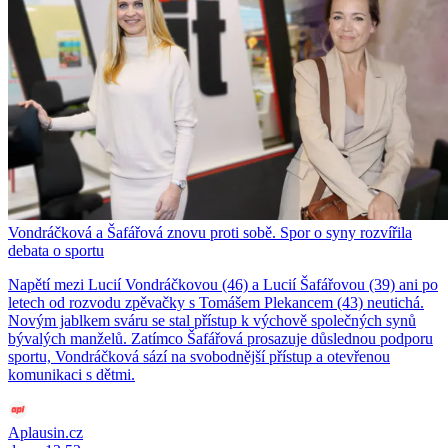
Vondráčková a Šafářová znovu proti sobě. Spor o syny rozvířila
debata o sportu
Napětí mezi Lucií Vondráčkovou (46) a Lucií Šafářovou (39) ani po
letech od rozvodu zpěvačky s Tomášem Plekancem (43) neutichá.
Novým jablkem sváru se stal přístup k výchově společných synů
bývalých manželů. Zatímco Šafářová prosazuje důslednou podporu
sportu, Vondráčková sází na svobodnější přístup a otevřenou
komunikaci s dětmi.
Aplausin.cz