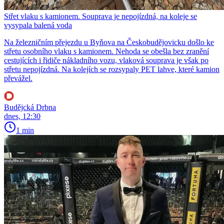
Střet vlaku s kamionem. Souprava je nepojízdná, na koleje se
vysypala balená voda
Na železničním přejezdu u Byňova na Českobudějovicku došlo ke
střetu osobního vlaku s kamionem. Nehoda se obešla bez zranění
cestujících i řidiče nákladního vozu, vlaková souprava je však po
střetu nepojízdná. Na kolejích se rozsypaly PET lahve, které kamion
převážel.
Budějcká Drbna
dnes, 12:30
1 min