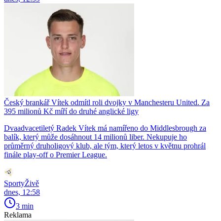
Český brankář Vítek odmítl roli dvojky v Manchesteru United. Za
395 milionů Kč míří do druhé anglické ligy
Dvaadvacetiletý Radek Vítek má namířeno do Middlesbrough za
balík, který může dosáhnout 14 milionů liber. Nekupuje ho
průměrný druholigový klub, ale tým, který letos v květnu prohrál
finále play-off o Premier League.
SportyŽivě
dnes, 12:58
3 min
Reklama