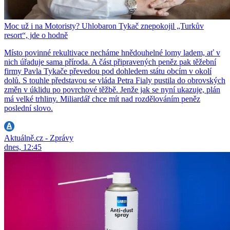
Moc už i na Motoristy? Uhlobaron Tykač znepokojil „Turkův
resort“, jde o hodně
Místo povinné rekultivace necháme hnědouhelné lomy ladem, ať v
nich úřaduje sama příroda. A část připravených peněz pak těžební
firmy Pavla Tykače převedou pod dohledem státu obcím v okolí
dolů. S touhle představou se vláda Petra Fialy pustila do obrovských
změn v úklidu po povrchové těžbě. Jenže jak se nyní ukazuje, plán
má velké trhliny. Miliardář chce mít nad rozdělováním peněz
poslední slovo.
Aktuálně.cz - Zprávy
dnes, 12:45