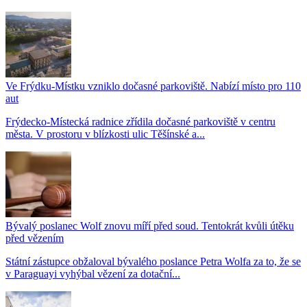
Ve Frýdku-Místku vzniklo dočasné parkoviště. Nabízí místo pro 110
aut
Frýdecko-Místecká radnice zřídila dočasné parkoviště v centru
města. V prostoru v blízkosti ulic Těšínské a...
Bývalý poslanec Wolf znovu míří před soud. Tentokrát kvůli útěku
před vězením
Státní zástupce obžaloval bývalého poslance Petra Wolfa za to, že se
v Paraguayi vyhýbal vězení za dotační...