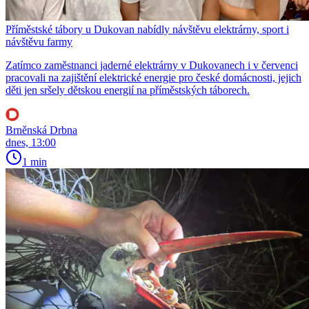
Příměstské tábory u Dukovan nabídly návštěvu elektrárny, sport i
návštěvu farmy
Zatímco zaměstnanci jaderné elektrárny v Dukovanech i v červenci
pracovali na zajištění elektrické energie pro české domácnosti, jejich
děti jen sršely dětskou energií na příměstských táborech.
Brněnská Drbna
dnes, 13:00
1 min