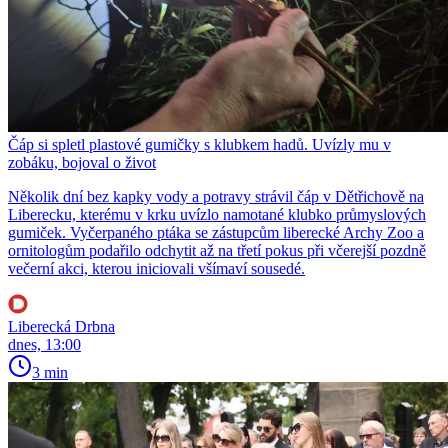
Čáp si spletl plastové gumičky s klubkem hadů. Uvízly mu v
zobáku, bojoval o život
Několik dní bez kapky vody a potravy strávil čáp v Dětřichově na
Liberecku, kterému v krku uvízlo namotané klubko průmyslových
gumiček. Vyčerpaného ptáka se zástupcům liberecké Archy Zoo a
ornitologům podařilo odchytit až na třetí pokus při včerejší pozdně
večerní akci, kterou iniciovali všímaví sousedé.
Liberecká Drbna
dnes, 13:00
3 min