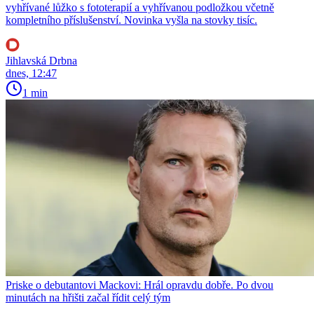
vyhřívané lůžko s fototerapií a vyhřívanou podložkou včetně
kompletního příslušenství. Novinka vyšla na stovky tisíc.
Jihlavská Drbna
dnes, 12:47
1 min
Priske o debutantovi Mackovi: Hrál opravdu dobře. Po dvou
minutách na hřišti začal řídit celý tým