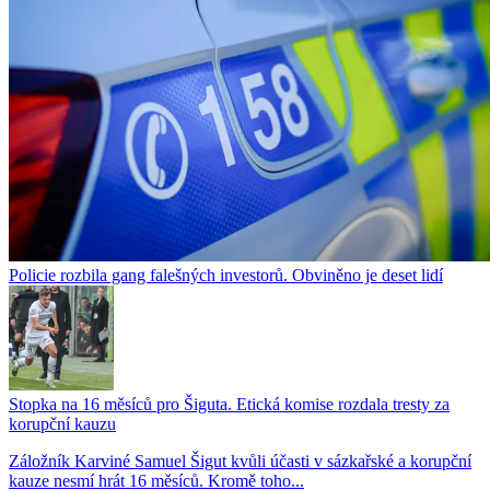
Policie rozbila gang falešných investorů. Obviněno je deset lidí
Stopka na 16 měsíců pro Šiguta. Etická komise rozdala tresty za
korupční kauzu
Záložník Karviné Samuel Šigut kvůli účasti v sázkařské a korupční
kauze nesmí hrát 16 měsíců. Kromě toho...