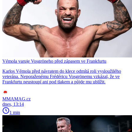
Vémola varuje Vosgröneho před zápasem ve Frankfurtu
Karlos Vémola před návratem do klece odmítá roli vysloužilého
veterána. Neporaženému Frédéricu Vosgrönemu vzkázal, že ve
Frankfurtu neustoupí ani pod tlakem a půjde mu ublížit.
MMAMAG.cz
dnes, 13:14
1 min