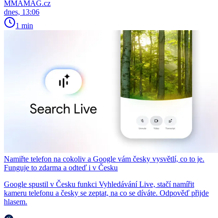
MMAMAG.cz
dnes, 13:06
1 min
Namiřte telefon na cokoliv a Google vám česky vysvětlí, co to je.
Funguje to zdarma a odteď i v Česku
Google spustil v Česku funkci Vyhledávání Live, stačí namířit
kameru telefonu a česky se zeptat, na co se díváte. Odpověď přijde
hlasem.