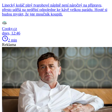
Linecký koláč plný tvarohové náplně není náročný na přípravu,
přesto udělá na nedělní odpoledne ke kávě velkou parádu. Hosté si
budou myslet, že jste moučník koupili.
Cooky.cz
dnes, 12:46
2 min
Reklama