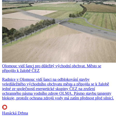
Olomouc vidí šanci pro důležitý východní obchvat. Město se
připojilo k žalobě ČEZ
Radnice v Olomouc vidí šanci na odblokování stavby
veledůležitého východního obchvatu města a připojila se k žalobě
jedné ze společností energetické skupiny ČEZ na zrušení
ochranného pásma vodního zdroje OLMA. Pásmo stavbu tangenty
blokuje, protože ochrana zdrojů vody má zatím přednost před silnicí.
Hanácká Drbna