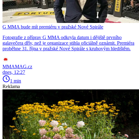
G MMA bude mít premiéru v pražské Nové Spirále
Fotografie z příprav G MMA odkryla datum i dějiště prvního
galavečera dřív, než je organizace stihla oficiálně oznámit. Premiéra
proběhne 31. října v pražské Nové Spirále s kruhovým hledištěm.
MMAMAG.cz
dnes, 12:27
1 min
Reklama