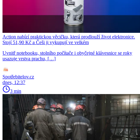
Action nabízí praktickou věcičku, která prodlouží život elektronice.
Stojí 51,90 Kč a Češi ji vykupují ve velkém
Uvnitř notebooku, stolního počítače i obyčejné klávesnice se roky
usazuje vrstva prachu, […]
Spotřebitelov.cz
dnes, 12:37
3 min