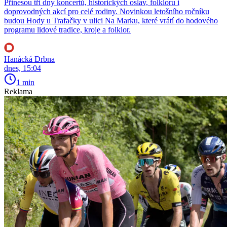
Přinesou tři dny koncertů, historických oslav, folkloru i
doprovodných akcí pro celé rodiny. Novinkou letošního ročníku
budou Hody u Trafačky v ulici Na Marku, které vrátí do hodového
programu lidové tradice, kroje a folklor.
Hanácká Drbna
dnes, 15:04
1 min
Reklama