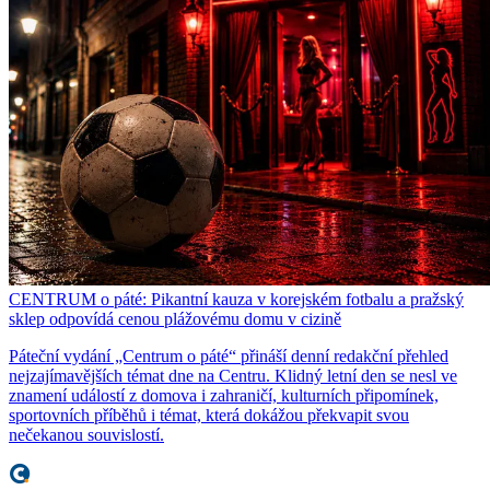
CENTRUM o páté: Pikantní kauza v korejském fotbalu a pražský
sklep odpovídá cenou plážovému domu v cizině
Páteční vydání „Centrum o páté“ přináší denní redakční přehled
nejzajímavějších témat dne na Centru. Klidný letní den se nesl ve
znamení událostí z domova i zahraničí, kulturních připomínek,
sportovních příběhů i témat, která dokážou překvapit svou
nečekanou souvislostí.