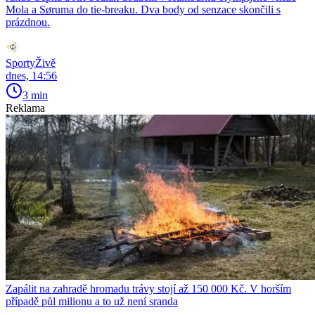
Mola a Søruma do tie-breaku. Dva body od senzace skončili s
prázdnou.
SportyŽivě
dnes, 14:56
3 min
Reklama
Zapálit na zahradě hromadu trávy stojí až 150 000 Kč. V horším
případě půl milionu a to už není sranda