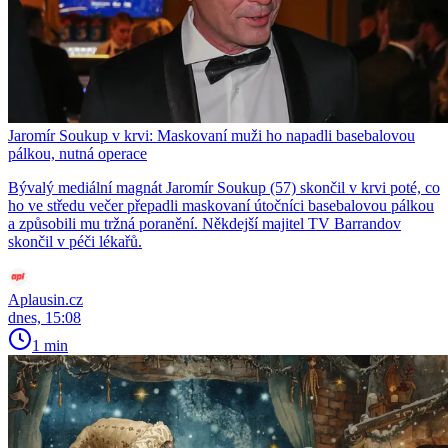
Jaromír Soukup v krvi: Maskovaní muži ho napadli basebalovou
pálkou, nutná operace
Bývalý mediální magnát Jaromír Soukup (57) skončil v krvi poté, co
ho ve středu večer přepadli maskovaní útočníci basebalovou pálkou
a způsobili mu tržná poranění. Někdejší majitel TV Barrandov
skončil v péči lékařů.
Aplausin.cz
dnes, 15:08
1 min