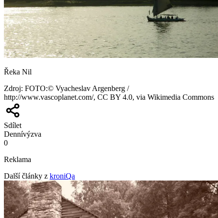
Řeka Nil
Zdroj
:
FOTO:© Vyacheslav Argenberg /
http://www.vascoplanet.com/, CC BY 4.0, via Wikimedia Commons
Sdílet
Denní
výzva
0
Reklama
Další články z
kroniQa