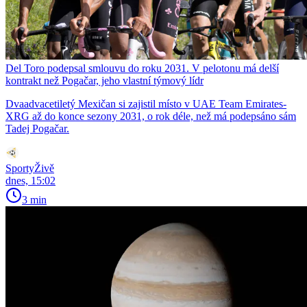
Del Toro podepsal smlouvu do roku 2031. V pelotonu má delší
kontrakt než Pogačar, jeho vlastní týmový lídr
Dvaadvacetiletý Mexičan si zajistil místo v UAE Team Emirates-
XRG až do konce sezony 2031, o rok déle, než má podepsáno sám
Tadej Pogačar.
SportyŽivě
dnes, 15:02
3 min