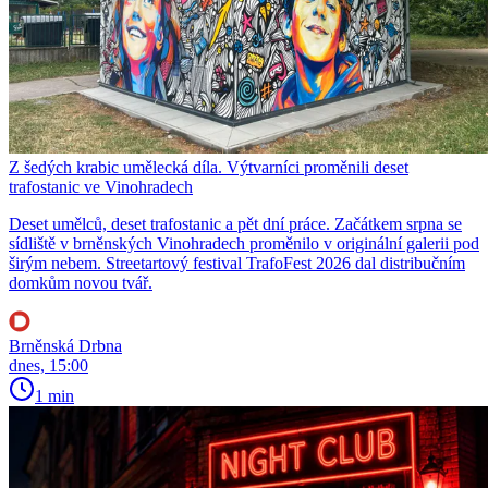
Z šedých krabic umělecká díla. Výtvarníci proměnili deset
trafostanic ve Vinohradech
Deset umělců, deset trafostanic a pět dní práce. Začátkem srpna se
sídliště v brněnských Vinohradech proměnilo v originální galerii pod
širým nebem. Streetartový festival TrafoFest 2026 dal distribučním
domkům novou tvář.
Brněnská Drbna
dnes, 15:00
1 min