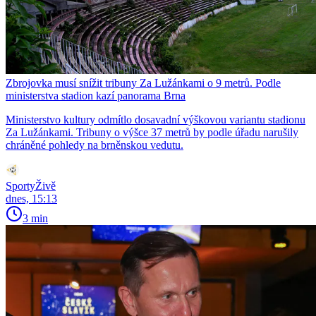
Zbrojovka musí snížit tribuny Za Lužánkami o 9 metrů. Podle
ministerstva stadion kazí panorama Brna
Ministerstvo kultury odmítlo dosavadní výškovou variantu stadionu
Za Lužánkami. Tribuny o výšce 37 metrů by podle úřadu narušily
chráněné pohledy na brněnskou vedutu.
SportyŽivě
dnes, 15:13
3 min