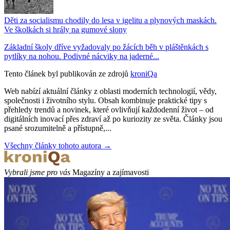
Děti za socialismu chodily do lesa v igelitu a plynových maskách.
Ve školkách si hrály na gumové slony
Základní školy dříve vyžadovaly po žácích běh v pláštěnkách s
pytlíky na nohou. Podivné nácviky na jaderné...
Tento článek byl publikován ze zdrojů
kroniQa
Web nabízí aktuální články z oblasti moderních technologií, vědy,
společnosti i životního stylu. Obsah kombinuje praktické tipy s
přehledy trendů a novinek, které ovlivňují každodenní život – od
digitálních inovací přes zdraví až po kuriozity ze světa. Články jsou
psané srozumitelně a přístupně,...
Všechny články tohoto autora →
Vybrali jsme pro vás
Magazíny a zajímavosti