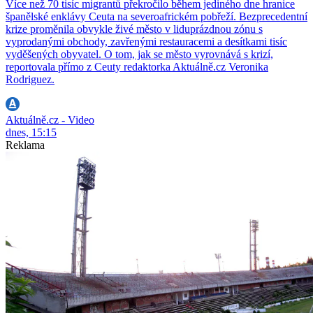
Více než 70 tisíc migrantů překročilo během jediného dne hranice
španělské enklávy Ceuta na severoafrickém pobřeží. Bezprecedentní
krize proměnila obvykle živé město v liduprázdnou zónu s
vyprodanými obchody, zavřenými restauracemi a desítkami tisíc
vyděšených obyvatel. O tom, jak se město vyrovnává s krizí,
reportovala přímo z Ceuty redaktorka Aktuálně.cz Veronika
Rodriguez.
Aktuálně.cz - Video
dnes, 15:15
Reklama