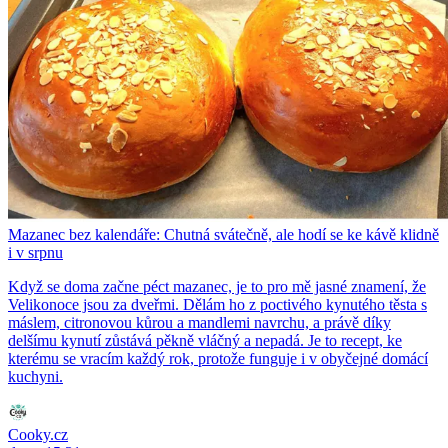
Mazanec bez kalendáře: Chutná svátečně, ale hodí se ke kávě klidně
i v srpnu
Když se doma začne péct mazanec, je to pro mě jasné znamení, že
Velikonoce jsou za dveřmi. Dělám ho z poctivého kynutého těsta s
máslem, citronovou kůrou a mandlemi navrchu, a právě díky
delšímu kynutí zůstává pěkně vláčný a nepadá. Je to recept, ke
kterému se vracím každý rok, protože funguje i v obyčejné domácí
kuchyni.
Cooky.cz