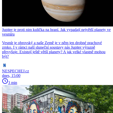
Jupiter je proti nim kulička na hraní. Jak vypadají největší planety ve
vesmíru
Vesmír je obrovský a naše Země je v něm jen drobné prachové
zrnko. I v rámci naší sluneční soustavy nás Jupiter výrazně
převyšuje. Existují ještě větší planety? A jak velké vlastně mohou
být?
NESPECHEJ.cz
dnes, 15:00
3 min