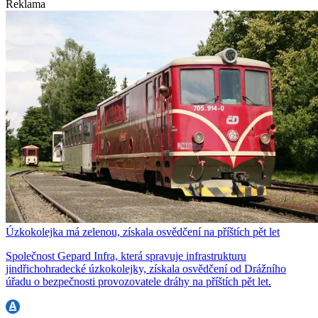
Reklama
Úzkokolejka má zelenou, získala osvědčení na příštích pět let
Společnost Gepard Infra, která spravuje infrastrukturu
jindřichohradecké úzkokolejky, získala osvědčení od Drážního
úřadu o bezpečnosti provozovatele dráhy na příštích pět let.