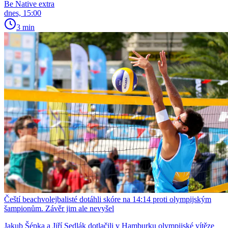
Be Native extra
dnes, 15:00
3 min
Čeští beachvolejbalisté dotáhli skóre na 14:14 proti olympijským
šampionům. Závěr jim ale nevyšel
Jakub Šépka a Jiří Sedlák dotlačili v Hamburku olympijské vítěze