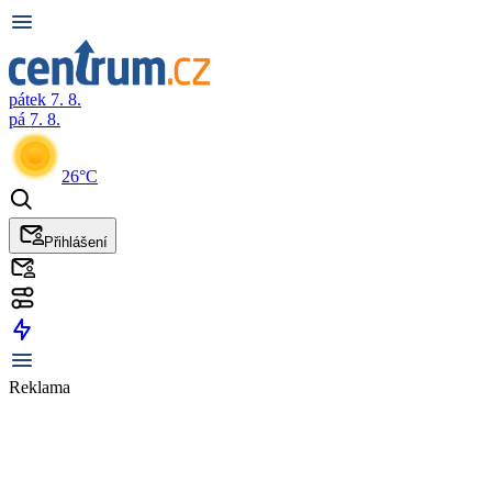
pátek 7. 8.
pá 7. 8.
26°C
Přihlášení
Reklama