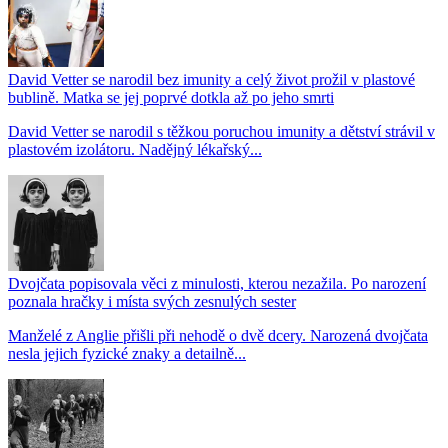
David Vetter se narodil bez imunity a celý život prožil v plastové
bublině. Matka se jej poprvé dotkla až po jeho smrti
David Vetter se narodil s těžkou poruchou imunity a dětství strávil v
plastovém izolátoru. Nadějný lékařský...
Dvojčata popisovala věci z minulosti, kterou nezažila. Po narození
poznala hračky i místa svých zesnulých sester
Manželé z Anglie přišli při nehodě o dvě dcery. Narozená dvojčata
nesla jejich fyzické znaky a detailně...