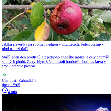
Jablka a švestky na stromě hnědnou v chumáčích. Jeden plesnivý
plod nakazí další
Stačí jeden den prodlení, a z jednoho hnědého jablka je celý chumáč
shnilých plodů. Za rychlým šířením stojí houbová choroba, která v
srpnu pracuje přesčas.
Chalupáři-Zahrádkáři
dnes, 15:05
4 min