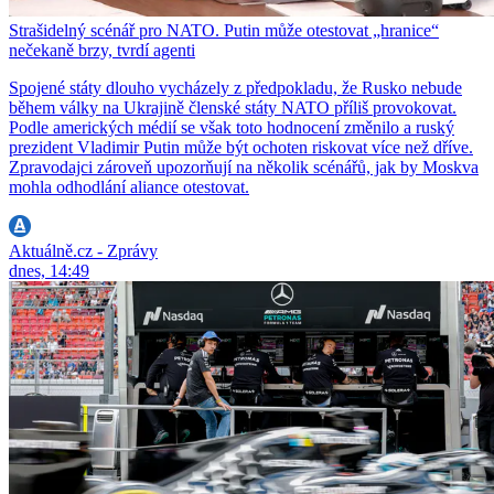
Strašidelný scénář pro NATO. Putin může otestovat „hranice“
nečekaně brzy, tvrdí agenti
Spojené státy dlouho vycházely z předpokladu, že Rusko nebude
během války na Ukrajině členské státy NATO příliš provokovat.
Podle amerických médií se však toto hodnocení změnilo a ruský
prezident Vladimir Putin může být ochoten riskovat více než dříve.
Zpravodajci zároveň upozorňují na několik scénářů, jak by Moskva
mohla odhodlání aliance otestovat.
Aktuálně.cz - Zprávy
dnes, 14:49