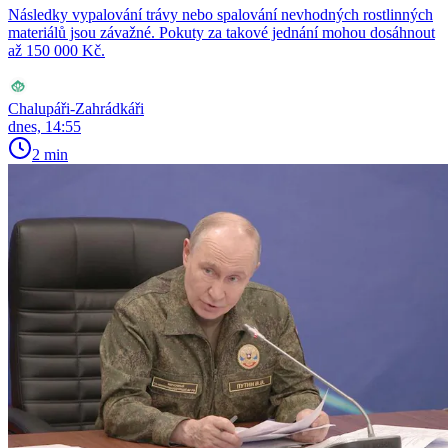
Následky vypalování trávy nebo spalování nevhodných rostlinných
materiálů jsou závažné. Pokuty za takové jednání mohou dosáhnout
až 150 000 Kč.
Chalupáři-Zahrádkáři
dnes, 14:55
2 min