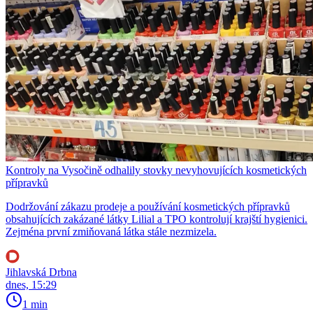
Kontroly na Vysočině odhalily stovky nevyhovujících kosmetických
přípravků
Dodržování zákazu prodeje a používání kosmetických přípravků
obsahujících zakázané látky Lilial a TPO kontrolují krajští hygienici.
Zejména první zmiňovaná látka stále nezmizela.
Jihlavská Drbna
dnes, 15:29
1 min