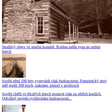
Strašlivý objev ve starém komíně. Rodina našla syna po sedmi
letech
Sověti před 100 lety vymysleli vlak budoucnosti. Futuristický stroj
měl jezdit 300 km/h, nakonec zmizel v archivech
Sověti chtěli ve třicátých letech postavit vlak na obřích koulích.
Odvážný projekt rychlovlaku budoucnosti...