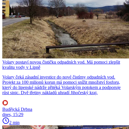
Volary postaví novou čističku odpadních vod. Má pomoci zlepšit
kvalitu vody v Lipně
Volary čeká zásadní investice do nové čistírny odpadních vod.
Projekt za 100 milionů korun má pomoci snížit množství fosforu,
který do lipenské nádrže přitéká Volarským potokem a podporuje
růst sinic. Dvě třetiny nákladů uhradí Jihočeský kraj.
Budějcká Drbna
dnes, 15:29
2 min