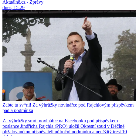
Aktuálně.cz - Zprávy
dnes, 15:29
Zabte tu sv*ni! Za výhrůžky novinářce pod Rajchlovým příspěvkem
padla podmínka
Za výhrůžky smrtí novinářce na Facebooku pod příspěvkem
poslance Jindřicha Rajchla (PRO) uložil Okresní soud v Děčíně
obžalovanému přispěvateli půlroční podmínku a peněžitý trest 10