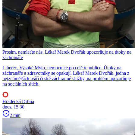
Prosím, nemlaťte nás. Lékař Marek Dvořák upozorňuje na útoky na
záchranáře
Liberec, Vysoké Mýto, nemocnice po celé republice. Útoky na
záchranáře a zdravotníky se opakují. Lékař Marek Dvořák, jedna z
nejznámějších tváří české záchranné služby, na problém upozorňuje
na sociálních sítích.
Hradecká Drbna
dnes, 15:30
2 min