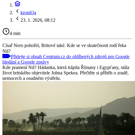
kroniQa
23. 1. 2026, 08:12
4 min
Císař Nero pohořel, Britové také. Kde se ve skutečnosti rodí řeka
Nil?
Přidejte si obsah Centrum.cz do oblíbených zdrojů pro Google
hledání a Google zprávy
Kde pramení Nil? Hádanka, která trápila Římany i Egypťany, stála
život britského objevitele Johna Spekea. Přečtěte si příběh o zradě,
nemocech a osudném výstřelu.