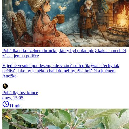
Pohádka o kouzelném hrníčku, který byl pořád plný kakaa a nechtěl
zůstat jen na poličce
V jedné vesnici pod lesem, kde v zimě sníh přikrýval střechy tak
pečlivě, jako by je někdo balil do peřiny, žila holčička jménem
Anežka.
Pohádky bez konce
dnes, 15:05
11 min