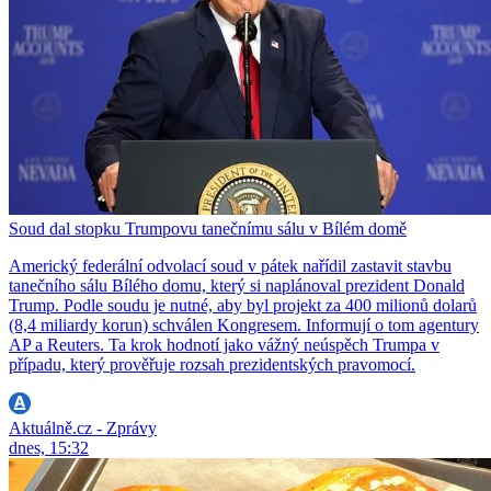
Soud dal stopku Trumpovu tanečnímu sálu v Bílém domě
Americký federální odvolací soud v pátek nařídil zastavit stavbu
tanečního sálu Bílého domu, který si naplánoval prezident Donald
Trump. Podle soudu je nutné, aby byl projekt za 400 milionů dolarů
(8,4 miliardy korun) schválen Kongresem. Informují o tom agentury
AP a Reuters. Ta krok hodnotí jako vážný neúspěch Trumpa v
případu, který prověřuje rozsah prezidentských pravomocí.
Aktuálně.cz - Zprávy
dnes, 15:32