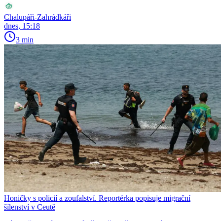
Chalupáři-Zahrádkáři
dnes, 15:18
3 min
Honičky s policií a zoufalství. Reportérka popisuje migrační
šílenství v Ceutě