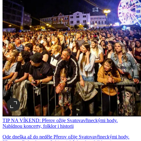
TIP NA VÍKEND: Přerov ožije Svatovavřineckými hody.
Nabídnou koncerty, folklor i historii
Ode dneška až do neděle Přerov ožije Svatovavřineckými hody.