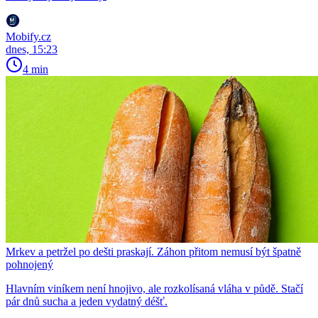
Mobify.cz
dnes, 15:23
4 min
Mrkev a petržel po dešti praskají. Záhon přitom nemusí být špatně
pohnojený
Hlavním viníkem není hnojivo, ale rozkolísaná vláha v půdě. Stačí
pár dnů sucha a jeden vydatný déšť.