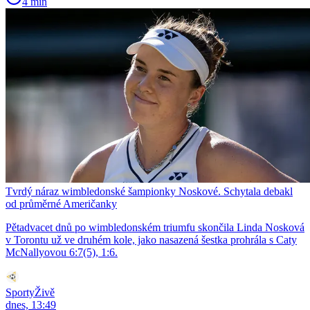
4 min
Tvrdý náraz wimbledonské šampionky Noskové. Schytala debakl
od průměrné Američanky
Pětadvacet dnů po wimbledonském triumfu skončila Linda Nosková
v Torontu už ve druhém kole, jako nasazená šestka prohrála s Caty
McNallyovou 6:7(5), 1:6.
SportyŽivě
dnes, 13:49