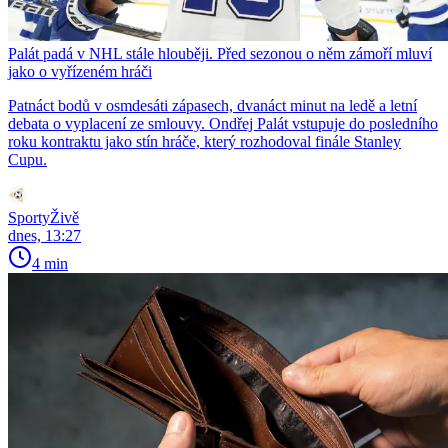
Palát padá v NHL stále hlouběji. Před sezonou o něm zámoří mluví
jako o vyřízeném hráči
Patnáct bodů v osmdesáti zápasech, dvanáct minut na ledě a letní
debata o vyplacení ze smlouvy. Ondřej Palát vstupuje do posledního
roku kontraktu jako stín hráče, který rozhodoval finále Stanley
Cupu.
SportyŽivě
dnes, 13:27
4 min