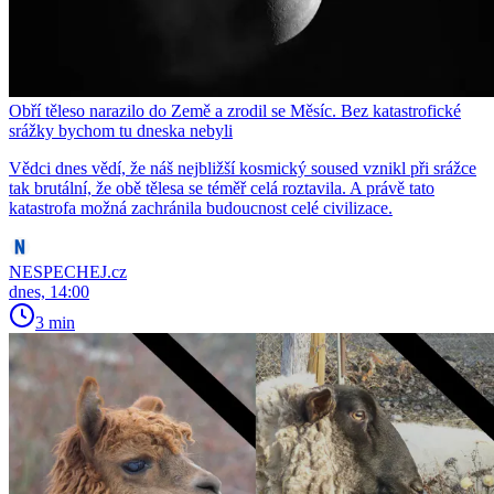
Obří těleso narazilo do Země a zrodil se Měsíc. Bez katastrofické
srážky bychom tu dneska nebyli
Vědci dnes vědí, že náš nejbližší kosmický soused vznikl při srážce
tak brutální, že obě tělesa se téměř celá roztavila. A právě tato
katastrofa možná zachránila budoucnost celé civilizace.
NESPECHEJ.cz
dnes, 14:00
3 min