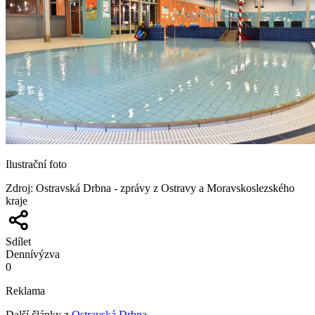
Ilustrační foto
Zdroj
:
Ostravská Drbna - zprávy z Ostravy a Moravskoslezského
kraje
Sdílet
Denní
výzva
0
Reklama
Další články z
Ostravská Drbna