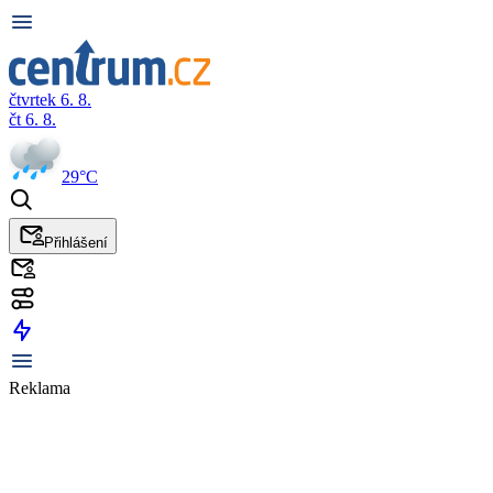
čtvrtek 6. 8.
čt 6. 8.
29°C
Přihlášení
Reklama