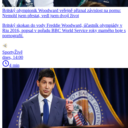
Britský olympionik Woodward veřejně přiznal závislost na pornu:
Nemohl jsem přestat, vedl jsem dvojí život
Britský skokan do vody Freddie Woodward, účastník olympiády v
Riu 2016, popsal v pořadu BBC World Service roky marného boje s
pornografií.
SportyŽivě
dnes, 14:00
4 min