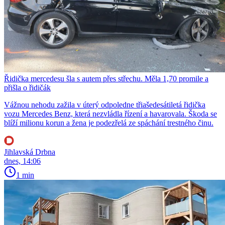
Řidička mercedesu šla s autem přes střechu. Měla 1,70 promile a
přišla o řidičák
Vážnou nehodu zažila v úterý odpoledne třiašedesátiletá řidička
vozu Mercedes Benz, která nezvládla řízení a havarovala. Škoda se
blíží milionu korun a žena je podezřelá ze spáchání trestného činu.
Jihlavská Drbna
dnes, 14:06
1 min