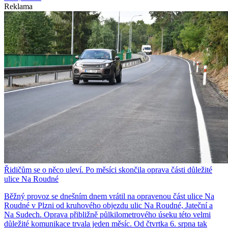
Reklama
Řidičům se o něco uleví. Po měsíci skončila oprava části důležité
ulice Na Roudné
Běžný provoz se dnešním dnem vrátil na opravenou část ulice Na
Roudné v Plzni od kruhového objezdu ulic Na Roudné, Jateční a
Na Sudech. Oprava přibližně půlkilometrového úseku této velmi
důležité komunikace trvala jeden měsíc. Od čtvrtka 6. srpna tak