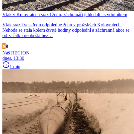
Vlak v Kolovratech srazil ženu, záchranáři ji hledali i s vrtulníkem
Vlak srazil ve středu odpoledne ženu v pražských Kolovratech.
Nehoda se stala kolem čtvrté hodiny odpolední a záchranná akce se
od začátku neobešla bez…
Náš REGION
dnes, 13:30
1 min