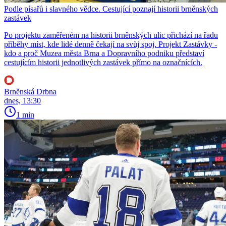
Podle písařů i slavného vědce. Cestující poznají historii brněnských
zastávek
Po projektu zaměřeném na historii brněnských ulic přichází na řadu
příběhy míst, kde lidé denně čekají na svůj spoj. Projekt Zastávky -
kdo a proč Muzea města Brna a Dopravního podniku představí
cestujícím historii jednotlivých zastávek přímo na označnících.
Brněnská Drbna
dnes, 13:30
1 min