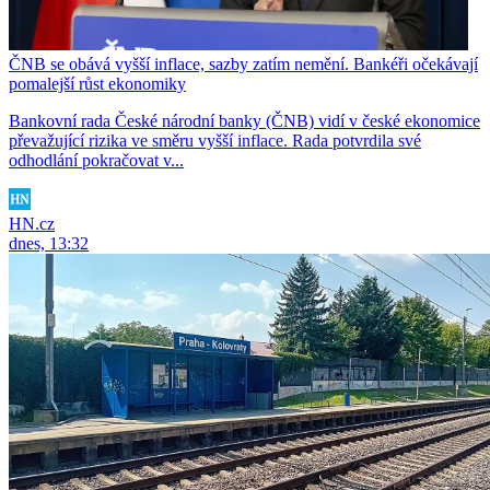
ČNB se obává vyšší inflace, sazby zatím nemění. Bankéři očekávají
pomalejší růst ekonomiky
Bankovní rada České národní banky (ČNB) vidí v české ekonomice
převažující rizika ve směru vyšší inflace. Rada potvrdila své
odhodlání pokračovat v...
HN.cz
dnes, 13:32