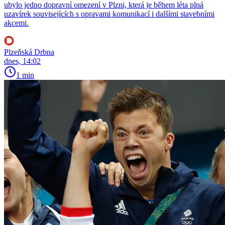
ubylo jedno dopravní omezení v Plzni, která je během léta plná
uzavírek souvisejících s opravami komunikací i dalšími stavebními
akcemi.
Plzeňská Drbna
dnes, 14:02
1 min