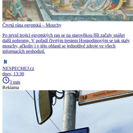
Čtvrtá rána egyptská – Mouchy
Po první trojici egyptských ran se na starověkou říši začaly snášet
další pohromy. V pořadí čtvrtým trestem Hospodinovým se tak staly
mouchy, ačkoliv i v této oblasti se jednotlivé zdroje ve všech
informacích neshodují.
NESPECHEJ.cz
dnes, 13:30
3 min
Reklama