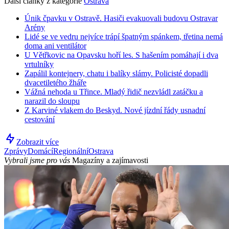
Další články z kategorie
Ostrava
Únik čpavku v Ostravě. Hasiči evakuovali budovu Ostravar
Arény
Lidé se ve vedru nejvíce trápí špatným spánkem, třetina nemá
doma ani ventilátor
U Větřkovic na Opavsku hoří les. S hašením pomáhají i dva
vrtulníky
Zapálil kontejnery, chatu i balíky slámy. Policisté dopadli
dvacetiletého žháře
Vážná nehoda u Třince. Mladý řidič nezvládl zatáčku a
narazil do sloupu
Z Karviné vlakem do Beskyd. Nové jízdní řády usnadní
cestování
Zobrazit více
Zprávy
Domácí
Regionální
Ostrava
Vybrali jsme pro vás
Magazíny a zajímavosti