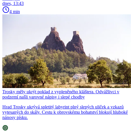
dnes, 13:43
4 min
Trosky měly ukrýt poklad z vypleněného kláštera. Odvážlivci v
podzemí našli varovné nápisy i slepé chodby
Hrad Trosky ukrývá spletitý labyrint plný slepých uliček a vzkazů
vytesaných do skály. Cestu k obrovskému bohatství blokují hluboké
nánosy písku.