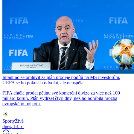
Infantino se omluvil za plán prodeje podílů na MS investorům.
UEFA se ho pokusila odvolat, ale neuspěla
FIFA chtěla prodat pětinu své komerční divize za více než 100
miliard korun. Plán vydržel čtyři dny, než ho pohřbila hrozba
evropského bojkotu.
SportyŽivě
dnes, 13:51