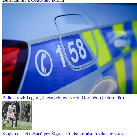
Policie rozbila gang falešných investorů. Obviněno je deset lidí
Stopka na 16 měsíců pro Šiguta. Etická komise rozdala tresty za