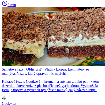
3 min
Sametové řezy „Obliž prst”: Vláčný korpus, krém, který se
rozplývá. Název, který opravdu nic nepřehání
Kakaové řezy s žloutkovým krémem a sněhem z bílků patří k těm
dezertům, které zmizí z plechu dřív, než vychladnou. Vyzkoušela
jsem je poprvé a výsledek byl přesně takový, jaký název slibuje.
Cooky.cz