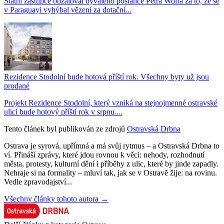
Státní zástupce obžaloval bývalého poslance Petra Wolfa za to, že se
v Paraguayi vyhýbal vězení za dotační...
Rezidence Stodolní bude hotová příští rok. Všechny byty už jsou
prodané
Projekt Rezidence Stodolní, který vzniká na stejnojmenné ostravské
ulici bude hotový příští rok v srpnu....
Tento článek byl publikován ze zdrojů
Ostravská Drbna
Ostrava je syrová, upřímná a má svůj rytmus – a Ostravská Drbna to
ví. Přináší zprávy, které jdou rovnou k věci: nehody, rozhodnutí
města, protesty, kulturní dění i příběhy z ulic, které by jinde zapadly.
Nehraje si na formality – mluví tak, jak se v Ostravě žije: na rovinu.
Vedle zpravodajství...
Všechny články tohoto autora →