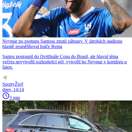
Neymar po postupu Santosu ztratil zábrany. V útrobách stadionu
hlasitě zesměšňoval hráče Rema
Santos postoupil do čtvrtfinále Copa do Brasil, ale hlavní téma
večera nevytvořil rozhodující gól, vytvořil ho Neymar v koridoru u
šaten.
SportyŽivě
dnes, 14:14
3 min