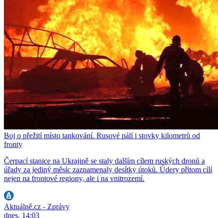
Boj o přežití místo tankování. Rusové pálí i stovky kilometrů od
fronty
Čerpací stanice na Ukrajině se staly dalším cílem ruských dronů a
úřady za jediný měsíc zaznamenaly desítky útoků. Údery přitom cílí
nejen na frontové regiony, ale i na vnitrozemí.
Aktuálně.cz - Zprávy
dnes, 14:03