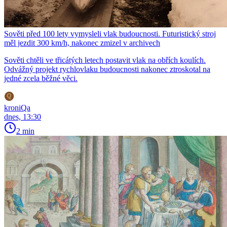
Sověti před 100 lety vymysleli vlak budoucnosti. Futuristický stroj
měl jezdit 300 km/h, nakonec zmizel v archivech
Sověti chtěli ve třicátých letech postavit vlak na obřích koulích.
Odvážný projekt rychlovlaku budoucnosti nakonec ztroskotal na
jedné zcela běžné věci.
kroniQa
dnes, 13:30
2 min