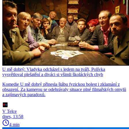
U mě dobrý: Vladyka odcházel s ledem na tváři, Polívka
vysvětloval plešatění a diváci si všimli školáckých chyb
Komedie U mě dobrý přinesla štábu fyzickou bolest i zklamání z
obsazení. Za kamerou se odehrávaly situace plné filmařských omylů
a zajímavých paradoxů.
V Telce
dnes, 13:58
4 min