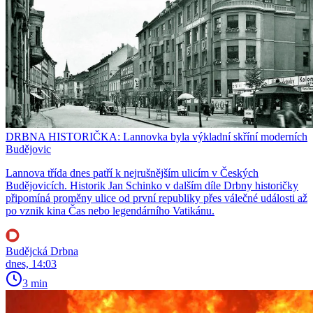
DRBNA HISTORIČKA: Lannovka byla výkladní skříní moderních
Budějovic
Lannova třída dnes patří k nejrušnějším ulicím v Českých
Budějovicích. Historik Jan Schinko v dalším díle Drbny historičky
připomíná proměny ulice od první republiky přes válečné události až
po vznik kina Čas nebo legendárního Vatikánu.
Budějcká Drbna
dnes, 14:03
3 min