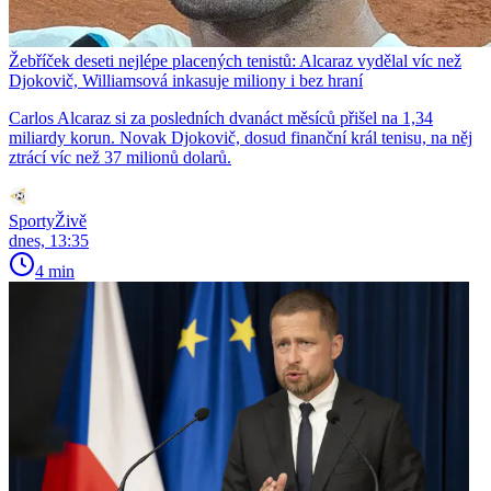
Žebříček deseti nejlépe placených tenistů: Alcaraz vydělal víc než
Djokovič, Williamsová inkasuje miliony i bez hraní
Carlos Alcaraz si za posledních dvanáct měsíců přišel na 1,34
miliardy korun. Novak Djokovič, dosud finanční král tenisu, na něj
ztrácí víc než 37 milionů dolarů.
SportyŽivě
dnes, 13:35
4 min