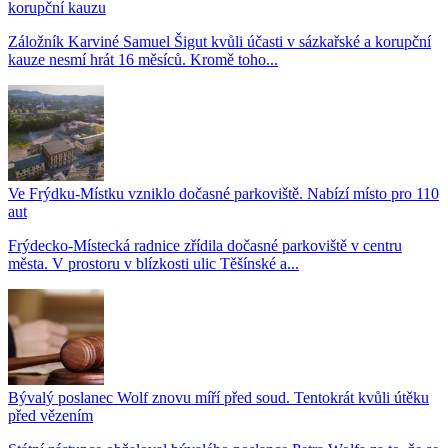
korupční kauzu
Záložník Karviné Samuel Šigut kvůli účasti v sázkařské a korupční
kauze nesmí hrát 16 měsíců. Kromě toho...
Ve Frýdku-Místku vzniklo dočasné parkoviště. Nabízí místo pro 110
aut
Frýdecko-Místecká radnice zřídila dočasné parkoviště v centru
města. V prostoru v blízkosti ulic Těšínské a...
Bývalý poslanec Wolf znovu míří před soud. Tentokrát kvůli útěku
před vězením