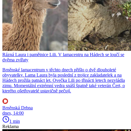
Rázná Laura i pamětnice Lili. V lamacentru na Hádech se loučí se
dvěma zvířaty
Brněnské lamacentrum v těchto dnech přišlo o dvě dlouholeté
obyvatelky. Lama Laura byla poslední z trojice zakladatelek a na
Hádech prožila patnáct let. Ovečka Lili po třinácti letech nezvládla
zimu. Momentální extrémní vedra snáší špatně také veterán Čert, o
kterého ošetřovatelé ustavičně pečují.
Brněnská Drbna
dnes, 14:00
1 min
Reklama