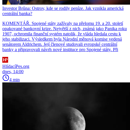
Investor Brůna: Ostrov, kde se rodily peníze. Jak vznikla americká
centrální banka?
KOMENTÁŘ. Spojené státy zažívaly na přelomu 19. a 20. století
opakované bankovní krize. Největší z nich, známá jako Panika roku
1907, ochromila finanční systém natolik, že vláda hledala cestu k
jeho stabilizaci. Výsledkem byla Národní měnová komise vedená
senátorem Aldrichem. Její členové studovali evropské centrální
banky a připravovali návrh nové instituce pro Spojené státy. Při
HlídacíPes.org
dnes, 14:00
4 min