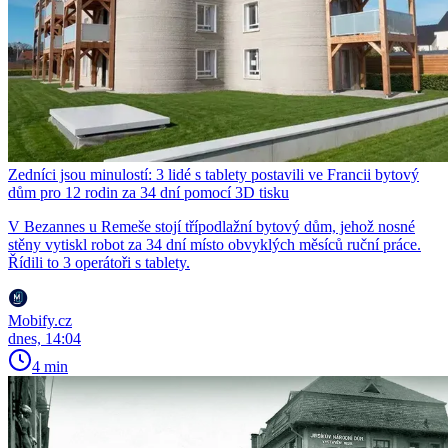
Zedníci jsou minulostí: 3 lidé s tablety postavili ve Francii bytový
dům pro 12 rodin za 34 dní pomocí 3D tisku
V Bezannes u Remeše stojí třípodlažní bytový dům, jehož nosné
stěny vytiskl robot za 34 dní místo obvyklých měsíců ruční práce.
Řídili to 3 operátoři s tablety.
Mobify.cz
dnes, 14:04
4 min