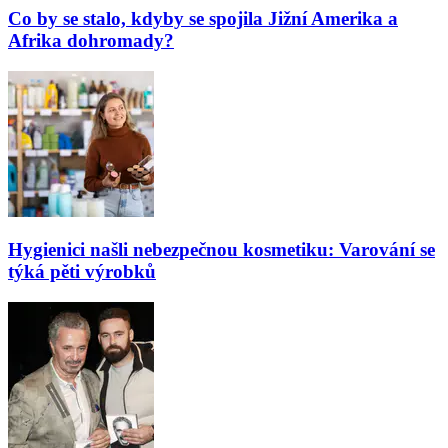
Co by se stalo, kdyby se spojila Jižní Amerika a
Afrika dohromady?
Hygienici našli nebezpečnou kosmetiku: Varování se
týká pěti výrobků