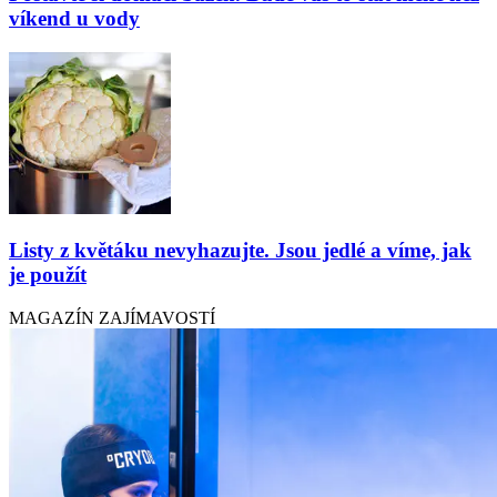
víkend u vody
Listy z květáku nevyhazujte. Jsou jedlé a víme, jak
je použít
MAGAZÍN ZAJÍMAVOSTÍ