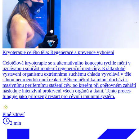
Kryoterapie celého těla: Regenerace a prevence vyhoření
Celotělová kryoterapie se z alternativního konceptu rychle mění v
uznávanou součást moderní regenerační medicíny. Krátkodobé
vystavení organismu extrémnímu suchému chladu vyvolává v těle
silnou neuroendokrinní reakci. Během několika minut dochází k
masivnímu perifernímu stažení cév, po kterém při opětovném zahřátí
následuje intenzivní prokrvení všech orgánů a tkání. Tento proces
funguje jako přirozený restart pro cévní i imunitní systém.
Plné zdraví
2 min