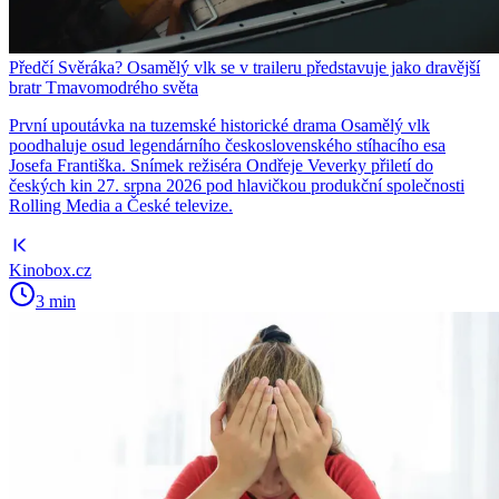
Předčí Svěráka? Osamělý vlk se v traileru představuje jako dravější
bratr Tmavomodrého světa
První upoutávka na tuzemské historické drama Osamělý vlk
poodhaluje osud legendárního československého stíhacího esa
Josefa Františka. Snímek režiséra Ondřeje Veverky přiletí do
českých kin 27. srpna 2026 pod hlavičkou produkční společnosti
Rolling Media a České televize.
Kinobox.cz
3 min