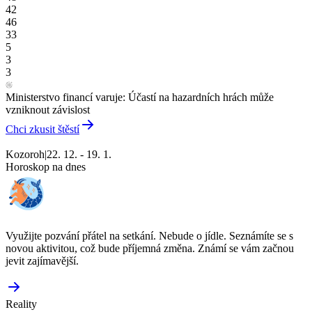
42
46
33
5
3
3
Ministerstvo financí varuje: Účastí na hazardních hrách může
vzniknout závislost
Chci zkusit štěstí
Kozoroh
|
22. 12. - 19. 1.
Horoskop na dnes
Využijte pozvání přátel na setkání. Nebude o jídle. Seznámíte se s
novou aktivitou, což bude příjemná změna. Známí se vám začnou
jevit zajímavější.
Reality