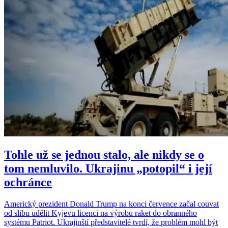
Tohle už se jednou stalo, ale nikdy se o
tom nemluvilo. Ukrajinu „potopil“ i její
ochránce
Americký prezident Donald Trump na konci července začal couvat
od slibu udělit Kyjevu licenci na výrobu raket do obranného
systému Patriot. Ukrajinští představitelé tvrdí, že problém mohl být