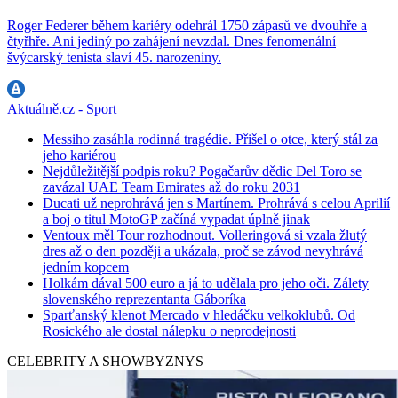
Roger Federer během kariéry odehrál 1750 zápasů ve dvouhře a
čtyřhře. Ani jediný po zahájení nevzdal. Dnes fenomenální
švýcarský tenista slaví 45. narozeniny.
Aktuálně.cz - Sport
Messiho zasáhla rodinná tragédie. Přišel o otce, který stál za
jeho kariérou
Nejdůležitější podpis roku? Pogačarův dědic Del Toro se
zavázal UAE Team Emirates až do roku 2031
Ducati už neprohrává jen s Martínem. Prohrává s celou Aprilií
a boj o titul MotoGP začíná vypadat úplně jinak
Ventoux měl Tour rozhodnout. Volleringová si vzala žlutý
dres až o den později a ukázala, proč se závod nevyhrává
jedním kopcem
Holkám dával 500 euro a já to udělala pro jeho oči. Zálety
slovenského reprezentanta Gáboríka
Sparťanský klenot Mercado v hledáčku velkoklubů. Od
Rosického ale dostal nálepku o neprodejnosti
CELEBRITY A SHOWBYZNYS