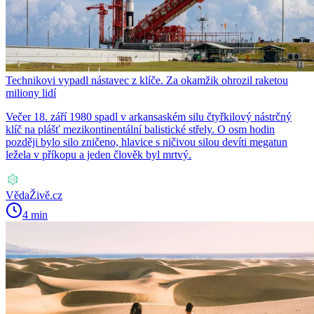
Technikovi vypadl nástavec z klíče. Za okamžik ohrozil raketou
miliony lidí
Večer 18. září 1980 spadl v arkansaském silu čtyřkilový nástrčný
klíč na plášť mezikontinentální balistické střely. O osm hodin
později bylo silo zničeno, hlavice s ničivou silou devíti megatun
ležela v příkopu a jeden člověk byl mrtvý.
VědaŽivě.cz
4 min