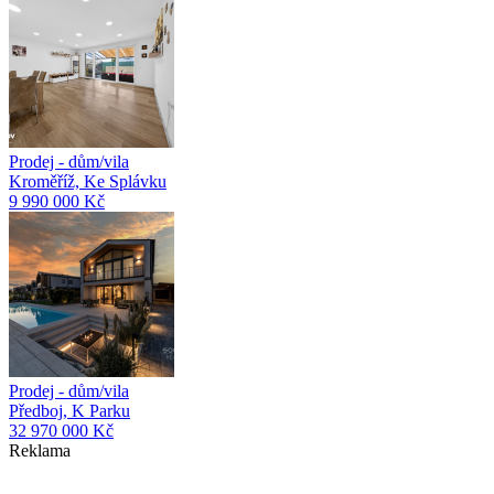
Prodej - dům/vila
Kroměříž, Ke Splávku
9 990 000 Kč
Prodej - dům/vila
Předboj, K Parku
32 970 000 Kč
Reklama