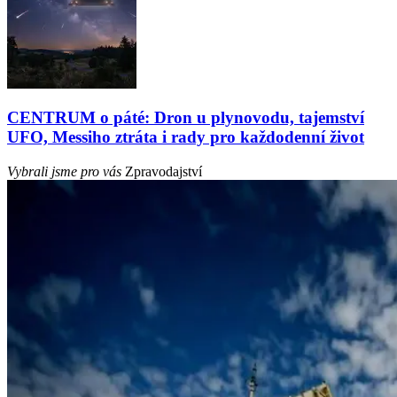
CENTRUM o páté: Dron u plynovodu, tajemství
UFO, Messiho ztráta i rady pro každodenní život
Vybrali jsme pro vás
Zpravodajství