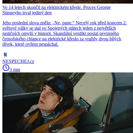
Ve 14 letech skončil na elektrickém křesle. Proces George
Stinneyho trval jediný den
Jeho poslední slova zněla: „Ne, pane.“ Necelý rok před koncem 2.
světové války se stal ve Spojených státech jeden z největších
justičních omylů v historii. Skandální verdikt poslal nevinného
černošského chlapce na elektrické křeslo za vraždy dvou bílých
dívek, které ovšem nespáchal.
NESPECHEJ.cz
3 min