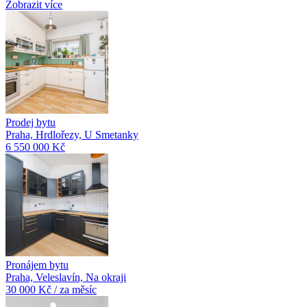
Zobrazit více
Prodej bytu
Praha, Hrdlořezy, U Smetanky
6 550 000 Kč
Pronájem bytu
Praha, Veleslavín, Na okraji
30 000 Kč / za měsíc