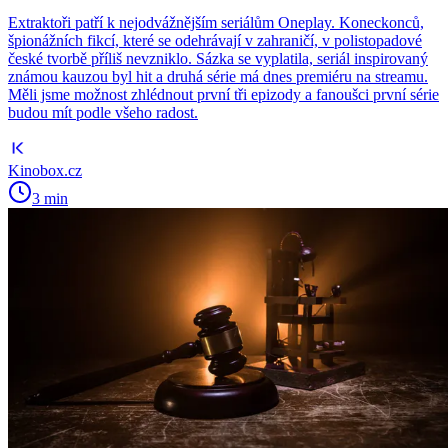
Extraktoři patří k nejodvážnějším seriálům Oneplay. Koneckonců,
špionážních fikcí, které se odehrávají v zahraničí, v polistopadové
české tvorbě příliš nevzniklo. Sázka se vyplatila, seriál inspirovaný
známou kauzou byl hit a druhá série má dnes premiéru na streamu.
Měli jsme možnost zhlédnout první tři epizody a fanoušci první série
budou mít podle všeho radost.
Kinobox.cz
3 min