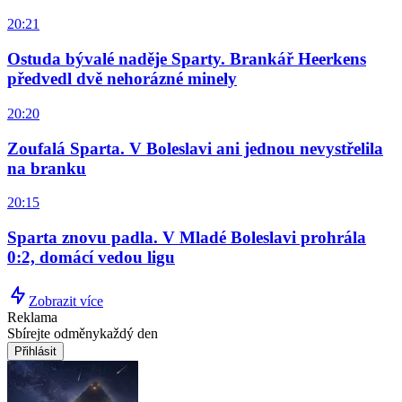
20:21
Ostuda bývalé naděje Sparty. Brankář Heerkens
předvedl dvě nehorázné minely
20:20
Zoufalá Sparta. V Boleslavi ani jednou nevystřelila
na branku
20:15
Sparta znovu padla. V Mladé Boleslavi prohrála
0:2, domácí vedou ligu
Zobrazit více
Reklama
Sbírejte odměny
každý den
Přihlásit