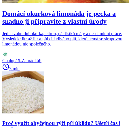
Domácí okurková limonáda je pecka a
snadno ji připravíte z vlastní úrody
Jedna zahradní okurka, citron, pár lístků máty a deset minut práce.
Výsledek: litr až litr a půl chladivého pití, které nemá se sirupovou
limonádou nic společného.
Chalupáři-Zahrádkáři
3 min
Proč využít obyčejnou rýži při úklidu? Ušetří čas i