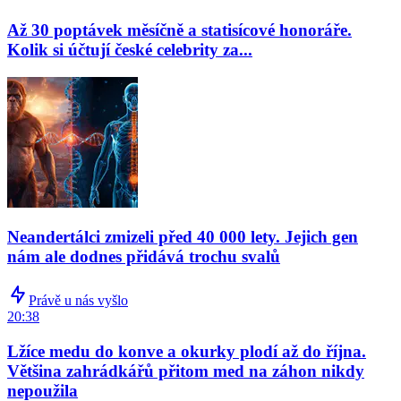
Až 30 poptávek měsíčně a statisícové honoráře.
Kolik si účtují české celebrity za...
Neandertálci zmizeli před 40 000 lety. Jejich gen
nám ale dodnes přidává trochu svalů
Právě u nás vyšlo
20:38
Lžíce medu do konve a okurky plodí až do října.
Většina zahrádkářů přitom med na záhon nikdy
nepoužila