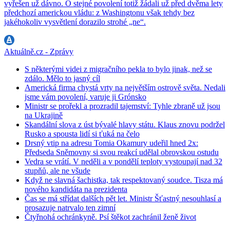
vyřešen už dávno. O stejné povolení totiž žádali už před dvěma lety
předchozí americkou vládu: z Washingtonu však tehdy bez
jakéhokoliv vysvětlení dorazilo strohé „ne“.
Aktuálně.cz - Zprávy
S některými videi z migračního pekla to bylo jinak, než se
zdálo. Mělo to jasný cíl
Americká firma chystá vrty na největším ostrově světa. Nedali
jsme vám povolení, varuje ji Grónsko
Ministr se prořekl a prozradil tajemství: Tyhle zbraně už jsou
na Ukrajině
Skandální slova z úst bývalé hlavy státu. Klaus znovu podržel
Rusko a spousta lidí si ťuká na čelo
Drsný vtip na adresu Tomia Okamury udeřil hned 2x:
Předseda Sněmovny si svou reakcí udělal obrovskou ostudu
Vedra se vrátí. V neděli a v pondělí teploty vystoupají nad 32
stupňů, ale ne všude
Když ne slavná šachistka, tak respektovaný soudce. Tisza má
nového kandidáta na prezidenta
Čas se má střídat dalších pět let. Ministr Šťastný nesouhlasí a
prosazuje natrvalo ten zimní
Čtyřnohá ochránkyně. Psí štěkot zachránil ženě život