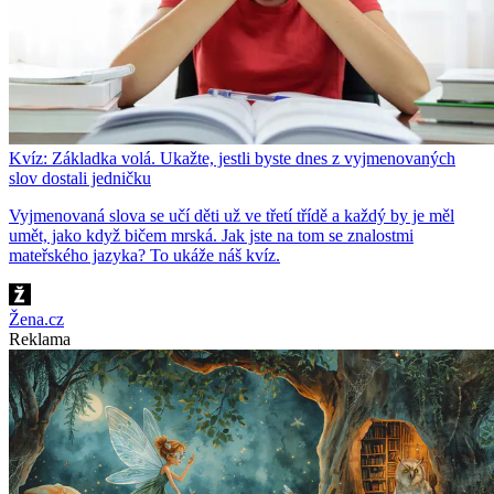
Kvíz: Základka volá. Ukažte, jestli byste dnes z vyjmenovaných
slov dostali jedničku
Vyjmenovaná slova se učí děti už ve třetí třídě a každý by je měl
umět, jako když bičem mrská. Jak jste na tom se znalostmi
mateřského jazyka? To ukáže náš kvíz.
Žena.cz
Reklama