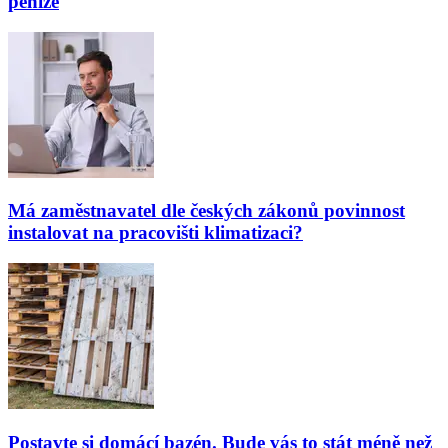
peníze
Má zaměstnavatel dle českých zákonů povinnost
instalovat na pracovišti klimatizaci?
Postavte si domácí bazén. Bude vás to stát méně než