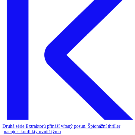
Druhá série Extraktorů přináší vítaný posun. Špionážní thriller
pracuje s konflikty uvnitř týmu