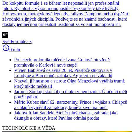
Do kokpitu formule 1 se během let neposadili jen profesionální
piloti. Rychlost a výkon monopostů si vyzkoušely také hvězdy
Hollywoodu, motocyklové legendy, rallyoví šampioni nebo úspěšní
závodníci z jiných disciplín. Podívejte se na známé osobnosti, které
dostaly jedinečnou příležitost usednout za volant monopostu F1.
SvětFormule.cz
9 min
Po letech prolomila mlčení: Ivana Gottová otevřeně
promluvila o Karlovi i nové etapě
Vivien Babišová oslavila 26 let. Přestože studovala v
Londýně a Barceloně, začala v Agrofertu od základů
Nazvali ji hnusnou a starou: Olga Menzelová vytáhla trumf,
který nikdo nečekal!
Jaromír Soukup skončil po útoku v nemocnici. Útočníci měli
použít pálku
Mário Kubec slaví 62. narozeniny. Prince i vojáka z Chlapců
a chlapů vyměnil za traktory, koně a život na ranči
Jak bydlí Jan Saudek: Ateliér plný chaosu, zahrada jako
džungle a obrazy, které Pavlína odmítá prodat
TECHNOLOGIE A VĚDA