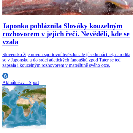
Japonka pobláznila Slováky kouzelným
rozhovorem v jejich řeči. Nevěděli, kde se
vzala
Slovensko žije novou sportovní hvězdou. Je jí sedmnáct let, narodila
se v Japonsku a do srdcí atletických fanoušků zpod Tater se teď
zapsala i kouzelným rozhovorem v mateřštině svého otce.
Aktuálně.cz - Sport