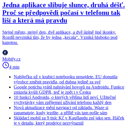
Jedna aplikace slibuje slunce, druhá déšť.
Proč se předpovědi počasí v telefonu tak
liší a která má pravdu
Stejné město, stejný den, dvě aplikace, a dvě úplně jiné ikonky.
Rozdíl nevzniká tím, že by jedna „kecala“. Vzniká hluboko pod
kapotou.
Mobify.cz
4 min
Nabíječku už v krabici notebooku nenajdete. EU donutila
výrobce změnit pravidla, od dubna jedině za své
Google potichu vrátil nahrávání hovorů na Androidu. Funkce
zmizela kvůli GDPR, teď je zpět i v Česku
10 funkcí Androidu, o kterých většina lidí neví. Užitečné
vychytávky vám zpříjemní užívání telefonu každý den
Nová aktualizace mění navigaci od základu. Waze si
zapamatuje, kudy jezdíte, a příště vás tam pošle sám
Skládací mobil za 9 tisíc Kč v Kauflandu zní jako sen. Háček
je v detailu, který prodejce nezvýraznil