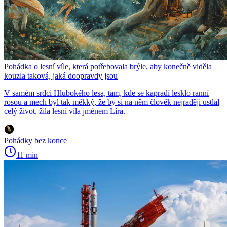
Pohádka o lesní víle, která potřebovala brýle, aby konečně viděla
kouzla taková, jaká doopravdy jsou
V samém srdci Hlubokého lesa, tam, kde se kapradí lesklo ranní
rosou a mech byl tak měkký, že by si na něm člověk nejraději ustlal
celý život, žila lesní víla jménem Líra.
Pohádky bez konce
11 min