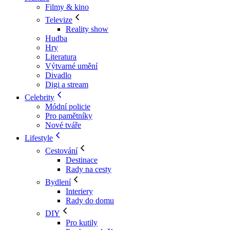
Filmy & kino
Televize
Reality show
Hudba
Hry
Literatura
Výtvarné umění
Divadlo
Digi a stream
Celebrity
Módní policie
Pro pamětníky
Nové tváře
Lifestyle
Cestování
Destinace
Rady na cesty
Bydlení
Interiery
Rady do domu
DIY
Pro kutily