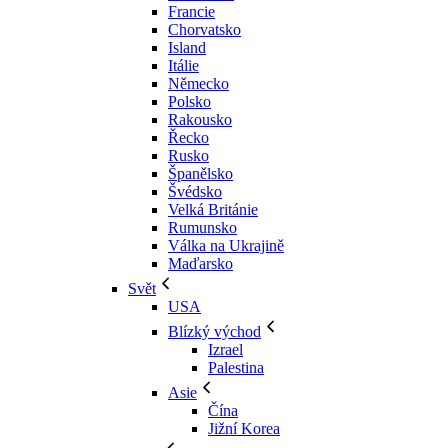
Francie
Chorvatsko
Island
Itálie
Německo
Polsko
Rakousko
Řecko
Rusko
Španělsko
Švédsko
Velká Británie
Rumunsko
Válka na Ukrajině
Maďarsko
Svět
USA
Blízký východ
Izrael
Palestina
Asie
Čína
Jižní Korea