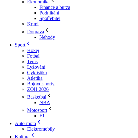
Ekonomika
Finance a burza
Podnikání
Spotřebitel
Krimi
Doprava
Nehody
Sport
Hokej
Fotbal
Tenis
Lyžování
Cyklistika
Atletika
Bojové sporty
ZOH 2026
Basketbal
NBA
Motosport
F1
Auto-moto
Elektromobily
Kultura