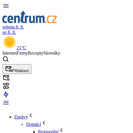
sobota 8. 8.
so 8. 8.
21°C
Internet
Firmy
Recepty
Slovníky
Přihlášení
Zprávy
Domácí
Regionální