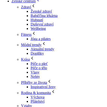
Ženské centrum
Zdraví
Ženské zdraví
Babiččina lékárna
Hubnutí
Duševní zdraví
Wellbeing
Fitness
Jóga a pilates
Módní trendy
Aktuální trendy
Doplňky
Krása
Péče o pleť
Péče o tělo
Vlasy
Nehty
Příběhy ze života
Inspirativní ženy
Rodina & komunita
Výchova
Přátelství
Vztahy