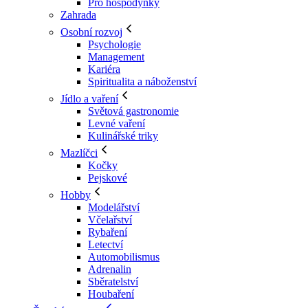
Pro hospodyňky
Zahrada
Osobní rozvoj
Psychologie
Management
Kariéra
Spiritualita a náboženství
Jídlo a vaření
Světová gastronomie
Levné vaření
Kulinářské triky
Mazlíčci
Kočky
Pejskové
Hobby
Modelářství
Včelařství
Rybaření
Letectví
Automobilismus
Adrenalin
Sběratelství
Houbaření