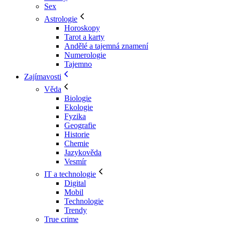
Sex
Astrologie
Horoskopy
Tarot a karty
Andělé a tajemná znamení
Numerologie
Tajemno
Zajímavosti
Věda
Biologie
Ekologie
Fyzika
Geografie
Historie
Chemie
Jazykověda
Vesmír
IT a technologie
Digital
Mobil
Technologie
Trendy
True crime