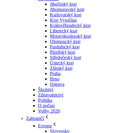
Jihočeský kraj
Jihomoravský kraj
Karlovarský kraj
Kraj Vysočina
Králověhradecký kraj
Liberecký kraj
Moravskoslezský kraj
Olomoucký kraj
Pardubický kraj
Plzeňský kraj
Středočeský kraj
Ústecký kraj
Zlínský kraj
Praha
Brno
Ostrava
Školství
Zdravotnictví
Politika
O počasí
Volby 2026
Zahraničí
Evropa
Slovensko