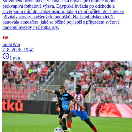
Slovutného Mohameda Salaha čeká nová a pro mnohé hodně
překvapivá fotbalová výzva. Egyptská hvězda po odchodu z
Liverpoolu míří do Trabzonsporu, kde ji už při příletu do Turecka
přivítaly stovky nadšených fanoušků. Na istanbulském letišti
panovala atmosféra, jaká se běžně pojí spíš s příjezdem světové
hudební hvězdy než fotbalisty.
SportWin
7. 8. 2026, 19:41
1 min