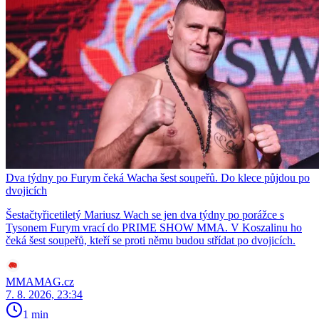
Dva týdny po Furym čeká Wacha šest soupeřů. Do klece půjdou po
dvojicích
Šestačtyřicetiletý Mariusz Wach se jen dva týdny po porážce s
Tysonem Furym vrací do PRIME SHOW MMA. V Koszalinu ho
čeká šest soupeřů, kteří se proti němu budou střídat po dvojicích.
MMAMAG.cz
7. 8. 2026, 23:34
1 min