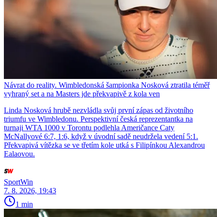
Návrat do reality. Wimbledonská šampionka Nosková ztratila téměř
vyhraný set a na Masters jde překvapivě z kola ven
Linda Nosková hrubě nezvládla svůj první zápas od životního
triumfu ve Wimbledonu. Perspektivní česká reprezentantka na
turnaji WTA 1000 v Torontu podlehla Američance Caty
McNallyové 6:7, 1:6, když v úvodní sadě neudržela vedení 5:1.
Překvapivá vítězka se ve třetím kole utká s Filipínkou Alexandrou
Ealaovou.
SportWin
7. 8. 2026, 19:43
1 min