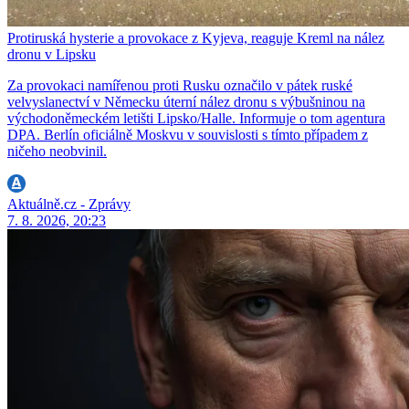
Protiruská hysterie a provokace z Kyjeva, reaguje Kreml na nález
dronu v Lipsku
Za provokaci namířenou proti Rusku označilo v pátek ruské
velvyslanectví v Německu úterní nález dronu s výbušninou na
východoněmeckém letišti Lipsko/Halle. Informuje o tom agentura
DPA. Berlín oficiálně Moskvu v souvislosti s tímto případem z
ničeho neobvinil.
Aktuálně.cz - Zprávy
7. 8. 2026, 20:23