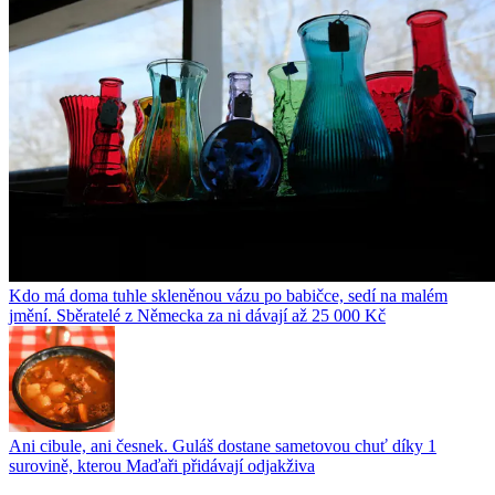
Kdo má doma tuhle skleněnou vázu po babičce, sedí na malém
jmění. Sběratelé z Německa za ni dávají až 25 000 Kč
Ani cibule, ani česnek. Guláš dostane sametovou chuť díky 1
surovině, kterou Maďaři přidávají odjakživa