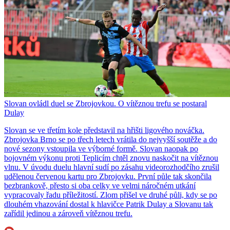
Slovan ovládl duel se Zbrojovkou. O vítěznou trefu se postaral
Dulay
Slovan se ve třetím kole představil na hřišti ligového nováčka.
Zbrojovka Brno se po třech letech vrátila do nejvyšší soutěže a do
nové sezony vstoupila ve výborné formě. Slovan naopak po
bojovném výkonu proti Teplicím chtěl znovu naskočit na vítěznou
vlnu. V úvodu duelu hlavní sudí po zásahu videorozhodčího zrušil
udělenou červenou kartu pro Zbrojovku. První půle tak skončila
bezbrankově, přesto si oba celky ve velmi náročném utkání
vypracovaly řadu příležitostí. Zlom přišel ve druhé půli, kdy se po
dlouhém vhazování dostal k hlavičce Patrik Dulay a Slovanu tak
zařídil jedinou a zároveň vítěznou trefu.