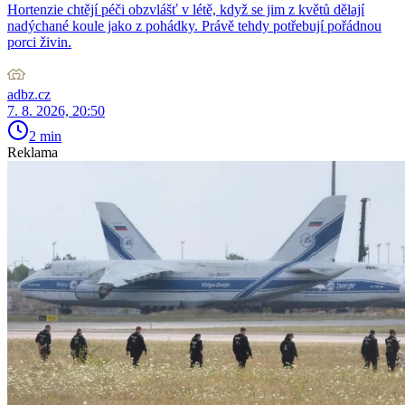
Hortenzie chtějí péči obzvlášť v létě, když se jim z květů dělají
nadýchané koule jako z pohádky. Právě tehdy potřebují pořádnou
porci živin.
adbz.cz
7. 8. 2026, 20:50
2 min
Reklama