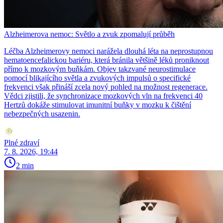
Alzheimerova nemoc: Světlo a zvuk zpomalují průběh
Léčba Alzheimerovy nemoci narážela dlouhá léta na neprostupnou
hematoencefalickou bariéru, která bránila většině léků proniknout
přímo k mozkovým buňkám. Objev takzvané neurostimulace
pomocí blikajícího světla a zvukových impulsů o specifické
frekvenci však přináší zcela nový pohled na možnost regenerace.
Vědci zjistili, že synchronizace mozkových vln na frekvenci 40
Hertzů dokáže stimulovat imunitní buňky v mozku k čištění
nebezpečných usazenin.
Plné zdraví
7. 8. 2026, 19:44
2 min