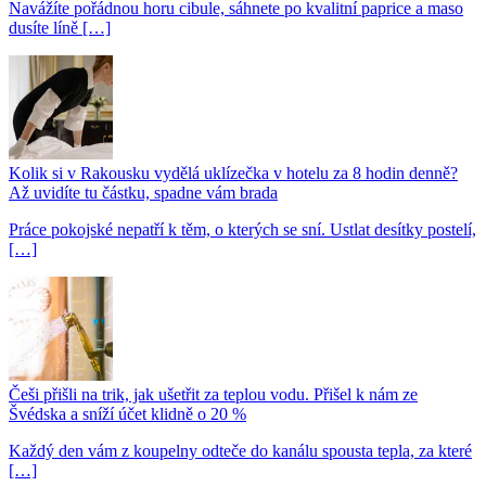
Navážíte pořádnou horu cibule, sáhnete po kvalitní paprice a maso
dusíte líně […]
Kolik si v Rakousku vydělá uklízečka v hotelu za 8 hodin denně?
Až uvidíte tu částku, spadne vám brada
Práce pokojské nepatří k těm, o kterých se sní. Ustlat desítky postelí,
[…]
Češi přišli na trik, jak ušetřit za teplou vodu. Přišel k nám ze
Švédska a sníží účet klidně o 20 %
Každý den vám z koupelny odteče do kanálu spousta tepla, za které
[…]