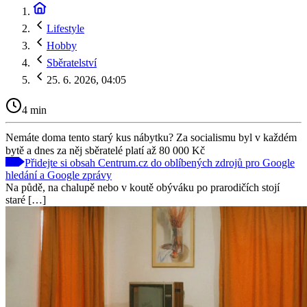
Lifestyle
Hobby
Sběratelství
25. 6. 2026, 04:05
4 min
Nemáte doma tento starý kus nábytku? Za socialismu byl v každém
bytě a dnes za něj sběratelé platí až 80 000 Kč
Přidejte si obsah Centrum.cz do oblíbených zdrojů pro Google
hledání a Google zprávy
Na půdě, na chalupě nebo v koutě obýváku po prarodičích stojí
staré […]