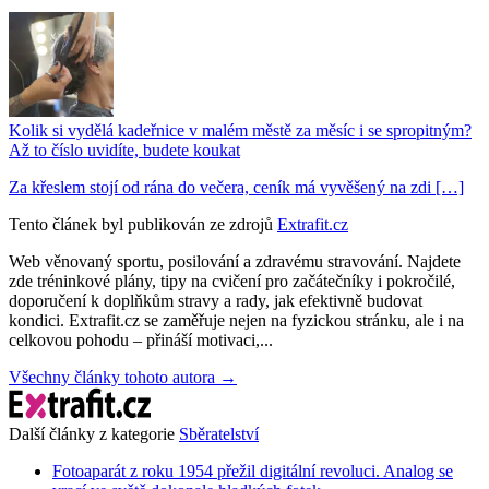
Kolik si vydělá kadeřnice v malém městě za měsíc i se spropitným?
Až to číslo uvidíte, budete koukat
Za křeslem stojí od rána do večera, ceník má vyvěšený na zdi […]
Tento článek byl publikován ze zdrojů
Extrafit.cz
Web věnovaný sportu, posilování a zdravému stravování. Najdete
zde tréninkové plány, tipy na cvičení pro začátečníky i pokročilé,
doporučení k doplňkům stravy a rady, jak efektivně budovat
kondici. Extrafit.cz se zaměřuje nejen na fyzickou stránku, ale i na
celkovou pohodu – přináší motivaci,...
Všechny články tohoto autora →
Další články z kategorie
Sběratelství
Fotoaparát z roku 1954 přežil digitální revoluci. Analog se