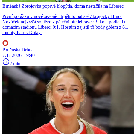
Brněnská Zbrojovka poprvé klopýtla, doma nestačila na Liberec
První porážku v nové sezoně utrpěli fotbalisté Zbrojovky Brno.
Nováček nejvyšší soutěže v páteční předehrávce 3. kola podlehl na
domácím stadionu Liberci 0:1. Hostům zajistil tři body gólem z 61.
minuty Patrik Dulay.
Brněnská Drbna
7. 8. 2026, 19:40
2 min