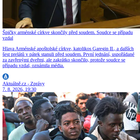
Špičky arménské církve skončily před soudem. Soudce se případu
vzdal
Hlava Arménské apoštolské církve, katolikos Garegin II., a dalších
šest prelátů v pátek stanuli před soudem. První jednání, uspořádané
za zavřenými dveřmi, ale zakrátko skončilo, protože soudce se
případu vzdal, oznámila média.
Aktuálně.cz - Zprávy
7. 8. 2026, 19:30