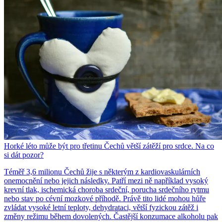
Horké léto může být pro třetinu Čechů větší zátěží pro srdce. Na co
si dát pozor?
Téměř 3,6 milionu Čechů žije s některým z kardiovaskulárních
onemocnění nebo jejich následky. Patří mezi ně například vysoký
krevní tlak, ischemická choroba srdeční, porucha srdečního rytmu
nebo stav po cévní mozkové příhodě. Právě tito lidé mohou hůře
zvládat vysoké letní teploty, dehydrataci, větší fyzickou zátěž i
změny režimu během dovolených. Častější konzumace alkoholu pak