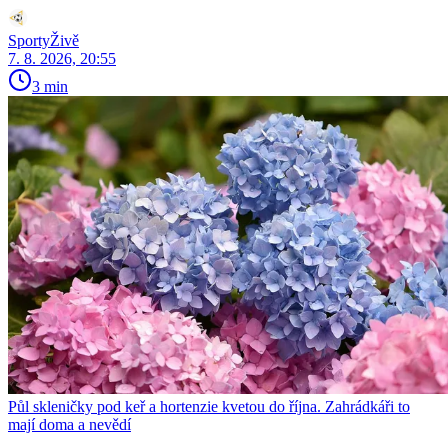
SportyŽivě
7. 8. 2026, 20:55
3 min
Půl skleničky pod keř a hortenzie kvetou do října. Zahrádkáři to
mají doma a nevědí