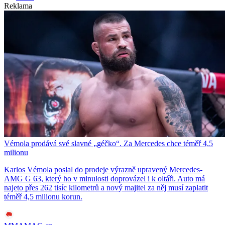
Reklama
Vémola prodává své slavné „géčko“. Za Mercedes chce téměř 4,5
milionu
Karlos Vémola poslal do prodeje výrazně upravený Mercedes-
AMG G 63, který ho v minulosti doprovázel i k oltáři. Auto má
najeto přes 262 tisíc kilometrů a nový majitel za něj musí zaplatit
téměř 4,5 milionu korun.