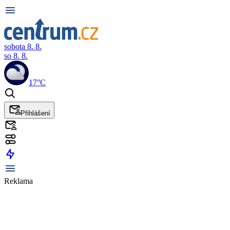
sobota 8. 8.
so 8. 8.
17°C
Přihlášení
Reklama