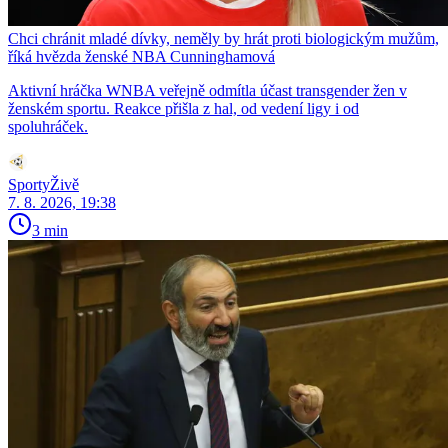
Chci chránit mladé dívky, neměly by hrát proti biologickým mužům,
říká hvězda ženské NBA Cunninghamová
Aktivní hráčka WNBA veřejně odmítla účast transgender žen v
ženském sportu. Reakce přišla z hal, od vedení ligy i od
spoluhráček.
SportyŽivě
7. 8. 2026, 19:38
3 min