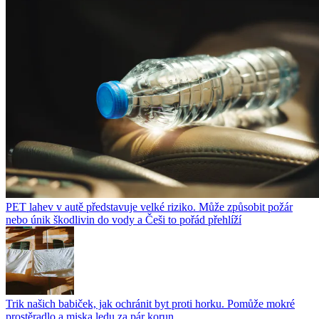
PET lahev v autě představuje velké riziko. Může způsobit požár
nebo únik škodlivin do vody a Češi to pořád přehlíží
Trik našich babiček, jak ochránit byt proti horku. Pomůže mokré
prostěradlo a miska ledu za pár korun