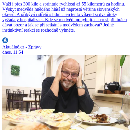
Váží i přes 300 kilo a sprintuje rychlostí až 55 kilometrů za hodinu.
Výskyt medvěda hnědého hlásí už naprostá většina slovenských
okresů. A přibývá i střetů s lidmi. Jen tento víkend si dva útoky
vyžádaly hospitalizaci. Kde se medvědi pohybují, na co si při túrách
dávat pozor a jak se při setkání s medvědem zachovat? Jedné
instinktivní reakci se rozhodně vyhněte.
Aktuálně.cz - Zprávy
dnes, 11:54