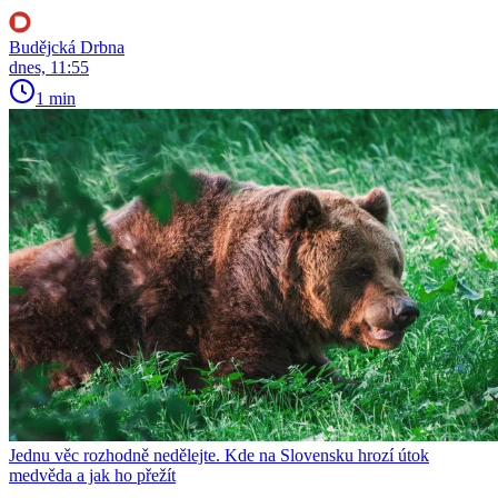
Budějcká Drbna
dnes, 11:55
1 min
Jednu věc rozhodně nedělejte. Kde na Slovensku hrozí útok
medvěda a jak ho přežít