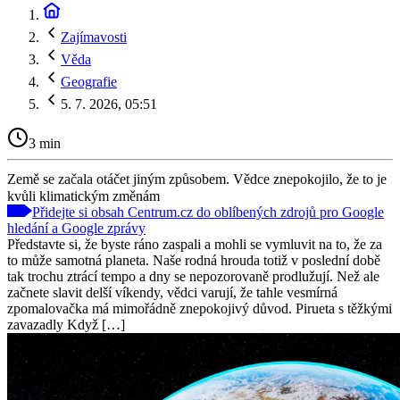
Zajímavosti
Věda
Geografie
5. 7. 2026, 05:51
3 min
Země se začala otáčet jiným způsobem. Vědce znepokojilo, že to je
kvůli klimatickým změnám
Přidejte si obsah Centrum.cz do oblíbených zdrojů pro Google
hledání a Google zprávy
Představte si, že byste ráno zaspali a mohli se vymluvit na to, že za
to může samotná planeta. Naše rodná hrouda totiž v poslední době
tak trochu ztrácí tempo a dny se nepozorovaně prodlužují. Než ale
začnete slavit delší víkendy, vědci varují, že tahle vesmírná
zpomalovačka má mimořádně znepokojivý důvod. Pirueta s těžkými
zavazadly Když […]