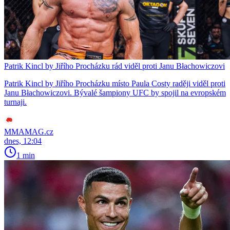
Patrik Kincl by Jiřího Procházku rád viděl proti Janu Błachowiczovi
Patrik Kincl by Jiřího Procházku místo Paula Costy raději viděl proti
Janu Błachowiczovi. Bývalé šampiony UFC by spojil na evropském
turnaji.
MMAMAG.cz
dnes, 12:04
1 min