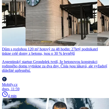
Dům s rozlohou 120 m² hotový za 48 hodin: 27letý podnikatel
tiskne celé domy z betonu, jsou o 30 % levnější
Argentinský startup Grondplek tvrdí, že betonovou konstrukci
rodinného domu vytiskne za dva dny. Čísla jsou lákavá, ale vyžadují
důležité upřesnění.
Mobify.cz
dnes, 11:59
4 min