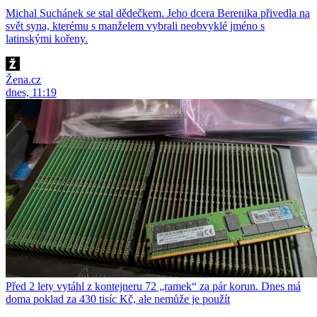
Michal Suchánek se stal dědečkem. Jeho dcera Berenika přivedla na
svět syna, kterému s manželem vybrali neobvyklé jméno s
latinskými kořeny.
Žena.cz
dnes, 11:19
Před 2 lety vytáhl z kontejneru 72 „ramek“ za pár korun. Dnes má
doma poklad za 430 tisíc Kč, ale nemůže je použít