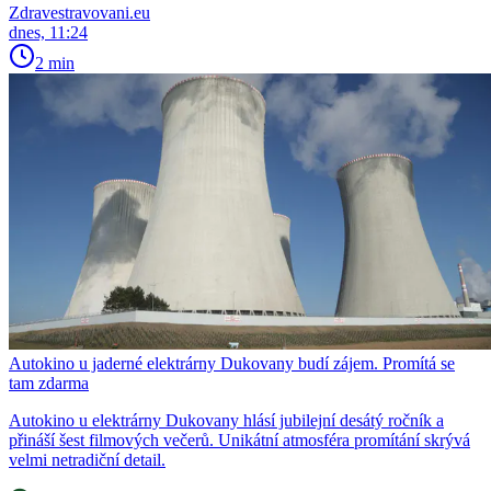
Zdravestravovani.eu
dnes, 11:24
2 min
Autokino u jaderné elektrárny Dukovany budí zájem. Promítá se
tam zdarma
Autokino u elektrárny Dukovany hlásí jubilejní desátý ročník a
přináší šest filmových večerů. Unikátní atmosféra promítání skrývá
velmi netradiční detail.