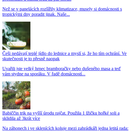
Než se v panelácích rozšířily klimatizace, musely si domácnosti s
tropickými dny poradit jinak. Naše...
Češi nedávají teplé jídlo do lednice a myslí si, že ho tím ochrání. Ve
skutečnosti je to přesně naopak
Uvařili jste velký hrnec bramboračky nebo dušeného masa a teď
vám stydne na sporáku. V řadě domácností...
Babiččin trik na vyšší úrodu rajčat. Použila 1 lžičku hořké soli a
sklidila až 3krát více
Na záhonech i ve sklenících koluje mezi zahrádkáři jedna letitá rada: