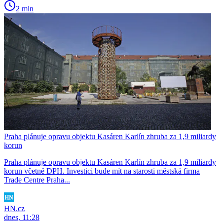
2 min
Praha plánuje opravu objektu Kasáren Karlín zhruba za 1,9 miliardy
korun
Praha plánuje opravu objektu Kasáren Karlín zhruba za 1,9 miliardy
korun včetně DPH. Investici bude mít na starosti městská firma
Trade Centre Praha...
HN.cz
dnes, 11:28