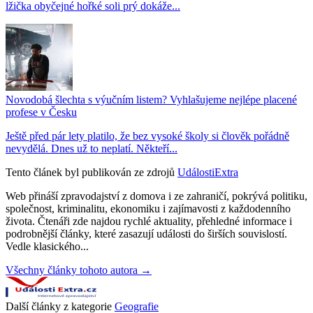
lžička obyčejné hořké soli prý dokáže...
Novodobá šlechta s výučním listem? Vyhlašujeme nejlépe placené
profese v Česku
Ještě před pár lety platilo, že bez vysoké školy si člověk pořádně
nevydělá. Dnes už to neplatí. Někteří...
Tento článek byl publikován ze zdrojů
UdálostiExtra
Web přináší zpravodajství z domova i ze zahraničí, pokrývá politiku,
společnost, kriminalitu, ekonomiku i zajímavosti z každodenního
života. Čtenáři zde najdou rychlé aktuality, přehledné informace i
podrobnější články, které zasazují události do širších souvislostí.
Vedle klasického...
Všechny články tohoto autora →
Další články z kategorie
Geografie