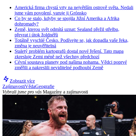
Americká firma chystá vrty na největším ostrově světa. Nedali
jsme vám povolení, varuje ji Grónsko
Co by se stalo, kdyby se spojila Jižní Amerika a Afrika
dohromady?
Země, kterou svět odmítá uznat: Sealand přežil střelbu,
převrat i útok žoldnéřů
Totálně vyschlé Česko. Podívejte se, jak dopadla vaše řeka,
změna je neuvěřitelná
Staletý problém kartografů dostal nové řešení. Tato mapa
zkresluje Zemi méně než všechny předchozí
Cévní soustava planety pod našima nohama. Vědci poprvé
změřili a nakreslili neviditelné podhoubí Země
Zobrazit více
Zajímavosti
Věda
Geografie
Vybrali jsme pro vás
Magazíny a zajímavosti