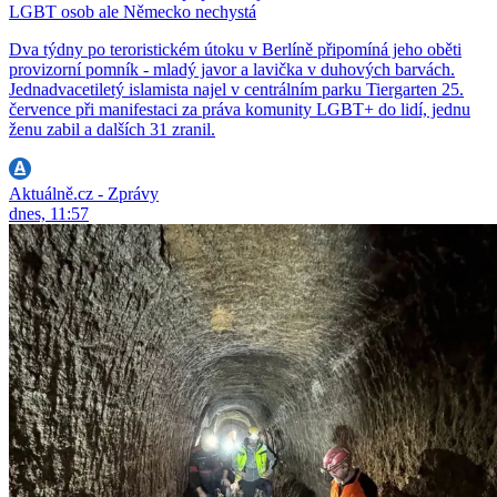
LGBT osob ale Německo nechystá
Dva týdny po teroristickém útoku v Berlíně připomíná jeho oběti
provizorní pomník - mladý javor a lavička v duhových barvách.
Jednadvacetiletý islamista najel v centrálním parku Tiergarten 25.
července při manifestaci za práva komunity LGBT+ do lidí, jednu
ženu zabil a dalších 31 zranil.
Aktuálně.cz - Zprávy
dnes, 11:57