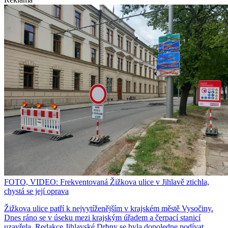
FOTO, VIDEO: Frekventovaná Žižkova ulice v Jihlavě ztichla,
chystá se její oprava
Žižkova ulice patří k nejvytíženějším v krajském městě Vysočiny.
Dnes ráno se v úseku mezi krajským úřadem a čerpací stanicí
uzavřela. Redakce Jihlavské Drbny se byla dopoledne podívat