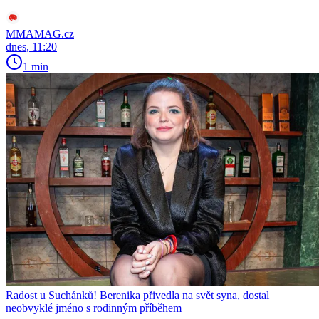
MMAMAG.cz
dnes, 11:20
1 min
Radost u Suchánků! Berenika přivedla na svět syna, dostal
neobvyklé jméno s rodinným příběhem