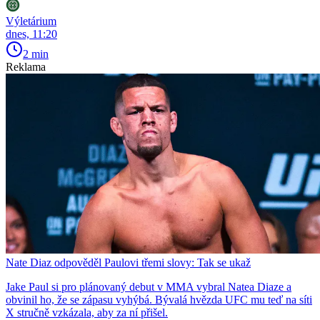
Výletárium
dnes, 11:20
2 min
Reklama
Nate Diaz odpověděl Paulovi třemi slovy: Tak se ukaž
Jake Paul si pro plánovaný debut v MMA vybral Natea Diaze a
obvinil ho, že se zápasu vyhýbá. Bývalá hvězda UFC mu teď na síti
X stručně vzkázala, aby za ní přišel.