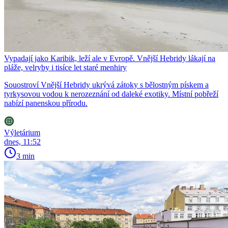
Vypadají jako Karibik, leží ale v Evropě. Vnější Hebridy lákají na
pláže, velryby i tisíce let staré menhiry
Souostroví Vnější Hebridy ukrývá zátoky s bělostným pískem a
tyrkysovou vodou k nerozeznání od daleké exotiky. Místní pobřeží
nabízí panenskou přírodu.
Výletárium
dnes, 11:52
3 min