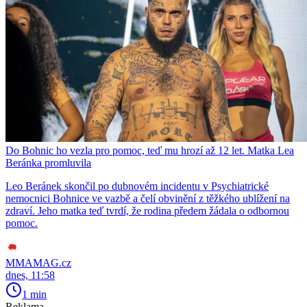
Do Bohnic ho vezla pro pomoc, teď mu hrozí až 12 let. Matka Lea
Beránka promluvila
Leo Beránek skončil po dubnovém incidentu v Psychiatrické
nemocnici Bohnice ve vazbě a čelí obvinění z těžkého ublížení na
zdraví. Jeho matka teď tvrdí, že rodina předem žádala o odbornou
pomoc.
MMAMAG.cz
dnes, 11:58
1 min
Reklama