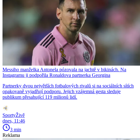
Messiho manželka Antonela pózovala na jachtě v bikinách. Na
Instagramu ji podpořila Ronaldova partnerka Georgina
Partnerky dvou největších fotbalových rivalů si na sociálních sítích
opakovaně vyjadřují podporu. Jejich vzájemná gesta sleduje
publikum přesahující 119 milionů lidí.
SportyŽivě
dnes, 11:46
3 min
Reklama