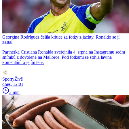
Georgina Rodríguez čelila kritice za fotky z jachty. Ronaldo se jí
zastal
Partnerka Cristiana Ronalda zveřejnila 4. srpna na Instagramu sedm
snímků z dovolené na Mallorce. Pod fotkami se strhla lavina
komentářů o jejím těle.
SportyŽivě
dnes, 12:01
3 min