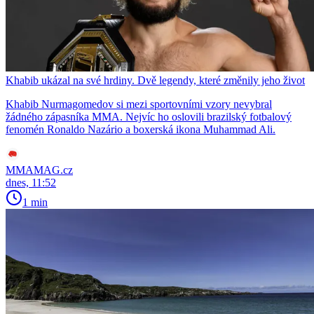
Khabib ukázal na své hrdiny. Dvě legendy, které změnily jeho život
Khabib Nurmagomedov si mezi sportovními vzory nevybral
žádného zápasníka MMA. Nejvíc ho oslovili brazilský fotbalový
fenomén Ronaldo Nazário a boxerská ikona Muhammad Ali.
MMAMAG.cz
dnes, 11:52
1 min