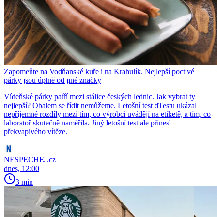
Zapomeňte na Vodňanské kuře i na Krahulík. Nejlepší poctivé
párky jsou úplně od jiné značky
Vídeňské párky patří mezi stálice českých lednic. Jak vybrat ty
nejlepší? Obalem se řídit nemůžeme. Letošní test dTestu ukázal
nepříjemné rozdíly mezi tím, co výrobci uvádějí na etiketě, a tím, co
laboratoř skutečně naměřila. Jiný letošní test ale přinesl
překvapivého vítěze.
NESPECHEJ.cz
dnes, 12:00
3 min