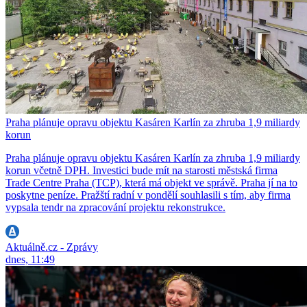
Praha plánuje opravu objektu Kasáren Karlín za zhruba 1,9 miliardy
korun
Praha plánuje opravu objektu Kasáren Karlín za zhruba 1,9 miliardy
korun včetně DPH. Investici bude mít na starosti městská firma
Trade Centre Praha (TCP), která má objekt ve správě. Praha jí na to
poskytne peníze. Pražští radní v pondělí souhlasili s tím, aby firma
vypsala tendr na zpracování projektu rekonstrukce.
Aktuálně.cz - Zprávy
dnes, 11:49