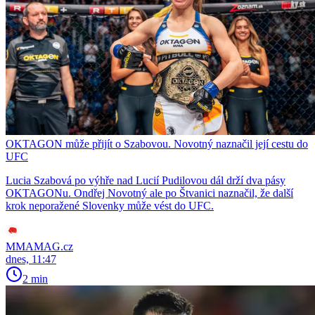
OKTAGON může přijít o Szabovou. Novotný naznačil její cestu do
UFC
Lucia Szabová po výhře nad Lucií Pudilovou dál drží dva pásy
OKTAGONu. Ondřej Novotný ale po Štvanici naznačil, že další
krok neporažené Slovenky může vést do UFC.
MMAMAG.cz
dnes, 11:47
2 min