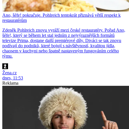
Ano, šéfe! pokračuje. Pohlreich tentokrát přiznává větší respekt k
restauratérům
Zdeněk Pohlreich znovu vyráží mezi české restauratéry. Pořad Ano,
šéfe!, který se během let stal jedním z nejvýraznějších formátů
televize Prima, dostane další premiérové díly. Diváci se tak znovu
podívají do podniků, které bojují s návštěvností, kvalitou jídla,
chaosem v kuchyni nebo špatně nastaveným fungováním celého
týmu.
Žena.cz
dnes, 11:53
Reklama