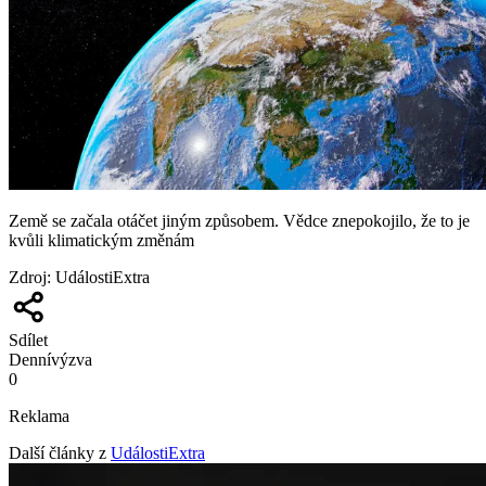
Země se začala otáčet jiným způsobem. Vědce znepokojilo, že to je
kvůli klimatickým změnám
Zdroj
:
UdálostiExtra
Sdílet
Denní
výzva
0
Reklama
Další články z
UdálostiExtra