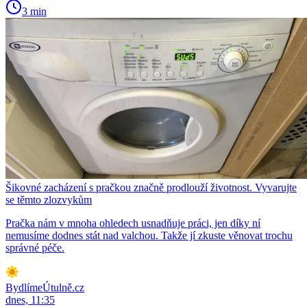
3 min
Šikovné zacházení s pračkou značně prodlouží životnost. Vyvarujte
se těmto zlozvykům
Pračka nám v mnoha ohledech usnadňuje práci, jen díky ní
nemusíme dodnes stát nad valchou. Takže jí zkuste věnovat trochu
správné péče.
BydlímeÚtulně.cz
dnes, 11:35