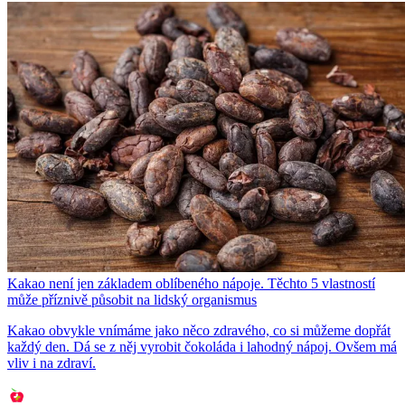
Kakao není jen základem oblíbeného nápoje. Těchto 5 vlastností
může příznivě působit na lidský organismus
Kakao obvykle vnímáme jako něco zdravého, co si můžeme dopřát
každý den. Dá se z něj vyrobit čokoláda i lahodný nápoj. Ovšem má
vliv i na zdraví.