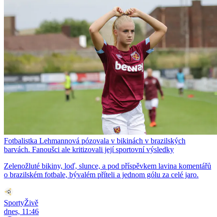
Fotbalistka Lehmannová pózovala v bikinách v brazilských
barvách. Fanoušci ale kritizovali její sportovní výsledky
Zelenožluté bikiny, loď, slunce, a pod příspěvkem lavina komentářů
o brazilském fotbale, bývalém příteli a jednom gólu za celé jaro.
SportyŽivě
dnes, 11:46