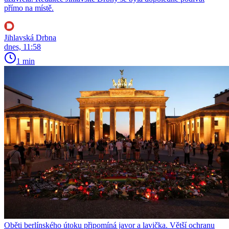
přímo na místě.
Jihlavská Drbna
dnes, 11:58
1 min
Oběti berlínského útoku připomíná javor a lavička. Větší ochranu