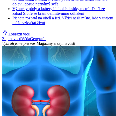
objevil dosud neznámý svět
Výbuchy půdy a krátery hluboké desítky metrů. Další ze
záhad Sibiře se brání definitivnímu odhalení
Planeta rozťatá na oheň a led. Vědci našli místo, kde v utajení
může vzkvétat život
Zobrazit více
Zajímavosti
Věda
Geografie
Vybrali jsme pro vás
Magazíny a zajímavosti