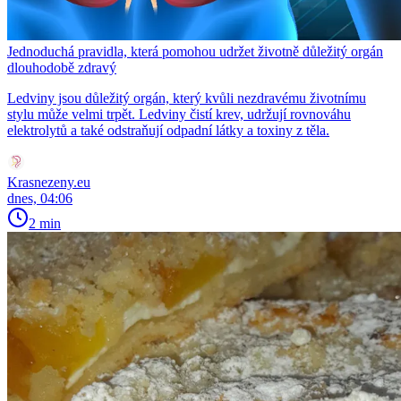
Jednoduchá pravidla, která pomohou udržet životně důležitý orgán
dlouhodobě zdravý
Ledviny jsou důležitý orgán, který kvůli nezdravému životnímu
stylu může velmi trpět. Ledviny čistí krev, udržují rovnováhu
elektrolytů a také odstraňují odpadní látky a toxiny z těla.
Krasnezeny.eu
dnes, 04:06
2 min