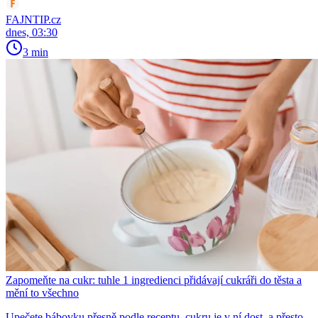
FAJNTIP.cz
dnes, 03:30
3 min
Zapomeňte na cukr: tuhle 1 ingredienci přidávají cukráři do těsta a
mění to všechno
Upečete bábovku přesně podle receptu, cukru je v ní dost, a přesto