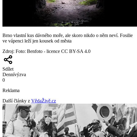
Brno vlastní kus dávného moře, ale skoro nikdo o něm neví. Fosilie
ve vápenci leží jen kousek od města
Zdroj
:
Foto: Benfoto - licence CC BY-SA 4.0
Sdílet
Denní
výzva
0
Reklama
Další články z
VědaŽivě.cz