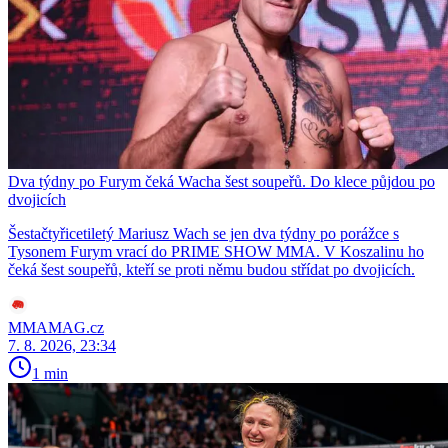
Dva týdny po Furym čeká Wacha šest soupeřů. Do klece půjdou po
dvojicích
Šestačtyřicetiletý Mariusz Wach se jen dva týdny po porážce s
Tysonem Furym vrací do PRIME SHOW MMA. V Koszalinu ho
čeká šest soupeřů, kteří se proti němu budou střídat po dvojicích.
MMAMAG.cz
7. 8. 2026, 23:34
1 min