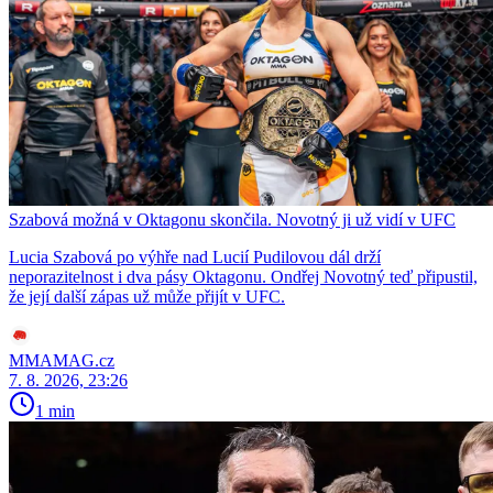
Szabová možná v Oktagonu skončila. Novotný ji už vidí v UFC
Lucia Szabová po výhře nad Lucií Pudilovou dál drží
neporazitelnost i dva pásy Oktagonu. Ondřej Novotný teď připustil,
že její další zápas už může přijít v UFC.
MMAMAG.cz
7. 8. 2026, 23:26
1 min