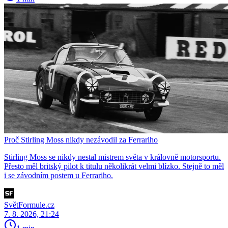
Proč Stirling Moss nikdy nezávodil za Ferrariho
Stirling Moss se nikdy nestal mistrem světa v královně motorsportu.
Přesto měl britský pilot k titulu několikrát velmi blízko. Stejně to měl
i se závodním postem u Ferrariho.
SvětFormule.cz
7. 8. 2026, 21:24