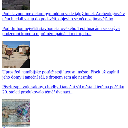
Pod slavnou mexickou pyramidou vede tajný tunel. Archeologové v
něm hledali vstup do podsvětí, objevilo se něco zajímavějšího
Pod druhou největší stavbou starověkého Teotihuacánu se skrývá
podzemní komora o průměru patnácti metrů, do...
Uprostřed namibijské pouště stojí luxusní město. Písek už zaplnil
jeho domy i taneční sál, s dronem sem ale nesmíte
Písek zaplavuje salony, chodby i taneční sál města, které na počátku
20. století produkovalo téměř dvanáct...