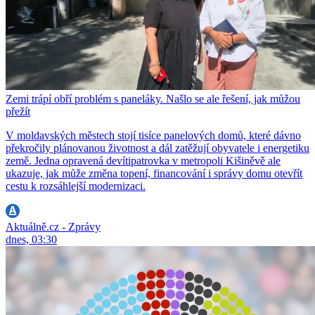
Zemi trápí obří problém s paneláky. Našlo se ale řešení, jak můžou
přežít
V moldavských městech stojí tisíce panelových domů, které dávno
překročily plánovanou životnost a dál zatěžují obyvatele i energetiku
země. Jedna opravená devítipatrovka v metropoli Kišiněvě ale
ukazuje, jak může změna topení, financování i správy domu otevřít
cestu k rozsáhlejší modernizaci.
Aktuálně.cz - Zprávy
dnes, 03:30