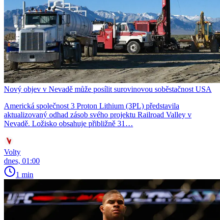
Nový objev v Nevadě může posílit surovinovou soběstačnost USA
Americká společnost 3 Proton Lithium (3PL) představila
aktualizovaný odhad zásob svého projektu Railroad Valley v
Nevadě. Ložisko obsahuje přibližně 31…
Volty
dnes, 01:00
1 min