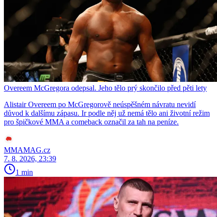
Overeem McGregora odepsal. Jeho tělo prý skončilo před pěti lety
Alistair Overeem po McGregorově neúspěšném návratu nevidí
důvod k dalšímu zápasu. Ir podle něj už nemá tělo ani životní režim
pro špičkové MMA a comeback označil za tah na peníze.
MMAMAG.cz
7. 8. 2026, 23:39
1 min