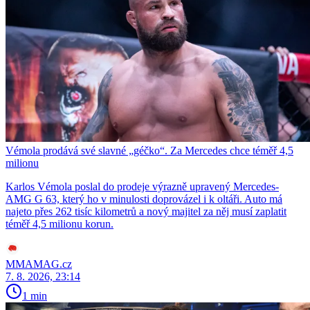
Vémola prodává své slavné „géčko“. Za Mercedes chce téměř 4,5
milionu
Karlos Vémola poslal do prodeje výrazně upravený Mercedes-
AMG G 63, který ho v minulosti doprovázel i k oltáři. Auto má
najeto přes 262 tisíc kilometrů a nový majitel za něj musí zaplatit
téměř 4,5 milionu korun.
MMAMAG.cz
7. 8. 2026, 23:14
1 min