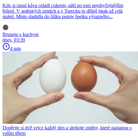
Kdo si ranní kávu osladí cukrem, sáhl po tom nejobyčejnějším
řešení. V arabských zemích a v Turecku to dělají jinak už celá
staletí. Místo sladidla do šálku putuje špetka výrazného...
Bruneta v kuchyni
dnes, 03:39
4 min
Dopřejte si dvě vejce každý den a sledujte změny, které nastanou s
vaším tělem