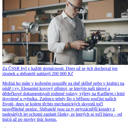
Za ČSSR byl v každé domácnosti. Dnes už se jich dochoval jen
zlomek a sběratelé nabízejí 200 000 Kč
Možná ho máte v koženém pouzdře na dně skříně nebo v krabici na
půdě i vy. Elegantní kovový přístroj, se kterým naši tátové a
dědečkové dokumentovali rodinné oslavy, výlety na Karlštejn i letní
dovolené u rybníka. Zatímco tehdy šlo o běžnou součást našich
životů, dnes se kolem těchto mechanických skvostů točí
neuvěřitelné peníze. Sběratelé jsou za ty nejvzácnější kousky z
padesátých let ochotni zaplatit částky, ze kterých se točí hlava – od
tisíců až po stovky tisíc korun.