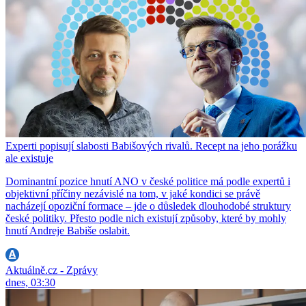
Experti popisují slabosti Babišových rivalů. Recept na jeho porážku
ale existuje
Dominantní pozice hnutí ANO v české politice má podle expertů i
objektivní příčiny nezávislé na tom, v jaké kondici se právě
nacházejí opoziční formace – jde o důsledek dlouhodobé struktury
české politiky. Přesto podle nich existují způsoby, které by mohly
hnutí Andreje Babiše oslabit.
Aktuálně.cz - Zprávy
dnes, 03:30