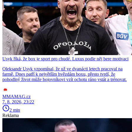
Usyk říká, že box je sport pro chudé. Luxus podle něj bere motivaci
Oleksandr Usyk vzpomínal, že už ve dvanácti letech pracoval na
farmě. Dnes patří k největším hvězdám boxu, přesto tvrdí, že
pohodlný život může bojovníkovi vzít ochotu ráno vstát a trénovat.
MMAMAG.cz
7. 8. 2026, 23:22
2 min
Reklama