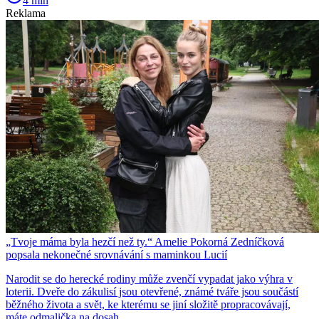
4 min
Reklama
„Tvoje máma byla hezčí než ty.“ Amelie Pokorná Zedníčková
popsala nekonečné srovnávání s maminkou Lucií
Narodit se do herecké rodiny může zvenčí vypadat jako výhra v
loterii. Dveře do zákulisí jsou otevřené, známé tváře jsou součástí
běžného života a svět, ke kterému se jiní složitě propracovávají,
máte odmalička na dosah.