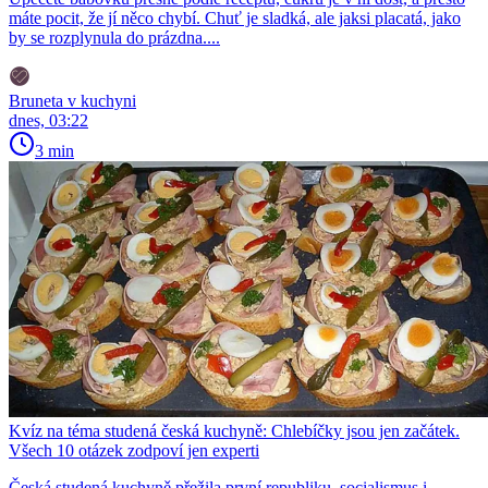
máte pocit, že jí něco chybí. Chuť je sladká, ale jaksi placatá, jako
by se rozplynula do prázdna....
Bruneta v kuchyni
dnes, 03:22
3 min
Kvíz na téma studená česká kuchyně: Chlebíčky jsou jen začátek.
Všech 10 otázek zodpoví jen experti
Česká studená kuchyně přežila první republiku, socialismus i