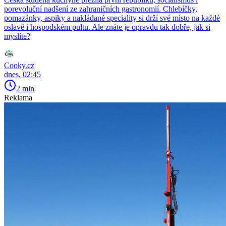
porevoluční nadšení ze zahraničních gastronomií. Chlebíčky,
pomazánky, aspiky a nakládané speciality si drží své místo na každé
oslavě i hospodském pultu. Ale znáte je opravdu tak dobře, jak si
myslíte?
Cooky.cz
dnes, 02:45
2 min
Reklama