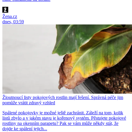
Žena.cz
dnes, 03:59
Žloutnoucí listy pokojových rostlin mají řešení. Správná péče jim
pomůže vrátit zdravý vzhled
Spálené pokojovky je možné ještě zachránit. Záleží na tom, kolik
listů zbylo a v jakém stavu je kořenový systém. Pěstujete pokojové
rostliny na okenním parapetu? Pak se vám může někdy stát, že
dojde ke spálení jejich...