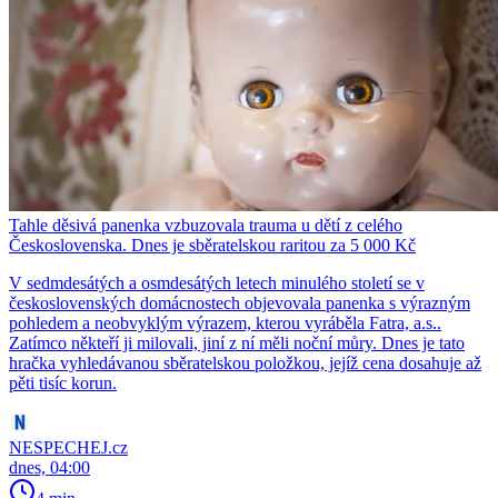
Tahle děsivá panenka vzbuzovala trauma u dětí z celého
Československa. Dnes je sběratelskou raritou za 5 000 Kč
V sedmdesátých a osmdesátých letech minulého století se v
československých domácnostech objevovala panenka s výrazným
pohledem a neobvyklým výrazem, kterou vyráběla Fatra, a.s..
Zatímco někteří ji milovali, jiní z ní měli noční můry. Dnes je tato
hračka vyhledávanou sběratelskou položkou, jejíž cena dosahuje až
pěti tisíc korun.
NESPECHEJ.cz
dnes, 04:00