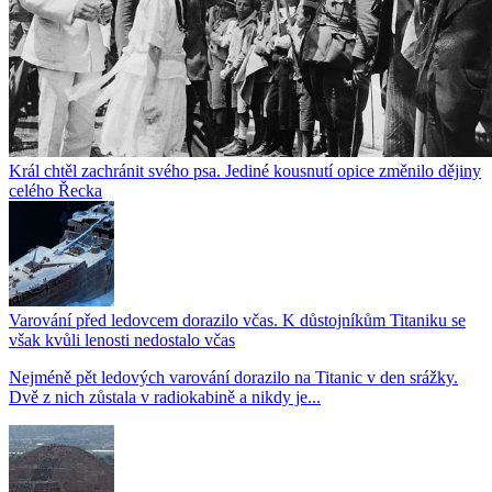
Král chtěl zachránit svého psa. Jediné kousnutí opice změnilo dějiny
celého Řecka
Varování před ledovcem dorazilo včas. K důstojníkům Titaniku se
však kvůli lenosti nedostalo včas
Nejméně pět ledových varování dorazilo na Titanic v den srážky.
Dvě z nich zůstala v radiokabině a nikdy je...