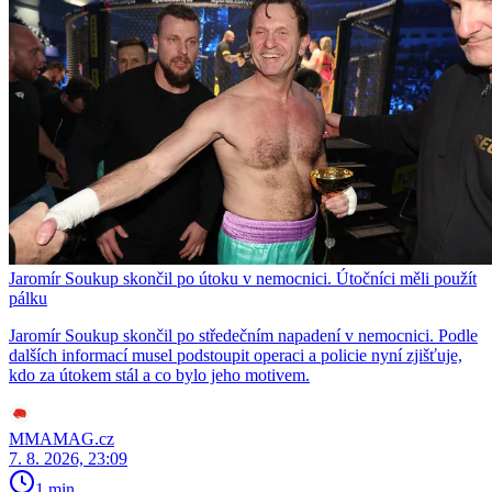
Jaromír Soukup skončil po útoku v nemocnici. Útočníci měli použít
pálku
Jaromír Soukup skončil po středečním napadení v nemocnici. Podle
dalších informací musel podstoupit operaci a policie nyní zjišťuje,
kdo za útokem stál a co bylo jeho motivem.
MMAMAG.cz
7. 8. 2026, 23:09
1 min