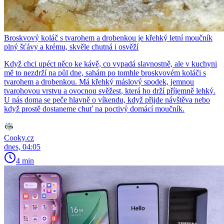
Broskvový koláč s tvarohem a drobenkou je křehký letní moučník
plný šťávy a krému, skvěle chutná i osvěží
Když chci upéct něco ke kávě, co vypadá slavnostně, ale v kuchyni
mě to nezdrží na půl dne, sahám po tomhle broskvovém koláči s
tvarohem a drobenkou. Má křehký máslový spodek, jemnou
tvarohovou vrstvu a ovocnou svěžest, která ho drží příjemně lehký.
U nás doma se peče hlavně o víkendu, když přijde návštěva nebo
když prostě dostaneme chuť na poctivý domácí moučník.
Cooky.cz
dnes, 04:05
4 min