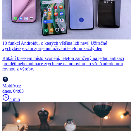
10 funkcí Androidu, o kterých většina lidí neví. Užitečné
vychytávky vám zpříjemní užívání telefonu každý den
Blikání bleskem místo zvonění, telefon zamčený na jednu aplikaci
pro děti nebo animace zrychlené na polovinu, to vše Android umí
rovnou z výroby.
Mobify.cz
dnes, 04:03
4 min