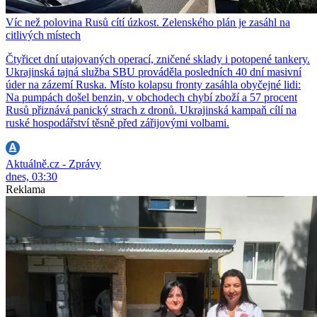
Víc než polovina Rusů cítí úzkost. Zelenského plán je zasáhl na
citlivých místech
Čtyřicet dní utajovaných operací, zničené sklady i potopené tankery.
Ukrajinská tajná služba SBU prováděla posledních 40 dní masivní
úder na zázemí Ruska. Místo kolapsu fronty zasáhla obyčejné lidi:
Na pumpách došel benzin, v obchodech chybí zboží a 57 procent
Rusů přiznává panický strach z dronů. Ukrajinská kampaň cílí na
ruské hospodářství těsně před zářijovými volbami.
Aktuálně.cz - Zprávy
dnes, 03:30
Reklama