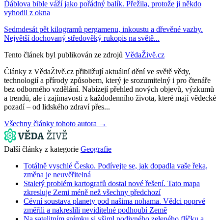
Ďáblova bible váží jako pořádný balík. Přežila, protože ji někdo
vyhodil z okna
Sedmdesát pět kilogramů pergamenu, inkoustu a dřevěné vazby.
Největší dochovaný středověký rukopis na světě...
Tento článek byl publikován ze zdrojů
VědaŽivě.cz
Články z VědaŽivě.cz přibližují aktuální dění ve světě vědy,
technologií a přírody způsobem, který je srozumitelný i pro čtenáře
bez odborného vzdělání. Nabízejí přehled nových objevů, výzkumů
a trendů, ale i zajímavosti z každodenního života, které mají vědecké
pozadí – od lidského zdraví přes...
Všechny články tohoto autora →
Další články z kategorie
Geografie
Totálně vyschlé Česko. Podívejte se, jak dopadla vaše řeka,
změna je neuvěřitelná
Staletý problém kartografů dostal nové řešení. Tato mapa
zkresluje Zemi méně než všechny předchozí
Cévní soustava planety pod našima nohama. Vědci poprvé
změřili a nakreslili neviditelné podhoubí Země
Na satelitním snímku si všiml podivného zeleného flíčku a