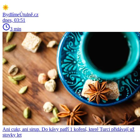
BydlímeÚtulně.cz
dnes, 03:51
3 min
Ani cukr, ani sirup. Do kávy patří 1 koření, které Turci přidávají už
stovky let