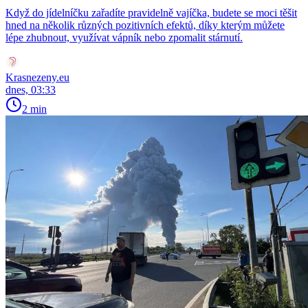
Když do jídelníčku zařadíte pravidelně vajíčka, budete se moci těšit
hned na několik různých pozitivních efektů, díky kterým můžete
lépe zhubnout, využívat vápník nebo zpomalit stárnutí.
Krasnezeny.eu
dnes, 03:33
2 min