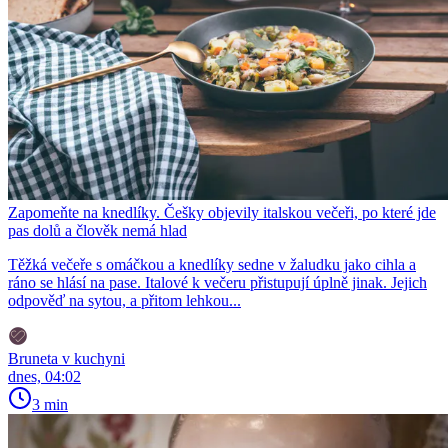
Zapomeňte na knedlíky. Češky objevily italskou večeři, po které jde
pas dolů a člověk nemá hlad
Těžká večeře s omáčkou a knedlíky sedne v žaludku jako cihla a
ráno se hlásí na pase. Italové k večeru přistupují úplně jinak. Jejich
odpověď na sytou, a přitom lehkou...
Bruneta v kuchyni
dnes, 04:02
3 min