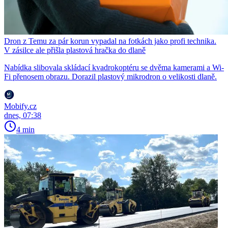
Dron z Temu za pár korun vypadal na fotkách jako profi technika.
V zásilce ale přišla plastová hračka do dlaně
Nabídka slibovala skládací kvadrokoptéru se dvěma kamerami a Wi-
Fi přenosem obrazu. Dorazil plastový mikrodron o velikosti dlaně.
Mobify.cz
dnes, 07:38
4 min