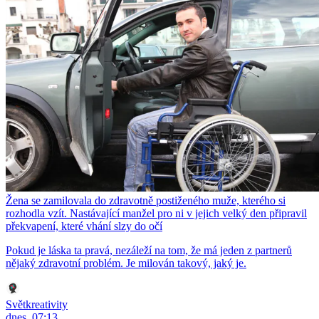
Žena se zamilovala do zdravotně postiženého muže, kterého si
rozhodla vzít. Nastávající manžel pro ni v jejich velký den připravil
překvapení, které vhání slzy do očí
Pokud je láska ta pravá, nezáleží na tom, že má jeden z partnerů
nějaký zdravotní problém. Je milován takový, jaký je.
Světkreativity
dnes, 07:13