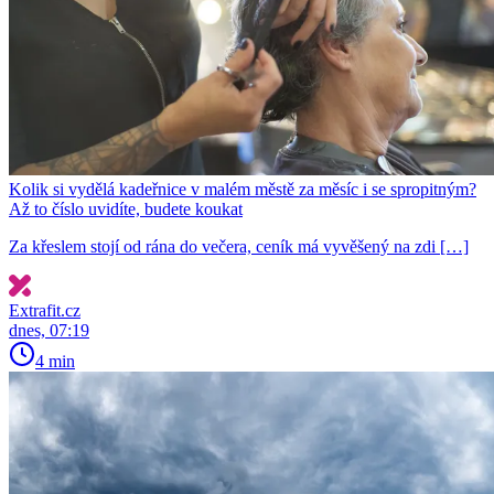
Kolik si vydělá kadeřnice v malém městě za měsíc i se spropitným?
Až to číslo uvidíte, budete koukat
Za křeslem stojí od rána do večera, ceník má vyvěšený na zdi […]
Extrafit.cz
dnes, 07:19
4 min