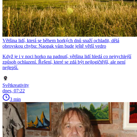
Většina lidí, která se během horkých dnů snaží ochladit, dělá
obrovskou chybu: Naopak vám bude ještě větší vedro
Když je i v noci horko na padnutí, většina lidí hledá co nejrychlejší
způsob ochlazení. Řešení, které se zdá být nejlogičtější, ale není
nejlepší.
Světkreativity
dnes, 07:22
3 min