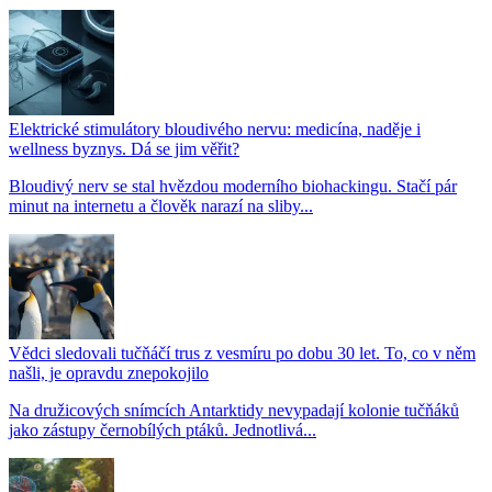
Elektrické stimulátory bloudivého nervu: medicína, naděje i
wellness byznys. Dá se jim věřit?
Bloudivý nerv se stal hvězdou moderního biohackingu. Stačí pár
minut na internetu a člověk narazí na sliby...
Vědci sledovali tučňáčí trus z vesmíru po dobu 30 let. To, co v něm
našli, je opravdu znepokojilo
Na družicových snímcích Antarktidy nevypadají kolonie tučňáků
jako zástupy černobílých ptáků. Jednotlivá...