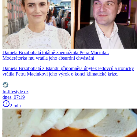
Daniela Brzobohatá totálně znemožnila Petra Macinku:
Moderátorka mu vrátila jeho absurdní chvástání
Daniela Brzobohatá z Islandu připomněla úbytek ledovců a ironicky
vrátila Petru Macinkovi jeho výrok o konci klimatické krize.
In-lifestyle.cz
dnes, 07:19
2 min