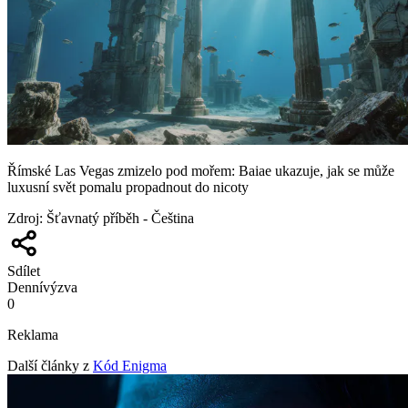
Římské Las Vegas zmizelo pod mořem: Baiae ukazuje, jak se může
luxusní svět pomalu propadnout do nicoty
Zdroj
:
Šťavnatý příběh - Čeština
Sdílet
Denní
výzva
0
Reklama
Další články z
Kód Enigma