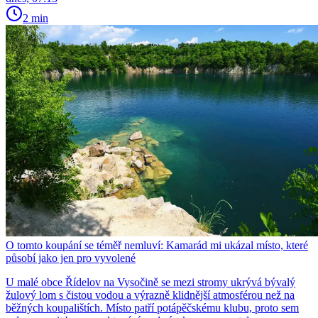
2 min
O tomto koupání se téměř nemluví: Kamarád mi ukázal místo, které
působí jako jen pro vyvolené
U malé obce Řídelov na Vysočině se mezi stromy ukrývá bývalý
žulový lom s čistou vodou a výrazně klidnější atmosférou než na
běžných koupalištích. Místo patří potápěčskému klubu, proto sem