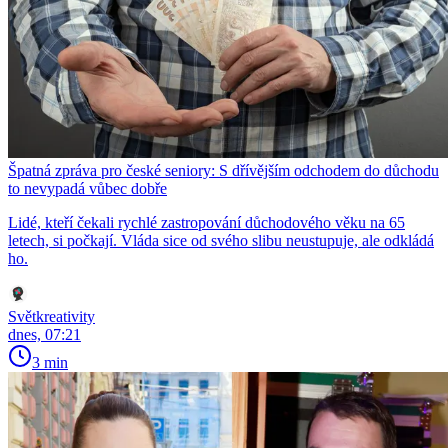
Špatná zpráva pro české seniory: S dřívějším odchodem do důchodu
to nevypadá vůbec dobře
Lidé, kteří čekali rychlé zastropování důchodového věku na 65
letech, si počkají. Vláda sice od svého slibu neustupuje, ale odkládá
ho.
Světkreativity
dnes, 07:21
3 min