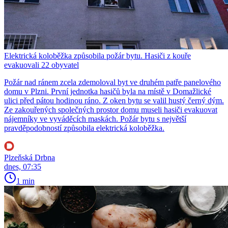
Elektrická koloběžka způsobila požár bytu. Hasiči z kouře
evakuovali 22 obyvatel
Požár nad ránem zcela zdemoloval byt ve druhém patře panelového
domu v Plzni. První jednotka hasičů byla na místě v Domažlické
ulici před pátou hodinou ráno. Z oken bytu se valil hustý černý dým.
Ze zakouřených společných prostor domu museli hasiči evakuovat
nájemníky ve vyváděcích maskách. Požár bytu s největší
pravděpodobností způsobila elektrická koloběžka.
Plzeňská Drbna
dnes, 07:35
1 min