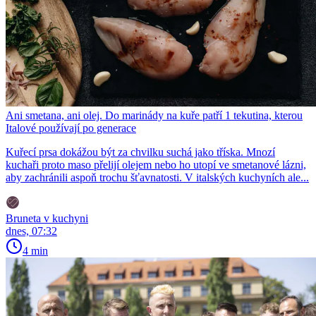
Ani smetana, ani olej. Do marinády na kuře patří 1 tekutina, kterou
Italové používají po generace
Kuřecí prsa dokážou být za chvilku suchá jako tříska. Mnozí
kuchaři proto maso přelijí olejem nebo ho utopí ve smetanové lázni,
aby zachránili aspoň trochu šťavnatosti. V italských kuchyních ale...
Bruneta v kuchyni
dnes, 07:32
4 min