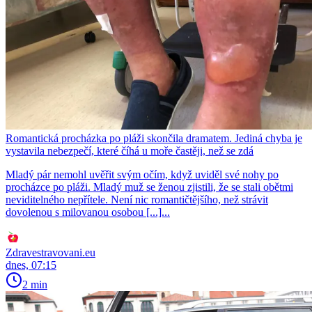
Romantická procházka po pláži skončila dramatem. Jediná chyba je
vystavila nebezpečí, které číhá u moře častěji, než se zdá
Mladý pár nemohl uvěřit svým očím, když uviděl své nohy po
procházce po pláži. Mladý muž se ženou zjistili, že se stali obětmi
neviditelného nepřítele. Není nic romantičtějšího, než strávit
dovolenou s milovanou osobou [...]...
Zdravestravovani.eu
dnes, 07:15
2 min