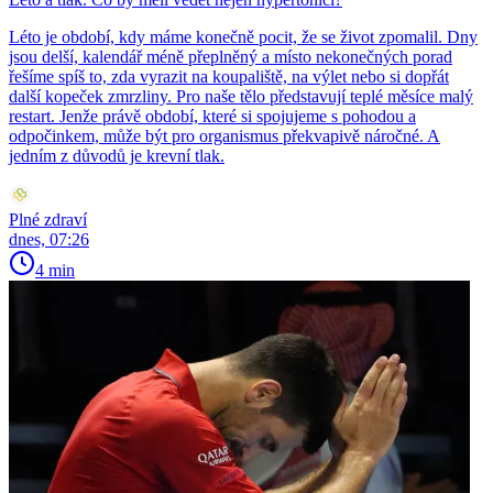
Léto je období, kdy máme konečně pocit, že se život zpomalil. Dny
jsou delší, kalendář méně přeplněný a místo nekonečných porad
řešíme spíš to, zda vyrazit na koupaliště, na výlet nebo si dopřát
další kopeček zmrzliny. Pro naše tělo představují teplé měsíce malý
restart. Jenže právě období, které si spojujeme s pohodou a
odpočinkem, může být pro organismus překvapivě náročné. A
jedním z důvodů je krevní tlak.
Plné zdraví
dnes, 07:26
4 min