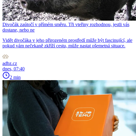
Divočák zaútočí v přímém směru. Tři vteřiny rozhodnou, jestli vás
dostane, nebo ne
Vidět divočáka v jeho přirozeném prostředí může být fascinující, ale
pokud vám nečekaně zkříží cestu, může nastat ošemetná situace.
adbz.cz
dnes, 07:40
2 min