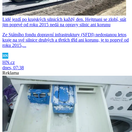
Lidé jezdí po krajských silnicích každý den. Hejtmani se zlobí, stát
jim poprvé od roku 2015 nedá na opravy silnic ani korunu
Ze Státního fondu dopravní infrastruktury (SFDI) nedostanou letos
kraje na své silnice druhých a třetích tříd ani korunu, je to poprvé od
roku 2015,...
HN.cz
dnes, 07:38
Reklama