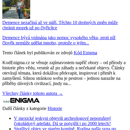
Demence nezačíná až ve stáří. Těchto 10 drobných změn může
chránit mozek už po čtyřicítce
Demence bývá vnímána jako nemoc vysokého věku, proti níž
člověk nemůže udělat mnoho, protože o jejím...
Tento článek byl publikován ze zdrojů
Kód Enigma
KodEnigma.cz se věnuje zajímavostem napříč obory – od přírody a
historie přes vědu, vesmír až po záhady a nečekané objevy. Články
otevírají témata, která dokážou překvapit, inspirovat i přimět k
zamyšlení. Silnou stránkou webu je pestrost – jednou narazíte na
příběhy dávných civilizací, jindy na...
Všechny články tohoto autora →
Další články z kategorie
Historie
V mexické jeskyni objevili archeologové neporušený
čokoládový artefakt. Dá se po(u)žít i po 2000 letech?
Strašlivý objev ve starém komíně. Rodina našla syna po