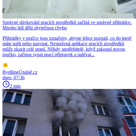
Správné dávkování pracích prostředků začíná ve správné přihrádce.
Mnoho lidí dělá zbytečnou chybu
Přihrádky v pračce jsou označeny, abyste lehce poznali, co do které
máte nalít nebo nasypat. Nesprávná aplikace pracích prostředků
může zkazit celé praní. Někdy spotřebitelé, když zakoupí novou
pračku, začnou sypat prací přípravek a nalévat...
BydlímeÚtulně.cz
dnes, 07:36
2 min