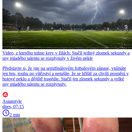
Video, z kterého tuhne krev v žilách: Stačil jediný zlomek sekundy a
sny mladého talentu se rozplynuly v živém pekle
Představte si, že jste na semifinálovém fotbalovém zápase, vnímáte
jen hru, touhu po vítězství a netušíte, že se hřiště za chvíli promění v
hotové peklo a dějiště tragédie. Stačil jen zlomek sekundy a velké
sny mladého talentu se rozplynuly.
Asianstyle
dnes, 07:15
2 min