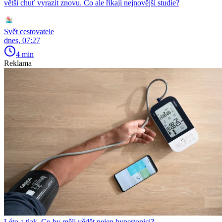
větší chuť vyrazit znovu. Co ale říkají nejnovější studie?
Svět cestovatele
dnes, 07:27
4 min
Reklama
Léto a tlak. Co by měli vědět nejen hypertonici?