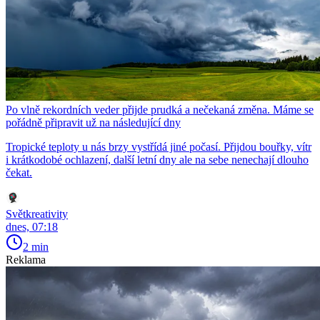
Po vlně rekordních veder přijde prudká a nečekaná změna. Máme se
pořádně připravit už na následující dny
Tropické teploty u nás brzy vystřídá jiné počasí. Přijdou bouřky, vítr
i krátkodobé ochlazení, další letní dny ale na sebe nenechají dlouho
čekat.
Světkreativity
dnes, 07:18
2 min
Reklama