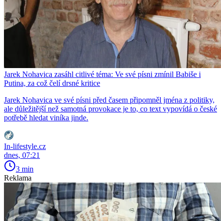
Jarek Nohavica zasáhl citlivé téma: Ve své písni zmínil Babiše i
Putina, za což čelí drsné kritice
Jarek Nohavica ve své písni před časem připomněl jména z politiky,
ale důležitější než samotná provokace je to, co text vypovídá o české
potřebě hledat viníka jinde.
In-lifestyle.cz
dnes, 07:21
3 min
Reklama