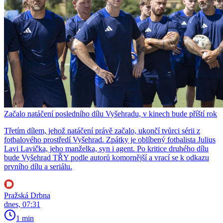
Začalo natáčení posledního dílu Vyšehradu, v kinech bude příští rok
Třetím dílem, jehož natáčení právě začalo, ukončí tvůrci sérii z
fotbalového prostředí Vyšehrad. Zpátky je oblíbený fotbalista Julius
Lavi Lavička, jeho manželka, syn i agent. Po kritice druhého dílu
bude Vyšehrad TŘY podle autorů komornější a vrací se k odkazu
prvního dílu a seriálu.
Pražská Drbna
dnes, 07:31
1 min