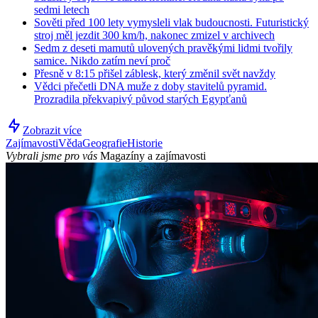
sedmi letech
Sověti před 100 lety vymysleli vlak budoucnosti. Futuristický
stroj měl jezdit 300 km/h, nakonec zmizel v archivech
Sedm z deseti mamutů ulovených pravěkými lidmi tvořily
samice. Nikdo zatím neví proč
Přesně v 8:15 přišel záblesk, který změnil svět navždy
Vědci přečetli DNA muže z doby stavitelů pyramid.
Prozradila překvapivý původ starých Egypťanů
Zobrazit více
Zajímavosti
Věda
Geografie
Historie
Vybrali jsme pro vás
Magazíny a zajímavosti