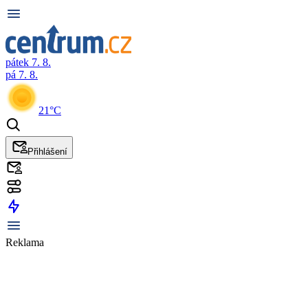
pátek 7. 8.
pá 7. 8.
21°C
Přihlášení
Reklama