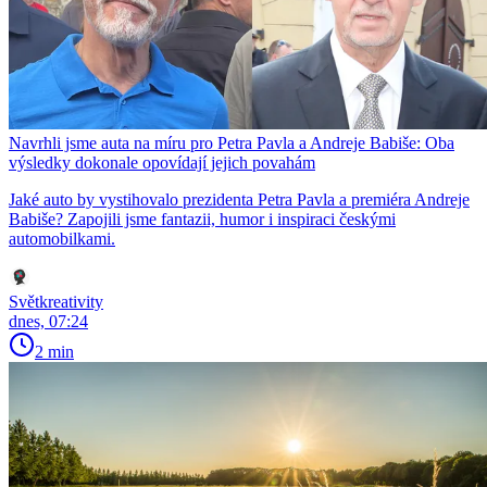
Navrhli jsme auta na míru pro Petra Pavla a Andreje Babiše: Oba
výsledky dokonale opovídají jejich povahám
Jaké auto by vystihovalo prezidenta Petra Pavla a premiéra Andreje
Babiše? Zapojili jsme fantazii, humor i inspiraci českými
automobilkami.
Světkreativity
dnes, 07:24
2 min