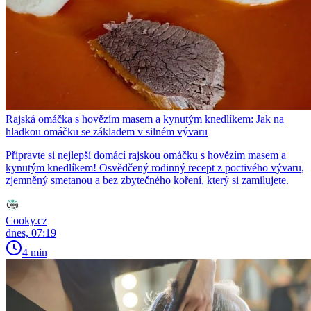
Rajská omáčka s hovězím masem a kynutým knedlíkem: Jak na
hladkou omáčku se základem v silném vývaru
Připravte si nejlepší domácí rajskou omáčku s hovězím masem a
kynutým knedlíkem! Osvědčený rodinný recept z poctivého vývaru,
zjemněný smetanou a bez zbytečného koření, který si zamilujete.
Cooky.cz
dnes, 07:19
4 min