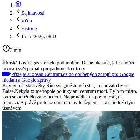
Zajímavosti
Věda
Historie
15. 5. 2026, 08:10
3 min
Římské Las Vegas zmizelo pod mořem: Baiae ukazuje, jak se může
luxusní svět pomalu propadnout do nicoty
Přidejte si obsah Centrum.cz do oblíbených zdrojů pro Google
hledání a Google zprávy
Kdyby měl starověký Řím své „město neřesti“, jmenovalo by se
Baiae.Nebyla to metropole politiky ani centrum moci. Bylo to místo,
kam se odjíždělo zapomenout. Na pravidla, na povinnosti, na
reputaci. A právě proto se o něm mluvilo šeptem — a s podezřelým
úsměvem.