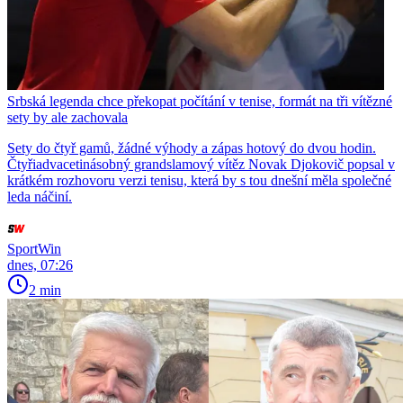
Srbská legenda chce překopat počítání v tenise, formát na tři vítězné
sety by ale zachovala
Sety do čtyř gamů, žádné výhody a zápas hotový do dvou hodin.
Čtyřiadvacetinásobný grandslamový vítěz Novak Djokovič popsal v
krátkém rozhovoru verzi tenisu, která by s tou dnešní měla společné
leda náčiní.
SportWin
dnes, 07:26
2 min