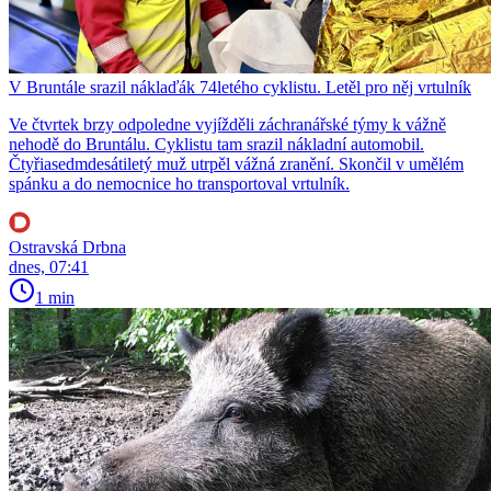
V Bruntále srazil náklaďák 74letého cyklistu. Letěl pro něj vrtulník
Ve čtvrtek brzy odpoledne vyjížděli záchranářské týmy k vážně
nehodě do Bruntálu. Cyklistu tam srazil nákladní automobil.
Čtyřiasedmdesátiletý muž utrpěl vážná zranění. Skončil v umělém
spánku a do nemocnice ho transportoval vrtulník.
Ostravská Drbna
dnes, 07:41
1 min