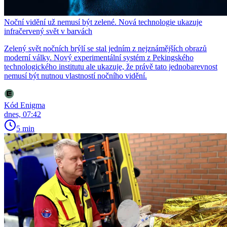
Noční vidění už nemusí být zelené. Nová technologie ukazuje
infračervený svět v barvách
Zelený svět nočních brýlí se stal jedním z nejznámějších obrazů
moderní války. Nový experimentální systém z Pekingského
technologického institutu ale ukazuje, že právě tato jednobarevnost
nemusí být nutnou vlastností nočního vidění.
Kód Enigma
dnes, 07:42
5 min