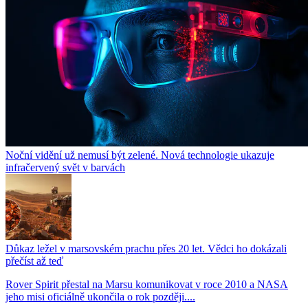
Noční vidění už nemusí být zelené. Nová technologie ukazuje
infračervený svět v barvách
Důkaz ležel v marsovském prachu přes 20 let. Vědci ho dokázali
přečíst až teď
Rover Spirit přestal na Marsu komunikovat v roce 2010 a NASA
jeho misi oficiálně ukončila o rok později....