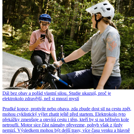
Dál bez obav a pořád vlastní silou. Studie ukazují, proč je
elektrokolo zdravější, než si mnozí myslí
Prudké kopce, protivítr nebo obava, zda zbude dost sil na cestu zpět,
mohou cyklistický výlet zhatit ještě před startem. Elektrokolo tyto
překážky zmenšuje a otevírá cestu i těm, kteří by si na běžném kole
netroufli. Motor sice část námahy převezme, pohyb však z jízdy
nemizí. Výsledkem mohou být delší trasy, více času venku a hlavně