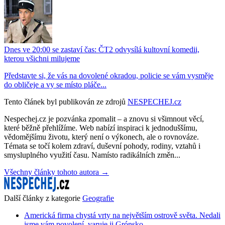
Dnes ve 20:00 se zastaví čas: ČT2 odvysílá kultovní komedii,
kterou všichni milujeme
Představte si, že vás na dovolené okradou, policie se vám vysměje
do obličeje a vy se místo pláče...
Tento článek byl publikován ze zdrojů
NESPECHEJ.cz
Nespechej.cz je pozvánka zpomalit – a znovu si všimnout věcí,
které běžně přehlížíme. Web nabízí inspiraci k jednoduššímu,
vědomějšímu životu, který není o výkonech, ale o rovnováze.
Témata se točí kolem zdraví, duševní pohody, rodiny, vztahů i
smysluplného využití času. Namísto radikálních změn...
Všechny články tohoto autora →
Další články z kategorie
Geografie
Americká firma chystá vrty na největším ostrově světa. Nedali
jsme vám povolení, varuje ji Grónsko