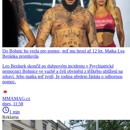
Do Bohnic ho vezla pro pomoc, teď mu hrozí až 12 let. Matka Lea
Beránka promluvila
Leo Beránek skončil po dubnovém incidentu v Psychiatrické
nemocnici Bohnice ve vazbě a čelí obvinění z těžkého ublížení na
zdraví. Jeho matka teď tvrdí, že rodina předem žádala o odbornou
pomoc.
MMAMAG.cz
dnes, 11:58
1 min
Reklama