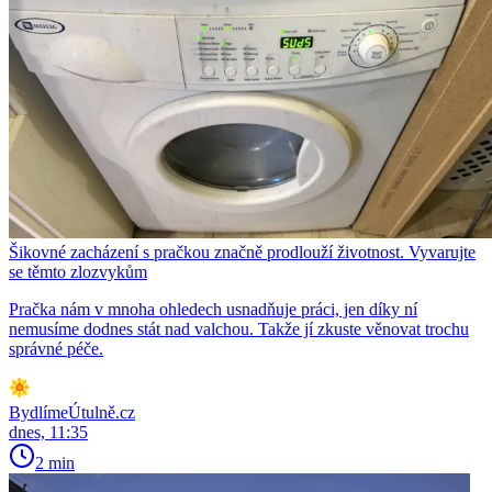
Šikovné zacházení s pračkou značně prodlouží životnost. Vyvarujte
se těmto zlozvykům
Pračka nám v mnoha ohledech usnadňuje práci, jen díky ní
nemusíme dodnes stát nad valchou. Takže jí zkuste věnovat trochu
správné péče.
BydlímeÚtulně.cz
dnes, 11:35
2 min