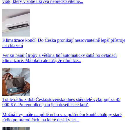
vrak, který v sobě ukrývá nepředstavitelné...
Klimatizace končí. Do Česka pronikají nesrovnatelně lepší přístroje
na chlazení
Venku panují tropy a většina lidí automaticky sahá po ovladači
klimatizace. Málokdo ale tuší, že dům lze...
Tohle rádio z dob Československa dnes sběratelé vykupují za 45
000 Kč. Po republice jsou jich desetitisíce kusů
Možná i vy máte na půdě nebo v zaprášeném koutě chalupy staré
rádio po prarodičích, na které desítky let...