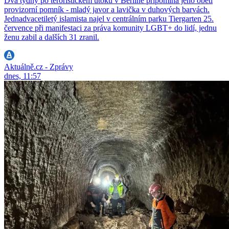
Dva týdny po teroristickém útoku v Berlíně připomíná jeho oběti
provizorní pomník - mladý javor a lavička v duhových barvách.
Jednadvacetiletý islamista najel v centrálním parku Tiergarten 25.
července při manifestaci za práva komunity LGBT+ do lidí, jednu
ženu zabil a dalších 31 zranil.
Aktuálně.cz - Zprávy
dnes, 11:57