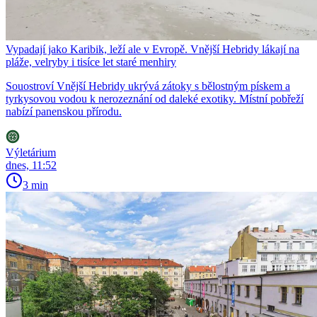
Vypadají jako Karibik, leží ale v Evropě. Vnější Hebridy lákají na
pláže, velryby i tisíce let staré menhiry
Souostroví Vnější Hebridy ukrývá zátoky s bělostným pískem a
tyrkysovou vodou k nerozeznání od daleké exotiky. Místní pobřeží
nabízí panenskou přírodu.
Výletárium
dnes, 11:52
3 min