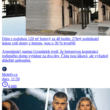
Dům s rozlohou 120 m² hotový za 48 hodin: 27letý podnikatel
tiskne celé domy z betonu, jsou o 30 % levnější
Argentinský startup Grondplek tvrdí, že betonovou konstrukci
rodinného domu vytiskne za dva dny. Čísla jsou lákavá, ale vyžadují
důležité upřesnění.
Mobify.cz
dnes, 11:59
4 min