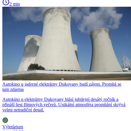
2 min
Autokino u jaderné elektrárny Dukovany budí zájem. Promítá se
tam zdarma
Autokino u elektrárny Dukovany hlásí jubilejní desátý ročník a
přináší šest filmových večerů. Unikátní atmosféra promítání skrývá
velmi netradiční detail.
Výletárium