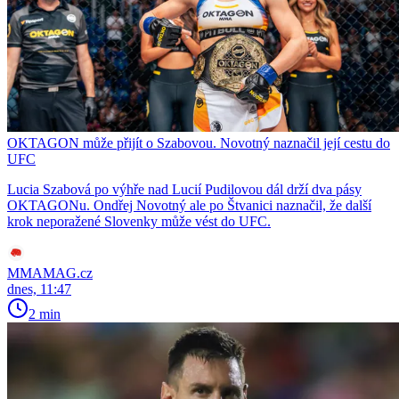
OKTAGON může přijít o Szabovou. Novotný naznačil její cestu do
UFC
Lucia Szabová po výhře nad Lucií Pudilovou dál drží dva pásy
OKTAGONu. Ondřej Novotný ale po Štvanici naznačil, že další
krok neporažené Slovenky může vést do UFC.
MMAMAG.cz
dnes, 11:47
2 min