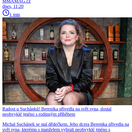
MMAMAG.cz
dnes, 11:20
1 min
Radost u Suchánků! Berenika přivedla na svět syna, dostal
neobvyklé jméno s rodinným příběhem
Michal Suchánek se stal dědečkem. Jeho dcera Berenika přivedla na
svět syna, kterému s manželem vybrali neobvyklé jméno s