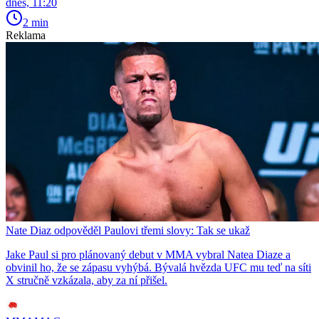
dnes, 11:20
2 min
Reklama
Nate Diaz odpověděl Paulovi třemi slovy: Tak se ukaž
Jake Paul si pro plánovaný debut v MMA vybral Natea Diaze a
obvinil ho, že se zápasu vyhýbá. Bývalá hvězda UFC mu teď na síti
X stručně vzkázala, aby za ní přišel.