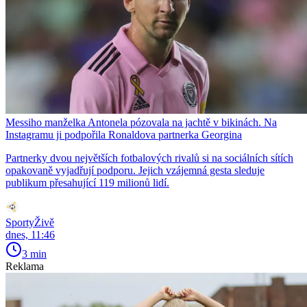
Messiho manželka Antonela pózovala na jachtě v bikinách. Na
Instagramu ji podpořila Ronaldova partnerka Georgina
Partnerky dvou největších fotbalových rivalů si na sociálních sítích
opakovaně vyjadřují podporu. Jejich vzájemná gesta sleduje
publikum přesahující 119 milionů lidí.
SportyŽivě
dnes, 11:46
3 min
Reklama