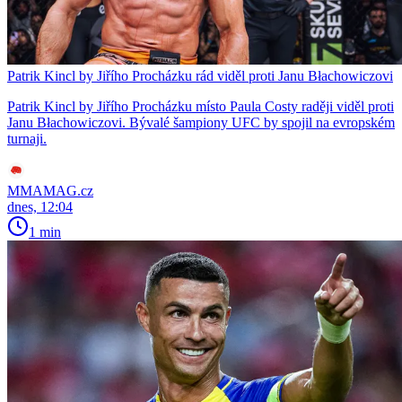
Patrik Kincl by Jiřího Procházku rád viděl proti Janu Błachowiczovi
Patrik Kincl by Jiřího Procházku místo Paula Costy raději viděl proti
Janu Błachowiczovi. Bývalé šampiony UFC by spojil na evropském
turnaji.
MMAMAG.cz
dnes, 12:04
1 min