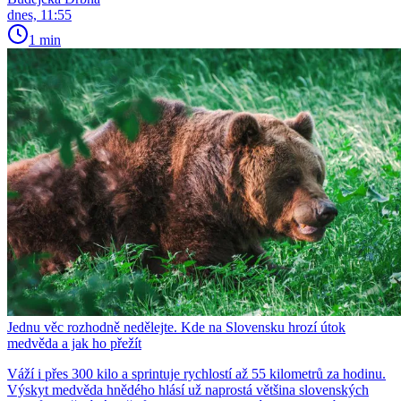
dnes, 11:55
1 min
Jednu věc rozhodně nedělejte. Kde na Slovensku hrozí útok
medvěda a jak ho přežít
Váží i přes 300 kilo a sprintuje rychlostí až 55 kilometrů za hodinu.
Výskyt medvěda hnědého hlásí už naprostá většina slovenských