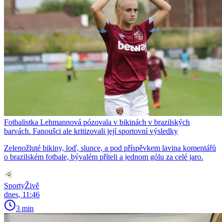
Fotbalistka Lehmannová pózovala v bikinách v brazilských
barvách. Fanoušci ale kritizovali její sportovní výsledky
Zelenožluté bikiny, loď, slunce, a pod příspěvkem lavina komentářů
o brazilském fotbale, bývalém příteli a jednom gólu za celé jaro.
SportyŽivě
dnes, 11:46
3 min