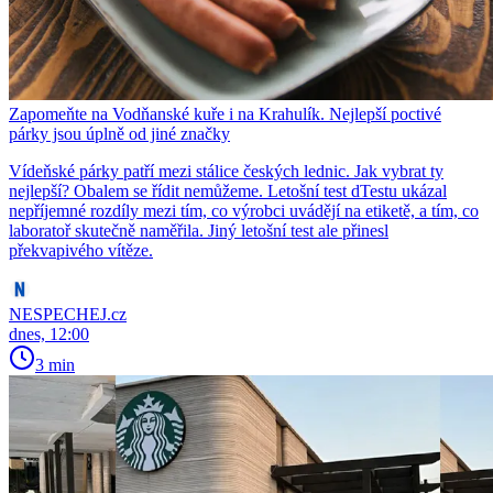
Zapomeňte na Vodňanské kuře i na Krahulík. Nejlepší poctivé
párky jsou úplně od jiné značky
Vídeňské párky patří mezi stálice českých lednic. Jak vybrat ty
nejlepší? Obalem se řídit nemůžeme. Letošní test dTestu ukázal
nepříjemné rozdíly mezi tím, co výrobci uvádějí na etiketě, a tím, co
laboratoř skutečně naměřila. Jiný letošní test ale přinesl
překvapivého vítěze.
NESPECHEJ.cz
dnes, 12:00
3 min