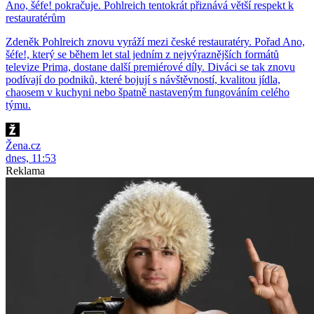
Ano, šéfe! pokračuje. Pohlreich tentokrát přiznává větší respekt k
restauratérům
Zdeněk Pohlreich znovu vyráží mezi české restauratéry. Pořad Ano,
šéfe!, který se během let stal jedním z nejvýraznějších formátů
televize Prima, dostane další premiérové díly. Diváci se tak znovu
podívají do podniků, které bojují s návštěvností, kvalitou jídla,
chaosem v kuchyni nebo špatně nastaveným fungováním celého
týmu.
Žena.cz
dnes, 11:53
Reklama