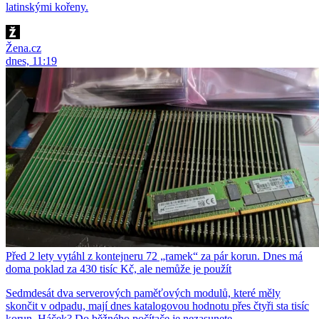
latinskými kořeny.
Žena.cz
dnes, 11:19
Před 2 lety vytáhl z kontejneru 72 „ramek“ za pár korun. Dnes má
doma poklad za 430 tisíc Kč, ale nemůže je použít
Sedmdesát dva serverových paměťových modulů, které měly
skončit v odpadu, mají dnes katalogovou hodnotu přes čtyři sta tisíc
korun. Háček? Do běžného počítače je nezasunete.