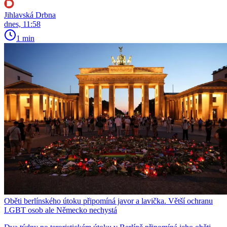
Jihlavská Drbna
dnes, 11:58
1 min
Oběti berlínského útoku připomíná javor a lavička. Větší ochranu
LGBT osob ale Německo nechystá