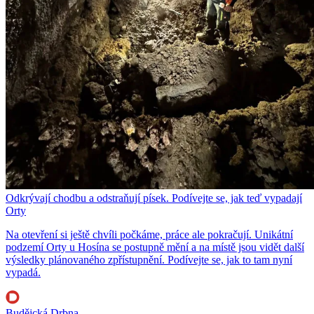
Odkrývají chodbu a odstraňují písek. Podívejte se, jak teď vypadají
Orty
Na otevření si ještě chvíli počkáme, práce ale pokračují. Unikátní
podzemí Orty u Hosína se postupně mění a na místě jsou vidět další
výsledky plánovaného zpřístupnění. Podívejte se, jak to tam nyní
vypadá.
Budějcká Drbna