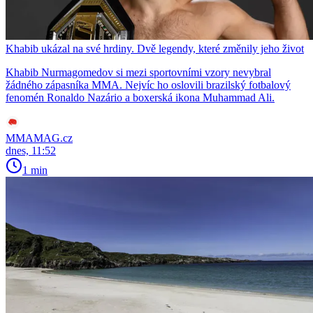
Khabib ukázal na své hrdiny. Dvě legendy, které změnily jeho život
Khabib Nurmagomedov si mezi sportovními vzory nevybral
žádného zápasníka MMA. Nejvíc ho oslovili brazilský fotbalový
fenomén Ronaldo Nazário a boxerská ikona Muhammad Ali.
MMAMAG.cz
dnes, 11:52
1 min