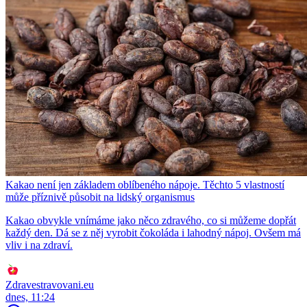
Kakao není jen základem oblíbeného nápoje. Těchto 5 vlastností
může příznivě působit na lidský organismus
Kakao obvykle vnímáme jako něco zdravého, co si můžeme dopřát
každý den. Dá se z něj vyrobit čokoláda i lahodný nápoj. Ovšem má
vliv i na zdraví.
Zdravestravovani.eu
dnes, 11:24