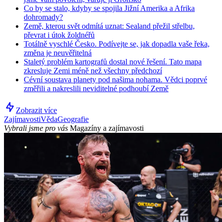
Co by se stalo, kdyby se spojila Jižní Amerika a Afrika
dohromady?
Země, kterou svět odmítá uznat: Sealand přežil střelbu,
převrat i útok žoldnéřů
Totálně vyschlé Česko. Podívejte se, jak dopadla vaše řeka,
změna je neuvěřitelná
Staletý problém kartografů dostal nové řešení. Tato mapa
zkresluje Zemi méně než všechny předchozí
Cévní soustava planety pod našima nohama. Vědci poprvé
změřili a nakreslili neviditelné podhoubí Země
Zobrazit více
Zajímavosti
Věda
Geografie
Vybrali jsme pro vás
Magazíny a zajímavosti