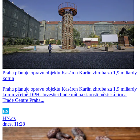
Praha plánuje opravu objektu Kasáren Karlín zhruba za 1,9 miliardy
korun
Praha plánuje opravu objektu Kasáren Karlín zhruba za 1,9 miliardy
korun včetně DPH. Investici bude mít na starosti městská firma
Trade Centre Praha...
HN.cz
dnes, 11:28