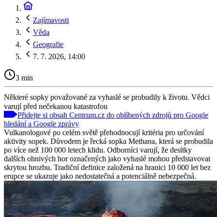
Zajímavosti
Věda
Geografie
7. 7. 2026, 14:00
3 min
Některé sopky považované za vyhaslé se probudily k životu. Vědci
varují před nečekanou katastrofou
Přidejte si obsah Centrum.cz do oblíbených zdrojů pro Google
hledání a Google zprávy
Vulkanologové po celém světě přehodnocují kritéria pro určování
aktivity sopek. Důvodem je řecká sopka Methana, která se probudila
po více než 100 000 letech klidu. Odborníci varují, že desítky
dalších ohnivých hor označených jako vyhaslé mohou představovat
skrytou hrozbu. Tradiční definice založená na hranici 10 000 let bez
erupce se ukazuje jako nedostatečná a potenciálně nebezpečná.