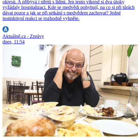
okresů. A přibývá i střetů s lidmi. Jen tento víkend si dva útoky
vyžádaly hospitalizaci. Kde se medvědi pohybují, na co si při túrách
dávat pozor a jak se při setkání s medvědem zachovat? Jedné
instinktivní reakci se rozhodně vyhněte.
Aktuálně.cz - Zprávy
dnes, 11:54