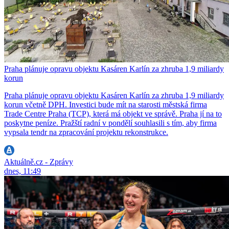
Praha plánuje opravu objektu Kasáren Karlín za zhruba 1,9 miliardy
korun
Praha plánuje opravu objektu Kasáren Karlín za zhruba 1,9 miliardy
korun včetně DPH. Investici bude mít na starosti městská firma
Trade Centre Praha (TCP), která má objekt ve správě. Praha jí na to
poskytne peníze. Pražští radní v pondělí souhlasili s tím, aby firma
vypsala tendr na zpracování projektu rekonstrukce.
Aktuálně.cz - Zprávy
dnes, 11:49