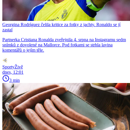
Georgina Rodríguez čelila kritice za fotky z jachty. Ronaldo se jí
zastal
Partnerka Cristiana Ronalda zveřejnila 4. srpna na Instagramu sedm
snímků z dovolené na Mallorce. Pod fotkami se strhla lavina
komentářů o jejím těle.
SportyŽivě
dnes, 12:01
3 min