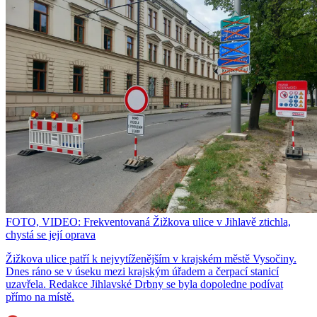
FOTO, VIDEO: Frekventovaná Žižkova ulice v Jihlavě ztichla,
chystá se její oprava
Žižkova ulice patří k nejvytíženějším v krajském městě Vysočiny.
Dnes ráno se v úseku mezi krajským úřadem a čerpací stanicí
uzavřela. Redakce Jihlavské Drbny se byla dopoledne podívat
přímo na místě.