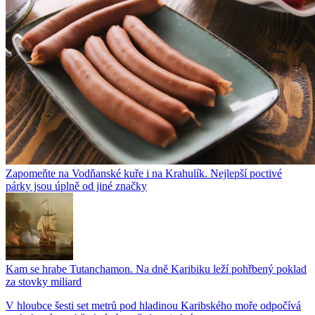
Zapomeňte na Vodňanské kuře i na Krahulík. Nejlepší poctivé
párky jsou úplně od jiné značky
Kam se hrabe Tutanchamon. Na dně Karibiku leží pohřbený poklad
za stovky miliard
V hloubce šesti set metrů pod hladinou Karibského moře odpočívá