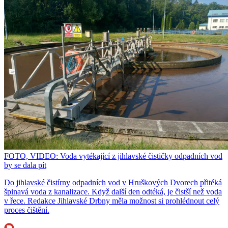
FOTO, VIDEO: Voda vytékající z jihlavské čističky odpadních vod
by se dala pít
Do jihlavské čistírny odpadních vod v Hruškových Dvorech přitéká
špinavá voda z kanalizace. Když další den odtéká, je čistší než voda
v řece. Redakce Jihlavské Drbny měla možnost si prohlédnout celý
proces čištění.