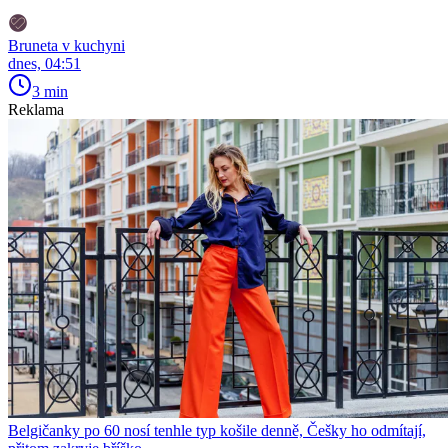
Bruneta v kuchyni
dnes, 04:51
3 min
Reklama
Belgičanky po 60 nosí tenhle typ košile denně, Češky ho odmítají,