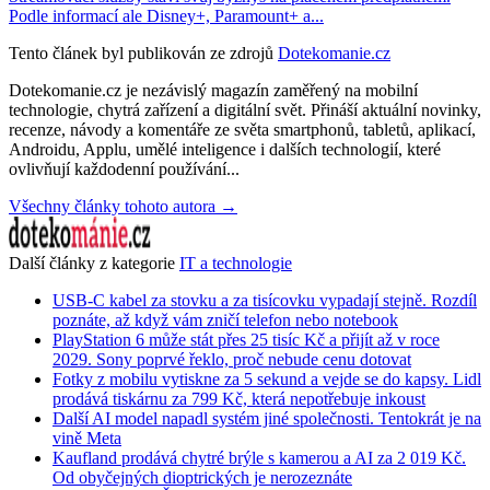
Podle informací ale Disney+, Paramount+ a...
Tento článek byl publikován ze zdrojů
Dotekomanie.cz
Dotekomanie.cz je nezávislý magazín zaměřený na mobilní
technologie, chytrá zařízení a digitální svět. Přináší aktuální novinky,
recenze, návody a komentáře ze světa smartphonů, tabletů, aplikací,
Androidu, Applu, umělé inteligence i dalších technologií, které
ovlivňují každodenní používání...
Všechny články tohoto autora →
Další články z kategorie
IT a technologie
USB-C kabel za stovku a za tisícovku vypadají stejně. Rozdíl
poznáte, až když vám zničí telefon nebo notebook
PlayStation 6 může stát přes 25 tisíc Kč a přijít až v roce
2029. Sony poprvé řeklo, proč nebude cenu dotovat
Fotky z mobilu vytiskne za 5 sekund a vejde se do kapsy. Lidl
prodává tiskárnu za 799 Kč, která nepotřebuje inkoust
Další AI model napadl systém jiné společnosti. Tentokrát je na
vině Meta
Kaufland prodává chytré brýle s kamerou a AI za 2 019 Kč.
Od obyčejných dioptrických je nerozeznáte