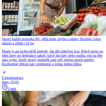
Skoro každá seniorka 60+ dělá tuhle chybu s pásky. Rozbije celou
siluetu a přidá i 10 kg
Pásek je asi nejlevnější způsob, jak dát oblečení tvar. Právě proto po
něm ženy po šedesátce sahají, když jim šaty nebo tunika visí na těle
jako pytel. Jenže stejný doplněk umí celý dojem otočit naruby.
Rozhoduje přitom pár centimetrů a jedna jediná dírka.
ExtraInspirace
dnes, 05:01
3 min