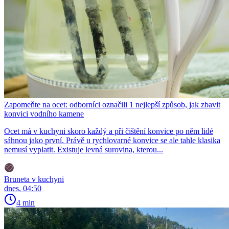
Zapomeňte na ocet: odborníci označili 1 nejlepší způsob, jak zbavit
konvici vodního kamene
Ocet má v kuchyni skoro každý a při čištění konvice po něm lidé
sáhnou jako první. Právě u rychlovarné konvice se ale tahle klasika
nemusí vyplatit. Existuje levná surovina, kterou...
Bruneta v kuchyni
dnes, 04:50
4 min