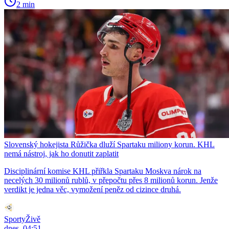
2 min
Slovenský hokejista Růžička dluží Spartaku miliony korun. KHL
nemá nástroj, jak ho donutit zaplatit
Disciplinární komise KHL přiřkla Spartaku Moskva nárok na
necelých 30 milionů rublů, v přepočtu přes 8 milionů korun. Jenže
verdikt je jedna věc, vymožení peněz od cizince druhá.
SportyŽivě
dnes, 04:51