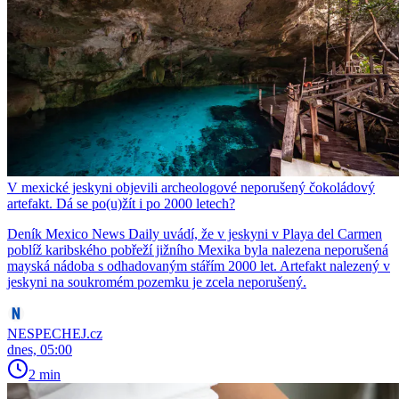
V mexické jeskyni objevili archeologové neporušený čokoládový
artefakt. Dá se po(u)žít i po 2000 letech?
Deník Mexico News Daily uvádí, že v jeskyni v Playa del Carmen
poblíž karibského pobřeží jižního Mexika byla nalezena neporušená
mayská nádoba s odhadovaným stářím 2000 let. Artefakt nalezený v
jeskyni na soukromém pozemku je zcela neporušený.
NESPECHEJ.cz
dnes, 05:00
2 min