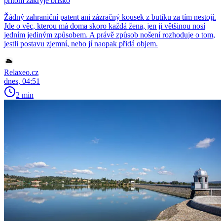
přitom zakryje bříško
Žádný zahraniční patent ani zázračný kousek z butiku za tím nestojí.
Jde o věc, kterou má doma skoro každá žena, jen ji většinou nosí
jedním jediným způsobem. A právě způsob nošení rozhoduje o tom,
jestli postavu zjemní, nebo jí naopak přidá objem.
Relaxeo.cz
dnes, 04:51
2 min