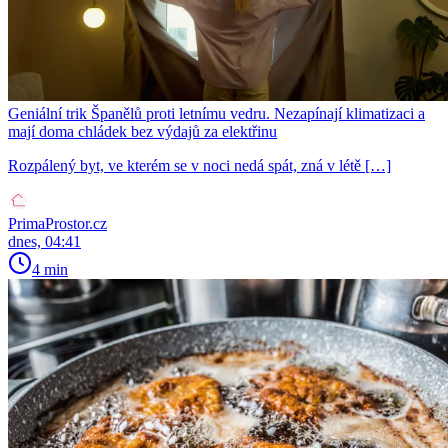
Geniální trik Španělů proti letnímu vedru. Nezapínají klimatizaci a
mají doma chládek bez výdajů za elektřinu
Rozpálený byt, ve kterém se v noci nedá spát, zná v létě […]
PrimaProstor.cz
dnes, 04:41
4 min