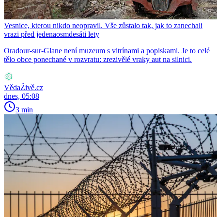
Vesnice, kterou nikdo neopravil. Vše zůstalo tak, jak to zanechali
vrazi před jedenaosmdesáti lety
Oradour-sur-Glane není muzeum s vitrínami a popiskami. Je to celé
tělo obce ponechané v rozvratu: zrezivělé vraky aut na silnici.
VědaŽivě.cz
dnes, 05:08
3 min