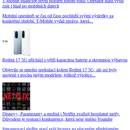
T-Mobile bilancuje první pololetí tohoto roku: Operátor hlásí vyšší
zisk i hlad po mobilních datech
Mobilní operátoři se čas od času pochlubí svými výsledky za
konkrétní období. T-Mobile vydal zprávu, která...
Redmi 17 5G přichází s větší kapacitou baterie a skromnou výbavou
Objevilo se mnoho spekulací kolem Redmi 17 5G, ale asi byly
spojené s trochu jiným modelem, jelikož výrobce...
Disney+, Paramount+ a možná i Netflix zvažují bezplatné tarify.
Důvodem je rostoucí konkurence, která nese jméno Youtube
Streamovací služby staví svůj byznys na placeném předplatném.