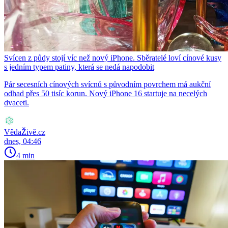
Svícen z půdy stojí víc než nový iPhone. Sběratelé loví cínové kusy
s jedním typem patiny, která se nedá napodobit
Pár secesních cínových svícnů s původním povrchem má aukční
odhad přes 50 tisíc korun. Nový iPhone 16 startuje na necelých
dvaceti.
VědaŽivě.cz
dnes, 04:46
4 min