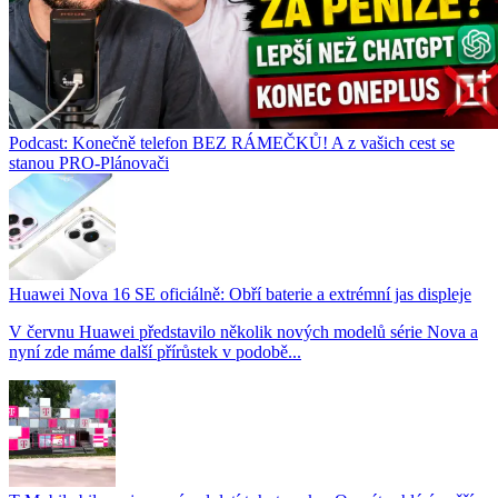
Podcast: Konečně telefon BEZ RÁMEČKŮ! A z vašich cest se
stanou PRO-Plánovači
Huawei Nova 16 SE oficiálně: Obří baterie a extrémní jas displeje
V červnu Huawei představilo několik nových modelů série Nova a
nyní zde máme další přírůstek v podobě...