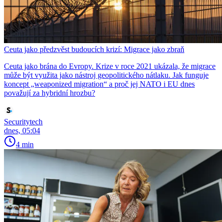
Ceuta jako předzvěst budoucích krizí: Migrace jako zbraň
Ceuta jako brána do Evropy. Krize v roce 2021 ukázala, že migrace
může být využita jako nástroj geopolitického nátlaku. Jak funguje
koncept „weaponized migration“ a proč jej NATO i EU dnes
považují za hybridní hrozbu?
Securitytech
dnes, 05:04
4 min