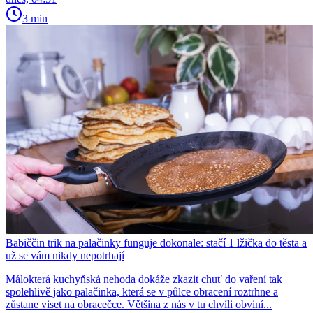
3 min
Babiččin trik na palačinky funguje dokonale: stačí 1 lžička do těsta a
už se vám nikdy nepotrhají
Málokterá kuchyňská nehoda dokáže zkazit chuť do vaření tak
spolehlivě jako palačinka, která se v půlce obracení roztrhne a
zůstane viset na obracečce. Většina z nás v tu chvíli obviní...