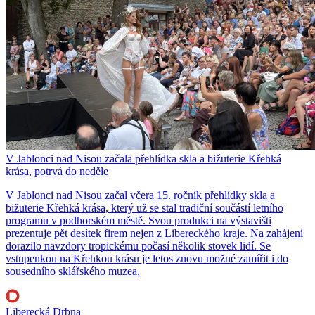
V Jablonci nad Nisou začala přehlídka skla a bižuterie Křehká
krása, potrvá do neděle
V Jablonci nad Nisou začal včera 15. ročník přehlídky skla a
bižuterie Křehká krása, který už se stal tradiční součástí letního
programu v podhorském městě. Svou produkci na výstavišti
prezentuje pět desítek firem nejen z Libereckého kraje. Na zahájení
dorazilo navzdory tropickému počasí několik stovek lidí. Se
vstupenkou na Křehkou krásu je letos znovu možné zamířit i do
sousedního sklářského muzea.
Liberecká Drbna