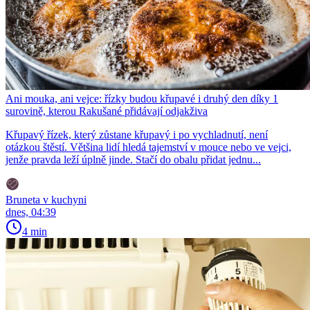
Ani mouka, ani vejce: řízky budou křupavé i druhý den díky 1
surovině, kterou Rakušané přidávají odjakživa
Křupavý řízek, který zůstane křupavý i po vychladnutí, není
otázkou štěstí. Většina lidí hledá tajemství v mouce nebo ve vejci,
jenže pravda leží úplně jinde. Stačí do obalu přidat jednu...
Bruneta v kuchyni
dnes, 04:39
4 min