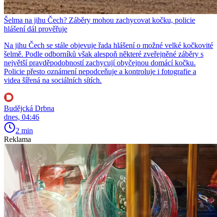
Šelma na jihu Čech? Záběry mohou zachycovat kočku, policie
hlášení dál prověřuje
Na jihu Čech se stále objevuje řada hlášení o možné velké kočkovité
šelmě. Podle odborníků však alespoň některé zveřejněné záběry s
největší pravděpodobností zachycují obyčejnou domácí kočku.
Policie přesto oznámení nepodceňuje a kontroluje i fotografie a
videa šířená na sociálních sítích.
Budějcká Drbna
dnes, 04:46
2 min
Reklama