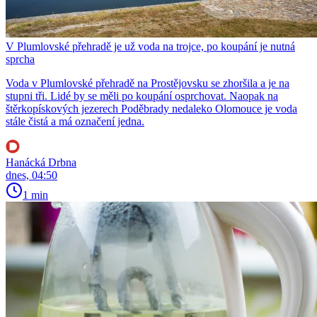
V Plumlovské přehradě je už voda na trojce, po koupání je nutná
sprcha
Voda v Plumlovské přehradě na Prostějovsku se zhoršila a je na
stupni tři. Lidé by se měli po koupání osprchovat. Naopak na
štěrkopískových jezerech Poděbrady nedaleko Olomouce je voda
stále čistá a má označení jedna.
Hanácká Drbna
dnes, 04:50
1 min