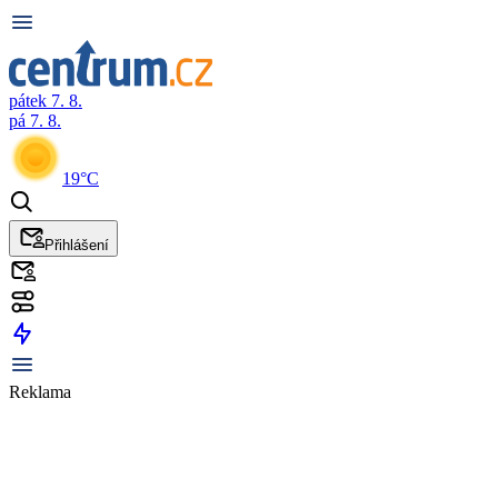
pátek 7. 8.
pá 7. 8.
19°C
Přihlášení
Reklama