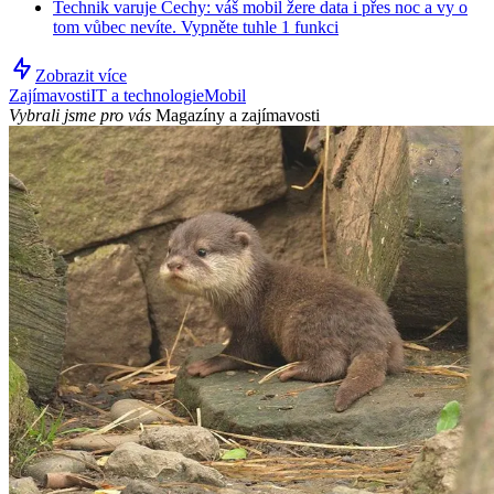
Technik varuje Čechy: váš mobil žere data i přes noc a vy o
tom vůbec nevíte. Vypněte tuhle 1 funkci
Zobrazit více
Zajímavosti
IT a technologie
Mobil
Vybrali jsme pro vás
Magazíny a zajímavosti