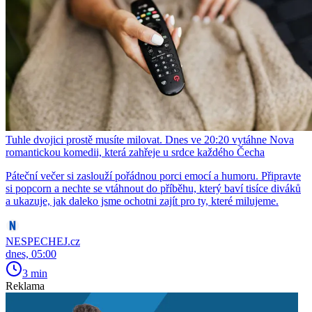
Tuhle dvojici prostě musíte milovat. Dnes ve 20:20 vytáhne Nova
romantickou komedii, která zahřeje u srdce každého Čecha
Páteční večer si zaslouží pořádnou porci emocí a humoru. Připravte
si popcorn a nechte se vtáhnout do příběhu, který baví tisíce diváků
a ukazuje, jak daleko jsme ochotni zajít pro ty, které milujeme.
NESPECHEJ.cz
dnes, 05:00
3 min
Reklama