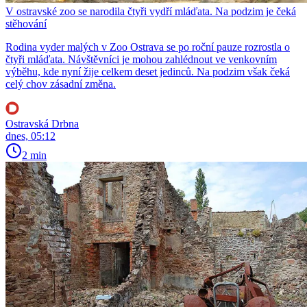
V ostravské zoo se narodila čtyři vydří mláďata. Na podzim je čeká
stěhování
Rodina vyder malých v Zoo Ostrava se po roční pauze rozrostla o
čtyři mláďata. Návštěvníci je mohou zahlédnout ve venkovním
výběhu, kde nyní žije celkem deset jedinců. Na podzim však čeká
celý chov zásadní změna.
Ostravská Drbna
dnes, 05:12
2 min