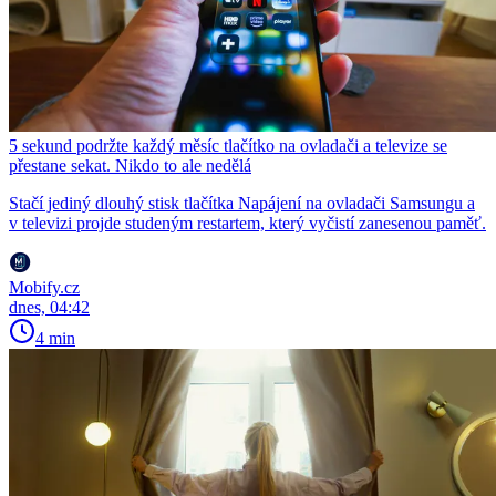
5 sekund podržte každý měsíc tlačítko na ovladači a televize se
přestane sekat. Nikdo to ale nedělá
Stačí jediný dlouhý stisk tlačítka Napájení na ovladači Samsungu a
v televizi projde studeným restartem, který vyčistí zanesenou paměť.
Mobify.cz
dnes, 04:42
4 min