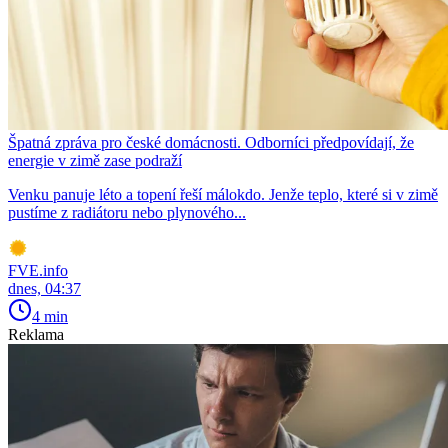
Špatná zpráva pro české domácnosti. Odborníci předpovídají, že
energie v zimě zase podraží
Venku panuje léto a topení řeší málokdo. Jenže teplo, které si v zimě
pustíme z radiátoru nebo plynového...
FVE.info
dnes, 04:37
4 min
Reklama