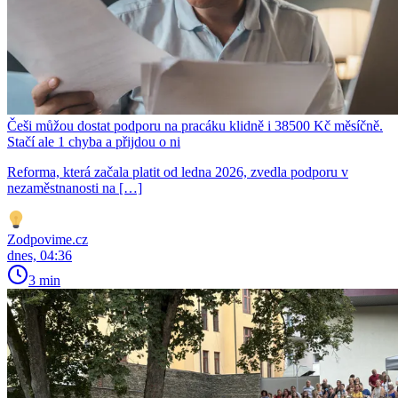
Češi můžou dostat podporu na pracáku klidně i 38500 Kč měsíčně.
Stačí ale 1 chyba a přijdou o ni
Reforma, která začala platit od ledna 2026, zvedla podporu v
nezaměstnanosti na […]
Zodpovime.cz
dnes, 04:36
3 min