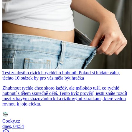
Test znalostí o rizicích rychlého hubnutí: Pokud si hlídáte váhu,
těchto 10 otázek by pro vás měla být hračka
Zhubnout rychle chce skoro každý, ale málokdo tuší, co rychlé
hubnutí s tělem skutečně dělá. Tento kvíz prověří, jestli znáte rozdíl
mezi zdravým shazováním kil a rizikovými zkratkami, které vedou
rovnou k jojo efektu.
Cooky.cz
dnes, 04:54