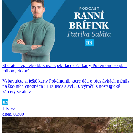
Sběratelství, nebo bláznivá spekulace? Za karty Pokémonů se platí
miliony dolarů
Vybavujete si ještě karty Pokémonů, které děti o přestávkách měnily
na školních chodbách? Hra letos slaví 30. výročí, z nostalgické
zábavy se ale v...
HN.cz
dnes, 05:00