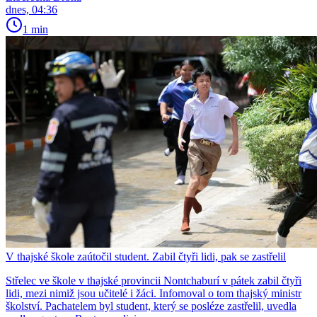
dnes, 04:36
1 min
V thajské škole zaútočil student. Zabil čtyři lidi, pak se zastřelil
Střelec ve škole v thajské provincii Nontchaburí v pátek zabil čtyři
lidi, mezi nimiž jsou učitelé i žáci. Infomoval o tom thajský ministr
školství. Pachatelem byl student, který se posléze zastřelil, uvedla