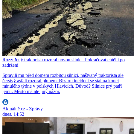
Rozzuřený traktorista rozoral novou silnici. Pokračovat chtěl i po
zadržení
Spravili mu před domem rozbitou silnici, naštvaný traktorista ale
čerstvý asfalt rozoral pluhem. Bizarní incident se stal na konci
minulého týdne v polských Hlavicích. Důvod? Silnice prý patří
jemu. Město má ale jiný názor.
Aktuálně.cz - Zprávy
dnes, 14:52