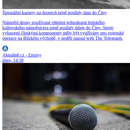
Špionážní kamery na dronech tajně posílaly data do Číny
Námořní drony používané elitními jednotkami britského
královského námořnictva tajně posílaly údaje do Číny. Stroje
vybavené čínskými komponenty měly být využívány pro vojenské
operace na Blízkém východě, v neděli napsal web The Telegraph.
Aktuálně.cz - Zprávy
dnes, 14:58