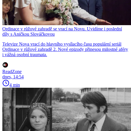
Ordinace v růžové zahradě se vrací na Novu. Uvidíme i poslední
díly s Aničkou Slováčkovou
Televize Nova vrací do hlavního vysílacího času populární seriál
Ordinace v růžové zahradě 2. Nové epizody přinesou milostné aféry
i vážná osobní traumata.
ReadZone
dnes, 14:54
4 min