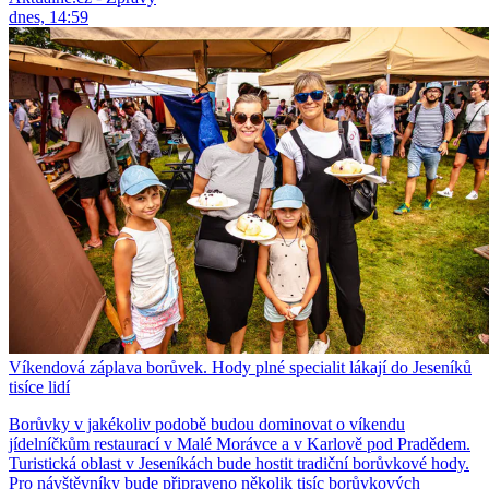
dnes, 14:59
Víkendová záplava borůvek. Hody plné specialit lákají do Jeseníků
tisíce lidí
Borůvky v jakékoliv podobě budou dominovat o víkendu
jídelníčkům restaurací v Malé Morávce a v Karlově pod Pradědem.
Turistická oblast v Jeseníkách bude hostit tradiční borůvkové hody.
Pro návštěvníky bude připraveno několik tisíc borůvkových