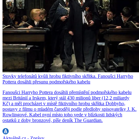
Stovky telefonátů kvůli hrobu fiktivního skřítka. Fanoušci Harryho
Pottera dosáhli přesunu podmořského kabelu
Fanoušci Harryho Pottera dosáhli přemístění podmořského kabelu
mezi Británií a Irskem, který stál 430 milionů liber (12,2 miliardy
Kč) a měl procházet v místě fiktivního hrobu skřítka Dobbyho,
postavy z filmu o mladém čaroději podle předlohy spisovatelky J. K.
Rowlingové. Kabel nyní místo toho vede v blízkosti lidských
ostatků z doby bronzové, píše deník The Guardian.
Aktuálně.cz - Zprávy