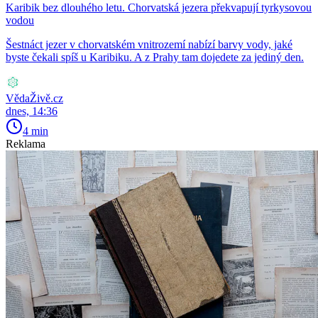
Karibik bez dlouhého letu. Chorvatská jezera překvapují tyrkysovou
vodou
Šestnáct jezer v chorvatském vnitrozemí nabízí barvy vody, jaké
byste čekali spíš u Karibiku. A z Prahy tam dojedete za jediný den.
VědaŽivě.cz
dnes, 14:36
4 min
Reklama