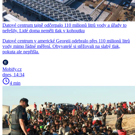
Datové centrum tajně odčerpalo 110 milionů litrů vody a úřady to
neřešily. Lidé doma neměli tlak v kohoutku
Datové centrum v americké Georgii odebralo přes 110 milionů litrů
vody mimo řádné měření. Obyvatelé si stěžovali na slabý tlak,
pokuta ale nepřišla.
Mobify.cz
dnes, 14:34
4 min