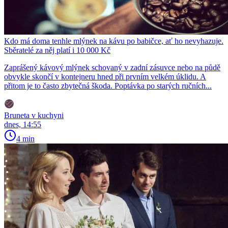
Kdo má doma tenhle mlýnek na kávu po babičce, ať ho nevyhazuje.
Sběratelé za něj platí i 10 000 Kč
Zaprášený kávový mlýnek schovaný v zadní zásuvce nebo na půdě
obvykle skončí v kontejneru hned při prvním velkém úklidu. A
přitom je to často zbytečná škoda. Poptávka po starých ručních...
Bruneta v kuchyni
dnes, 14:55
4 min