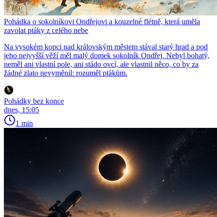
Pohádka o sokolníkovi Ondřejovi a kouzelné flétně, která uměla
zavolat ptáky z celého nebe
Na vysokém kopci nad královským městem stával starý hrad a pod
jeho nejvyšší věží měl malý domek sokolník Ondřej. Nebyl bohatý,
neměl ani vlastní pole, ani stádo ovcí, ale vlastnil něco, co by za
žádné zlato nevyměnil: rozuměl ptákům.
Pohádky bez konce
dnes, 15:05
1 min