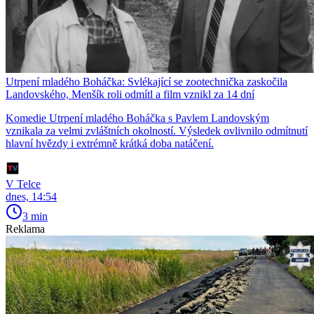
Utrpení mladého Boháčka: Svlékající se zootechnička zaskočila
Landovského, Menšík roli odmítl a film vznikl za 14 dní
Komedie Utrpení mladého Boháčka s Pavlem Landovským
vznikala za velmi zvláštních okolností. Výsledek ovlivnilo odmítnutí
hlavní hvězdy i extrémně krátká doba natáčení.
V Telce
dnes, 14:54
3 min
Reklama