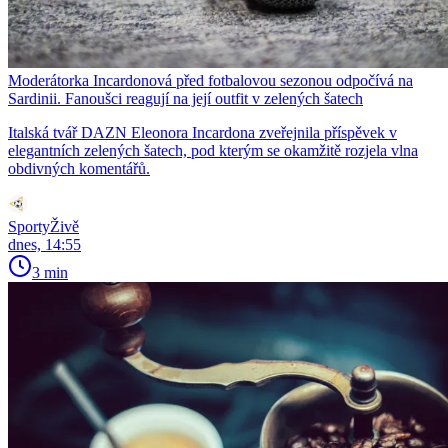
Moderátorka Incardonová před fotbalovou sezonou odpočívá na
Sardinii. Fanoušci reagují na její outfit v zelených šatech
Italská tvář DAZN Eleonora Incardona zveřejnila příspěvek v
elegantních zelených šatech, pod kterým se okamžitě rozjela vlna
obdivných komentářů.
SportyŽivě
dnes, 14:55
3 min