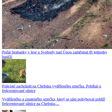
Požár hrabanky v lese u Svobody nad Úpou zaměstnal tři jednotky
hasičů
Policisté zachránili na Chebsku vyděšeného srnečka. Pobíhal u
frekventované silnice
Vyděšeného a zmateného srnečka, který se sám pohyboval poblíž
frekventované silnice na Chebsku,...