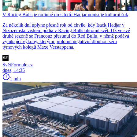
V Racing Bulls je rodinné prostředí: Hadjar popisuje kulturní šok
Za několik dní uplyne přesně rok od chvíle, kdy Isack Hadjar v
Nizozemsku ziskem pódia v Racing Bulls ohromil svět. Už ve své
druhé sezóně se Francouz přesunul do Red Bullu, v němž podává
vynikající výkony, kterými prolomil negativní dlouhou sérii
týmových kolegů Maxe Verstappena.
SvětFormule.cz
dnes, 14:35
1 min