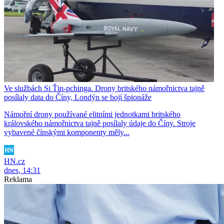
Ve službách Si Ťin-pchinga. Drony britského námořnictva tajně
posílaly data do Číny, Londýn se bojí špionáže
Námořní drony používané elitními jednotkami britského
královského námořnictva tajně posílaly údaje do Číny. Stroje
vybavené čínskými komponenty měly...
HN.cz
dnes, 14:31
Reklama