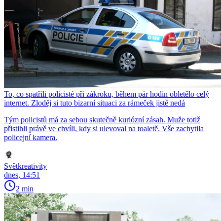
To, co spatřili policisté při zákroku, během pár hodin obletělo celý
internet. Zloděj si tuto bizarní situaci za rámeček jistě nedá
Tým policistů má za sebou skutečně kuriózní zásah. Muže totiž
přistihli právě ve chvíli, kdy si ulevoval na toaletě. Vše zachytila
policejní kamera.
Světkreativity
dnes, 14:51
2 min