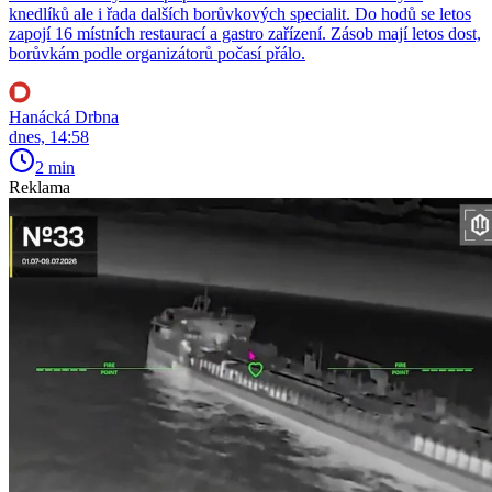
knedlíků ale i řada dalších borůvkových specialit. Do hodů se letos
zapojí 16 místních restaurací a gastro zařízení. Zásob mají letos dost,
borůvkám podle organizátorů počasí přálo.
Hanácká Drbna
dnes, 14:58
2 min
Reklama