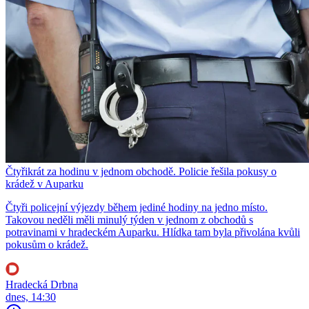
Čtyřikrát za hodinu v jednom obchodě. Policie řešila pokusy o
krádež v Auparku
Čtyři policejní výjezdy během jediné hodiny na jedno místo.
Takovou neděli měli minulý týden v jednom z obchodů s
potravinami v hradeckém Auparku. Hlídka tam byla přivolána kvůli
pokusům o krádež.
Hradecká Drbna
dnes, 14:30