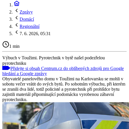
Zprávy
Domácí
Regionální
7. 6. 2026, 05:31
1 min
Výbuch v Toužimi. Pyrotechnik v bytě našel podezřelou
pyrotechniku
Přidejte si obsah Centrum.cz do oblíbených zdrojů pro Google
hledání a Google zprávy
Obyvatelé panelového domu v Toužimi na Karlovarsku se mohli v
sobotu večer vrátit do svých bytů. Po sobotním výbuchu, při kterém
se zranili dva lidé, totiž policisté a pyrotechnik při prohlídce bytu
zajistili materiál připomínající podomácku vyrobenou zábavní
pyrotechniku.