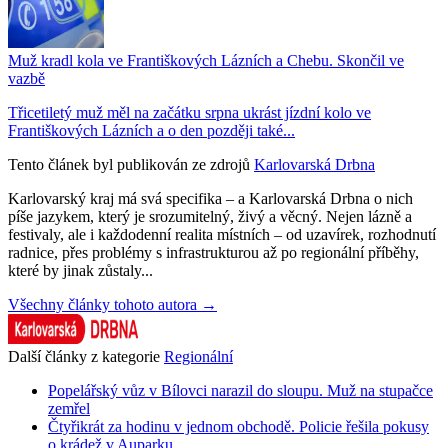
Muž kradl kola ve Františkových Lázních a Chebu. Skončil ve
vazbě
Třicetiletý muž měl na začátku srpna ukrást jízdní kolo ve
Františkových Lázních a o den později také...
Tento článek byl publikován ze zdrojů
Karlovarská Drbna
Karlovarský kraj má svá specifika – a Karlovarská Drbna o nich
píše jazykem, který je srozumitelný, živý a věcný. Nejen lázně a
festivaly, ale i každodenní realita místních – od uzavírek, rozhodnutí
radnice, přes problémy s infrastrukturou až po regionální příběhy,
které by jinak zůstaly...
Všechny články tohoto autora →
Další články z kategorie
Regionální
Popelářský vůz v Bílovci narazil do sloupu. Muž na stupačce
zemřel
Čtyřikrát za hodinu v jednom obchodě. Policie řešila pokusy
o krádež v Auparku