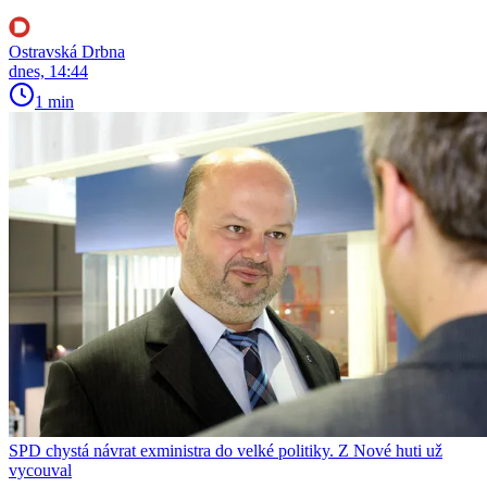
Ostravská Drbna
dnes, 14:44
1 min
SPD chystá návrat exministra do velké politiky. Z Nové huti už
vycouval