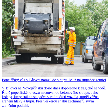
Popelářský vůz v Bílovci narazil do sloupu. Muž na stupačce zemřel
V Bílovci na Novojičínsku došlo dnes dopoledne k tragické nehodě.
Řidič popelářského vozu nacouval do betonového sloupu. Jeho
kolega, který stál na stupačce v zadní části vozidla, utrpěl vážná
zranění hlavy a trupu. Přes veškerou snahu záchranářů svým
zraněním podlehl.