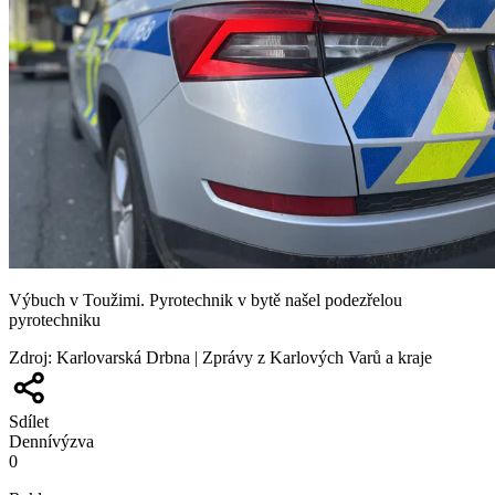
Výbuch v Toužimi. Pyrotechnik v bytě našel podezřelou
pyrotechniku
Zdroj
:
Karlovarská Drbna | Zprávy z Karlových Varů a kraje
Sdílet
Denní
výzva
0