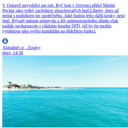
V Ostravě nevydržel ani rok. Byť loni v červenci přišel Martin
Pecina jako velký zachránce zkrachovalých hutí Liberty, dnes už
nemá s podnikem nic společného. Jaké budou jeho další kroky, není
jisté. Bývalý ministr průmyslu a šéf antimonopolního úřadu však
nadále spolupracuje s vládním hnutím SPD, jež by ho mohlo
vytáhnout jako svého kandidáta na důležitou funkci.
Aktuálně.cz - Zprávy
dnes, 14:38