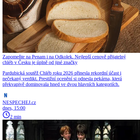
Zapomeňte na Penam i na Odkolek. Nejlepší cenově přijatelný
chléb v Česku je úplně od jiné značky
Pardubická soutěž Chléb roku 2026 přinesla rekordní účast i
nečekaný verdikt. Prestižní ocenění si odnesla pekárna, která
překvapivě dominovala hned ve dvou hlavních kategoriích.
NESPECHEJ.cz
dnes, 15:00
2 min