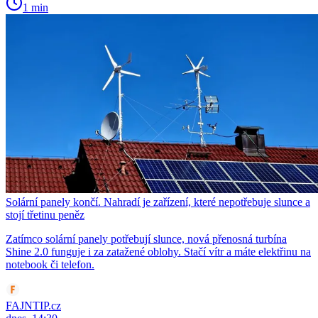
1 min
Solární panely končí. Nahradí je zařízení, které nepotřebuje slunce a
stojí třetinu peněz
Zatímco solární panely potřebují slunce, nová přenosná turbína
Shine 2.0 funguje i za zatažené oblohy. Stačí vítr a máte elektřinu na
notebook či telefon.
FAJNTIP.cz