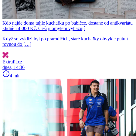
Kdo najde doma tuhle kuchařku po babičce, dostane od antikvariátu
klidně i 4 000 Kč. Češi ji omylem vyhazují
Když se vyklízí byt po prarodičích, staré kuchařky obvykle putují
rovnou do […]
Extrafit.cz
dnes, 14:36
4 min