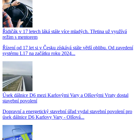
Řidičák v 17 letech láká stále více mladých. Třetina už využívá
režim s mentorem
Řízení od 17 let si v Česku získává stále větší oblibu. Od zavedení
systému L17 na začátku roku 2024...
Úsek dálnice D6 mezi Karlovými Vary a Olšovými Vraty dostal
stavební povolení
Dopravní a energetický stavební úřad vydal stavební povolení pro
úsek dálnice D6 Karlovy Vary - Olšová...