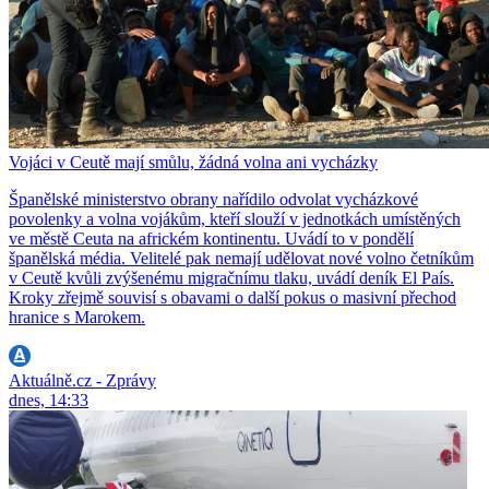
Vojáci v Ceutě mají smůlu, žádná volna ani vycházky
Španělské ministerstvo obrany nařídilo odvolat vycházkové
povolenky a volna vojákům, kteří slouží v jednotkách umístěných
ve městě Ceuta na africkém kontinentu. Uvádí to v pondělí
španělská média. Velitelé pak nemají udělovat nové volno četníkům
v Ceutě kvůli zvýšenému migračnímu tlaku, uvádí deník El País.
Kroky zřejmě souvisí s obavami o další pokus o masivní přechod
hranice s Marokem.
Aktuálně.cz - Zprávy
dnes, 14:33