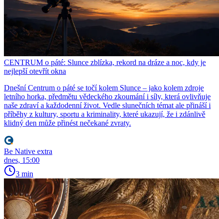
CENTRUM o páté: Slunce zblízka, rekord na dráze a noc, kdy je
nejlepší otevřít okna
Dnešní Centrum o páté se točí kolem Slunce – jako kolem zdroje
letního horka, předmětu vědeckého zkoumání i síly, která ovlivňuje
naše zdraví a každodenní život. Vedle slunečních témat ale přináší i
příběhy z kultury, sportu a kriminality, které ukazují, že i zdánlivě
klidný den může přinést nečekané zvraty.
Be Native extra
dnes, 15:00
3 min