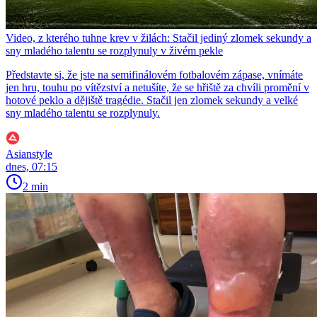
Video, z kterého tuhne krev v žilách: Stačil jediný zlomek sekundy a
sny mladého talentu se rozplynuly v živém pekle
Představte si, že jste na semifinálovém fotbalovém zápase, vnímáte
jen hru, touhu po vítězství a netušíte, že se hřiště za chvíli promění v
hotové peklo a dějiště tragédie. Stačil jen zlomek sekundy a velké
sny mladého talentu se rozplynuly.
Asianstyle
dnes, 07:15
2 min