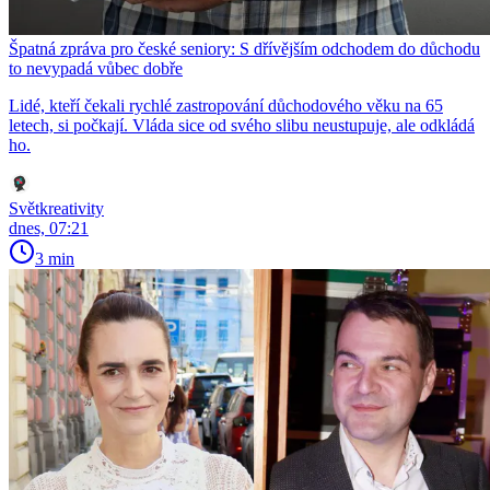
Špatná zpráva pro české seniory: S dřívějším odchodem do důchodu
to nevypadá vůbec dobře
Lidé, kteří čekali rychlé zastropování důchodového věku na 65
letech, si počkají. Vláda sice od svého slibu neustupuje, ale odkládá
ho.
Světkreativity
dnes, 07:21
3 min