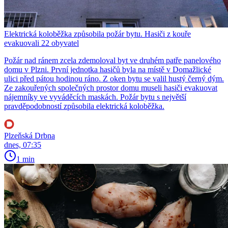
Elektrická koloběžka způsobila požár bytu. Hasiči z kouře
evakuovali 22 obyvatel
Požár nad ránem zcela zdemoloval byt ve druhém patře panelového
domu v Plzni. První jednotka hasičů byla na místě v Domažlické
ulici před pátou hodinou ráno. Z oken bytu se valil hustý černý dým.
Ze zakouřených společných prostor domu museli hasiči evakuovat
nájemníky ve vyváděcích maskách. Požár bytu s největší
pravděpodobností způsobila elektrická koloběžka.
Plzeňská Drbna
dnes, 07:35
1 min