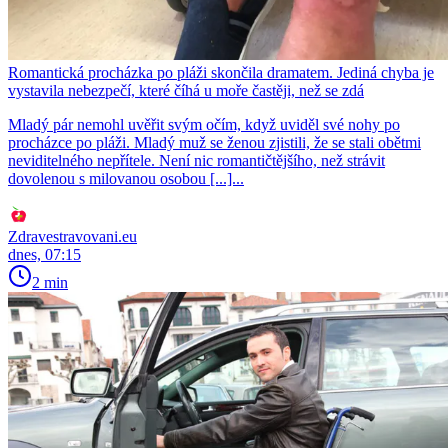
Romantická procházka po pláži skončila dramatem. Jediná chyba je
vystavila nebezpečí, které číhá u moře častěji, než se zdá
Mladý pár nemohl uvěřit svým očím, když uviděl své nohy po
procházce po pláži. Mladý muž se ženou zjistili, že se stali obětmi
neviditelného nepřítele. Není nic romantičtějšího, než strávit
dovolenou s milovanou osobou [...]...
Zdravestravovani.eu
dnes, 07:15
2 min