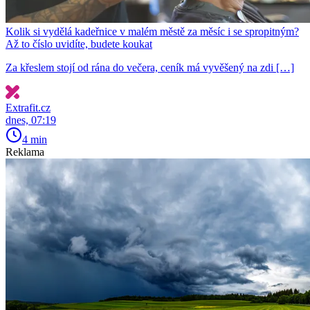
Kolik si vydělá kadeřnice v malém městě za měsíc i se spropitným?
Až to číslo uvidíte, budete koukat
Za křeslem stojí od rána do večera, ceník má vyvěšený na zdi […]
Extrafit.cz
dnes, 07:19
4 min
Reklama