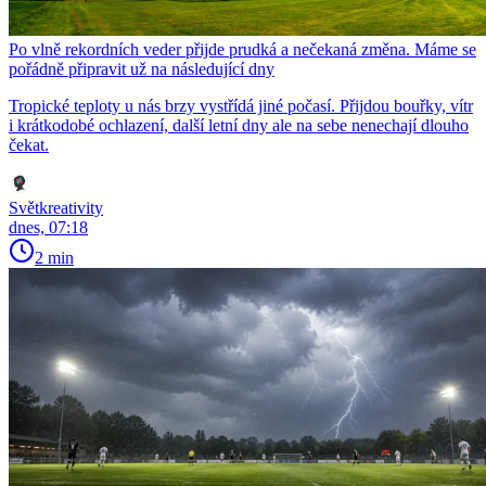
Po vlně rekordních veder přijde prudká a nečekaná změna. Máme se
pořádně připravit už na následující dny
Tropické teploty u nás brzy vystřídá jiné počasí. Přijdou bouřky, vítr
i krátkodobé ochlazení, další letní dny ale na sebe nenechají dlouho
čekat.
Světkreativity
dnes, 07:18
2 min