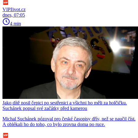
VIPživot.cz
dnes, 07:05
4 min
Jako dítě nosil čepici po sestřenici a všichni ho měli za holčičku.
Suchánek popsal své začátky před kamerou
Michal Suchánek pózoval pro české časopisy dřív, než se naučil číst.
A oblékali ho do toho, co bylo zrovna doma po ruce.