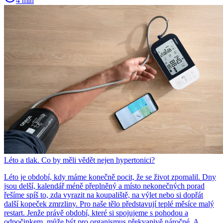
4 min
Léto a tlak. Co by měli vědět nejen hypertonici?
Léto je období, kdy máme konečně pocit, že se život zpomalil. Dny
jsou delší, kalendář méně přeplněný a místo nekonečných porad
řešíme spíš to, zda vyrazit na koupaliště, na výlet nebo si dopřát
další kopeček zmrzliny. Pro naše tělo představují teplé měsíce malý
restart. Jenže právě období, které si spojujeme s pohodou a
odpočinkem, může být pro organismus překvapivě náročné. A