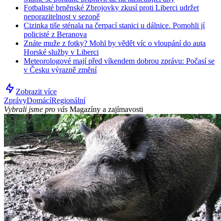
Fotbalisté brněnské Zbrojovky zkusí proti Liberci udržet
neporazitelnost v sezoně
Cizinka tiše sténala na čerpací stanici u dálnice. Pomohli jí
policisté z Beranova
Znáte muže z fotky? Mohl by vědět víc o vloupání do auta
Horské služby v Liberci
Meteorologové mají před víkendem dobrou zprávu: Počasí se
v Česku výrazně změní
Zobrazit více
Zprávy
Domácí
Regionální
Vybrali jsme pro vás
Magazíny a zajímavosti