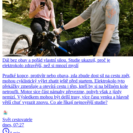
Dál bez obav a pořád vlastní silou. Studie ukazují, proč je
elektrokolo zdravější, než si mnozí myslí
Prudké kopce, protivítr nebo obava, zda zbude dost sil na cestu zpět,
mohou cyklistický výlet zhatit ještě před startem. Elektrokolo tyto
překážky zmenšuje a otevírá cestu i těm, kteří by si na běžném kole
netroufli. Motor sice část námahy převezme, pohyb však z jízdy
nemizí. Výsledkem mohou být delší trasy, více času venku a hlavně
větší chuť vyrazit znovu. Co ale říkají nejnovější studie?
Svět cestovatele
dnes, 07:27