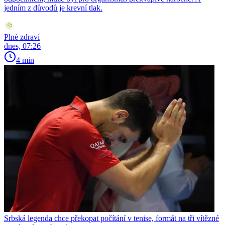
jedním z důvodů je krevní tlak.
Plné zdraví
dnes, 07:26
4 min
Srbská legenda chce překopat počítání v tenise, formát na tři vítězné