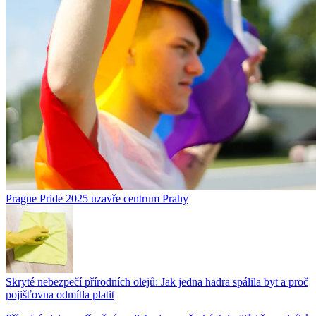
Prague Pride 2025 uzavře centrum Prahy
Skryté nebezpečí přírodních olejů: Jak jedna hadra spálila byt a proč
pojišťovna odmítla platit