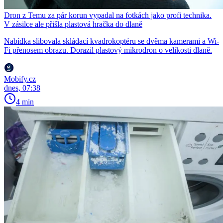
Dron z Temu za pár korun vypadal na fotkách jako profi technika.
V zásilce ale přišla plastová hračka do dlaně
Nabídka slibovala skládací kvadrokoptéru se dvěma kamerami a Wi-
Fi přenosem obrazu. Dorazil plastový mikrodron o velikosti dlaně.
Mobify.cz
dnes, 07:38
4 min