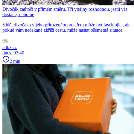
Divočák zaútočí v přímém směru. Tři vteřiny rozhodnou, jestli vás
dostane, nebo ne
Vidět divočáka v jeho přirozeném prostředí může být fascinující, ale
pokud vám nečekaně zkříží cestu, může nastat ošemetná situace.
adbz.cz
dnes, 07:40
2 min