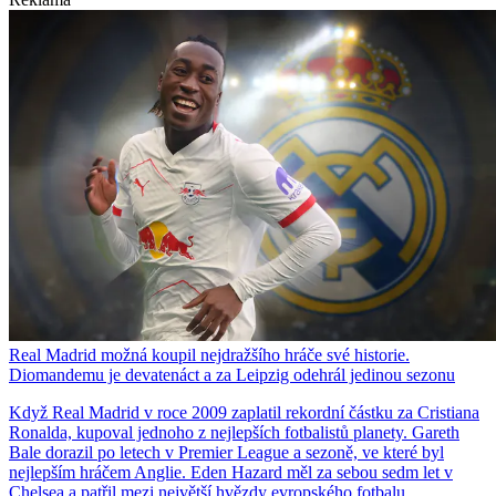
Real Madrid možná koupil nejdražšího hráče své historie.
Diomandemu je devatenáct a za Leipzig odehrál jedinou sezonu
Když Real Madrid v roce 2009 zaplatil rekordní částku za Cristiana
Ronalda, kupoval jednoho z nejlepších fotbalistů planety. Gareth
Bale dorazil po letech v Premier League a sezoně, ve které byl
nejlepším hráčem Anglie. Eden Hazard měl za sebou sedm let v
Chelsea a patřil mezi největší hvězdy evropského fotbalu.