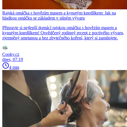
Rajská omáčka s hovězím masem a kynutým knedlíkem: Jak na
hladkou omáčku se základem v silném vývaru
Připravte si nejlepší domácí rajskou omáčku s hovězím masem a
kynutým knedlíkem! Osvědčený rodinný recept z poctivého vývaru,
zjemněný smetanou a bez zbytečného koření, který si zamilujete.
Cooky.cz
dnes, 07:19
4 min