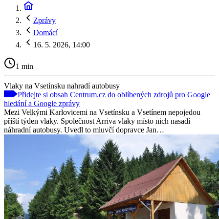
Zprávy
Domácí
16. 5. 2026, 14:00
1 min
Vlaky na Vsetínsku nahradí autobusy
Přidejte si obsah Centrum.cz do oblíbených zdrojů pro Google
hledání a Google zprávy
Mezi Velkými Karlovicemi na Vsetínsku a Vsetínem nepojedou
příští týden vlaky. Společnost Arriva vlaky místo nich nasadí
náhradní autobusy. Uvedl to mluvčí dopravce Jan…