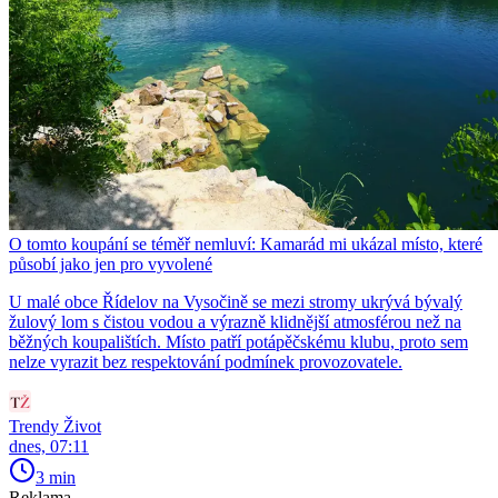
O tomto koupání se téměř nemluví: Kamarád mi ukázal místo, které
působí jako jen pro vyvolené
U malé obce Řídelov na Vysočině se mezi stromy ukrývá bývalý
žulový lom s čistou vodou a výrazně klidnější atmosférou než na
běžných koupalištích. Místo patří potápěčskému klubu, proto sem
nelze vyrazit bez respektování podmínek provozovatele.
Trendy Život
dnes, 07:11
3 min
Reklama