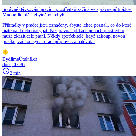
Správné dávkování pracích prostředků začíná ve správné přihrádce.
Mnoho lidí dělá zbytečnou chybu
Přihrádky v pračce jsou označeny, abyste lehce poznali, co do které
máte nalít nebo nasypat. Nesprávná aplikace pracích prostředků
může zkazit celé praní. Někdy spotřebitelé, když zakoupí novou
pračku, začnou sypat prací přípravek a nalévat...
BydlímeÚtulně.cz
dnes, 07:36
2 min