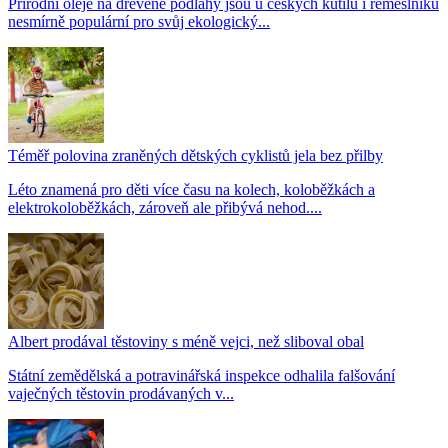
Přírodní oleje na dřevěné podlahy jsou u českých kutilů i řemeslníků
nesmírně populární pro svůj ekologický...
Téměř polovina zraněných dětských cyklistů jela bez přilby
Léto znamená pro děti více času na kolech, koloběžkách a
elektrokoloběžkách, zároveň ale přibývá nehod....
Albert prodával těstoviny s méně vejci, než sliboval obal
Státní zemědělská a potravinářská inspekce odhalila falšování
vaječných těstovin prodávaných v...