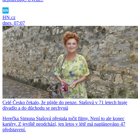
HN.cz
dnes, 07:07
Celé Česko čekalo, že půjde do penze. Stašová v 71 letech hraje
divadlo a do důchodu se nechystá
Herečka Simona Stašová přestala točit filmy. Není to ale konec
kariéry. Z jeviště neodchází, jen letos v létě má naplánováno 47
představení.