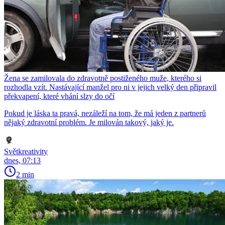
Žena se zamilovala do zdravotně postiženého muže, kterého si
rozhodla vzít. Nastávající manžel pro ni v jejich velký den připravil
překvapení, které vhání slzy do očí
Pokud je láska ta pravá, nezáleží na tom, že má jeden z partnerů
nějaký zdravotní problém. Je milován takový, jaký je.
Světkreativity
dnes, 07:13
2 min