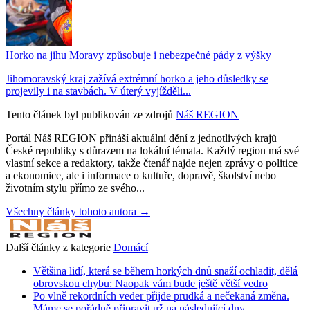
Horko na jihu Moravy způsobuje i nebezpečné pády z výšky
Jihomoravský kraj zažívá extrémní horko a jeho důsledky se
projevily i na stavbách. V úterý vyjížděli...
Tento článek byl publikován ze zdrojů
Náš REGION
Portál Náš REGION přináší aktuální dění z jednotlivých krajů
České republiky s důrazem na lokální témata. Každý region má své
vlastní sekce a redaktory, takže čtenář najde nejen zprávy o politice
a ekonomice, ale i informace o kultuře, dopravě, školství nebo
životním stylu přímo ze svého...
Všechny články tohoto autora →
Další články z kategorie
Domácí
Většina lidí, která se během horkých dnů snaží ochladit, dělá
obrovskou chybu: Naopak vám bude ještě větší vedro
Po vlně rekordních veder přijde prudká a nečekaná změna.
Máme se pořádně připravit už na následující dny