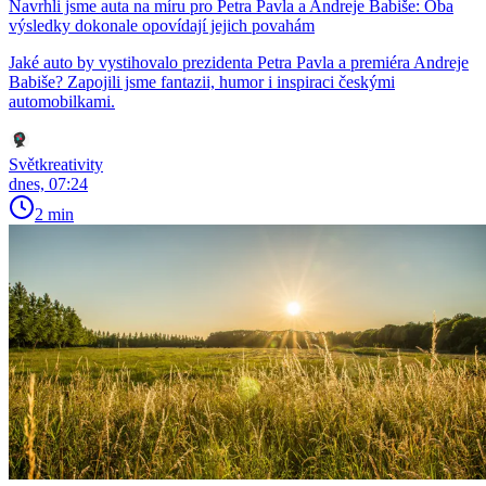
Navrhli jsme auta na míru pro Petra Pavla a Andreje Babiše: Oba
výsledky dokonale opovídají jejich povahám
Jaké auto by vystihovalo prezidenta Petra Pavla a premiéra Andreje
Babiše? Zapojili jsme fantazii, humor i inspiraci českými
automobilkami.
Světkreativity
dnes, 07:24
2 min