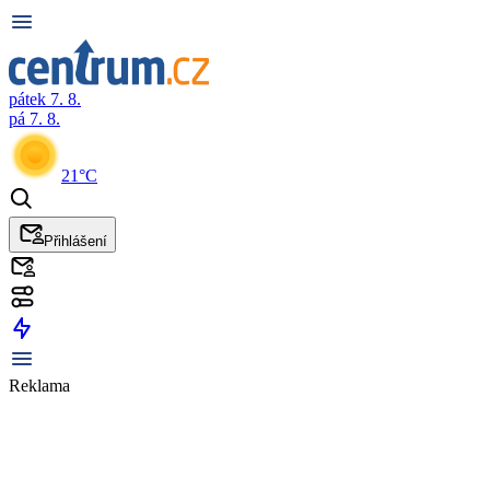
pátek 7. 8.
pá 7. 8.
21°C
Přihlášení
Reklama