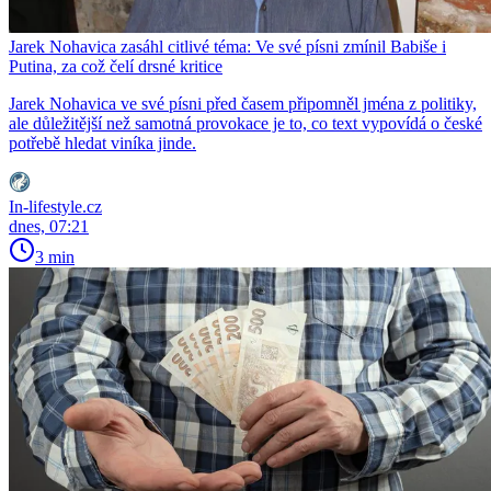
Jarek Nohavica zasáhl citlivé téma: Ve své písni zmínil Babiše i
Putina, za což čelí drsné kritice
Jarek Nohavica ve své písni před časem připomněl jména z politiky,
ale důležitější než samotná provokace je to, co text vypovídá o české
potřebě hledat viníka jinde.
In-lifestyle.cz
dnes, 07:21
3 min