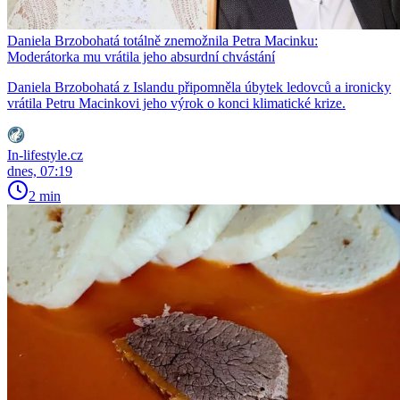
Daniela Brzobohatá totálně znemožnila Petra Macinku:
Moderátorka mu vrátila jeho absurdní chvástání
Daniela Brzobohatá z Islandu připomněla úbytek ledovců a ironicky
vrátila Petru Macinkovi jeho výrok o konci klimatické krize.
In-lifestyle.cz
dnes, 07:19
2 min