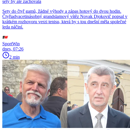
sety by ale zachovala
Sety do čtyř gamů, žádné výhody a zápas hotový do dvou hodin.
Čtyřiadvacetinásobný grandslamový vítěz Novak Djokovič popsal v
krátkém rozhovoru verzi tenisu, která by s tou dnešní měla společné
leda náčiní.
SportWin
dnes, 07:26
2 min