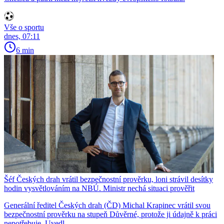
Vše o sportu
dnes, 07:11
6 min
Šéf Českých drah vrátil bezpečnostní prověrku, loni strávil desítky
hodin vysvětlováním na NBÚ. Ministr nechá situaci prověřit
Generální ředitel Českých drah (ČD) Michal Krapinec vrátil svou
bezpečnostní prověrku na stupeň Důvěrné, protože ji údajně k práci
nepotřebuje. Uvedl...