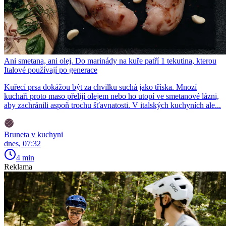
Ani smetana, ani olej. Do marinády na kuře patří 1 tekutina, kterou
Italové používají po generace
Kuřecí prsa dokážou být za chvilku suchá jako tříska. Mnozí
kuchaři proto maso přelijí olejem nebo ho utopí ve smetanové lázni,
aby zachránili aspoň trochu šťavnatosti. V italských kuchyních ale...
Bruneta v kuchyni
dnes, 07:32
4 min
Reklama