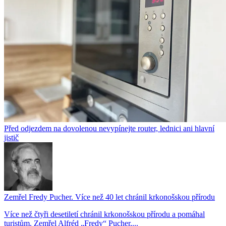
Před odjezdem na dovolenou nevypínejte router, lednici ani hlavní
jistič
Zemřel Fredy Pucher. Více než 40 let chránil krkonošskou přírodu
Více než čtyři desetiletí chránil krkonošskou přírodu a pomáhal
turistům. Zemřel Alfréd „Fredy“ Pucher,...