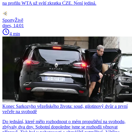
na profilu WTA už svítí zkratka CZE. Není jediná.
SportyŽivě
dnes, 14:01
4 min
Konec Sarkozyho vězeňského života: soud, gilotinový dvůr a první
večeře na svobodě
Do jednání, které mělo rozhodnout o mém propuštění na svobodu,
zbývaly dva dny. Sobotní dopoledne jsme se rozhodli věnovat