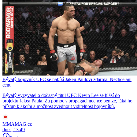
Bývalý bojovník UFC se nabízí Jakeu Paulovi zdarma. Nechce ani
cent
Bývalý vyzyvatel o dočasný titul UFC Kevin Lee se hlásí do
projektu Jakea Paula. Za pomoc s propagací nechce peníze, láká ho
přístup k akcím a možnost zvednout viditelnost bojovníků.
MMAMAG.cz
dnes, 13:49