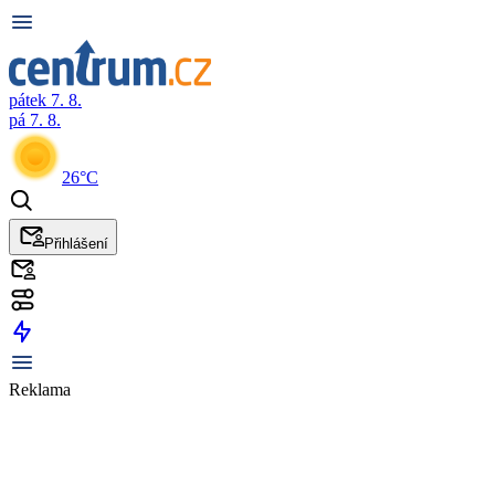
pátek 7. 8.
pá 7. 8.
26°C
Přihlášení
Reklama