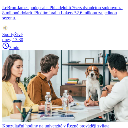
LeBron James podepsal s Philadelphií 76ers dvouletou smlouvu za
8 milionů dolarů. Předtím bral u Lakers 52,6 milionu za jedinou
sezonu.
SportyŽivě
dnes, 13:30
3 min
Konzultační hodiny na univerzitě v Řezně provádějí zvířata.