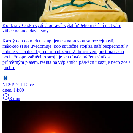
Kolik si v Česku vydělá opravář výtahů? Jeho měsíšní plat vám
vůbec nebude dávat smysl
Každý den do nich nastupujeme s naprostou samozřejmostí,
málokdo si ale uvědomuje, kdo skutečně stojí za naší bezpečností v
kabině visící desítky metrů nad zemí. Zatímco veřejnost má často
pocit, že opravář těchto strojů je jen obyčejný řemeslník s
průměrným platem, realita na výplatních páskách ukazuje něco zcela
jiného.
NESPECHEJ.cz
dnes, 14:00
3 min