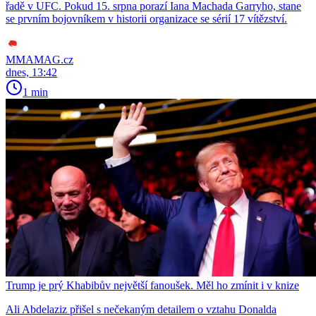
řadě v UFC. Pokud 15. srpna porazí Iana Machada Garryho, stane
se prvním bojovníkem v historii organizace se sérií 17 vítězství.
MMAMAG.cz
dnes, 13:42
1 min
Trump je prý Khabibův největší fanoušek. Měl ho zmínit i v knize
Ali Abdelaziz přišel s nečekaným detailem o vztahu Donalda