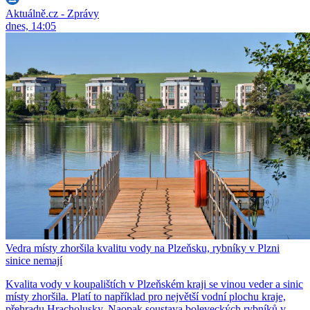
Aktuálně.cz - Zprávy
dnes, 14:05
Vedra místy zhoršila kvalitu vody na Plzeňsku, rybníky v Plzni
sinice nemají
Kvalita vody v koupalištích v Plzeňském kraji se vinou veder a sinic
místy zhoršila. Platí to například pro největší vodní plochu kraje,
přehradu Hracholusky. Naopak soustava boleveckých rybníků v