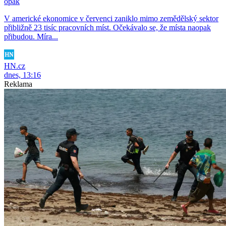
opak
V americké ekonomice v červenci zaniklo mimo zemědělský sektor
přibližně 23 tisíc pracovních míst. Očekávalo se, že místa naopak
přibudou. Míra...
HN.cz
dnes, 13:16
Reklama