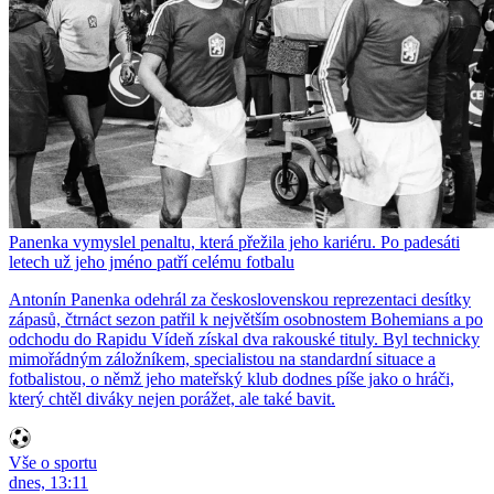
Panenka vymyslel penaltu, která přežila jeho kariéru. Po padesáti
letech už jeho jméno patří celému fotbalu
Antonín Panenka odehrál za československou reprezentaci desítky
zápasů, čtrnáct sezon patřil k největším osobnostem Bohemians a po
odchodu do Rapidu Vídeň získal dva rakouské tituly. Byl technicky
mimořádným záložníkem, specialistou na standardní situace a
fotbalistou, o němž jeho mateřský klub dodnes píše jako o hráči,
který chtěl diváky nejen porážet, ale také bavit.
Vše o sportu
dnes, 13:11