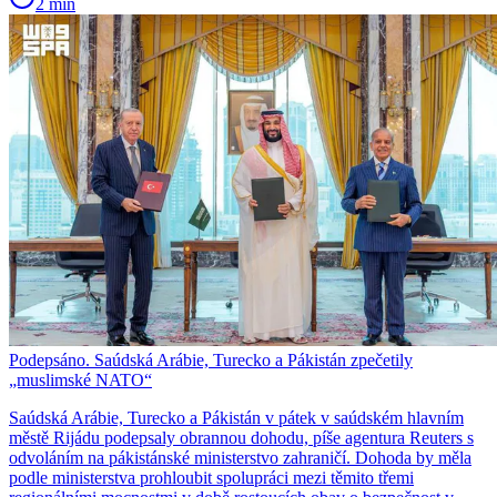
2 min
Podepsáno. Saúdská Arábie, Turecko a Pákistán zpečetily
„muslimské NATO“
Saúdská Arábie, Turecko a Pákistán v pátek v saúdském hlavním
městě Rijádu podepsaly obrannou dohodu, píše agentura Reuters s
odvoláním na pákistánské ministerstvo zahraničí. Dohoda by měla
podle ministerstva prohloubit spolupráci mezi těmito třemi