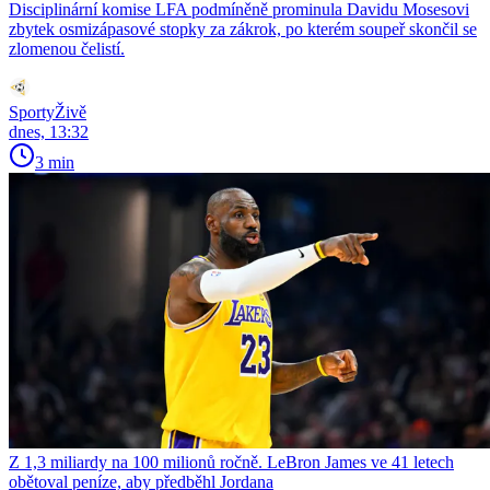
Disciplinární komise LFA podmíněně prominula Davidu Mosesovi
zbytek osmizápasové stopky za zákrok, po kterém soupeř skončil se
zlomenou čelistí.
SportyŽivě
dnes, 13:32
3 min
Z 1,3 miliardy na 100 milionů ročně. LeBron James ve 41 letech
obětoval peníze, aby předběhl Jordana