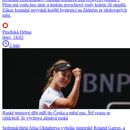
Plzni má vodu bez sinic a teplotu povrchové vody kolem 26 stupňů.
Zákaz koupání nevydali krajští hygienici na žádném ze sledovaných
míst.
Plzeňská Drbna
dnes, 14:02
2 min
Ruské tenisové děti míří do Česka a mění pas. Šéf svazu se
chlácholí, že výchova zůstává ruská
Sedmnáctiletá Alisa Oktiabreva vyhrála juniorské Roland Garros, a