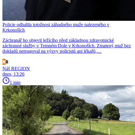
Policie odhalila totožnost záhadného muže nalezeného v
Krkonoších
Záchranář ho objevil ležícího před základnou zdravotnické
záchranné služby v Temném Dole v Krkonoších. Zmatený muž bez
dokladů nereagoval na výzvy policistů ani lékařů,…
Náš REGION
dnes, 13:26
1 min