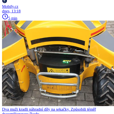
Mobify.cz
dnes, 13:18
5 min
Dva muži kradli náhradní díly na sekačky. Způsobili téměř
dvoumilionovou škodu