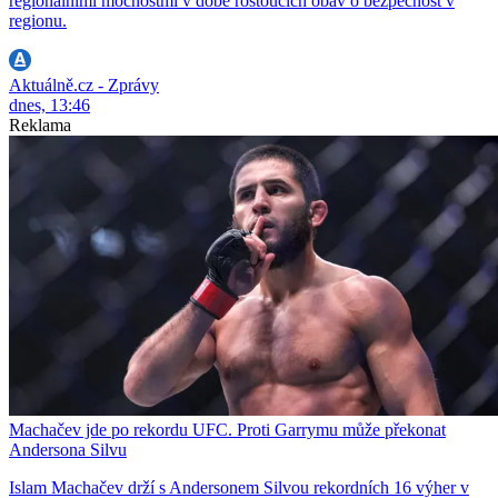
regionálními mocnostmi v době rostoucích obav o bezpečnost v
regionu.
Aktuálně.cz - Zprávy
dnes, 13:46
Reklama
Machačev jde po rekordu UFC. Proti Garrymu může překonat
Andersona Silvu
Islam Machačev drží s Andersonem Silvou rekordních 16 výher v