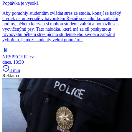
Poptávka je vysoká
Aby pomohly studentům zvládat stres ze studia, konají se každý
čtvrtek na univerzitě v bavorském Řezně speciální konzultační
hodiny, během kterých si mohou studenti zahrát a pomazlit se s
vycvičenými psy. Tato nabídka, která má za cíl poskytnout
rovnováhu během stresujícího studentského života a zabránit
vyhoření, je mezi studenty velmi populární.
NESPECHEJ.cz
dnes, 13:30
3 min
Reklama