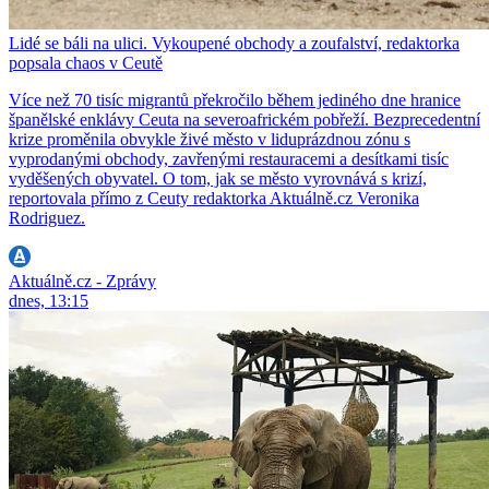
Lidé se báli na ulici. Vykoupené obchody a zoufalství, redaktorka
popsala chaos v Ceutě
Více než 70 tisíc migrantů překročilo během jediného dne hranice
španělské enklávy Ceuta na severoafrickém pobřeží. Bezprecedentní
krize proměnila obvykle živé město v liduprázdnou zónu s
vyprodanými obchody, zavřenými restauracemi a desítkami tisíc
vyděšených obyvatel. O tom, jak se město vyrovnává s krizí,
reportovala přímo z Ceuty redaktorka Aktuálně.cz Veronika
Rodriguez.
Aktuálně.cz - Zprávy
dnes, 13:15