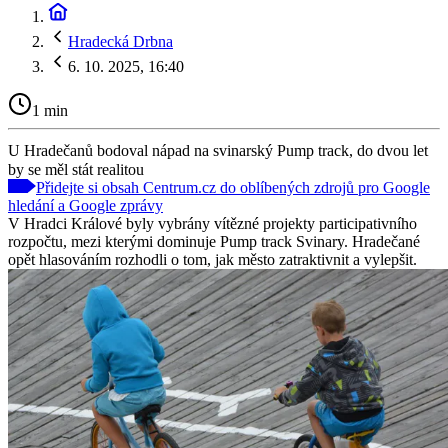
Hradecká Drbna
6. 10. 2025, 16:40
1 min
U Hradečanů bodoval nápad na svinarský Pump track, do dvou let
by se měl stát realitou
Přidejte si obsah Centrum.cz do oblíbených zdrojů pro Google
hledání a Google zprávy
V Hradci Králové byly vybrány vítězné projekty participativního
rozpočtu, mezi kterými dominuje Pump track Svinary. Hradečané
opět hlasováním rozhodli o tom, jak město zatraktivnit a vylepšit.