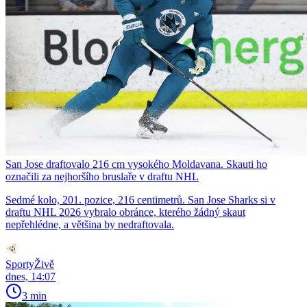
San Jose draftovalo 216 cm vysokého Moldavana. Skauti ho
označili za nejhoršího bruslaře v draftu NHL
Sedmé kolo, 201. pozice, 216 centimetrů. San Jose Sharks si v
draftu NHL 2026 vybralo obránce, kterého žádný skaut
nepřehlédne, a většina by nedraftovala.
SportyŽivě
dnes, 14:07
3 min