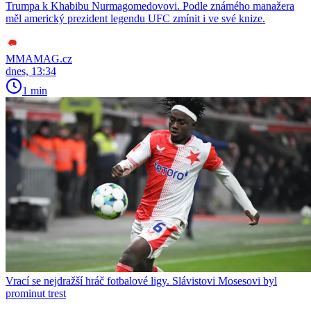
Trumpa k Khabibu Nurmagomedovovi. Podle známého manažera
měl americký prezident legendu UFC zmínit i ve své knize.
MMAMAG.cz
dnes, 13:34
1 min
Vrací se nejdražší hráč fotbalové ligy. Slávistovi Mosesovi byl
prominut trest