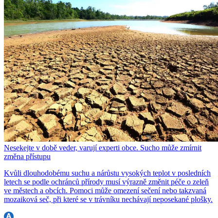
Nesekejte v době veder, varují experti obce. Sucho může zmírnit
změna přístupu
Kvůli dlouhodobému suchu a nárůstu vysokých teplot v posledních
letech se podle ochránců přírody musí výrazně změnit péče o zeleň
ve městech a obcích. Pomoci může omezení sečení nebo takzvaná
mozaiková seč, při které se v trávníku nechávají neposekané plošky.