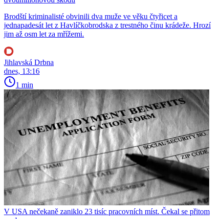
Brodští kriminalisté obvinili dva muže ve věku čtyřicet a
jednapadesát let z Havlíčkobrodska z trestného činu krádeže. Hrozí
jim až osm let za mřížemi.
Jihlavská Drbna
dnes, 13:16
1 min
V USA nečekaně zaniklo 23 tisíc pracovních míst. Čekal se přitom