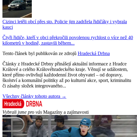
Cizinci letěli obcí přes sto. Policie jim zadržela řidičáky i vybrala
kauci
Čtyři řidiče, kteří v obci překročili povolenou rychlost o více než 40
kilometrů v hodině, zastavili během...
Tento článek byl publikován ze zdrojů
Hradecká Drbna
Články z Hradecké Drbny přinášejí aktuální informace z Hradce
Králové a celého Královéhradeckého kraje. Věnují se událostem,
které přímo ovlivňují každodenní život obyvatel – od dopravy,
školství a komunální politiky až po kulturní akce, sport, kriminalitu
či zásahy složek integrovaného...
Všechny články tohoto autora →
Vybrali jsme pro vás
Magazíny a zajímavosti