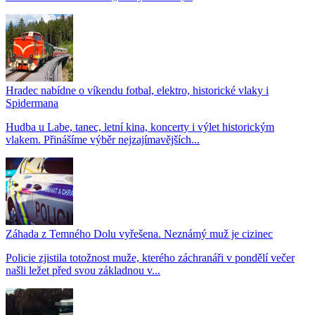
Hradec nabídne o víkendu fotbal, elektro, historické vlaky i
Spidermana
Hudba u Labe, tanec, letní kina, koncerty i výlet historickým
vlakem. Přinášíme výběr nejzajímavějších...
Záhada z Temného Dolu vyřešena. Neznámý muž je cizinec
Policie zjistila totožnost muže, kterého záchranáři v pondělí večer
našli ležet před svou základnou v...