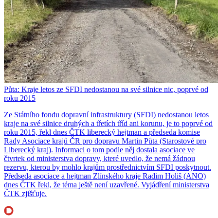
Půta: Kraje letos ze SFDI nedostanou na své silnice nic, poprvé od
roku 2015
Ze Státního fondu dopravní infrastruktury (SFDI) nedostanou letos
kraje na své silnice druhých a třetích tříd ani korunu, je to poprvé od
roku 2015, řekl dnes ČTK liberecký hejtman a předseda komise
Rady Asociace krajů ČR pro dopravu Martin Půta (Starostové pro
Liberecký kraj). Informaci o tom podle něj dostala asociace ve
čtvrtek od ministerstva dopravy, které uvedlo, že nemá žádnou
rezervu, kterou by mohlo krajům prostřednictvím SFDI poskytnout.
Předseda asociace a hejtman Zlínského kraje Radim Holiš (ANO)
dnes ČTK řekl, že téma ještě není uzavřené. Vyjádření ministerstva
ČTK zjišťuje.