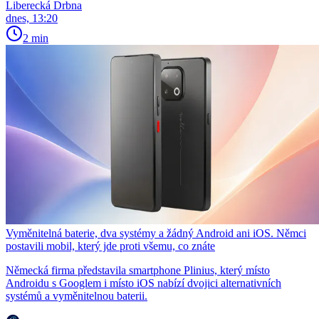
Liberecká Drbna
dnes, 13:20
2 min
Vyměnitelná baterie, dva systémy a žádný Android ani iOS. Němci
postavili mobil, který jde proti všemu, co znáte
Německá firma představila smartphone Plinius, který místo
Androidu s Googlem i místo iOS nabízí dvojici alternativních
systémů a vyměnitelnou baterii.