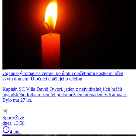
Ugandský fotbalista zemřel po útoku dlažebními kostkami před
svým domem. Útočníci chtěli jeho telefon
Kapitán SC Villa David Owori, jeden z nejviditelnějších hráčů
ugandského fotbalu, zemřel po loupežném přepadení v Kampale.
Bylo mu 27 let.
SportyŽivě
dnes, 13:58
4 min