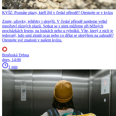
KVÍZ: Poznáte plazy, kteří žijí v české přírodě? Otestujte se v kvízu
Zmije, užovky, ještěrky i slepýši. V české přírodě najdeme velké
množství různých plazů. Setkat se s nimi můžeme při běžných
procházkách lesem, na loukách nebo u rybníků. Víte, který z nich je
jedovatý, kdo umí ztratit ocas nebo co dělat se slepýšem na zahradě?
Otestujte své znalosti v našem kvízu.
Brněnská Drbna
dnes, 14:00
1 min