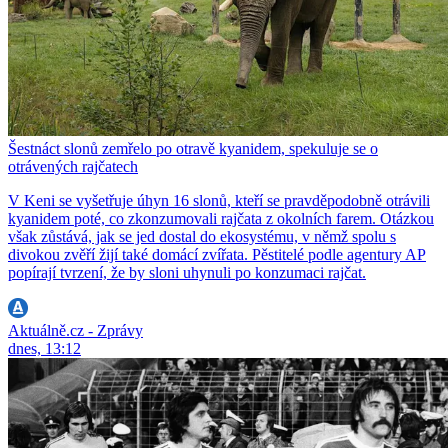
Šestnáct slonů zemřelo po otravě kyanidem, spekuluje se o
otrávených rajčatech
V Keni se vyšetřuje úhyn 16 slonů, kteří se pravděpodobně otrávili
kyanidem poté, co zkonzumovali rajčata z okolních farem. Otázkou
však zůstává, jak se jed dostal do ekosystému, v němž spolu s
divokou zvěří žijí také domácí zvířata. Pěstitelé podle agentury AP
popírají tvrzení, že by sloni uhynuli po konzumaci rajčat.
Aktuálně.cz - Zprávy
dnes, 13:12