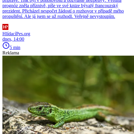
přípravě. Tisk byl v pohotovosti a obzvláště netrpělivý. Většina
prognóz zněla příznivě, píše ve své knize bývalý francouzský
prezident. Přicházel nespočet žádostí o rozhovor v případě mého
propuštění. Ale já jsem se už rozhodl. Veřejně nevystoupím.
HlídacíPes.org
dnes, 14:00
5 min
Reklama