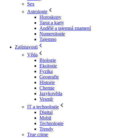
Sex
Astrologie
Horoskopy
Tarot a karty
Andělé a tajemná znamení
Numerologie
Tajemno
Zajímavosti
Věda
Biologie
Ekologie
Fyzika
Geografie
Historie
Chemie
Jazykověda
Vesmír
IT a technologie
Digital
Mobil
Technologie
Trendy
True crime