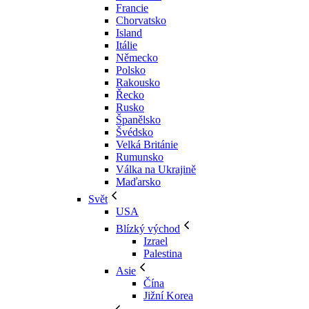
Francie
Chorvatsko
Island
Itálie
Německo
Polsko
Rakousko
Řecko
Rusko
Španělsko
Švédsko
Velká Británie
Rumunsko
Válka na Ukrajině
Maďarsko
Svět
USA
Blízký východ
Izrael
Palestina
Asie
Čína
Jižní Korea