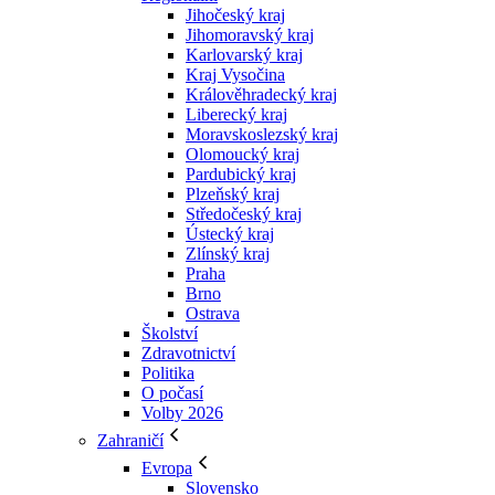
Jihočeský kraj
Jihomoravský kraj
Karlovarský kraj
Kraj Vysočina
Králověhradecký kraj
Liberecký kraj
Moravskoslezský kraj
Olomoucký kraj
Pardubický kraj
Plzeňský kraj
Středočeský kraj
Ústecký kraj
Zlínský kraj
Praha
Brno
Ostrava
Školství
Zdravotnictví
Politika
O počasí
Volby 2026
Zahraničí
Evropa
Slovensko