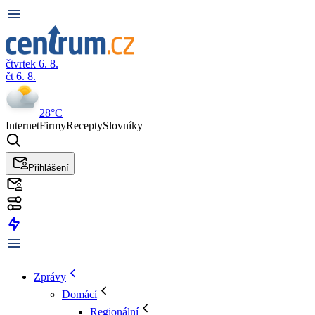
čtvrtek 6. 8.
čt 6. 8.
28°C
Internet
Firmy
Recepty
Slovníky
Přihlášení
Zprávy
Domácí
Regionální