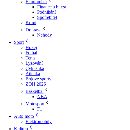
Ekonomika
Finance a burza
Podnikání
Spotřebitel
Krimi
Doprava
Nehody
Sport
Hokej
Fotbal
Tenis
Lyžování
Cyklistika
Atletika
Bojové sporty
ZOH 2026
Basketbal
NBA
Motosport
F1
Auto-moto
Elektromobily
Kultura