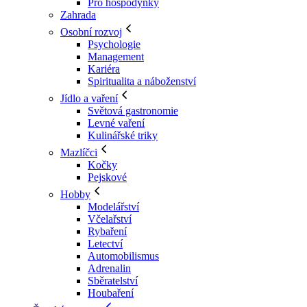
Pro hospodyňky
Zahrada
Osobní rozvoj
Psychologie
Management
Kariéra
Spiritualita a náboženství
Jídlo a vaření
Světová gastronomie
Levné vaření
Kulinářské triky
Mazlíčci
Kočky
Pejskové
Hobby
Modelářství
Včelařství
Rybaření
Letectví
Automobilismus
Adrenalin
Sběratelství
Houbaření