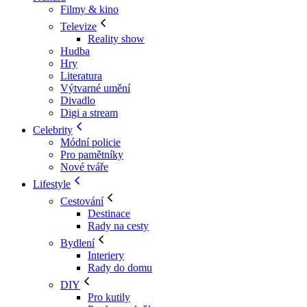
Filmy & kino
Televize
Reality show
Hudba
Hry
Literatura
Výtvarné umění
Divadlo
Digi a stream
Celebrity
Módní policie
Pro pamětníky
Nové tváře
Lifestyle
Cestování
Destinace
Rady na cesty
Bydlení
Interiery
Rady do domu
DIY
Pro kutily