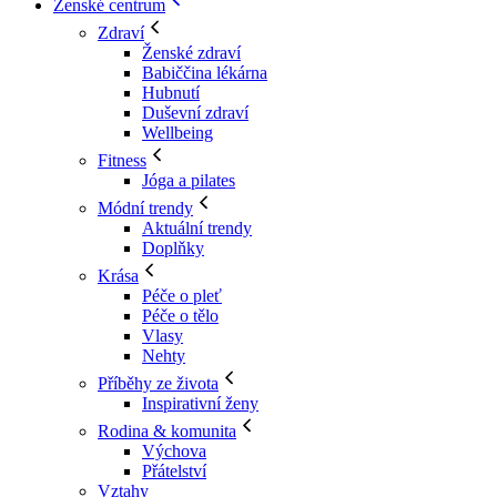
Ženské centrum
Zdraví
Ženské zdraví
Babiččina lékárna
Hubnutí
Duševní zdraví
Wellbeing
Fitness
Jóga a pilates
Módní trendy
Aktuální trendy
Doplňky
Krása
Péče o pleť
Péče o tělo
Vlasy
Nehty
Příběhy ze života
Inspirativní ženy
Rodina & komunita
Výchova
Přátelství
Vztahy