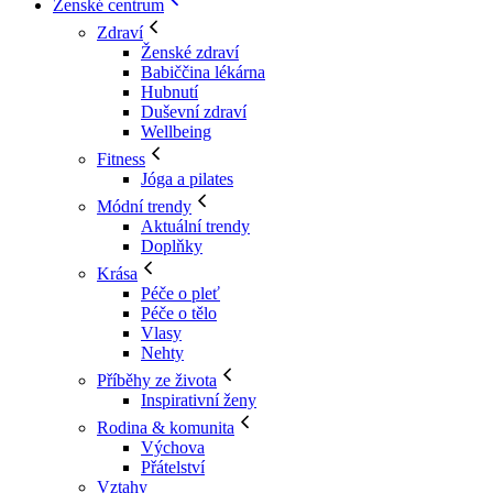
Ženské centrum
Zdraví
Ženské zdraví
Babiččina lékárna
Hubnutí
Duševní zdraví
Wellbeing
Fitness
Jóga a pilates
Módní trendy
Aktuální trendy
Doplňky
Krása
Péče o pleť
Péče o tělo
Vlasy
Nehty
Příběhy ze života
Inspirativní ženy
Rodina & komunita
Výchova
Přátelství
Vztahy