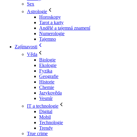
Sex
Astrologie
Horoskopy
Tarot a karty
Andělé a tajemná znamení
Numerologie
Tajemno
Zajímavosti
Věda
Biologie
Ekologie
Fyzika
Geografie
Historie
Chemie
Jazykověda
Vesmír
IT a technologie
Digital
Mobil
Technologie
Trendy
True crime