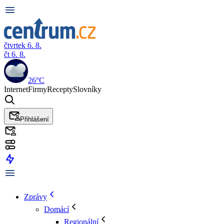
čtvrtek 6. 8.
čt 6. 8.
26°C
Internet
Firmy
Recepty
Slovníky
Přihlášení
Zprávy
Domácí
Regionální