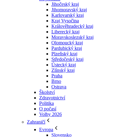
Jihočeský kraj
Jihomoravský kraj
Karlovarský kraj
Kraj Vysočina
Králověhradecký kraj
Liberecký kraj
Moravskoslezský kraj
Olomoucký kraj
Pardubický kraj
Plzeňský kraj
Středočeský kraj
Ústecký kraj
Zlínský kraj
Praha
Brno
Ostrava
Školství
Zdravotnictví
Politika
O počasí
Volby 2026
Zahraničí
Evropa
Slovensko