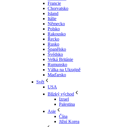
Francie
Chorvatsko
Island
Itálie
Německo
Polsko
Rakousko
Řecko
Rusko
Španělsko
Švédsko
Velká Británie
Rumunsko
Válka na Ukrajině
Maďarsko
Svět
USA
Blízký východ
Izrael
Palestina
Asie
Čína
Jižní Korea