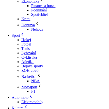
Ekonomika
Finance a burza
Podnikání
Spotřebitel
Krimi
Doprava
Nehody
Sport
Hokej
Fotbal
Tenis
Lyžování
Cyklistika
Atletika
Bojové sporty
ZOH 2026
Basketbal
NBA
Motosport
F1
Auto-moto
Elektromobily
Kultura