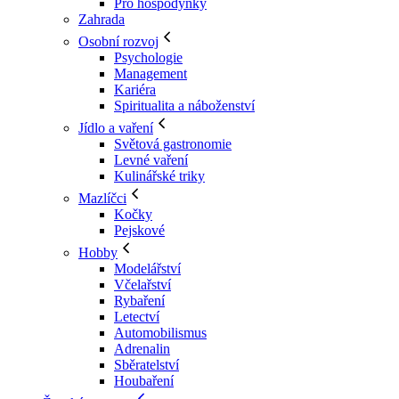
Pro hospodyňky
Zahrada
Osobní rozvoj
Psychologie
Management
Kariéra
Spiritualita a náboženství
Jídlo a vaření
Světová gastronomie
Levné vaření
Kulinářské triky
Mazlíčci
Kočky
Pejskové
Hobby
Modelářství
Včelařství
Rybaření
Letectví
Automobilismus
Adrenalin
Sběratelství
Houbaření