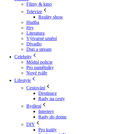
Filmy & kino
Televize
Reality show
Hudba
Hry
Literatura
Výtvarné umění
Divadlo
Digi a stream
Celebrity
Módní policie
Pro pamětníky
Nové tváře
Lifestyle
Cestování
Destinace
Rady na cesty
Bydlení
Interiery
Rady do domu
DIY
Pro kutily