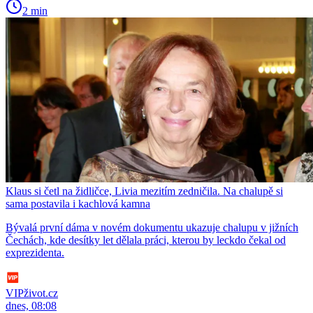
2 min
Klaus si četl na židličce, Livia mezitím zedničila. Na chalupě si
sama postavila i kachlová kamna
Bývalá první dáma v novém dokumentu ukazuje chalupu v jižních
Čechách, kde desítky let dělala práci, kterou by leckdo čekal od
exprezidenta.
VIPživot.cz
dnes, 08:08