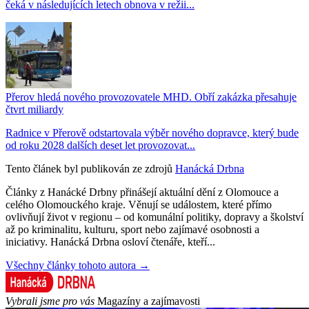
čeká v následujících letech obnova v režii...
Přerov hledá nového provozovatele MHD. Obří zakázka přesahuje
čtvrt miliardy
Radnice v Přerově odstartovala výběr nového dopravce, který bude
od roku 2028 dalších deset let provozovat...
Tento článek byl publikován ze zdrojů
Hanácká Drbna
Články z Hanácké Drbny přinášejí aktuální dění z Olomouce a
celého Olomouckého kraje. Věnují se událostem, které přímo
ovlivňují život v regionu – od komunální politiky, dopravy a školství
až po kriminalitu, kulturu, sport nebo zajímavé osobnosti a
iniciativy. Hanácká Drbna osloví čtenáře, kteří...
Všechny články tohoto autora →
Vybrali jsme pro vás
Magazíny a zajímavosti