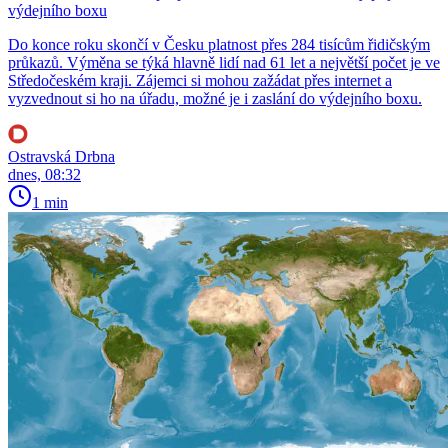
výdejního boxu
Do konce roku skončí v Česku platnost přes 284 tisícům řidičským
průkazů. Výměna se týká hlavně lidí nad 61 let a největší počet je ve
Středočeském kraji. Zájemci si mohou zažádat přes internet a
vyzvednout si ho na úřadu, možné je i zaslání do výdejního boxu.
Ostravská Drbna
dnes, 08:32
1 min