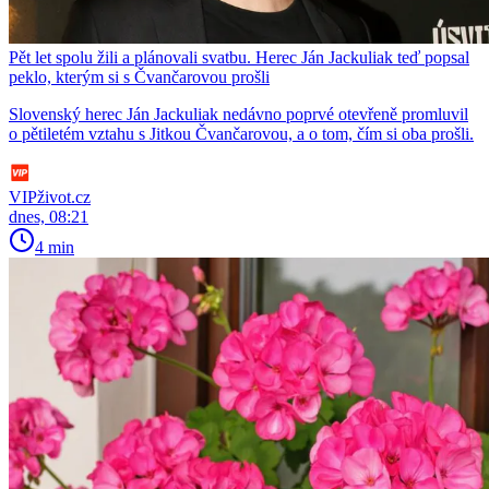
Pět let spolu žili a plánovali svatbu. Herec Ján Jackuliak teď popsal
peklo, kterým si s Čvančarovou prošli
Slovenský herec Ján Jackuliak nedávno poprvé otevřeně promluvil
o pětiletém vztahu s Jitkou Čvančarovou, a o tom, čím si oba prošli.
VIPživot.cz
dnes, 08:21
4 min