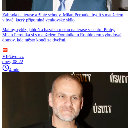
Zahrada na terase a žluté schody. Milan Peroutka bydlí s manželem
v bytě, který připomíná venkovské sídlo
Maliny, rybíz, jabloň a bazalka rostou na terase v centru Prahy.
Milan Peroutka si s manželem Dominikem Roubínkem vybudoval
domov, kde město končí za dveřmi.
VIPživot.cz
dnes, 08:22
4 min