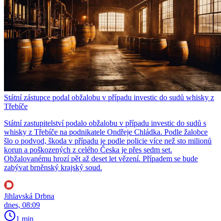
Státní zástupce podal obžalobu v případu investic do sudů whisky z
Třebíče
Státní zastupitelství podalo obžalobu v případu investic do sudů s
whisky z Třebíče na podnikatele Ondřeje Chládka. Podle žalobce
šlo o podvod, škoda v případu je podle policie více než sto milionů
korun a poškozených z celého Česka je přes sedm set.
Obžalovanému hrozí pět až deset let vězení. Případem se bude
zabývat brněnský krajský soud.
Jihlavská Drbna
dnes, 08:09
1 min