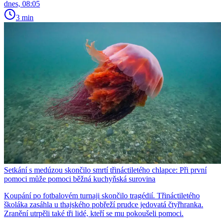
dnes, 08:05
3 min
Setkání s medúzou skončilo smrtí třináctiletého chlapce: Při první
pomoci může pomoci běžná kuchyňská surovina
Koupání po fotbalovém turnaji skončilo tragédií. Třináctiletého
školáka zasáhla u thajského pobřeží prudce jedovatá čtyřhranka.
Zranění utrpěli také tři lidé, kteří se mu pokoušeli pomoci.