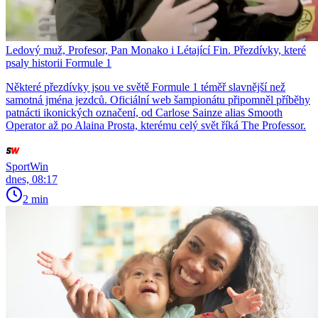
Ledový muž, Profesor, Pan Monako i Létající Fin. Přezdívky, které
psaly historii Formule 1
Některé přezdívky jsou ve světě Formule 1 téměř slavnější než
samotná jména jezdců. Oficiální web šampionátu připomněl příběhy
patnácti ikonických označení, od Carlose Sainze alias Smooth
Operator až po Alaina Prosta, kterému celý svět říká The Professor.
SportWin
dnes, 08:17
2 min