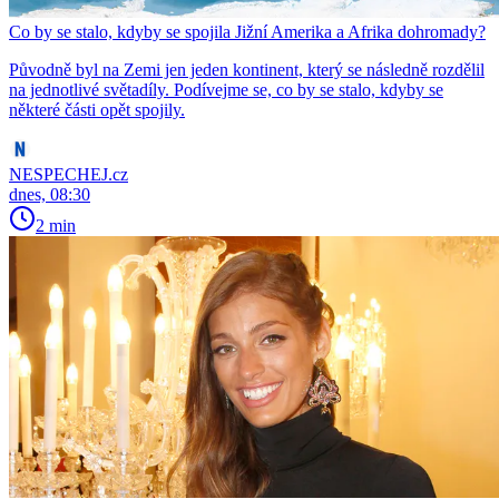
Co by se stalo, kdyby se spojila Jižní Amerika a Afrika dohromady?
Původně byl na Zemi jen jeden kontinent, který se následně rozdělil
na jednotlivé světadíly. Podívejme se, co by se stalo, kdyby se
některé části opět spojily.
NESPECHEJ.cz
dnes, 08:30
2 min