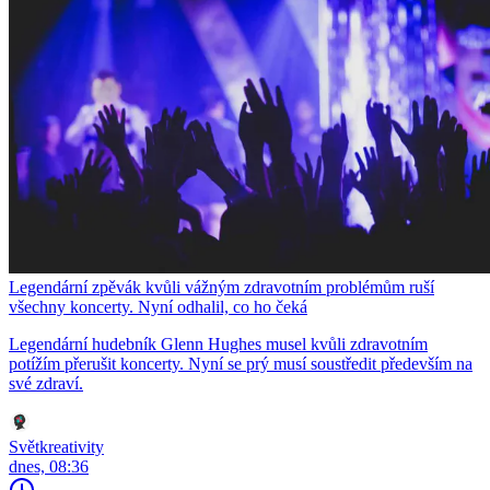
Legendární zpěvák kvůli vážným zdravotním problémům ruší
všechny koncerty. Nyní odhalil, co ho čeká
Legendární hudebník Glenn Hughes musel kvůli zdravotním
potížím přerušit koncerty. Nyní se prý musí soustředit především na
své zdraví.
Světkreativity
dnes, 08:36