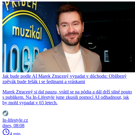
Jak bude podle AI Marek Ztracený vypadat v důchodu: Oblíbený
zpěvák bude fešák i se šedinami a vráskami
Marek Ztracený si dal pauzu, vrátil se na pódia a dál drží silné pouto
s publikem. Na In-Lifestyle jsme zkusili pomocí AI odhadnout, jak
by mohl vypadat v 65 letech.
In-lifestyle.cz
dnes, 08:08
4 min