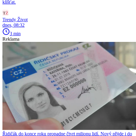
klíšťat.
Trendy Život
dnes, 08:32
3 min
Reklama
Řidičák do konce roku propadne čtvrt milionu lidí. Nový přijde i do