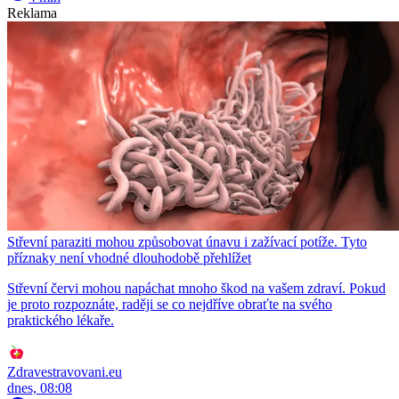
Reklama
Střevní paraziti mohou způsobovat únavu i zažívací potíže. Tyto
příznaky není vhodné dlouhodobě přehlížet
Střevní červi mohou napáchat mnoho škod na vašem zdraví. Pokud
je proto rozpoznáte, raději se co nejdříve obraťte na svého
praktického lékaře.
Zdravestravovani.eu
dnes, 08:08