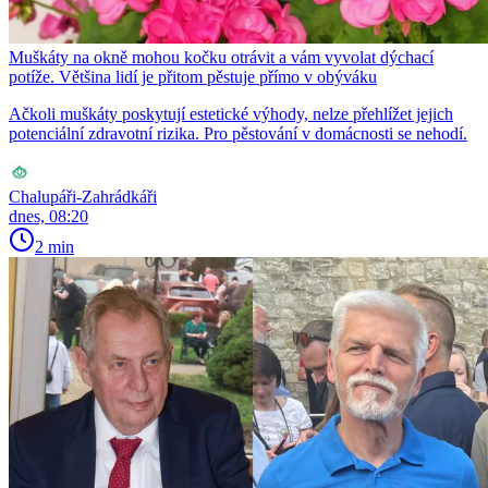
Muškáty na okně mohou kočku otrávit a vám vyvolat dýchací
potíže. Většina lidí je přitom pěstuje přímo v obýváku
Ačkoli muškáty poskytují estetické výhody, nelze přehlížet jejich
potenciální zdravotní rizika. Pro pěstování v domácnosti se nehodí.
Chalupáři-Zahrádkáři
dnes, 08:20
2 min