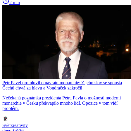
2 min
Petr Pavel promluvil o návratu monarchie: Z jeho slov se spousta
Čechů chytá za hlavu a Vondráček zakročil
Nečekaná poznámka prezidenta Petra Pavla o možnosti moderní
monarchie v Česku překvapilo mnoho lidí. Opozice v tom vidí
problém.
Světkreativity
dnes, 08:36