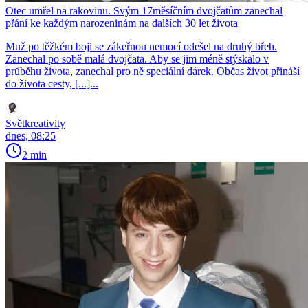
Otec umřel na rakovinu. Svým 17měsíčním dvojčatům zanechal
přání ke každým narozeninám na dalších 30 let života
Muž po těžkém boji se zákeřnou nemocí odešel na druhý břeh.
Zanechal po sobě malá dvojčata. Aby se jim méně stýskalo v
průběhu života, zanechal pro ně speciální dárek. Občas život přináší
do života cesty, [...]...
Světkreativity
dnes, 08:25
2 min