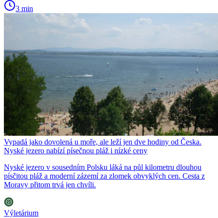
3 min
Vypadá jako dovolená u moře, ale leží jen dve hodiny od Česka.
Nyské jezero nabízí písečnou pláž i nízké ceny
Nyské jezero v sousedním Polsku láká na půl kilometru dlouhou
písčitou pláž a moderní zázemí za zlomek obvyklých cen. Cesta z
Moravy přitom trvá jen chvíli.
Výletárium