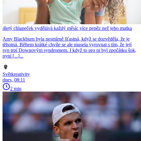
4letý chlapeček vydělává každý měsíc více peněz než jeho matka
Amy Blackburn byla nesmírně šťastná, když se dozvěděla, že je
těhotná. Během krátké chvíle se ale musela vyrovnat s tím, že její
syn trpí Downovým syndromem. I když to pro ni byl zpočátku šok,
nyní [...]...
Světkreativity
dnes, 08:11
2 min