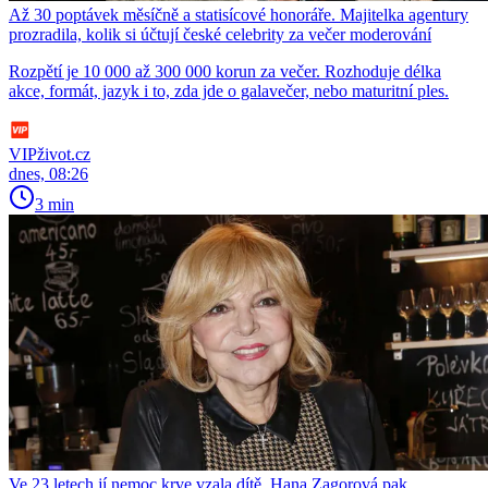
Až 30 poptávek měsíčně a statisícové honoráře. Majitelka agentury
prozradila, kolik si účtují české celebrity za večer moderování
Rozpětí je 10 000 až 300 000 korun za večer. Rozhoduje délka
akce, formát, jazyk i to, zda jde o galavečer, nebo maturitní ples.
VIPživot.cz
dnes, 08:26
3 min
Ve 23 letech jí nemoc krve vzala dítě. Hana Zagorová pak