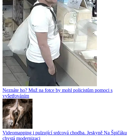
Neznáte ho? Muž na fotce by mohl policistům pomoci s
vyšetřováním
Videomapping i pulzující srdcová chodba. Jeskyně Na Špičáku
chystá modernizaci