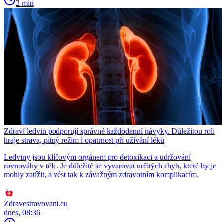
2 min
Zdraví ledvin podporují správné každodenní návyky. Důležitou roli
hraje strava, pitný režim i opatrnost při užívání léků
Ledviny jsou klíčovým orgánem pro detoxikaci a udržování
rovnováhy v těle. Je důležité se vyvarovat určitých chyb, které by je
mohly zatížit, a vést tak k závažným zdravotním komplikacím.
Zdravestravovani.eu
dnes, 08:36