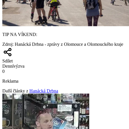
TIP NA VÍKEND:
Zdroj
:
Hanácká Drbna - zprávy z Olomouce a Olomouckého kraje
Sdílet
Denní
výzva
0
Reklama
Další články z
Hanácká Drbna