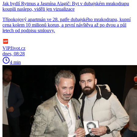
Jak bydlí Rytmus a Jasmína Alagič: Byt v dubajském mrakodrapu
koupili naslepo, viděli jen vizualizace
Třípokojový apartmán ve 28. patře dubajského mrakodrapu, kupní
cena kolem 10 milionů korun, a první návštěva až po dvou a půl
letech od podpisu smlouvy.
VIPživot.cz
dnes, 08:28
4 min