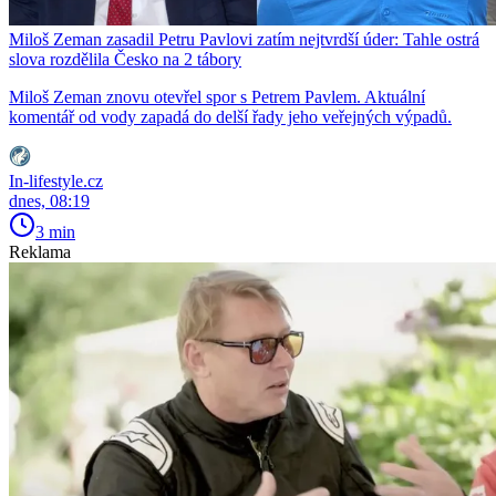
Miloš Zeman zasadil Petru Pavlovi zatím nejtvrdší úder: Tahle ostrá
slova rozdělila Česko na 2 tábory
Miloš Zeman znovu otevřel spor s Petrem Pavlem. Aktuální
komentář od vody zapadá do delší řady jeho veřejných výpadů.
In-lifestyle.cz
dnes, 08:19
3 min
Reklama