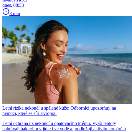
dnes, 08:33
3 min
Letní rizika nekončí u spálené kůže: Odborníci upozorňují na
nemoci, které se šíří Evropou
Letní ochrana už nekončí u opalovacího krému. Vyšší teploty
nahrávají bakteriím v jídle i ve vodě a prodlužují aktivitu komárů a