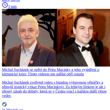
3 min
Michal Suchánek se opřel do Petra Macinky a jeho vyjádření o
klimatické krizi: Tímto videem mu udělal obří ostudu
Michal Suchánek zveřejnil video s bundou vybavenou větráčky a
připojil ironický vzkaz Petru Macinkovi. Za lehkým fórkem je ale i
přesný zásah do debaty, která se v Česku vrací s každou další vlnou
veder.
In-lifestyle.cz