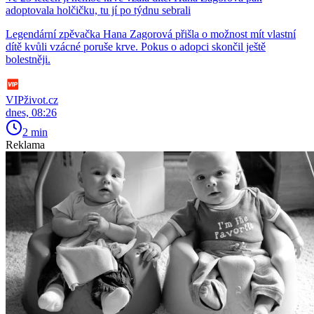
adoptovala holčičku, tu jí po týdnu sebrali
Legendární zpěvačka Hana Zagorová přišla o možnost mít vlastní
dítě kvůli vzácné poruše krve. Pokus o adopci skončil ještě
bolestněji.
VIPživot.cz
dnes, 08:26
2 min
Reklama