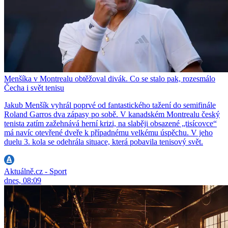
Menšíka v Montrealu obtěžoval divák. Co se stalo pak, rozesmálo
Čecha i svět tenisu
Jakub Menšík vyhrál poprvé od fantastického tažení do semifinále
Roland Garros dva zápasy po sobě. V kanadském Montrealu český
tenista zatím zažehnává herní krizi, na slaběji obsazené „tisícovce“
má navíc otevřené dveře k případnému velkému úspěchu. V jeho
duelu 3. kola se odehrála situace, která pobavila tenisový svět.
Aktuálně.cz - Sport
dnes, 08:09