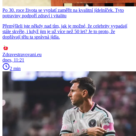
Po 30. roce života se vyplatí zaměřit na kvalitní jídelníček. Tyto
potraviny podpoří zdraví i vitalitu
Přemýšleli jste někdy nad tím, jak je možné, že celebrity vypadají
stále skvěle, i když jim je už více než 50 let? Je to proto, že
dopřávají tělu ta správná jídla.
Zdravestravovani.eu
dnes, 11:21
2 min