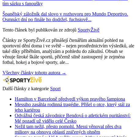
tím sázku s fanoušky
Španělský záložník dal slovo v rozhovoru pro Mundo Deportivo.
Osmnáct dní po finále ho dodržel, fuchsiově...
Tento článek byl publikován ze zdrojů
SportyŽivě
Články ze SportyŽivě.cz přinášejí čtenářům aktuální pohled na
sportovní dění doma i ve světě – nejen prostřednictvím výsledků, ale
také díky příběhům, analýzám a pohledu do zákulisí. Obsah se
věnuje široké škále sportů, přičemž silně zastoupený je zejména
fotbal, hokej a bojové sporty, ale...
Všechny články tohoto autora →
Další články z kategorie
Sport
Hamilton v Barceloně předvedl výkon pravého šampiona
Messiho zasáhla rodinná tragédie. Přišel o otce, který stál za
jeho kariérou
Odvážná česká závodnice Bendová o atletickém puritánství:
Mé pozadí už vidělo celé Česko
Nežil tam nežil, přesto pomohl. Messi věnoval přes dva
miliony na obnovu oblastí zničených ohněm