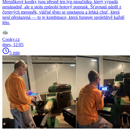
Meruňkové kostky jsou přesně ten typ moučníku, který vypadá
nenápadně, ale u stolu způsobí hotový poprask. Šťavnatá náplň z
čerstvých meruněk, vláčné těsto se smetanou a lehká chuť, která
není přeslazená — to je kombinace, která funguje spolehlivě každé
léto.
Cooky.cz
dnes, 12:05
5 min