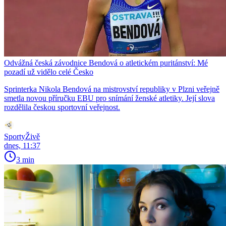
Odvážná česká závodnice Bendová o atletickém puritánství: Mé
pozadí už vidělo celé Česko
Sprinterka Nikola Bendová na mistrovství republiky v Plzni veřejně
smetla novou příručku EBU pro snímání ženské atletiky. Její slova
rozdělila českou sportovní veřejnost.
SportyŽivě
dnes, 11:37
3 min