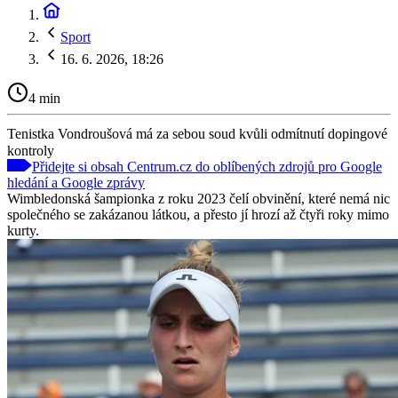
Sport
16. 6. 2026, 18:26
4 min
Tenistka Vondroušová má za sebou soud kvůli odmítnutí dopingové
kontroly
Přidejte si obsah Centrum.cz do oblíbených zdrojů pro Google
hledání a Google zprávy
Wimbledonská šampionka z roku 2023 čelí obvinění, které nemá nic
společného se zakázanou látkou, a přesto jí hrozí až čtyři roky mimo
kurty.