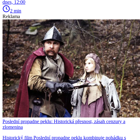
dnes, 12:00
2 min
Reklama
Poslední propadne peklu: Historická přesnost, zásah cenzury a
zlomenina
Historický film Poslední propadne peklu kombinuje pohádku s