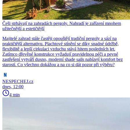
Češi strhávají na zahradách pergoly. Nahradí je zařízení mnohem
užitečnější a estetičtější
Majitelé zahrad stále častěji opouštějí tradiční pergoly a sází na
praktičtější alternativu. Plachtové stínění se díky snadné údržbě,
flexibilitě a lepší cirkulaci vzduchu stává hitem posledních let.
Zatímco dřevěné konstrukce vyžadují pravidelnou péči a pevné
zastřešení vytváří dusno, moderní shade sails nabízejí komfort bez
starostí. Co všechno dokážou a na co si dát pozor při výběru?
NESPECHEJ.cz
dnes, 12:00
4 min