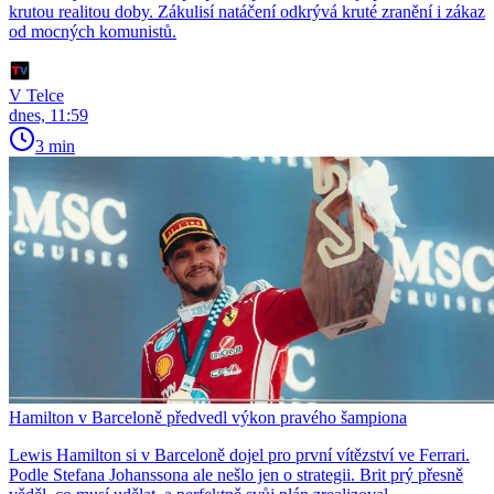
krutou realitou doby. Zákulisí natáčení odkrývá kruté zranění i zákaz
od mocných komunistů.
V Telce
dnes, 11:59
3 min
Hamilton v Barceloně předvedl výkon pravého šampiona
Lewis Hamilton si v Barceloně dojel pro první vítězství ve Ferrari.
Podle Stefana Johanssona ale nešlo jen o strategii. Brit prý přesně