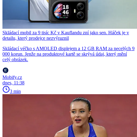
Skládací mobil za 9 tisíc Kč v Kauflandu zní jako sen. Háček je v
detailu, který prodejce nezvýraznil
Skládací véčko s AMOLED displejem a 12 GB RAM za necelých 9
000 korun. Jenže na produktové kartě se skrývá údaj, který mění
celý obrázek.
Mobify.cz
dnes, 11:38
3 min