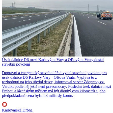
Úsek dálnice D6 mezi Karlovými Vary a Olšovými Vraty dostal
stavební povolení
Dopravní a energetický stavební úřad vydal stavební povolení pro
úsek dálnice D6 Karlovy Vary - Olšová Vrata. Vyplývá to z
rozhodnutí na jeho úřední desce, informoval server Zdopravy.cz.
Verdikt podle něj ještě není pravomocný. Poslední úsek dálnice mezi
Prahou a lázeňským městem má být dlouhý osm kilometrů a jeho
předpokládaná cena byla 4,3 miliardy korun.
Karlovarská Drbna