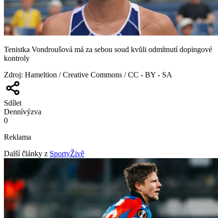
Tenistka Vondroušová má za sebou soud kvůli odmítnutí dopingové
kontroly
Zdroj
:
Hameltion / Creative Commons / CC - BY - SA
Sdílet
Denní
výzva
0
Reklama
Další články z
SportyŽivě