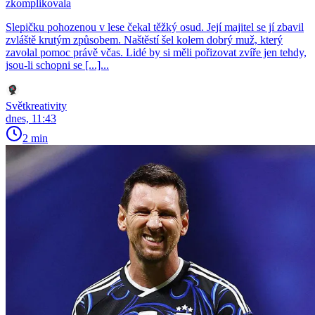
zkomplikovala
Slepičku pohozenou v lese čekal těžký osud. Její majitel se jí zbavil
zvláště krutým způsobem. Naštěstí šel kolem dobrý muž, který
zavolal pomoc právě včas. Lidé by si měli pořizovat zvíře jen tehdy,
jsou-li schopni se [...]...
Světkreativity
dnes, 11:43
2 min