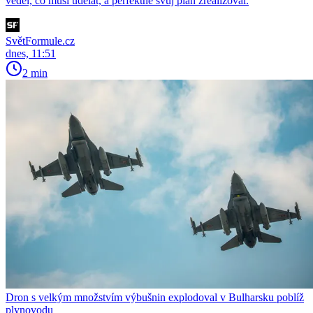
věděl, co musí udělat, a perfektně svůj plán zrealizoval.
SvětFormule.cz
dnes, 11:51
2 min
Dron s velkým množstvím výbušnin explodoval v Bulharsku poblíž
plynovodu