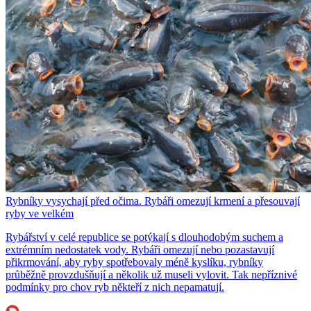
Rybníky vysychají před očima. Rybáři omezují krmení a přesouvají
ryby ve velkém
Rybářství v celé republice se potýkají s dlouhodobým suchem a
extrémním nedostatek vody. Rybáři omezují nebo pozastavují
přikrmování, aby ryby spotřebovaly méně kyslíku, rybníky
průběžně provzdušňují a několik už museli vylovit. Tak nepříznivé
podmínky pro chov ryb někteří z nich nepamatují.