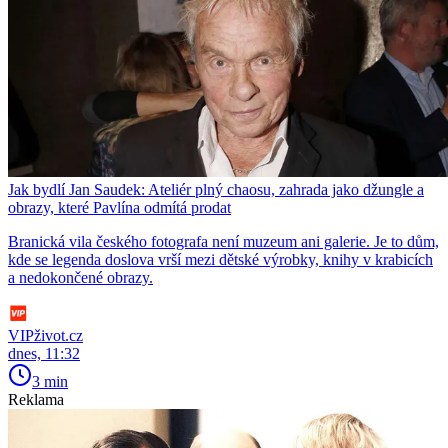
Jak bydlí Jan Saudek: Ateliér plný chaosu, zahrada jako džungle a
obrazy, které Pavlína odmítá prodat
Branická vila českého fotografa není muzeum ani galerie. Je to dům,
kde se legenda doslova vrší mezi dětské výrobky, knihy v krabicích
a nedokončené obrazy.
VIPživot.cz
dnes, 11:32
3 min
Reklama