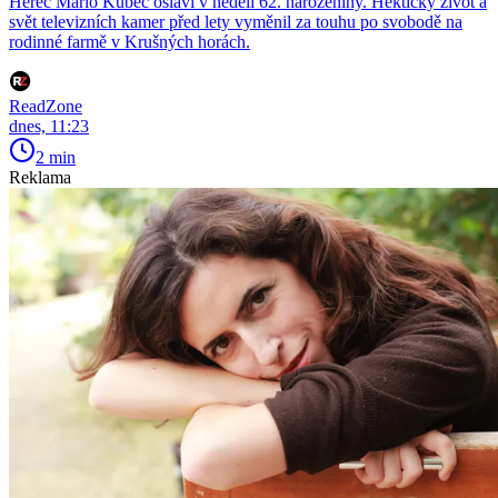
Herec Mário Kubec oslaví v neděli 62. narozeniny. Hektický život a
svět televizních kamer před lety vyměnil za touhu po svobodě na
rodinné farmě v Krušných horách.
ReadZone
dnes, 11:23
2 min
Reklama