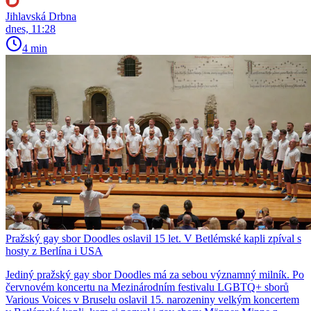
Jihlavská Drbna
dnes, 11:28
4 min
Pražský gay sbor Doodles oslavil 15 let. V Betlémské kapli zpíval s
hosty z Berlína i USA
Jediný pražský gay sbor Doodles má za sebou významný milník. Po
červnovém koncertu na Mezinárodním festivalu LGBTQ+ sborů
Various Voices v Bruselu oslavil 15. narozeniny velkým koncertem