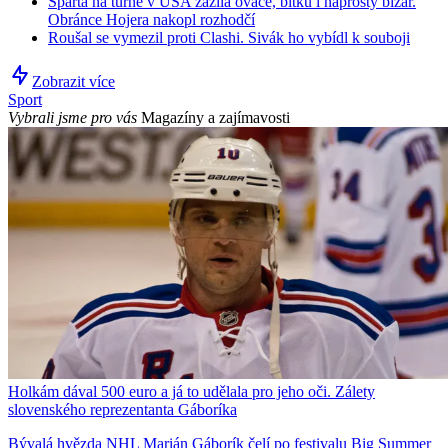
Sparta na turné v USA zažila ovace, bitku i naprostý bizár.
Obránce Hojera nakopl rozhodčí
Roušal se vymezil proti Clashi. Sivák ho vybídl k souboji
Zobrazit více
Sport
Vybrali jsme pro vás
Magazíny a zajímavosti
Holkám dával 500 euro a já to udělala pro jeho oči. Zálety
slovenského reprezentanta Gáboríka
Bývalá hvězda NHL Marián Gáborík čelí po festivalu Big Summer