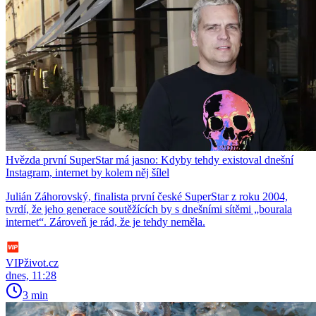
Hvězda první SuperStar má jasno: Kdyby tehdy existoval dnešní
Instagram, internet by kolem něj šílel
Julián Záhorovský, finalista první české SuperStar z roku 2004,
tvrdí, že jeho generace soutěžících by s dnešními sítěmi „bourala
internet“. Zároveň je rád, že je tehdy neměla.
VIPživot.cz
dnes, 11:28
3 min