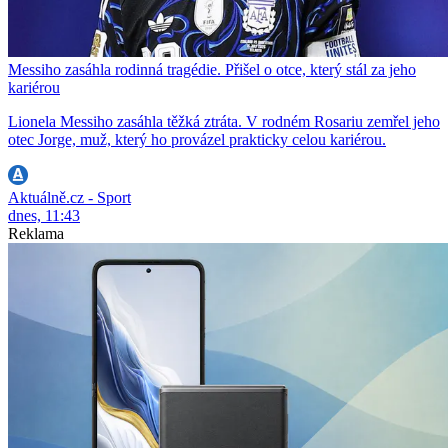
Messiho zasáhla rodinná tragédie. Přišel o otce, který stál za jeho
kariérou
Lionela Messiho zasáhla těžká ztráta. V rodném Rosariu zemřel jeho
otec Jorge, muž, který ho provázel prakticky celou kariérou.
Aktuálně.cz - Sport
dnes, 11:43
Reklama