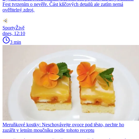
Fest tvrzením o nevěře. Část klíčových detailů ale zatím nemá
ověřitelný zdroj.
SportyŽivě
dnes, 12:10
3 min
Meruňkové kostky: Neschovávejte ovoce pod těsto, nechte ho
zazářit v letním moučníku podle tohoto receptu