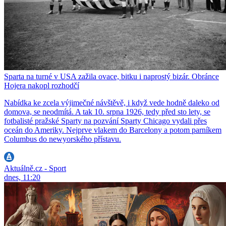
Sparta na turné v USA zažila ovace, bitku i naprostý bizár. Obránce
Hojera nakopl rozhodčí
Nabídka ke zcela výjimečné návštěvě, i když vede hodně daleko od
domova, se neodmítá. A tak 10. srpna 1926, tedy před sto lety, se
fotbalisté pražské Sparty na pozvání Sparty Chicago vydali přes
oceán do Ameriky. Nejprve vlakem do Barcelony a potom parníkem
Columbus do newyorského přístavu.
Aktuálně.cz - Sport
dnes, 11:20