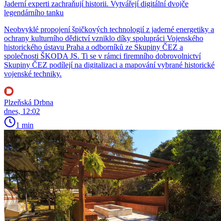
Jaderní experti zachraňují historii. Vytvářejí digitální dvojče
legendárního tanku
Neobvyklé propojení špičkových technologií z jaderné energetiky a
ochrany kulturního dědictví vzniklo díky spolupráci Vojenského
historického ústavu Praha a odborníků ze Skupiny ČEZ a
společnosti ŠKODA JS. Ti se v rámci firemního dobrovolnictví
Skupiny ČEZ podílejí na digitalizaci a mapování vybrané historické
vojenské techniky.
Plzeňská Drbna
dnes, 12:02
1 min