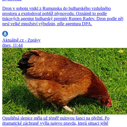
Dron v sobotu vnikl z Rumunska do bulharského vzdušného
prostoru a explodoval poblíž plynovodu. Oznámil to podle
tiskových agentur bulharský premiér Rumen Radev. Dron podle něj
nesl velké množství výbušnin, píše agentura DPA.
Aktuálně.cz - Zprávy
dnes, 11:44
Opuštěná slepice měla už téměř nulovou šanci na přežití. Po
dramatické záchraně vyšla najevo pravda, která situaci ještě