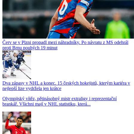
Červ se v Plzni propadl mezi náhradníky. Po návratu z MS odehrál
proti Brnu pouhých 19 minut
Dva zápasy v NHL a konec. 15 českých hokejistů, kterým kariéra v
nejlepší lize vydržela jen krátce
Olympijský vítěz, pětinásobný mistr extraligy i reprezentační
brankář. Všichni mají v NHL statistiku, která...