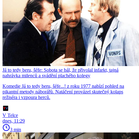
Já to tedy beru, šéfe: Sobota se bál, že přivolal infarkt, tajná
nahrávka milenců a svádění plachého kolegy
Komedie Já to tedy beru, šéfe...! z roku 1977 nabízí pohled na
pikantní metody náborářů. Natáčení provázel skutečný kolaps
režiséra i vzpoura herců.
V Telce
dnes, 11:29
3 min