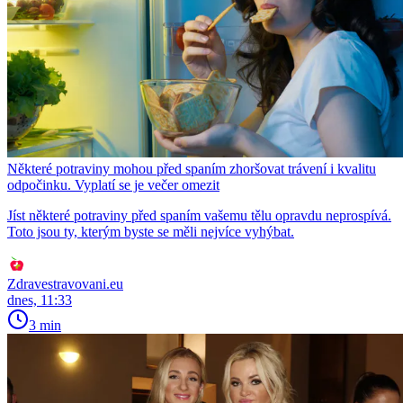
Některé potraviny mohou před spaním zhoršovat trávení i kvalitu
odpočinku. Vyplatí se je večer omezit
Jíst některé potraviny před spaním vašemu tělu opravdu neprospívá.
Toto jsou ty, kterým byste se měli nejvíce vyhýbat.
Zdravestravovani.eu
dnes, 11:33
3 min