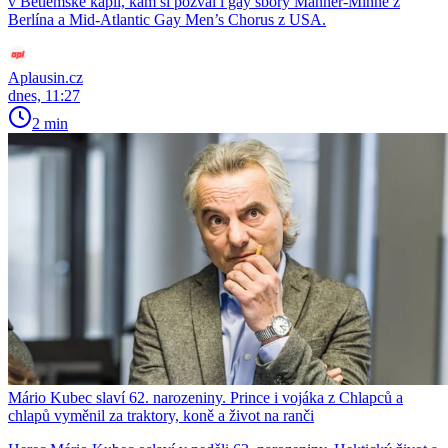
v Betlémské kapli, kam si pozval i gay sbory Männer-Minne z
Berlína a Mid-Atlantic Gay Men’s Chorus z USA.
Aplausin.cz
dnes, 11:27
2 min
Mário Kubec slaví 62. narozeniny. Prince i vojáka z Chlapců a
chlapů vyměnil za traktory, koně a život na ranči