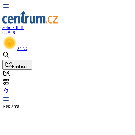
sobota 8. 8.
so 8. 8.
24°C
Přihlášení
Reklama