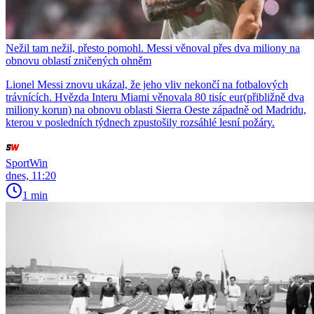
Nežil tam nežil, přesto pomohl. Messi věnoval přes dva miliony na
obnovu oblastí zničených ohněm
Lionel Messi znovu ukázal, že jeho vliv nekončí na fotbalových
trávnících. Hvězda Interu Miami věnovala 80 tisíc eur(přibližně dva
miliony korun) na obnovu oblasti Sierra Oeste západně od Madridu,
kterou v posledních týdnech zpustošily rozsáhlé lesní požáry.
SportWin
dnes, 11:20
1 min