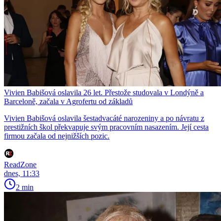
Vivien Babišová oslavila 26 let. Přestože studovala v Londýně a
Barceloně, začala v Agrofertu od základů
Vivien Babišová oslavila šestadvacáté narozeniny a po návratu z
prestižních škol překvapuje svým pracovním nasazením. Její cesta
firmou začala od nejnižších pozic.
ReadZone
dnes, 11:33
2 min