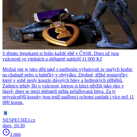
S těmito figurkami si hrálo každé dítě v ČSSR. Dnes už jsou
vzácností ve vitrínách a sbětatelé nabízíjí 11 000 Kč
Možná jste je jako děti také s nadšením vybalovali ze starých krabic
na chalupě nebo u babičky v obýváku. Drobné, těžké postavičky,
které v sobě nesly kouzlo dávných bitev a hrdinských příběhů.
Zatímco tehdy šlo o vzácnost, kterou si kluci střežili jako oko v
hlavě, dnes se mezi sběrateli strhla nefalšovaná bitva. Za ty
nejvzácnější kousky jsou totiž nadšenci ochotni zaplatit i více než 11
000 korun.
NESPECHEJ.cz
dnes, 16:30
3 min