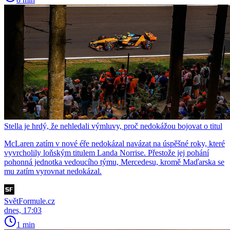
Stella je hrdý, že nehledali výmluvy, proč nedokážou bojovat o titul
McLaren zatím v nové éře nedokázal navázat na úspěšné roky, které
vyvrcholily loňským titulem Landa Norrise. Přestože jej pohání
pohonná jednotka vedoucího týmu, Mercedesu, kromě Maďarska se
mu zatím vyrovnat nedokázal.
SvětFormule.cz
dnes, 17:03
1 min