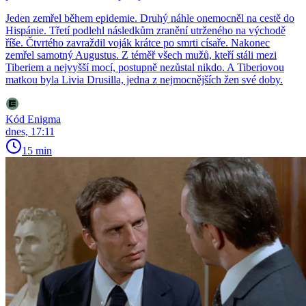
Jeden zemřel během epidemie. Druhý náhle onemocněl na cestě do
Hispánie. Třetí podlehl následkům zranění utrženého na východě
říše. Čtvrtého zavraždil voják krátce po smrti císaře. Nakonec
zemřel samotný Augustus. Z téměř všech mužů, kteří stáli mezi
Tiberiem a nejvyšší mocí, postupně nezůstal nikdo. A Tiberiovou
matkou byla Livia Drusilla, jedna z nejmocnějších žen své doby.
Kód Enigma
dnes, 17:11
15 min