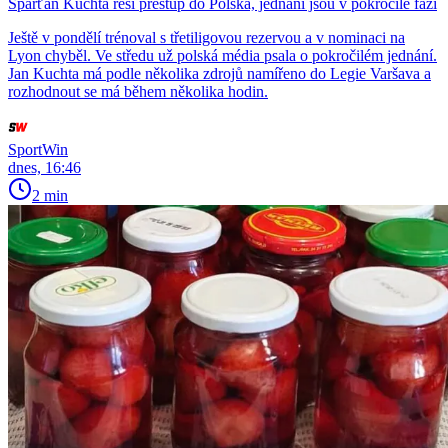
Sparťan Kuchta řeší přestup do Polska, jednání jsou v pokročilé fázi
Ještě v pondělí trénoval s třetiligovou rezervou a v nominaci na
Lyon chyběl. Ve středu už polská média psala o pokročilém jednání.
Jan Kuchta má podle několika zdrojů namířeno do Legie Varšava a
rozhodnout se má během několika hodin.
SportWin
dnes, 16:46
2 min