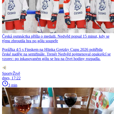
Česká osmnáctka přišla o medaili. Nedvěd popsal 15 minut, kdy se
týmu zhroutila hra po gólu soupeře
Porážka 4:5 s Finskem na Hlinka Gretzky Cupu 2026 pohřbila
české naděje na semifinále. Trenér Nedvěd pojmenoval opakující se
vzorec: po inkasovaném gólu se hra na čtvrt hodiny rozpadla.
SportyŽivě
dnes, 17:22
3 min