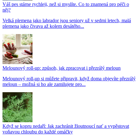
Váš pes stárne rychleji, než si myslíte. Co to znamená pro péči o
něj?
Velká plemena jako labrador jsou seniory už v sedmi letech, malá
plemena jako čivava až kolem desátého...
Melounový roll-up: způsob, jak zpracovat i přezrálý meloun
Melounový roll-up si můžete připravit, když doma objevíte přezrálý
meloun – možná si ho ale zamilujete pro...
Když se kopru nedaří: Jak zachránit žloutnoucí nať a vypěstovat
voňavou chloubu do každé omáčky