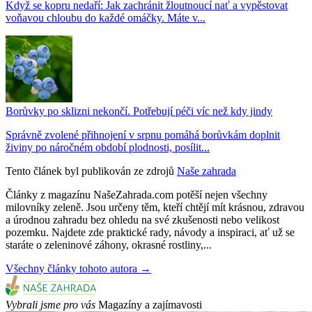
Když se kopru nedaří: Jak zachránit žloutnoucí nať a vypěstovat
voňavou chloubu do každé omáčky. Máte v...
Borůvky po sklizni nekončí. Potřebují péči víc než kdy jindy
Správně zvolené přihnojení v srpnu pomáhá borůvkám doplnit
živiny po náročném období plodnosti, posílit...
Tento článek byl publikován ze zdrojů
Naše zahrada
Články z magazínu NašeZahrada.com potěší nejen všechny
milovníky zeleně. Jsou určeny těm, kteří chtějí mít krásnou, zdravou
a úrodnou zahradu bez ohledu na své zkušenosti nebo velikost
pozemku. Najdete zde praktické rady, návody a inspiraci, ať už se
staráte o zeleninové záhony, okrasné rostliny,...
Všechny články tohoto autora →
Vybrali jsme pro vás
Magazíny a zajímavosti