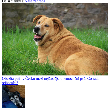
Další články z
Naše zahrada
Obezita patří v Česku mezi nejčastější onemocnění psů. Co radí
odborníci?