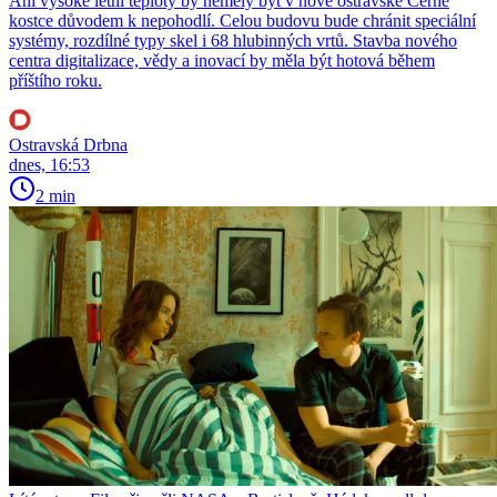
Ani vysoké letní teploty by neměly být v nové ostravské Černé
kostce důvodem k nepohodlí. Celou budovu bude chránit speciální
systémy, rozdílné typy skel i 68 hlubinných vrtů. Stavba nového
centra digitalizace, vědy a inovací by měla být hotová během
příštího roku.
Ostravská Drbna
dnes, 16:53
2 min