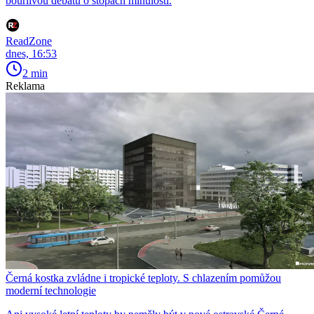
bouřlivou debatu o stopách minulosti.
ReadZone
dnes, 16:53
2 min
Reklama
Černá kostka zvládne i tropické teploty. S chlazením pomůžou
moderní technologie