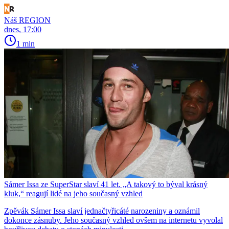
Náš REGION
dnes, 17:00
1 min
Sámer Issa ze SuperStar slaví 41 let. „A takový to býval krásný
kluk,“ reagují lidé na jeho současný vzhled
Zpěvák Sámer Issa slaví jednačtyřicáté narozeniny a oznámil
dokonce zásnuby. Jeho současný vzhled ovšem na internetu vyvolal