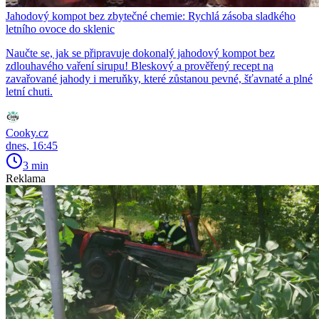
Jahodový kompot bez zbytečné chemie: Rychlá zásoba sladkého
letního ovoce do sklenic
Naučte se, jak se připravuje dokonalý jahodový kompot bez
zdlouhavého vaření sirupu! Bleskový a prověřený recept na
zavařované jahody i meruňky, které zůstanou pevné, šťavnaté a plné
letní chuti.
Cooky.cz
dnes, 16:45
3 min
Reklama