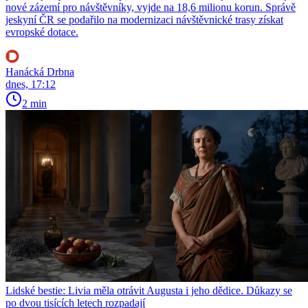
nové zázemí pro návštěvníky, vyjde na 18,6 milionu korun. Správě
jeskyní ČR se podařilo na modernizaci návštěvnické trasy získat
evropské dotace.
Hanácká Drbna
dnes, 17:12
2 min
Lidské bestie: Livia měla otrávit Augusta i jeho dědice. Důkazy se
po dvou tisících letech rozpadají