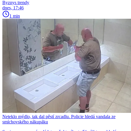
Byznys trendy
dnes, 17:46
1 min
Neteklo mýdlo, tak dal pěstí zrcadlu. Policie hledá vandala ze
smíchovského nákupáku