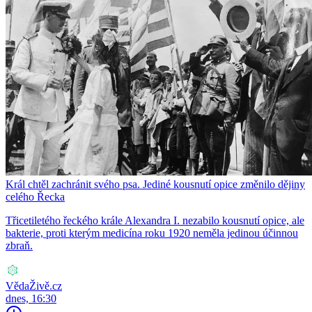
Král chtěl zachránit svého psa. Jediné kousnutí opice změnilo dějiny
celého Řecka
Třicetiletého řeckého krále Alexandra I. nezabilo kousnutí opice, ale
bakterie, proti kterým medicína roku 1920 neměla jedinou účinnou
zbraň.
VědaŽivě.cz
dnes, 16:30