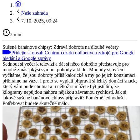
Naše zahrada
7. 10. 2025, 09:24
2 min
Sušené banánové chipsy: Zdravá dobrota na dlouhé večery
Přidejte si obsah Centrum.cz do oblíbených zdrojů pro Google
hledání a Google zprávy
Sednout si večer k televizi a dát si něco dobrého představuje pro
mnohé z nás jakýsi symbol pohody a klidu. Mnohdy si ovšem
vyčítáme, že jsou dobroty příliš kalorické a my po jejich konzumaci
přibíráme na váze. I proto se vyplatí připravit si lehký domácí snack,
který vám bude chutnat a u něhož si můžete být jistí tím, že
kilogramy nepůjdou nahoru nějakou závratnou rychlostí. Jak si
takové sušené banánové chipsy připravit? Poměrně jednoduše.
Potřebovat budete skutečně málo.