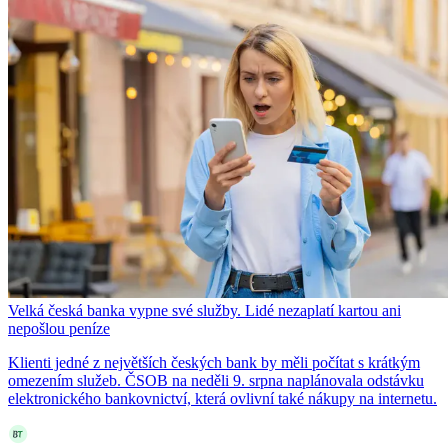
Velká česká banka vypne své služby. Lidé nezaplatí kartou ani
nepošlou peníze
Klienti jedné z největších českých bank by měli počítat s krátkým
omezením služeb. ČSOB na neděli 9. srpna naplánovala odstávku
elektronického bankovnictví, která ovlivní také nákupy na internetu.