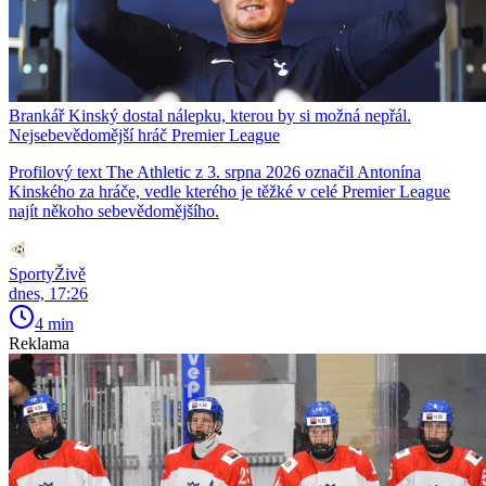
Brankář Kinský dostal nálepku, kterou by si možná nepřál.
Nejsebevědomější hráč Premier League
Profilový text The Athletic z 3. srpna 2026 označil Antonína
Kinského za hráče, vedle kterého je těžké v celé Premier League
najít někoho sebevědomějšího.
SportyŽivě
dnes, 17:26
4 min
Reklama