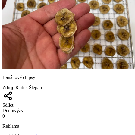
Banánové chipsy
Zdroj
:
Radek Štěpán
Sdílet
Denní
výzva
0
Reklama