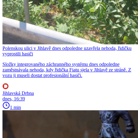
Polenskou ulici v Jihlavě dnes odpoledne uzavřela nehoda, řidičku
vyprostili hasiči
Složky integrovaného záchranného systému dnes odpoledne
zaměstnávala nehoda, kdy řidička Fiatu sjela v Jihlavě ze stráně. Z
vozu ji museli dostat profesionální hasiči.
Jihlavská Drbna
dnes, 16:39
1 min