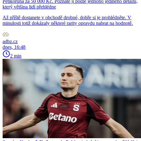
Pětikoruna za 50 000 Kč. Poznáte ji podle jednoho jediného detailu,
který většina lidí přehlédne
Až příště dostanete v obchodě drobné, dobře si je prohlédněte. V
minulosti totiž dokázaly některé rarity opravdu nabrat na hodnotě.
adbz.cz
dnes, 16:48
2 min