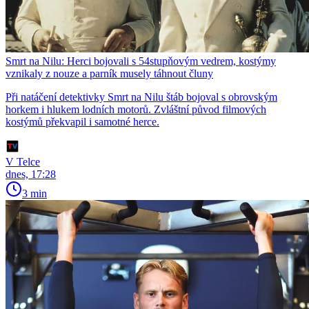
Smrt na Nilu: Herci bojovali s 54stupňovým vedrem, kostýmy
vznikaly z nouze a parník musely táhnout čluny
Při natáčení detektivky Smrt na Nilu štáb bojoval s obrovským
horkem i hlukem lodních motorů. Zvláštní původ filmových
kostýmů překvapil i samotné herce.
V Telce
dnes, 17:28
3 min