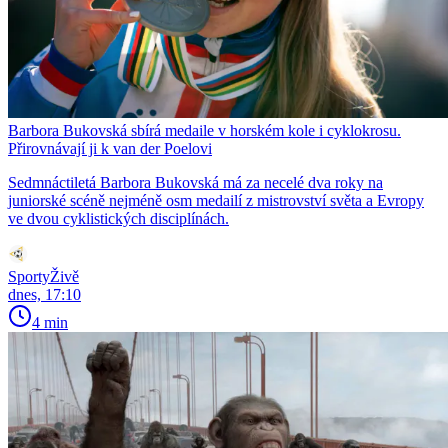
Barbora Bukovská sbírá medaile v horském kole i cyklokrosu.
Přirovnávají ji k van der Poelovi
Sedmnáctiletá Barbora Bukovská má za necelé dva roky na
juniorské scéně nejméně osm medailí z mistrovství světa a Evropy
ve dvou cyklistických disciplínách.
SportyŽivě
dnes, 17:10
4 min