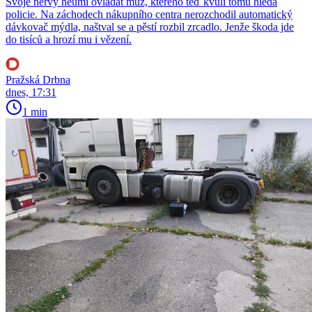
Svoje nervy neumí ovládat muž, kterého teď kvůli tomu hledá
policie. Na záchodech nákupního centra nerozchodil automatický
dávkovač mýdla, naštval se a pěstí rozbil zrcadlo. Jenže škoda jde
do tisíců a hrozí mu i vězení.
Pražská Drbna
dnes, 17:31
1 min