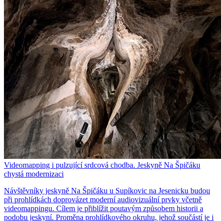
Videomapping i pulzující srdcová chodba. Jeskyně Na Špičáku
chystá modernizaci
Návštěvníky jeskyně Na Špičáku u Supíkovic na Jesenicku budou
při prohlídkách doprovázet moderní audiovizuální prvky včetně
videomappingu. Cílem je přiblížit poutavým způsobem historii a
podobu jeskyní. Proměna prohlídkového okruhu, jehož součástí je i