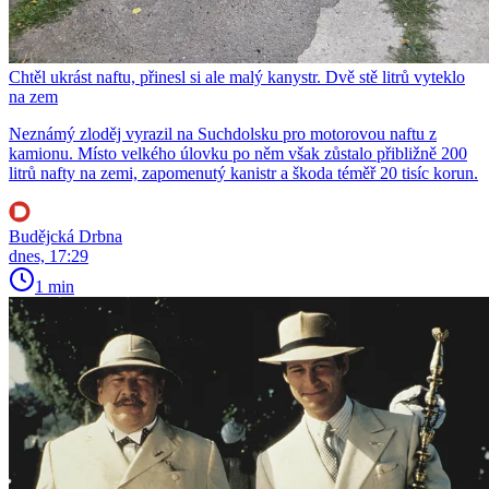
Chtěl ukrást naftu, přinesl si ale malý kanystr. Dvě stě litrů vyteklo
na zem
Neznámý zloděj vyrazil na Suchdolsku pro motorovou naftu z
kamionu. Místo velkého úlovku po něm však zůstalo přibližně 200
litrů nafty na zemi, zapomenutý kanistr a škoda téměř 20 tisíc korun.
Budějcká Drbna
dnes, 17:29
1 min