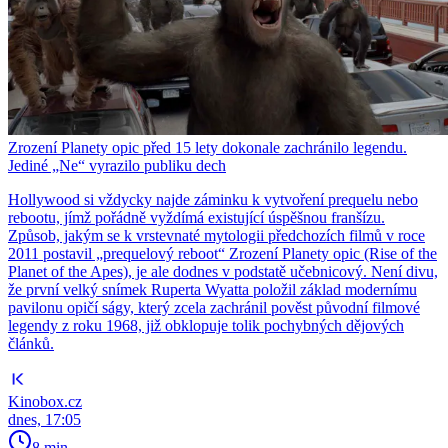
Zrození Planety opic před 15 lety dokonale zachránilo legendu.
Jediné „Ne“ vyrazilo publiku dech
Hollywood si vždycky najde záminku k vytvoření prequelu nebo
rebootu, jímž pořádně vyždímá existující úspěšnou franšízu.
Způsob, jakým se k vrstevnaté mytologii předchozích filmů v roce
2011 postavil „prequelový reboot“ Zrození Planety opic (Rise of the
Planet of the Apes), je ale dodnes v podstatě učebnicový. Není divu,
že první velký snímek Ruperta Wyatta položil základ modernímu
pavilonu opičí ságy, který zcela zachránil pověst původní filmové
legendy z roku 1968, již obklopuje tolik pochybných dějových
článků.
Kinobox.cz
dnes, 17:05
8 min