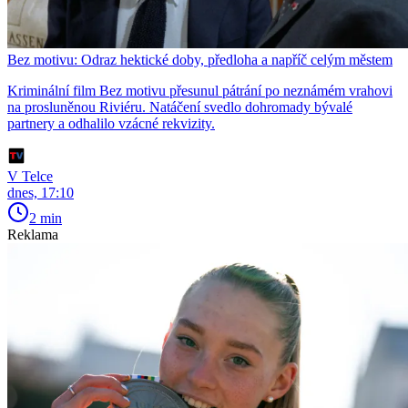
Bez motivu: Odraz hektické doby, předloha a napříč celým městem
Kriminální film Bez motivu přesunul pátrání po neznámém vrahovi
na prosluněnou Riviéru. Natáčení svedlo dohromady bývalé
partnery a odhalilo vzácné rekvizity.
V Telce
dnes, 17:10
2 min
Reklama