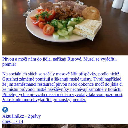
Plivou a močí nám do jídla, naříkají Rusové. Musel se vyjádřit i
premiér
Na sociálních sítích se začaly masově šířit příspěvky, podle nichž
Gruzínci záměrně ponižují a šikanují ruské turisty. Tvrdí například,
že jim zaměstnanci restaurací plivou nebo dokonce močí do jídla či
že místní průvodci ruské návštěvníky nechávají samotné v horách.
Příběhy rychle převzala ruská média a vyvolaly takovou pozornost,
že se k nim musel vyjádřit i gruzínský premiér.
Aktuálně.cz - Zprávy
dnes, 17:14