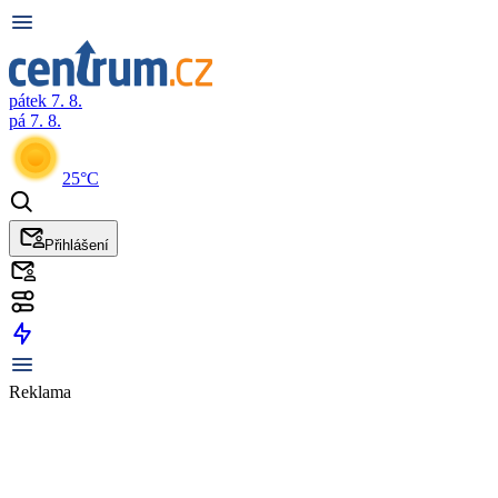
pátek 7. 8.
pá 7. 8.
25°C
Přihlášení
Reklama