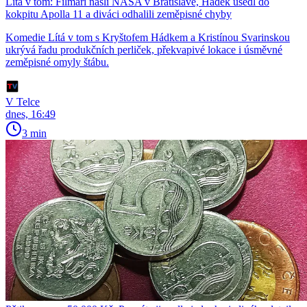
Lítá v tom: Filmaři našli NASA v Bratislavě, Hádek usedl do
kokpitu Apolla 11 a diváci odhalili zeměpisné chyby
Komedie Lítá v tom s Kryštofem Hádkem a Kristínou Svarinskou
ukrývá řadu produkčních perliček, překvapivé lokace i úsměvné
zeměpisné omyly štábu.
V Telce
dnes, 16:49
3 min