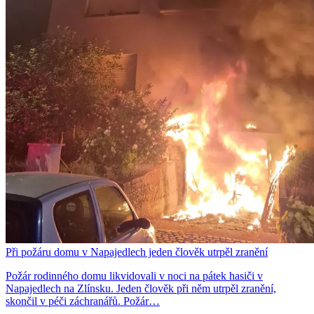
Při požáru domu v Napajedlech jeden člověk utrpěl zranění
Požár rodinného domu likvidovali v noci na pátek hasiči v
Napajedlech na Zlínsku. Jeden člověk při něm utrpěl zranění,
skončil v péči záchranářů. Požár…