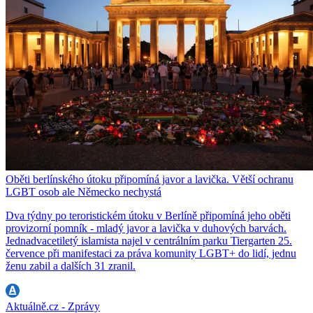
Oběti berlínského útoku připomíná javor a lavička. Větší ochranu
LGBT osob ale Německo nechystá
Dva týdny po teroristickém útoku v Berlíně připomíná jeho oběti
provizorní pomník - mladý javor a lavička v duhových barvách.
Jednadvacetiletý islamista najel v centrálním parku Tiergarten 25.
července při manifestaci za práva komunity LGBT+ do lidí, jednu
ženu zabil a dalších 31 zranil.
Aktuálně.cz - Zprávy