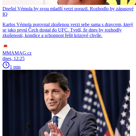
Dnešní Vémola by svou mladší verzi porazil. Rozhodlo by zápasové
IQ
Karlos Vémola porovnal zkušenou verzi sebe sama s dravcem, který
se jako první Čech dostal do UFC. Tvrdí, že dnes by rozhodly
zkušenosti, kondice a schopnost řešit krizové chvíle.
MMAMAG.cz
dnes, 12:25
1 min