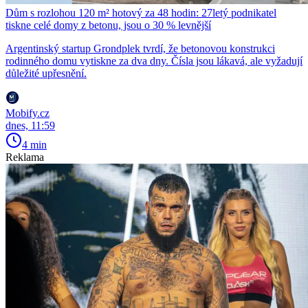
Dům s rozlohou 120 m² hotový za 48 hodin: 27letý podnikatel
tiskne celé domy z betonu, jsou o 30 % levnější
Argentinský startup Grondplek tvrdí, že betonovou konstrukci
rodinného domu vytiskne za dva dny. Čísla jsou lákavá, ale vyžadují
důležité upřesnění.
Mobify.cz
dnes, 11:59
4 min
Reklama