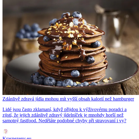
Zdánlivě zdravá jídla mohou mít vyšší obsah kalorií než hamburger
Lidé jsou často zklamaní, když přijdou k výživovému poradci a
zjistí, že jejich zdánlivě zdravý jídelníček je mnohdy horší než
samotný fastfood. Neděláte podobné chyby při stravovaní i vy?
Krasnezeny.eu