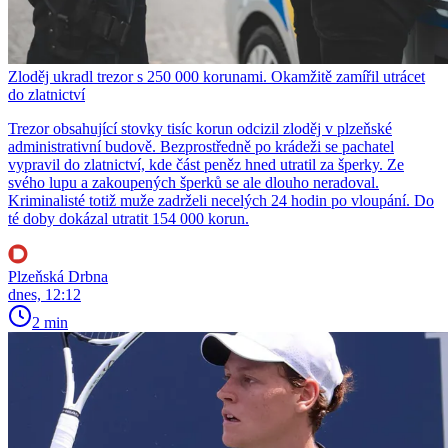
Zloděj ukradl trezor s 250 000 korunami. Okamžitě zamířil utrácet
do zlatnictví
Trezor obsahující stovky tisíc korun odcizil zloděj v plzeňské
administrativní budově. Bezprostředně po krádeži se pachatel
vypravil do zlatnictví, kde část peněz hned utratil za šperky. Ze
svého lupu a zakoupených šperků se ale dlouho neradoval.
Kriminalisté totiž muže zadrželi necelých 24 hodin po vloupání. Do
té doby dokázal utratit 154 000 korun.
Plzeňská Drbna
dnes, 12:12
2 min