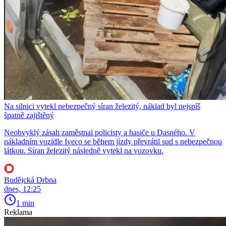
Na silnici vytekl nebezpečný síran železitý, náklad byl nejspíš
špatně zajištěný
Neobvyklý zásah zaměstnal policisty a hasiče u Dasného. V
nákladním vozidle Iveco se během jízdy převrátil sud s nebezpečnou
látkou. Síran železitý následně vytekl na vozovku.
Budějcká Drbna
dnes, 12:25
1 min
Reklama