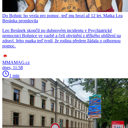
Do Bohnic ho vezla pro pomoc, teď mu hrozí až 12 let. Matka Lea
Beránka promluvila
Leo Beránek skončil po dubnovém incidentu v Psychiatrické
nemocnici Bohnice ve vazbě a čelí obvinění z těžkého ublížení na
zdraví. Jeho matka teď tvrdí, že rodina předem žádala o odbornou
pomoc.
MMAMAG.cz
dnes, 11:58
1 min