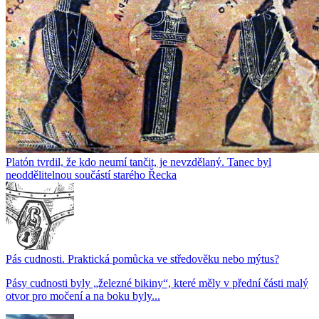
Platón tvrdil, že kdo neumí tančit, je nevzdělaný. Tanec byl
neoddělitelnou součástí starého Řecka
Pás cudnosti. Praktická pomůcka ve středověku nebo mýtus?
Pásy cudnosti byly „železné bikiny“, které měly v přední části malý
otvor pro močení a na boku byly...