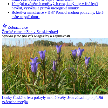
10 mýtů o zánětech močových cest, kterým je v létě lepší
nevěřit, vysvětluje primář urologické kliniky
Bolestivá menstruace v létě? Pomoci mohou potraviny, které
máte nejspíš doma
Zobrazit více
Ženské centrum
Zdraví
Ženské zdraví
Vybrali jsme pro vás
Magazíny a zajímavosti
Louky Českého lesa pokryly modré květy. Jsou zásadní pro přežití
vzácného motýla