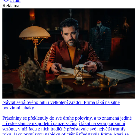
1 min
Reklama
Návrat seriálového hitu i velkolepí Zrádci. Prima láká na silné
podzimní taháky
Prázdniny se překlenuly do své druhé poloviny, a to znamená jediné
– české stanice už po letní pauze začínají lákat na svou podzimní
sezónu, v níž řada z nich tradičně představuje své největší trumfy
roku. Jako první svou nabídku oficiálně představila Prima, která se