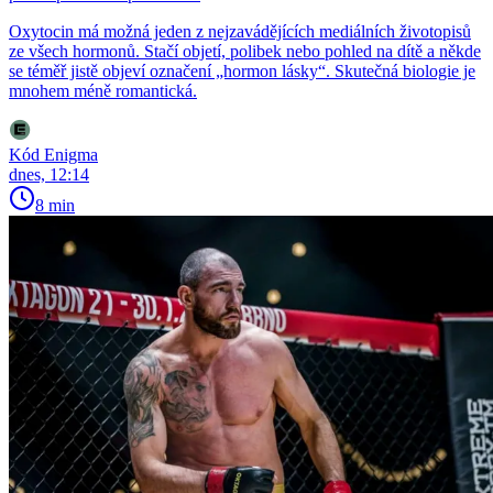
Oxytocin má možná jeden z nejzavádějících mediálních životopisů
ze všech hormonů. Stačí objetí, polibek nebo pohled na dítě a někde
se téměř jistě objeví označení „hormon lásky“. Skutečná biologie je
mnohem méně romantická.
Kód Enigma
dnes, 12:14
8 min