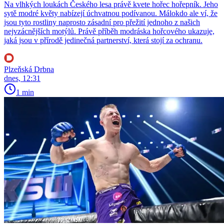
Na vlhkých loukách Českého lesa právě kvete hořec hořepník. Jeho
sytě modré květy nabízejí úchvatnou podívanou. Málokdo ale ví, že
jsou tyto rostliny naprosto zásadní pro přežití jednoho z našich
nejvzácnějších motýlů. Právě příběh modráska hořcového ukazuje,
jaká jsou v přírodě jedinečná partnerství, která stojí za ochranu.
Plzeňská Drbna
dnes, 12:31
1 min