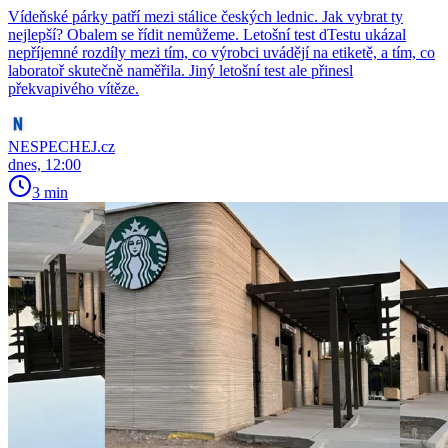
Vídeňské párky patří mezi stálice českých lednic. Jak vybrat ty
nejlepší? Obalem se řídit nemůžeme. Letošní test dTestu ukázal
nepříjemné rozdíly mezi tím, co výrobci uvádějí na etiketě, a tím, co
laboratoř skutečně naměřila. Jiný letošní test ale přinesl
překvapivého vítěze.
NESPECHEJ.cz
dnes, 12:00
3 min