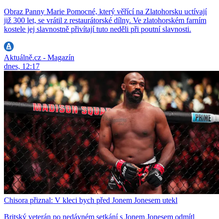
Obraz Panny Marie Pomocné, který věřící na Zlatohorsku uctívají
již 300 let, se vrátil z restaurátorské dílny. Ve zlatohorském farním
kostele jej slavnostně přivítají tuto neděli při poutní slavnosti.
Aktuálně.cz - Magazín
dnes, 12:17
Chisora přiznal: V kleci bych před Jonem Jonesem utekl
Britský veterán po nedávném setkání s Jonem Jonesem odmítl