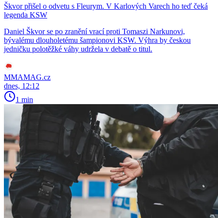
Škvor přišel o odvetu s Fleurym. V Karlových Varech ho teď čeká
legenda KSW
Daniel Škvor se po zranění vrací proti Tomaszi Narkunovi,
bývalému dlouholetému šampionovi KSW. Výhra by českou
jedničku polotěžké váhy udržela v debatě o titul.
MMAMAG.cz
dnes, 12:12
1 min