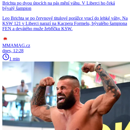
Brichta po dvou útocích na pás mění váhu. V Liberci ho čeká
bývalý šampion
Leo Brichta se po červnové titulové porážce vrací do lehké váhy. Na
KSW 121 v Liberci narazí na Kacpera Formelu, bývalého šampiona
FEN a devátého muže žebříčku KSW.
MMAMAG.cz
dnes, 12:28
1 min