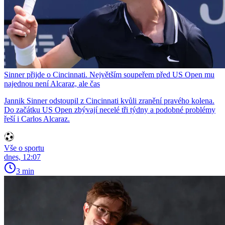
Sinner přijde o Cincinnati. Největším soupeřem před US Open mu
najednou není Alcaraz, ale čas
Jannik Sinner odstoupil z Cincinnati kvůli zranění pravého kolena.
Do začátku US Open zbývají necelé tři týdny a podobné problémy
řeší i Carlos Alcaraz.
Vše o sportu
dnes, 12:07
3 min