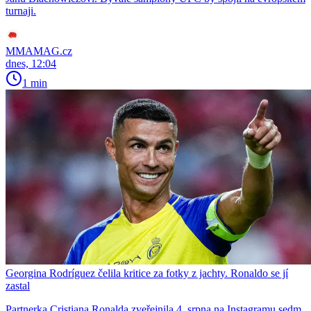
turnaji.
MMAMAG.cz
dnes, 12:04
1 min
Georgina Rodríguez čelila kritice za fotky z jachty. Ronaldo se jí
zastal
Partnerka Cristiana Ronalda zveřejnila 4. srpna na Instagramu sedm