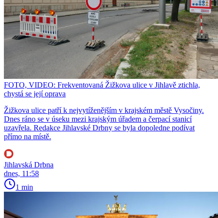
FOTO, VIDEO: Frekventovaná Žižkova ulice v Jihlavě ztichla,
chystá se její oprava
Žižkova ulice patří k nejvytíženějším v krajském městě Vysočiny.
Dnes ráno se v úseku mezi krajským úřadem a čerpací stanicí
uzavřela. Redakce Jihlavské Drbny se byla dopoledne podívat
přímo na místě.
Jihlavská Drbna
dnes, 11:58
1 min