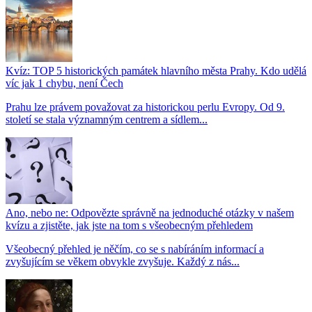
Kvíz: TOP 5 historických památek hlavního města Prahy. Kdo udělá
víc jak 1 chybu, není Čech
Prahu lze právem považovat za historickou perlu Evropy. Od 9.
století se stala významným centrem a sídlem...
Ano, nebo ne: Odpovězte správně na jednoduché otázky v našem
kvízu a zjistěte, jak jste na tom s všeobecným přehledem
Všeobecný přehled je něčím, co se s nabíráním informací a
zvyšujícím se věkem obvykle zvyšuje. Každý z nás...