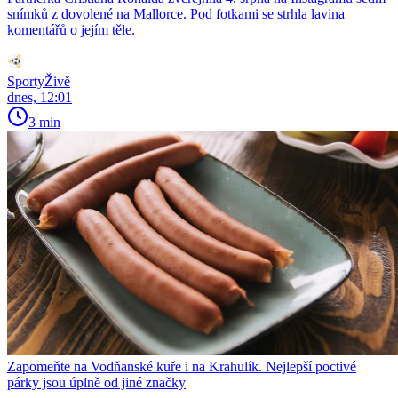
snímků z dovolené na Mallorce. Pod fotkami se strhla lavina
komentářů o jejím těle.
SportyŽivě
dnes, 12:01
3 min
Zapomeňte na Vodňanské kuře i na Krahulík. Nejlepší poctivé
párky jsou úplně od jiné značky