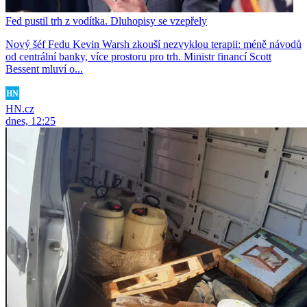
Fed pustil trh z vodítka. Dluhopisy se vzepřely
Nový šéf Fedu Kevin Warsh zkouší nezvyklou terapii: méně návodů
od centrální banky, více prostoru pro trh. Ministr financí Scott
Bessent mluví o...
HN.cz
dnes, 12:25