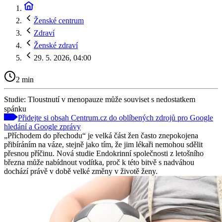
Ženské centrum
Zdraví
Ženské zdraví
29. 5. 2026, 04:00
2 min
Studie: Tloustnutí v menopauze může souviset s nedostatkem
spánku
Přidejte si obsah Centrum.cz do oblíbených zdrojů pro Google
hledání a Google zprávy
„Příchodem do přechodu“ je velká část žen často znepokojena
přibíráním na váze, stejně jako tím, že jim lékaři nemohou sdělit
přesnou příčinu. Nová studie Endokrinní společnosti z letošního
března může nabídnout vodítka, proč k této bitvě s nadváhou
dochází právě v době velké změny v životě ženy.