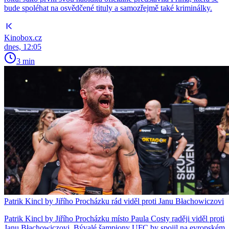
bude spoléhat na osvědčené tituly a samozřejmě také kriminálky.
Kinobox.cz
dnes, 12:05
3 min
Patrik Kincl by Jiřího Procházku rád viděl proti Janu Błachowiczovi
Patrik Kincl by Jiřího Procházku místo Paula Costy raději viděl proti
Janu Błachowiczovi. Bývalé šampiony UFC by spojil na evropském