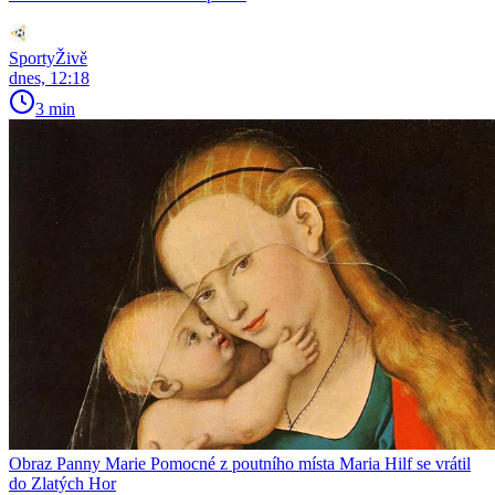
SportyŽivě
dnes, 12:18
3 min
Obraz Panny Marie Pomocné z poutního místa Maria Hilf se vrátil
do Zlatých Hor