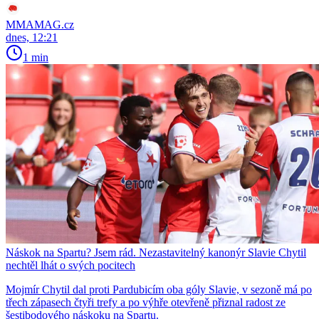
MMAMAG.cz
dnes, 12:21
1 min
Náskok na Spartu? Jsem rád. Nezastavitelný kanonýr Slavie Chytil
nechtěl lhát o svých pocitech
Mojmír Chytil dal proti Pardubicím oba góly Slavie, v sezoně má po
třech zápasech čtyři trefy a po výhře otevřeně přiznal radost ze
šestibodového náskoku na Spartu.