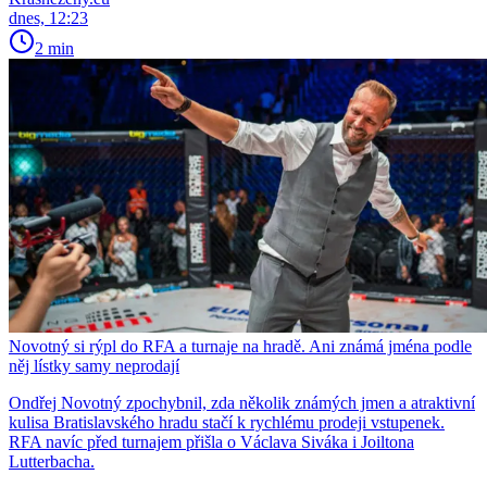
dnes, 12:23
2 min
Novotný si rýpl do RFA a turnaje na hradě. Ani známá jména podle
něj lístky samy neprodají
Ondřej Novotný zpochybnil, zda několik známých jmen a atraktivní
kulisa Bratislavského hradu stačí k rychlému prodeji vstupenek.
RFA navíc před turnajem přišla o Václava Siváka i Joiltona
Lutterbacha.