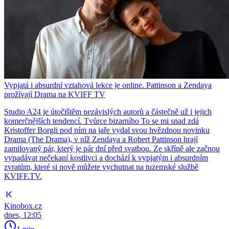
Vypjatá i absurdní vztahová lekce je online. Pattinson a Zendaya
prožívají Drama na KVIFF TV
Studio A24 je útočištěm nezávislých autorů a částečně už i jejich
komerčnějších tendencí. Tvůrce bizarního To se mi snad zdá
Kristoffer Borgli pod ním na jaře vydal svou hvězdnou novinku
Drama (The Drama), v níž Zendaya a Robert Pattinson hrají
zamilovaný pár, který je pár dní před svatbou. Ze skříně ale začnou
vypadávat nečekaní kostlivci a dochází k vypjatým i absurdním
zvratům, které si nově můžete vychutnat na tuzemské službě
KVIFF.TV.
Kinobox.cz
dnes, 12:05