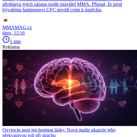
představu jejich zápasu podle pravidel MMA. Přiznal, že proti
bývalému šampionovi UFC nevidí cestu k úspěchu.
MMAMAG.cz
dnes, 12:16
1 min
Reklama
Oxytocin není jen hormon lásky. Nová studie ukazuje jeho
překvapivou roli při strachu