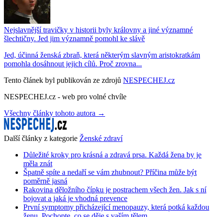
Nejslavnější travičky v historii byly královny a jiné významné
šlechtičny. Jed jim významně pomohl ke slávě
Jed, účinná ženská zbraň, která některým slavným aristokratkám
pomohla dosáhnout jejich cílů. Proč zrovna...
Tento článek byl publikován ze zdrojů
NESPECHEJ.cz
NESPECHEJ.cz - web pro volné chvíle
Všechny články tohoto autora →
Další články z kategorie
Ženské zdraví
Důležité kroky pro krásná a zdravá prsa. Každá žena by je
měla znát
Špatně spíte a nedaří se vám zhubnout? Příčina může být
poměrně jasná
Rakovina děložního čípku je postrachem všech žen. Jak s ní
bojovat a jaká je vhodná prevence
První symptomy přicházející menopauzy, která potká každou
ženu. Pochopte, co se děje s vaším tělem