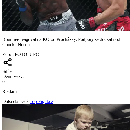
Rountree reagoval na KO od Procházky. Podpory se dočkal i od
Chucka Norrise
Zdroj
:
FOTO: UFC
Sdílet
Denní
výzva
0
Reklama
Další články z
Top-Fight.cz