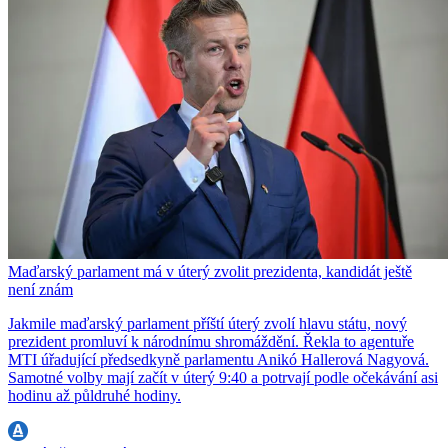
Maďarský parlament má v úterý zvolit prezidenta, kandidát ještě
není znám
Jakmile maďarský parlament příští úterý zvolí hlavu státu, nový
prezident promluví k národnímu shromáždění. Řekla to agentuře
MTI úřadující předsedkyně parlamentu Anikó Hallerová Nagyová.
Samotné volby mají začít v úterý 9:40 a potrvají podle očekávání asi
hodinu až půldruhé hodiny.