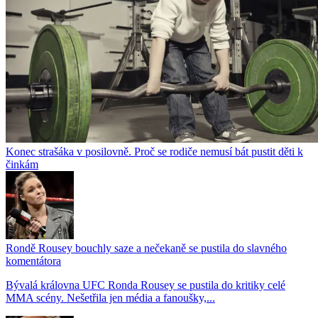
Konec strašáka v posilovně. Proč se rodiče nemusí bát pustit děti k
činkám
Rondě Rousey bouchly saze a nečekaně se pustila do slavného
komentátora
Bývalá královna UFC Ronda Rousey se pustila do kritiky celé
MMA scény. Nešetřila jen média a fanoušky,...