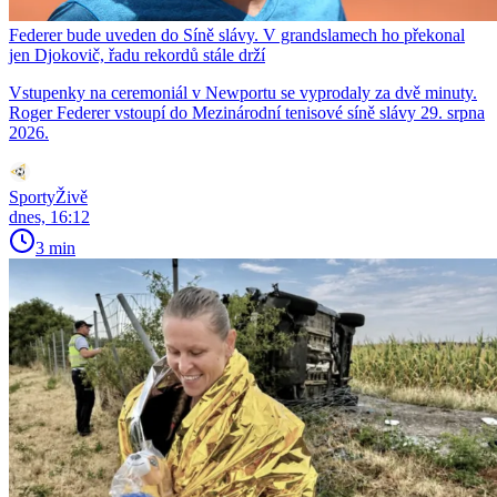
Federer bude uveden do Síně slávy. V grandslamech ho překonal
jen Djokovič, řadu rekordů stále drží
Vstupenky na ceremoniál v Newportu se vyprodaly za dvě minuty.
Roger Federer vstoupí do Mezinárodní tenisové síně slávy 29. srpna
2026.
SportyŽivě
dnes, 16:12
3 min