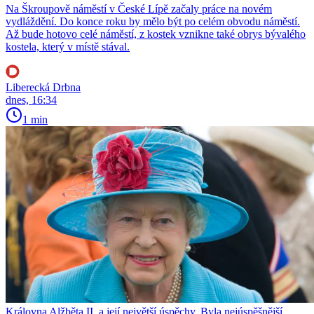
Na Škroupově náměstí v České Lípě začaly práce na novém
vydláždění. Do konce roku by mělo být po celém obvodu náměstí.
Až bude hotovo celé náměstí, z kostek vznikne také obrys bývalého
kostela, který v místě stával.
Liberecká Drbna
dnes, 16:34
1 min
Královna Alžběta II. a její největší úspěchy. Byla nejúspěšnější