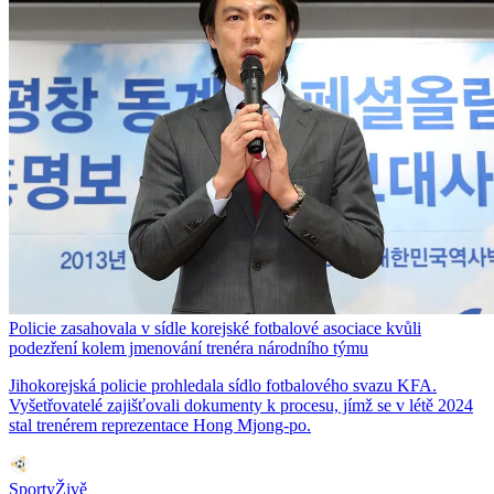
Policie zasahovala v sídle korejské fotbalové asociace kvůli
podezření kolem jmenování trenéra národního týmu
Jihokorejská policie prohledala sídlo fotbalového svazu KFA.
Vyšetřovatelé zajišťovali dokumenty k procesu, jímž se v létě 2024
stal trenérem reprezentace Hong Mjong-po.
SportyŽivě