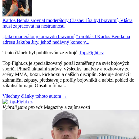
Karlos Benda srovnal moderátory Clashe: Jíra byl bravurní, Vláďa
musí zapracovat na nestrannosti
„Jako moderátor je opravdu bravurní,“ prohlásil Karlos Benda na
adresu Jakuba Jíry, jehož nedávný konec v...
Tento článek byl publikován ze zdrojů
Top-Fight.cz
Top-Fight.cz je specializovaný portál zaměřený na svět bojových
sportů. Přináší aktuální zprávy, výsledky, analýzy a rozhovory ze
scény MMA, boxu, kickboxu a dalších disciplín. Sleduje domácí i
zahraniční zápasy, představuje profily bojovníků a nabízí pohled do
zákulisí turnajů. Obsah míří na...
Všechny články tohoto autora →
Vybrali jsme pro vás
Magazíny a zajímavosti