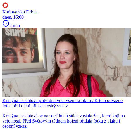
Karlovarská Drbna
dnes, 16:00
2 min
Kristýna Leichtová přitvrdila vůči všem kritikům: K této odvážné
fotce při kojení připsala ostrý vzkaz
Kristýna Leichtová se na sociálních sítích zastala žen, které kojí na
veřejnosti. Před Světovým týdnem kojení přidala fotku z vlaku i
osobní vzkaz.