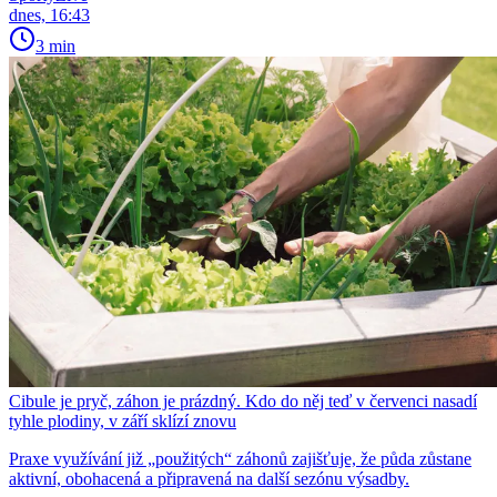
dnes, 16:43
3 min
Cibule je pryč, záhon je prázdný. Kdo do něj teď v červenci nasadí
tyhle plodiny, v září sklízí znovu
Praxe využívání již „použitých“ záhonů zajišťuje, že půda zůstane
aktivní, obohacená a připravená na další sezónu výsadby.