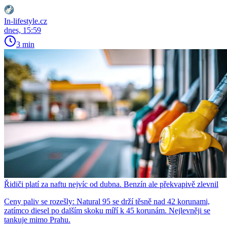
In-lifestyle.cz
dnes, 15:59
3 min
Řidiči platí za naftu nejvíc od dubna. Benzín ale překvapivě zlevnil
Ceny paliv se rozešly: Natural 95 se drží těsně nad 42 korunami,
zatímco diesel po dalším skoku míří k 45 korunám. Nejlevněji se
tankuje mimo Prahu.