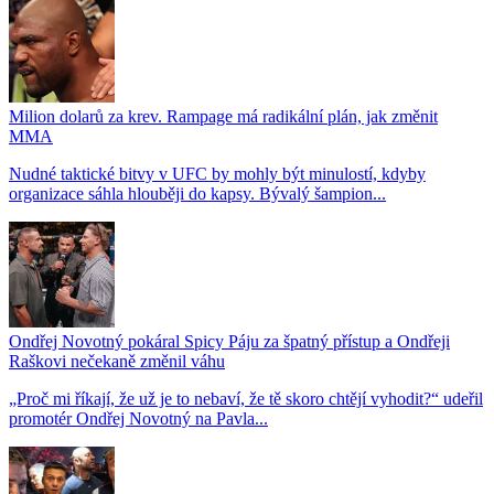
Milion dolarů za krev. Rampage má radikální plán, jak změnit
MMA
Nudné taktické bitvy v UFC by mohly být minulostí, kdyby
organizace sáhla hlouběji do kapsy. Bývalý šampion...
Ondřej Novotný pokáral Spicy Páju za špatný přístup a Ondřeji
Raškovi nečekaně změnil váhu
„Proč mi říkají, že už je to nebaví, že tě skoro chtějí vyhodit?“ udeřil
promotér Ondřej Novotný na Pavla...