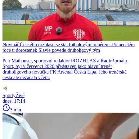
Novinář Českého rozhlasu se stal fotbalovým trenérem. Po necelém
roce u dorostenek Slavie povede druholigový tým
Petr Mathauser, sportovní redaktor iROZHLAS a Radiožurnálu
Sport, byl v červenci 2026 představen jako hlavní trenér
druholigového nováčka FK Arsenal Česká Lípa. Jeho trenérská
cesta ale nezačala včera.
SportyŽivě
dnes, 17:14
3 min