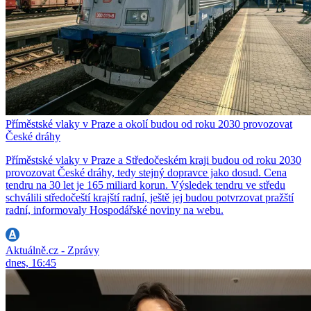
Příměstské vlaky v Praze a okolí budou od roku 2030 provozovat
České dráhy
Příměstské vlaky v Praze a Středočeském kraji budou od roku 2030
provozovat České dráhy, tedy stejný dopravce jako dosud. Cena
tendru na 30 let je 165 miliard korun. Výsledek tendru ve středu
schválili středočeští krajští radní, ještě jej budou potvrzovat pražští
radní, informovaly Hospodářské noviny na webu.
Aktuálně.cz - Zprávy
dnes, 16:45