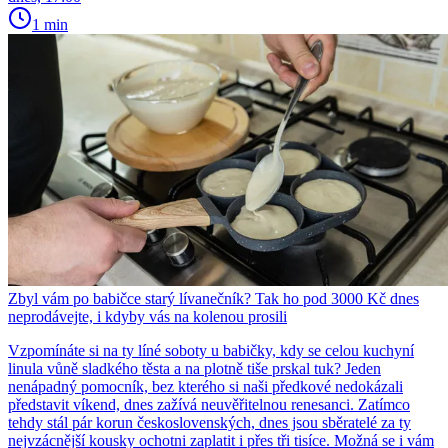
1 min
Zbyl vám po babičce starý lívanečník? Tak ho pod 3000 Kč dnes
neprodávejte, i kdyby vás na kolenou prosili
Vzpomínáte si na ty líné soboty u babičky, kdy se celou kuchyní
linula vůně sladkého těsta a na plotně tiše prskal tuk? Jeden
nenápadný pomocník, bez kterého si naši předkové nedokázali
představit víkend, dnes zažívá neuvěřitelnou renesanci. Zatímco
tehdy stál pár korun československých, dnes jsou sběratelé za ty
nejvzácnější kousky ochotni zaplatit i přes tři tisíce. Možná se i vám