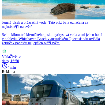
Jemný písek a průzračná voda. Tato pláž byla označena za
nejkrásnější na světě
Sedm kilometrů křemičitého písku, tyrkysová voda a ani jeden hotel
v dohledu. Whitehaven Beach v australském Queenslandu ovládla
žebříček padesáti nejlepších pláží světa.
VědaŽivě.cz
dnes, 16:50
4 min
Reklama