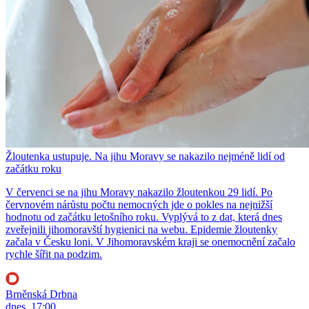
Žloutenka ustupuje. Na jihu Moravy se nakazilo nejméně lidí od
začátku roku
V červenci se na jihu Moravy nakazilo žloutenkou 29 lidí. Po
červnovém nárůstu počtu nemocných jde o pokles na nejnižší
hodnotu od začátku letošního roku. Vyplývá to z dat, která dnes
zveřejnili jihomoravští hygienici na webu. Epidemie žloutenky
začala v Česku loni. V Jihomoravském kraji se onemocnění začalo
rychle šířit na podzim.
Brněnská Drbna
dnes, 17:00