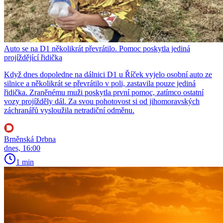
Auto se na D1 několikrát převrátilo. Pomoc poskytla jediná
projíždějící řidička
Když dnes dopoledne na dálnici D1 u Říček vyjelo osobní auto ze
silnice a několikrát se převrátilo v poli, zastavila pouze jediná
řidička. Zraněnému muži poskytla první pomoc, zatímco ostatní
vozy projížděly dál. Za svou pohotovost si od jihomoravských
záchranářů vysloužila netradiční odměnu.
Brněnská Drbna
dnes, 16:00
1 min