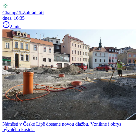
Chalupáři-Zahrádkáři
dnes, 16:35
2 min
Náměstí v České Lípě dostane novou dlažbu. Vznikne i obrys
bývalého kostela