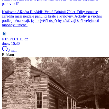
panovnicí?
Královna Alžběta II. vládla Velké Británii 70 let. Díky tomu se
zařadila mezi nejdéle panující krále a královny. Ačkoliv ji všichni
podle jména znají, její největší úspěchy zůstávají širší veřejnosti
mnohdy utajené.
NESPECHEJ.cz
dnes, 16:30
3 min
Reklama