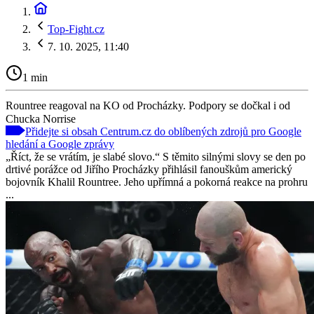
Top-Fight.cz
7. 10. 2025, 11:40
1 min
Rountree reagoval na KO od Procházky. Podpory se dočkal i od
Chucka Norrise
Přidejte si obsah Centrum.cz do oblíbených zdrojů pro Google
hledání a Google zprávy
„Říct, že se vrátím, je slabé slovo.“ S těmito silnými slovy se den po
drtivé porážce od Jiřího Procházky přihlásil fanouškům americký
bojovník Khalil Rountree. Jeho upřímná a pokorná reakce na prohru
...