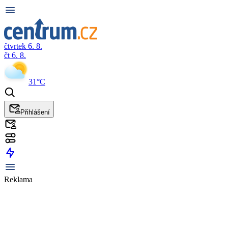
čtvrtek 6. 8.
čt 6. 8.
31°C
Přihlášení
Reklama