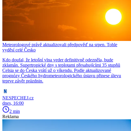
Meteorologové právě aktualizovali předpověď na srpen. Tohle
vyděsí celé Česko
Kdo doufal, že letošní vlna veder definitivně odezněla, bude
zklamán. Supertropické dny s teplotami přesahujícími 35 stupňů
Celsia se do Česka vrátí už o víkendu. Podle aktualizované
prognózy Českého hydrometeorologického ústavu přinese úlevu
teprve závěr prázdnin.
NESPECHEJ.cz
dnes, 16:00
2 min
Reklama