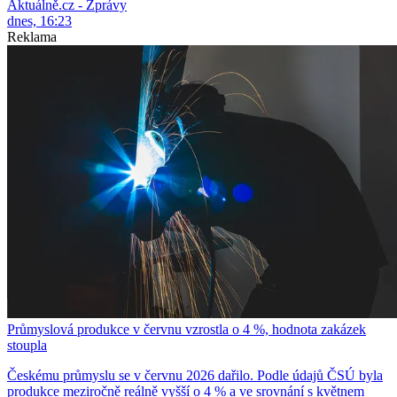
Aktuálně.cz - Zprávy
dnes, 16:23
Reklama
Průmyslová produkce v červnu vzrostla o 4 %, hodnota zakázek
stoupla
Českému průmyslu se v červnu 2026 dařilo. Podle údajů ČSÚ byla
produkce meziročně reálně vyšší o 4 % a ve srovnání s květnem