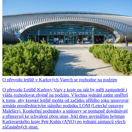
O převodu letiště v Karlových Varech se rozhodne na podzim
O převodu Letiště Karlovy Vary z kraje na stát by měli zastupitelé i
vláda rozhodovat zřejmě na podzim. Všechna jednání zatím směřují
k tomu, aby krajské letiště mohla od začátku příštího roku spravovat
armáda prostřednictvím státního podniku LOM (Letecké opravny
Malešice). Konkrétní podmínky a smlouvy se postupně dojednávají
a připravují ke schválení obou stran, řekl dnes novinářům hejtman
Karlovarského kraje Petr Kubis (ANO) po jednání zástupců všech
zúčastněných stran.