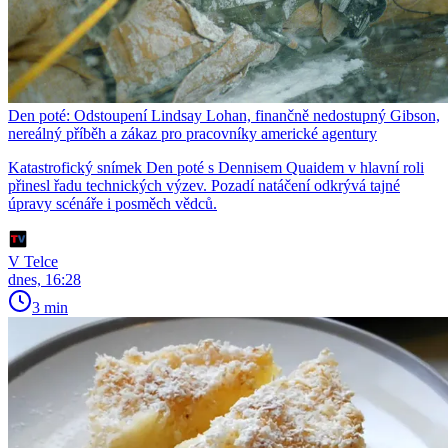
Den poté: Odstoupení Lindsay Lohan, finančně nedostupný Gibson,
nereálný příběh a zákaz pro pracovníky americké agentury
Katastrofický snímek Den poté s Dennisem Quaidem v hlavní roli
přinesl řadu technických výzev. Pozadí natáčení odkrývá tajné
úpravy scénáře i posměch vědců.
V Telce
dnes, 16:28
3 min