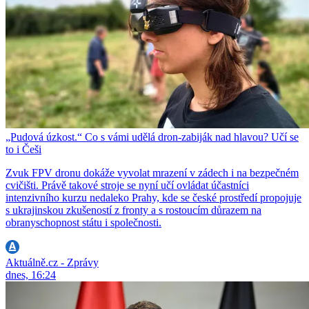
„Pudová úzkost.“ Co s vámi udělá dron-zabiják nad hlavou? Učí se
to i Češi
Zvuk FPV dronu dokáže vyvolat mrazení v zádech i na bezpečném
cvičišti. Právě takové stroje se nyní učí ovládat účastníci
intenzivního kurzu nedaleko Prahy, kde se české prostředí propojuje
s ukrajinskou zkušeností z fronty a s rostoucím důrazem na
obranyschopnost státu i společnosti.
Aktuálně.cz - Zprávy
dnes, 16:24