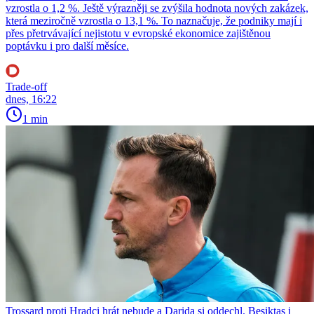
vzrostla o 1,2 %. Ještě výrazněji se zvýšila hodnota nových zakázek,
která meziročně vzrostla o 13,1 %. To naznačuje, že podniky mají i
přes přetrvávající nejistotu v evropské ekonomice zajištěnou
poptávku i pro další měsíce.
Trade-off
dnes, 16:22
1 min
Trossard proti Hradci hrát nebude a Darida si oddechl. Beşiktaş i