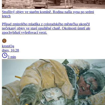
Strašlivý objev ve starém komíně. Rodina našla syna po sedmi
letech
Případ zmizelého mladíka z coloradského městečka ukončil
nečekaný objev ve staré opuštěné chatě. Okolnosti úmrtí ale
zpochybňují vyšetřovací verzi.
kroniQa
dnes, 16:28
3 min