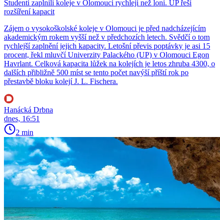
Studenti zaplnili koleje v Olomouci rychleji než loni. UP řeší
rozšíření kapacit
Zájem o vysokoškolské koleje v Olomouci je před nadcházejícím
akademickým rokem vyšší než v předchozích letech. Svědčí o tom
rychlejší zaplnění jejich kapacity. Letošní převis poptávky je asi 15
procent, řekl mluvčí Univerzity Palackého (UP) v Olomouci Egon
Havrlant. Celková kapacita lůžek na kolejích je letos zhruba 4300, o
dalších přibližně 500 míst se tento počet navýší příští rok po
přestavbě bloku kolejí J. L. Fischera.
Hanácká Drbna
dnes, 16:51
2 min