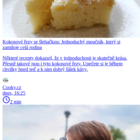
Kokosové řezy se šlehačkou: Jednoduchý moučník, který si
zamiluje celá rodina
Některé recepty dokazují, že v jednoduchosti je skutečně krása.
Přesně takové jsou i tyto kokosové řezy. Upečete si je během
chvilky hned teď a k nim dobrý šálek kávy.
Cooky.cz
dnes, 16:25
2 min