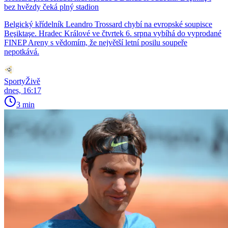
bez hvězdy čeká plný stadion
Belgický křídelník Leandro Trossard chybí na evropské soupisce
Beşiktaşe. Hradec Králové ve čtvrtek 6. srpna vybíhá do vyprodané
FINEP Areny s vědomím, že největší letní posilu soupeře
nepotkává.
SportyŽivě
dnes, 16:17
3 min