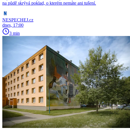
na půdě skrývá poklad, o kterém nemáte ani tušení.
NESPECHEJ.cz
dnes, 17:00
3 min