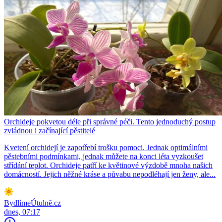
Orchideje pokvetou déle při správné péči. Tento jednoduchý postup
zvládnou i začínající pěstitelé
Kvetení orchidejí je zapotřebí trošku pomoci. Jednak optimálními
pěstebními podmínkami, jednak můžete na konci léta vyzkoušet
střídání teplot. Orchideje patří ke květinové výzdobě mnoha našich
domácností. Jejich něžné kráse a půvabu nepodléhají jen ženy, ale...
BydlímeÚtulně.cz
dnes, 07:17