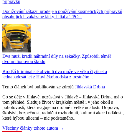
přípravků
Dodržování zákazu prodeje a používání kosmetických přípravků
obsahujících zakázané látky Lilial a TPO...
Dva muži kradli náhradní díly na sekačky. Způsobili téměř
dvoumilionovou škodu
Brodští kriminalisté obvinili dva muže ve věku čtyřicet a
jednapadesát let z Havlíčkobrodska z trestného...
Tento článek byl publikován ze zdrojů
Jihlavská Drbna
Co se děje v Jihlavě, nezůstává v Jihlavě – Jihlavská Drbna má o
tom přehled. Sleduje život v krajském městě i v jeho okolí s
pohotovostí, která reaguje na drobné i velké události. Doprava,
školství, bezpečnost, radniční rozhodnutí, kulturní akce i události,
které hýbou ulicemi – nic podstatného...
Všechny články tohoto autora →