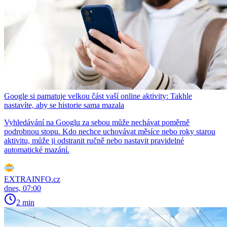
Google si pamatuje velkou část vaší online aktivity: Takhle
nastavíte, aby se historie sama mazala
Vyhledávání na Googlu za sebou může nechávat poměrně
podrobnou stopu. Kdo nechce uchovávat měsíce nebo roky starou
aktivitu, může ji odstranit ručně nebo nastavit pravidelné
automatické mazání.
EXTRAINFO.cz
dnes, 07:00
2 min