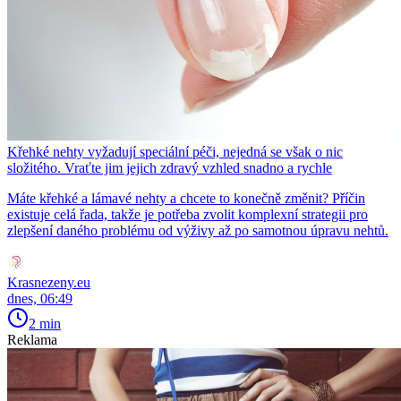
Křehké nehty vyžadují speciální péči, nejedná se však o nic
složitého. Vraťte jim jejich zdravý vzhled snadno a rychle
Máte křehké a lámavé nehty a chcete to konečně změnit? Příčin
existuje celá řada, takže je potřeba zvolit komplexní strategii pro
zlepšení daného problému od výživy až po samotnou úpravu nehtů.
Krasnezeny.eu
dnes, 06:49
2 min
Reklama