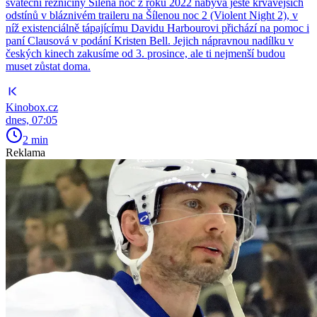
sváteční řezničiny Šílená noc z roku 2022 nabývá ještě krvavějších
odstínů v bláznivém traileru na Šílenou noc 2 (Violent Night 2), v
níž existenciálně tápajícímu Davidu Harbourovi přichází na pomoc i
paní Clausová v podání Kristen Bell. Jejich nápravnou nadílku v
českých kinech zakusíme od 3. prosince, ale ti nejmenší budou
muset zůstat doma.
Kinobox.cz
dnes, 07:05
2 min
Reklama