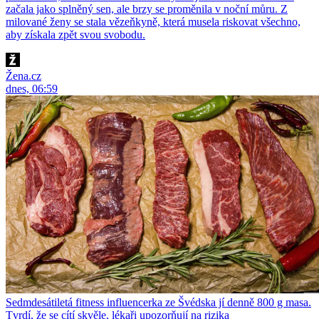
začala jako splněný sen, ale brzy se proměnila v noční můru. Z
milované ženy se stala vězeňkyně, která musela riskovat všechno,
aby získala zpět svou svobodu.
Žena.cz
dnes, 06:59
Sedmdesátiletá fitness influencerka ze Švédska jí denně 800 g masa.
Tvrdí, že se cítí skvěle, lékaři upozorňují na rizika