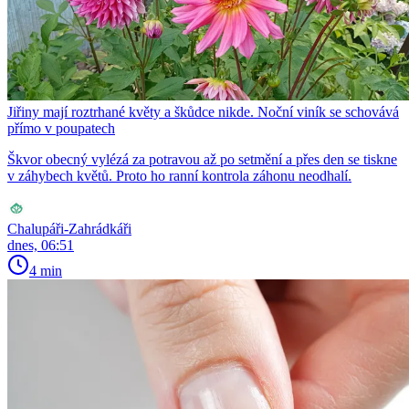
Jiřiny mají roztrhané květy a škůdce nikde. Noční viník se schovává
přímo v poupatech
Škvor obecný vylézá za potravou až po setmění a přes den se tiskne
v záhybech květů. Proto ho ranní kontrola záhonu neodhalí.
Chalupáři-Zahrádkáři
dnes, 06:51
4 min