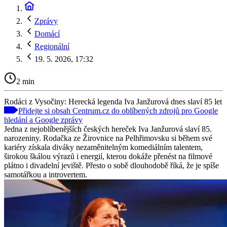
Zprávy
Domácí
Regionální
19. 5. 2026, 17:32
2 min
Rodáci z Vysočiny: Herecká legenda Iva Janžurová dnes slaví 85 let
Přidejte si obsah Centrum.cz do oblíbených zdrojů pro Google
hledání a Google zprávy
Jedna z nejoblíbenějších českých hereček Iva Janžurová slaví 85.
narozeniny. Rodačka ze Žirovnice na Pelhřimovsku si během své
kariéry získala diváky nezaměnitelným komediálním talentem,
širokou škálou výrazů i energií, kterou dokáže přenést na filmové
plátno i divadelní jeviště. Přesto o sobě dlouhodobě říká, že je spíše
samotářkou a introvertem.