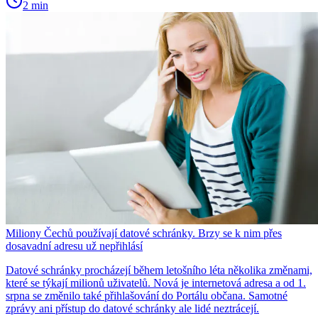
2 min
Miliony Čechů používají datové schránky. Brzy se k nim přes
dosavadní adresu už nepřihlásí
Datové schránky procházejí během letošního léta několika změnami,
které se týkají milionů uživatelů. Nová je internetová adresa a od 1.
srpna se změnilo také přihlašování do Portálu občana. Samotné
zprávy ani přístup do datové schránky ale lidé neztrácejí.