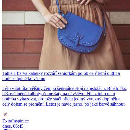
Tahle 1 barva kabelky rozzáří seniorkám po 60 celý letní outfit a
hodí se úplně ke všemu
Léto v šatníku většiny žen po šedesátce stojí na jistotách. Bílé tričko,
béžové lněné kalhoty, černé šaty na návštěvu. Nic z toho není
potřeba vyhazovat, protože stačí přidat jediný výrazný doplněk a
celý dojem se promění. Letos je navíc jasno, po jaké barvě sáhnout.
ExtraInspirace
dnes, 06:45