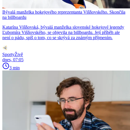
Bývalá manželka hokejového reprezentanta Višňovského. Skončila
na billboardu
Katarína Višňovská, bývalá manželka slovenské hokejové legendy
Ľubomíra Višňovského, se objevila na billboardu. Její příběh ale
není o pádu, spíš o tom, co se skrývá za známým příjmením.
SportyŽivě
dnes, 07:05
3 min