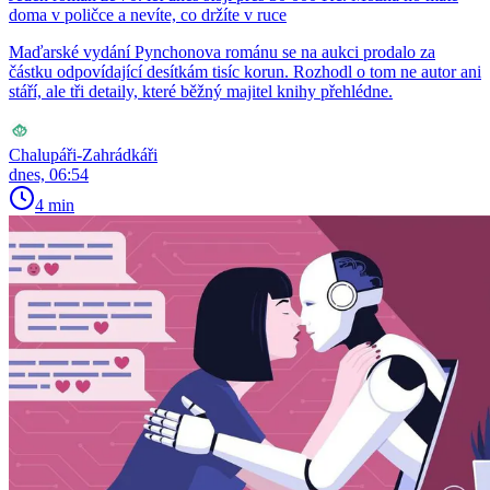
doma v poličce a nevíte, co držíte v ruce
Maďarské vydání Pynchonova románu se na aukci prodalo za
částku odpovídající desítkám tisíc korun. Rozhodl o tom ne autor ani
stáří, ale tři detaily, které běžný majitel knihy přehlédne.
Chalupáři-Zahrádkáři
dnes, 06:54
4 min