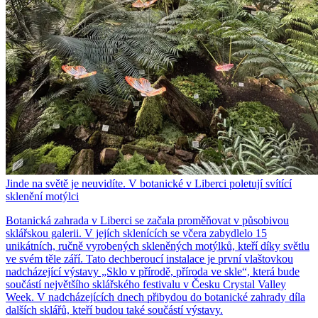
Jinde na světě je neuvidíte. V botanické v Liberci poletují svítící
sklenění motýlci
Botanická zahrada v Liberci se začala proměňovat v působivou
sklářskou galerii. V jejích sklenících se včera zabydlelo 15
unikátních, ručně vyrobených skleněných motýlků, kteří díky světlu
ve svém těle září. Tato dechberoucí instalace je první vlaštovkou
nadcházející výstavy „Sklo v přírodě, příroda ve skle“, která bude
součástí největšího sklářského festivalu v Česku Crystal Valley
Week. V nadcházejících dnech přibydou do botanické zahrady díla
dalších sklářů, kteří budou také součástí výstavy.