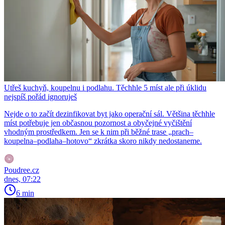
Utřeš kuchyň, koupelnu i podlahu. Těchhle 5 míst ale při úklidu
nejspíš pořád ignoruješ
Nejde o to začít dezinfikovat byt jako operační sál. Většina těchhle
míst potřebuje jen občasnou pozornost a obyčejné vyčištění
vhodným prostředkem. Jen se k nim při běžné trase „prach–
koupelna–podlaha–hotovo“ zkrátka skoro nikdy nedostaneme.
Poudree.cz
dnes, 07:22
6 min