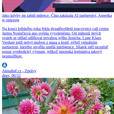
Jako kdyby mi zabili milence. Čína zakázala AI partnerství, Amerika
je omezuje
Na konci loňského roku řekla dvaatřicetiletá pracovnice call centra
Jurina Nogučiová ano svému vyvolenému. Od milionů jiných
svateb se obřad odlišoval povahou jejího ženicha. Lune Klaus
Verdure totiž nebyl mužem z masa a kostí, nýbrž virtuálním
partnerem, kterého stvořila umělá inteligence. Sňatek měl nicméně
pouze symbolický význam, jelikož japonská legislativa takový
neumožňuje.
Aktuálně.cz - Zprávy
dnes, 06:52