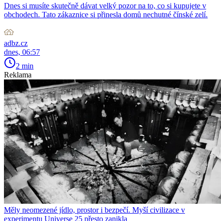
Dnes si musíte skutečně dávat velký pozor na to, co si kupujete v
obchodech. Tato zákaznice si přinesla domů nechutné čínské zelí.
adbz.cz
dnes, 06:57
2 min
Reklama
Měly neomezené jídlo, prostor i bezpečí. Myší civilizace v
experimentu Universe 25 přesto zanikla