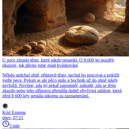
U pece zůstalo těsto, které nikdo neupekl. O 8.600 let později
ukazuje, jak dávno jsme znali kváskování
Někdo smíchal obilí, připravil těsto, nechal ho pracovat a položil
vedle pece. Potom se ale něco stalo a bochník už do ohně nikdy
nevložil. Nevíme, zda jej pekař zapomněl, zahodil, zda se těsto
zkazilo nebo jeho přípravu přerušila úplně obyčejná událost, která
před 8 600 lety nestála nikomu za zaznamenání.
Kód Enigma
dnes, 07:21
5 min