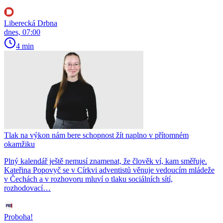
Liberecká Drbna
dnes, 07:00
4 min
Tlak na výkon nám bere schopnost žít naplno v přítomném
okamžiku
Plný kalendář ještě nemusí znamenat, že člověk ví, kam směřuje.
Kateřina Popovyč se v Církvi adventistů věnuje vedoucím mládeže
v Čechách a v rozhovoru mluví o tlaku sociálních sítí,
rozhodovací…
Proboha!