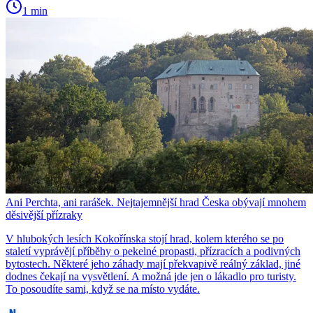
1 min
Ani Perchta, ani rarášek. Nejtajemnější hrad Česka obývají mnohem
děsivější přízraky
V hlubokých lesích Kokořínska stojí hrad, kolem kterého se po
staletí vyprávějí příběhy o pekelné propasti, přízracích a podivných
bytostech. Některé jeho záhady mají překvapivě reálný základ, jiné
dodnes čekají na vysvětlení. A možná jde jen o lákadlo pro turisty.
To posoudíte sami, když se na místo vydáte.