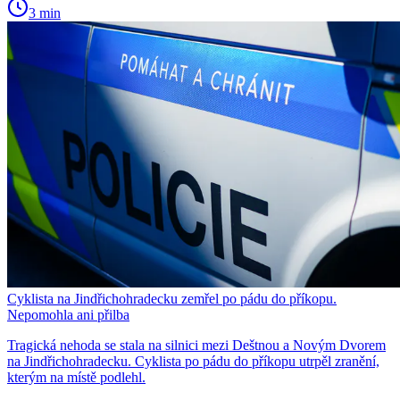
3 min
Cyklista na Jindřichohradecku zemřel po pádu do příkopu.
Nepomohla ani přilba
Tragická nehoda se stala na silnici mezi Deštnou a Novým Dvorem
na Jindřichohradecku. Cyklista po pádu do příkopu utrpěl zranění,
kterým na místě podlehl.