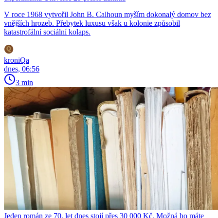
V roce 1968 vytvořil John B. Calhoun myším dokonalý domov bez
vnějších hrozeb. Přebytek luxusu však u kolonie způsobil
katastrofální sociální kolaps.
kroniQa
dnes, 06:56
3 min
Jeden román ze 70. let dnes stojí přes 30 000 Kč. Možná ho máte