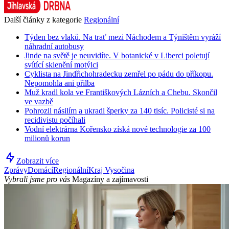
Další články z kategorie
Regionální
Týden bez vlaků. Na trať mezi Náchodem a Týništěm vyráží
náhradní autobusy
Jinde na světě je neuvidíte. V botanické v Liberci poletují
svítící sklenění motýlci
Cyklista na Jindřichohradecku zemřel po pádu do příkopu.
Nepomohla ani přilba
Muž kradl kola ve Františkových Lázních a Chebu. Skončil
ve vazbě
Pohrozil násilím a ukradl šperky za 140 tisíc. Policisté si na
recidivistu počíhali
Vodní elektrárna Kořensko získá nové technologie za 100
milionů korun
Zobrazit více
Zprávy
Domácí
Regionální
Kraj Vysočina
Vybrali jsme pro vás
Magazíny a zajímavosti