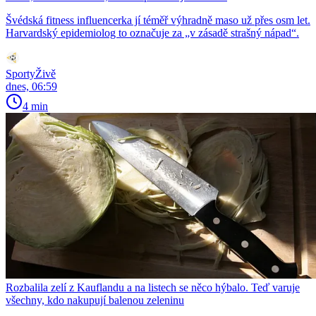
Švédská fitness influencerka jí téměř výhradně maso už přes osm let.
Harvardský epidemiolog to označuje za „v zásadě strašný nápad“.
SportyŽivě
dnes, 06:59
4 min
Rozbalila zelí z Kauflandu a na listech se něco hýbalo. Teď varuje
všechny, kdo nakupují balenou zeleninu