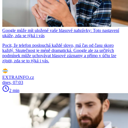
Google může mít uložené vaše hlasové nahrávky: Toto nastavení
ukáže, zda se týká i vás
Pocit, že telefon poslouchá každé slovo, má čas od času skoro
každý. Skutečnost je méně dramatická. Google ale za určitých
podmínek může uchovávat hlasové záznamy a přímo v účtu lze
zjistit, zda se to týká i vás.
EXTRAINFO.cz
dnes, 07:03
2 min