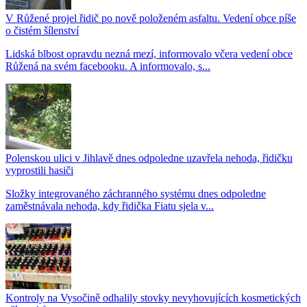
V Růžené projel řidič po nově položeném asfaltu. Vedení obce píše
o čistém šílenství
Lidská blbost opravdu nezná mezí, informovalo včera vedení obce
Růžená na svém facebooku. A informovalo, s...
Polenskou ulici v Jihlavě dnes odpoledne uzavřela nehoda, řidičku
vyprostili hasiči
Složky integrovaného záchranného systému dnes odpoledne
zaměstnávala nehoda, kdy řidička Fiatu sjela v...
Kontroly na Vysočině odhalily stovky nevyhovujících kosmetických