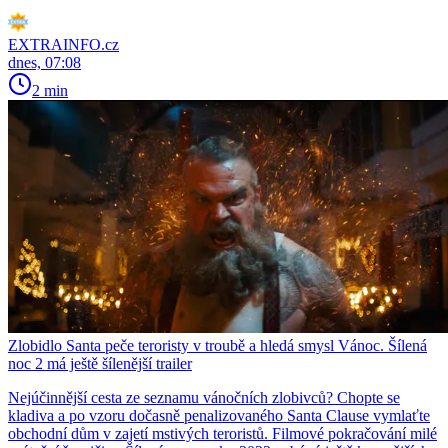
EXTRAINFO.cz
dnes, 07:08
2 min
Zlobidlo Santa peče teroristy v troubě a hledá smysl Vánoc. Šílená
noc 2 má ještě šílenější trailer
Nejúčinnější cesta ze seznamu vánočních zlobivců? Chopte se
kladiva a po vzoru dočasně penalizovaného Santa Clause vymlaťte
obchodní dům v zajetí mstivých teroristů. Filmové pokračování milé