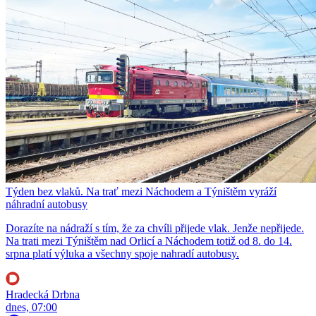
Týden bez vlaků. Na trať mezi Náchodem a Týništěm vyráží
náhradní autobusy
Dorazíte na nádraží s tím, že za chvíli přijede vlak. Jenže nepřijede.
Na trati mezi Týništěm nad Orlicí a Náchodem totiž od 8. do 14.
srpna platí výluka a všechny spoje nahradí autobusy.
Hradecká Drbna
dnes, 07:00