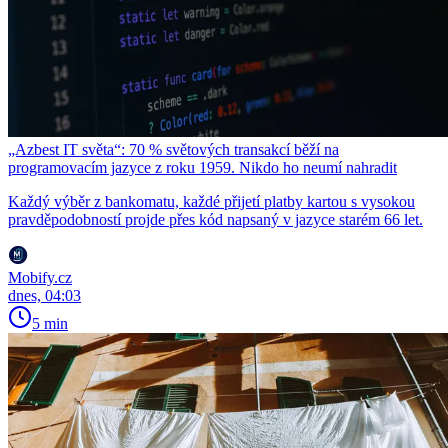
„Azbest IT světa“: 70 % světových transakcí běží na
programovacím jazyce z roku 1959. Nikdo ho neumí nahradit
Každý výběr z bankomatu, každé přijetí platby kartou s vysokou
pravděpodobností projde přes kód napsaný v jazyce starém 66 let.
Mobify.cz
dnes, 04:03
5 min