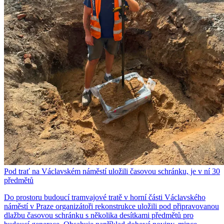
Pod trať na Václavském náměstí uložili časovou schránku, je v ní 30
předmětů
Do prostoru budoucí tramvajové tratě v horní části Václavského
náměstí v Praze organizátoři rekonstrukce uložili pod připravovanou
dlažbu časovou schránku s několika desítkami předmětů pro