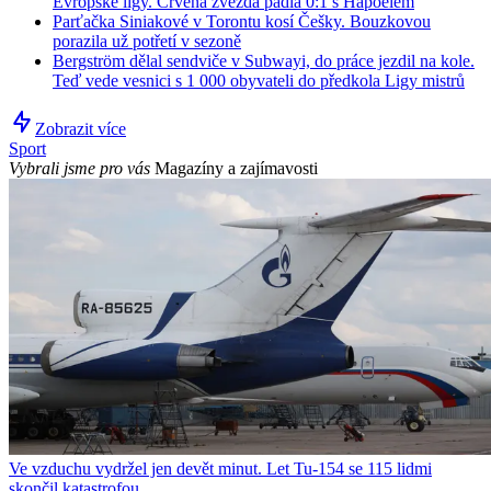
Evropské ligy. Crvena zvezda padla 0:1 s Hapoelem
Parťačka Siniakové v Torontu kosí Češky. Bouzkovou
porazila už potřetí v sezoně
Bergström dělal sendviče v Subwayi, do práce jezdil na kole.
Teď vede vesnici s 1 000 obyvateli do předkola Ligy mistrů
Zobrazit více
Sport
Vybrali jsme pro vás
Magazíny a zajímavosti
Ve vzduchu vydržel jen devět minut. Let Tu-154 se 115 lidmi
skončil katastrofou