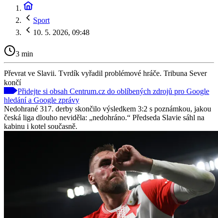
Sport
10. 5. 2026, 09:48
3 min
Převrat ve Slavii. Tvrdík vyřadil problémové hráče. Tribuna Sever
končí
Přidejte si obsah Centrum.cz do oblíbených zdrojů pro Google
hledání a Google zprávy
Nedohrané 317. derby skončilo výsledkem 3:2 s poznámkou, jakou
česká liga dlouho neviděla: „nedohráno.“ Předseda Slavie sáhl na
kabinu i kotel současně.