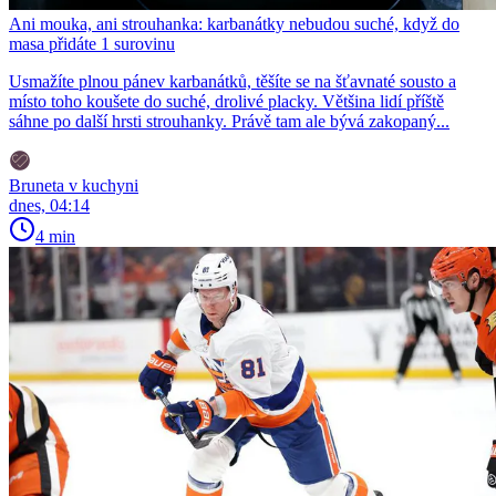
Ani mouka, ani strouhanka: karbanátky nebudou suché, když do
masa přidáte 1 surovinu
Usmažíte plnou pánev karbanátků, těšíte se na šťavnaté sousto a
místo toho koušete do suché, drolivé placky. Většina lidí příště
sáhne po další hrsti strouhanky. Právě tam ale bývá zakopaný...
Bruneta v kuchyni
dnes, 04:14
4 min