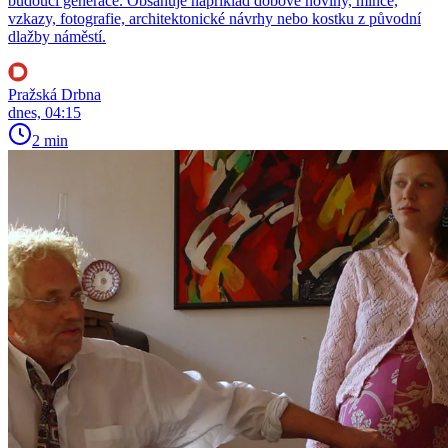
budoucí generace. Obsahuje například dobové noviny, mince,
vzkazy, fotografie, architektonické návrhy nebo kostku z původní
dlažby náměstí.
Pražská Drbna
dnes, 04:15
2 min