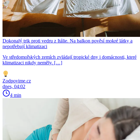
Dokonalý trik proti vedru z Itálie. Na balkon pověsí mokré látky a
nepotřebují klimatizaci
Ve středomořských zemích zvládají tropické dny i domácnosti, které
klimatizaci nikdy neměly. […]
Zodpovime.cz
dnes, 04:02
4 min