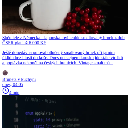
Sběratelé z Německa i Japonska loví tenhle smaltovaný hrnek z dob
ČSSR platí až 6 000 Kč
Ještě donedávna putoval otlučený smaltovaný hrnek při jarním
úklidu bez lítosti do koše. Dnes po stejném kousku jde stále víc lidí
a poptávka nekončí na českých hranicích. Vintage smalt má...
Bruneta v kuchyni
dnes, 04:05
4 min