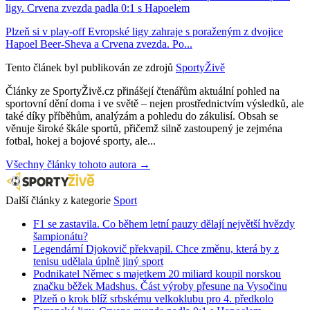
ligy. Crvena zvezda padla 0:1 s Hapoelem
Plzeň si v play-off Evropské ligy zahraje s poraženým z dvojice
Hapoel Beer-Sheva a Crvena zvezda. Po...
Tento článek byl publikován ze zdrojů
SportyŽivě
Články ze SportyŽivě.cz přinášejí čtenářům aktuální pohled na
sportovní dění doma i ve světě – nejen prostřednictvím výsledků, ale
také díky příběhům, analýzám a pohledu do zákulisí. Obsah se
věnuje široké škále sportů, přičemž silně zastoupený je zejména
fotbal, hokej a bojové sporty, ale...
Všechny články tohoto autora →
Další články z kategorie
Sport
F1 se zastavila. Co během letní pauzy dělají největší hvězdy
šampionátu?
Legendární Djokovič překvapil. Chce změnu, která by z
tenisu udělala úplně jiný sport
Podnikatel Němec s majetkem 20 miliard koupil norskou
značku běžek Madshus. Část výroby přesune na Vysočinu
Plzeň o krok blíž srbskému velkoklubu pro 4. předkolo