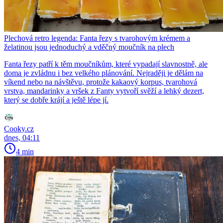
Plechová retro legenda: Fanta řezy s tvarohovým krémem a
želatinou jsou jednoduchý a vděčný moučník na plech
Fanta řezy patří k těm moučníkům, které vypadají slavnostně, ale
doma je zvládnu i bez velkého plánování. Nejraději je dělám na
víkend nebo na návštěvu, protože kakaový korpus, tvarohová
vrstva, mandarinky a vršek z Fanty vytvoří svěží a lehký dezert,
který se dobře krájí a ještě lépe jí.
Cooky.cz
dnes, 04:11
4 min