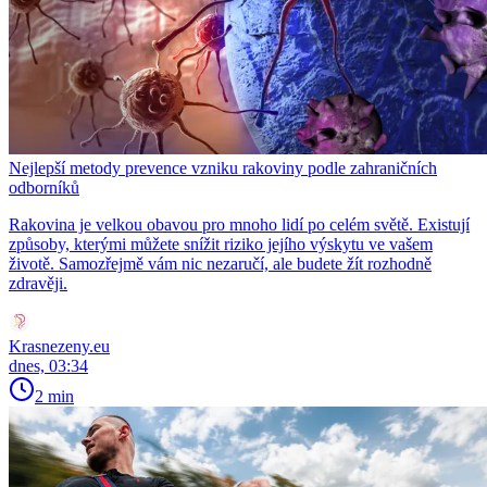
Nejlepší metody prevence vzniku rakoviny podle zahraničních
odborníků
Rakovina je velkou obavou pro mnoho lidí po celém světě. Existují
způsoby, kterými můžete snížit riziko jejího výskytu ve vašem
životě. Samozřejmě vám nic nezaručí, ale budete žít rozhodně
zdravěji.
Krasnezeny.eu
dnes, 03:34
2 min