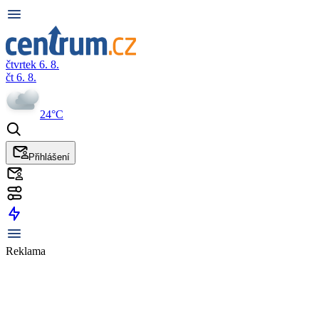
čtvrtek 6. 8.
čt 6. 8.
24°C
Přihlášení
Reklama