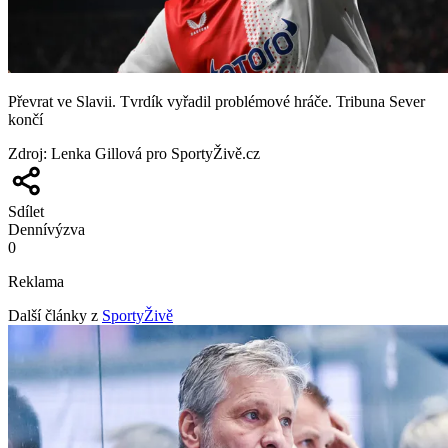
Převrat ve Slavii. Tvrdík vyřadil problémové hráče. Tribuna Sever
končí
Zdroj
:
Lenka Gillová pro SportyŽivě.cz
Sdílet
Denní
výzva
0
Reklama
Další články z
SportyŽivě