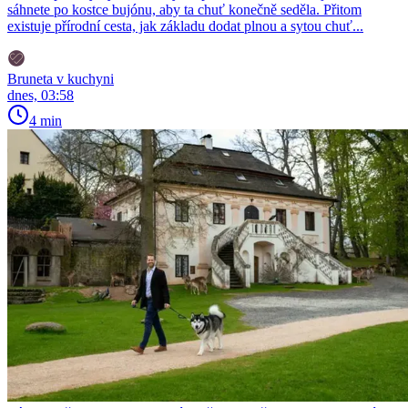
sáhnete po kostce bujónu, aby ta chuť konečně seděla. Přitom
existuje přírodní cesta, jak základu dodat plnou a sytou chuť...
Bruneta v kuchyni
dnes, 03:58
4 min