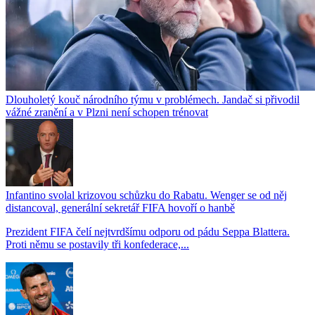
Dlouholetý kouč národního týmu v problémech. Jandač si přivodil
vážné zranění a v Plzni není schopen trénovat
Infantino svolal krizovou schůzku do Rabatu. Wenger se od něj
distancoval, generální sekretář FIFA hovoří o hanbě
Prezident FIFA čelí nejtvrdšímu odporu od pádu Seppa Blattera.
Proti němu se postavily tři konfederace,...