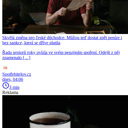
Skvělá změna pro české důchodce. Můžou teď dostat zpět peníze i
bez sankce, která se dříve platila
Řada seniorů roky uvízla ve svém penzijním spoření. Odejít z něj
znamenalo […]
Spotřebitelov.cz
dnes, 04:06
3 min
Reklama