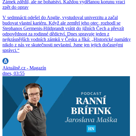
Zámek zdědil, ale ne bohatství. Každou vydělanou korunu vrací
zpět do oprav
V sedmnácti odešel do Anglie, vystudoval univerzitu a začal
budovat vlastní kariéru. Když ale zemřel jeho otec, rozhodl se
Stephanos Germenis-Hildprandt vrátit do jižních Čech a převzít
odpovědnost za rodinné dědictví. Dnes spravuje jeden z
nejkrásnějších vodních zámků v Česku a říká: „Historické památky
nikdo z nás ve skutečnosti nevlastní. Jsme jen jejich dočasnými
správci.“
Aktuálně.cz - Magazín
dnes, 03:55