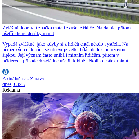
Zvláštní dopravní značka mate i zkušené řidiče. Na dálnici přitom
ušetří klidně desítky minut
Vypadá zvláštně, jako kdyby si z řidičů chtěl někdo vystřelit. Na
německých dálnicích se objevuje velká bílá tabule s oranžovou
šipkou. Její význam často uniká i místním řidičům, přitom v
některých případech zvládne ušetřit klidně několik desítek minut.
Aktuálně.cz - Zprávy
dnes, 03:45
Reklama