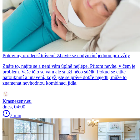
Potraviny pro lepší trávení. Zbavte se nadýmání jednou pro vždy
Znáte to, najíte se a není vám úplně nejlépe. Přitom nevíte, v čem je
problém. Vaše tělo se vám ale snaží něco sdělit. Pokud se cítíte
nafouknutí a unavení, když jste se právě dobře najedli, může to
znamenat nevhodnou kombinaci jídla.
Krasnezeny.eu
dnes, 04:00
2 min