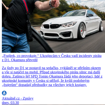
„Frajírek, co provokuje.“ Ukrajincům v Česku vadí incidenty piráta
z D1. Okamura přitvrdil
Za jízdy po D1 se postavil na sedačku, vykláněl se střešním oknem
a vše si natáčel na mobil. Případ ukrajinského piráta silnic má další
dohru. Zatímco šéf SPD Tomio Okamura žádá jeho deportaci, lidé z
ukrajinské komunity v Česku si stěžují, že kvůli podobným
„frajerům“ dopadají předsudky na všechny jejich krajany.
Aktuálně.cz - Zprávy
dnes, 03:30