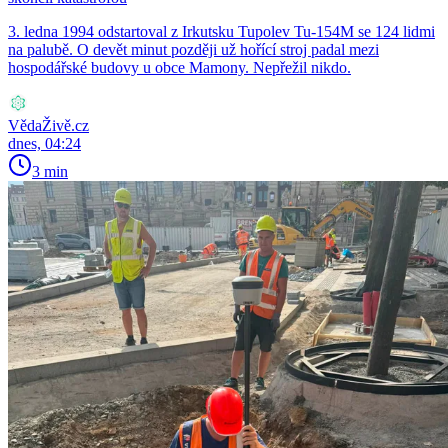
3. ledna 1994 odstartoval z Irkutsku Tupolev Tu-154M se 124 lidmi
na palubě. O devět minut později už hořící stroj padal mezi
hospodářské budovy u obce Mamony. Nepřežil nikdo.
VědaŽivě.cz
dnes, 04:24
3 min