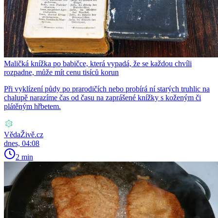
Maličká knížka po babičce, která vypadá, že se každou chvíli
rozpadne, může mít cenu tisíců korun
Při vyklízení půdy po prarodičích nebo probírá ní starých truhlic na
chalupě narazíme čas od času na zaprášené knížky s koženým či
plátěným hřbetem.
VědaŽivě.cz
dnes, 04:08
2 min