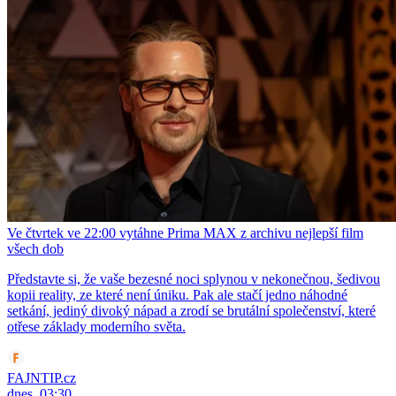
Ve čtvrtek ve 22:00 vytáhne Prima MAX z archivu nejlepší film
všech dob
Představte si, že vaše bezesné noci splynou v nekonečnou, šedivou
kopii reality, ze které není úniku. Pak ale stačí jedno náhodné
setkání, jediný divoký nápad a zrodí se brutální společenství, které
otřese základy moderního světa.
FAJNTIP.cz
dnes, 03:30