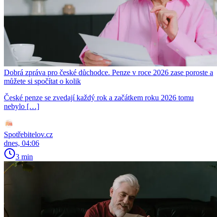
Dobrá zpráva pro české důchodce. Penze v roce 2026 zase poroste a
můžete si spočítat o kolik
České penze se zvedají každý rok a začátkem roku 2026 tomu
nebylo […]
Spotřebitelov.cz
dnes, 04:06
3 min