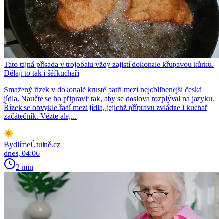
Tato tajná přísada v trojobalu vždy zajistí dokonale křupavou kůrku.
Dělají to tak i šéfkuchaři
Smažený řízek v dokonalé krustě patří mezi nejoblíbenější česká
jídla. Naučte se ho připravit tak, aby se doslova rozplýval na jazyku.
Řízek se obvykle řadí mezi jídla, jejichž přípravu zvládne i kuchař
začátečník. Vězte ale,...
BydlímeÚtulně.cz
dnes, 04:06
2 min