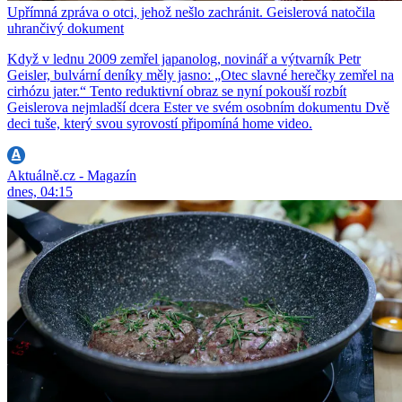
Upřímná zpráva o otci, jehož nešlo zachránit. Geislerová natočila
uhrančivý dokument
Když v lednu 2009 zemřel japanolog, novinář a výtvarník Petr
Geisler, bulvární deníky měly jasno: „Otec slavné herečky zemřel na
cirhózu jater.“ Tento reduktivní obraz se nyní pokouší rozbít
Geislerova nejmladší dcera Ester ve svém osobním dokumentu Dvě
deci tuše, který svou syrovostí připomíná home video.
Aktuálně.cz - Magazín
dnes, 04:15