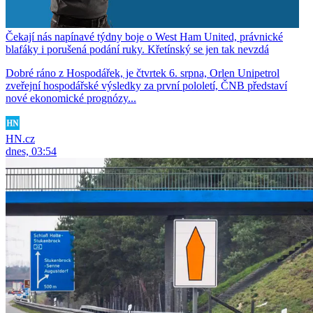
Čekají nás napínavé týdny boje o West Ham United, právnické
blafáky i porušená podání ruky. Křetínský se jen tak nevzdá
Dobré ráno z Hospodářek, je čtvrtek 6. srpna, Orlen Unipetrol
zveřejní hospodářské výsledky za první pololetí, ČNB představí
nové ekonomické prognózy...
HN.cz
dnes, 03:54