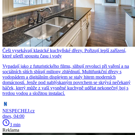
Češi vysekávají klasické kuchyňské dřezy. Pořizují lepší zařízení,
které ušetří spoustu času i vody
Vypadají jako z futuristického filmu, slibují revoluci při vaření a na
sociálních sítích sbírají miliony zhlédnutí. Multifunkční dřezy s
vodopádem a digitálním displejem se staly hitem moderních
domácností. Jenže pod nablýskaným povrchem se skrývá nečekaný
háček, který může z vaší vysněné kuchyně udělat nekonečný boj s
tvrdou vodou a složitou instalací.
NESPECHEJ.cz
dnes, 04:00
3 min
Reklama