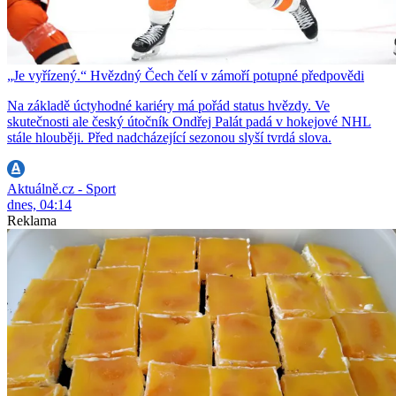
„Je vyřízený.“ Hvězdný Čech čelí v zámoří potupné předpovědi
Na základě úctyhodné kariéry má pořád status hvězdy. Ve
skutečnosti ale český útočník Ondřej Palát padá v hokejové NHL
stále hlouběji. Před nadcházející sezonou slyší tvrdá slova.
Aktuálně.cz - Sport
dnes, 04:14
Reklama