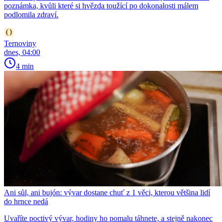
poznámka, kvůli které si hvězda toužící po dokonalosti málem
podlomila zdraví.
Ternoviny
dnes, 04:00
4 min
Ani sůl, ani bujón: vývar dostane chuť z 1 věci, kterou většina lidí
do hrnce nedá
Uvaříte poctivý vývar, hodiny ho pomalu táhnete, a stejně nakonec