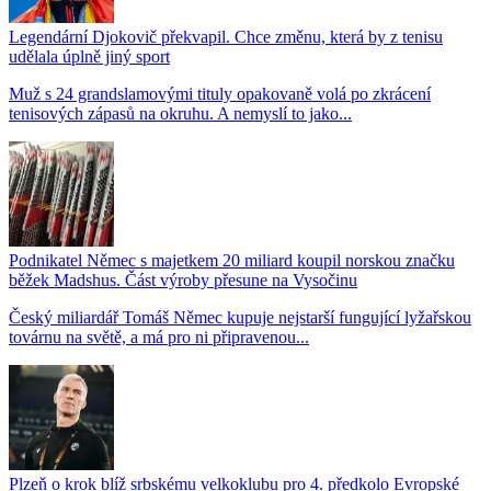
Legendární Djokovič překvapil. Chce změnu, která by z tenisu
udělala úplně jiný sport
Muž s 24 grandslamovými tituly opakovaně volá po zkrácení
tenisových zápasů na okruhu. A nemyslí to jako...
Podnikatel Němec s majetkem 20 miliard koupil norskou značku
běžek Madshus. Část výroby přesune na Vysočinu
Český miliardář Tomáš Němec kupuje nejstarší fungující lyžařskou
továrnu na světě, a má pro ni připravenou...
Plzeň o krok blíž srbskému velkoklubu pro 4. předkolo Evropské