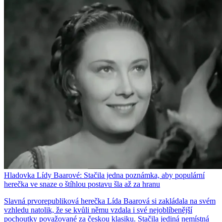
Hladovka Lídy Baarové: Stačila jedna poznámka, aby populární
herečka ve snaze o štíhlou postavu šla až za hranu
Slavná prvorepubliková herečka Lída Baarová si zakládala na svém
vzhledu natolik, že se kvůli němu vzdala i své nejoblíbenější
pochoutky považované za českou klasiku. Stačila jediná nemístná