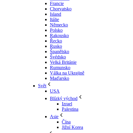
Francie
Chorvatsko
Island
Itálie
Německo
Polsko
Rakousko
Řecko
Rusko
Španělsko
Švédsko
Velká Británie
Rumunsko
Válka na Ukrajině
Maďarsko
Svět
USA
Blízký východ
Izrael
Palestina
Asie
Čína
Jižní Korea