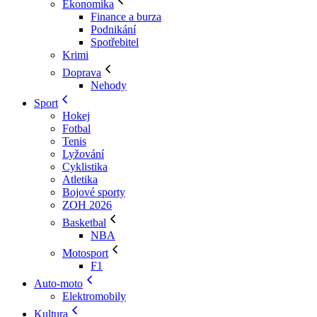
Ekonomika
Finance a burza
Podnikání
Spotřebitel
Krimi
Doprava
Nehody
Sport
Hokej
Fotbal
Tenis
Lyžování
Cyklistika
Atletika
Bojové sporty
ZOH 2026
Basketbal
NBA
Motosport
F1
Auto-moto
Elektromobily
Kultura