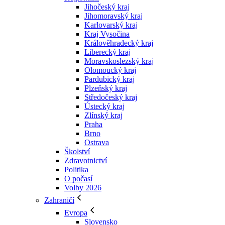
Jihočeský kraj
Jihomoravský kraj
Karlovarský kraj
Kraj Vysočina
Králověhradecký kraj
Liberecký kraj
Moravskoslezský kraj
Olomoucký kraj
Pardubický kraj
Plzeňský kraj
Středočeský kraj
Ústecký kraj
Zlínský kraj
Praha
Brno
Ostrava
Školství
Zdravotnictví
Politika
O počasí
Volby 2026
Zahraničí
Evropa
Slovensko