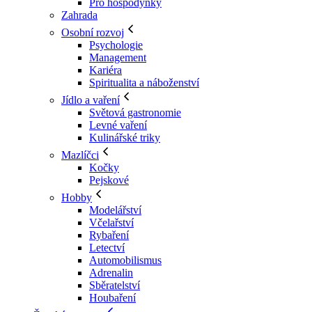
Pro hospodyňky
Zahrada
Osobní rozvoj
Psychologie
Management
Kariéra
Spiritualita a náboženství
Jídlo a vaření
Světová gastronomie
Levné vaření
Kulinářské triky
Mazlíčci
Kočky
Pejskové
Hobby
Modelářství
Včelařství
Rybaření
Letectví
Automobilismus
Adrenalin
Sběratelství
Houbaření