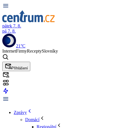
pátek 7. 8.
pá 7. 8.
21°C
Internet
Firmy
Recepty
Slovníky
Přihlášení
Zprávy
Domácí
Regionální