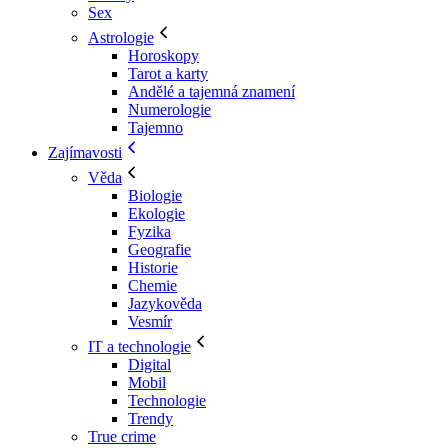
Sex
Astrologie
Horoskopy
Tarot a karty
Andělé a tajemná znamení
Numerologie
Tajemno
Zajímavosti
Věda
Biologie
Ekologie
Fyzika
Geografie
Historie
Chemie
Jazykověda
Vesmír
IT a technologie
Digital
Mobil
Technologie
Trendy
True crime