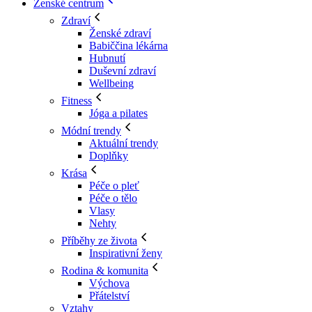
Ženské centrum
Zdraví
Ženské zdraví
Babiččina lékárna
Hubnutí
Duševní zdraví
Wellbeing
Fitness
Jóga a pilates
Módní trendy
Aktuální trendy
Doplňky
Krása
Péče o pleť
Péče o tělo
Vlasy
Nehty
Příběhy ze života
Inspirativní ženy
Rodina & komunita
Výchova
Přátelství
Vztahy