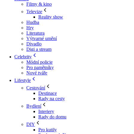
Filmy & kino
Televize
Reality show
Hudba
Hry
Literatura
Výtvarné umění
Divadlo
Digi a stream
Celebrity
Módní policie
Pro pamětníky
Nové tváře
Lifestyle
Cestování
Destinace
Rady na cesty
Bydlení
Interiery
Rady do domu
DIY
Pro kutily