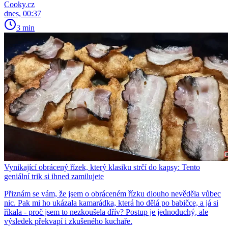
Cooky.cz
dnes, 00:37
3 min
Vynikající obrácený řízek, který klasiku strčí do kapsy: Tento
geniální trik si ihned zamilujete
Přiznám se vám, že jsem o obráceném řízku dlouho nevěděla vůbec
nic. Pak mi ho ukázala kamarádka, která ho dělá po babičce, a já si
říkala - proč jsem to nezkoušela dřív? Postup je jednoduchý, ale
výsledek překvapí i zkušeného kuchaře.