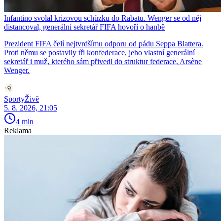
Infantino svolal krizovou schůzku do Rabatu. Wenger se od něj
distancoval, generální sekretář FIFA hovoří o hanbě
Prezident FIFA čelí nejtvrdšímu odporu od pádu Seppa Blattera.
Proti němu se postavily tři konfederace, jeho vlastní generální
sekretář i muž, kterého sám přivedl do struktur federace, Arsène
Wenger.
SportyŽivě
5. 8. 2026, 21:05
4 min
Reklama