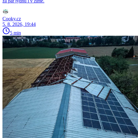
za pár týdnů i v zimě.
Cooky.cz
5. 8. 2026, 19:44
5 min