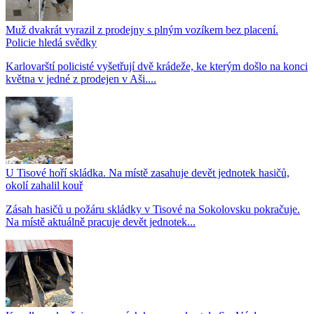
Muž dvakrát vyrazil z prodejny s plným vozíkem bez placení.
Policie hledá svědky
Karlovarští policisté vyšetřují dvě krádeže, ke kterým došlo na konci
května v jedné z prodejen v Aši....
U Tisové hoří skládka. Na místě zasahuje devět jednotek hasičů,
okolí zahalil kouř
Zásah hasičů u požáru skládky v Tisové na Sokolovsku pokračuje.
Na místě aktuálně pracuje devět jednotek...