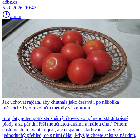
adbz.cz
5. 8. 2026, 19:47
2 min
Jak uchovat rajčata, aby chutnala jako čerstvá i po několika
měsících: Tyto revoluční metody vás ohromí
S rajčaty je ten potížista známý: člověk koupí nebo sklidí krásné
plody a za pár dní řeší moučnatou dužinu a mdlou chuť. Přitom
často nejde o kvalitu rajčat, ale o špatné skladování. Tady je
jednoduchý přehled, co s nimi dělat, když je chcete sníst za pár dnů,