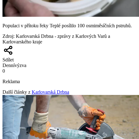
Populaci v přítoku řeky Teplé posílilo 100 osmiměsíčních pstruhů.
Zdroj
:
Karlovarská Drbna - zprávy z Karlových Varů a
Karlovarského kraje
Sdílet
Denní
výzva
0
Reklama
Další články z
Karlovarská Drbna