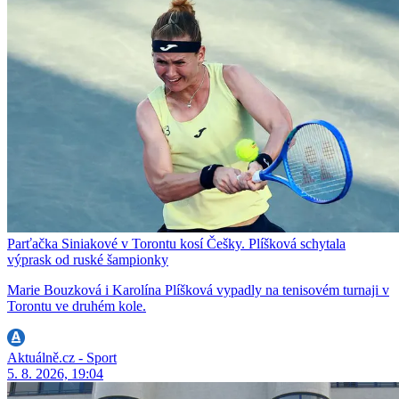
Parťačka Siniakové v Torontu kosí Češky. Plíšková schytala
výprask od ruské šampionky
Marie Bouzková i Karolína Plíšková vypadly na tenisovém turnaji v
Torontu ve druhém kole.
Aktuálně.cz - Sport
5. 8. 2026, 19:04