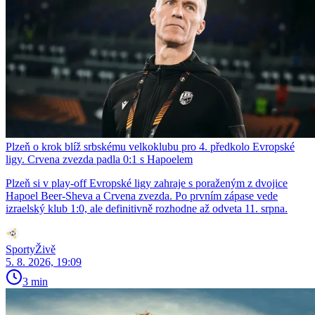
Plzeň o krok blíž srbskému velkoklubu pro 4. předkolo Evropské
ligy. Crvena zvezda padla 0:1 s Hapoelem
Plzeň si v play-off Evropské ligy zahraje s poraženým z dvojice
Hapoel Beer-Sheva a Crvena zvezda. Po prvním zápase vede
izraelský klub 1:0, ale definitivně rozhodne až odveta 11. srpna.
SportyŽivě
5. 8. 2026, 19:09
3 min