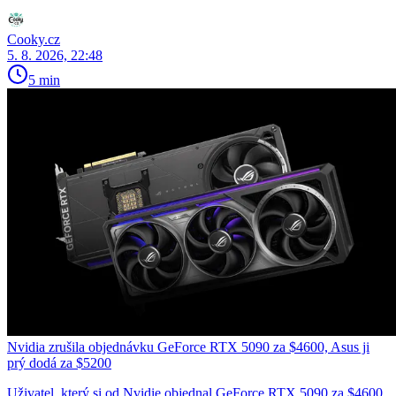
Cooky.cz
5. 8. 2026, 22:48
5 min
Nvidia zrušila objednávku GeForce RTX 5090 za $4600, Asus ji
prý dodá za $5200
Uživatel, který si od Nvidie objednal GeForce RTX 5090 za $4600,