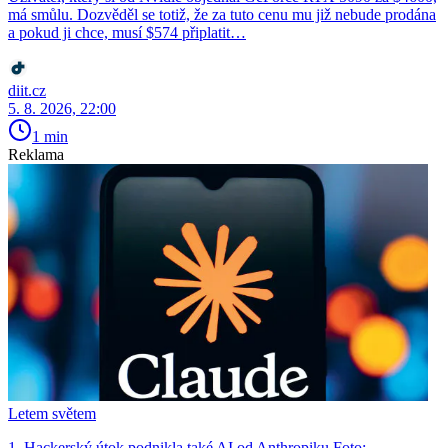
má smůlu. Dozvěděl se totiž, že za tuto cenu mu již nebude prodána
a pokud ji chce, musí $574 připlatit…
diit.cz
5. 8. 2026, 22:00
1 min
Reklama
Letem světem
1. Hackerský útok podnikla také AI od Anthropiku Foto: