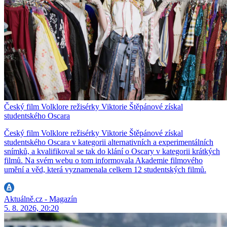
Český film Volklore režisérky Viktorie Štěpánové získal
studentského Oscara
Český film Volklore režisérky Viktorie Štěpánové získal
studentského Oscara v kategorii alternativních a experimentálních
snímků, a kvalifikoval se tak do klání o Oscary v kategorii krátkých
filmů. Na svém webu o tom informovala Akademie filmového
umění a věd, která vyznamenala celkem 12 studentských filmů.
Aktuálně.cz - Magazín
5. 8. 2026, 20:20