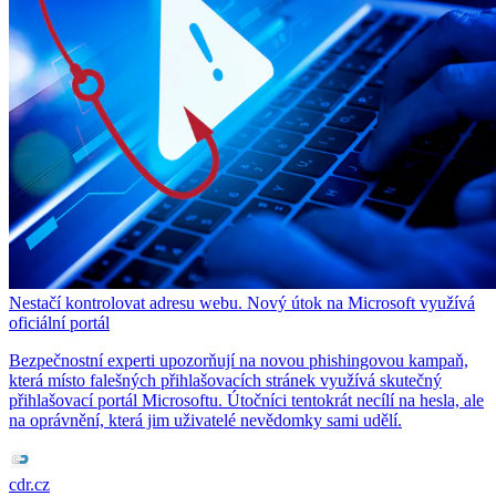
Nestačí kontrolovat adresu webu. Nový útok na Microsoft využívá
oficiální portál
Bezpečnostní experti upozorňují na novou phishingovou kampaň,
která místo falešných přihlašovacích stránek využívá skutečný
přihlašovací portál Microsoftu. Útočníci tentokrát necílí na hesla, ale
na oprávnění, která jim uživatelé nevědomky sami udělí.
cdr.cz