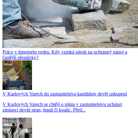
Práce v úmorném vedru. Kdy vzniká nárok na ochranný nápoj a
častější přestávky?
V Karlových Varech do zastupitelstva kandiduje devět uskupení
V Karlových Varech se chtějí o místa v zastupitelstvu ucházet
zástupci devíti stran, hnutí či koalic. Před...