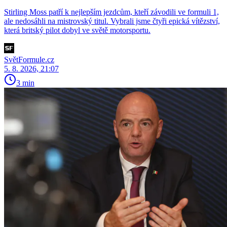
Stirling Moss patří k nejlepším jezdcům, kteří závodili ve formuli 1,
ale nedosáhli na mistrovský titul. Vybrali jsme čtyři epická vítězství,
která britský pilot dobyl ve světě motorsportu.
SvětFormule.cz
5. 8. 2026, 21:07
3 min