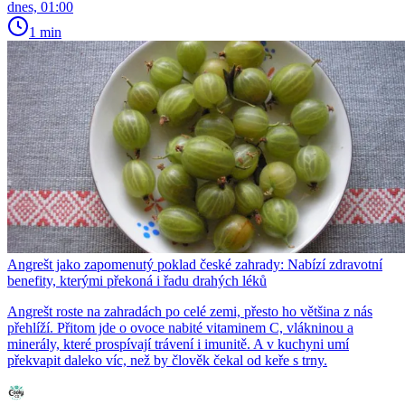
dnes, 01:00
1 min
Angrešt jako zapomenutý poklad české zahrady: Nabízí zdravotní
benefity, kterými překoná i řadu drahých léků
Angrešt roste na zahradách po celé zemi, přesto ho většina z nás
přehlíží. Přitom jde o ovoce nabité vitaminem C, vlákninou a
minerály, které prospívají trávení i imunitě. A v kuchyni umí
překvapit daleko víc, než by člověk čekal od keře s trny.