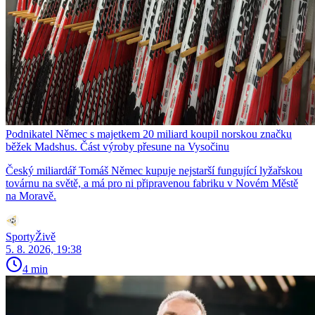
Podnikatel Němec s majetkem 20 miliard koupil norskou značku
běžek Madshus. Část výroby přesune na Vysočinu
Český miliardář Tomáš Němec kupuje nejstarší fungující lyžařskou
továrnu na světě, a má pro ni připravenou fabriku v Novém Městě
na Moravě.
SportyŽivě
5. 8. 2026, 19:38
4 min