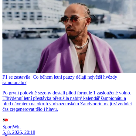
F1 se zastavila. Co během letní pauzy dělají největší hvězdy
šampionátu?
Po první polovině sezony dostali piloti formule 1 zasloužené volno.
Třítýdenní letní přestávka přerušila nabitý kalendář šampionátu a
před návratem na okruh v nizozemském Zandvoortu mají závodníci
čas zregenerovat tělo i hlavu.
SportWin
5. 8. 2026, 20:18