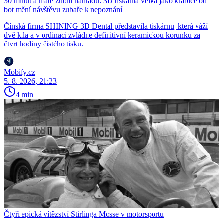
30 minut a máte zubní náhradu: 3D tiskárna velká jako krabice od
bot mění návštěvu zubaře k nepoznání
Čínská firma SHINING 3D Dental představila tiskárnu, která váží
dvě kila a v ordinaci zvládne definitivní keramickou korunku za
čtvrt hodiny čistého tisku.
Mobify.cz
5. 8. 2026, 21:23
4 min
Čtyři epická vítězství Stirlinga Mosse v motorsportu