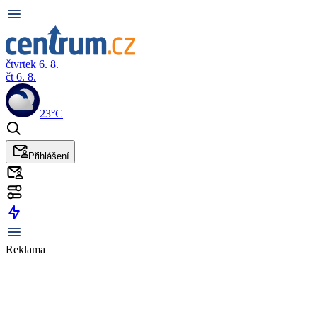
čtvrtek 6. 8.
čt 6. 8.
23°C
Přihlášení
Reklama