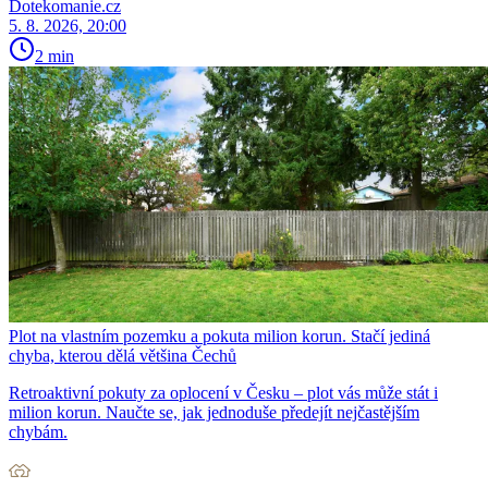
Dotekomanie.cz
5. 8. 2026, 20:00
2 min
Plot na vlastním pozemku a pokuta milion korun. Stačí jediná
chyba, kterou dělá většina Čechů
Retroaktivní pokuty za oplocení v Česku – plot vás může stát i
milion korun. Naučte se, jak jednoduše předejít nejčastějším
chybám.