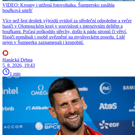
VIDEO: Kroupy i stržená fotovoltaika. Šumpersko zasáhla
bouřková smršť
Více než šest desítek výjezdů evidují za středeční odpoledne a večer
hasiči v Olomouckém kraji v souvislosti s intenzivním deštěm a
bouřkami. Počasí poškodilo střechy, došlo k pádu stromů či větví.
Hasiči pomáhali i osobě uvězněné na mysliveckém posedu. Lidé
nejen v Šumperku zaznamenali i krupobití.
Hanácká Drbna
5. 8. 2026, 19:43
1 min