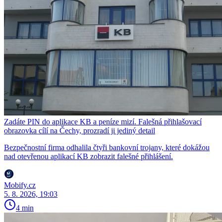
Zadáte PIN do aplikace KB a peníze mizí. Falešná přihlašovací
obrazovka cílí na Čechy, prozradí ji jediný detail
Bezpečnostní firma odhalila čtyři bankovní trojany, které dokážou
nad otevřenou aplikací KB zobrazit falešné přihlášení.
Mobify.cz
5. 8. 2026, 19:03
4 min