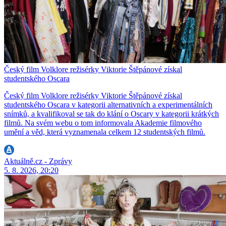
Český film Volklore režisérky Viktorie Štěpánové získal
studentského Oscara
Český film Volklore režisérky Viktorie Štěpánové získal
studentského Oscara v kategorii alternativních a experimentálních
snímků, a kvalifikoval se tak do klání o Oscary v kategorii krátkých
filmů. Na svém webu o tom informovala Akademie filmového
umění a věd, která vyznamenala celkem 12 studentských filmů.
Aktuálně.cz - Zprávy
5. 8. 2026, 20:20