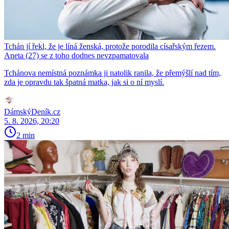
Tchán jí řekl, že je líná ženská, protože porodila císařským řezem.
Aneta (27) se z toho dodnes nevzpamatovala
Tchánova nemístná poznámka ji natolik ranila, že přemýšlí nad tím,
zda je opravdu tak špatná matka, jak si o ní myslí.
DámskýDeník.cz
5. 8. 2026, 20:20
2 min