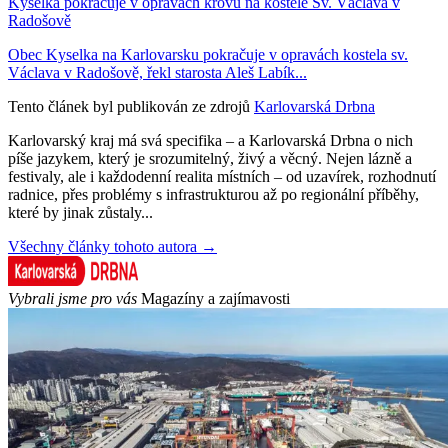
Kyselka pokračuje v opravách krovu na kostele Sv. Václava v
Radošově
Obec Kyselka na Karlovarsku pokračuje v opravách kostela sv.
Václava v Radošově, řekl starosta Aleš Labík...
Tento článek byl publikován ze zdrojů
Karlovarská Drbna
Karlovarský kraj má svá specifika – a Karlovarská Drbna o nich
píše jazykem, který je srozumitelný, živý a věcný. Nejen lázně a
festivaly, ale i každodenní realita místních – od uzavírek, rozhodnutí
radnice, přes problémy s infrastrukturou až po regionální příběhy,
které by jinak zůstaly...
Všechny články tohoto autora →
Vybrali jsme pro vás
Magazíny a zajímavosti