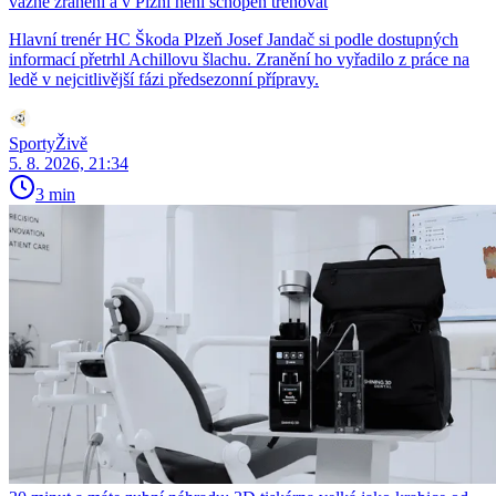
vážné zranění a v Plzni není schopen trénovat
Hlavní trenér HC Škoda Plzeň Josef Jandač si podle dostupných
informací přetrhl Achillovu šlachu. Zranění ho vyřadilo z práce na
ledě v nejcitlivější fázi předsezonní přípravy.
SportyŽivě
5. 8. 2026, 21:34
3 min