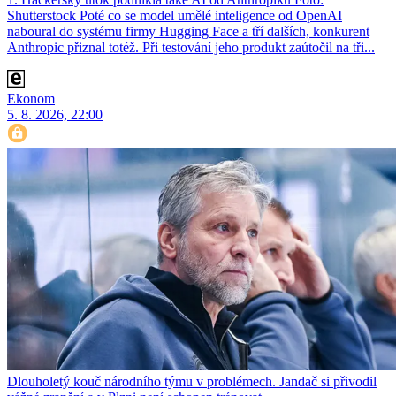
Shutterstock Poté co se model umělé inteligence od OpenAI
naboural do systému firmy Hugging Face a tří dalších, konkurent
Anthro­pic přiznal totéž. Při testování jeho produkt zaútočil na tři...
Ekonom
5. 8. 2026, 22:00
Dlouholetý kouč národního týmu v problémech. Jandač si přivodil