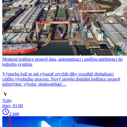
Moderní loděnice propojí data, automatizaci i umělou inteligenci do
jednoho systému
Výstavba lodí se má výrazně zrychlit díky rozsáhlé digitalizaci
celého výrobního procesu. Nový projekt digitální loděnice propojí
inženýring, výrobu, dodavatelské…
Volty
dnes, 01:00
2 min