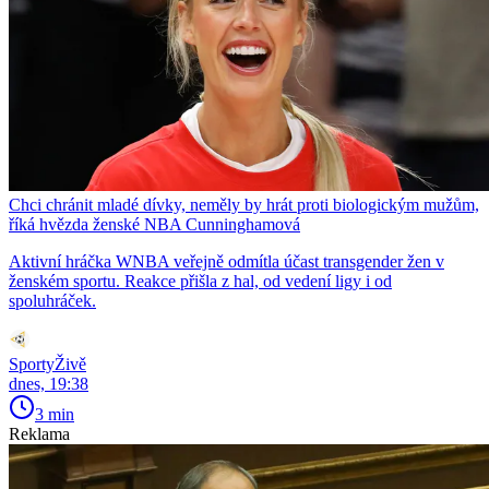
Chci chránit mladé dívky, neměly by hrát proti biologickým mužům,
říká hvězda ženské NBA Cunninghamová
Aktivní hráčka WNBA veřejně odmítla účast transgender žen v
ženském sportu. Reakce přišla z hal, od vedení ligy i od
spoluhráček.
SportyŽivě
dnes, 19:38
3 min
Reklama