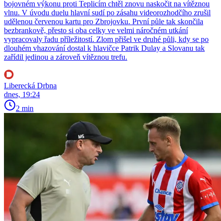
bojovném výkonu proti Teplicím chtěl znovu naskočit na vítěznou
vlnu. V úvodu duelu hlavní sudí po zásahu videorozhodčího zrušil
udělenou červenou kartu pro Zbrojovku. První půle tak skončila
bezbrankově, přesto si oba celky ve velmi náročném utkání
vypracovaly řadu příležitostí. Zlom přišel ve druhé půli, kdy se po
dlouhém vhazování dostal k hlavičce Patrik Dulay a Slovanu tak
zařídil jedinou a zároveň vítěznou trefu.
Liberecká Drbna
dnes, 19:24
2 min