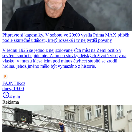
Připravte si kapesníky. V sobotu ve 20:00 vysílá Prima MAX příběh
podle skutečné události, který rozseká i ty nejtvrdší povahy
V lednu 1925 se jedno z nejizolovanějších míst na Zemi ocitlo v
sevření smrtící epidemie. Zatímco stovky dětských životů visely na
vlásku, v mrazu klesajícím pod minus čtyřicet stupňů se zrodil
hrdina, jehož jméno mělo být vymazáno z historie.
FAJNTIP.cz
dnes, 19:00
4 min
Reklama