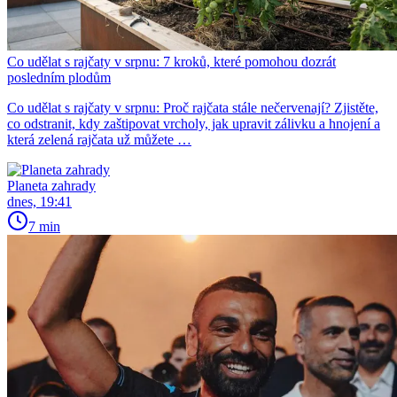
Co udělat s rajčaty v srpnu: 7 kroků, které pomohou dozrát
posledním plodům
Co udělat s rajčaty v srpnu: Proč rajčata stále nečervenají? Zjistěte,
co odstranit, kdy zaštipovat vrcholy, jak upravit zálivku a hnojení a
která zelená rajčata už můžete …
Planeta zahrady
dnes, 19:41
7 min