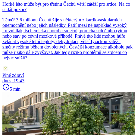
Horké léto může být pro třetinu Čechů větší zátěží pro srdce. Na co
si dát pozor?
Téměř 3,6 milionu Čechů žije s některým z kardiovaskulárních
onemocnění nebo jejich následky. Patří mezi ně například vysoký
krevní tlak, ischemická choroba srdeční, porucha srdečního rytmu
nebo stav po cévní mozkové příhodě. Právě tito lidé mohou hůře
zvládat vysoké letní teploty, dehydrataci, větší fyzickou zátěž i
změny režimu během dovolených. Častější konzumace alkoholu pak
může riziko dále zvyšovat. Jak tedy riziko problémů se srdcem co
nejvíc snížit?
Plné zdraví
dnes, 19:43
5 min