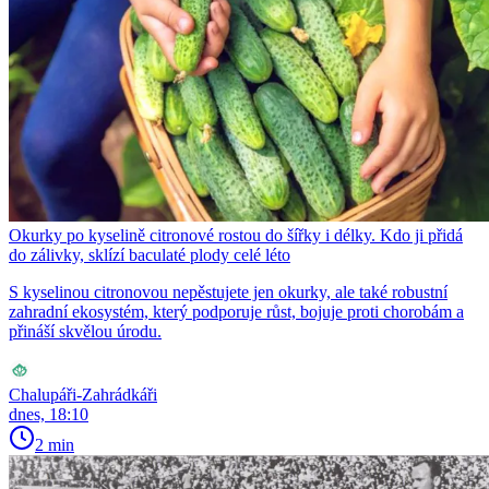
Okurky po kyselině citronové rostou do šířky i délky. Kdo ji přidá
do zálivky, sklízí baculaté plody celé léto
S kyselinou citronovou nepěstujete jen okurky, ale také robustní
zahradní ekosystém, který podporuje růst, bojuje proti chorobám a
přináší skvělou úrodu.
Chalupáři-Zahrádkáři
dnes, 18:10
2 min