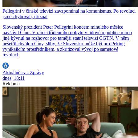
Pellegrini v čínské televizi zavzpomínal na komunismus. Po revoluci
jsme chybovali, přiznal
Slovenský prezident Peter Pellegrini koncem minulého měsíce
navštívil Čínu. V rámci třídenního pobytu v lidové republice mimo
jiné kývnul na rozhovor pro tamější státní televizi CGTN. V něm
nešetřil chválou Číny, sliby, že Slovensko může být pro Peking
vynikajícím prostředníkem, a zkritizoval vývoj po sametové
revoluci.
Aktuálně.cz - Zprávy
dnes, 18:11
Reklama