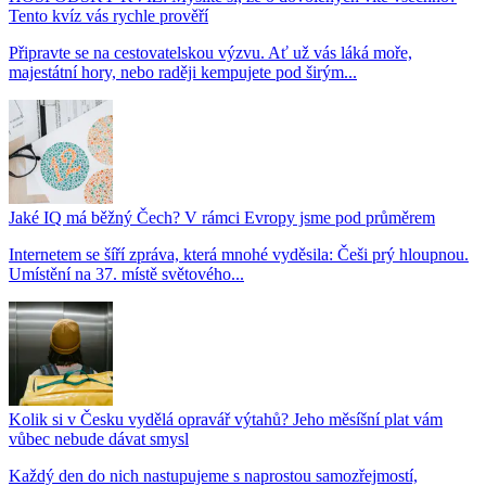
Tento kvíz vás rychle prověří
Připravte se na cestovatelskou výzvu. Ať už vás láká moře,
majestátní hory, nebo raději kempujete pod širým...
Jaké IQ má běžný Čech? V rámci Evropy jsme pod průměrem
Internetem se šíří zpráva, která mnohé vyděsila: Češi prý hloupnou.
Umístění na 37. místě světového...
Kolik si v Česku vydělá opravář výtahů? Jeho měsíšní plat vám
vůbec nebude dávat smysl
Každý den do nich nastupujeme s naprostou samozřejmostí,