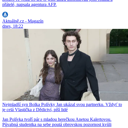
přátelé, napsala agentura AFP.
Aktuálně.cz - Magazín
dnes, 18:22
Nejmladší syn Bolka Polívky Jan ukázal svou partnerku. Vždyť to
je celá Vlastička z Dědictví, píší lidé
Jan Polívka tvoří pár s mladou herečkou Anetou Kalertovou.
Půvabná studentka na sebe poutá obrovskou pozornost kvůli