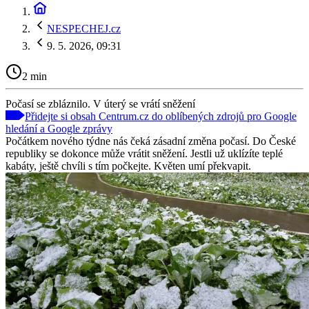
NESPECHEJ.cz
9. 5. 2026, 09:31
2 min
Počasí se zbláznilo. V úterý se vrátí sněžení
Přidejte si obsah Centrum.cz do oblíbených zdrojů pro Google
hledání a Google zprávy
Počátkem nového týdne nás čeká zásadní změna počasí. Do České
republiky se dokonce může vrátit sněžení. Jestli už uklízíte teplé
kabáty, ještě chvíli s tím počkejte. Květen umí překvapit.