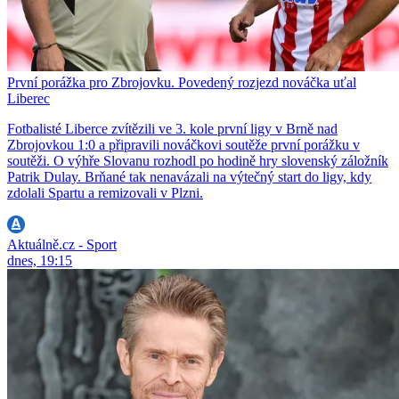
První porážka pro Zbrojovku. Povedený rozjezd nováčka uťal
Liberec
Fotbalisté Liberce zvítězili ve 3. kole první ligy v Brně nad
Zbrojovkou 1:0 a připravili nováčkovi soutěže první porážku v
soutěži. O výhře Slovanu rozhodl po hodině hry slovenský záložník
Patrik Dulay. Brňané tak nenavázali na výtečný start do ligy, kdy
zdolali Spartu a remizovali v Plzni.
Aktuálně.cz - Sport
dnes, 19:15