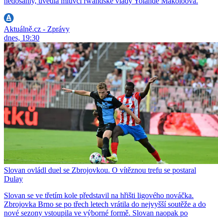
nedosáhly, uvedla mluvčí rwandské vlády Yolande Makoloová.
Aktuálně.cz - Zprávy
dnes, 19:30
Slovan ovládl duel se Zbrojovkou. O vítěznou trefu se postaral
Dulay
Slovan se ve třetím kole představil na hřišti ligového nováčka.
Zbrojovka Brno se po třech letech vrátila do nejvyšší soutěže a do
nové sezony vstoupila ve výborné formě. Slovan naopak po