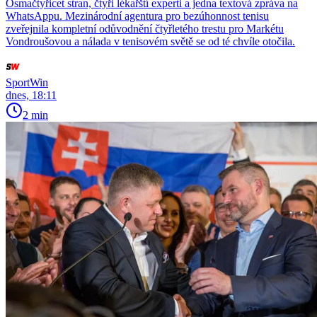
Osmačtyřicet stran, čtyři lékařští experti a jedna textová zpráva na
WhatsAppu. Mezinárodní agentura pro bezúhonnost tenisu
zveřejnila kompletní odůvodnění čtyřletého trestu pro Markétu
Vondroušovou a nálada v tenisovém světě se od té chvíle otočila.
SportWin
dnes, 18:11
2 min