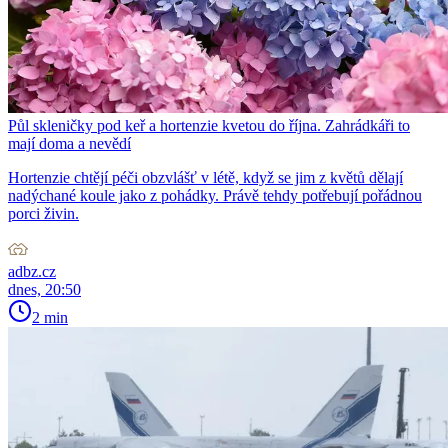
Půl skleničky pod keř a hortenzie kvetou do října. Zahrádkáři to
mají doma a nevědí
Hortenzie chtějí péči obzvlášť v létě, když se jim z květů dělají
nadýchané koule jako z pohádky. Právě tehdy potřebují pořádnou
porci živin.
adbz.cz
dnes, 20:50
2 min