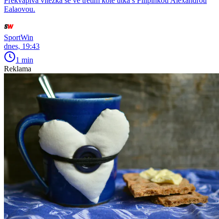
Překvapivá vítězka se ve třetím kole utká s Filipínkou Alexandrou
Ealaovou.
SportWin
dnes, 19:43
1 min
Reklama