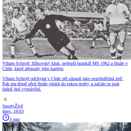
Viliam Schrojf: žižkovský kluk, nejlepší brankář MS 1962 a finále v
Chile, které přepsaly jeho kariéru
Viliam Schrojf odchytal v Chile pět zápasů jako neprůstřelná zeď.
Pak mu těsně před finále vtiskli do rukou trofej, a začalo se psát
úplně jiné vyprávění.
SportyŽivě
dnes, 18:03
3 min