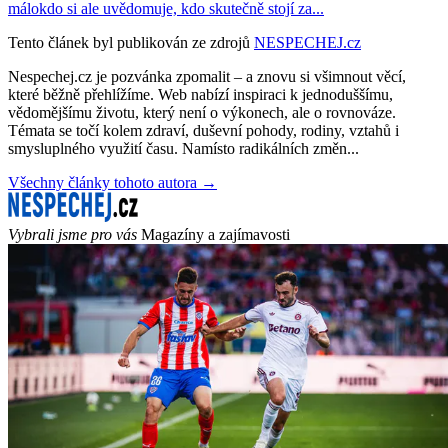
málokdo si ale uvědomuje, kdo skutečně stojí za...
Tento článek byl publikován ze zdrojů
NESPECHEJ.cz
Nespechej.cz je pozvánka zpomalit – a znovu si všimnout věcí,
které běžně přehlížíme. Web nabízí inspiraci k jednoduššímu,
vědomějšímu životu, který není o výkonech, ale o rovnováze.
Témata se točí kolem zdraví, duševní pohody, rodiny, vztahů i
smysluplného využití času. Namísto radikálních změn...
Všechny články tohoto autora →
Vybrali jsme pro vás
Magazíny a zajímavosti