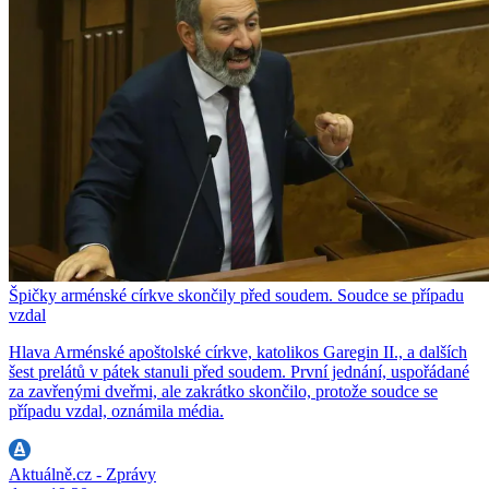
Špičky arménské církve skončily před soudem. Soudce se případu
vzdal
Hlava Arménské apoštolské církve, katolikos Garegin II., a dalších
šest prelátů v pátek stanuli před soudem. První jednání, uspořádané
za zavřenými dveřmi, ale zakrátko skončilo, protože soudce se
případu vzdal, oznámila média.
Aktuálně.cz - Zprávy