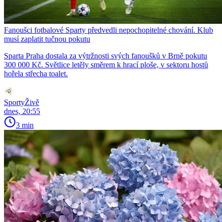
Fanoušci fotbalové Sparty předvedli nepochopitelné chování. Klub
musí zaplatit tučnou pokutu
Sparta Praha dostala za výtržnosti svých fanoušků v Brně pokutu
300 000 Kč. Světlice letěly směrem k hrací ploše, v sektoru hostů
hořela střecha toalet.
SportyŽivě
dnes, 20:55
3 min