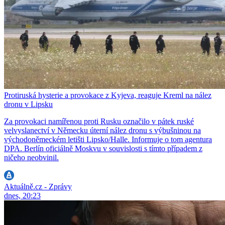
Protiruská hysterie a provokace z Kyjeva, reaguje Kreml na nález
dronu v Lipsku
Za provokaci namířenou proti Rusku označilo v pátek ruské
velvyslanectví v Německu úterní nález dronu s výbušninou na
východoněmeckém letišti Lipsko/Halle. Informuje o tom agentura
DPA. Berlín oficiálně Moskvu v souvislosti s tímto případem z
ničeho neobvinil.
Aktuálně.cz - Zprávy
dnes, 20:23