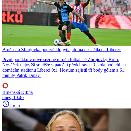
Brněnská Zbrojovka poprvé klopýtla, doma nestačila na Liberec
První porážku v nové sezoně utrpěli fotbalisté Zbrojovky Brno.
Nováček nejvyšší soutěže v páteční předehrávce 3. kola podlehl na
domácím stadionu Liberci 0:1. Hostům zajistil tři body gólem z 61.
minuty Patrik Dulay.
Brněnská Drbna
dnes, 19:40
2 min