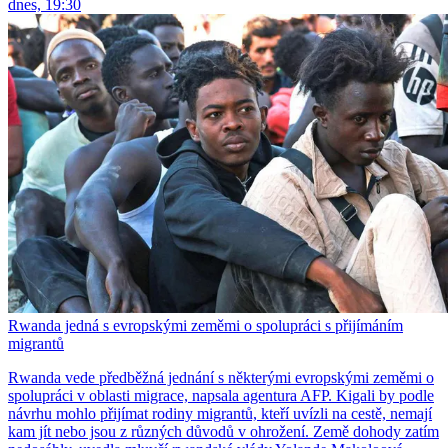
dnes, 19:30
Rwanda jedná s evropskými zeměmi o spolupráci s přijímáním
migrantů
Rwanda vede předběžná jednání s některými evropskými zeměmi o
spolupráci v oblasti migrace, napsala agentura AFP. Kigali by podle
návrhu mohlo přijímat rodiny migrantů, kteří uvízli na cestě, nemají
kam jít nebo jsou z různých důvodů v ohrožení. Země dohody zatím