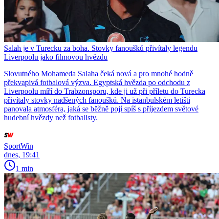
Salah je v Turecku za boha. Stovky fanoušků přivítaly legendu
Liverpoolu jako filmovou hvězdu
Slovutného Mohameda Salaha čeká nová a pro mnohé hodně
překvapivá fotbalová výzva. Egyptská hvězda po odchodu z
Liverpoolu míří do Trabzonsporu, kde ji už při příletu do Turecka
přivítaly stovky nadšených fanoušků. Na istanbulském letišti
panovala atmosféra, jaká se běžně pojí spíš s příjezdem světové
hudební hvězdy než fotbalisty.
SportWin
dnes, 19:41
1 min