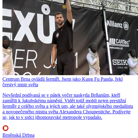
Centrum Brna ovládli šermíři. Jsem jako Kung Fu Panda, řekl
čerstvý mistr světa
Nevšední podívaná se v pátek večer naskytla Brňanům, kteří
zamířili k Jakubskému náměstí. Vidět totiž mohli nejen prestižní
šermíře z celého světa a jejich um, ale také olympijského medailistu
a novopečeného mistra světa Alexandera Choupenitche. Podívejte
se, jak to v srdci jihomoravské metropole vypadalo.
Brněnská Drbna