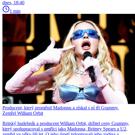
dnes, 18:40
1 min
Producent, který proměnil Madonnu a získal s ní tři Grammy.
Zemřel William Orbit
Britský hudebník a producent William Orbit, držitel ceny Grammy,
který spolupracoval s umělci jako Madonna, Britney Spears a U2,
zemřel ve věku 69 let. O jeho úmrtí informovali jeho rodina a