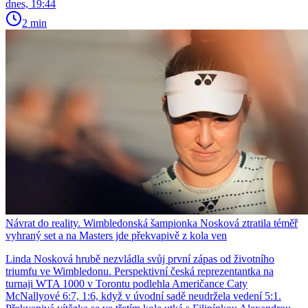
dnes, 19:44
2 min
Návrat do reality. Wimbledonská šampionka Nosková ztratila téměř
vyhraný set a na Masters jde překvapivě z kola ven
Linda Nosková hrubě nezvládla svůj první zápas od životního
triumfu ve Wimbledonu. Perspektivní česká reprezentantka na
turnaji WTA 1000 v Torontu podlehla Američance Caty
McNallyové 6:7, 1:6, když v úvodní sadě neudržela vedení 5:1.