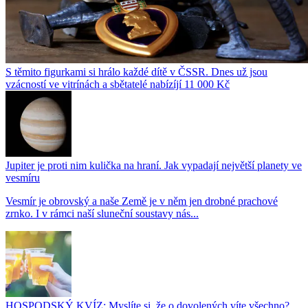
S těmito figurkami si hrálo každé dítě v ČSSR. Dnes už jsou
vzácností ve vitrínách a sbětatelé nabízíjí 11 000 Kč
Jupiter je proti nim kulička na hraní. Jak vypadají největší planety ve
vesmíru
Vesmír je obrovský a naše Země je v něm jen drobné prachové
zrnko. I v rámci naší sluneční soustavy nás...
HOSPODSKÝ KVÍZ: Myslíte si, že o dovolených víte všechno?