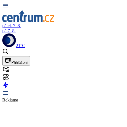
pátek 7. 8.
pá 7. 8.
21°C
Přihlášení
Reklama