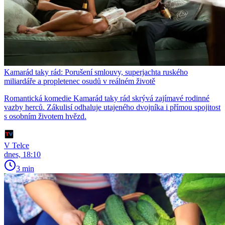
Kamarád taky rád: Porušení smlouvy, superjachta ruského
miliardáře a propletenec osudů v reálném životě
Romantická komedie Kamarád taky rád skrývá zajímavé rodinné
vazby herců. Zákulisí odhaluje utajeného dvojníka i přímou spojitost
s osobním životem hvězd.
V Telce
dnes, 18:10
3 min