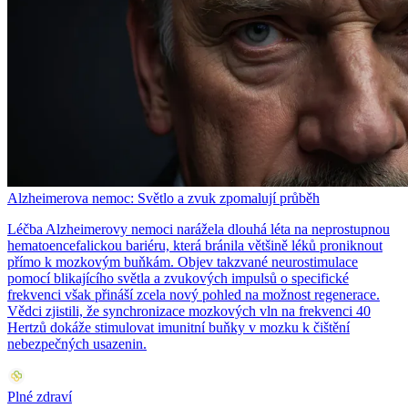
Alzheimerova nemoc: Světlo a zvuk zpomalují průběh
Léčba Alzheimerovy nemoci narážela dlouhá léta na neprostupnou
hematoencefalickou bariéru, která bránila většině léků proniknout
přímo k mozkovým buňkám. Objev takzvané neurostimulace
pomocí blikajícího světla a zvukových impulsů o specifické
frekvenci však přináší zcela nový pohled na možnost regenerace.
Vědci zjistili, že synchronizace mozkových vln na frekvenci 40
Hertzů dokáže stimulovat imunitní buňky v mozku k čištění
nebezpečných usazenin.
Plné zdraví