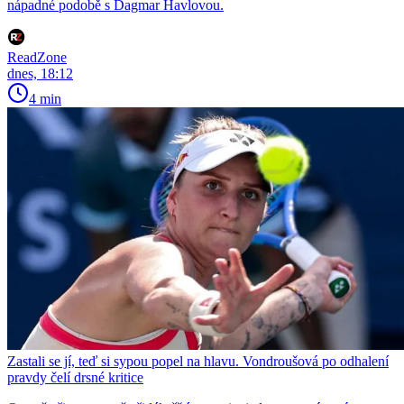
nápadné podobě s Dagmar Havlovou.
ReadZone
dnes, 18:12
4 min
Zastali se jí, teď si sypou popel na hlavu. Vondroušová po odhalení
pravdy čelí drsné kritice