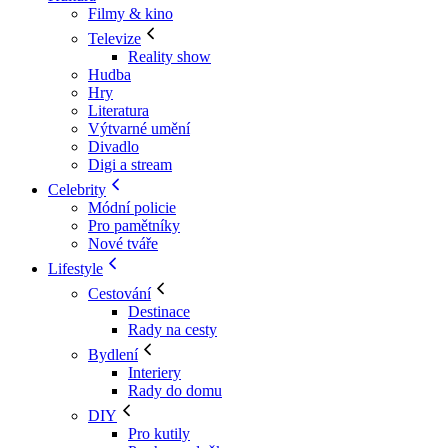
Filmy & kino
Televize
Reality show
Hudba
Hry
Literatura
Výtvarné umění
Divadlo
Digi a stream
Celebrity
Módní policie
Pro pamětníky
Nové tváře
Lifestyle
Cestování
Destinace
Rady na cesty
Bydlení
Interiery
Rady do domu
DIY
Pro kutily