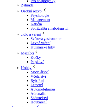
Pro hospodyňky
Zahrada
Osobní rozvoj
Psychologie
Management
Kariéra
Spiritualita a náboženství
Jídlo a vaření
Světová gastronomie
Levné vaření
Kulinářské triky
Mazlíčci
Kočky
Pejskové
Hobby
Modelářství
Včelařství
Rybaření
Letectví
Automobilismus
Adrenalin
Sběratelství
Houbaření