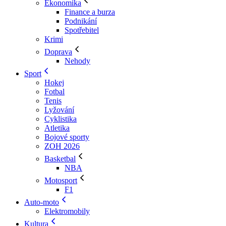
Ekonomika
Finance a burza
Podnikání
Spotřebitel
Krimi
Doprava
Nehody
Sport
Hokej
Fotbal
Tenis
Lyžování
Cyklistika
Atletika
Bojové sporty
ZOH 2026
Basketbal
NBA
Motosport
F1
Auto-moto
Elektromobily
Kultura