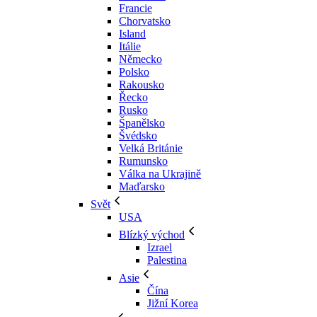
Francie
Chorvatsko
Island
Itálie
Německo
Polsko
Rakousko
Řecko
Rusko
Španělsko
Švédsko
Velká Británie
Rumunsko
Válka na Ukrajině
Maďarsko
Svět
USA
Blízký východ
Izrael
Palestina
Asie
Čína
Jižní Korea