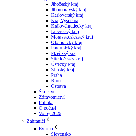
Jihočeský kraj
Jihomoravský kraj
Karlovarský kraj
Kraj Vysočina
Králověhradecký kraj
Liberecký kraj
Moravskoslezský kraj
Olomoucký kraj
Pardubický kraj
Plzeňský kraj
Středočeský kraj
Ústecký kraj
Zlínský kraj
Praha
Brno
Ostrava
Školství
Zdravotnictví
Politika
O počasí
Volby 2026
Zahraničí
Evropa
Slovensko