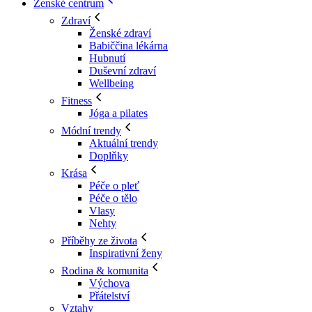
Ženské centrum
Zdraví
Ženské zdraví
Babiččina lékárna
Hubnutí
Duševní zdraví
Wellbeing
Fitness
Jóga a pilates
Módní trendy
Aktuální trendy
Doplňky
Krása
Péče o pleť
Péče o tělo
Vlasy
Nehty
Příběhy ze života
Inspirativní ženy
Rodina & komunita
Výchova
Přátelství
Vztahy