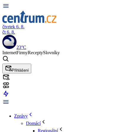
čtvrtek 6. 8.
čt 6. 8.
23°C
Internet
Firmy
Recepty
Slovníky
Přihlášení
Zprávy
Domácí
Regionální