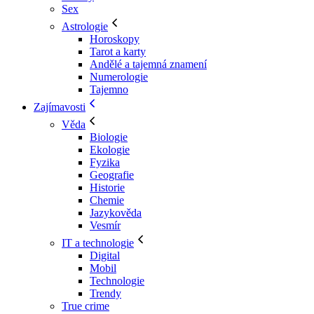
Sex
Astrologie
Horoskopy
Tarot a karty
Andělé a tajemná znamení
Numerologie
Tajemno
Zajímavosti
Věda
Biologie
Ekologie
Fyzika
Geografie
Historie
Chemie
Jazykověda
Vesmír
IT a technologie
Digital
Mobil
Technologie
Trendy
True crime