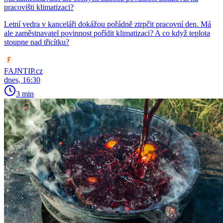
pracovišti klimatizaci?
Letní vedra v kanceláři dokážou pořádně ztrpčit pracovní den. Má
ale zaměstnavatel povinnost pořídit klimatizaci? A co když teplota
stoupne nad třicítku?
FAJNTIP.cz
dnes, 16:30
3 min