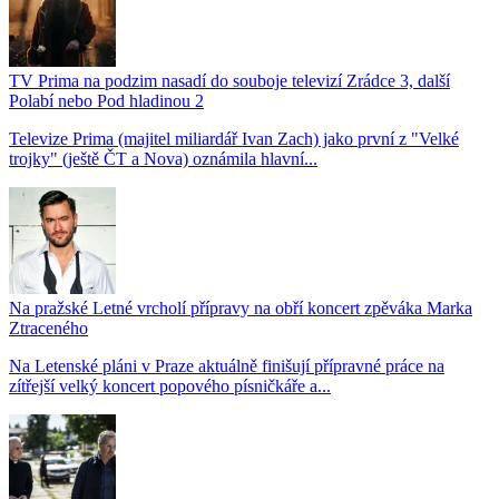
TV Prima na podzim nasadí do souboje televizí Zrádce 3, další
Polabí nebo Pod hladinou 2
Televize Prima (majitel miliardář Ivan Zach) jako první z "Velké
trojky" (ještě ČT a Nova) oznámila hlavní...
Na pražské Letné vrcholí přípravy na obří koncert zpěváka Marka
Ztraceného
Na Letenské pláni v Praze aktuálně finišují přípravné práce na
zítřejší velký koncert popového písničkáře a...