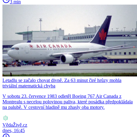
3 min
Letadlu se začalo chovat divně. Za 63 minut čiré hrůzy mohla
triviální matematická chyba
V sobotu 23. července 1983 odletěl Boeing 767 Air Canada z
Montrealu s necelou polovinou paliva, které posádka předpokládala
na palubě. V cestovní hladině mu zhasly oba motory.
VědaŽivě.cz
dnes, 16:45