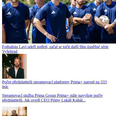
Fotbalista Lavi udeří potřetí, začal se točit další film úspěšné série
Vyšehrad
Počet předplatitelů streamovací platformy Prima+ narostl na 333
tisíc
Streamovací služba Prima Group Prima+ stále navyšuje počty
předplatitelů. Jak uvedl CEO Primy Lukáš Kubát...