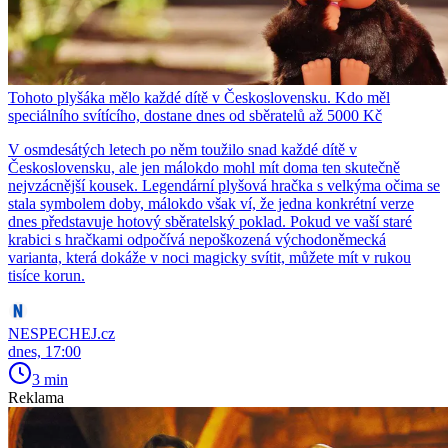
Tohoto plyšáka mělo každé dítě v Československu. Kdo měl
speciálního svítícího, dostane dnes od sběratelů až 5000 Kč
V osmdesátých letech po něm toužilo snad každé dítě v
Československu, ale jen málokdo mohl mít doma ten skutečně
nejvzácnější kousek. Legendární plyšová hračka s velkýma očima se
stala symbolem doby, málokdo však ví, že jedna konkrétní verze
dnes představuje hotový sběratelský poklad. Pokud ve vaší staré
krabici s hračkami odpočívá nepoškozená východoněmecká
varianta, která dokáže v noci magicky svítit, můžete mít v rukou
tisíce korun.
NESPECHEJ.cz
dnes, 17:00
3 min
Reklama