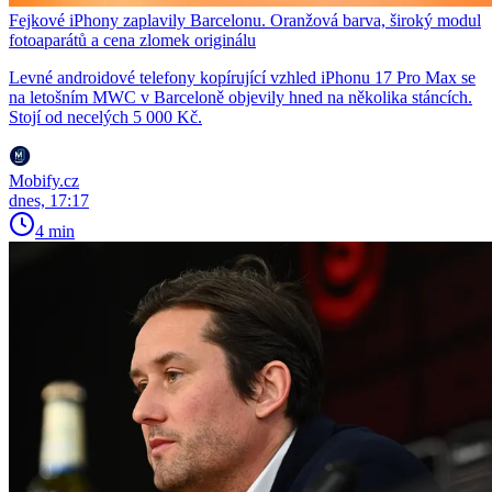
Fejkové iPhony zaplavily Barcelonu. Oranžová barva, široký modul
fotoaparátů a cena zlomek originálu
Levné androidové telefony kopírující vzhled iPhonu 17 Pro Max se
na letošním MWC v Barceloně objevily hned na několika stáncích.
Stojí od necelých 5 000 Kč.
Mobify.cz
dnes, 17:17
4 min