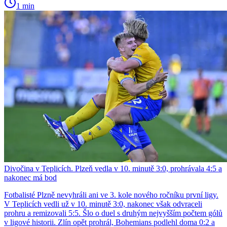
1 min
Divočina v Teplicích. Plzeň vedla v 10. minutě 3:0, prohrávala 4:5 a
nakonec má bod
Fotbalisté Plzně nevyhráli ani ve 3. kole nového ročníku první ligy.
V Teplicích vedli už v 10. minutě 3:0, nakonec však odvraceli
prohru a remizovali 5:5. Šlo o duel s druhým nejvyšším počtem gólů
v ligové historii. Zlín opět prohrál, Bohemians podlehl doma 0:2 a