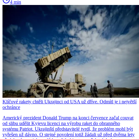
4 min
Klíčové rakety chtěli Ukrajinci od USA už dříve. Odmítl je i největší
ochránce
Americký prezident Donald Trump na konci července začal couvat
od slibu udělit Kyjevu licenci na výrobu raket do obranného
systému Patriot. Ukrajinští představitelé tvrdí, že problém mohl být
vyřešen už dávno. O stejné povolení totiž žádali už před dvěma lety