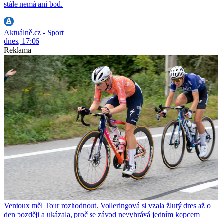
stále nemá ani bod.
Aktuálně.cz - Sport
dnes, 17:06
Reklama
Ventoux měl Tour rozhodnout. Volleringová si vzala žlutý dres až o
den později a ukázala, proč se závod nevyhrává jedním kopcem