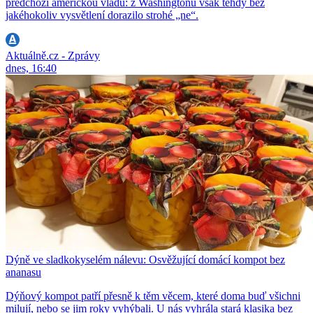
předchozí americkou vládu: z Washingtonu však tehdy bez
jakéhokoliv vysvětlení dorazilo strohé „ne“.
Aktuálně.cz - Zprávy
dnes, 16:40
Dýně ve sladkokyselém nálevu: Osvěžující domácí kompot bez
ananasu
Dýňový kompot patří přesně k těm věcem, které doma buď všichni
milují, nebo se jim roky vyhýbali. U nás vyhrála stará klasika bez