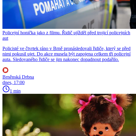
Policejní honička jako z filmu. Řidič ujížděl před trojicí policejních
aut
Policisté ve čtvrtek ráno v Brně pronásledovali řidiče, který se před
nimi pokusil ujet. Do akce musela být zapojena celkem tři policejní
auta. Sledovaného řidiče se jim nakonec dopadnout podařilo.
Brněnská Drbna
dnes, 17:00
1 min