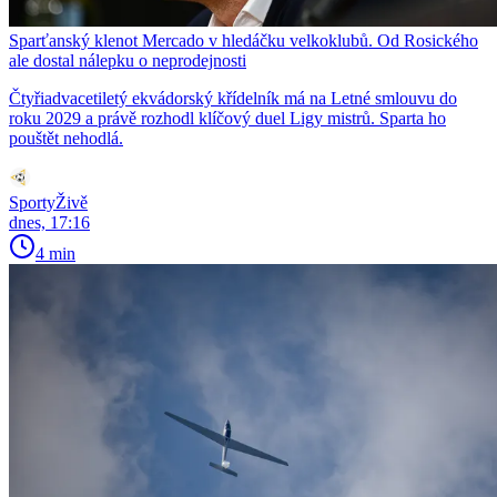
Sparťanský klenot Mercado v hledáčku velkoklubů. Od Rosického
ale dostal nálepku o neprodejnosti
Čtyřiadvacetiletý ekvádorský křídelník má na Letné smlouvu do
roku 2029 a právě rozhodl klíčový duel Ligy mistrů. Sparta ho
pouštět nehodlá.
SportyŽivě
dnes, 17:16
4 min