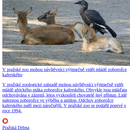
V pražské zoo mohou návštěvníci výjimečně vidět mládě zoborožce
kaferského
V pražské zoologické zahradě mohou návštěvníci výjimečně vidět
mládě afrického ptáka zoborožce kaferského. Obvykle jsou mláďata
odchovávána v zázemí, letos vyzkoušeli chovatelé jiný přístup. Lidé
naleznou zoborožce ve výběhu u antilop. Odchov zoborožce
kaferského patří mezi náročnější. V pražské zoo se podařil poprvé v
roce 1994.
Pražská Drbna