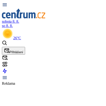
sobota 8. 8.
so 8. 8.
26°C
Přihlášení
Reklama