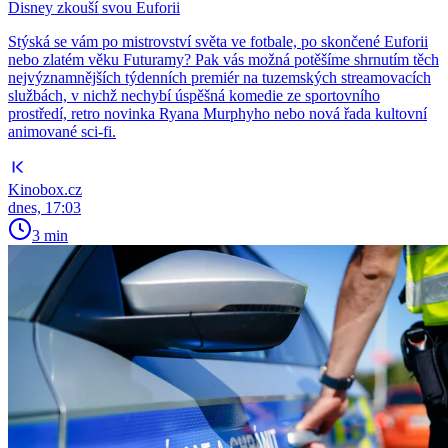
Disney zkouší svou Euforii
Stýská se vám po mistrovství světa ve fotbale, po skončené Euforii
nebo zlatém věku Futuramy? Pak vás možná potěšíme shrnutím těch
nejvýznamnějších týdenních premiér na tuzemských streamovacích
službách, v nichž nechybí úspěšná komedie ze sportovního
prostředí, retro novinka Ryana Murphyho nebo nová řada kultovní
animované sci-fi.
Kinobox.cz
dnes, 17:03
3 min