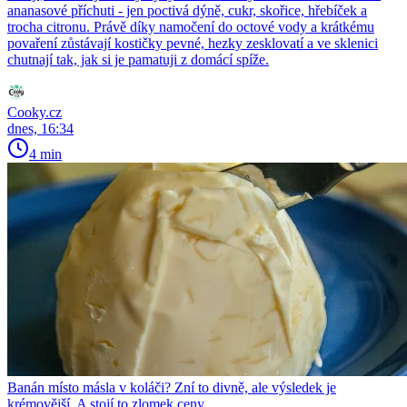
ananasové příchuti - jen poctivá dýně, cukr, skořice, hřebíček a
trocha citronu. Právě díky namočení do octové vody a krátkému
povaření zůstávají kostičky pevné, hezky zesklovatí a ve sklenici
chutnají tak, jak si je pamatuji z domácí spíže.
Cooky.cz
dnes, 16:34
4 min
Banán místo másla v koláči? Zní to divně, ale výsledek je
krémovější. A stojí to zlomek ceny