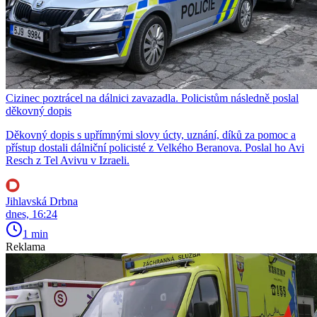
Cizinec poztrácel na dálnici zavazadla. Policistům následně poslal
děkovný dopis
Děkovný dopis s upřímnými slovy úcty, uznání, díků za pomoc a
přístup dostali dálniční policisté z Velkého Beranova. Poslal ho Avi
Resch z Tel Avivu v Izraeli.
Jihlavská Drbna
dnes, 16:24
1 min
Reklama