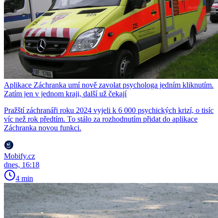
Aplikace Záchranka umí nově zavolat psychologa jedním kliknutím.
Zatím jen v jednom kraji, další už čekají
Pražští záchranáři roku 2024 vyjeli k 6 000 psychických krizí, o tisíc
víc než rok předtím. To stálo za rozhodnutím přidat do aplikace
Záchranka novou funkci.
Mobify.cz
dnes, 16:18
4 min