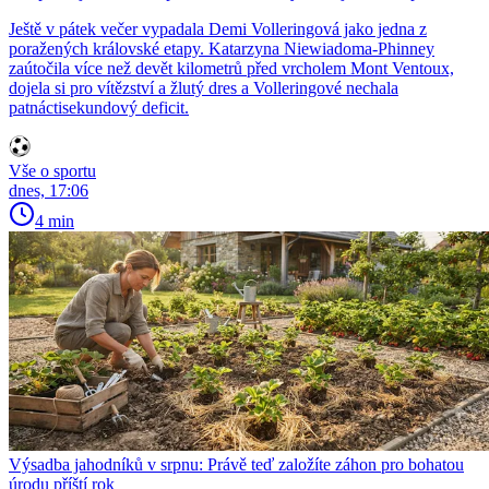
Ještě v pátek večer vypadala Demi Volleringová jako jedna z
poražených královské etapy. Katarzyna Niewiadoma-Phinney
zaútočila více než devět kilometrů před vrcholem Mont Ventoux,
dojela si pro vítězství a žlutý dres a Volleringové nechala
patnáctisekundový deficit.
Vše o sportu
dnes, 17:06
4 min
Výsadba jahodníků v srpnu: Právě teď založíte záhon pro bohatou
úrodu příští rok