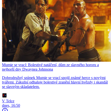
Mumie se vrací: Bolestivé natáčení, dům ze slavného hororu a
nejhorší dny Dwaynea Johnsona
Dobrodružný snímek Mumie se vrací spojil známé herce s novými
tvářemi. Zákulisí odhaluje bolestivé zranění hlavní hvězdy i skandál
se slavným skladatelem.
V Telce
dnes, 16:50