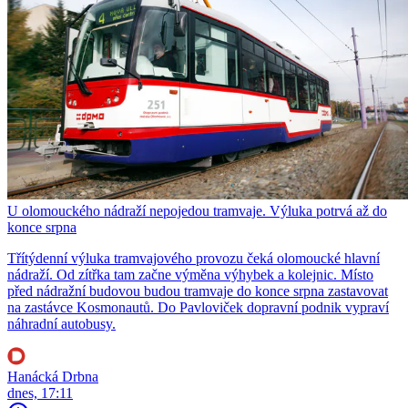
U olomouckého nádraží nepojedou tramvaje. Výluka potrvá až do
konce srpna
Třítýdenní výluka tramvajového provozu čeká olomoucké hlavní
nádraží. Od zítřka tam začne výměna výhybek a kolejnic. Místo
před nádražní budovou budou tramvaje do konce srpna zastavovat
na zastávce Kosmonautů. Do Pavloviček dopravní podnik vypraví
náhradní autobusy.
Hanácká Drbna
dnes, 17:11