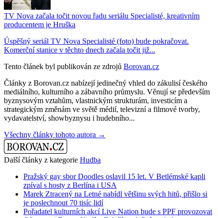
TV Nova začala točit novou řadu seriálu Specialisté, kreativním
producentem je Hruška
Úspěšný seriál TV Nova Specialisté (foto) bude pokračovat.
Komerční stanice v těchto dnech začala točit již...
Tento článek byl publikován ze zdrojů
Borovan.cz
Články z Borovan.cz nabízejí jedinečný vhled do zákulisí českého
mediálního, kulturního a zábavního průmyslu. Věnují se především
byznysovým vztahům, vlastnickým strukturám, investicím a
strategickým změnám ve světě médií, televizní a filmové tvorby,
vydavatelství, showbyznysu i hudebního...
Všechny články tohoto autora →
Další články z kategorie
Hudba
Pražský gay sbor Doodles oslavil 15 let. V Betlémské kapli
zpíval s hosty z Berlína i USA
Marek Ztracený na Letné nabídl většinu svých hitů, přišlo si
je poslechnout 70 tisíc lidí
Pořadatel kulturních akcí Live Nation bude s PPF provozovat