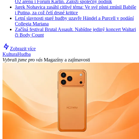
O2 arenu i Forum Karlín. Založí společný podnik
Jarek Nohavica zasáhl citlivé téma: Ve své písni zmínil Babiše
i Putina, za což čelí drsné kritice
Letní slavnosti staré hudby uzavře Händel a Purcell v podání
Collegia Mariana
Začíná festival Brutal Assault. Nabídne jediný koncert Waltari
či Body Count
Zobrazit více
Kultura
Hudba
Vybrali jsme pro vás
Magazíny a zajímavosti