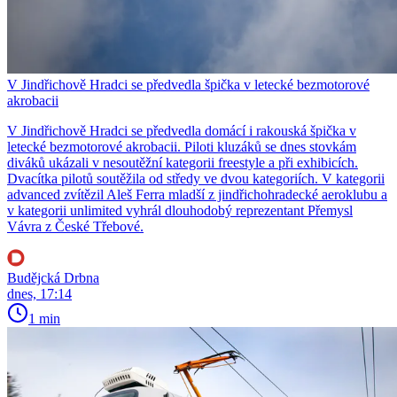
V Jindřichově Hradci se předvedla špička v letecké bezmotorové
akrobacii
V Jindřichově Hradci se předvedla domácí i rakouská špička v
letecké bezmotorové akrobacii. Piloti kluzáků se dnes stovkám
diváků ukázali v nesoutěžní kategorii freestyle a při exhibicích.
Dvacítka pilotů soutěžila od středy ve dvou kategoriích. V kategorii
advanced zvítězil Aleš Ferra mladší z jindřichohradecké aeroklubu a
v kategorii unlimited vyhrál dlouhodobý reprezentant Přemysl
Vávra z České Třebové.
Budějcká Drbna
dnes, 17:14
1 min