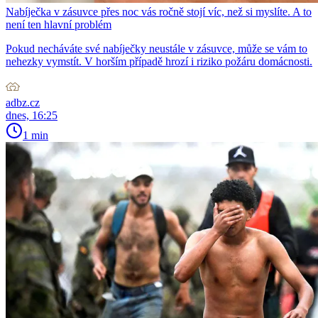
Nabíječka v zásuvce přes noc vás ročně stojí víc, než si myslíte. A to
není ten hlavní problém
Pokud necháváte své nabíječky neustále v zásuvce, může se vám to
nehezky vymstít. V horším případě hrozí i riziko požáru domácnosti.
adbz.cz
dnes, 16:25
1 min