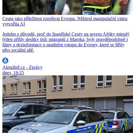
Ceuta jako příležitost rozeštvat Evropu. Některá manipulační videa
vytvořila AI
Jedním z důvodů, proč do španělské Ceuty na severu Afriky minulý
týden přišly desítky tisíc migrantů z Maroka, byly pravděpodobně i
fámy a dezinformace o snadném vstupu do Evropy, které se šířily
přes sociální sítě.
Aktuálně.cz - Zprávy
dnes, 16:25