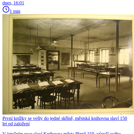
dnes, 16:01
1 min
První knížky se vešly do jedné skříně, městská knihovna slaví 150
let od založení
V letošním roce slaví Knihovna města Plzně 150. výročí svého