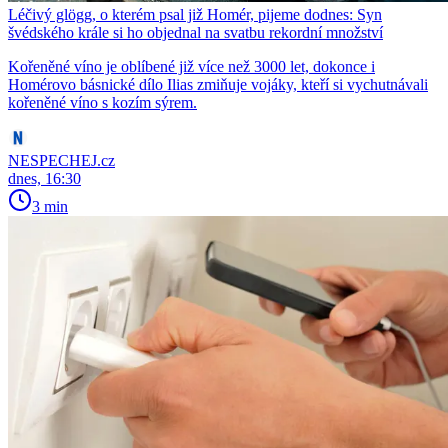
Léčivý glögg, o kterém psal již Homér, pijeme dodnes: Syn
švédského krále si ho objednal na svatbu rekordní množství
Kořeněné víno je oblíbené již více než 3000 let, dokonce i
Homérovo básnické dílo Ilias zmiňuje vojáky, kteří si vychutnávali
kořeněné víno s kozím sýrem.
NESPECHEJ.cz
dnes, 16:30
3 min