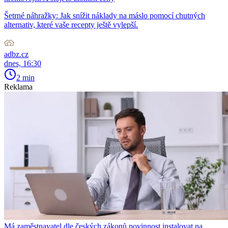
Šetrné náhražky: Jak snížit náklady na máslo pomocí chutných
alternativ, které vaše recepty ještě vylepší.
adbz.cz
dnes, 16:30
2 min
Reklama
Má zaměstnavatel dle českých zákonů povinnost instalovat na