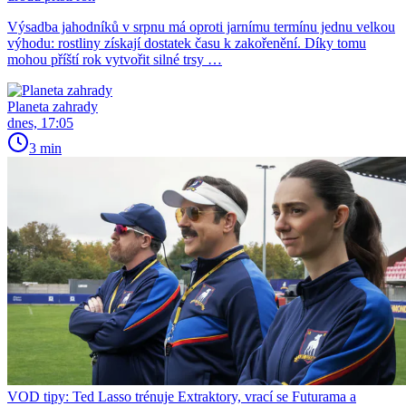
Výsadba jahodníků v srpnu má oproti jarnímu termínu jednu velkou
výhodu: rostliny získají dostatek času k zakořenění. Díky tomu
mohou příští rok vytvořit silné trsy …
Planeta zahrady
dnes, 17:05
3 min
VOD tipy: Ted Lasso trénuje Extraktory, vrací se Futurama a