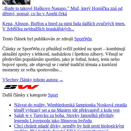
„Bude to takové Haškovo Nagano." Muž, který Horníčka zná od
dětství, popsal, co ho v Anglii čeká
Kepa, Alisson, Buffon a hned za nimi řada dalších zvučných jmen.
V žebříčku nejdražších brankářských...
Tento článek byl publikován ze zdrojů
SportWin
Články ze SportWin.cz přinášejí svěží pohled na sport – kombinují
aktuální zprávy s lehkostí, nadsázkou i špetkou zábavy. Věnují se
především populárním sportům, jako je fotbal, hokej, tenis nebo
bojové sporty, ale objevují se i méně tradiční témata a kuriózní
momenty ze světa sportovního...
Všechny články tohoto autora →
Další články z kategorie
Sport
Návrat do reality. Wimbledonská šampionka Nosková ztratila
téměř vyhraný set a na Masters jde překvapivě z kola ven
Salah je v Turecku za boha. Stovky fanoušků přivítaly
legendu Liverpoolu jako filmovou hvězdu
Chci chránit mladé dívky, neměly by hrát proti biologickým