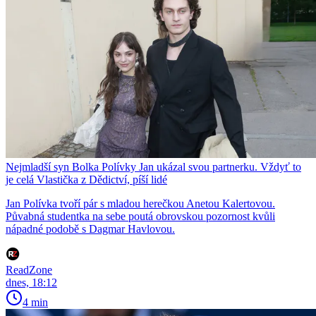
Nejmladší syn Bolka Polívky Jan ukázal svou partnerku. Vždyť to
je celá Vlastička z Dědictví, píší lidé
Jan Polívka tvoří pár s mladou herečkou Anetou Kalertovou.
Půvabná studentka na sebe poutá obrovskou pozornost kvůli
nápadné podobě s Dagmar Havlovou.
ReadZone
dnes, 18:12
4 min