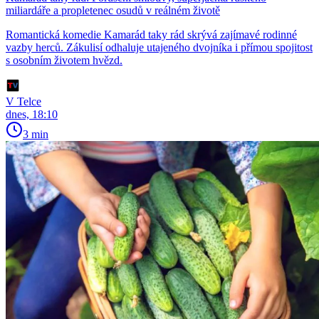
miliardáře a propletenec osudů v reálném životě
Romantická komedie Kamarád taky rád skrývá zajímavé rodinné
vazby herců. Zákulisí odhaluje utajeného dvojníka i přímou spojitost
s osobním životem hvězd.
V Telce
dnes, 18:10
3 min