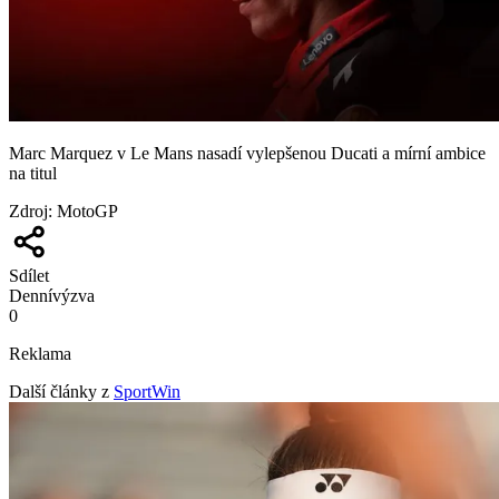
Marc Marquez v Le Mans nasadí vylepšenou Ducati a mírní ambice
na titul
Zdroj
:
MotoGP
Sdílet
Denní
výzva
0
Reklama
Další články z
SportWin