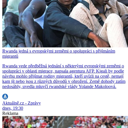
Rwanda jedná s evropskými zeměmi o spolupráci s přijímáním
migrantů
Rwanda vede předběžná jednání s některými evropskými zeměmi o
spolupráci v oblasti migrace, napsala agentura AFP. Kigali by podle
návrhu mohlo přijímat rodiny migrantů, kteří uvízli na cestě, nemají
kam jít nebo jsou z různých důvodů v ohrožení. Země dohody zatím
nedosáhly, uvedla mluvčí rwandské vlády Yolande Makoloová.
Aktuálně.cz - Zprávy
dnes, 19:30
Reklama