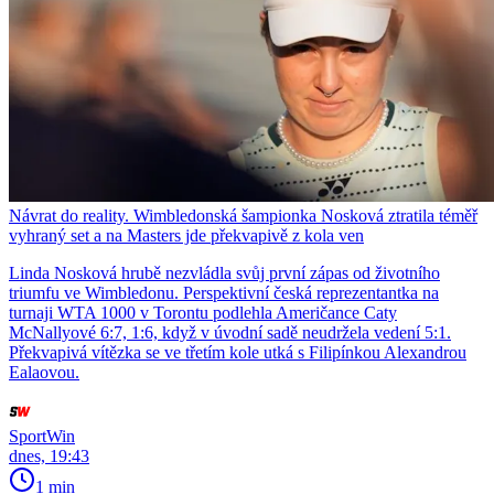
Návrat do reality. Wimbledonská šampionka Nosková ztratila téměř
vyhraný set a na Masters jde překvapivě z kola ven
Linda Nosková hrubě nezvládla svůj první zápas od životního
triumfu ve Wimbledonu. Perspektivní česká reprezentantka na
turnaji WTA 1000 v Torontu podlehla Američance Caty
McNallyové 6:7, 1:6, když v úvodní sadě neudržela vedení 5:1.
Překvapivá vítězka se ve třetím kole utká s Filipínkou Alexandrou
Ealaovou.
SportWin
dnes, 19:43
1 min