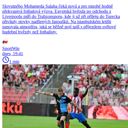
Slovutného Mohameda Salaha čeká nová a pro mnohé hodně
překvapivá fotbalová výzva. Egyptská hvězda po odchodu z
Liverpoolu míří do Trabzonsporu, kde ji už při příletu do Turecka
přivítaly stovky nadšených fanoušků. Na istanbulském letišti
panovala atmosféra, jaká se běžně pojí spíš s příjezdem světové
hudební hvězdy než fotbalisty.
SportWin
dnes, 19:41
1 min