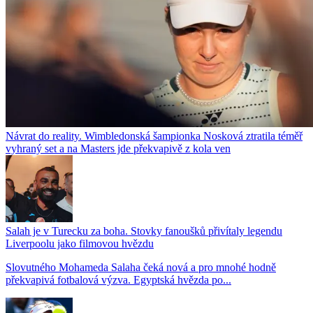
Návrat do reality. Wimbledonská šampionka Nosková ztratila téměř
vyhraný set a na Masters jde překvapivě z kola ven
Salah je v Turecku za boha. Stovky fanoušků přivítaly legendu
Liverpoolu jako filmovou hvězdu
Slovutného Mohameda Salaha čeká nová a pro mnohé hodně
překvapivá fotbalová výzva. Egyptská hvězda po...