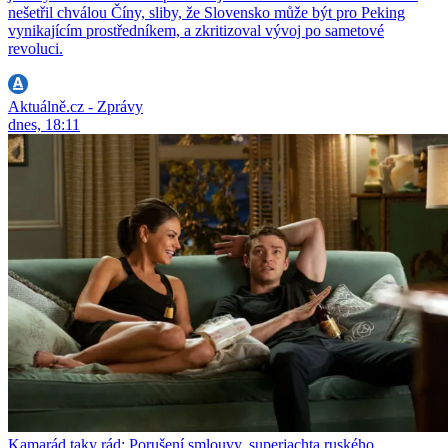
nešetřil chválou Číny, sliby, že Slovensko může být pro Peking
vynikajícím prostředníkem, a zkritizoval vývoj po sametové
revoluci.
Aktuálně.cz - Zprávy
dnes, 18:11
Kamarád taky rád: Porušení smlouvy, superjachta ruského