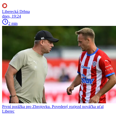
Liberecká Drbna
dnes, 19:24
2 min
První porážka pro Zbrojovku. Povedený rozjezd nováčka uťal
Liberec