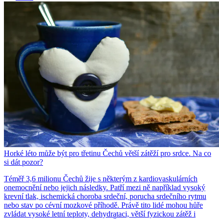
Horké léto může být pro třetinu Čechů větší zátěží pro srdce. Na co
si dát pozor?
Téměř 3,6 milionu Čechů žije s některým z kardiovaskulárních
onemocnění nebo jejich následky. Patří mezi ně například vysoký
krevní tlak, ischemická choroba srdeční, porucha srdečního rytmu
nebo stav po cévní mozkové příhodě. Právě tito lidé mohou hůře
zvládat vysoké letní teploty, dehydrataci, větší fyzickou zátěž i