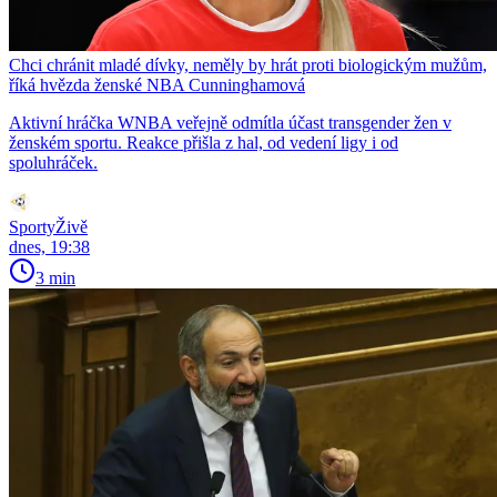
Chci chránit mladé dívky, neměly by hrát proti biologickým mužům,
říká hvězda ženské NBA Cunninghamová
Aktivní hráčka WNBA veřejně odmítla účast transgender žen v
ženském sportu. Reakce přišla z hal, od vedení ligy i od
spoluhráček.
SportyŽivě
dnes, 19:38
3 min