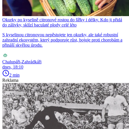
Okurky po kyselině citronové rostou do šířky i délky. Kdo ji přidá
do zálivky, sklízí baculaté plody celé léto
S kyselinou citronovou nepěstujete jen okurky, ale také robustní
zahradní ekosystém, který podporuje růst, bojuje proti chorobám a
přináší skvělou úrodu.
Chalupáři-Zahrádkáři
dnes, 18:10
2 min
Reklama