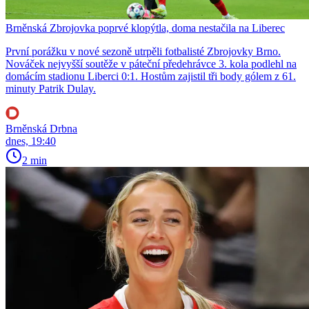
Brněnská Zbrojovka poprvé klopýtla, doma nestačila na Liberec
První porážku v nové sezoně utrpěli fotbalisté Zbrojovky Brno.
Nováček nejvyšší soutěže v páteční předehrávce 3. kola podlehl na
domácím stadionu Liberci 0:1. Hostům zajistil tři body gólem z 61.
minuty Patrik Dulay.
Brněnská Drbna
dnes, 19:40
2 min