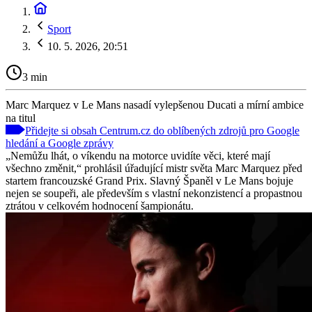
Sport
10. 5. 2026, 20:51
3 min
Marc Marquez v Le Mans nasadí vylepšenou Ducati a mírní ambice
na titul
Přidejte si obsah Centrum.cz do oblíbených zdrojů pro Google
hledání a Google zprávy
„Nemůžu lhát, o víkendu na motorce uvidíte věci, které mají
všechno změnit,“ prohlásil úřadující mistr světa Marc Marquez před
startem francouzské Grand Prix. Slavný Španěl v Le Mans bojuje
nejen se soupeři, ale především s vlastní nekonzistencí a propastnou
ztrátou v celkovém hodnocení šampionátu.