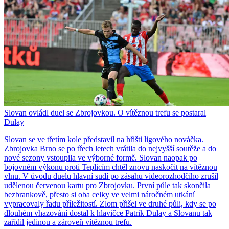
Slovan ovládl duel se Zbrojovkou. O vítěznou trefu se postaral
Dulay
Slovan se ve třetím kole představil na hřišti ligového nováčka.
Zbrojovka Brno se po třech letech vrátila do nejvyšší soutěže a do
nové sezony vstoupila ve výborné formě. Slovan naopak po
bojovném výkonu proti Teplicím chtěl znovu naskočit na vítěznou
vlnu. V úvodu duelu hlavní sudí po zásahu videorozhodčího zrušil
udělenou červenou kartu pro Zbrojovku. První půle tak skončila
bezbrankově, přesto si oba celky ve velmi náročném utkání
vypracovaly řadu příležitostí. Zlom přišel ve druhé půli, kdy se po
dlouhém vhazování dostal k hlavičce Patrik Dulay a Slovanu tak
zařídil jedinou a zároveň vítěznou trefu.