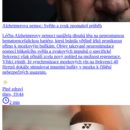
Alzheimerova nemoc: Světlo a zvuk zpomalují průběh
Léčba Alzheimerovy nemoci narážela dlouhá léta na neprostupnou
hematoencefalickou bariéru, která bránila většině léků proniknout
přímo k mozkovým buňkám. Objev takzvané neurostimulace
pomocí blikajícího světla a zvukových impulsů o specifické
frekvenci však přináší zcela nový pohled na možnost regenerace.
Vědci zjistili, že synchronizace mozkových vln na frekvenci 40
Hertzů dokáže stimulovat imunitní buňky v mozku k čištění
nebezpečných usazenin.
Plné zdraví
dnes, 19:44
2 min