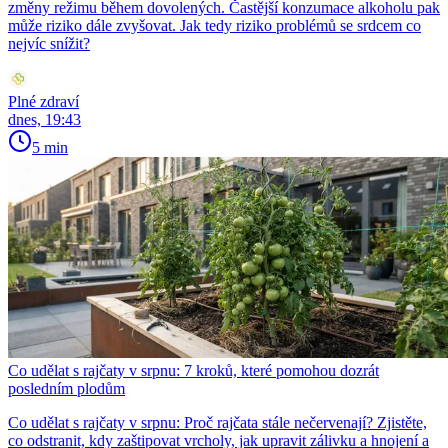
změny režimu během dovolených. Častější konzumace alkoholu pak
může riziko dále zvyšovat. Jak tedy riziko problémů se srdcem co
nejvíc snížit?
Plné zdraví
dnes, 19:43
5 min
Co udělat s rajčaty v srpnu: 7 kroků, které pomohou dozrát
posledním plodům
Co udělat s rajčaty v srpnu: Proč rajčata stále nečervenají? Zjistěte,
co odstranit, kdy zaštipovat vrcholy, jak upravit zálivku a hnojení a