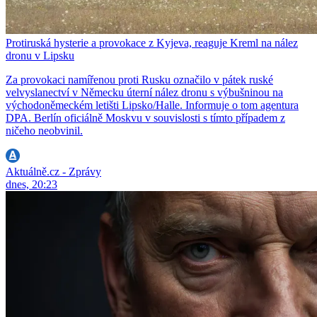
Protiruská hysterie a provokace z Kyjeva, reaguje Kreml na nález
dronu v Lipsku
Za provokaci namířenou proti Rusku označilo v pátek ruské
velvyslanectví v Německu úterní nález dronu s výbušninou na
východoněmeckém letišti Lipsko/Halle. Informuje o tom agentura
DPA. Berlín oficiálně Moskvu v souvislosti s tímto případem z
ničeho neobvinil.
Aktuálně.cz - Zprávy
dnes, 20:23