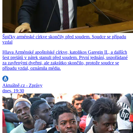
Špičky arménské církve skončily před soudem. Soudce se případu
vzdal
Hlava Arménské apoštolské církve, katolikos Garegin II., a dalších
šest prelátů v pátek stanuli před soudem. První jednání, uspořádané
za zavřenými dveřmi, ale zakrátko skončilo, protože soudce se
případu vzdal, oznámila média.
Aktuálně.cz - Zprávy
dnes, 19:30