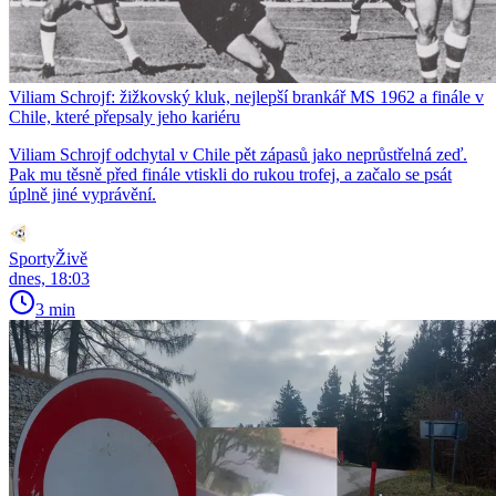
Viliam Schrojf: žižkovský kluk, nejlepší brankář MS 1962 a finále v
Chile, které přepsaly jeho kariéru
Viliam Schrojf odchytal v Chile pět zápasů jako neprůstřelná zeď.
Pak mu těsně před finále vtiskli do rukou trofej, a začalo se psát
úplně jiné vyprávění.
SportyŽivě
dnes, 18:03
3 min