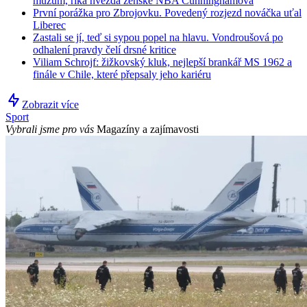
mužům, říká hvězda ženské NBA Cunninghamová
První porážka pro Zbrojovku. Povedený rozjezd nováčka uťal
Liberec
Zastali se jí, teď si sypou popel na hlavu. Vondroušová po
odhalení pravdy čelí drsné kritice
Viliam Schrojf: žižkovský kluk, nejlepší brankář MS 1962 a
finále v Chile, které přepsaly jeho kariéru
Zobrazit více
Sport
Vybrali jsme pro vás
Magazíny a zajímavosti