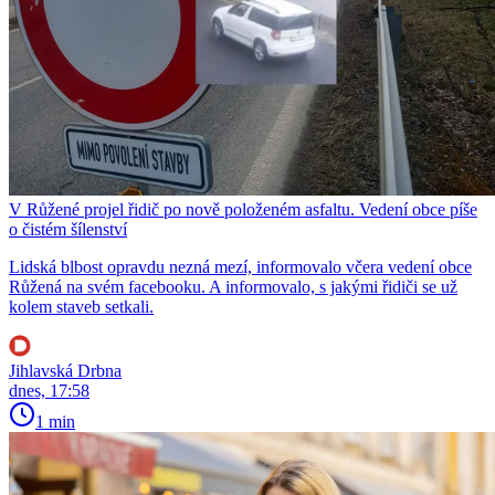
V Růžené projel řidič po nově položeném asfaltu. Vedení obce píše
o čistém šílenství
Lidská blbost opravdu nezná mezí, informovalo včera vedení obce
Růžená na svém facebooku. A informovalo, s jakými řidiči se už
kolem staveb setkali.
Jihlavská Drbna
dnes, 17:58
1 min