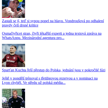
Zastali se jí, teď si sypou popel na hlavu. Vondroušová po odhalení
pravdy čelí drsné kritice
Osmačtyřicet stran, čtyři lékařští experti a jedna textová zpráva na
WhatsAppu. Mezinárodní agentura pro...
Sparťan Kuchta řeší přestup do Polska, jednání jsou v pokročilé fázi
Ještě v pondělí trénoval s třetiligovou rezervou a v nominaci na
Lyon chyběl. Ve středu už polská média...