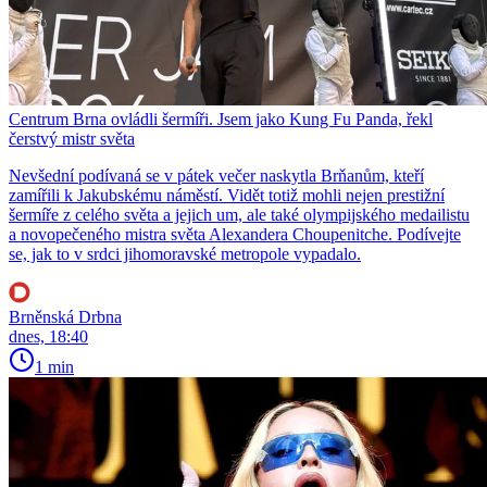
Centrum Brna ovládli šermíři. Jsem jako Kung Fu Panda, řekl
čerstvý mistr světa
Nevšední podívaná se v pátek večer naskytla Brňanům, kteří
zamířili k Jakubskému náměstí. Vidět totiž mohli nejen prestižní
šermíře z celého světa a jejich um, ale také olympijského medailistu
a novopečeného mistra světa Alexandera Choupenitche. Podívejte
se, jak to v srdci jihomoravské metropole vypadalo.
Brněnská Drbna
dnes, 18:40
1 min