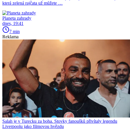
která zelená rajčata už můžete …
Planeta zahrady
dnes, 19:41
7 min
Reklama
Salah je v Turecku za boha. Stovky fanoušků přivítaly legendu
Liverpoolu jako filmovou hvězdu