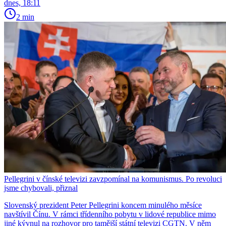
dnes, 18:11
2 min
Pellegrini v čínské televizi zavzpomínal na komunismus. Po revoluci
jsme chybovali, přiznal
Slovenský prezident Peter Pellegrini koncem minulého měsíce
navštívil Čínu. V rámci třídenního pobytu v lidové republice mimo
jiné kývnul na rozhovor pro tamější státní televizi CGTN. V něm