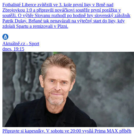
Fotbalisté Liberce zvítězili ve 3. kole první ligy v Brně nad
Zbrojovkou 1:0 a připravili nováčkovi soutěže první porážku v
soutěži. O výhře Slovanu rozhodl po hodině hry slovenský záložník
Patrik Dulay. Brňané tak nenavázali na výtečný start do ligy, kdy
zdolali Spartu a remizovali v Plzni.
Aktuálně.cz - Sport
dnes, 19:15
Připravte si kapesníky. V sobotu ve 20:00 vysílá Prima MAX příběh