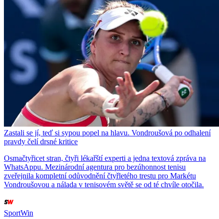
Zastali se jí, teď si sypou popel na hlavu. Vondroušová po odhalení
pravdy čelí drsné kritice
Osmačtyřicet stran, čtyři lékařští experti a jedna textová zpráva na
WhatsAppu. Mezinárodní agentura pro bezúhonnost tenisu
zveřejnila kompletní odůvodnění čtyřletého trestu pro Markétu
Vondroušovou a nálada v tenisovém světě se od té chvíle otočila.
SportWin