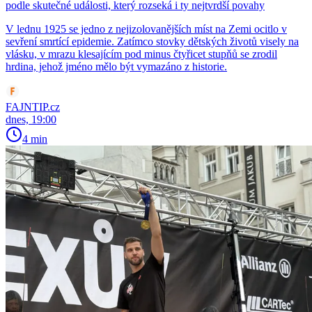
podle skutečné události, který rozseká i ty nejtvrdší povahy
V lednu 1925 se jedno z nejizolovanějších míst na Zemi ocitlo v
sevření smrtící epidemie. Zatímco stovky dětských životů visely na
vlásku, v mrazu klesajícím pod minus čtyřicet stupňů se zrodil
hrdina, jehož jméno mělo být vymazáno z historie.
FAJNTIP.cz
dnes, 19:00
4 min