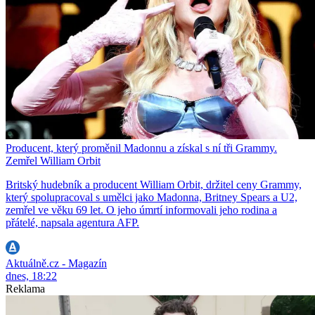
Producent, který proměnil Madonnu a získal s ní tři Grammy.
Zemřel William Orbit
Britský hudebník a producent William Orbit, držitel ceny Grammy,
který spolupracoval s umělci jako Madonna, Britney Spears a U2,
zemřel ve věku 69 let. O jeho úmrtí informovali jeho rodina a
přátelé, napsala agentura AFP.
Aktuálně.cz - Magazín
dnes, 18:22
Reklama