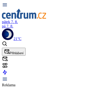
pátek 7. 8.
pá 7. 8.
21°C
Přihlášení
Reklama